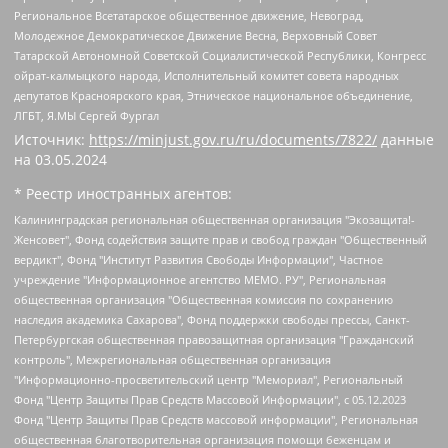
Региональное Всетатарское общественное движение, Невоград,
Молодежное Демократическое Движение Весна, Верховный Совет
Татарской Автономной Советской Социалистической Республики, Конгресс
ойрат-калмыцкого народа, Исполнительный комитет совета народных
депутатов Красноярского края, Этническое национальное объединение,
ЛГБТ, Я.МЫ Сергей Фургал
Источник:
https://minjust.gov.ru/ru/documents/7822/
данные
на
03.05.2024
* Реестр иностранных агентов:
Калининградская региональная общественная организация "Экозащита!-Женсовет", Фонд содействия защите прав и свобод граждан "Общественный вердикт", Фонд "Институт Развития Свободы Информации", Частное учреждение "Информационное агентство МЕМО. РУ", Региональная общественная организация "Общественная комиссия по сохранению наследия академика Сахарова", Фонд поддержки свободы прессы, Санкт-Петербургская общественная правозащитная организация "Гражданский контроль", Межрегиональная общественная организация "Информационно-просветительский центр "Мемориал", Региональный Фонд "Центр Защиты Прав Средств Массовой Информации", с 05.12.2023 Фонд "Центр Защиты Прав Средств массовой информации", Региональная общественная благотворительная организация помощи беженцам и мигрантам "Гражданское содействие", Негосударственное образовательное учреждение дополнительного профессионального образования (повышение квалификации) специалистов "АКАДЕМИЯ ПО ПРАВАМ ЧЕЛОВЕКА", Свердловская региональная общественная организация "Сутяжник", Автономная некоммерческая организация "Центр независимых социологических исследований", Союз общественных объединений "Российский исследовательский центр по правам человека", Региональное общественное учреждение научно-информационный центр "МЕМОРИАЛ", Некоммерческая организация "Фонд защиты гласности", Автономная некоммерческая организация "Институт прав человека", Городская общественная организация "Екатеринбургское общество "МЕМОРИАЛ", Городская общественная организация "Рязанское историко-просветительское и правозащитное общество "Мемориал" (Рязанский Мемориал), Челябинский региональный орган общественной самодеятельности – женское общественное объединение "Женщины Евразии", Челябинский региональный орган общественной самодеятельности "Уральская правозащитная группа", Фонд содействия защите здоровья и социальной справедливости имени Андрея Рылькова, Автономная Некоммерческая Организация "Аналитический Центр Юрия Левады", Автономная некоммерческая организация социальной поддержки населения "Проект Апрель", Региональная общественная организация помощи женщинам и детям, находящимся в кризисной ситуации "Информационно-методический центр "Анна", Фонд содействия развитию массовых коммуникаций и правовому просвещению "Так-так-Так", Фонд содействия устойчивому развитию "Серебряная тайга", Свердловский региональный общественный фонд социальных проектов "Новое время", "Idel.Реалии", Кавказ.Реалии, Крым.Реалии, Телеканал Настоящее Время, Татаро-башкирская служба Радио Свобода (Azatliq Radiosi), Радио Свободная Европа/Радио Свобода (PCE/PC), "Сибирь.Реалии", "Фактограф", Благотворительный фонд помощи осужденным и их семьям, Автономная некоммерческая организация "Институт глобализации и социальных движений", Фонд "В защиту прав заключенных", Частное учреждение "Центр поддержки и содействия развитию средств массовой информации", Пензенский региональный общественный благотворительный фонд "Гражданский союз", "Север.Реалии", Некоммерческая организация Фонд "Правовая инициатива", Общество с ограниченной ответственностью "Радио Свободная Европа/Радио Свобода", Чешское информационное агентство "MEDIUM-ORIENT", Красноярская региональная общественная организация "Мы против СПИДа", Камалягин Денис Николаевич, Маркелов Сергей Евгеньевич, Пономарев Лев Александрович, Савицкая Людмила Алексеевна, Автономная некоммерческая организация "Центр по работе с проблемой насилия "НАСИЛИЮ.НЕТ", Межрегиональный профессиональный союз работников здравоохранения "Альянс врачей", Юридическое лицо, зарегистрированное в Латвийской Республике, SIA "Medusa Project" (регистрационный номер 40103797863, дата регистрации 10.06.2014), Некоммерческая организация "Фонд по борьбе с коррупцией", Автономная некоммерческая организация "Институт права и публичной политики", Баданин Роман Сергеевич, Гликин Максим Александрович, Железнова Мария Михайловна, Лукьянова Юлия Сергеевна, Маетная Елизавета Витальевна, Маняхин Петр Борисович, Чуракова Ольга Владимировна, Ярош Юлия Петровна, Юридическое лицо "The Insider SIA", зарегистрированное в Риге, Латвийская Республика (дата регистрации 26.06.2015), являющееся администратором доменного имени интернет-издания "The Insider SIA", https://theins.ru, Постернак Алексей Евгеньевич, Рубин Михаил Аркадьевич, Анин Роман Александрович, Юридическое лицо Istories fonds, зарегистрированное в Латвийской Республике (регистрационный номер 50008295751, дата регистрации 24.02.2020), Великовский Дмитрий Александрович, Долинина Ирина Николаевна, Мароховская Алеся Алексеевна, Шлейнов Роман Юрьевич, Шмагун Олеся Валентиновна, Общество с ограниченной ответственностью "Альтаир 2021", Общество с ограниченной ответственностью "Вега 2021", Общество с ограниченной ответственностью "Главный редактор 2021", Общество с ограниченной ответственностью "Ромашки монолит", Важенков Артем Валерьевич, Ивановская областная общественная организация "Центр гендерных исследований", Гурман Юрий Альбертович, Медиапроект "ОВД-Инфо", Егоров Владимир Владимирович, Жилинский Владимир Александрович, Общество с ограниченной ответственностью "ЗП", Иванова София Юрьевна, Карезина Инна Павловна, Кильтау Екатерина Викторовна, Петров Алексей Викторович, Пискунов Сергей Евгеньевич, Смирнов Сергей Сергеевич, Тихонов Михаил Сергеевич, Общество с ограниченной ответственностью "ЖУРНАЛИСТ-ИНОСТРАННЫЙ АГЕНТ", Арапова Галина Юрьевна, Вольтская Татьяна Анатольевна, Американская компания "Mason G.E.S. Anonymous Foundation" (США), являющаяся владельцем интернет-издания https://mnews.world/, Компания "Stichting Bellingcat", зарегистрированная в Нидерландах (дата регистрации 11.07.2018), Захаров Андрей Вячеславович, Клепиковская Екатерина Дмитриевна, Общество с ограниченной ответственностью "МЕМО", Перл Роман Александрович, Симонов Евгений Алексеевич, Соловьева Елена Анатольевна, Сотников Даниил Владимирович, Сурначева Елизавета Дмитриевна, Автономная некоммерческая организация по защите прав человека и информированию населения "Якутия – Наше Мнение", Общество с ограниченной ответственностью "Москоу диджитал медиа", с 26.01.2023 Общество с ограниченной ответственностью "Чайка Белые сады", Ветошкина Валерия Валерьевна, Заговора Максим Александрович, Межрегиональное общественное движение "Российская ЛГБТ - сеть", Оленичев Максим Владимирович, Павлов Иван Юрьевич, Скворцова Елена Сергеевна, Общество с ограниченной ответственностью "Как бы инагент", Кочетков Игорь Викторович, Общество с ограниченной ответственностью "Честные выборы", Еланчик Олег Александрович, Общество с ограниченной ответственностью "Нобелевский призыв", Гималова Регина Эмилевна, Григорьев Андрей Валерьевич, Григорьева Алина Александровна, Ассоциация по содействию защите прав призывников, альтернативнослужащих и военнослужащих "Правозащитная группа "Гражданин.Армия.Право", Хисамова Регина Фаритовна, Автономная некоммерческая организация по реализации социально-правовых программ "Лилит", Дальневосточное общественное движение "Маяк", Санкт-Петербургская ЛГБТ-инициативная группа "Выход", Инициативная группа ЛГБТ+ "Реверс", Алексеев Андрей Викторович, Бекбулатова Таисия Львовна, Беляев Иван Михайлович, Владыкина Елена Сергеевна, Гельман Марат Александрович, Никульшина Вероника Юрьевна, Толоконникова Надежда Андреевна, Шендерович Виктор Анатольевич, Общество с ограниченной ответственностью "Данное сообщение", Общество с ограниченной ответственностью Издательский дом "Новая глава", Айнбиндер Александра Александровна, Московский комьюнити-центр для ЛГБТ+инициатив, Благотворительный фонд развития филантропии, Deutsche Welle (Германия, Kurt-Schumacher-Strasse 3, 53113 Bonn), Борзунова Мария Михайловна, Воробьев Виктор Викторович, Голубева Анна Львовна, Константинова Алла Михайловна, Малкова Ирина Владимировна, Мурадов Мурад Абдулгалимович, Осетинская Елизавета Николаевна, Понасенков Евгений Николаевич, Ганапольский Матвей Юрьевич, Киселев Евгений Алексеевич, Борухович Ирина Григорьевна, Дремин Иван Тимофеевич, Дубровский Дмитрий Викторович, Красноярская региональная общественная организация поддержки и развития альтернативных образовательных технологий и межкультурных коммуникаций "ИНТЕРРА", Маяковская Екатерина Алексеевна, Фейгин Марк Захарович, Филимонов Андрей Викторович, Дзугкоева Регина Николаевна, Доброхотов Роман Александрович, Дудь Юрий Александрович, Елкин Сергей Владимирович, Кругликов Кирилл Игоревич, Сабунаева Мария Леонидовна, Семенов Алексей Владимирович, Шаинян Карен Багратович, Шульман Екатерина Михайловна, Асафьев Артур Валерьевич, Вахштайн Виктор Семенович, Венедиктов Алексей Алексеевич, Лушникова Екатерина Евгеньевна, Волков Леонид Михайлович, Невзоров Александр Глебович, Пархоменко Сергей Борисович, Сироткин Ярослав Николаевич, Кара-Мурза Владимир Владимирович, Баранова Наталья Владимировна, Гозман Леонид Яковлевич, Кагарлицкий Борис Юльевич, Климарев Михаил Валерьевич, Милов Владимир Станиславович, Автономная некоммерческая организация Краснодарский центр современного искусства "Типография", Моргенштерн Алишер Тагирович, Соболь Любовь Эдуардовна, Общество с ограниченной ответственностью "ЛИЗА НОРМ", Каспаров Гарри Кимович, Ходорковский Михаил Борисович, Общество с ограниченной ответственностью "Апрельские тезисы", Данилович Ирина Брониславовна, Кашин Олег Владимирович, Петров Николай Владимирович, Пивоваров Алексей Владимирович, Соколов Михаил Владимирович, Цветкова Юлия Владимировна, Чичваркин Евгений Александрович, Комитет против пыток/Команда против пыток, Общество с ограниченной ответственностью "Первый научный", Общество с ограниченной ответственностью "Вертолет и ко", Белоцерковская Вероника Борисовна, Кац Максим Евгеньевич, Лазарева Татьяна Юрьевна, Шаведдинов Руслан Табризович, Яшин Илья Валерьевич, Общество с ограниченной ответственностью "Иноагент ААВ", Алешковский Дмитрий Петрович, Альбац Евгения Марковна, Быков Дмитрий Львович, Галямина Юлия Евгеньевна, Лойко Сергей Леонидович, Мартынов Кирилл Константинович, Медведев Сергей Александрович, Крашенинников Федор Геннадиевич, Гордеева Катерина Вл