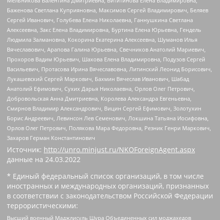
Мельникова Валентина Дмитриевна, Вититинова Елена Владимировна,
Баженова Светлана Куприяновна, Максимов Сергей Владимирович, Беляев
Сергей Иванович, Голубева Елена Николаевна, Ганнушкина Светлана
Алексеевна, Закс Елена Владимировна, Буртина Елена Юрьевна, Гендель
Людмила Залмановна, Кокорина Екатерина Алексеевна, Шуманов Илья
Вячеславович, Арапова Галина Юрьевна, Свечников Анатолий Мариевич,
Прохоров Вадим Юрьевич, Шахова Елена Владимировна, Подузов Сергей
Васильевич, Протасова Ирина Вячеславовна, Литинский Леонид Борисович,
Лукашевский Сергей Маркович, Бахмин Вячеслав Иванович, Шабад
Анатолий Ефимович, Сухих Дарья Николаевна, Орлов Олег Петрович,
Добровольская Анна Дмитриевна, Королева Александра Евгеньевна,
Смирнов Владимир Александрович, Вицин Сергей Ефимович, Золотухин
Борис Андреевич, Левинсон Лев Семенович, Локшина Татьяна Иосифовна,
Орлов Олег Петрович, Полякова Мара Федоровна, Резник Генри Маркович,
Захаров Герман Константинович
Источник:
http://unro.minjust.ru/NKOForeignAgent.aspx
данные на
24.03.2022
* Единый федеральный список организаций, в том числе
иностранных и международных организаций, признанных
в соответствии с законодательством Российской Федерации
террористическими:
Высший военный Маджлисуль Шура Объединенных сил моджахедов