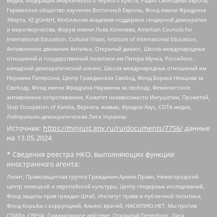
медиа, Федерация анархического черного креста, Радио Свободная Европа,
Германское общество изучения Восточной Европы, Фонд имени Фридриха
Эберта, XZ gGmbH, Мобильная академия поддержки гендерной демократии
и миротворчества, Форум имени Льва Копелева, American Councils for
International Education, Cultural Vistas, Institute of International Education,
Антивоенное движение Антальи, Открытый диалог, Школа международных
отношений и государственной политики им Питера Мунка, Российско-
канадский демократический альянс, Школа международных отношений им
Нормана Патерсона, Центр Гражданских Свобод, Фонд Бориса Немцова за
Свободу, Фонд имени Фридриха Науманна за свободу, Феминистское
антивоенное сопротивление, Комитет независимости Ингушетии, Прометей,
Stop Occupation of Karelia, Вернись живым, Фридом Хаус, СОТА медиа,
Либерально-демократическая Лига Украины
Источник:
https://minjust.gov.ru/ru/documents/7756/
данные
на
13.05.2024
* Сведения реестра НКО, выполняющих функции
иностранного агента:
Лилит, Правозащитная группа Гражданин.Армия.Право, Нижегородский
центр немецкой и европейской культуры, Центр гендерных исследований,
Фонд защиты прав граждан Штаб, Институт права и публичной политики,
Фонд борьбы с коррупцией, Альянс врачей, НАСИЛИЮ.НЕТ, Мы против
СПИДа, СВЕЧА, Гуманитарное действие, Открытый Петербург, Лига