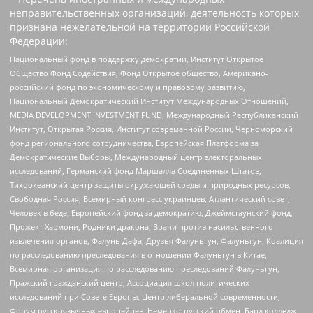
неправительственных организаций, деятельность которых
признана нежелательной на территории Российской
Федерации:
Национальный фонд в поддержку демократии, Институт Открытое
Общество Фонд Содействия, Фонд Открытое общество, Американо-
российский фонд по экономическому и правовому развитию,
Национальный Демократический Институт Международных Отношений,
MEDIA DEVELOPMENT INVESTMENT FUND, Международный Республиканский
Институт, Открытая Россия, Институт современной России, Черноморский
фонд регионального сотрудничества, Европейская Платформа за
Демократические Выборы, Международный центр электоральных
исследований, Германский фонд Маршалла Соединенных Штатов,
Тихоокеанский центр защиты окружающей среды и природных ресурсов,
Свободная Россия, Всемирный конгресс украинцев, Атлантический совет,
Человек в беде, Европейский фонд за демократию, Джеймстаунский фонд,
Прожект Хармони, Родники дракона, Врачи против насильственного
извлечения органов, Фалунь Дафа, Друзья Фалуньгун, Фалуньгун, Коалиция
по расследованию преследования в отношении Фалуньгун в Китае,
Всемирная организация по расследованию преследований Фалуньгун,
Пражский гражданский центр, Ассоциация школ политических
исследований при Совете Европы, Центр либеральной современности,
Форум русскоязычных европейцев, Немецко-русский обмен, Бард колледж,