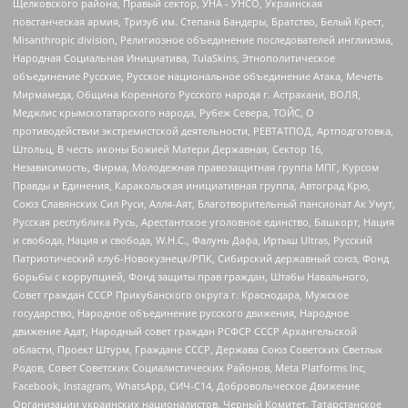
Щелковского района, Правый сектор, УНА - УНСО, Украинская
повстанческая армия, Тризуб им. Степана Бандеры, Братство, Белый Крест,
Misanthropic division, Религиозное объединение последователей инглиизма,
Народная Социальная Инициатива, TulaSkins, Этнополитическое
объединение Русские, Русское национальное объединение Атака, Мечеть
Мирмамеда, Община Коренного Русского народа г. Астрахани, ВОЛЯ,
Меджлис крымскотатарского народа, Рубеж Севера, ТОЙС, О
противодействии экстремистской деятельности, РЕВТАТПОД, Артподготовка,
Штольц, В честь иконы Божией Матери Державная, Сектор 16,
Независимость, Фирма, Молодежная правозащитная группа МПГ, Курсом
Правды и Единения, Каракольская инициативная группа, Автоград Крю,
Союз Славянских Сил Руси, Алля-Аят, Благотворительный пансионат Ак Умут,
Русская республика Русь, Арестантское уголовное единство, Башкорт, Нация
и свобода, Нация и свобода, W.H.С., Фалунь Дафа, Иртыш Ultras, Русский
Патриотический клуб-Новокузнецк/РПК, Сибирский державный союз, Фонд
борьбы с коррупцией, Фонд защиты прав граждан, Штабы Навального,
Совет граждан СССР Прикубанского округа г. Краснодара, Мужское
государство, Народное объединение русского движения, Народное
движение Адат, Народный совет граждан РСФСР СССР Архангельской
области, Проект Штурм, Граждане СССР, Держава Союз Советских Светлых
Родов, Совет Советских Социалистических Районов, Meta Platforms Inc,
Facebook, Instagram, WhatsApp, СИЧ-С14, Добровольческое Движение
Организации украинских националистов, Черный Комитет, Татарстанское