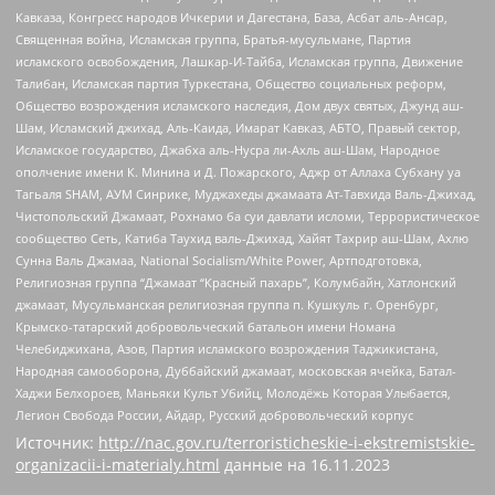
Кавказа, Конгресс народов Ичкерии и Дагестана, База, Асбат аль-Ансар,
Священная война, Исламская группа, Братья-мусульмане, Партия
исламского освобождения, Лашкар-И-Тайба, Исламская группа, Движение
Талибан, Исламская партия Туркестана, Общество социальных реформ,
Общество возрождения исламского наследия, Дом двух святых, Джунд аш-
Шам, Исламский джихад, Аль-Каида, Имарат Кавказ, АБТО, Правый сектор,
Исламское государство, Джабха аль-Нусра ли-Ахль аш-Шам, Народное
ополчение имени К. Минина и Д. Пожарского, Аджр от Аллаха Субхану уа
Тагьаля SHAM, АУМ Синрике, Муджахеды джамаата Ат-Тавхида Валь-Джихад,
Чистопольский Джамаат, Рохнамо ба суи давлати исломи, Террористическое
сообщество Сеть, Катиба Таухид валь-Джихад, Хайят Тахрир аш-Шам, Ахлю
Сунна Валь Джамаа, National Socialism/White Power, Артподготовка,
Религиозная группа “Джамаат “Красный пахарь”, Колумбайн, Хатлонский
джамаат, Мусульманская религиозная группа п. Кушкуль г. Оренбург,
Крымско-татарский добровольческий батальон имени Номана
Челебиджихана, Азов, Партия исламского возрождения Таджикистана,
Народная самооборона, Дуббайский джамаат, московская ячейка, Батал-
Хаджи Белхороев, Маньяки Культ Убийц, Молодёжь Которая Улыбается,
Легион Свобода России, Айдар, Русский добровольческий корпус
Источник:
http://nac.gov.ru/terroristicheskie-i-ekstremistskie-
organizacii-i-materialy.html
данные на
16.11.2023