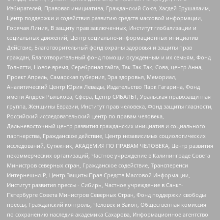
Избирателей, Правовая инициатива, Гражданский Союз, Хасдей Ерушалаим,
Центр поддержки и содействия развитию средств массовой информации,
Горячая Линия, В защиту прав заключенных, Институт глобализации и
социальных движений, Центр социально-информационных инициатив
Действие, Благотворительный фонд охраны здоровья и защиты прав
граждан, Благотворительный фонд помощи осужденным и их семьям, Фонд
Тольятти, Новое время, Серебряная тайга, Так-Так-Так, Сова, центр Анна,
Проект Апрель, Самарская губерния, Эра здоровья, Мемориал,
Аналитический Центр Юрия Левады, Издательство Парк Гагарина, Фонд
имени Андрея Рылькова, Сфера, Центр СИБАЛЬТ, Уральская правозащитная
группа, Женщины Евразии, Институт прав человека, Фонд защиты гласности,
Российский исследовательский центр по правам человека,
Дальневосточный центр развития гражданских инициатив и социального
партнерства, Гражданское действие, Центр независимых социологических
исследований, Сутяжник, АКАДЕМИЯ ПО ПРАВАМ ЧЕЛОВЕКА, Центр развития
некоммерческих организаций, Частное учреждение в Калининграде Совета
Министров северных стран, Гражданское содействие, Трансперенси
Интернешнл-Р, Центр Защиты Прав Средств Массовой Информации,
Институт развития прессы - Сибирь, Частное учреждение в Санкт-
Петербурге Совета Министров Северных Стран, Фонд поддержки свободы
прессы, Гражданский контроль, Человек и Закон, Общественная комиссия
по сохранению наследия академика Сахарова, Информационное агентство