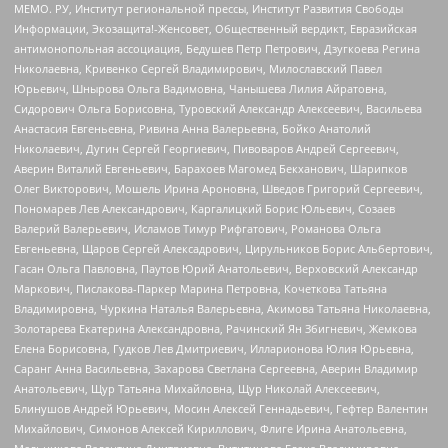
МЕМО. РУ, Институт региональной прессы, Институт Развития Свободы
Информации, Экозащита!-Женсовет, Общественный вердикт, Евразийская
антимонопольная ассоциация, Бедушев Петр Петрович, Дзугкоева Регина
Николаевна, Кривенко Сергей Владимирович, Милославский Павел
Юрьевич, Шнырова Ольга Вадимовна, Чанышева Лилия Айратовна,
Сидорович Ольга Борисовна, Туровский Александр Алексеевич, Васильева
Анастасия Евгеньевна, Ривина Анна Валерьевна, Бойко Анатолий
Николаевич, Дугин Сергей Георгиевич, Пивоваров Андрей Сергеевич,
Аверин Виталий Евгеньевич, Барахоев Магомед Бекханович, Шарипков
Олег Викторович, Мошель Ирина Ароновна, Шведов Григорий Сергеевич,
Пономарев Лев Александрович, Каргалицкий Борис Юльевич, Созаев
Валерий Валерьевич, Исламов Тимур Рифгатович, Романова Ольга
Евгеньевна, Щаров Сергей Алексадрович, Цирульников Борис Альбертович,
Гасан Ольга Павловна, Паутов Юрий Анатольевич, Верховский Александр
Маркович, Пислакова-Паркер Марина Петровна, Кочеткова Татьяна
Владимировна, Чуркина Наталья Валерьевна, Акимова Татьяна Николаевна,
Золотарева Екатерина Александровна, Рачинский Ян Збигневич, Жемкова
Елена Борисовна, Гудков Лев Дмитриевич, Илларионова Юлия Юрьевна,
Саранг Анна Васильевна, Захарова Светлана Сергеевна, Аверин Владимир
Анатольевич, Щур Татьяна Михайловна, Щур Николай Алексеевич,
Блинушов Андрей Юрьевич, Мосин Алексей Геннадьевич, Гефтер Валентин
Михайлович, Симонов Алексей Кириллович, Флиге Ирина Анатольевна,