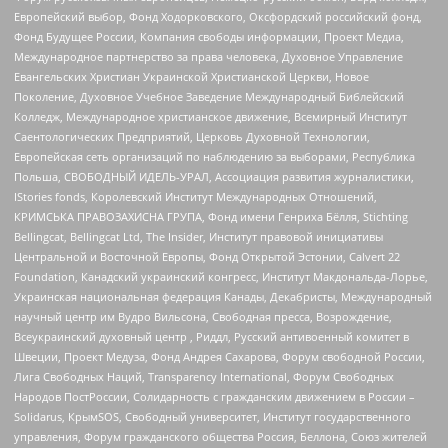
Европейский выбор, Фонд Ходорковского, Оксфордский российский фонд,
Фонд Будущее России, Компания свободы информации, Проект Медиа,
Международное партнерство за права человека, Духовное Управление
Евангельских Христиан Украинской Христианской Церкви, Новое
Поколение, Духовное Учебное Заведение Международный Библейский
Колледж, Международное христианское движение, Всемирный Институт
Саентологических Предприятий, Церковь Духовной Технологии,
Европейская сеть организаций по наблюдению за выборами, Республика
Польша, СВОБОДНЫЙ ИДЕЛЬ-УРАЛ, Ассоциация развития журналистики,
IStories fonds, Королевский Институт Международных Отношений,
КРИМСЬКА ПРАВОЗАХИСНА ГРУПА, Фонд имени Генриха Бёлля, Stichting
Bellingcat, Bellingcat Ltd, The Insider, Институт правовой инициативы
Центральной и Восточной Европы, Фонд Открытой Эстонии, Calvert 22
Foundation, Канадский украинский конгресс, Институт Макдональда-Лорье,
Украинская национальная федерация Канады, Декабристы, Международный
научный центр им Вудро Вильсона, Свободная пресса, Возрождение,
Всеукраинский духовный центр , Риддл, Русский антивоенный комитет в
Швеции, Проект Медуза, Фонд Андрея Сахарова, Форум свободной России,
Лига Свободных Наций, Transparеncy International, Форум Свободных
Народов ПостРоссии, Солидарность с гражданским движением в России –
Solidarus, КрымSOS, Свободный университет, Институт государственного
управления, Форум гражданского общества Россия, Беллона, Союз жителей