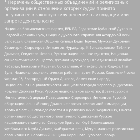
* Перечень общественных объединений и религиозных
организаций в отношении которых судом принято
вступившее в законную силу решение о ликвидации или
запрете деятельности:
Национал-большевистская партия, ВЕК РА, Рада земли Кубанской Духовно
Родовой Державы Русь, Община Духовного Управления Асгардской Веси
Беловодья, Славянская Община Капища Веды Перуна, Мужская Духовная
Семинария Староверов-Инглингов, Нурджулар, К Богодержавию, Таблиги
Джамаат, Свидетели Иеговы, Русское национальное единство, Национал-
социалистическое общество, Джамаат мувахидов, Объединенный Вилайат
Кабарды, Балкарии и Карачая, Союз славян, Ат-Такфир Валь-Хиджра, Пит
Буль, Национал-социалистическая рабочая партия России, Славянский союз,
Формат-18, Благородный Орден Дьявола, Армия воли народа,
Национальная Социалистическая Инициатива города Череповца, Духовно-
Родовая Держава Русь, Русское национальное единство, Древнерусской
Инглистической церкви Православных Староверов-Инглингов, Русский
общенациональный союз, Движение против нелегальной иммиграции,
Кровь и Честь, О свободе совести и о религиозных объединениях, Омская
организация общественного политического движения Русское
национальное единство, Северное Братство, Клуб Болельщиков
Футбольного Клуба Динамо, Файзрахманисты, Мусульманская религиозная
организация п. Боровский, Община Коренного Русского народа