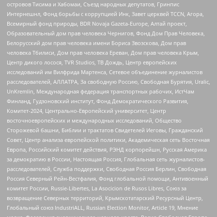
островов Тисима и Хабомаи, Съезд народных депутатов, Гринпис
Интернешнл, Фонд борьбы с коррупцией Инк, Завет церквей TCCN, Агора,
Всемирный фонд природы, BDR Novaja Gazeta-Europe, Алтай проект,
Образовательный дом прав человека Чернигов, Фонд Дом Прав Человека,
Белорусский дом прав человека имени Бориса Звозскова, Дом прав
человека Тбилиси, Дом прав человека Ереван, Дом прав человека Крым,
Центр дикого лосося, TVR Studios, ТВ Дождь, Центр европейских
исследований им Вилфрида Мартенса, Сетевое объединение журналистов
расследователей, АЛЛАТРА, За свободную Россию, Свободная Бурятия, Uralic,
UnKremlin, Международная федерация транспортных рабочих, ИстЧам
Финланд, Гудзоновский институт, Фонд Демократического Развития,
Комитет-2024, Центрально-Европейский университет, Центр
восточноевропейских и международных исследований, Общество
Сторожевой башни, Библии и трактатов Свидетелей Иеговы, Гражданский
Совет, Центр анализа европейской политики, Академическая сеть Восточная
Европа, Российский комитет действия, РЭНД корпорейшн, Русская Америка
за демократию в России, Настоящая Россия, Глобальная сеть журналистов-
расследователей, Служба поддержки, Свободная Россия Берлин, Свободная
Россия Северный Рейн-Вестфалия, Фонд глобальной помощи, Антивоенный
комитет России, Russie-Libertes, La Asocicion de Rusos Libres, Союз за
возвращение Северных территорий, Крымскотатарский Ресурсный Центр,
Глобальный союз IndustriALL, Russian Election Monitor, Article 19, Мнение