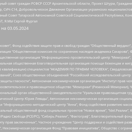
ный совет граждан РСФСР СССР Архангельской области, Проект Штурм, Граждане 
tsApp, СИЧ-С14, Добровольческое Движение Организации украинских националисто
ный Совет Татарской Автономной Советской Социалистической Республики, Кон
БТ, Я.МЫ Сергей Фургал
 на
03.05.2024
мная некоммерческая организация "Центр по работе с проблемой насилия "НАСИЛИЮ.НЕТ", Межрегиональный профессиональный союз работников здравоохранения "Альянс врачей", Юридическое лицо, зарегистрированное в Латвийской Республике, SIA "Medusa Project" (регистрационный номер 40103797863, дата регистрации 10.06.2014), Некоммерческая организация "Фонд по борьбе с коррупцией", Автономная некоммерческая организация "Институт права и публичной политики", Баданин Роман Сергеевич, Гликин Максим Александрович, Железнова Мария Михайловна, Лукьянова Юлия Сергеевна, Маетная Елизавета Витальевна, Маняхин Петр Борисович, Чуракова Ольга Владимировна, Ярош Юлия Петровна, Юридическое лицо "The Insider SIA", зарегистрированное в Риге, Латвийская Республика (дата регистрации 26.06.2015), являющееся администратором доменного имени интернет-издания "The Insider SIA", https://theins.ru, Постернак Алексей Евгеньевич, Рубин Михаил Аркадьевич, Анин Роман Александрович, Юридическое лицо Istories fonds, зарегистрированное в Латвийской Республике (регистрационный номер 50008295751, дата регистрации 24.02.2020), Великовский Дмитрий Александрович, Долинина Ирина Николаевна, Мароховская Алеся Алексеевна, Шлейнов Роман Юрьевич, Шмагун Олеся Валентиновна, Общество с ограниченной ответственностью "Альтаир 2021", Общество с ограниченной ответственностью "Вега 2021", Общество с ограниченной ответственностью "Главный редактор 2021", Общество с ограниченной ответственностью "Ромашки монолит", Важенков Артем Валерьевич, Ивановская областная общественная организация "Центр гендерных исследований", Гурман Юрий Альбертович, Медиапроект "ОВД-Инфо", Егоров Владимир Владимирович, Жилинский Владимир Александрович, Общество с ограниченной ответственностью "ЗП", Иванова София Юрьевна, Карезина Инна Павловна, Кильтау Екатерина Викторовна, Петров Алексей Викторович, Пискунов Сергей Евгеньевич, Смирнов Сергей Сергеевич, Тихонов Михаил Сергеевич, Общество с ограниченной ответственностью "ЖУРНАЛИСТ-ИНОСТРАННЫЙ АГЕНТ", Арапова Галина Юрьевна, Вольтская Татьяна Анатольевна, Американская компания "Mason G.E.S. Anonymous Foundation" (США), являющаяся владельцем интернет-издания https://mnews.world/, Компания "Stichting Bellingcat", зарегистрированная в Нидерландах (дата регистрации 11.07.2018), Захаров Андрей Вячеславович, Клепиковская Екатерина Дмитриевна, Общество с ограниченной ответственностью "МЕМО", Перл Роман Александрович, Симонов Евгений Алексеевич, Соловьева Елена Анатольевна, Сотников Даниил Владимирович, Сурначева Елизавета Дмитриевна, Автономная некоммерческая организация по защите прав человека и информированию населения "Якутия – Наше Мнение", Общество с ограниченной ответственностью "Москоу диджитал медиа", с 26.01.2023 Общество с ограниченной ответственностью "Чайка Белые сады", Ветошкина Валерия Валерьевна, Заговора Максим Александрович, Межрегиональное общественное движение "Российская ЛГБТ - сеть", Оленичев Максим Владимирович, Павлов Иван Юрьевич, Скворцова Елена Сергеевна, Общество с ограниченной ответственностью "Как бы инагент", Кочетков Игорь Викторович, Общество с ограниченной ответственностью "Честные выборы", Еланчик Олег Александрович, Общество с ограниченной ответственностью "Нобелевский призыв", Гималова Регина Эмилевна, Григорьев Андрей Валерьевич, Григорьева Алина Александровна, Ассоциация по содействию защите прав призывников, альтернативнослужащих и военнослужащих "Правозащитная группа "Гражданин.Армия.Право", Хисамова Регина Фаритовна, Автономная некоммерческая организация по реализации социально-правовых программ "Лилит", Дальн