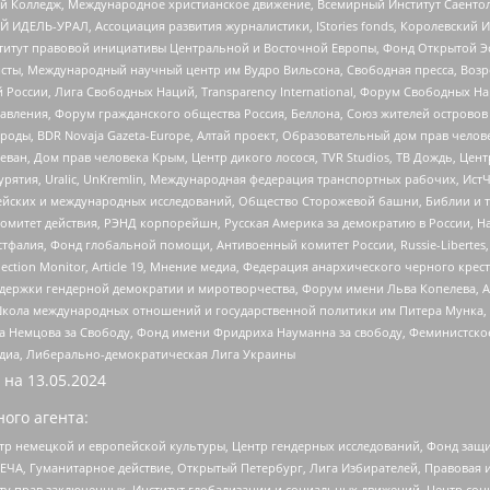
 Колледж, Международное христианское движение, Всемирный Институт Саентол
 ИДЕЛЬ-УРАЛ, Ассоциация развития журналистики, IStories fonds, Королевск
r, Институт правовой инициативы Центральной и Восточной Европы, Фонд Открытой Э
ты, Международный научный центр им Вудро Вильсона, Свободная пресса, Возро
России, Лига Свободных Наций, Transparеncy International, Форум Свободных Н
правления, Форум гражданского общества Россия, Беллона, Союз жителей острово
роды, BDR Novaja Gazeta-Europe, Алтай проект, Образовательный дом прав челов
еван, Дом прав человека Крым, Центр дикого лосося, TVR Studios, ТВ Дождь, Це
урятия, Uralic, UnKremlin, Международная федерация транспортных рабочих, Ист
ейских и международных исследований, Общество Сторожевой башни, Библии и тр
омитет действия, РЭНД корпорейшн, Русская Америка за демократию в России, Н
фалия, Фонд глобальной помощи, Антивоенный комитет России, Russie-Libertes, L
lection Monitor, Article 19, Мнение медиа, Федерация анархического черного кр
и гендерной демократии и миротворчества, Форум имени Льва Копелева, American C
г, Школа международных отношений и государственной политики им Питера Мунка
 Немцова за Свободу, Фонд имени Фридриха Науманна за свободу, Феминистско
медиа, Либерально-демократическая Лига Украины
 на
13.05.2024
ого агента:
р немецкой и европейской культуры, Центр гендерных исследований, Фонд защи
ЧА, Гуманитарное действие, Открытый Петербург, Лига Избирателей, Правовая 
иту прав заключенных, Институт глобализации и социальных движений, Центр 