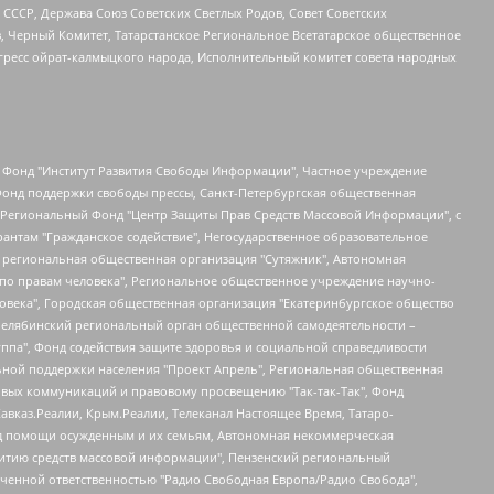
СССР, Держава Союз Советских Светлых Родов, Совет Советских
в, Черный Комитет, Татарстанское Региональное Всетатарское общественное
гресс ойрат-калмыцкого народа, Исполнительный комитет совета народных
евосточное общественное движение "Маяк", Санкт-Петербургская ЛГБТ-инициативная группа "Выход", Инициативная группа ЛГБТ+ "Реверс", Алексеев Андрей Викторович, Бекбулатова Таисия Львовна, Беляев Иван Михайлович, Владыкина Елена Сергеевна, Гельман Марат Александрович, Никульшина Вероника Юрьевна, Толоконникова Надежда Андреевна, Шендерович Виктор Анатольевич, Общество с ограниченной ответственностью "Данное сообщение", Общество с ограниченной ответственностью Издательский дом "Новая глава", Айнбиндер Александра Александровна, Московский комьюнити-центр для ЛГБТ+инициатив, Благотворительный фонд развития филантропии, Deutsche Welle (Германия, Kurt-Schumacher-Strasse 3, 53113 Bonn), Борзунова Мария Михайловна, Воробьев Виктор Викторович, Голубева Анна Львовна, Константинова Алла Михайловна, Малкова Ирина Владимировна, Мурадов Мурад Абдулгалимович, Осетинская Елизавета Николаевна, Понасенков Евгений Николаевич, Ганапольский Матвей Юрьевич, Киселев Евгений Алексеевич, Борухович Ирина Григорьевна, Дремин Иван Тимофеевич, Дубровский Дмитрий Викторович, Красноярская региональная общественная организация поддержки и развития альтернативных образовательных технологий и межкультурных коммуникаций "ИНТЕРРА", Маяковская Екатерина Алексеевна, Фейгин Марк Захарович, Филимонов Андрей Викторович, Дзугкоева Регина Николаевна, Доброхотов Роман Александрович, Дудь Юрий Александрович, Елкин Сергей Владимирович, Кругликов Кирилл Игоревич, Сабунаева Мария Леонидовна, Семенов Алексей Владимирович, Шаинян Карен Багратович, Шульман Екатерина Михайловна, Асафьев Артур Валерьевич, Вахштайн Виктор Семенович, Венедиктов Алексей Алексеевич, Лушникова Екатерина Евгеньевна, Волков Леонид Михайлович, Невзоров Александр Глебович, Пархоменко Сергей Борисович, Сироткин Ярослав Николаевич, Кара-Мурза Владимир Владимирович, Баранова Наталья Владимировна, Гозман Леонид Яковлевич, Кагарлицкий Борис Юльевич, Климарев Михаил Валерьевич, Милов Владимир Станиславович, Автономная некоммерческая организация Краснодарский центр современного искусства "Типография", Моргенштерн Алишер Тагирович, Соболь Любовь Эдуардовна, Общество с ограниченной ответственностью "ЛИЗА НОРМ", Каспаров Гарри Кимович, Ходорковский Михаил Борисович, Общество с ограниченной ответственностью "Апрельские тезисы", Данилович Ирина Брониславовна, Кашин Олег Владимирович, Петров Николай Владимирович, Пивоваров Алексей Владимирович, Соколов Михаил Владимирович, Цветкова Юлия Владимировна, Чичваркин Евгений Александрович, Комитет против пыток/Команда против пыток, Общество с ограниченной ответственностью "Первый научный", Общество с ограниченной ответственностью "Вертолет и ко", Белоцерковская Вероника Борисовна, Кац Максим Евгеньевич, Лазарева Татьяна Юрьевна, Шаведдинов Руслан Табризович, Яшин Илья Валерьевич, Общество с ограниченной ответственностью "Иноагент ААВ", Алешковский Дмитрий Петрович, Альбац Евгения Марковна, Быков Дмитрий Львович, Галямина Юлия Евгеньевна, Лойко Сергей Леонидович, Мартынов Кирилл Константинович, Медведев Сергей Александрович, Крашенинников Федор Геннадиевич, Гордеева Катерина Вл