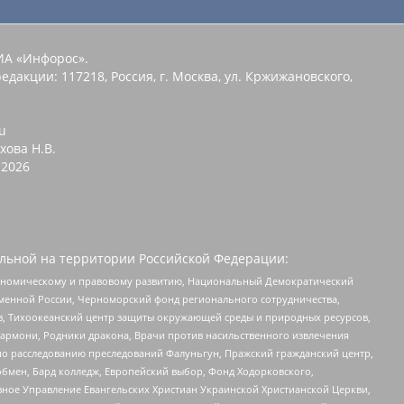
ИА «Инфорос».
едакции: 117218, Россия, г. Москва, ул. Кржижановского,
u
хова Н.В.
2026
льной на территории Российской Федерации:
кономическому и правовому развитию, Национальный Демократический
менной России, Черноморский фонд регионального сотрудничества,
, Тихоокеанский центр защиты окружающей среды и природных ресурсов,
 Хармони, Родники дракона, Врачи против насильственного извлечения
по расследованию преследований Фалуньгун, Пражский гражданский центр,
бмен, Бард колледж, Европейский выбор, Фонд Ходорковского,
ное Управление Евангельских Христиан Украинской Христианской Церкви,