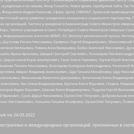
ужденным и их семьям, Фонд Тольятти, Новое время, Серебряная тайга, Так-Так-
, Фонд имени Андрея Рылькова, Сфера, Центр СИБАЛЬТ, Уральская правозащитна
невосточный центр развития гражданских инициатив и социального партнерства, 
 организаций, Частное учреждение в Калининграде Совета Министров северных 
бирь, Частное учреждение в Санкт-Петербурге Совета Министров Северных Стра
а, Информационное агентство МЕМО. РУ, Институт региональной прессы, Инсти
ч, Дзугкоева Регина Николаевна, Кривенко Сергей Владимирович, Милославски
настасия Евгеньевна, Ривина Анна Валерьевна, Бойко Анатолий Николаевич, Дуг
ошель Ирина Ароновна, Шведов Григорий Сергеевич, Пономарев Лев Александро
ч, Цирульников Борис Альбертович, Гасан Ольга Павловна, Паутов Юрий Анато
Акимова Татьяна Николаевна, Золотарева Екатерина Александровна, Рачинский Я
Сергеевна, Аверин Владимир Анатольевич, Щур Татьяна Михайловна, Щур Никола
Анатольевна, Мельникова Валентина Дмитриевна, Вититинова Елена Владимировн
 Алексеевна, Закс Елена Владимировна, Буртина Елена Юрьевна, Гендель Людмил
рохоров Вадим Юрьевич, Шахова Елена Владимировна, Подузов Сергей Васильеви
й Ефимович, Сухих Дарья Николаевна, Орлов Олег Петрович, Добровольская Анн
нсон Лев Семенович, Локшина Татьяна Иосифовна, Орлов Олег Петрович, Поляк
ые на
24.03.2022
ностранных и международных организаций, признанных в соотв