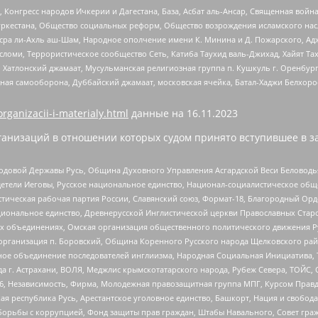
нгресс народов Ичкерии и Дагестана, База, Асбат аль-Ансар, Священная война,
уркестана, Общество социальных реформ, Общество возрождения исламского насл
Нусра ли-Ахль аш-Шам, Народное ополчение имени К. Минина и Д. Пожарского, Ад
сломи, Террористическое сообщество Сеть, Катиба Таухид валь-Джихад, Хайят Тах
, Хатлонский джамаат, Мусульманская религиозная группа п. Кушкуль г. Оренбу
ная самооборона, Дуббайский джамаат, московская ячейка, Батал-Хаджи Белхор
organizacii-i-materialy.html
данные на
16.11.2023
анизаций в отношении которых судом принято вступившее в з
 Родовой Державы Русь, Община Духовного Управления Асгардской Веси Беловод
детели Иеговы, Русское национальное единство, Национал-социалистическое об
истическая рабочая партия России, Славянский союз, Формат-18, Благородный Ор
ациональное единство, Древнерусской Инглистической церкви Православных Ста
ных объединениях, Омская организация общественного политического движения Р
рганизация п. Боровский, Община Коренного Русского народа Щелковского район
гиозное объединение последователей инглиизма, Народная Социальная Инициатива,
 г. Астрахани, ВОЛЯ, Меджлис крымскотатарского народа, Рубеж Севера, ТОЙС, 
6, Независимость, Фирма, Молодежная правозащитная группа МПГ, Курсом Правд
ая республика Русь, Арестантское уголовное единство, Башкорт, Нация и свобода,
орьбы с коррупцией, Фонд защиты прав граждан, Штабы Навального, Совет гражд