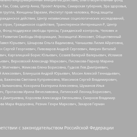
Так, Сова, центр Анна, Проект Апрель, Самарская губерния, Эра здоровья,
я группа, Женщины Евразии, Институт прав человека, Фонд защиты
Гражданское действие, Центр независимых социологических исследований,
стран, Гражданское содействие, Трансперенси Интернешнл-Р, Центр
н, Фонд поддержки свободы прессы, Гражданский контроль, Человек и
тут Развития Свободы Информации, Экозащита!-Женсовет, Общественный
й Павел Юрьевич, Шнырова Ольга Вадимовна, Чанышева Лилия Айратовна,
ин Сергей Георгиевич, Пивоваров Андрей Сергеевич, Аверин Виталий
вич, Каргалицкий Борис Юльевич, Созаев Валерий Валерьевич, Исламов
льевич, Верховский Александр Маркович, Пислакова-Паркер Марина
н Збигневич, Жемкова Елена Борисовна, Гудков Лев Дмитриевич,
й Алексеевич, Блинушов Андрей Юрьевич, Мосин Алексей Геннадьевич,
а, Баженова Светлана Куприяновна, Максимов Сергей Владимирович,
а Залмановна, Кокорина Екатерина Алексеевна, Шуманов Илья
ч, Протасова Ирина Вячеславовна, Литинский Леонид Борисович,
а Дмитриевна, Королева Александра Евгеньевна, Смирнов Владимир
ова Мара Федоровна, Резник Генри Маркович, Захаров Герман
етствии с законодательством Российской Федерации