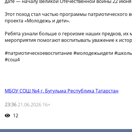
дате — началу Великой Отечественной войны 22 июня 
Этот поход стал частью программы патриотического 
проекта «Молодежь и дети». ️
Ребята узнали больше о героизме наших предков, их 
мероприятия помогают воспитывать уважение к истори
#патриотическоевоспитание #молодежьидети #школь
#сош4
МБОУ СОШ №4 г. Бугульма Республика Татарстан
23:36
21.06.2026 16+
12