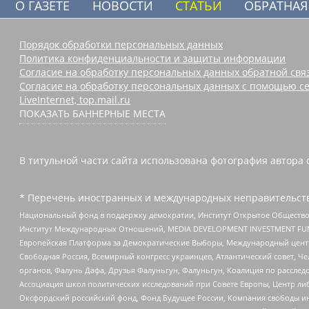
О ГАЗЕТЕ
НОВОСТИ
СТАТЬИ
ОБРАТНАЯ
Порядок обработки персональных данных
Политика конфиденциальности и защиты информации
Согласие на обработку персональных данных обратной свя
Согласие на обработку персональных данных с помощью се
LiveInternet, top.mail.ru
ПОКАЗАТЬ БАННЕРНЫЕ МЕСТА
В титульной части сайта использована фотография автора 
* Перечень иностранных и международных неправительств
Национальный фонд в поддержку демократии, Институт Открытое Общество
Институт Международных Отношений, MEDIA DEVELOPMENT INVESTMENT FUND,
Европейская Платформа за Демократические Выборы, Международный цент
Свободная Россия, Всемирный конгресс украинцев, Атлантический совет, Ч
органов, Фалунь Дафа, Друзья Фалуньгун, Фалуньгун, Коалиция по рассле
Ассоциация школ политических исследований при Совете Европы, Центр ли
Оксфордский российский фонд, Фонд Будущее России, Компания свободы ин