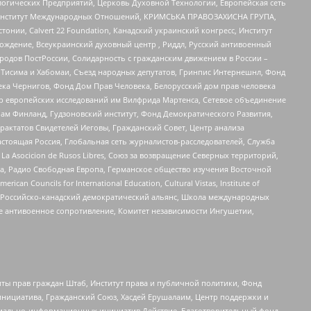
огических Предприятий, Церковь Духовной Технологии, Европейская сеть
ий Институт Международных Отношений, КРИМСЬКА ПРАВОЗАХИСНА ГРУПА,
стонии, Calvert 22 Foundation, Канадский украинский конгресс, Институт
ждение, Всеукраинский духовный центр , Риддл, Русский антивоенный
ародов ПостРоссии, Солидарность с гражданским движением в России –
в Тисима и Хабомаи, Съезд народных депутатов, Гринпис Интернешнл, Фонд
ека Чернигов, Фонд Дом Прав Человека, Белорусский дом прав человека
нтр европейских исследований им Вилфрида Мартенса, Сетевое объединение
Чам Финланд, Гудзоновский институт, Фонд Демократического Развития,
актатов Свидетелей Иеговы, Гражданский Совет, Центр анализа
астоящая Россия, Глобальная сеть журналистов-расследователей, Служба
a Asocicion de Rusos Libres, Союз за возвращение Северных территорий,
еста, Радио Свободная Европа, Германское общество изучения Восточной
ouncils for International Education, Cultural Vistas, Institute of
, Российско-канадский демократический альянс, Школа международных
е антивоенное сопротивление, Комитет независимости Ингушетии,
ты прав граждан Штаб, Институт права и публичной политики, Фонд
инициатива, Гражданский Союз, Хасдей Ерушалаим, Центр поддержки и
социально-информационных инициатив Действие, Благотворительный фонд