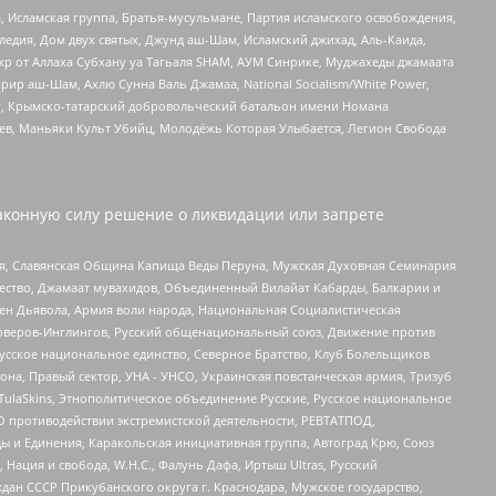
 Исламская группа, Братья-мусульмане, Партия исламского освобождения,
едия, Дом двух святых, Джунд аш-Шам, Исламский джихад, Аль-Каида,
жр от Аллаха Субхану уа Тагьаля SHAM, АУМ Синрике, Муджахеды джамаата
рир аш-Шам, Ахлю Сунна Валь Джамаа, National Socialism/White Power,
рг, Крымско-татарский добровольческий батальон имени Номана
оев, Маньяки Культ Убийц, Молодёжь Которая Улыбается, Легион Свобода
аконную силу решение о ликвидации или запрете
ья, Славянская Община Капища Веды Перуна, Мужская Духовная Семинария
щество, Джамаат мувахидов, Объединенный Вилайат Кабарды, Балкарии и
ден Дьявола, Армия воли народа, Национальная Социалистическая
роверов-Инглингов, Русский общенациональный союз, Движение против
усское национальное единство, Северное Братство, Клуб Болельщиков
а, Правый сектор, УНА - УНСО, Украинская повстанческая армия, Тризуб
 TulaSkins, Этнополитическое объединение Русские, Русское национальное
О противодействии экстремистской деятельности, РЕВТАТПОД,
ы и Единения, Каракольская инициативная группа, Автоград Крю, Союз
 Нация и свобода, W.H.С., Фалунь Дафа, Иртыш Ultras, Русский
ан СССР Прикубанского округа г. Краснодара, Мужское государство,