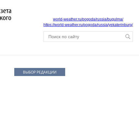
world-weather.ru/pogoda/russia/bugulma/
https://world-weather.ru/pogoda/russia/yekaterinburg/
ВЫБОР РЕДАКЦИИ