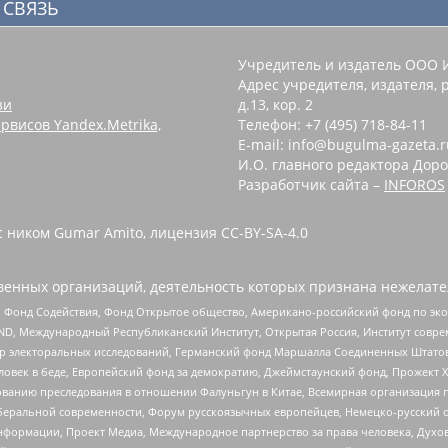
 СВЯЗЬ
Учредитель и издатель ООО 
Адрес учредителя, издателя, р
зи
д.13, кор. 2
рвисов Yandex.Metrika,
Телефон: +7 (495) 718-84-11
E-mail: info@bugulma-gazeta.r
И.О. главного редактора Доро
Разработчик сайта –
INFOROS
с ником Gumar Amito, лицензия CC-BY-SA-4.0
енных организаций, деятельность которых признана нежелате
 Фонд Содействия, Фонд Открытое общество, Американо-российский фонд по э
 Международный Республиканский Институт, Открытая Россия, Институт совре
р электоральных исследований, Германский фонд Маршалла Соединенных Штатов
еловек в беде, Европейский фонд за демократию, Джеймстаунский фонд, Прожект
дованию преследования в отношении Фалуньгун в Китае, Всемирная организация 
беральной современности, Форум русскоязычных европейцев, Немецко-русский о
формации, Проект Медиа, Международное партнерство за права человека, Духов