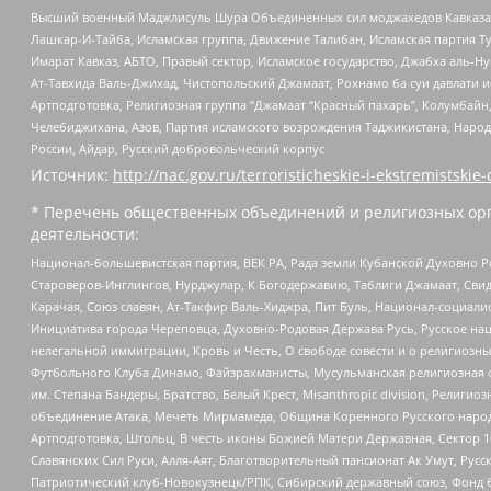
Высший военный Маджлисуль Шура Объединенных сил моджахедов Кавказа, Ко
Лашкар-И-Тайба, Исламская группа, Движение Талибан, Исламская партия Т
Имарат Кавказ, АБТО, Правый сектор, Исламское государство, Джабха аль-
Ат-Тавхида Валь-Джихад, Чистопольский Джамаат, Рохнамо ба суи давлати и
Артподготовка, Религиозная группа “Джамаат “Красный пахарь”, Колумбайн
Челебиджихана, Азов, Партия исламского возрождения Таджикистана, Народ
России, Айдар, Русский добровольческий корпус
Источник:
http://nac.gov.ru/terroristicheskie-i-ekstremistskie-
* Перечень общественных объединений и религиозных орг
деятельности:
Национал-большевистская партия, ВЕК РА, Рада земли Кубанской Духовно
Староверов-Инглингов, Нурджулар, К Богодержавию, Таблиги Джамаат, Сви
Карачая, Союз славян, Ат-Такфир Валь-Хиджра, Пит Буль, Национал-социал
Инициатива города Череповца, Духовно-Родовая Держава Русь, Русское н
нелегальной иммиграции, Кровь и Честь, О свободе совести и о религиоз
Футбольного Клуба Динамо, Файзрахманисты, Мусульманская религиозная о
им. Степана Бандеры, Братство, Белый Крест, Misanthropic division, Рели
объединение Атака, Мечеть Мирмамеда, Община Коренного Русского народа
Артподготовка, Штольц, В честь иконы Божией Матери Державная, Сектор 1
Славянских Сил Руси, Алля-Аят, Благотворительный пансионат Ак Умут, Русск
Патриотический клуб-Новокузнецк/РПК, Сибирский державный союз, Фонд б