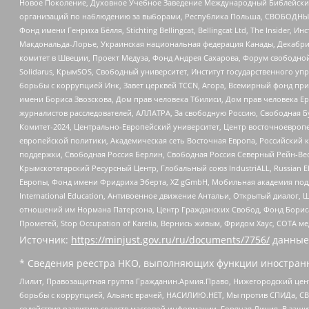
Новое Поколение, Духовное Учебное Заведение Международный Библейский
организаций по наблюдению за выборами, Республика Польша, СВОБОДНЫЙ
Фонд имени Генриха Бёлля, Stichting Bellingcat, Bellingcat Ltd, The Inside
Макдональда-Лорье, Украинская национальная федерация Канады, Декабрис
комитет в Швеции, Проект Медуза, Фонд Андрея Сахарова, Форум свободной 
Solidarus, КрымSOS, Свободный университет, Институт государственного у
борьбы с коррупцией Инк, Завет церквей TCCN, Агора, Всемирный фонд при
имени Бориса Звозскова, Дом прав человека Тбилиси, Дом прав человека Ер
журналистов расследователей, АЛЛАТРА, За свободную Россию, Свободная Б
Комитет-2024, Центрально-Европейский университет, Центр восточноевроп
европейской политики, Академическая сеть Восточная Европа, Российский к
поддержки, Свободная Россия Берлин, Свободная Россия Северный Рейн-Вест
Крымскотатарский Ресурсный Центр, Глобальный союз IndustriALL, Russian E
Европы, Фонд имени Фридриха Эберта, XZ gGmbH, Мобильная академия поддержк
International Education, Антивоенное движение Антальи, Открытый диало
отношений им Нормана Патерсона, Центр Гражданских Свобод, Фонд Бориса
Прометей, Stop Occupation of Karelia, Вернись живым, Фридом Хаус, СОТА 
Источник:
https://minjust.gov.ru/ru/documents/7756/
данные
* Сведения реестра НКО, выполняющих функции иностранн
Лилит, Правозащитная группа Гражданин.Армия.Право, Нижегородский цент
борьбы с коррупцией, Альянс врачей, НАСИЛИЮ.НЕТ, Мы против СПИДа, СВЕ
содействия развитию средств массовой информации, Горячая Линия, В защ