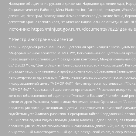
Народное объединение русского движения, Народное движение Адат, Народ
Социалистических Районов, Meta Platforms Inc, Facebook, Instagram, Wha
движение, Невоград, Молодежное Демократическое Движение Весна, Верхов
депутатов Красноярского края, Этническое национальное объединение, ЛГ
Источник:
https://minjust.gov.ru/ru/documents/7822/
данные
* Реестр иностранных агентов:
Калининградская региональная общественная организация "Экозащита!-Женсовет", Фонд содействия защите прав и свобод граждан "Общественный вердикт", Фонд "Институт Развития Свободы Информации", Частное учреждение "Информационное агентство МЕМО. РУ", Региональная общественная организация "Общественная комиссия по сохранению наследия академика Сахарова", Фонд поддержки свободы прессы, Санкт-Петербургская общественная правозащитная организация "Гражданский контроль", Межрегиональная общественная организация "Информационно-просветительский центр "Мемориал", Региональный Фонд "Центр Защиты Прав Средств Массовой Информации", с 05.12.2023 Фонд "Центр Защиты Прав Средств массовой информации", Региональная общественная благотворительная организация помощи беженцам и мигрантам "Гражданское содействие", Негосударственное образовательное учреждение дополнительного профессионального образования (повышение квалификации) специалистов "АКАДЕМИЯ ПО ПРАВАМ ЧЕЛОВЕКА", Свердловская региональная общественная организация "Сутяжник", Автономная некоммерческая организация "Центр независимых социологических исследований", Союз общественных объединений "Российский исследовательский центр по правам человека", Региональное общественное учреждение научно-информационный центр "МЕМОРИАЛ", Некоммерческая организация "Фонд защиты гласности", Автономная некоммерческая организация "Институт прав человека", Городская общественная организация "Екатеринбургское общество "МЕМОРИАЛ", Городская общественная организация "Рязанское историко-просветительское и правозащитное общество "Мемориал" (Рязанский Мемориал), Челябинский региональный орган общественной самодеятельности – женское общественное объединение "Женщины Евразии", Челябинский региональный орган общественной самодеятельности "Уральская правозащитная группа", Фонд содействия защите здоровья и социальной справедливости имени Андрея Рылькова, Автономная Некоммерческая Организация "Аналитический Центр Юрия Левады", Автономная некоммерческая организация социальной поддержки населения "Проект Апрель", Региональная общественная организация помощи женщинам и детям, находящимся в кризисной ситуации "Информационно-методический центр "Анна", Фонд содействия развитию массовых коммуникаций и правовому просвещению "Так-так-Так", Фонд содействия устойчивому развитию "Серебряная тайга", Свердловский региональный общественный фонд социальных проектов "Новое время", "Idel.Реалии", Кавказ.Реалии, Крым.Реалии, Телеканал Настоящее Время, Татаро-башкирская служба Радио Свобода (Azatliq Radiosi), Радио Свободная Европа/Радио Свобода (PCE/PC), "Сибирь.Реалии", "Фактограф", Благотворительный фонд помощи осужденным и их семьям, Автономная некоммерческая организация "Институт глобализации и социальных движений", Фонд "В защиту прав заключенных", Частное учреждение "Центр поддержки и содействия развитию средств массовой информации", Пензенский региональный общественный благотворительный фонд "Гражданский союз", "Север.Реалии", Некоммерческая организация Фонд "Правовая инициатива", Общество с ограниченной ответственностью "Радио Свободная Европа/Радио Свобода", Чешское информационное агентство "MEDIUM-ORIENT", Красноярская региональная общественная организация "Мы против СПИДа", Камалягин Денис Николаевич, Маркелов Сергей Евгеньевич, Пономарев Лев Александрович, Савицкая Людмила Алексеевна, Автоно