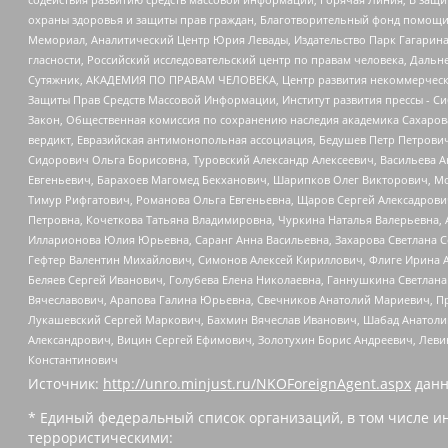
охраны здоровья и защиты прав граждан, Благотворительный фонд помощи ос
Мемориал, Аналитический Центр Юрия Левады, Издательство Парк Гагарина
гласности, Российский исследовательский центр по правам человека, Даль
Сутяжник, АКАДЕМИЯ ПО ПРАВАМ ЧЕЛОВЕКА, Центр развития некоммерческих
Защиты Прав Средств Массовой Информации, Институт развития прессы - Си
Закон, Общественная комиссия по сохранению наследия академика Сахаров
вердикт, Евразийская антимонопольная ассоциация, Бедушев Петр Петрови
Сидорович Ольга Борисовна, Туровский Александр Алексеевич, Васильева А
Евгеньевич, Барахоев Магомед Бекханович, Шарипков Олег Викторович, М
Тимур Рифгатович, Романова Ольга Евгеньевна, Щаров Сергей Алексадрови
Петровна, Кочеткова Татьяна Владимировна, Чуркина Наталья Валерьевна, 
Илларионова Юлия Юрьевна, Саранг Анна Васильевна, Захарова Светлана 
Гефтер Валентин Михайлович, Симонов Алексей Кириллович, Флиге Ирина 
Беляев Сергей Иванович, Голубева Елена Николаевна, Ганнушкина Светлана
Вячеславович, Арапова Галина Юрьевна, Свечников Анатолий Мариевич, П
Лукашевский Сергей Маркович, Бахмин Вячеслав Иванович, Шабад Анатоли
Александрович, Вицин Сергей Ефимович, Золотухин Борис Андреевич, Леви
Константинович
Источник:
http://unro.minjust.ru/NKOForeignAgent.aspx
данн
* Единый федеральный список организаций, в том числе и
террористическими: