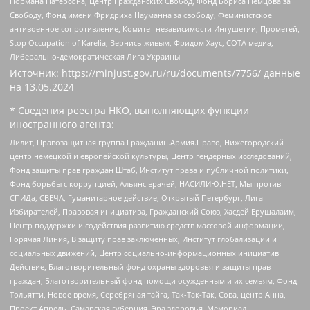
Нормана Патерсона, Центр Гражданских Свобод, Фонд Бориса Немцова за
Свободу, Фонд имени Фридриха Науманна за свободу, Феминистское
антивоенное сопротивление, Комитет независимости Ингушетии, Прометей,
Stop Occupation of Karelia, Вернись живым, Фридом Хаус, СОТА медиа,
Либерально-демократическая Лига Украины
Источник:
https://minjust.gov.ru/ru/documents/7756/
данные
на
13.05.2024
* Сведения реестра НКО, выполняющих функции
иностранного агента:
Лилит, Правозащитная группа Гражданин.Армия.Право, Нижегородский
центр немецкой и европейской культуры, Центр гендерных исследований,
Фонд защиты прав граждан Штаб, Институт права и публичной политики,
Фонд борьбы с коррупцией, Альянс врачей, НАСИЛИЮ.НЕТ, Мы против
СПИДа, СВЕЧА, Гуманитарное действие, Открытый Петербург, Лига
Избирателей, Правовая инициатива, Гражданский Союз, Хасдей Ерушалаим,
Центр поддержки и содействия развитию средств массовой информации,
Горячая Линия, В защиту прав заключенных, Институт глобализации и
социальных движений, Центр социально-информационных инициатив
Действие, Благотворительный фонд охраны здоровья и защиты прав
граждан, Благотворительный фонд помощи осужденным и их семьям, Фонд
Тольятти, Новое время, Серебряная тайга, Так-Так-Так, Сова, центр Анна,
Проект Апрель, Самарская губерния, Эра здоровья, Мемориал,