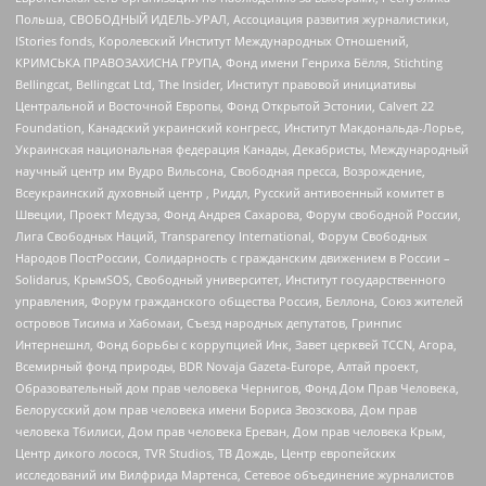
Польша, СВОБОДНЫЙ ИДЕЛЬ-УРАЛ, Ассоциация развития журналистики,
IStories fonds, Королевский Институт Международных Отношений,
КРИМСЬКА ПРАВОЗАХИСНА ГРУПА, Фонд имени Генриха Бёлля, Stichting
Bellingcat, Bellingcat Ltd, The Insider, Институт правовой инициативы
Центральной и Восточной Европы, Фонд Открытой Эстонии, Calvert 22
Foundation, Канадский украинский конгресс, Институт Макдональда-Лорье,
Украинская национальная федерация Канады, Декабристы, Международный
научный центр им Вудро Вильсона, Свободная пресса, Возрождение,
Всеукраинский духовный центр , Риддл, Русский антивоенный комитет в
Швеции, Проект Медуза, Фонд Андрея Сахарова, Форум свободной России,
Лига Свободных Наций, Transparеncy International, Форум Свободных
Народов ПостРоссии, Солидарность с гражданским движением в России –
Solidarus, КрымSOS, Свободный университет, Институт государственного
управления, Форум гражданского общества Россия, Беллона, Союз жителей
островов Тисима и Хабомаи, Съезд народных депутатов, Гринпис
Интернешнл, Фонд борьбы с коррупцией Инк, Завет церквей TCCN, Агора,
Всемирный фонд природы, BDR Novaja Gazeta-Europe, Алтай проект,
Образовательный дом прав человека Чернигов, Фонд Дом Прав Человека,
Белорусский дом прав человека имени Бориса Звозскова, Дом прав
человека Тбилиси, Дом прав человека Ереван, Дом прав человека Крым,
Центр дикого лосося, TVR Studios, ТВ Дождь, Центр европейских
исследований им Вилфрида Мартенса, Сетевое объединение журналистов