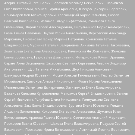
Аверин Виталий Евгеньевич, Барахоев Магомед Бекханович, Шарипков
Олег Викторович, Мошель Ирина Ароновна, Шведов Григорий Сергеевич,
Пономарев Лев Александрович, Каргалицкий Борис Юльевич, Созаев
Валерий Валерьевич, Исламов Тимур Рифгатович, Романова Ольга
Евгеньевна, Щаров Сергей Алексадрович, Цирульников Борис Альбертович,
Гасан Ольга Павловна, Паутов Юрий Анатольевич, Верховский Александр
Маркович, Пислакова-Паркер Марина Петровна, Кочеткова Татьяна
Владимировна, Чуркина Наталья Валерьевна, Акимова Татьяна Николаевна,
Золотарева Екатерина Александровна, Рачинский Ян Збигневич, Жемкова
Елена Борисовна, Гудков Лев Дмитриевич, Илларионова Юлия Юрьевна,
Саранг Анна Васильевна, Захарова Светлана Сергеевна, Аверин Владимир
Анатольевич, Щур Татьяна Михайловна, Щур Николай Алексеевич,
Блинушов Андрей Юрьевич, Мосин Алексей Геннадьевич, Гефтер Валентин
Михайлович, Симонов Алексей Кириллович, Флиге Ирина Анатольевна,
Мельникова Валентина Дмитриевна, Вититинова Елена Владимировна,
Баженова Светлана Куприяновна, Максимов Сергей Владимирович, Беляев
Сергей Иванович, Голубева Елена Николаевна, Ганнушкина Светлана
Алексеевна, Закс Елена Владимировна, Буртина Елена Юрьевна, Гендель
Людмила Залмановна, Кокорина Екатерина Алексеевна, Шуманов Илья
Вячеславович, Арапова Галина Юрьевна, Свечников Анатолий Мариевич,
Прохоров Вадим Юрьевич, Шахова Елена Владимировна, Подузов Сергей
Васильевич, Протасова Ирина Вячеславовна, Литинский Леонид Борисович,