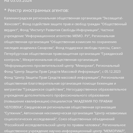
на
03.05.2024
* Реестр иностранных агентов:
Калининградская региональная общественная организация "Экозащита!-Женсовет", Фонд содействия защите прав и свобод граждан "Общественный вердикт", Фонд "Институт Развития Свободы Информации", Частное учреждение "Информационное агентство МЕМО. РУ", Региональная общественная организация "Общественная комиссия по сохранению наследия академика Сахарова", Фонд поддержки свободы прессы, Санкт-Петербургская общественная правозащитная организация "Гражданский контроль", Межрегиональная общественная организация "Информационно-просветительский центр "Мемориал", Региональный Фонд "Центр Защиты Прав Средств Массовой Информации", с 05.12.2023 Фонд "Центр Защиты Прав Средств массовой информации", Региональная общественная благотворительная организация помощи беженцам и мигрантам "Гражданское содействие", Негосударственное образовательное учреждение дополнительного профессионального образования (повышение квалификации) специалистов "АКАДЕМИЯ ПО ПРАВАМ ЧЕЛОВЕКА", Свердловская региональная общественная организация "Сутяжник", Автономная некоммерческая организация "Центр независимых социологических исследований", Союз общественных объединений "Российский исследовательский центр по правам человека", Региональное общественное учреждение научно-информационный центр "МЕМОРИАЛ", Некоммерческая организация "Фонд защиты гласности", Автономная некоммерческая организация "Институт прав человека", Городская общественная организация "Екатеринбургское общество "МЕМОРИАЛ", Городская общественная организация "Рязанское историко-просветительское и правозащитное общество "Мемориал" (Рязанский Мемориал), Челябинский региональный орган общественной самодеятельности – женское общественное объединение "Женщины Евразии", Челябинский региональный орган общественной самодеятельности "Уральская правозащитная группа", Фонд содействия защите здоровья и социальной справедливости имени Андрея Рылькова, Автономная Некоммерческая Организация "Аналитический Центр Юрия Левады", Автономная некоммерческая организация социальной поддержки населения "Проект Апрель", Региональная общественная организация помощи женщинам и детям, находящимся в кризисной ситуации "Информационно-методический центр "Анна", Фонд содействия развитию массовых коммуникаций и правовому просвещению "Так-так-Так", Фонд содействия устойчивому развитию "Серебряная тайга", Свердловский региональный общественный фонд социальных проектов "Новое время", "Idel.Реалии", Кавказ.Реалии, Крым.Реалии, Телеканал Настоящее Время, Татаро-башкирская служба Радио Свобода (Azatliq Radiosi), Радио Свободная Европа/Радио Свобода (PCE/PC), "Сибирь.Реалии", "Фактограф", Благотворительный фонд помощи осужденным и их семьям, Автономная некоммерческая организация "Институт глобализации и социальных движений", Фонд "В защиту прав заключенных", Частное учреждение "Центр поддержки и содействия развитию средств массовой информации", Пензенский региональный общественный благотворительный фонд "Гражданский союз", "Север.Реалии", Некоммерческая организация Фонд "Правовая инициатива", Общество с ограниченной ответственностью "Радио Свободная Европа/Радио Свобода", Чешское информационное агентство "MEDIUM-ORIENT", Красноярская региональная общественная организация "Мы против СПИДа", Камалягин Денис Николаевич, Маркелов Сергей Евгеньевич, Пономарев Лев Александрович, Савицкая Людмила Алексеевна, Автономная некоммерческая организация "Центр по работе с проблемой насилия "НАСИЛИЮ.НЕТ", Межрегиональный профессиональный союз работников здравоохранения "Альянс врачей", Юридическое лицо, зарегистрированное в Латвийской Республике, SIA "Medusa Project" (регистрационный номер 40103797863, дата регистрации 10.06.2014), Некоммерческая организация "Фонд по борьбе с коррупцией", Автономная некоммерческая организация "Институт права и публичной политики", Баданин Роман Сергеевич, Гликин Максим Александрович, Железнова Мария Михайловна, Лукьянова Юлия Сергеевна, Маетная Елизавета Витальевна, Маняхин Петр Борисович, Чуракова Ольга Владимировна, Ярош Юлия Петровна, Юридическое лицо "The Insider SIA", зарегистрированное в Риге, Латвийская Республика (дата регистрации 26.06.2015), являющееся администратором доменного имени интернет-издания "The Insider SIA", https://theins.ru, Постернак Алексей Евгеньевич, Рубин Михаил Аркадьевич, Анин Роман Александрович, Юридическое лицо Istories fonds, зарегистрированное в Латвийской Республике (регистрационный номер 50008295751, дата регистрации 24.02.2020), Великовский Дмитрий Александрович, Долинина Ирина Николаевна, Мароховская Алеся Алексеевна, Шлейнов Роман Юрьевич, Шмагун Олеся Валентиновна, Общество с ограниченной ответственностью "Альтаир 2021", Общество с ограниченной ответственностью "Вега 2021", Общество с ограниченной ответственностью "Главный редактор 2021", Общество с ограниченной ответственностью "Ромашки монолит", Важенков Артем Валерьевич, Ивановская областная общественная организация "Центр гендерных исследований", Гурман Юрий Альбертович, Медиапроект "ОВД-Инфо", Егоров Владимир Владимирович, Жилинский Владимир Александрович, Общество с ограниченной ответственностью "ЗП", Иванова София Юрьевна, Карезина Инна Павловна, Кильтау Екатерина Викторовна, Петров Алексей Викторович, Пискунов Сергей Евгеньевич, Смирнов Сергей Сергеевич, Тихонов Михаил Сергеевич, Общество с ограниченной ответственностью "ЖУРНАЛИСТ-ИНОСТРАННЫЙ АГЕНТ", Арапова Галина Юрьевна, Вольтская Татьяна Анатольевна, Американская компания "Mason G.E.S. Anonymous Foundation" (США), являющаяся владельцем интернет-издания https://mnews.world/, Компания "Stichting Bellingcat", зарегистрированная в Нидерландах (дата регистрации 11.07.2018), Захаров Андрей Вячеславович, Клепиковская Екатерина Дмитриевна, Общество с ограниченной ответственностью "МЕМО", Перл Роман Александрович, Симонов Евгений Алексеевич, Соловьева Елена Анатольевна, Сотников Даниил Владимирович, Сурначева Елизавета Дмитриевна, Автономная некоммерческая организация по защите прав человека и информированию населения "Якутия – Наше Мнение", Общество с ограниченной ответственностью "Москоу диджитал медиа", с 26.01.2023 Общество с ограниченной ответственностью "Чайка Белые сады", Ветошкина Валерия Валерьевна, Заговора Максим Александрович, Межрегиональное общественное движение "Российская ЛГБТ - сеть", Оленичев Максим Владимирович, Павлов Иван Юрьевич, Скворцова Елена Сергеевна, Общество с ограниченной ответственностью "Как бы инагент", Кочетков Игорь Викторович, Общество с ограниченной ответственностью "Честные выборы", Еланчик Олег Александрович, Общество с ограниченной ответственностью "Нобелевский призыв", Гималова Регина Эмилевна, Григорьев Андрей Валерьевич, Григорьева Алина Александровна, Ассоциация по содействию защите прав призывников, альтернативнослужащих и военнослужащих "Правозащитная группа "Гражданин.Армия.Право", Хисамова Регина Фаритовна, Автономная некоммерческая организация по реализации социально-правовых программ "Лилит", Дальневосточное общественное движение "Маяк", Санкт-Петербургская ЛГБТ-инициативная группа "Выход", Инициативная группа ЛГБТ+ "Реверс", Алексеев Андрей Викторович, Бекбулатова Таисия Львовна, Беляев Иван Михайлович, Владыкина Елена Сергеевна, Гельман Марат Александрович, Никульшина Вероника Юрьевна, Толоконникова Надежда Андреевна, Шендерович Виктор Анатольевич, Общество с ограниченной ответственностью "Данное сообщение", Общество с ограниченной ответственностью Издательский дом "Новая глава", Айнбиндер Александра Александровна, Московский комьюнити-центр для ЛГБТ+инициатив, Благотворительный фонд развития филантропии, Deutsche Welle (Германия, Kurt-Schumacher-Strasse 3, 53113 Bonn), Борзунова Мария Михайловна, Воробьев Виктор Викторович, Голубева Анна Львовна, Константинова Алла Михайловна, Малкова Ирина Владимировна, Мурадов Мурад Абдулгалимович, Осетинская Елизавета Николаевна, Понасенков Евгений Николаевич, Ганапольский Матвей Юрьевич, Киселев Евгений Алексеевич, Борухович Ирина Григорьевна, Дремин Иван Тимофеевич, Дубровский Дмитрий Викторович, Красноярская региональная общественная организация поддержки и развития альтернативных образовательных технологий и межкультурных коммуникаций "ИНТЕРРА", Маяковская Екатерина Алексеевна, Фейгин Марк Захарович, Филимонов Андрей Викторович, Дзугкоева Регина Николаевна, Доброхотов Роман Александрович, Дудь Юрий Александрович, Елкин Сергей Владимирович, Кругликов Кирилл Игоревич, Сабунаева Мария Леонидовна, Семенов Алексей Владимирович, Шаинян Карен Багратович, Шульман Екатерина Михайловна, Асафьев Артур Валерьевич, Вахштайн Виктор Семенович, Венедиктов Алексей Алексеевич, Лушникова Екатерина Евгеньевна, Волков Леонид Михайлович, Невзоров Александр Глебович, Пархоменко Сергей Борисович, Сироткин Ярослав Николаевич, Кара-Мурза Владимир Владимирович, Баранова Наталья Владимировна, Гозман Леонид Яковлевич, Кагарлицкий Борис Юльевич, Климарев Михаил Валерьевич, Милов Владимир Станиславович, Автономная некоммерческая организация Краснодарский центр современного искусства "Типография", Моргенштерн Алишер Тагирович, Соболь Любовь Эдуардовна, Общество с ограниченной ответственностью "ЛИЗА НОРМ", Каспаров Гарри Кимович, Ходорковский Михаил Борисович, Общество с ограниченной ответственностью "Апрельские тезисы", Данилович Ирина Брониславовна, Кашин Олег Владимирович, Петров Николай Владимирович, Пивоваров Алексей Владимирович, Соколов Михаил Владимирович, Цветкова Юлия Владимировна, Чичваркин Евгений Александрович, Комитет против пыток/Команда против пыток, Общество с ограниченной ответственностью "Первый научный", Общество с ограниченной ответственностью "Вертолет и ко", Белоцерковская Вероника Борисовна, Кац Максим Евгеньевич, Лазарева Татьяна Юрьевна, Шаведдинов Руслан Табризович, Яшин Илья Валерьевич, Общество с ограниченной ответственностью "Иноагент ААВ", Алешковский Дмитрий Петрович, Альбац Евгения Марковна, Быков Дмитрий Львович, Галямина Юлия Евгеньевна, Лойко Сергей Леонидович, Мартынов Кирилл Константинович, Медведев Сергей Александрович, Крашенинников Федор Геннадиевич, Гордеева Катерина Вл