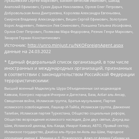
Лукашевский Сергей Маркович, Бахмин Вячеслав Иванович, Шабад
Анатолий Ефимович, Сухих Дарья Николаевна, Орлов Олег Петрович,
Добровольская Анна Дмитриевна, Королева Александра Евгеньевна,
Смирнов Владимир Александрович, Вицин Сергей Ефимович, Золотухин
Борис Андреевич, Левинсон Лев Семенович, Локшина Татьяна Иосифовна,
Орлов Олег Петрович, Полякова Мара Федоровна, Резник Генри Маркович,
Захаров Герман Константинович
Источник:
http://unro.minjust.ru/NKOForeignAgent.aspx
данные на
24.03.2022
* Единый федеральный список организаций, в том числе
иностранных и международных организаций, признанных
в соответствии с законодательством Российской Федерации
террористическими:
Высший военный Маджлисуль Шура Объединенных сил моджахедов
Кавказа, Конгресс народов Ичкерии и Дагестана, База, Асбат аль-Ансар,
Священная война, Исламская группа, Братья-мусульмане, Партия
исламского освобождения, Лашкар-И-Тайба, Исламская группа, Движение
Талибан, Исламская партия Туркестана, Общество социальных реформ,
Общество возрождения исламского наследия, Дом двух святых, Джунд аш-
Шам, Исламский джихад, Аль-Каида, Имарат Кавказ, АБТО, Правый сектор,
Исламское государство, Джабха аль-Нусра ли-Ахль аш-Шам, Народное
ополчение имени К. Минина и Д. Пожарского, Аджр от Аллаха Субхану уа