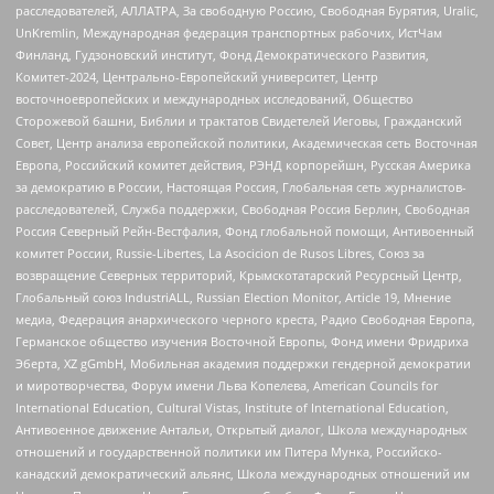
расследователей, АЛЛАТРА, За свободную Россию, Свободная Бурятия, Uralic,
UnKremlin, Международная федерация транспортных рабочих, ИстЧам
Финланд, Гудзоновский институт, Фонд Демократического Развития,
Комитет-2024, Центрально-Европейский университет, Центр
восточноевропейских и международных исследований, Общество
Сторожевой башни, Библии и трактатов Свидетелей Иеговы, Гражданский
Совет, Центр анализа европейской политики, Академическая сеть Восточная
Европа, Российский комитет действия, РЭНД корпорейшн, Русская Америка
за демократию в России, Настоящая Россия, Глобальная сеть журналистов-
расследователей, Служба поддержки, Свободная Россия Берлин, Свободная
Россия Северный Рейн-Вестфалия, Фонд глобальной помощи, Антивоенный
комитет России, Russie-Libertes, La Asocicion de Rusos Libres, Союз за
возвращение Северных территорий, Крымскотатарский Ресурсный Центр,
Глобальный союз IndustriALL, Russian Election Monitor, Article 19, Мнение
медиа, Федерация анархического черного креста, Радио Свободная Европа,
Германское общество изучения Восточной Европы, Фонд имени Фридриха
Эберта, XZ gGmbH, Мобильная академия поддержки гендерной демократии
и миротворчества, Форум имени Льва Копелева, American Councils for
International Education, Cultural Vistas, Institute of International Education,
Антивоенное движение Антальи, Открытый диалог, Школа международных
отношений и государственной политики им Питера Мунка, Российско-
канадский демократический альянс, Школа международных отношений им