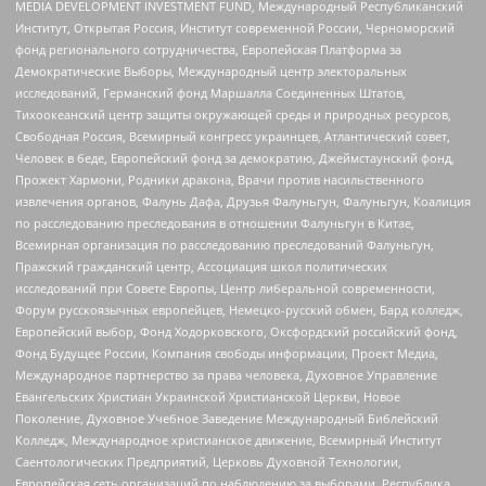
MEDIA DEVELOPMENT INVESTMENT FUND, Международный Республиканский
Институт, Открытая Россия, Институт современной России, Черноморский
фонд регионального сотрудничества, Европейская Платформа за
Демократические Выборы, Международный центр электоральных
исследований, Германский фонд Маршалла Соединенных Штатов,
Тихоокеанский центр защиты окружающей среды и природных ресурсов,
Свободная Россия, Всемирный конгресс украинцев, Атлантический совет,
Человек в беде, Европейский фонд за демократию, Джеймстаунский фонд,
Прожект Хармони, Родники дракона, Врачи против насильственного
извлечения органов, Фалунь Дафа, Друзья Фалуньгун, Фалуньгун, Коалиция
по расследованию преследования в отношении Фалуньгун в Китае,
Всемирная организация по расследованию преследований Фалуньгун,
Пражский гражданский центр, Ассоциация школ политических
исследований при Совете Европы, Центр либеральной современности,
Форум русскоязычных европейцев, Немецко-русский обмен, Бард колледж,
Европейский выбор, Фонд Ходорковского, Оксфордский российский фонд,
Фонд Будущее России, Компания свободы информации, Проект Медиа,
Международное партнерство за права человека, Духовное Управление
Евангельских Христиан Украинской Христианской Церкви, Новое
Поколение, Духовное Учебное Заведение Международный Библейский
Колледж, Международное христианское движение, Всемирный Институт
Саентологических Предприятий, Церковь Духовной Технологии,
Европейская сеть организаций по наблюдению за выборами, Республика