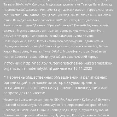
Тагьаля SHAM, АУМ Синрике, Муджахеды джамаата Ат-Тавхида Валь-Джихад,
Чистопольский Джамаат, Рохнамо ба суи давлати исломи, Террористическое
сообщество Сеть, Катиба Таухид валь-Джихад, Хайят Тахрир аш-Шам, Ахлю
Сунна Валь Джамаа, National Socialism/White Power, Артподготовка,
Религиозная группа “Джамаат “Красный пахарь”, Колумбайн, Хатлонский
джамаат, Мусульманская религиозная группа п. Кушкуль г. Оренбург,
Крымско-татарский добровольческий батальон имени Номана
Челебиджихана, Азов, Партия исламского возрождения Таджикистана,
Народная самооборона, Дуббайский джамаат, московская ячейка, Батал-
Хаджи Белхороев, Маньяки Культ Убийц, Молодёжь Которая Улыбается,
Легион Свобода России, Айдар, Русский добровольческий корпус
Источник:
http://nac.gov.ru/terroristicheskie-i-ekstremistskie-
organizacii-i-materialy.html
данные на
16.11.2023
* Перечень общественных объединений и религиозных
организаций в отношении которых судом принято
вступившее в законную силу решение о ликвидации или
запрете деятельности:
Национал-большевистская партия, ВЕК РА, Рада земли Кубанской Духовно
Родовой Державы Русь, Община Духовного Управления Асгардской Веси
Беловодья, Славянская Община Капища Веды Перуна, Мужская Духовная
Семинария Староверов-Инглингов, Нурджулар, К Богодержавию, Таблиги