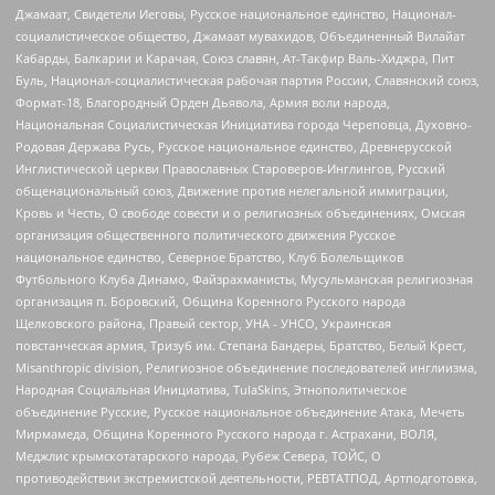
Джамаат, Свидетели Иеговы, Русское национальное единство, Национал-
социалистическое общество, Джамаат мувахидов, Объединенный Вилайат
Кабарды, Балкарии и Карачая, Союз славян, Ат-Такфир Валь-Хиджра, Пит
Буль, Национал-социалистическая рабочая партия России, Славянский союз,
Формат-18, Благородный Орден Дьявола, Армия воли народа,
Национальная Социалистическая Инициатива города Череповца, Духовно-
Родовая Держава Русь, Русское национальное единство, Древнерусской
Инглистической церкви Православных Староверов-Инглингов, Русский
общенациональный союз, Движение против нелегальной иммиграции,
Кровь и Честь, О свободе совести и о религиозных объединениях, Омская
организация общественного политического движения Русское
национальное единство, Северное Братство, Клуб Болельщиков
Футбольного Клуба Динамо, Файзрахманисты, Мусульманская религиозная
организация п. Боровский, Община Коренного Русского народа
Щелковского района, Правый сектор, УНА - УНСО, Украинская
повстанческая армия, Тризуб им. Степана Бандеры, Братство, Белый Крест,
Misanthropic division, Религиозное объединение последователей инглиизма,
Народная Социальная Инициатива, TulaSkins, Этнополитическое
объединение Русские, Русское национальное объединение Атака, Мечеть
Мирмамеда, Община Коренного Русского народа г. Астрахани, ВОЛЯ,
Меджлис крымскотатарского народа, Рубеж Севера, ТОЙС, О
противодействии экстремистской деятельности, РЕВТАТПОД, Артподготовка,