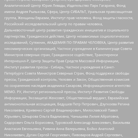
Аналитический Центр Юрия Левады, Издательство Парк Гагарина, Фонд
имени Андрея Рылькова, Сфера, Центр СИБАЛЬТ, Уральская правозащитная
группа, Женщины Евразии, Институт прав человека, Фонд защиты гласности,
Российский исследовательский центр по правам человека,
Дальневосточный центр развития гражданских инициатив и социального
партнерства, Гражданское действие, Центр независимых социологических
исследований, Сутяжник, АКАДЕМИЯ ПО ПРАВАМ ЧЕЛОВЕКА, Центр развития
некоммерческих организаций, Частное учреждение в Калининграде Совета
Министров северных стран, Гражданское содействие, Трансперенси
Интернешнл-Р, Центр Защиты Прав Средств Массовой Информации,
Институт развития прессы - Сибирь, Частное учреждение в Санкт-
Петербурге Совета Министров Северных Стран, Фонд поддержки свободы
прессы, Гражданский контроль, Человек и Закон, Общественная комиссия
по сохранению наследия академика Сахарова, Информационное агентство
МЕМО. РУ, Институт региональной прессы, Институт Развития Свободы
Информации, Экозащита!-Женсовет, Общественный вердикт, Евразийская
антимонопольная ассоциация, Бедушев Петр Петрович, Дзугкоева Регина
Николаевна, Кривенко Сергей Владимирович, Милославский Павел
Юрьевич, Шнырова Ольга Вадимовна, Чанышева Лилия Айратовна,
Сидорович Ольга Борисовна, Туровский Александр Алексеевич, Васильева
Анастасия Евгеньевна, Ривина Анна Валерьевна, Бойко Анатолий
Николаевич, Дугин Сергей Георгиевич, Пивоваров Андрей Сергеевич,