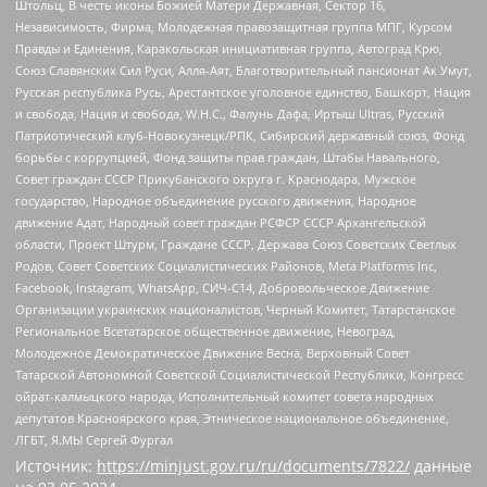
Штольц, В честь иконы Божией Матери Державная, Сектор 16,
Независимость, Фирма, Молодежная правозащитная группа МПГ, Курсом
Правды и Единения, Каракольская инициативная группа, Автоград Крю,
Союз Славянских Сил Руси, Алля-Аят, Благотворительный пансионат Ак Умут,
Русская республика Русь, Арестантское уголовное единство, Башкорт, Нация
и свобода, Нация и свобода, W.H.С., Фалунь Дафа, Иртыш Ultras, Русский
Патриотический клуб-Новокузнецк/РПК, Сибирский державный союз, Фонд
борьбы с коррупцией, Фонд защиты прав граждан, Штабы Навального,
Совет граждан СССР Прикубанского округа г. Краснодара, Мужское
государство, Народное объединение русского движения, Народное
движение Адат, Народный совет граждан РСФСР СССР Архангельской
области, Проект Штурм, Граждане СССР, Держава Союз Советских Светлых
Родов, Совет Советских Социалистических Районов, Meta Platforms Inc,
Facebook, Instagram, WhatsApp, СИЧ-С14, Добровольческое Движение
Организации украинских националистов, Черный Комитет, Татарстанское
Региональное Всетатарское общественное движение, Невоград,
Молодежное Демократическое Движение Весна, Верховный Совет
Татарской Автономной Советской Социалистической Республики, Конгресс
ойрат-калмыцкого народа, Исполнительный комитет совета народных
депутатов Красноярского края, Этническое национальное объединение,
ЛГБТ, Я.МЫ Сергей Фургал
Источник:
https://minjust.gov.ru/ru/documents/7822/
данные