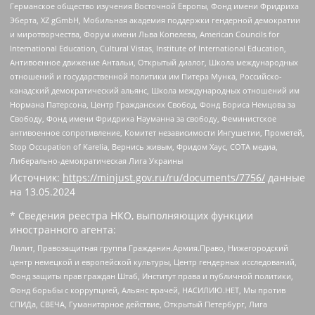
Германское общество изучения Восточной Европы, Фонд имени Фридриха
Эберта, XZ gGmbH, Мобильная академия поддержки гендерной демократии
и миротворчества, Форум имени Льва Копелева, American Councils for
International Education, Cultural Vistas, Institute of International Education,
Антивоенное движение Антальи, Открытый диалог, Школа международных
отношений и государственной политики им Питера Мунка, Российско-
канадский демократический альянс, Школа международных отношений им
Нормана Патерсона, Центр Гражданских Свобод, Фонд Бориса Немцова за
Свободу, Фонд имени Фридриха Науманна за свободу, Феминистское
антивоенное сопротивление, Комитет независимости Ингушетии, Прометей,
Stop Occupation of Karelia, Вернись живым, Фридом Хаус, СОТА медиа,
Либерально-демократическая Лига Украины
Источник:
https://minjust.gov.ru/ru/documents/7756/
данные
на
13.05.2024
* Сведения реестра НКО, выполняющих функции
иностранного агента:
Лилит, Правозащитная группа Гражданин.Армия.Право, Нижегородский
центр немецкой и европейской культуры, Центр гендерных исследований,
Фонд защиты прав граждан Штаб, Институт права и публичной политики,
Фонд борьбы с коррупцией, Альянс врачей, НАСИЛИЮ.НЕТ, Мы против
СПИДа, СВЕЧА, Гуманитарное действие, Открытый Петербург, Лига