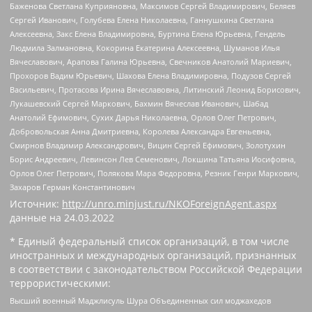
Баженова Светлана Куприяновна, Максимов Сергей Владимирович, Беляев
Сергей Иванович, Голубева Елена Николаевна, Ганнушкина Светлана
Алексеевна, Закс Елена Владимировна, Буртина Елена Юрьевна, Гендель
Людмила Залмановна, Кокорина Екатерина Алексеевна, Шуманов Илья
Вячеславович, Арапова Галина Юрьевна, Свечников Анатолий Мариевич,
Прохоров Вадим Юрьевич, Шахова Елена Владимировна, Подузов Сергей
Васильевич, Протасова Ирина Вячеславовна, Литинский Леонид Борисович,
Лукашевский Сергей Маркович, Бахмин Вячеслав Иванович, Шабад
Анатолий Ефимович, Сухих Дарья Николаевна, Орлов Олег Петрович,
Добровольская Анна Дмитриевна, Королева Александра Евгеньевна,
Смирнов Владимир Александрович, Вицин Сергей Ефимович, Золотухин
Борис Андреевич, Левинсон Лев Семенович, Локшина Татьяна Иосифовна,
Орлов Олег Петрович, Полякова Мара Федоровна, Резник Генри Маркович,
Захаров Герман Константинович
Источник:
http://unro.minjust.ru/NKOForeignAgent.aspx
данные на
24.03.2022
* Единый федеральный список организаций, в том числе
иностранных и международных организаций, признанных
в соответствии с законодательством Российской Федерации
террористическими:
Высший военный Маджлисуль Шура Объединенных сил моджахедов