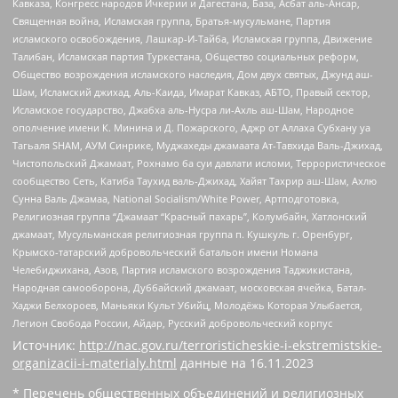
Кавказа, Конгресс народов Ичкерии и Дагестана, База, Асбат аль-Ансар,
Священная война, Исламская группа, Братья-мусульмане, Партия
исламского освобождения, Лашкар-И-Тайба, Исламская группа, Движение
Талибан, Исламская партия Туркестана, Общество социальных реформ,
Общество возрождения исламского наследия, Дом двух святых, Джунд аш-
Шам, Исламский джихад, Аль-Каида, Имарат Кавказ, АБТО, Правый сектор,
Исламское государство, Джабха аль-Нусра ли-Ахль аш-Шам, Народное
ополчение имени К. Минина и Д. Пожарского, Аджр от Аллаха Субхану уа
Тагьаля SHAM, АУМ Синрике, Муджахеды джамаата Ат-Тавхида Валь-Джихад,
Чистопольский Джамаат, Рохнамо ба суи давлати исломи, Террористическое
сообщество Сеть, Катиба Таухид валь-Джихад, Хайят Тахрир аш-Шам, Ахлю
Сунна Валь Джамаа, National Socialism/White Power, Артподготовка,
Религиозная группа “Джамаат “Красный пахарь”, Колумбайн, Хатлонский
джамаат, Мусульманская религиозная группа п. Кушкуль г. Оренбург,
Крымско-татарский добровольческий батальон имени Номана
Челебиджихана, Азов, Партия исламского возрождения Таджикистана,
Народная самооборона, Дуббайский джамаат, московская ячейка, Батал-
Хаджи Белхороев, Маньяки Культ Убийц, Молодёжь Которая Улыбается,
Легион Свобода России, Айдар, Русский добровольческий корпус
Источник:
http://nac.gov.ru/terroristicheskie-i-ekstremistskie-
organizacii-i-materialy.html
данные на
16.11.2023
* Перечень общественных объединений и религиозных