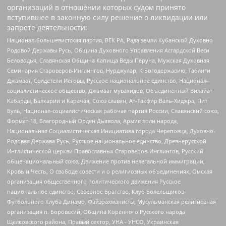
организаций в отношении которых судом принято
вступившее в законную силу решение о ликвидации или
запрете деятельности:
Национал-большевистская партия, ВЕК РА, Рада земли Кубанской Духовно
Родовой Державы Русь, Община Духовного Управления Асгардской Веси
Беловодья, Славянская Община Капища Веды Перуна, Мужская Духовная
Семинария Староверов-Инглингов, Нурджулар, К Богодержавию, Таблиги
Джамаат, Свидетели Иеговы, Русское национальное единство, Национал-
социалистическое общество, Джамаат мувахидов, Объединенный Вилайат
Кабарды, Балкарии и Карачая, Союз славян, Ат-Такфир Валь-Хиджра, Пит
Буль, Национал-социалистическая рабочая партия России, Славянский союз,
Формат-18, Благородный Орден Дьявола, Армия воли народа,
Национальная Социалистическая Инициатива города Череповца, Духовно-
Родовая Держава Русь, Русское национальное единство, Древнерусской
Инглистической церкви Православных Староверов-Инглингов, Русский
общенациональный союз, Движение против нелегальной иммиграции,
Кровь и Честь, О свободе совести и о религиозных объединениях, Омская
организация общественного политического движения Русское
национальное единство, Северное Братство, Клуб Болельщиков
Футбольного Клуба Динамо, Файзрахманисты, Мусульманская религиозная
организация п. Боровский, Община Коренного Русского народа
Щелковского района, Правый сектор, УНА - УНСО, Украинская