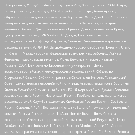
Интернешнл, Фонд борьбы с коррупцией Инк, Завет церквей TCCN, Агора,
Всемирный фонд природы, BDR Novaja Gazeta-Europe, Алтай проект,
Образовательный дом прав человека Чернигов, Фонд Дом Прав Человека,
Белорусский дом прав человека имени Бориса Звозскова, Дом прав
человека Тбилиси, Дом прав человека Ереван, Дом прав человека Крым,
Центр дикого лосося, TVR Studios, ТВ Дождь, Центр европейских
исследований им Вилфрида Мартенса, Сетевое объединение журналистов
расследователей, АЛЛАТРА, За свободную Россию, Свободная Бурятия, Uralic,
UnKremlin, Международная федерация транспортных рабочих, ИстЧам
Финланд, Гудзоновский институт, Фонд Демократического Развития,
Комитет-2024, Центрально-Европейский университет, Центр
восточноевропейских и международных исследований, Общество
Сторожевой башни, Библии и трактатов Свидетелей Иеговы, Гражданский
Совет, Центр анализа европейской политики, Академическая сеть Восточная
Европа, Российский комитет действия, РЭНД корпорейшн, Русская Америка
за демократию в России, Настоящая Россия, Глобальная сеть журналистов-
расследователей, Служба поддержки, Свободная Россия Берлин, Свободная
Россия Северный Рейн-Вестфалия, Фонд глобальной помощи, Антивоенный
комитет России, Russie-Libertes, La Asocicion de Rusos Libres, Союз за
возвращение Северных территорий, Крымскотатарский Ресурсный Центр,
Глобальный союз IndustriALL, Russian Election Monitor, Article 19, Мнение
медиа, Федерация анархического черного креста, Радио Свободная Европа,