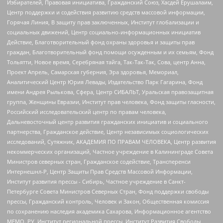
Избирателей, Правовая инициатива, Гражданский Союз, Хасдей Ерушалаим,
Центр поддержки и содействия развитию средств массовой информации,
Горячая Линия, В защиту прав заключенных, Институт глобализации и
социальных движений, Центр социально-информационных инициатив
Действие, Благотворительный фонд охраны здоровья и защиты прав
граждан, Благотворительный фонд помощи осужденным и их семьям, Фонд
Тольятти, Новое время, Серебряная тайга, Так-Так-Так, Сова, центр Анна,
Проект Апрель, Самарская губерния, Эра здоровья, Мемориал,
Аналитический Центр Юрия Левады, Издательство Парк Гагарина, Фонд
имени Андрея Рылькова, Сфера, Центр СИБАЛЬТ, Уральская правозащитная
группа, Женщины Евразии, Институт прав человека, Фонд защиты гласности,
Российский исследовательский центр по правам человека,
Дальневосточный центр развития гражданских инициатив и социального
партнерства, Гражданское действие, Центр независимых социологических
исследований, Сутяжник, АКАДЕМИЯ ПО ПРАВАМ ЧЕЛОВЕКА, Центр развития
некоммерческих организаций, Частное учреждение в Калининграде Совета
Министров северных стран, Гражданское содействие, Трансперенси
Интернешнл-Р, Центр Защиты Прав Средств Массовой Информации,
Институт развития прессы - Сибирь, Частное учреждение в Санкт-
Петербурге Совета Министров Северных Стран, Фонд поддержки свободы
прессы, Гражданский контроль, Человек и Закон, Общественная комиссия
по сохранению наследия академика Сахарова, Информационное агентство
МЕМО. РУ, Институт региональной прессы, Институт Развития Свободы