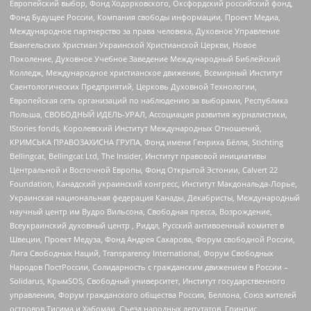
Европейский выбор, Фонд Ходорковского, Оксфордский российский фонд,
Фонд Будущее России, Компания свободы информации, Проект Медиа,
Международное партнерство за права человека, Духовное Управление
Евангельских Христиан Украинской Христианской Церкви, Новое
Поколение, Духовное Учебное Заведение Международный Библейский
Колледж, Международное христианское движение, Всемирный Институт
Саентологических Предприятий, Церковь Духовной Технологии,
Европейская сеть организаций по наблюдению за выборами, Республика
Польша, СВОБОДНЫЙ ИДЕЛЬ-УРАЛ, Ассоциация развития журналистики,
IStories fonds, Королевский Институт Международных Отношений,
КРИМСЬКА ПРАВОЗАХИСНА ГРУПА, Фонд имени Генриха Бёлля, Stichting
Bellingcat, Bellingcat Ltd, The Insider, Институт правовой инициативы
Центральной и Восточной Европы, Фонд Открытой Эстонии, Calvert 22
Foundation, Канадский украинский конгресс, Институт Макдональда-Лорье,
Украинская национальная федерация Канады, Декабристы, Международный
научный центр им Вудро Вильсона, Свободная пресса, Возрождение,
Всеукраинский духовный центр , Риддл, Русский антивоенный комитет в
Швеции, Проект Медуза, Фонд Андрея Сахарова, Форум свободной России,
Лига Свободных Наций, Transparеncy International, Форум Свободных
Народов ПостРоссии, Солидарность с гражданским движением в России –
Solidarus, КрымSOS, Свободный университет, Институт государственного
управления, Форум гражданского общества Россия, Беллона, Союз жителей
островов Тисима и Хабомаи, Съезд народных депутатов, Гринпис