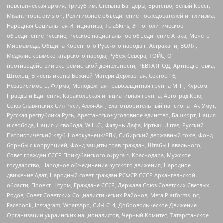
повстанческая армия, Тризуб им. Степана Бандеры, Братство, Белый Крест,
Misanthropic division, Религиозное объединение последователей инглиизма,
Народная Социальная Инициатива, TulaSkins, Этнополитическое
объединение Русские, Русское национальное объединение Атака, Мечеть
Мирмамеда, Община Коренного Русского народа г. Астрахани, ВОЛЯ,
Меджлис крымскотатарского народа, Рубеж Севера, ТОЙС, О
противодействии экстремистской деятельности, РЕВТАТПОД, Артподготовка,
Штольц, В честь иконы Божией Матери Державная, Сектор 16,
Независимость, Фирма, Молодежная правозащитная группа МПГ, Курсом
Правды и Единения, Каракольская инициативная группа, Автоград Крю,
Союз Славянских Сил Руси, Алля-Аят, Благотворительный пансионат Ак Умут,
Русская республика Русь, Арестантское уголовное единство, Башкорт, Нация
и свобода, Нация и свобода, W.H.С., Фалунь Дафа, Иртыш Ultras, Русский
Патриотический клуб-Новокузнецк/РПК, Сибирский державный союз, Фонд
борьбы с коррупцией, Фонд защиты прав граждан, Штабы Навального,
Совет граждан СССР Прикубанского округа г. Краснодара, Мужское
государство, Народное объединение русского движения, Народное
движение Адат, Народный совет граждан РСФСР СССР Архангельской
области, Проект Штурм, Граждане СССР, Держава Союз Советских Светлых
Родов, Совет Советских Социалистических Районов, Meta Platforms Inc,
Facebook, Instagram, WhatsApp, СИЧ-С14, Добровольческое Движение
Организации украинских националистов, Черный Комитет, Татарстанское