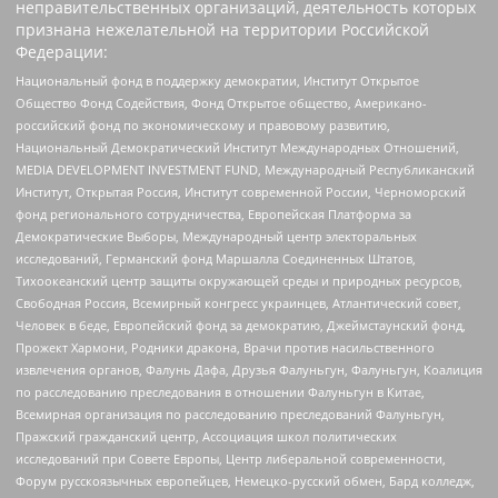
неправительственных организаций, деятельность которых
признана нежелательной на территории Российской
Федерации:
Национальный фонд в поддержку демократии, Институт Открытое
Общество Фонд Содействия, Фонд Открытое общество, Американо-
российский фонд по экономическому и правовому развитию,
Национальный Демократический Институт Международных Отношений,
MEDIA DEVELOPMENT INVESTMENT FUND, Международный Республиканский
Институт, Открытая Россия, Институт современной России, Черноморский
фонд регионального сотрудничества, Европейская Платформа за
Демократические Выборы, Международный центр электоральных
исследований, Германский фонд Маршалла Соединенных Штатов,
Тихоокеанский центр защиты окружающей среды и природных ресурсов,
Свободная Россия, Всемирный конгресс украинцев, Атлантический совет,
Человек в беде, Европейский фонд за демократию, Джеймстаунский фонд,
Прожект Хармони, Родники дракона, Врачи против насильственного
извлечения органов, Фалунь Дафа, Друзья Фалуньгун, Фалуньгун, Коалиция
по расследованию преследования в отношении Фалуньгун в Китае,
Всемирная организация по расследованию преследований Фалуньгун,
Пражский гражданский центр, Ассоциация школ политических
исследований при Совете Европы, Центр либеральной современности,
Форум русскоязычных европейцев, Немецко-русский обмен, Бард колледж,