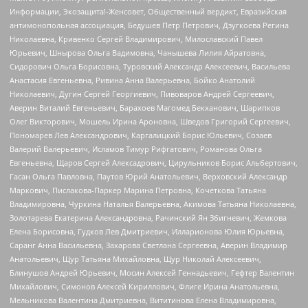
Информации, Экозащита!-Женсовет, Общественный вердикт, Евразийская
антимонопольная ассоциация, Бедушев Петр Петрович, Дзугкоева Регина
Николаевна, Кривенко Сергей Владимирович, Милославский Павел
Юрьевич, Шнырова Ольга Вадимовна, Чанышева Лилия Айратовна,
Сидорович Ольга Борисовна, Туровский Александр Алексеевич, Васильева
Анастасия Евгеньевна, Ривина Анна Валерьевна, Бойко Анатолий
Николаевич, Дугин Сергей Георгиевич, Пивоваров Андрей Сергеевич,
Аверин Виталий Евгеньевич, Барахоев Магомед Бекханович, Шарипков
Олег Викторович, Мошель Ирина Ароновна, Шведов Григорий Сергеевич,
Пономарев Лев Александрович, Каргалицкий Борис Юльевич, Созаев
Валерий Валерьевич, Исламов Тимур Рифгатович, Романова Ольга
Евгеньевна, Щаров Сергей Алексадрович, Цирульников Борис Альбертович,
Гасан Ольга Павловна, Паутов Юрий Анатольевич, Верховский Александр
Маркович, Пислакова-Паркер Марина Петровна, Кочеткова Татьяна
Владимировна, Чуркина Наталья Валерьевна, Акимова Татьяна Николаевна,
Золотарева Екатерина Александровна, Рачинский Ян Збигневич, Жемкова
Елена Борисовна, Гудков Лев Дмитриевич, Илларионова Юлия Юрьевна,
Саранг Анна Васильевна, Захарова Светлана Сергеевна, Аверин Владимир
Анатольевич, Щур Татьяна Михайловна, Щур Николай Алексеевич,
Блинушов Андрей Юрьевич, Мосин Алексей Геннадьевич, Гефтер Валентин
Михайлович, Симонов Алексей Кириллович, Флиге Ирина Анатольевна,
Мельникова Валентина Дмитриевна, Вититинова Елена Владимировна,