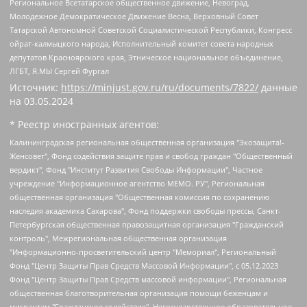
Региональное Всетатарское общественное движение, Невоград,
Молодежное Демократическое Движение Весна, Верховный Совет
Татарской Автономной Советской Социалистической Республики, Конгресс
ойрат-калмыцкого народа, Исполнительный комитет совета народных
депутатов Красноярского края, Этническое национальное объединение,
ЛГБТ, Я.МЫ Сергей Фургал
Источник:
https://minjust.gov.ru/ru/documents/7822/
данные
на
03.05.2024
* Реестр иностранных агентов:
Калининградская региональная общественная организация "Экозащита!-Женсовет", Фонд содействия защите прав и свобод граждан "Общественный вердикт", Фонд "Институт Развития Свободы Информации", Частное учреждение "Информационное агентство МЕМО. РУ", Региональная общественная организация "Общественная комиссия по сохранению наследия академика Сахарова", Фонд поддержки свободы прессы, Санкт-Петербургская общественная правозащитная организация "Гражданский контроль", Межрегиональная общественная организация "Информационно-просветительский центр "Мемориал", Региональный Фонд "Центр Защиты Прав Средств Массовой Информации", с 05.12.2023 Фонд "Центр Защиты Прав Средств массовой информации", Региональная общественная благотворительная организация помощи беженцам и мигрантам "Гражданское содействие", Негосударственное образовательное учреждение дополнительного профессионального образования (повышение квалификации) специалистов "АКАДЕМИЯ ПО ПРАВАМ ЧЕЛОВЕКА", Свердловская региональная общественная организация "Сутяжник", Автономная некоммерческая организация "Центр независимых социологических исследований", Союз общественных объединений "Российский исследовательский центр по правам человека", Региональное общественное учреждение научно-информационный центр "МЕМОРИАЛ", Некоммерческая организация "Фонд защиты гласности", Автономная некоммерческая организация "Институт прав человека", Городская общественная организация "Екатеринбургское общество "МЕМОРИАЛ", Городская общественная организация "Рязанское историко-просветительское и правозащитное общество "Мемориал" (Рязанский Мемориал), Челябинский региональный орган общественной самодеятельности – женское общественное объединение "Женщины Евразии", Челябинский региональный орган общественной самодеятельности "Уральская правозащитная группа", Фонд содействия защите здоровья и социальной справедливости имени Андрея Рылькова, Автономная Некоммерческая Организация "Аналитический Центр Юрия Левады", Автономная некоммерческая организация социальной поддержки населения "Проект Апрель", Региональная общественная организация помощи женщинам и детям, находящимся в кризисной ситуации "Информационно-методический центр "Анна", Фонд содействия развитию массовых коммуникаций и правовому просвещению "Так-так-Так", Фонд содействия устойчивому развитию "Серебряная тайга", Свердловский региональный общественный фонд социальных проектов "Новое время", "Idel.Реалии", Кавказ.Реалии, Крым.Реалии, Телеканал Настоящее Время, Татаро-башкирская служба Радио Свобода (Azatliq Radiosi), Радио Свободная Европа/Радио Свобода (PCE/PC), "Сибирь.Реалии", "Фактограф", Благотворительный фонд помощи осужденным и их семьям, Автономная некоммерческая организация "Институт глобализации и социальных движений", Фонд "В защиту прав заключенных", Частное учреждение "Центр поддержки и содействия развитию средств массовой информации", Пензенский региональный общественный благотворительный фонд "Гражданский союз", "Север.Реалии", Некоммерческая организация Фонд "Правовая инициатива", Общество с ограниченной ответственностью "Радио Свободная Европа/Радио Свобода", Чешское информационное агентство "MEDIUM-ORIENT", Красноярская региональная общественная организация "Мы против СПИДа", Камалягин Денис Николаевич, Маркелов Сергей Евгеньевич, Пономарев Лев Александрович, Савицкая Людмила Алексеевна, Автономная некоммерческая организация "Центр по работе с проблемой насилия "НАСИЛИЮ.НЕТ", Межрегиональный профессиональный союз работников здравоохранения "Альянс врачей", Юридическое лицо, зарегистрированное в Латвийской Республике, SIA "Medusa Project" (регистрационный номер 40103797863, дата регистрации 10.06.2014), Некоммерческая организация "Фонд по борьбе с коррупцией", Автономная некоммерческая организация "Институт права и публичной политики", Баданин Роман Сергеевич, Гликин Максим Александрович, Железнова Мария Михайловна, Лукьянова Юлия Сергеевна, Маетная Елизавета Витальевна, Маняхин Петр Борисович, Чуракова Ольга Владимировна, Ярош Юлия Петровна, Юридическое лицо "The Insider SIA", зарегистрированное в Риге, Латвийская Республика (дата регистрации 26.06.2015), являющееся администратором доменного имени интернет-издания "The Insider SIA", https://theins.ru, Постернак Алексей Евгеньевич, Рубин Михаил Аркадьевич, Анин Роман Александрович, Юридическое лицо Istories fonds, зарегистрированное в Латвийской Республике (регистрационный номер 50008295751, дата регистрации 24.02.2020), Великовский Дмитрий Александрович, Долинина Ирина Николаевна, Мароховская Алеся Алексеевна, Шлейнов Роман Юрьевич, Шмагун Олеся Валентиновна, Общество с ограниченной ответственностью "Альтаир 2021", Общество с ограниченной ответственностью "Вега 2021", Общество с ограниченной ответственностью "Главный редактор 2021", Общество с ограниченной ответственностью "Ромашки монолит", Важенков Артем Валерьевич, Ивановская областная общественная организация "Центр гендерных исследований", Гурман Юрий Альбертович, Медиапроект "ОВД-Инфо", Егоров Владимир Владимирович, Жилинский Владимир Александрович, Общество с ограниченной ответственностью "ЗП", Иванова София Юрьевна, Карезина Инна Павловна, Кильтау Екатерина Викторовна, Петров Алексей Викторович, Пискунов Сергей Евгеньевич, Смирнов Сергей Сергеевич, Тихонов Михаил Сергеевич, Общество с ограниченной ответственностью "ЖУРНАЛИСТ-ИНОСТРАННЫЙ АГЕНТ", Арапова Галина Юрьевна, Вольтская Татьяна Анатольевна, Американская компания "Mason G.E.S. Anonymous Foundation" (США), являющаяся владельцем интернет-издания https://mnews.world/, Компания "Stichting Bellingcat", зарегистрированная в Нидерландах (дата регистрации 11.07.2018), Захаров Андрей Вячеславович, Клепиковская Екатерина Дмитриевна, Общество с ограниченной ответственностью "МЕМО", Перл Роман Александрович, Симонов Евгений Алексеевич, Соловьева Елена Анатольевна, Сотников Даниил Владимирович, Сурначева Елизавета Дмитриевна, Автономная некоммерческая организация по защите прав человека и информированию населения "Якутия – Наше Мнение", Общество с ограниченной ответственностью "Москоу диджитал медиа", с 26.01.2023 Общество с ограниченной ответственностью "Чайка Белые сады", Ветошкина Валерия Валерьевна, Заговора Максим Александрович, Межрегиональное общественное движение "Российская ЛГБТ - сеть", Оленичев Максим Владимирович, Павлов Иван Юрьевич, Скворцова Елена Сергеевна, Общество с ограниченной ответственностью "Как бы инагент", Кочетков Игорь Викторович, Общество с ограниченной ответственностью "Честные выборы", Еланчик Олег Александрович, Общество с ограниченной ответственностью "Нобелевский призыв", Гималова Регина Эмилевна, Григорьев Андрей Валерьевич, Григорьева Алина Александровна, Ассоциация по содействию защите прав призывников, альтернативнослужащих и военнослужащих "Правозащитная группа "Гражданин.Армия.Право", Хисамова Регина Фаритовна, Автономная некоммерческая организация по реализации социально-правовых программ "Лилит", Дальневосточное общественное движение "Маяк", Санкт-Петербургская ЛГБТ-инициативная группа "Выход", Инициативная группа ЛГБТ+ "Реверс", Алексеев Андрей Викторович, Бекбулатова Таисия Львовна, Беляев Иван Михайлович, Владыкина Елена Сергеевна, Гельман Марат Александрович, Никульшина Вероника Юрьевна, Толоконникова Надежда Андреевна, Шендерович Виктор Анатольевич, Общество с ограниченной ответственностью "Данное сообщение", Общество с ограниченной ответственностью Издательский дом "Новая глава", Айнбиндер Александра Александровна, Московский комьюнити-центр для ЛГБТ+инициатив, Благотворительный фонд развития филантропии, Deutsche Welle (Германия, Kurt-Schumacher-Strasse 3, 53113 Bonn), Борзунова Мария Михайловна, Воробьев Виктор Викторович, Голубева Анна Львовна, Константинова Алла Михайловна, Малкова Ирина Владимировна, Мурадов Мурад Абдулгалимович, Осетинская Елизавета Николаевна, Понасенков Евгений Николаевич, Ганапольский Матвей Юрьевич, Киселев Евгений Алексеевич, Борухович Ирина Григорьевна, Дремин Иван Тимофеевич, Дубровский Дмитрий Викторович, Красноярская региональная общественная организация поддержки и развития альтернативных образовательных технологий и межкультурных коммуникаций "ИНТЕРРА", Маяковская Екатерина Алексеевна, Фейгин Марк Захарович, Филимонов Андрей Викторович, Дзугкоева Регина Николаевна, Доброхотов Роман Александрович, Дудь Юрий Александрович, Елкин Сергей Владимирович, Кругликов Кирилл Игоревич, Сабунаева Мария Леонидовна, Семенов Алексей Владимирович, Шаинян Карен Багратович, Шульман Екатерина Михайловна, Асафьев Артур Валерьевич, Вахштайн Виктор Семенович, Венедиктов Алексей Алексеевич, Лушникова Екатерина Евгеньевна, Волков Леонид Михайлович, Невзоров Александр Глебович, Пархоменко Сергей Борисович, Сироткин Ярослав Николаевич, Кара-Мурза Владимир Владимирович, Баранова Наталья Владимировна, Гозман Леонид Яковлевич, Кагарлицкий Борис Юльевич, Климарев Михаил Валерьевич, Милов Владимир Станиславович, Автономная некоммерческая организация Краснодарский центр современного искусства "Типография", Моргенштерн Алишер Тагирович, Соболь Любовь Эдуардовна, Общество с ограниченной ответственностью "ЛИЗА НОРМ", Каспаров Гарри Кимович, Ходорковский Михаил Борисович, Общество с ограниченной ответственностью "Апрельские тезисы", Данилович Ирина Брониславовна, Кашин Олег Владимирович, Петров Николай Владимирович, Пивоваров Алексей Владимирович, Соколов Михаил Владимирович, Цветкова Юлия Владимировна, Чичваркин Евгений Александрович, Комитет против пыток/Команда против пыток, Общество с ограниченной ответственностью "Первый научный", Общество с ограниченной ответственностью "Вертолет и ко", Белоцерковская Вероника Борисовна, Кац Максим Евгеньевич, Лазарева Татьяна Юрьевна, Шаведдинов Руслан Табризович, Яшин Илья Валерьевич, Общество с ограниченной ответственностью "Иноагент ААВ", Алешковский Дмитрий Петрович, Альбац Евгения Марковна, Быков Дмитрий Львович, Галямина Юлия Евгеньевна, Лойко Сергей Леонидович, Мартынов Кирилл Константинович, Медведев Сергей Александрович, Крашенинников Федор Геннадиевич, Гордеева Катерина Вл