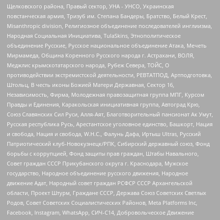
Щелковского района, Правый сектор, УНА - УНСО, Украинская
повстанческая армия, Тризуб им. Степана Бандеры, Братство, Белый Крест,
Misanthropic division, Религиозное объединение последователей инглиизма,
Народная Социальная Инициатива, TulaSkins, Этнополитическое
объединение Русские, Русское национальное объединение Атака, Мечеть
Мирмамеда, Община Коренного Русского народа г. Астрахани, ВОЛЯ,
Меджлис крымскотатарского народа, Рубеж Севера, ТОЙС, О
противодействии экстремистской деятельности, РЕВТАТПОД, Артподготовка,
Штольц, В честь иконы Божией Матери Державная, Сектор 16,
Независимость, Фирма, Молодежная правозащитная группа МПГ, Курсом
Правды и Единения, Каракольская инициативная группа, Автоград Крю,
Союз Славянских Сил Руси, Алля-Аят, Благотворительный пансионат Ак Умут,
Русская республика Русь, Арестантское уголовное единство, Башкорт, Нация
и свобода, Нация и свобода, W.H.С., Фалунь Дафа, Иртыш Ultras, Русский
Патриотический клуб-Новокузнецк/РПК, Сибирский державный союз, Фонд
борьбы с коррупцией, Фонд защиты прав граждан, Штабы Навального,
Совет граждан СССР Прикубанского округа г. Краснодара, Мужское
государство, Народное объединение русского движения, Народное
движение Адат, Народный совет граждан РСФСР СССР Архангельской
области, Проект Штурм, Граждане СССР, Держава Союз Советских Светлых
Родов, Совет Советских Социалистических Районов, Meta Platforms Inc,
Facebook, Instagram, WhatsApp, СИЧ-С14, Добровольческое Движение