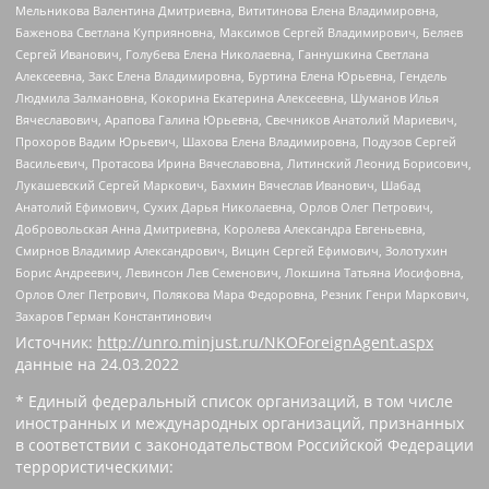
Мельникова Валентина Дмитриевна, Вититинова Елена Владимировна,
Баженова Светлана Куприяновна, Максимов Сергей Владимирович, Беляев
Сергей Иванович, Голубева Елена Николаевна, Ганнушкина Светлана
Алексеевна, Закс Елена Владимировна, Буртина Елена Юрьевна, Гендель
Людмила Залмановна, Кокорина Екатерина Алексеевна, Шуманов Илья
Вячеславович, Арапова Галина Юрьевна, Свечников Анатолий Мариевич,
Прохоров Вадим Юрьевич, Шахова Елена Владимировна, Подузов Сергей
Васильевич, Протасова Ирина Вячеславовна, Литинский Леонид Борисович,
Лукашевский Сергей Маркович, Бахмин Вячеслав Иванович, Шабад
Анатолий Ефимович, Сухих Дарья Николаевна, Орлов Олег Петрович,
Добровольская Анна Дмитриевна, Королева Александра Евгеньевна,
Смирнов Владимир Александрович, Вицин Сергей Ефимович, Золотухин
Борис Андреевич, Левинсон Лев Семенович, Локшина Татьяна Иосифовна,
Орлов Олег Петрович, Полякова Мара Федоровна, Резник Генри Маркович,
Захаров Герман Константинович
Источник:
http://unro.minjust.ru/NKOForeignAgent.aspx
данные на
24.03.2022
* Единый федеральный список организаций, в том числе
иностранных и международных организаций, признанных
в соответствии с законодательством Российской Федерации
террористическими: