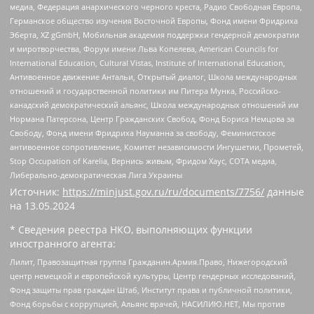
медиа, Федерация анархического черного креста, Радио Свободная Европа,
Германское общество изучения Восточной Европы, Фонд имени Фридриха
Эберта, XZ gGmbH, Мобильная академия поддержки гендерной демократии
и миротворчества, Форум имени Льва Копелева, American Councils for
International Education, Cultural Vistas, Institute of International Education,
Антивоенное движение Антальи, Открытый диалог, Школа международных
отношений и государственной политики им Питера Мунка, Российско-
канадский демократический альянс, Школа международных отношений им
Нормана Патерсона, Центр Гражданских Свобод, Фонд Бориса Немцова за
Свободу, Фонд имени Фридриха Науманна за свободу, Феминистское
антивоенное сопротивление, Комитет независимости Ингушетии, Прометей,
Stop Occupation of Karelia, Вернись живым, Фридом Хаус, СОТА медиа,
Либерально-демократическая Лига Украины
Источник:
https://minjust.gov.ru/ru/documents/7756/
данные
на
13.05.2024
* Сведения реестра НКО, выполняющих функции
иностранного агента:
Лилит, Правозащитная группа Гражданин.Армия.Право, Нижегородский
центр немецкой и европейской культуры, Центр гендерных исследований,
Фонд защиты прав граждан Штаб, Институт права и публичной политики,
Фонд борьбы с коррупцией, Альянс врачей, НАСИЛИЮ.НЕТ, Мы против