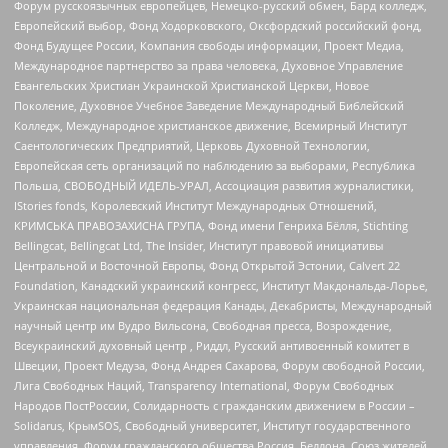
Форум русскоязычных европейцев, Немецко-русский обмен, Бард колледж,
Европейский выбор, Фонд Ходорковского, Оксфордский российский фонд,
Фонд Будущее России, Компания свободы информации, Проект Медиа,
Международное партнерство за права человека, Духовное Управление
Евангельских Христиан Украинской Христианской Церкви, Новое
Поколение, Духовное Учебное Заведение Международный Библейский
Колледж, Международное христианское движение, Всемирный Институт
Саентологических Предприятий, Церковь Духовной Технологии,
Европейская сеть организаций по наблюдению за выборами, Республика
Польша, СВОБОДНЫЙ ИДЕЛЬ-УРАЛ, Ассоциация развития журналистики,
IStories fonds, Королевский Институт Международных Отношений,
КРИМСЬКА ПРАВОЗАХИСНА ГРУПА, Фонд имени Генриха Бёлля, Stichting
Bellingcat, Bellingcat Ltd, The Insider, Институт правовой инициативы
Центральной и Восточной Европы, Фонд Открытой Эстонии, Calvert 22
Foundation, Канадский украинский конгресс, Институт Макдональда-Лорье,
Украинская национальная федерация Канады, Декабристы, Международный
научный центр им Вудро Вильсона, Свободная пресса, Возрождение,
Всеукраинский духовный центр , Риддл, Русский антивоенный комитет в
Швеции, Проект Медуза, Фонд Андрея Сахарова, Форум свободной России,
Лига Свободных Наций, Transparеncy International, Форум Свободных
Народов ПостРоссии, Солидарность с гражданским движением в России –
Solidarus, КрымSOS, Свободный университет, Институт государственного
управления, Форум гражданского общества Россия, Беллона, Союз жителей