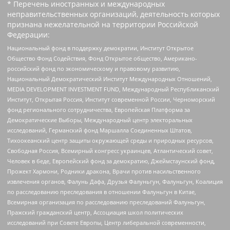
* Перечень иностранных и международных
неправительственных организаций, деятельность которых
признана нежелательной на территории Российской
Федерации:
Национальный фонд в поддержку демократии, Институт Открытое
Общество Фонд Содействия, Фонд Открытое общество, Американо-
российский фонд по экономическому и правовому развитию,
Национальный Демократический Институт Международных Отношений,
MEDIA DEVELOPMENT INVESTMENT FUND, Международный Республиканский
Институт, Открытая Россия, Институт современной России, Черноморский
фонд регионального сотрудничества, Европейская Платформа за
Демократические Выборы, Международный центр электоральных
исследований, Германский фонд Маршалла Соединенных Штатов,
Тихоокеанский центр защиты окружающей среды и природных ресурсов,
Свободная Россия, Всемирный конгресс украинцев, Атлантический совет,
Человек в беде, Европейский фонд за демократию, Джеймстаунский фонд,
Прожект Хармони, Родники дракона, Врачи против насильственного
извлечения органов, Фалунь Дафа, Друзья Фалуньгун, Фалуньгун, Коалиция
по расследованию преследования в отношении Фалуньгун в Китае,
Всемирная организация по расследованию преследований Фалуньгун,
Пражский гражданский центр, Ассоциация школ политических
исследований при Совете Европы, Центр либеральной современности,