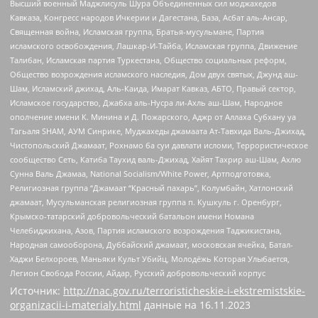
Высший военный Маджлисуль Шура Объединенных сил моджахедов
Кавказа, Конгресс народов Ичкерии и Дагестана, База, Асбат аль-Ансар,
Священная война, Исламская группа, Братья-мусульмане, Партия
исламского освобождения, Лашкар-И-Тайба, Исламская группа, Движение
Талибан, Исламская партия Туркестана, Общество социальных реформ,
Общество возрождения исламского наследия, Дом двух святых, Джунд аш-
Шам, Исламский джихад, Аль-Каида, Имарат Кавказ, АБТО, Правый сектор,
Исламское государство, Джабха аль-Нусра ли-Ахль аш-Шам, Народное
ополчение имени К. Минина и Д. Пожарского, Аджр от Аллаха Субхану уа
Тагьаля SHAM, АУМ Синрике, Муджахеды джамаата Ат-Тавхида Валь-Джихад,
Чистопольский Джамаат, Рохнамо ба суи давлати исломи, Террористическое
сообщество Сеть, Катиба Таухид валь-Джихад, Хайят Тахрир аш-Шам, Ахлю
Сунна Валь Джамаа, National Socialism/White Power, Артподготовка,
Религиозная группа “Джамаат “Красный пахарь”, Колумбайн, Хатлонский
джамаат, Мусульманская религиозная группа п. Кушкуль г. Оренбург,
Крымско-татарский добровольческий батальон имени Номана
Челебиджихана, Азов, Партия исламского возрождения Таджикистана,
Народная самооборона, Дуббайский джамаат, московская ячейка, Батал-
Хаджи Белхороев, Маньяки Культ Убийц, Молодёжь Которая Улыбается,
Легион Свобода России, Айдар, Русский добровольческий корпус
Источник:
http://nac.gov.ru/terroristicheskie-i-ekstremistskie-
organizacii-i-materialy.html
данные на
16.11.2023