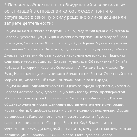
* Перечень общественных объединений и религиозных
организаций в отношении которых судом принято
вступившее в законную силу решение о ликвидации или
запрете деятельности:
Национал-большевистская партия, ВЕК РА, Рада земли Кубанской Духовно
Родовой Державы Русь, Община Духовного Управления Асгардской Веси
Беловодья, Славянская Община Капища Веды Перуна, Мужская Духовная
Семинария Староверов-Инглингов, Нурджулар, К Богодержавию, Таблиги
Джамаат, Свидетели Иеговы, Русское национальное единство, Национал-
социалистическое общество, Джамаат мувахидов, Объединенный Вилайат
Кабарды, Балкарии и Карачая, Союз славян, Ат-Такфир Валь-Хиджра, Пит
Буль, Национал-социалистическая рабочая партия России, Славянский союз,
Формат-18, Благородный Орден Дьявола, Армия воли народа,
Национальная Социалистическая Инициатива города Череповца, Духовно-
Родовая Держава Русь, Русское национальное единство, Древнерусской
Инглистической церкви Православных Староверов-Инглингов, Русский
общенациональный союз, Движение против нелегальной иммиграции,
Кровь и Честь, О свободе совести и о религиозных объединениях, Омская
организация общественного политического движения Русское
национальное единство, Северное Братство, Клуб Болельщиков
Футбольного Клуба Динамо, Файзрахманисты, Мусульманская религиозная
организация п. Боровский, Община Коренного Русского народа