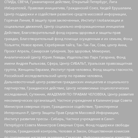
СПИДа, СВЕЧА, Гуманитарное действие, Открытый Петербург, Лига
Избирателей, Правовая инициатива, Гражданский Союз, Хасдей Ерушалаим,
Центр поддержки и содействия развитию средств массовой информации,
Горячая Линия, В защиту прав заключенных, Институт глобализации и
социальных движений, Центр социально-информационных инициатив
Действие, Благотворительный фонд охраны здоровья и защиты прав
граждан, Благотворительный фонд помощи осужденным и их семьям, Фонд
Тольятти, Новое время, Серебряная тайга, Так-Так-Так, Сова, центр Анна,
Проект Апрель, Самарская губерния, Эра здоровья, Мемориал,
Аналитический Центр Юрия Левады, Издательство Парк Гагарина, Фонд
имени Андрея Рылькова, Сфера, Центр СИБАЛЬТ, Уральская правозащитная
группа, Женщины Евразии, Институт прав человека, Фонд защиты гласности,
Российский исследовательский центр по правам человека,
Дальневосточный центр развития гражданских инициатив и социального
партнерства, Гражданское действие, Центр независимых социологических
исследований, Сутяжник, АКАДЕМИЯ ПО ПРАВАМ ЧЕЛОВЕКА, Центр развития
некоммерческих организаций, Частное учреждение в Калининграде Совета
Министров северных стран, Гражданское содействие, Трансперенси
Интернешнл-Р, Центр Защиты Прав Средств Массовой Информации,
Институт развития прессы - Сибирь, Частное учреждение в Санкт-
Петербурге Совета Министров Северных Стран, Фонд поддержки свободы
прессы, Гражданский контроль, Человек и Закон, Общественная комиссия
по сохранению наследия академика Сахарова, Информационное агентство