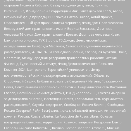
островов Тисима и Хабомаи, Съезд народных депутатов, Гринпис
Интернешнл, Фонд борьбы с коррупцией Инк, Завет церквей TCCN, Агора,
Всемирный фонд природы, BDR Novaja Gazeta-Europe, Алтай проект,
Образовательный дом прав человека Чернигов, Фонд Дом Прав Человека,
Белорусский дом прав человека имени Бориса Звозскова, Дом прав
человека Тбилиси, Дом прав человека Ереван, Дом прав человека Крым,
Центр дикого лосося, TVR Studios, ТВ Дождь, Центр европейских
исследований им Вилфрида Мартенса, Сетевое объединение журналистов
расследователей, АЛЛАТРА, За свободную Россию, Свободная Бурятия, Uralic,
UnKremlin, Международная федерация транспортных рабочих, ИстЧам
Финланд, Гудзоновский институт, Фонд Демократического Развития,
Комитет-2024, Центрально-Европейский университет, Центр
восточноевропейских и международных исследований, Общество
Сторожевой башни, Библии и трактатов Свидетелей Иеговы, Гражданский
Совет, Центр анализа европейской политики, Академическая сеть Восточная
Европа, Российский комитет действия, РЭНД корпорейшн, Русская Америка
за демократию в России, Настоящая Россия, Глобальная сеть журналистов-
расследователей, Служба поддержки, Свободная Россия Берлин, Свободная
Россия Северный Рейн-Вестфалия, Фонд глобальной помощи, Антивоенный
комитет России, Russie-Libertes, La Asocicion de Rusos Libres, Союз за
возвращение Северных территорий, Крымскотатарский Ресурсный Центр,
Глобальный союз IndustriALL, Russian Election Monitor, Article 19, Мнение