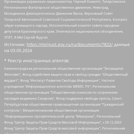
Организации украинских националистов, Черный Комитет, Татарстанское
Региональное Всетатарское общественное движение, Невоград,
Молодежное Демократическое Движение Весна, Верховный Совет
Татарской Автономной Советской Социалистической Республики, Конгресс
ойрат-калмыцкого народа, Исполнительный комитет совета народных
депутатов Красноярского края, Этническое национальное объединение,
ЛГБТ, Я.МЫ Сергей Фургал
Источник:
https://minjust.gov.ru/ru/documents/7822/
данные
на
03.05.2024
* Реестр иностранных агентов:
Калининградская региональная общественная организация "Экозащита!-Женсовет", Фонд содействия защите прав и свобод граждан "Общественный вердикт", Фонд "Институт Развития Свободы Информации", Частное учреждение "Информационное агентство МЕМО. РУ", Региональная общественная организация "Общественная комиссия по сохранению наследия академика Сахарова", Фонд поддержки свободы прессы, Санкт-Петербургская общественная правозащитная организация "Гражданский контроль", Межрегиональная общественная организация "Информационно-просветительский центр "Мемориал", Региональный Фонд "Центр Защиты Прав Средств Массовой Информации", с 05.12.2023 Фонд "Центр Защиты Прав Средств массовой информации", Региональная общественная благотворительная организация помощи беженцам и мигрантам "Гражданское содействие", Негосударственное образовательное учреждение дополнительного профессионального образования (повышение квалификации) специалистов "АКАДЕМИЯ ПО ПРАВАМ ЧЕЛОВЕКА", Свердловская региональная общественная организация "Сутяжник", Автономная некоммерческая организация "Центр независимых социологических исследований", Союз общественных объединений "Российский исследовательский центр по правам человека", Региональное общественное учреждение научно-информационный центр "МЕМОРИАЛ", Некоммерческая организация "Фонд защиты гласности", Автономная некоммерческая организация "Институт прав человека", Городская общественная организация "Екатеринбургское общество "МЕМОРИАЛ", Городская общественная организация "Рязанское историко-просветительское и правозащитное общество "Мемориал" (Рязанский Мемориал), Челябинский региональный орган общественной самодеятельности – женское общественное объединение "Женщины Евразии", Челябинский региональный орган общественной самодеятельности "Уральская правозащитная группа", Фонд содействия защите здоровья и социальной справедливости имени Андрея Рылькова, Автономная Некоммерческая Организация "Аналитический Центр Юрия Левады", Автономная некоммерческая организация социальной поддержки населения "Проект Апрель", Региональная общественная организация помощи женщинам и детям, находящимся в кризисной ситуации "Информационно-методический центр "Анна", Фонд содействия развитию массовых коммуникаций и правовому просвещению "Так-так-Так", Фонд содействия устойчивому развитию "Серебряная тайга", Свердловский региональный общественный фонд социальных проектов "Новое время", "Idel.Реалии", Кавказ.Реалии, Крым.Реалии, Телеканал Настоящее Время, Татаро-башкирская служба Радио Свобода (Azatliq Radiosi), Радио Свободная Европа/Радио Свобода (PCE/PC), "Сибирь.Реалии", "Фактограф", Благотворительный фонд помощи осужденным и их семьям, Автономная некоммерческая организация "Институт глобализации и социальных движений", Фонд "В защиту прав заключенных", Частное учреждение "Центр поддержки и содействия развитию средств массовой информации", Пензенский региональный общественный благотворительный фонд "Гражданский союз", "Север.Реалии", Некоммерческая организация Фонд "Правовая инициатива", Общество с ограниченной ответственностью "Радио Свободная Европа/Радио Свобода", Чешское информационное агентство "MEDIUM-ORIENT", Красноярская региональная общественная организация "Мы против СПИДа", Камалягин Денис Николаевич, Маркелов Сергей Евгеньевич, Пономарев Лев Александрович, Савицкая Людмила Алексеевна, Автономная некоммерческая организация "Центр по работе с проблемой насилия "НАСИЛИЮ.НЕТ", Межрегиональный профессиональный союз работников здравоохранения "Альянс врачей", Юридическое лицо, зарегистрированное в Латвийской Республике, SIA "Medusa Project" (регистрационный номер 40103797863, дата регистрации 10.06.2014), Некоммерческая организация "Фонд по борьбе с коррупцией", Автономная некоммерческая организация "Институт права и публичной политики", Баданин Роман Сергеевич, Гликин Максим Александрович, Железнова Мария Михайловна, Лукьянова Юлия Сергеевна, Маетная Елизавета Витальевна, Маняхин Петр Борисович, Чуракова Ольга Владимировна, Ярош Юлия Петровна, Юридическое лицо "The Insider SIA", зарегистрированное в Риге, Латвийская Республика (дата регистрации 26.06.2015), являющееся администратором доменного имени интернет-издания "The Insider SIA", https://theins.ru, Постернак Алексей Евгеньевич, Рубин Михаил Аркадьевич, Анин Роман Александрович, Юридическое лицо Istories fonds, зарегистрированное в Латвийской Республике (регистрационный номер 50008295751, дата регистрации 24.02.2020), Великовский Дмитрий Александрович, Долинина Ирина Николаевна, Мароховская Алеся Алексеевна, Шлейнов Роман Юрьевич, Шмагун Олеся Валентиновна, Общество с ограниченной ответственностью "Альтаир 2021", Общество с ограниченной ответственностью "Вега 2021", Общество с ограниченной ответственностью "Главный редактор 2021", Общество с ограниченной ответственностью "Ромашки монолит", Важенков Артем Валерьевич, Ивановская областная общественная организация "Центр гендерных исследований", Гурман Юрий Альбертович, Медиапроект "ОВД-Инфо", Егоров Владимир Владимирович, Жилинский Владимир Александрович, Общество с ограниченной ответственностью "ЗП", Иванова София Юрьевна, Карезина Инна Павловна, Кильтау Екатерина Викторовна, Петров Алексей Викторович, Пискунов Сергей Евгеньевич, Смирнов Сергей Сергеевич, Тихонов Михаил Сергеевич, Общество с ограниченной ответственностью "ЖУРНАЛИСТ-ИНОСТРАННЫЙ АГЕНТ", Арапова Галина Юрьевна, Вольтская Татьяна Анатольевна, Американская компания "Mason G.E.S. Anonymous Foundation" (США), являющаяся владельцем интернет-издания https://mnews.world/, Компания "Stichting Bellingcat", зарегистрированная в Нидерландах (дата регистрации 11.07.2018), Захаров Андрей Вячеславович, Клепиковская Екатерина Дмитриевна, Общество с ограниченной ответственностью "МЕМО", Перл Роман Александрович, Симонов Евгений Алексеевич, Соловьева Елена Анатольевна, Сотников Даниил Владимирович, Сурначева Елизавета Дмитриевна, Автономная некоммерческая организация по защите прав человека и информированию населения "Якутия – Наше Мнение", Общество с ограниченной ответственностью "Москоу диджитал медиа", с 26.01.2023 Общество с ограниченной ответственностью "Чайка Белые сады", Ветошкина Валерия Валерьевна, Заговора Максим Александрович, Межрегиональное общественное движение "Российская ЛГБТ - сеть", Оленичев Максим Владимирович, Павлов Иван Юрьевич, Скворцова Елена Сергеевна, Общество с ограниченной ответственностью "Как бы инагент", Кочетков Игорь Викторович, Общество с ограниченной ответственностью "Честные выборы", Еланчик Олег Александрович, Общество с ограниченной ответственностью "Нобелевский призыв", Гималова Регина Эмилевна, Григорьев Андрей Валерьевич, Григорьева Алина Александровна, Ассоциация по содействию защите прав призывников, альтернативнослужащих и военнослужащих "Правозащитная группа "Гражданин.Армия.Право", Хисамова Регина Фаритовна, Автономная некоммерческая организация по реализации социально-правовых программ "Лилит", Дальневосточное общественное движение "Маяк", Санкт-Петербургская ЛГБТ-инициативная группа "Выход", Инициативная группа ЛГБТ+ "Реверс", Алексеев Андрей Викторович, Бекбулатова Таисия Львовна, Беляев Иван Михайлович, Владыкина Елена Сергеевна, Гельман Марат Александрович, Никульшина Вероника Юрьевна, Толоконникова Надежда Андреевна, Шендерович Виктор Анатольевич, Общество с ограниченной ответственностью "Данное сообщение", Общество с ограниченной ответственностью Издательский дом "Новая глава", Айнбиндер Александра Александровна, Московский комьюнити-центр для ЛГБТ+инициатив, Благотворительный фонд развития филантропии, Deutsche Welle (Германия, Kurt-Schumacher-Strasse 3, 53113 Bonn), Борзунова Мария Михайловна, Воробьев Виктор Викторович, Голубева Анна Львовна, Константинова Алла Михайловна, Малкова Ирина Владимировна, Мурадов Мурад Абдулгалимович, Осетинская Елизавета Николаевна, Понасенков Евгений Николаевич, Ганапольский Матвей Юрьевич, Киселев Евгений Алексеевич, Борухович Ирина Григорьевна, Дремин Иван Тимофеевич, Дубровский Дмитрий Викторович, Красноярская региональная общественная организация поддержки и развития альтернативных образовательных технологий и межкультурных коммуникаций "ИНТЕРРА", Маяковская Екатерина Алексеевна, Фейгин Марк Захарович, Филимонов Андрей Викторович, Дзугкоева Регина Николаевна, Доброхотов Роман Александрович, Дудь Юрий Александрович, Елкин Сергей Владимирович, Кругликов Кирилл Игоревич, Сабунаева Мария Леонидовна, Семенов Алексей Владимирович, Шаинян Карен Багратович, Шульман Екатерина Михайловна, Асафьев Артур Валерьевич, Вахштайн Виктор Семенович, Венедиктов Алексей Алексеевич, Лушникова Екатерина Евгеньевна, Волков Леонид Михайлович, Невзоров Александр Глебович, Пархоменко Сергей Борисович, Сироткин Ярослав Николаевич, Кара-Мурза Владимир Владимирович, Баранова Наталья Владимировна, Гозман Леонид Яковлевич, Кагарлицкий Борис Юльевич, Климарев Михаил Валерьевич, Милов Владимир Станиславович, Автономная некоммерческая организация Краснодарский центр современного искусства "Типография", Моргенштерн Алишер Тагирович, Соболь Любовь Эдуардовна, Общество с ограниченной ответственностью "ЛИЗА НОРМ", Каспаров Гарри Кимович, Ходорковский Михаил Борисович, Общество с ограниченной ответственностью "Апрельские тезисы", Данилович Ирина Брониславовна, Кашин Олег Владимирович, Петров Николай Владимирович, Пивоваров Алексей Владимирович, Соколов Михаил Владимирович, Цветкова Юлия Владимировна, Чичваркин Евгений Александрович, Комитет против пыток/Команда против пыток, Общество с ограниченной ответственностью "Первый научный", Общество с ограниченной ответственностью "Вертолет и ко", Белоцерковская Вероника Борисовна, Кац Максим Евгеньевич, Лазарева Татьяна Юрьевна, Шаведдинов Руслан Табризович, Яшин Илья Валерьевич, Общество с ограниченной ответственностью "Иноагент ААВ", Алешковский Дмитрий Петрович, Альбац Евгения Марковна, Быков Дмитрий Львович, Галямина Юлия Евгеньевна, Лойко Сергей Леонидович, Мартынов Кирилл Константинович, Медведев Сергей Александрович, Крашенинников Федор Геннадиевич, Гордеева Катерина Вл