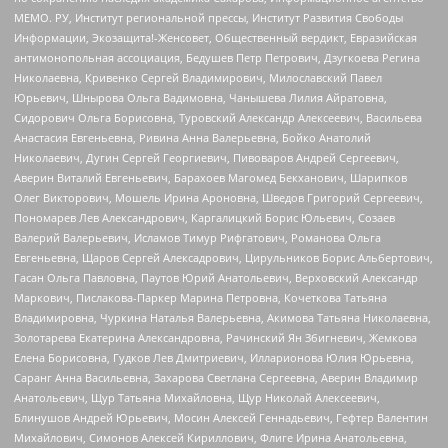
МЕМО. РУ, Институт региональной прессы, Институт Развития Свободы
Информации, Экозащита!-Женсовет, Общественный вердикт, Евразийская
антимонопольная ассоциация, Бедушев Петр Петрович, Дзугкоева Регина
Николаевна, Кривенко Сергей Владимирович, Милославский Павел
Юрьевич, Шнырова Ольга Вадимовна, Чанышева Лилия Айратовна,
Сидорович Ольга Борисовна, Туровский Александр Алексеевич, Васильева
Анастасия Евгеньевна, Ривина Анна Валерьевна, Бойко Анатолий
Николаевич, Дугин Сергей Георгиевич, Пивоваров Андрей Сергеевич,
Аверин Виталий Евгеньевич, Барахоев Магомед Бекханович, Шарипков
Олег Викторович, Мошель Ирина Ароновна, Шведов Григорий Сергеевич,
Пономарев Лев Александрович, Каргалицкий Борис Юльевич, Созаев
Валерий Валерьевич, Исламов Тимур Рифгатович, Романова Ольга
Евгеньевна, Щаров Сергей Алексадрович, Цирульников Борис Альбертович,
Гасан Ольга Павловна, Паутов Юрий Анатольевич, Верховский Александр
Маркович, Пислакова-Паркер Марина Петровна, Кочеткова Татьяна
Владимировна, Чуркина Наталья Валерьевна, Акимова Татьяна Николаевна,
Золотарева Екатерина Александровна, Рачинский Ян Збигневич, Жемкова
Елена Борисовна, Гудков Лев Дмитриевич, Илларионова Юлия Юрьевна,
Саранг Анна Васильевна, Захарова Светлана Сергеевна, Аверин Владимир
Анатольевич, Щур Татьяна Михайловна, Щур Николай Алексеевич,
Блинушов Андрей Юрьевич, Мосин Алексей Геннадьевич, Гефтер Валентин
Михайлович, Симонов Алексей Кириллович, Флиге Ирина Анатольевна,