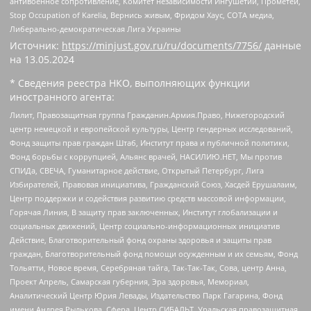
антивоенное сопротивление, Комитет независимости Ингушетии, Прометей,
Stop Occupation of Karelia, Вернись живым, Фридом Хаус, СОТА медиа,
Либерально-демократическая Лига Украины
Источник:
https://minjust.gov.ru/ru/documents/7756/
данные
на
13.05.2024
* Сведения реестра НКО, выполняющих функции
иностранного агента:
Лилит, Правозащитная группа Гражданин.Армия.Право, Нижегородский
центр немецкой и европейской культуры, Центр гендерных исследований,
Фонд защиты прав граждан Штаб, Институт права и публичной политики,
Фонд борьбы с коррупцией, Альянс врачей, НАСИЛИЮ.НЕТ, Мы против
СПИДа, СВЕЧА, Гуманитарное действие, Открытый Петербург, Лига
Избирателей, Правовая инициатива, Гражданский Союз, Хасдей Ерушалаим,
Центр поддержки и содействия развитию средств массовой информации,
Горячая Линия, В защиту прав заключенных, Институт глобализации и
социальных движений, Центр социально-информационных инициатив
Действие, Благотворительный фонд охраны здоровья и защиты прав
граждан, Благотворительный фонд помощи осужденным и их семьям, Фонд
Тольятти, Новое время, Серебряная тайга, Так-Так-Так, Сова, центр Анна,
Проект Апрель, Самарская губерния, Эра здоровья, Мемориал,
Аналитический Центр Юрия Левады, Издательство Парк Гагарина, Фонд
имени Андрея Рылькова, Сфера, Центр СИБАЛЬТ, Уральская правозащитная