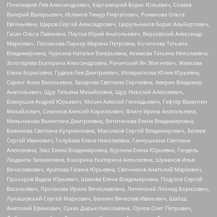
Пономарев Лев Александрович, Каргалицкий Борис Юльевич, Созаев
Валерий Валерьевич, Исламов Тимур Рифгатович, Романова Ольга
Евгеньевна, Щаров Сергей Алексадрович, Цирульников Борис Альбертович,
Гасан Ольга Павловна, Паутов Юрий Анатольевич, Верховский Александр
Маркович, Пислакова-Паркер Марина Петровна, Кочеткова Татьяна
Владимировна, Чуркина Наталья Валерьевна, Акимова Татьяна Николаевна,
Золотарева Екатерина Александровна, Рачинский Ян Збигневич, Жемкова
Елена Борисовна, Гудков Лев Дмитриевич, Илларионова Юлия Юрьевна,
Саранг Анна Васильевна, Захарова Светлана Сергеевна, Аверин Владимир
Анатольевич, Щур Татьяна Михайловна, Щур Николай Алексеевич,
Блинушов Андрей Юрьевич, Мосин Алексей Геннадьевич, Гефтер Валентин
Михайлович, Симонов Алексей Кириллович, Флиге Ирина Анатольевна,
Мельникова Валентина Дмитриевна, Вититинова Елена Владимировна,
Баженова Светлана Куприяновна, Максимов Сергей Владимирович, Беляев
Сергей Иванович, Голубева Елена Николаевна, Ганнушкина Светлана
Алексеевна, Закс Елена Владимировна, Буртина Елена Юрьевна, Гендель
Людмила Залмановна, Кокорина Екатерина Алексеевна, Шуманов Илья
Вячеславович, Арапова Галина Юрьевна, Свечников Анатолий Мариевич,
Прохоров Вадим Юрьевич, Шахова Елена Владимировна, Подузов Сергей
Васильевич, Протасова Ирина Вячеславовна, Литинский Леонид Борисович,
Лукашевский Сергей Маркович, Бахмин Вячеслав Иванович, Шабад
Анатолий Ефимович, Сухих Дарья Николаевна, Орлов Олег Петрович,