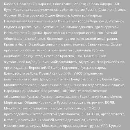
Кабарды, Балкарии и Карачая, Союз славян, Ат-Такфир Валь-Хиджра, Пит
Буль, Национал-социалистическая рабочая партия России, Славянский союз,
Формат-18, Благородный Орден Дьявола, Армия воли народа,
Национальная Социалистическая Инициатива города Череповца, Духовно-
Родовая Держава Русь, Русское национальное единство, Древнерусской
Инглистической церкви Православных Староверов-Инглингов, Русский
общенациональный союз, Движение против нелегальной иммиграции,
Кровь и Честь, О свободе совести и о религиозных объединениях, Омская
организация общественного политического движения Русское
национальное единство, Северное Братство, Клуб Болельщиков
Футбольного Клуба Динамо, Файзрахманисты, Мусульманская религиозная
организация п. Боровский, Община Коренного Русского народа
Щелковского района, Правый сектор, УНА - УНСО, Украинская
повстанческая армия, Тризуб им. Степана Бандеры, Братство, Белый Крест,
Misanthropic division, Религиозное объединение последователей инглиизма,
Народная Социальная Инициатива, TulaSkins, Этнополитическое
объединение Русские, Русское национальное объединение Атака, Мечеть
Мирмамеда, Община Коренного Русского народа г. Астрахани, ВОЛЯ,
Меджлис крымскотатарского народа, Рубеж Севера, ТОЙС, О
противодействии экстремистской деятельности, РЕВТАТПОД, Артподготовка,
Штольц, В честь иконы Божией Матери Державная, Сектор 16,
Независимость, Фирма, Молодежная правозащитная группа МПГ, Курсом