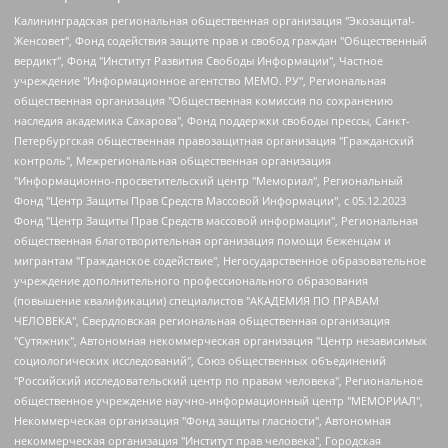
Калининградская региональная общественная организация "Экозащита!-Женсовет", Фонд содействия защите прав и свобод граждан "Общественный вердикт", Фонд "Институт Развития Свободы Информации", Частное учреждение "Информационное агентство МЕМО. РУ", Региональная общественная организация "Общественная комиссия по сохранению наследия академика Сахарова", Фонд поддержки свободы прессы, Санкт-Петербургская общественная правозащитная организация "Гражданский контроль", Межрегиональная общественная организация "Информационно-просветительский центр "Мемориал", Региональный Фонд "Центр Защиты Прав Средств Массовой Информации", с 05.12.2023 Фонд "Центр Защиты Прав Средств массовой информации", Региональная общественная благотворительная организация помощи беженцам и мигрантам "Гражданское содействие", Негосударственное образовательное учреждение дополнительного профессионального образования (повышение квалификации) специалистов "АКАДЕМИЯ ПО ПРАВАМ ЧЕЛОВЕКА", Свердловская региональная общественная организация "Сутяжник", Автономная некоммерческая организация "Центр независимых социологических исследований", Союз общественных объединений "Российский исследовательский центр по правам человека", Региональное общественное учреждение научно-информационный центр "МЕМОРИАЛ", Некоммерческая организация "Фонд защиты гласности", Автономная некоммерческая организация "Институт прав человека", Городская общественная организация "Екатеринбургское общество "МЕМОРИАЛ", Городская общественная организация "Рязанское историко-просветительское и правозащитное общество "Мемориал" (Рязанский Мемориал), Челябинский региональный орган общественной самодеятельности – женское общественное объединение "Женщины Евразии", Челябинский региональный орган общественной самодеятельности "Уральская правозащитная группа", Фонд содействия защите здоровья и социальной справедливости имени Андрея Рылькова, Автономная Некоммерческая Организация "Аналитический Центр Юрия Левады", Автономная некоммерческая организация социальной поддержки населения "Проект Апрель", Региональная общественная организация помощи женщинам и детям, находящимся в кризисной ситуации "Информационно-методический центр "Анна", Фонд содействия развитию массовых коммуникаций и правовому просвещению "Так-так-Так", Фонд содействия устойчивому развитию "Серебряная тайга", Свердловский региональный общественный фонд социальных проектов "Новое время", "Idel.Реалии", Кавказ.Реалии, Крым.Реалии, Телеканал Настоящее Время, Татаро-башкирская служба Радио Свобода (Azatliq Radiosi), Радио Свободная Европа/Радио Свобода (PCE/PC), "Сибирь.Реалии", "Фактограф", Благотворительный фонд помощи осужденным и их семьям, Автономная некоммерческая организация "Институт глобализации и социальных движений", Фонд "В защиту прав заключенных", Частное учреждение "Центр поддержки и содействия развитию средств массовой информации", Пензенский региональный общественный благотворительный фонд "Гражданский союз", "Север.Реалии", Некоммерческая организация Фонд "Правовая инициатива", Общество с ограниченной ответственностью "Радио Свободная Европа/Радио Свобода", Чешское информационное агентство "MEDIUM-ORIENT", Красноярская региональная общественная организация "Мы против СПИДа", Камалягин Денис Николаевич, Маркелов Сергей Евгеньевич, Пономарев Лев Александрович, Савицкая Людмила Алексеевна, Автономная некоммерческая организация "Центр по работе с проблемой насилия "НАСИЛИЮ.НЕТ", Межрегиональный профессиональный союз работников здравоохранения "Альянс врачей", Юридическое лицо, зарегистрированное в Латвийской Республике, SIA "Medusa Project" (регистрационный номер 40103797863, дата регистрации 10.06.2014), Некоммерческая организация "Фонд по борьбе с коррупцией", Автономная некоммерческая организация "Институт права и публичной политики", Баданин Роман Сергеевич, Гликин Максим Александрович, Железнова Мария Михайловна, Лукьянова Юлия Сергеевна, Маетная Елизавета Витальевна, Маняхин Петр Борисович, Чуракова Ольга Владимировна, Ярош Юлия Петровна, Юридическое лицо "The Insider SIA", зарегистрированное в Риге, Латвийская Республика (дата регистрации 26.06.2015), являющееся администратором доменного имени интернет-издания "The Insider SIA", https://theins.ru, Постернак Алексей Евгеньевич, Рубин Михаил Аркадьевич, Анин Роман Александрович, Юридическое лицо Istories fonds, зарегистрированное в Латвийской Республике (регистрационный номер 50008295751, дата регистрации 24.02.2020), Великовский Дмитрий Александрович, Долинина Ирина Николаевна, Мароховская Алеся Алексеевна, Шлейнов Роман Юрьевич, Шмагун Олеся Валентиновна, Общество с ограниченной ответственностью "Альтаир 2021", Общество с ограниченной ответственностью "Вега 2021", Общество с ограниченной ответственностью "Главный редактор 2021", Общество с ограниченной ответственностью "Ромашки монолит", Важенков Артем Валерьевич, Ивановская областная общественная организация "Центр гендерных исследований", Гурман Юрий Альбертович, Медиапроект "ОВД-Инфо", Егоров Владимир Владимирович, Жилинский Владимир Александрович, Общество с ограниченной ответственностью "ЗП", Иванова София Юрьевна, Карезина Инна Павловна, Кильтау Екатерина Викторовна, Петров Алексей Викторович, Пискунов Сергей Евгеньевич, Смирнов Сергей Сергеевич, Тихонов Михаил Сергеевич, Общество с ограниченной ответственностью "ЖУРНАЛИСТ-ИНОСТРАННЫЙ АГЕНТ", Арапова Галина Юрьевна, Вольтская Татьяна Анатольевна, Американская компания "Mason G.E.S. Anonymous Foundation" (США), являющаяся владельцем интернет-издания https://mnews.world/, Компания "Stichting Bellingcat", зарегистрированная в Нидерландах (дата регистрации 11.07.2018), Захаров Андрей Вячеславович, Клепиковская Екатерина Дмитриевна, Общество с ограниченной ответственностью "МЕМО", Перл Роман Александрович, Симонов Евгений Алексеевич, Соловьева Елена Анатольевна, Сотников Даниил Владимирович, Сурначева Елизавета Дмитриевна, Автономная некоммерческая организация по защите прав человека и информированию населения "Якутия – Наше Мнение", Общество с ограниченной ответственностью "Москоу диджитал медиа", с 26.01.2023 Общество с ограниченной ответственностью "Чайка Белые сады", Ветошкина Валерия Валерьевна, Заговора Максим Александрович, Межрегиональное общественное движение "Российская ЛГБТ - сеть", Оленичев Максим Владимирович, Павлов Иван Юрьевич, Скворцова Елена Сергеевна, Общество с ограниченной ответственностью "Как бы инагент", Кочетков Игорь Викторович, Общество с ограниченной ответственностью "Честные выборы", Еланчик Олег Александрович, Общество с ограниченной ответственностью "Нобелевский призыв", Гималова Регина Эмилевна, Григорьев Андрей Валерьевич, Григорьева Алина Александровна, Ассоциация по содействию защите прав призывников, альтернативнослужащих и военнослужащих "Правозащитная группа "Гражданин.Армия.Право", Хисамова Регина Фаритовна, Автономная некоммерческая организация по реализации социально-правовых программ "Лилит", Дальневосточное общественное движение "Маяк", Санкт-Петербургская ЛГБТ-инициативная группа "Выход", Инициативная группа ЛГБТ+ "Реверс", Алексеев Андрей Викторович, Бекбулатова Таисия Львовна, Беляев Иван Михайлович, Владыкина Елена Сергеевна, Гельман Марат Александрович, Никульшина Вероника Юрьевна, Толоконникова Надежда Андреевна, Шендерович Виктор Анатольевич, Общество с ограниченной ответственностью "Данное сообщение", Общество с ограниченной ответственностью Издательский дом "Новая глава", Айнбиндер Александра Александровна, Московский комьюнити-центр для ЛГБТ+инициатив, Благотворительный фонд развития филантропии, Deutsche Welle (Германия, Kurt-Schumacher-Strasse 3, 53113 Bonn), Борзунова Мария Михайловна, Воробьев Виктор Викторович, Голубева Анна Львовна, Константинова Алла Михайловна, Малкова Ирина Владимировна, Мурадов Мурад Абдулгалимович, Осетинская Елизавета Николаевна, Понасенков Евгений Николаевич, Ганапольский Матвей Юрьевич, Киселев Евгений Алексеевич, Борухович Ирина Григорьевна, Дремин Иван Тимофеевич, Дубровский Дмитрий Викторович, Красноярская региональная общественная организация поддержки и развития альтернативных образовательных технологий и межкультурных коммуникаций "ИНТЕРРА", Маяковская Екатерина Алексеевна, Фейгин Марк Захарович, Филимонов Андрей Викторович, Дзугкоева Регина Николаевна, Доброхотов Роман Александрович, Дудь Юрий Александрович, Елкин Сергей Владимирович, Кругликов Кирилл Игоревич, Сабунаева Мария Леонидовна, Семенов Алексей Владимирович, Шаинян Карен Багратович, Шульман Екатерина Михайловна, Асафьев Артур Валерьевич, Вахштайн Виктор Семенович, Венедиктов Алексей Алексеевич, Лушникова Екатерина Евгеньевна, Волков Леонид Михайлович, Невзоров Александр Глебович, Пархоменко Сергей Борисович, Сироткин Ярослав Николаевич, Кара-Мурза Владимир Владимирович, Баранова Наталья Владимировна, Гозман Леонид Яковлевич, Кагарлицкий Борис Юльевич, Климарев Михаил Валерьевич, Милов Владимир Станиславович, Автономная некоммерческая организация Краснодарский центр современного искусства "Типография", Моргенштерн Алишер Тагирович, Соболь Любовь Эдуардовна, Общество с ограниченной ответственностью "ЛИЗА НОРМ", Каспаров Гарри Кимович, Ходорковский Михаил Борисович, Общество с ограниченной ответственностью "Апрельские тезисы", Данилович Ирина Брониславовна, Кашин Олег Владимирович, Петров Николай Владимирович, Пивоваров Алексей Владимирович, Соколов Михаил Владимирович, Цветкова Юлия Владимировна, Чичваркин Евгений Александрович, Комитет против пыток/Команда против пыток, Общество с ограниченной ответственностью "Первый научный", Общество с ограниченной ответственностью "Вертолет и ко", Белоцерковская Вероника Борисовна, Кац Максим Евгеньевич, Лазарева Татьяна Юрьевна, Шаведдинов Руслан Табризович, Яшин Илья Валерьевич, Общество с ограниченной ответственностью "Иноагент ААВ", Алешковский Дмитрий Петрович, Альбац Евгения Марковна, Быков Дмитрий Львович, Галямина Юлия Евгеньевна, Лойко Сергей Леонидович, Мартынов Кирилл Константинович, Медведев Сергей Александрович, Крашенинников Федор Геннадиевич, Гордеева Катерина Вл