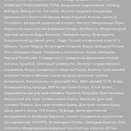
КРИМСЬКА ПРАВОЗАХИСНА ГРУПА, Фонд имени Генриха Бёлля, Stichting
Bellingcat, Bellingcat Ltd, The Insider, Институт правовой инициативы
Центральной и Восточной Европы, Фонд Открытой Эстонии, Calvert 22
Foundation, Канадский украинский конгресс, Институт Макдональда-Лорье,
Украинская национальная федерация Канады, Декабристы, Международный
научный центр им Вудро Вильсона, Свободная пресса, Возрождение,
Всеукраинский духовный центр , Риддл, Русский антивоенный комитет в
Швеции, Проект Медуза, Фонд Андрея Сахарова, Форум свободной России,
Лига Свободных Наций, Transparеncy International, Форум Свободных
Народов ПостРоссии, Солидарность с гражданским движением в России –
Solidarus, КрымSOS, Свободный университет, Институт государственного
управления, Форум гражданского общества Россия, Беллона, Союз жителей
островов Тисима и Хабомаи, Съезд народных депутатов, Гринпис
Интернешнл, Фонд борьбы с коррупцией Инк, Завет церквей TCCN, Агора,
Всемирный фонд природы, BDR Novaja Gazeta-Europe, Алтай проект,
Образовательный дом прав человека Чернигов, Фонд Дом Прав Человека,
Белорусский дом прав человека имени Бориса Звозскова, Дом прав
человека Тбилиси, Дом прав человека Ереван, Дом прав человека Крым,
Центр дикого лосося, TVR Studios, ТВ Дождь, Центр европейских
исследований им Вилфрида Мартенса, Сетевое объединение журналистов
расследователей, АЛЛАТРА, За свободную Россию, Свободная Бурятия, Uralic,
UnKremlin, Международная федерация транспортных рабочих, ИстЧам