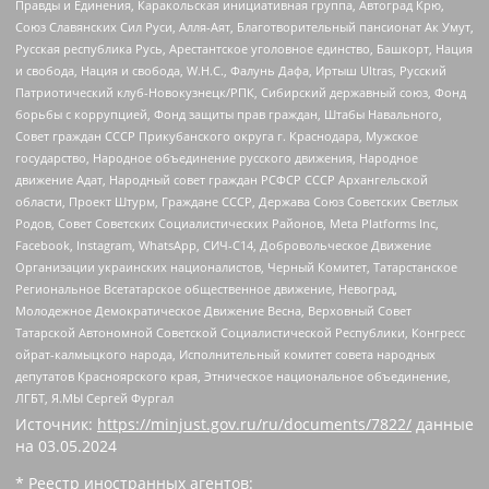
Правды и Единения, Каракольская инициативная группа, Автоград Крю,
Союз Славянских Сил Руси, Алля-Аят, Благотворительный пансионат Ак Умут,
Русская республика Русь, Арестантское уголовное единство, Башкорт, Нация
и свобода, Нация и свобода, W.H.С., Фалунь Дафа, Иртыш Ultras, Русский
Патриотический клуб-Новокузнецк/РПК, Сибирский державный союз, Фонд
борьбы с коррупцией, Фонд защиты прав граждан, Штабы Навального,
Совет граждан СССР Прикубанского округа г. Краснодара, Мужское
государство, Народное объединение русского движения, Народное
движение Адат, Народный совет граждан РСФСР СССР Архангельской
области, Проект Штурм, Граждане СССР, Держава Союз Советских Светлых
Родов, Совет Советских Социалистических Районов, Meta Platforms Inc,
Facebook, Instagram, WhatsApp, СИЧ-С14, Добровольческое Движение
Организации украинских националистов, Черный Комитет, Татарстанское
Региональное Всетатарское общественное движение, Невоград,
Молодежное Демократическое Движение Весна, Верховный Совет
Татарской Автономной Советской Социалистической Республики, Конгресс
ойрат-калмыцкого народа, Исполнительный комитет совета народных
депутатов Красноярского края, Этническое национальное объединение,
ЛГБТ, Я.МЫ Сергей Фургал
Источник:
https://minjust.gov.ru/ru/documents/7822/
данные
на
03.05.2024
* Реестр иностранных агентов: