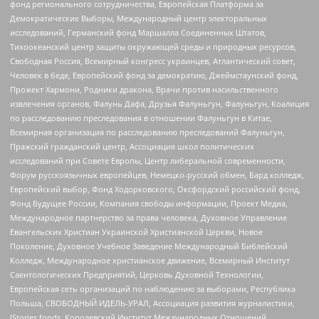
фонд регионального сотрудничества, Европейская Платформа за
Демократические Выборы, Международный центр электоральных
исследований, Германский фонд Маршалла Соединенных Штатов,
Тихоокеанский центр защиты окружающей среды и природных ресурсов,
Свободная Россия, Всемирный конгресс украинцев, Атлантический совет,
Человек в беде, Европейский фонд за демократию, Джеймстаунский фонд,
Прожект Хармони, Родники дракона, Врачи против насильственного
извлечения органов, Фалунь Дафа, Друзья Фалуньгун, Фалуньгун, Коалиция
по расследованию преследования в отношении Фалуньгун в Китае,
Всемирная организация по расследованию преследований Фалуньгун,
Пражский гражданский центр, Ассоциация школ политических
исследований при Совете Европы, Центр либеральной современности,
Форум русскоязычных европейцев, Немецко-русский обмен, Бард колледж,
Европейский выбор, Фонд Ходорковского, Оксфордский российский фонд,
Фонд Будущее России, Компания свободы информации, Проект Медиа,
Международное партнерство за права человека, Духовное Управление
Евангельских Христиан Украинской Христианской Церкви, Новое
Поколение, Духовное Учебное Заведение Международный Библейский
Колледж, Международное христианское движение, Всемирный Институт
Саентологических Предприятий, Церковь Духовной Технологии,
Европейская сеть организаций по наблюдению за выборами, Республика
Польша, СВОБОДНЫЙ ИДЕЛЬ-УРАЛ, Ассоциация развития журналистики,
IStories fonds, Королевский Институт Международных Отношений,