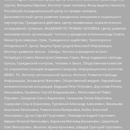
группа, Женщины Евразии, Институт прав человека, Фонд защиты гласности,
Российский исследовательский центр по правам человека,
Дальневосточный центр развития гражданских инициатив и социального
партнерства, Гражданское действие, Центр независимых социологических
исследований, Сутяжник, АКАДЕМИЯ ПО ПРАВАМ ЧЕЛОВЕКА, Центр развития
некоммерческих организаций, Частное учреждение в Калининграде Совета
Министров северных стран, Гражданское содействие, Трансперенси
Интернешнл-Р, Центр Защиты Прав Средств Массовой Информации,
Институт развития прессы - Сибирь, Частное учреждение в Санкт-
Петербурге Совета Министров Северных Стран, Фонд поддержки свободы
прессы, Гражданский контроль, Человек и Закон, Общественная комиссия
по сохранению наследия академика Сахарова, Информационное агентство
МЕМО. РУ, Институт региональной прессы, Институт Развития Свободы
Информации, Экозащита!-Женсовет, Общественный вердикт, Евразийская
антимонопольная ассоциация, Бедушев Петр Петрович, Дзугкоева Регина
Николаевна, Кривенко Сергей Владимирович, Милославский Павел
Юрьевич, Шнырова Ольга Вадимовна, Чанышева Лилия Айратовна,
Сидорович Ольга Борисовна, Туровский Александр Алексеевич, Васильева
Анастасия Евгеньевна, Ривина Анна Валерьевна, Бойко Анатолий
Николаевич, Дугин Сергей Георгиевич, Пивоваров Андрей Сергеевич,
Аверин Виталий Евгеньевич, Барахоев Магомед Бекханович, Шарипков
Олег Викторович, Мошель Ирина Ароновна, Шведов Григорий Сергеевич,