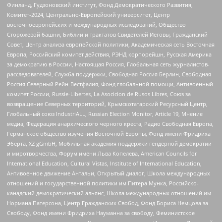
Финланд, Гудзоновский институт, Фонд Демократического Развития,
Комитет-2024, Центрально-Европейский университет, Центр
восточноевропейских и международных исследований, Общество
Сторожевой башни, Библии и трактатов Свидетелей Иеговы, Гражданский
Совет, Центр анализа европейской политики, Академическая сеть Восточная
Европа, Российский комитет действия, РЭНД корпорейшн, Русская Америка
за демократию в России, Настоящая Россия, Глобальная сеть журналистов-
расследователей, Служба поддержки, Свободная Россия Берлин, Свободная
Россия Северный Рейн-Вестфалия, Фонд глобальной помощи, Антивоенный
комитет России, Russie-Libertes, La Asocicion de Rusos Libres, Союз за
возвращение Северных территорий, Крымскотатарский Ресурсный Центр,
Глобальный союз IndustriALL, Russian Election Monitor, Article 19, Мнение
медиа, Федерация анархического черного креста, Радио Свободная Европа,
Германское общество изучения Восточной Европы, Фонд имени Фридриха
Эберта, XZ gGmbH, Мобильная академия поддержки гендерной демократии
и миротворчества, Форум имени Льва Копелева, American Councils for
International Education, Cultural Vistas, Institute of International Education,
Антивоенное движение Антальи, Открытый диалог, Школа международных
отношений и государственной политики им Питера Мунка, Российско-
канадский демократический альянс, Школа международных отношений им
Нормана Патерсона, Центр Гражданских Свобод, Фонд Бориса Немцова за
Свободу, Фонд имени Фридриха Науманна за свободу, Феминистское