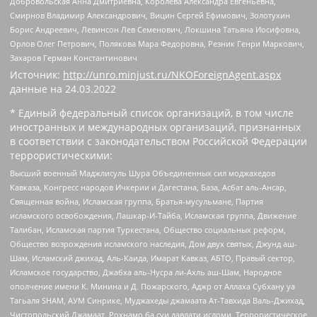
Добровольская Анна Дмитриевна, Королева Александра Евгеньевна,
Смирнов Владимир Александрович, Вицин Сергей Ефимович, Золотухин
Борис Андреевич, Левинсон Лев Семенович, Локшина Татьяна Иосифовна,
Орлов Олег Петрович, Полякова Мара Федоровна, Резник Генри Маркович,
Захаров Герман Константинович
Источник:
http://unro.minjust.ru/NKOForeignAgent.aspx
данные на
24.03.2022
* Единый федеральный список организаций, в том числе
иностранных и международных организаций, признанных
в соответствии с законодательством Российской Федерации
террористическими:
Высший военный Маджлисуль Шура Объединенных сил моджахедов
Кавказа, Конгресс народов Ичкерии и Дагестана, База, Асбат аль-Ансар,
Священная война, Исламская группа, Братья-мусульмане, Партия
исламского освобождения, Лашкар-И-Тайба, Исламская группа, Движение
Талибан, Исламская партия Туркестана, Общество социальных реформ,
Общество возрождения исламского наследия, Дом двух святых, Джунд аш-
Шам, Исламский джихад, Аль-Каида, Имарат Кавказ, АБТО, Правый сектор,
Исламское государство, Джабха аль-Нусра ли-Ахль аш-Шам, Народное
ополчение имени К. Минина и Д. Пожарского, Аджр от Аллаха Субхану уа
Тагьаля SHAM, АУМ Синрике, Муджахеды джамаата Ат-Тавхида Валь-Джихад,
Чистопольский Джамаат, Рохнамо ба суи давлати исломи, Террористическое