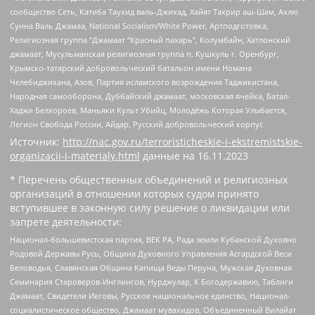
сообщество Сеть, Катиба Таухид валь-Джихад, Хайят Тахрир аш-Шам, Ахлю
Сунна Валь Джамаа, National Socialism/White Power, Артподготовка,
Религиозная группа “Джамаат “Красный пахарь”, Колумбайн, Хатлонский
джамаат, Мусульманская религиозная группа п. Кушкуль г. Оренбург,
Крымско-татарский добровольческий батальон имени Номана
Челебиджихана, Азов, Партия исламского возрождения Таджикистана,
Народная самооборона, Дуббайский джамаат, московская ячейка, Батал-
Хаджи Белхороев, Маньяки Культ Убийц, Молодёжь Которая Улыбается,
Легион Свобода России, Айдар, Русский добровольческий корпус
Источник:
http://nac.gov.ru/terroristicheskie-i-ekstremistskie-
organizacii-i-materialy.html
данные на
16.11.2023
* Перечень общественных объединений и религиозных
организаций в отношении которых судом принято
вступившее в законную силу решение о ликвидации или
запрете деятельности:
Национал-большевистская партия, ВЕК РА, Рада земли Кубанской Духовно
Родовой Державы Русь, Община Духовного Управления Асгардской Веси
Беловодья, Славянская Община Капища Веды Перуна, Мужская Духовная
Семинария Староверов-Инглингов, Нурджулар, К Богодержавию, Таблиги
Джамаат, Свидетели Иеговы, Русское национальное единство, Национал-
социалистическое общество, Джамаат мувахидов, Объединенный Вилайат