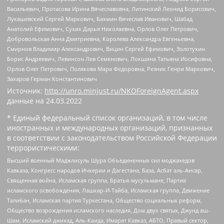
Васильевич, Протасова Ирина Вячеславовна, Литинский Леонид Борисович,
Лукашевский Сергей Маркович, Бахмин Вячеслав Иванович, Шабад
Анатолий Ефимович, Сухих Дарья Николаевна, Орлов Олег Петрович,
Добровольская Анна Дмитриевна, Королева Александра Евгеньевна,
Смирнов Владимир Александрович, Вицин Сергей Ефимович, Золотухин
Борис Андреевич, Левинсон Лев Семенович, Локшина Татьяна Иосифовна,
Орлов Олег Петрович, Полякова Мара Федоровна, Резник Генри Маркович,
Захаров Герман Константинович
Источник:
http://unro.minjust.ru/NKOForeignAgent.aspx
данные на
24.03.2022
* Единый федеральный список организаций, в том числе
иностранных и международных организаций, признанных
в соответствии с законодательством Российской Федерации
террористическими:
Высший военный Маджлисуль Шура Объединенных сил моджахедов
Кавказа, Конгресс народов Ичкерии и Дагестана, База, Асбат аль-Ансар,
Священная война, Исламская группа, Братья-мусульмане, Партия
исламского освобождения, Лашкар-И-Тайба, Исламская группа, Движение
Талибан, Исламская партия Туркестана, Общество социальных реформ,
Общество возрождения исламского наследия, Дом двух святых, Джунд аш-
Шам, Исламский джихад, Аль-Каида, Имарат Кавказ, АБТО, Правый сектор,