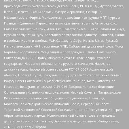
Меджлис крымскотатарского народа, Рубеж Севера, ТОЙС, О
противодействии экстремистской деятельности, РЕВТАТПОД, Артподготовка,
Штольц, В честь иконы Божией Матери Державная, Сектор 16,
Независимость, Фирма, Молодежная правозащитная группа МПГ, Курсом
Правды и Единения, Каракольская инициативная группа, Автоград Крю,
Союз Славянских Сил Руси, Алля-Аят, Благотворительный пансионат Ак Умут,
Русская республика Русь, Арестантское уголовное единство, Башкорт, Нация
и свобода, Нация и свобода, W.H.С., Фалунь Дафа, Иртыш Ultras, Русский
Патриотический клуб-Новокузнецк/РПК, Сибирский державный союз, Фонд
борьбы с коррупцией, Фонд защиты прав граждан, Штабы Навального,
Совет граждан СССР Прикубанского округа г. Краснодара, Мужское
государство, Народное объединение русского движения, Народное
движение Адат, Народный совет граждан РСФСР СССР Архангельской
области, Проект Штурм, Граждане СССР, Держава Союз Советских Светлых
Родов, Совет Советских Социалистических Районов, Meta Platforms Inc,
Facebook, Instagram, WhatsApp, СИЧ-С14, Добровольческое Движение
Организации украинских националистов, Черный Комитет, Татарстанское
Региональное Всетатарское общественное движение, Невоград,
Молодежное Демократическое Движение Весна, Верховный Совет
Татарской Автономной Советской Социалистической Республики, Конгресс
ойрат-калмыцкого народа, Исполнительный комитет совета народных
депутатов Красноярского края, Этническое национальное объединение,
ЛГБТ, Я.МЫ Сергей Фургал