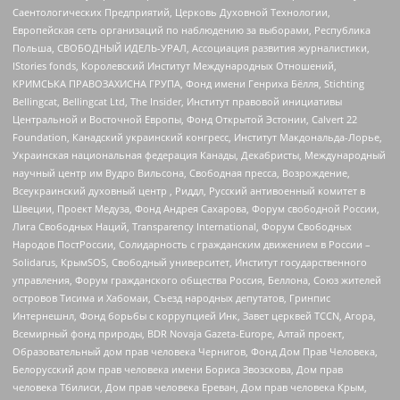
Саентологических Предприятий, Церковь Духовной Технологии,
Европейская сеть организаций по наблюдению за выборами, Республика
Польша, СВОБОДНЫЙ ИДЕЛЬ-УРАЛ, Ассоциация развития журналистики,
IStories fonds, Королевский Институт Международных Отношений,
КРИМСЬКА ПРАВОЗАХИСНА ГРУПА, Фонд имени Генриха Бёлля, Stichting
Bellingcat, Bellingcat Ltd, The Insider, Институт правовой инициативы
Центральной и Восточной Европы, Фонд Открытой Эстонии, Calvert 22
Foundation, Канадский украинский конгресс, Институт Макдональда-Лорье,
Украинская национальная федерация Канады, Декабристы, Международный
научный центр им Вудро Вильсона, Свободная пресса, Возрождение,
Всеукраинский духовный центр , Риддл, Русский антивоенный комитет в
Швеции, Проект Медуза, Фонд Андрея Сахарова, Форум свободной России,
Лига Свободных Наций, Transparеncy International, Форум Свободных
Народов ПостРоссии, Солидарность с гражданским движением в России –
Solidarus, КрымSOS, Свободный университет, Институт государственного
управления, Форум гражданского общества Россия, Беллона, Союз жителей
островов Тисима и Хабомаи, Съезд народных депутатов, Гринпис
Интернешнл, Фонд борьбы с коррупцией Инк, Завет церквей TCCN, Агора,
Всемирный фонд природы, BDR Novaja Gazeta-Europe, Алтай проект,
Образовательный дом прав человека Чернигов, Фонд Дом Прав Человека,
Белорусский дом прав человека имени Бориса Звозскова, Дом прав
человека Тбилиси, Дом прав человека Ереван, Дом прав человека Крым,