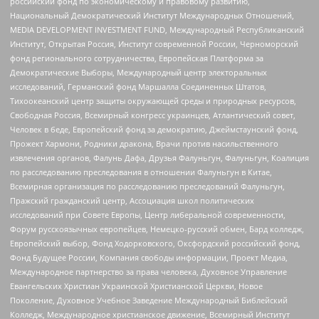
российский фонд по экономическому и правовому развитию,
Национальный Демократический Институт Международных Отношений,
MEDIA DEVELOPMENT INVESTMENT FUND, Международный Республиканский
Институт, Открытая Россия, Институт современной России, Черноморский
фонд регионального сотрудничества, Европейская Платформа за
Демократические Выборы, Международный центр электоральных
исследований, Германский фонд Маршалла Соединенных Штатов,
Тихоокеанский центр защиты окружающей среды и природных ресурсов,
Свободная Россия, Всемирный конгресс украинцев, Атлантический совет,
Человек в беде, Европейский фонд за демократию, Джеймстаунский фонд,
Прожект Хармони, Родники дракона, Врачи против насильственного
извлечения органов, Фалунь Дафа, Друзья Фалуньгун, Фалуньгун, Коалиция
по расследованию преследования в отношении Фалуньгун в Китае,
Всемирная организация по расследованию преследований Фалуньгун,
Пражский гражданский центр, Ассоциация школ политических
исследований при Совете Европы, Центр либеральной современности,
Форум русскоязычных европейцев, Немецко-русский обмен, Бард колледж,
Европейский выбор, Фонд Ходорковского, Оксфордский российский фонд,
Фонд Будущее России, Компания свободы информации, Проект Медиа,
Международное партнерство за права человека, Духовное Управление
Евангельских Христиан Украинской Христианской Церкви, Новое
Поколение, Духовное Учебное Заведение Международный Библейский
Колледж, Международное христианское движение, Всемирный Институт