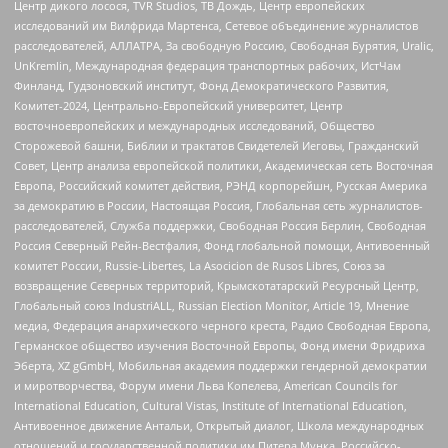
Центр дикого лосося, TVR Studios, ТВ Дождь, Центр европейских
исследований им Вилфрида Мартенса, Сетевое объединение журналистов
расследователей, АЛЛАТРА, За свободную Россию, Свободная Бурятия, Uralic,
UnKremlin, Международная федерация транспортных рабочих, ИстЧам
Финланд, Гудзоновский институт, Фонд Демократического Развития,
Комитет-2024, Центрально-Европейский университет, Центр
восточноевропейских и международных исследований, Общество
Сторожевой башни, Библии и трактатов Свидетелей Иеговы, Гражданский
Совет, Центр анализа европейской политики, Академическая сеть Восточная
Европа, Российский комитет действия, РЭНД корпорейшн, Русская Америка
за демократию в России, Настоящая Россия, Глобальная сеть журналистов-
расследователей, Служба поддержки, Свободная Россия Берлин, Свободная
Россия Северный Рейн-Вестфалия, Фонд глобальной помощи, Антивоенный
комитет России, Russie-Libertes, La Asocicion de Rusos Libres, Союз за
возвращение Северных территорий, Крымскотатарский Ресурсный Центр,
Глобальный союз IndustriALL, Russian Election Monitor, Article 19, Мнение
медиа, Федерация анархического черного креста, Радио Свободная Европа,
Германское общество изучения Восточной Европы, Фонд имени Фридриха
Эберта, XZ gGmbH, Мобильная академия поддержки гендерной демократии
и миротворчества, Форум имени Льва Копелева, American Councils for
International Education, Cultural Vistas, Institute of International Education,
Антивоенное движение Антальи, Открытый диалог, Школа международных
отношений и государственной политики им Питера Мунка, Российско-