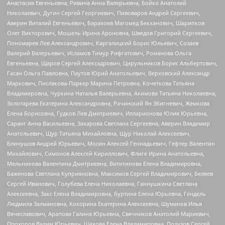
Анастасия Евгеньевна, Ривина Анна Валерьевна, Бойко Анатолий
Николаевич, Дугин Сергей Георгиевич, Пивоваров Андрей Сергеевич,
Аверин Виталий Евгеньевич, Барахоев Магомед Бекханович, Шарипков
Олег Викторович, Мошель Ирина Ароновна, Шведов Григорий Сергеевич,
Пономарев Лев Александрович, Каргалицкий Борис Юльевич, Созаев
Валерий Валерьевич, Исламов Тимур Рифгатович, Романова Ольга
Евгеньевна, Щаров Сергей Алексадрович, Цирульников Борис Альбертович,
Гасан Ольга Павловна, Паутов Юрий Анатольевич, Верховский Александр
Маркович, Пислакова-Паркер Марина Петровна, Кочеткова Татьяна
Владимировна, Чуркина Наталья Валерьевна, Акимова Татьяна Николаевна,
Золотарева Екатерина Александровна, Рачинский Ян Збигневич, Жемкова
Елена Борисовна, Гудков Лев Дмитриевич, Илларионова Юлия Юрьевна,
Саранг Анна Васильевна, Захарова Светлана Сергеевна, Аверин Владимир
Анатольевич, Щур Татьяна Михайловна, Щур Николай Алексеевич,
Блинушов Андрей Юрьевич, Мосин Алексей Геннадьевич, Гефтер Валентин
Михайлович, Симонов Алексей Кириллович, Флиге Ирина Анатольевна,
Мельникова Валентина Дмитриевна, Вититинова Елена Владимировна,
Баженова Светлана Куприяновна, Максимов Сергей Владимирович, Беляев
Сергей Иванович, Голубева Елена Николаевна, Ганнушкина Светлана
Алексеевна, Закс Елена Владимировна, Буртина Елена Юрьевна, Гендель
Людмила Залмановна, Кокорина Екатерина Алексеевна, Шуманов Илья
Вячеславович, Арапова Галина Юрьевна, Свечников Анатолий Мариевич,
Прохоров Вадим Юрьевич, Шахова Елена Владимировна, Подузов Сергей