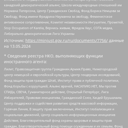
канадский демократический альянс, Школа международных отношений им
Нормана Патерсона, Центр Гражданских Свобод, Фонд Бориса Немцова за
Свободу, Фонд имени Фридриха Науманна за свободу, Феминистское
антивоенное сопротивление, Комитет независимости Ингушетии, Прометей,
Stop Occupation of Karelia, Вернись живым, Фридом Хаус, СОТА медиа,
Либерально-демократическая Лига Украины
Источник:
https://minjust.gov.ru/ru/documents/7756/
данные
на
13.05.2024
* Сведения реестра НКО, выполняющих функции
иностранного агента:
Лилит, Правозащитная группа Гражданин.Армия.Право, Нижегородский
центр немецкой и европейской культуры, Центр гендерных исследований,
Фонд защиты прав граждан Штаб, Институт права и публичной политики,
Фонд борьбы с коррупцией, Альянс врачей, НАСИЛИЮ.НЕТ, Мы против
СПИДа, СВЕЧА, Гуманитарное действие, Открытый Петербург, Лига
Избирателей, Правовая инициатива, Гражданский Союз, Хасдей Ерушалаим,
Центр поддержки и содействия развитию средств массовой информации,
Горячая Линия, В защиту прав заключенных, Институт глобализации и
социальных движений, Центр социально-информационных инициатив
Действие, Благотворительный фонд охраны здоровья и защиты прав
граждан, Благотворительный фонд помощи осужденным и их семьям, Фонд