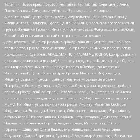
Тольятти, Новое время, Серебряная тайга, Так-Так-Так, Сова, центр Анна,
Проект Апрель, Самарская губерния, Эра здоровья, Мемориал,
Аналитический Центр Юрия Левады, Издательство Парк Гагарина, Фонд
имени Андрея Рылькова, Сфера, Центр СИБАЛЬТ, Уральская правозащитная
группа, Женщины Евразии, Институт прав человека, Фонд защиты гласности,
Российский исследовательский центр по правам человека,
Дальневосточный центр развития гражданских инициатив и социального
партнерства, Гражданское действие, Центр независимых социологических
исследований, Сутяжник, АКАДЕМИЯ ПО ПРАВАМ ЧЕЛОВЕКА, Центр развития
некоммерческих организаций, Частное учреждение в Калининграде Совета
Министров северных стран, Гражданское содействие, Трансперенси
Интернешнл-Р, Центр Защиты Прав Средств Массовой Информации,
Институт развития прессы - Сибирь, Частное учреждение в Санкт-
Петербурге Совета Министров Северных Стран, Фонд поддержки свободы
прессы, Гражданский контроль, Человек и Закон, Общественная комиссия
по сохранению наследия академика Сахарова, Информационное агентство
МЕМО. РУ, Институт региональной прессы, Институт Развития Свободы
Информации, Экозащита!-Женсовет, Общественный вердикт, Евразийская
антимонопольная ассоциация, Бедушев Петр Петрович, Дзугкоева Регина
Николаевна, Кривенко Сергей Владимирович, Милославский Павел
Юрьевич, Шнырова Ольга Вадимовна, Чанышева Лилия Айратовна,
Сидорович Ольга Борисовна, Туровский Александр Алексеевич, Васильева