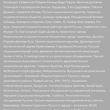
Беловодья, Славянская Община Капища Веды Перуна, Мужская Духовная
Семинария Староверов-Инглингов, Нурджулар, К Богодержавию, Таблиги
Джамаат, Свидетели Иеговы, Русское национальное единство, Национал-
социалистическое общество, Джамаат мувахидов, Объединенный Вилайат
Кабарды, Балкарии и Карачая, Союз славян, Ат-Такфир Валь-Хиджра, Пит
Буль, Национал-социалистическая рабочая партия России, Славянский союз,
Формат-18, Благородный Орден Дьявола, Армия воли народа,
Национальная Социалистическая Инициатива города Череповца, Духовно-
Родовая Держава Русь, Русское национальное единство, Древнерусской
Инглистической церкви Православных Староверов-Инглингов, Русский
общенациональный союз, Движение против нелегальной иммиграции,
Кровь и Честь, О свободе совести и о религиозных объединениях, Омская
организация общественного политического движения Русское
национальное единство, Северное Братство, Клуб Болельщиков
Футбольного Клуба Динамо, Файзрахманисты, Мусульманская религиозная
организация п. Боровский, Община Коренного Русского народа
Щелковского района, Правый сектор, УНА - УНСО, Украинская
повстанческая армия, Тризуб им. Степана Бандеры, Братство, Белый Крест,
Misanthropic division, Религиозное объединение последователей инглиизма,
Народная Социальная Инициатива, TulaSkins, Этнополитическое
объединение Русские, Русское национальное объединение Атака, Мечеть
Мирмамеда, Община Коренного Русского народа г. Астрахани, ВОЛЯ,