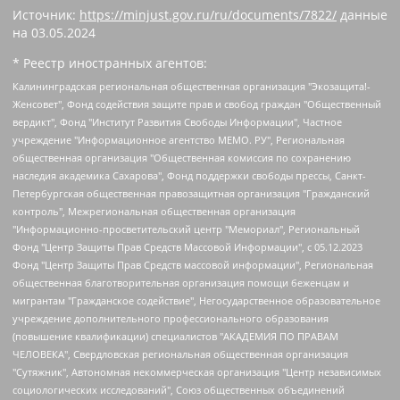
Источник:
https://minjust.gov.ru/ru/documents/7822/
данные
на
03.05.2024
* Реестр иностранных агентов:
Калининградская региональная общественная организация "Экозащита!-Женсовет", Фонд содействия защите прав и свобод граждан "Общественный вердикт", Фонд "Институт Развития Свободы Информации", Частное учреждение "Информационное агентство МЕМО. РУ", Региональная общественная организация "Общественная комиссия по сохранению наследия академика Сахарова", Фонд поддержки свободы прессы, Санкт-Петербургская общественная правозащитная организация "Гражданский контроль", Межрегиональная общественная организация "Информационно-просветительский центр "Мемориал", Региональный Фонд "Центр Защиты Прав Средств Массовой Информации", с 05.12.2023 Фонд "Центр Защиты Прав Средств массовой информации", Региональная общественная благотворительная организация помощи беженцам и мигрантам "Гражданское содействие", Негосударственное образовательное учреждение дополнительного профессионального образования (повышение квалификации) специалистов "АКАДЕМИЯ ПО ПРАВАМ ЧЕЛОВЕКА", Свердловская региональная общественная организация "Сутяжник", Автономная некоммерческая организация "Центр независимых социологических исследований", Союз общественных объединений "Российский исследовательский центр по правам человека", Региональное общественное учреждение научно-информационный центр "МЕМОРИАЛ", Некоммерческая организация "Фонд защиты гласности", Автономная некоммерческая организация "Институт прав человека", Городская общественная организация "Екатеринбургское общество "МЕМОРИАЛ", Городская общественная организация "Рязанское историко-просветительское и правозащитное общество "Мемориал" (Рязанский Мемориал), Челябинский региональный орган общественной самодеятельности – женское общественное объединение "Женщины Евразии", Челябинский региональный орган общественной самодеятельности "Уральская правозащитная группа", Фонд содействия защите здоровья и социальной справедливости имени Андрея Рылькова, Автономная Некоммерческая Организация "Аналитический Центр Юрия Левады", Автономная некоммерческая организация социальной поддержки населения "Проект Апрель", Региональная общественная организация помощи женщинам и детям, находящимся в кризисной ситуации "Информационно-методический центр "Анна", Фонд содействия развитию массовых коммуникаций и правовому просвещению "Так-так-Так", Фонд содействия устойчивому развитию "Серебряная тайга", Свердловский региональный общественный фонд социальных проектов "Новое время", "Idel.Реалии", Кавказ.Реалии, Крым.Реалии, Телеканал Настоящее Время, Татаро-башкирская служба Радио Свобода (Azatliq Radiosi), Радио Свободная Европа/Радио Свобода (PCE/PC), "Сибирь.Реалии", "Фактограф", Благотворительный фонд помощи осужденным и их семьям, Автономная некоммерческая организация "Институт глобализации и социальных движений", Фонд "В защиту прав заключенных", Частное учреждение "Центр поддержки и содействия развитию средств массовой информации", Пензенский региональный общественный благотворительный фонд "Гражданский союз", "Север.Реалии", Некоммерческая организация Фонд "Правовая инициатива", Общество с ограниченной ответственностью "Радио Свободная Европа/Радио Свобода", Чешское информационное агентство "MEDIUM-ORIENT", Красноярская региональная общественная организация "Мы против СПИДа", Камалягин Денис Николаевич, Маркелов Сергей Евгеньевич, Пономарев Лев Александрович, Савицкая Людмила Алексеевна, Автономная некоммерческая организация "Центр по работе с проблемой насилия "НАСИЛИЮ.НЕТ", Межрегиональный профессиональный союз работников здравоохранения "Альянс врачей", Юридическое лицо, зарегистрированное в Латвийской Республике, SIA "Medusa Project" (регистрационный номер 40103797863, дата регистрации 10.06.2014), Некоммерческая организация "Фонд по борьбе с коррупцией", Автономная некоммерческая организация "Институт права и публичной политики", Баданин Роман Сергеевич, Гликин Максим Александрович, Железнова Мария Михайловна, Лукьянова Юлия Сергеевна, Маетная Елизавета Витальевна, Маняхин Петр Борисович, Чуракова Ольга Владимировна, Ярош Юлия Петровна, Юридическое лицо "The Insider SIA", зарегистрированное в Риге, Латвийская Республика (дата регистрации 26.06.2015), являющееся администратором доменного имени интернет-издания "The Insider SIA", https://theins.ru, Постернак Алексей Евгеньевич, Рубин Михаил Аркадьевич, Анин Роман Александрович, Юридическое лицо Istories fonds, зарегистрированное в Латвийской Республике (регистрационный номер 50008295751, дата регистрации 24.02.2020), Великовский Дмитрий Александрович, Долинина Ирина Николаевна, Мароховская Алеся Алексеевна, Шлейнов Роман Юрьевич, Шмагун Олеся Валентиновна, Общество с ограниченной ответственностью "Альтаир 2021", Общество с ограниченной ответственностью "Вега 2021", Общество с ограниченной ответственностью "Главный редактор 2021", Общество с ограниченной ответственностью "Ромашки монолит", Важенков Артем Валерьевич, Ивановская областная общественная организация "Центр гендерных исследований", Гурман Юрий Альбертович, Медиапроект "ОВД-Инфо", Егоров Владимир Владимирович, Жилинский Владимир Александрович, Общество с ограниченной ответственностью "ЗП", Иванова София Юрьевна, Карезина Инна Павловна, Кильтау Екатерина Викторовна, Петров Алексей Викторович, Пискунов Сергей Евгеньевич, Смирнов Сергей Сергеевич, Тихонов Михаил Сергеевич, Общество с ограниченной ответственностью "ЖУРНАЛИСТ-ИНОСТРАННЫЙ АГЕНТ", Арапова Галина Юрьевна, Вольтская Татьяна Анатольевна, Американская компания "Mason G.E.S. Anonymous Foundation" (США), являющаяся владельцем интернет-издания https://mnews.world/, Компания "Stichting Bellingcat", зарегистрированная в Нидерландах (дата регистрации 11.07.2018), Захаров Андрей Вячеславович, Клепиковская Екатерина Дмитриевна, Общество с ограниченной ответственностью "МЕМО", Перл Роман Александрович, Симонов Евгений Алексеевич, Соловьева Елена Анатольевна, Сотников Даниил Владимирович, Сурначева Елизавета Дмитриевна, Автономная некоммерческая организация по защите прав человека и информированию населения "Якутия – Наше Мнение", Общество с ограниченной ответственностью "Москоу диджитал медиа", с 26.01.2023 Общество с ограниченной ответственностью "Чайка Белые сады", Ветошкина Валерия Валерьевна, Заговора Максим Александрович, Межрегиональное общественное движение "Российская ЛГБТ - сеть", Оленичев Максим Владимирович, Павлов Иван Юрьевич, Скворцова Елена Сергеевна, Общество с ограниченной ответственностью "Как бы инагент", Кочетков Игорь Викторович, Общество с ограниченной ответственностью "Честные выборы", Еланчик Олег Александрович, Общество с ограниченной ответственностью "Нобелевский призыв", Гималова Регина Эмилевна, Григорьев Андрей Валерьевич, Григорьева Алина Александровна, Ассоциация по содействию защите прав призывников, альтернативнослужащих и военнослужащих "Правозащитная группа "Гражданин.Армия.Право", Хисамова Регина Фаритовна, Автономная некоммерческая организация по реализации социально-правовых программ "Лилит", Дальневосточное общественное движение "Маяк", Санкт-Петербургская ЛГБТ-инициативная группа "Выход", Инициативная группа ЛГБТ+ "Реверс", Алексеев Андрей Викторович, Бекбулатова Таисия Львовна, Беляев Иван Михайлович, Владыкина Елена Сергеевна, Гельман Марат Александрович, Никульшина Вероника Юрьевна, Толоконникова Надежда Андреевна, Шендерович Виктор Анатольевич, Общество с ограниченной ответственностью "Данное сообщение", Общество с ограниченной ответственностью Издательский дом "Новая глава", Айнбиндер Александра Александровна, Московский комьюнити-центр для ЛГБТ+инициатив, Благотворительный фонд развития филантропии, Deutsche Welle (Германия, Kurt-Schumacher-Strasse 3, 53113 Bonn), Борзунова Мария Михайловна, Воробьев Виктор Викторович, Голубева Анна Львовна, Константинова Алла Михайловна, Малкова Ирина Владимировна, Мурадов Мурад Абдулгалимович, Осетинская Елизавета Николаевна, Понасенков Евгений Николаевич, Ганапольский Матвей Юрьевич, Киселев Евгений Алексеевич, Борухович Ирина Григорьевна, Дремин Иван Тимофеевич, Дубровский Дмитрий Викторович, Красноярская региональная общественная организация поддержки и развития альтернативных образовательных технологий и межкультурных коммуникаций "ИНТЕРРА", Маяковская Екатерина Алексеевна, Фейгин Марк Захарович, Филимонов Андрей Викторович, Дзугкоева Регина Николаевна, Доброхотов Роман Александрович, Дудь Юрий Александрович, Елкин Сергей Владимирович, Кругликов Кирилл Игоревич, Сабунаева Мария Леонидовна, Семенов Алексей Владимирович, Шаинян Карен Багратович, Шульман Екатерина Михайловна, Асафьев Артур Валерьевич, Вахштайн Виктор Семенович, Венедиктов Алексей Алексеевич, Лушникова Екатерина Евгеньевна, Волков Леонид Михайлович, Невзоров Александр Глебович, Пархоменко Сергей Борисович, Сироткин Ярослав Николаевич, Кара-Мурза Владимир Владимирович, Баранова Наталья Владимировна, Гозман Леонид Яковлевич, Кагарлицкий Борис Юльевич, Климарев Михаил Валерьевич, Милов Владимир Станиславович, Автономная некоммерческая организация Краснодарский центр современного искусства "Типография", Моргенштерн Алишер Тагирович, Соболь Любовь Эдуардовна, Общество с ограниченной ответственностью "ЛИЗА НОРМ", Каспаров Гарри Кимович, Ходорковский Михаил Борисович, Общество с ограниченной ответственностью "Апрельские тезисы", Данилович Ирина Брониславовна, Кашин Олег Владимирович, Петров Николай Владимирович, Пивоваров Алексей Владимирович, Соколов Михаил Владимирович, Цветкова Юлия Владимировна, Чичваркин Евгений Александрович, Комитет против пыток/Команда против пыток, Общество с ограниченной ответственностью "Первый научный", Общество с ограниченной ответственностью "Вертолет и ко", Белоцерковская Вероника Борисовна, Кац Максим Евгеньевич, Лазарева Татьяна Юрьевна, Шаведдинов Руслан Табризович, Яшин Илья Валерьевич, Общество с ограниченной ответственностью "Иноагент ААВ", Алешковский Дмитрий Петрович, Альбац Евгения Марковна, Быков Дмитрий Львович, Галямина Юлия Евгеньевна, Лойко Сергей Леонидович, Мартынов Кирилл Константинович, Медведев Сергей Александрович, Крашенинников Федор Геннадиевич, Гордеева Катерина Вл