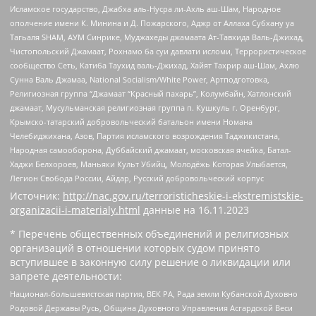
Исламское государство, Джабха аль-Нусра ли-Ахль аш-Шам, Народное
ополчение имени К. Минина и Д. Пожарского, Аджр от Аллаха Субхану уа
Тагьаля SHAM, АУМ Синрике, Муджахеды джамаата Ат-Тавхида Валь-Джихад,
Чистопольский Джамаат, Рохнамо ба суи давлати исломи, Террористическое
сообщество Сеть, Катиба Таухид валь-Джихад, Хайят Тахрир аш-Шам, Ахлю
Сунна Валь Джамаа, National Socialism/White Power, Артподготовка,
Религиозная группа “Джамаат “Красный пахарь”, Колумбайн, Хатлонский
джамаат, Мусульманская религиозная группа п. Кушкуль г. Оренбург,
Крымско-татарский добровольческий батальон имени Номана
Челебиджихана, Азов, Партия исламского возрождения Таджикистана,
Народная самооборона, Дуббайский джамаат, московская ячейка, Батал-
Хаджи Белхороев, Маньяки Культ Убийц, Молодёжь Которая Улыбается,
Легион Свобода России, Айдар, Русский добровольческий корпус
Источник:
http://nac.gov.ru/terroristicheskie-i-ekstremistskie-
organizacii-i-materialy.html
данные на
16.11.2023
* Перечень общественных объединений и религиозных
организаций в отношении которых судом принято
вступившее в законную силу решение о ликвидации или
запрете деятельности:
Национал-большевистская партия, ВЕК РА, Рада земли Кубанской Духовно
Родовой Державы Русь, Община Духовного Управления Асгардской Веси