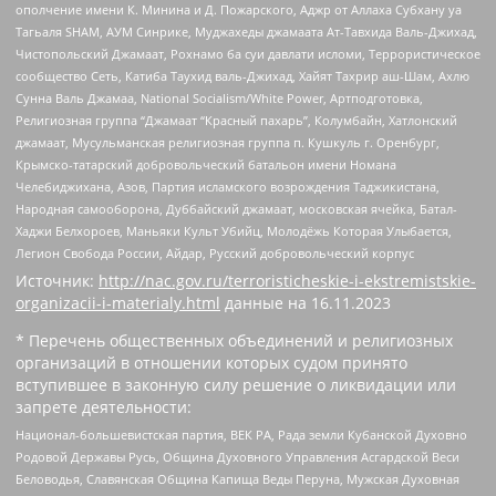
ополчение имени К. Минина и Д. Пожарского, Аджр от Аллаха Субхану уа
Тагьаля SHAM, АУМ Синрике, Муджахеды джамаата Ат-Тавхида Валь-Джихад,
Чистопольский Джамаат, Рохнамо ба суи давлати исломи, Террористическое
сообщество Сеть, Катиба Таухид валь-Джихад, Хайят Тахрир аш-Шам, Ахлю
Сунна Валь Джамаа, National Socialism/White Power, Артподготовка,
Религиозная группа “Джамаат “Красный пахарь”, Колумбайн, Хатлонский
джамаат, Мусульманская религиозная группа п. Кушкуль г. Оренбург,
Крымско-татарский добровольческий батальон имени Номана
Челебиджихана, Азов, Партия исламского возрождения Таджикистана,
Народная самооборона, Дуббайский джамаат, московская ячейка, Батал-
Хаджи Белхороев, Маньяки Культ Убийц, Молодёжь Которая Улыбается,
Легион Свобода России, Айдар, Русский добровольческий корпус
Источник:
http://nac.gov.ru/terroristicheskie-i-ekstremistskie-
organizacii-i-materialy.html
данные на
16.11.2023
* Перечень общественных объединений и религиозных
организаций в отношении которых судом принято
вступившее в законную силу решение о ликвидации или
запрете деятельности:
Национал-большевистская партия, ВЕК РА, Рада земли Кубанской Духовно
Родовой Державы Русь, Община Духовного Управления Асгардской Веси
Беловодья, Славянская Община Капища Веды Перуна, Мужская Духовная