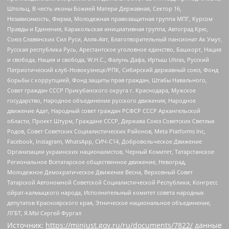
Штольц, В честь иконы Божией Матери Державная, Сектор 16,
Независимость, Фирма, Молодежная правозащитная группа МПГ, Курсом
Правды и Единения, Каракольская инициативная группа, Автоград Крю,
Союз Славянских Сил Руси, Алля-Аят, Благотворительный пансионат Ак Умут,
Русская республика Русь, Арестантское уголовное единство, Башкорт, Нация
и свобода, Нация и свобода, W.H.С., Фалунь Дафа, Иртыш Ultras, Русский
Патриотический клуб-Новокузнецк/РПК, Сибирский державный союз, Фонд
борьбы с коррупцией, Фонд защиты прав граждан, Штабы Навального,
Совет граждан СССР Прикубанского округа г. Краснодара, Мужское
государство, Народное объединение русского движения, Народное
движение Адат, Народный совет граждан РСФСР СССР Архангельской
области, Проект Штурм, Граждане СССР, Держава Союз Советских Светлых
Родов, Совет Советских Социалистических Районов, Meta Platforms Inc,
Facebook, Instagram, WhatsApp, СИЧ-С14, Добровольческое Движение
Организации украинских националистов, Черный Комитет, Татарстанское
Региональное Всетатарское общественное движение, Невоград,
Молодежное Демократическое Движение Весна, Верховный Совет
Татарской Автономной Советской Социалистической Республики, Конгресс
ойрат-калмыцкого народа, Исполнительный комитет совета народных
депутатов Красноярского края, Этническое национальное объединение,
ЛГБТ, Я.МЫ Сергей Фургал
Источник:
https://minjust.gov.ru/ru/documents/7822/
данные