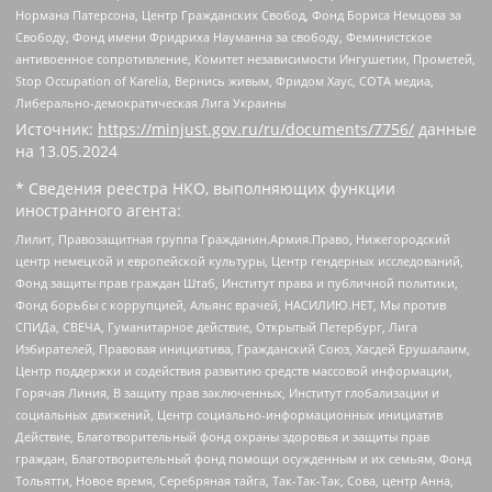
Нормана Патерсона, Центр Гражданских Свобод, Фонд Бориса Немцова за
Свободу, Фонд имени Фридриха Науманна за свободу, Феминистское
антивоенное сопротивление, Комитет независимости Ингушетии, Прометей,
Stop Occupation of Karelia, Вернись живым, Фридом Хаус, СОТА медиа,
Либерально-демократическая Лига Украины
Источник:
https://minjust.gov.ru/ru/documents/7756/
данные
на
13.05.2024
* Сведения реестра НКО, выполняющих функции
иностранного агента:
Лилит, Правозащитная группа Гражданин.Армия.Право, Нижегородский
центр немецкой и европейской культуры, Центр гендерных исследований,
Фонд защиты прав граждан Штаб, Институт права и публичной политики,
Фонд борьбы с коррупцией, Альянс врачей, НАСИЛИЮ.НЕТ, Мы против
СПИДа, СВЕЧА, Гуманитарное действие, Открытый Петербург, Лига
Избирателей, Правовая инициатива, Гражданский Союз, Хасдей Ерушалаим,
Центр поддержки и содействия развитию средств массовой информации,
Горячая Линия, В защиту прав заключенных, Институт глобализации и
социальных движений, Центр социально-информационных инициатив
Действие, Благотворительный фонд охраны здоровья и защиты прав
граждан, Благотворительный фонд помощи осужденным и их семьям, Фонд
Тольятти, Новое время, Серебряная тайга, Так-Так-Так, Сова, центр Анна,