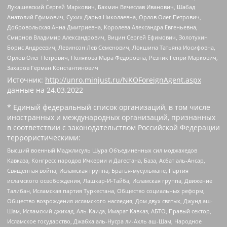
Лукашевский Сергей Маркович, Бахмин Вячеслав Иванович, Шабад
Анатолий Ефимович, Сухих Дарья Николаевна, Орлов Олег Петрович,
Добровольская Анна Дмитриевна, Королева Александра Евгеньевна,
Смирнов Владимир Александрович, Вицин Сергей Ефимович, Золотухин
Борис Андреевич, Левинсон Лев Семенович, Локшина Татьяна Иосифовна,
Орлов Олег Петрович, Полякова Мара Федоровна, Резник Генри Маркович,
Захаров Герман Константинович
Источник:
http://unro.minjust.ru/NKOForeignAgent.aspx
данные на
24.03.2022
* Единый федеральный список организаций, в том числе
иностранных и международных организаций, признанных
в соответствии с законодательством Российской Федерации
террористическими:
Высший военный Маджлисуль Шура Объединенных сил моджахедов
Кавказа, Конгресс народов Ичкерии и Дагестана, База, Асбат аль-Ансар,
Священная война, Исламская группа, Братья-мусульмане, Партия
исламского освобождения, Лашкар-И-Тайба, Исламская группа, Движение
Талибан, Исламская партия Туркестана, Общество социальных реформ,
Общество возрождения исламского наследия, Дом двух святых, Джунд аш-
Шам, Исламский джихад, Аль-Каида, Имарат Кавказ, АБТО, Правый сектор,
Исламское государство, Джабха аль-Нусра ли-Ахль аш-Шам, Народное