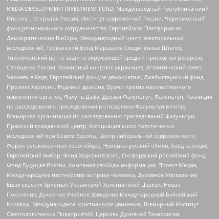
MEDIA DEVELOPMENT INVESTMENT FUND, Международный Республиканский
Институт, Открытая Россия, Институт современной России, Черноморский
фонд регионального сотрудничества, Европейская Платформа за
Демократические Выборы, Международный центр электоральных
исследований, Германский фонд Маршалла Соединенных Штатов,
Тихоокеанский центр защиты окружающей среды и природных ресурсов,
Свободная Россия, Всемирный конгресс украинцев, Атлантический совет,
Человек в беде, Европейский фонд за демократию, Джеймстаунский фонд,
Прожект Хармони, Родники дракона, Врачи против насильственного
извлечения органов, Фалунь Дафа, Друзья Фалуньгун, Фалуньгун, Коалиция
по расследованию преследования в отношении Фалуньгун в Китае,
Всемирная организация по расследованию преследований Фалуньгун,
Пражский гражданский центр, Ассоциация школ политических
исследований при Совете Европы, Центр либеральной современности,
Форум русскоязычных европейцев, Немецко-русский обмен, Бард колледж,
Европейский выбор, Фонд Ходорковского, Оксфордский российский фонд,
Фонд Будущее России, Компания свободы информации, Проект Медиа,
Международное партнерство за права человека, Духовное Управление
Евангельских Христиан Украинской Христианской Церкви, Новое
Поколение, Духовное Учебное Заведение Международный Библейский
Колледж, Международное христианское движение, Всемирный Институт
Саентологических Предприятий, Церковь Духовной Технологии,