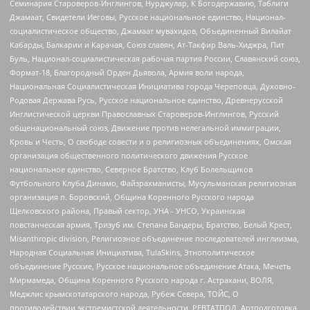
Семинария Староверов-Инглингов, Нурджулар, К Богодержавию, Таблиги
Джамаат, Свидетели Иеговы, Русское национальное единство, Национал-
социалистическое общество, Джамаат мувахидов, Объединенный Вилайат
Кабарды, Балкарии и Карачая, Союз славян, Ат-Такфир Валь-Хиджра, Пит
Буль, Национал-социалистическая рабочая партия России, Славянский союз,
Формат-18, Благородный Орден Дьявола, Армия воли народа,
Национальная Социалистическая Инициатива города Череповца, Духовно-
Родовая Держава Русь, Русское национальное единство, Древнерусской
Инглистической церкви Православных Староверов-Инглингов, Русский
общенациональный союз, Движение против нелегальной иммиграции,
Кровь и Честь, О свободе совести и о религиозных объединениях, Омская
организация общественного политического движения Русское
национальное единство, Северное Братство, Клуб Болельщиков
Футбольного Клуба Динамо, Файзрахманисты, Мусульманская религиозная
организация п. Боровский, Община Коренного Русского народа
Щелковского района, Правый сектор, УНА - УНСО, Украинская
повстанческая армия, Тризуб им. Степана Бандеры, Братство, Белый Крест,
Misanthropic division, Религиозное объединение последователей инглиизма,
Народная Социальная Инициатива, TulaSkins, Этнополитическое
объединение Русские, Русское национальное объединение Атака, Мечеть
Мирмамеда, Община Коренного Русского народа г. Астрахани, ВОЛЯ,
Меджлис крымскотатарского народа, Рубеж Севера, ТОЙС, О
противодействии экстремистской деятельности, РЕВТАТПОД, Артподготовка,