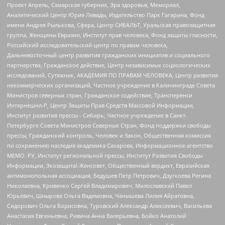
Проект Апрель, Самарская губерния, Эра здоровья, Мемориал,
Аналитический Центр Юрия Левады, Издательство Парк Гагарина, Фонд
имени Андрея Рылькова, Сфера, Центр СИБАЛЬТ, Уральская правозащитная
группа, Женщины Евразии, Институт прав человека, Фонд защиты гласности,
Российский исследовательский центр по правам человека,
Дальневосточный центр развития гражданских инициатив и социального
партнерства, Гражданское действие, Центр независимых социологических
исследований, Сутяжник, АКАДЕМИЯ ПО ПРАВАМ ЧЕЛОВЕКА, Центр развития
некоммерческих организаций, Частное учреждение в Калининграде Совета
Министров северных стран, Гражданское содействие, Трансперенси
Интернешнл-Р, Центр Защиты Прав Средств Массовой Информации,
Институт развития прессы - Сибирь, Частное учреждение в Санкт-
Петербурге Совета Министров Северных Стран, Фонд поддержки свободы
прессы, Гражданский контроль, Человек и Закон, Общественная комиссия
по сохранению наследия академика Сахарова, Информационное агентство
МЕМО. РУ, Институт региональной прессы, Институт Развития Свободы
Информации, Экозащита!-Женсовет, Общественный вердикт, Евразийская
антимонопольная ассоциация, Бедушев Петр Петрович, Дзугкоева Регина
Николаевна, Кривенко Сергей Владимирович, Милославский Павел
Юрьевич, Шнырова Ольга Вадимовна, Чанышева Лилия Айратовна,
Сидорович Ольга Борисовна, Туровский Александр Алексеевич, Васильева
Анастасия Евгеньевна, Ривина Анна Валерьевна, Бойко Анатолий