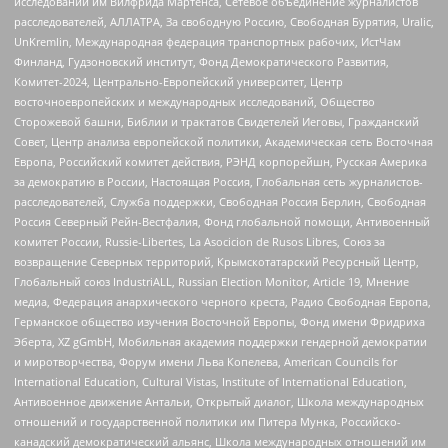
исследований им Вилфрида Мартенса, Сетевое объединение журналистов
расследователей, АЛЛАТРА, За свободную Россию, Свободная Бурятия, Uralic,
UnKremlin, Международная федерация транспортных рабочих, ИстЧам
Финланд, Гудзоновский институт, Фонд Демократического Развития,
Комитет-2024, Центрально-Европейский университет, Центр
восточноевропейских и международных исследований, Общество
Сторожевой башни, Библии и трактатов Свидетелей Иеговы, Гражданский
Совет, Центр анализа европейской политики, Академическая сеть Восточная
Европа, Российский комитет действия, РЭНД корпорейшн, Русская Америка
за демократию в России, Настоящая Россия, Глобальная сеть журналистов-
расследователей, Служба поддержки, Свободная Россия Берлин, Свободная
Россия Северный Рейн-Вестфалия, Фонд глобальной помощи, Антивоенный
комитет России, Russie-Libertes, La Asocicion de Rusos Libres, Союз за
возвращение Северных территорий, Крымскотатарский Ресурсный Центр,
Глобальный союз IndustriALL, Russian Election Monitor, Article 19, Мнение
медиа, Федерация анархического черного креста, Радио Свободная Европа,
Германское общество изучения Восточной Европы, Фонд имени Фридриха
Эберта, XZ gGmbH, Мобильная академия поддержки гендерной демократии
и миротворчества, Форум имени Льва Копелева, American Councils for
International Education, Cultural Vistas, Institute of International Education,
Антивоенное движение Антальи, Открытый диалог, Школа международных
отношений и государственной политики им Питера Мунка, Российско-
канадский демократический альянс, Школа международных отношений им