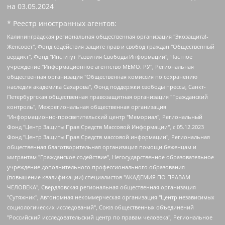
на
03.05.2024
* Реестр иностранных агентов:
Калининградская региональная общественная организация "Экозащита!-Женсовет", Фонд содействия защите прав и свобод граждан "Общественный вердикт", Фонд "Институт Развития Свободы Информации", Частное учреждение "Информационное агентство МЕМО. РУ", Региональная общественная организация "Общественная комиссия по сохранению наследия академика Сахарова", Фонд поддержки свободы прессы, Санкт-Петербургская общественная правозащитная организация "Гражданский контроль", Межрегиональная общественная организация "Информационно-просветительский центр "Мемориал", Региональный Фонд "Центр Защиты Прав Средств Массовой Информации", с 05.12.2023 Фонд "Центр Защиты Прав Средств массовой информации", Региональная общественная благотворительная организация помощи беженцам и мигрантам "Гражданское содействие", Негосударственное образовательное учреждение дополнительного профессионального образования (повышение квалификации) специалистов "АКАДЕМИЯ ПО ПРАВАМ ЧЕЛОВЕКА", Свердловская региональная общественная организация "Сутяжник", Автономная некоммерческая организация "Центр независимых социологических исследований", Союз общественных объединений "Российский исследовательский центр по правам человека", Региональное общественное учреждение научно-информационный центр "МЕМОРИАЛ", Некоммерческая организация "Фонд защиты гласности", Автономная некоммерческая организация "Институт прав человека", Городская общественная организация "Екатеринбургское общество "МЕМОРИАЛ", Городская общественная организация "Рязанское историко-просветительское и правозащитное общество "Мемориал" (Рязанский Мемориал), Челябинский региональный орган общественной самодеятельности – женское общественное объединение "Женщины Евразии", Челябинский региональный орган общественной самодеятельности "Уральская правозащитная группа", Фонд содействия защите здоровья и социальной справедливости имени Андрея Рылькова, Автономная Некоммерческая Организация "Аналитический Центр Юрия Левады", Автономная некоммерческая организация социальной поддержки населения "Проект Апрель", Региональная общественная организация помощи женщинам и детям, находящимся в кризисной ситуации "Информационно-методический центр "Анна", Фонд содействия развитию массовых коммуникаций и правовому просвещению "Так-так-Так", Фонд содействия устойчивому развитию "Серебряная тайга", Свердловский региональный общественный фонд социальных проектов "Новое время", "Idel.Реалии", Кавказ.Реалии, Крым.Реалии, Телеканал Настоящее Время, Татаро-башкирская служба Радио Свобода (Azatliq Radiosi), Радио Свободная Европа/Радио Свобода (PCE/PC), "Сибирь.Реалии", "Фактограф", Благотворительный фонд помощи осужденным и их семьям, Автономная некоммерческая организация "Институт глобализации и социальных движений", Фонд "В защиту прав заключенных", Частное учреждение "Центр поддержки и содействия развитию средств массовой информации", Пензенский региональный общественный благотворительный фонд "Гражданский союз", "Север.Реалии", Некоммерческая организация Фонд "Правовая инициатива", Общество с ограниченной ответственностью "Радио Свободная Европа/Радио Свобода", Чешское информационное агентство "MEDIUM-ORIENT", Красноярская региональная общественная организация "Мы против СПИДа", Камалягин Денис Николаевич, Маркелов Сергей Евгеньевич, Пономарев Лев Александрович, Савицкая Людмила Алексеевна, Автономная некоммерческая организация "Центр по работе с проблемой насилия "НАСИЛИЮ.НЕТ", Межрегиональный профессиональный союз работников здравоохранения "Альянс врачей", Юридическое лицо, зарегистрированное в Латвийской Республике, SIA "Medusa Project" (регистрационный номер 40103797863, дата регистрации 10.06.2014), Некоммерческая организация "Фонд по борьбе с коррупцией", Автономная некоммерческая организация "Институт права и публичной политики", Баданин Роман Сергеевич, Гликин Максим Александрович, Железнова Мария Михайловна, Лукьянова Юлия Сергеевна, Маетная Елизавета Витальевна, Маняхин Петр Борисович, Чуракова Ольга Владимировна, Ярош Юлия Петровна, Юридическое лицо "The Insider SIA", зарегистрированное в Риге, Латвийская Республика (дата регистрации 26.06.2015), являющееся администратором доменного имени интернет-издания "The Insider SIA", https://theins.ru, Постернак Алексей Евгеньевич, Рубин Михаил Аркадьевич, Анин Роман Александрович, Юридическое лицо Istories fonds, зарегистрированное в Латвийской Республике (регистрационный номер 50008295751, дата регистрации 24.02.2020), Великовский Дмитрий Александрович, Долинина Ирина Николаевна, Мароховская Алеся Алексеевна, Шлейнов Роман Юрьевич, Шмагун Олеся Валентиновна, Общество с ограниченной ответственностью "Альтаир 2021", Общество с ограниченной ответственностью "Вега 2021", Общество с ограниченной ответственностью "Главный редактор 2021", Общество с ограниченной ответственностью "Ромашки монолит", Важенков Артем Валерьевич, Ивановская областная общественная организация "Центр гендерных исследований", Гурман Юрий Альбертович, Медиапроект "ОВД-Инфо", Егоров Владимир Владимирович, Жилинский Владимир Александрович, Общество с ограниченной ответственностью "ЗП", Иванова София Юрьевна, Карезина Инна Павловна, Кильтау Екатерина Викторовна, Петров Алексей Викторович, Пискунов Сергей Евгеньевич, Смирнов Сергей Сергеевич, Тихонов Михаил Сергеевич, Общество с ограниченной ответственностью "ЖУРНАЛИСТ-ИНОСТРАННЫЙ АГЕНТ", Арапова Галина Юрьевна, Вольтская Татьяна Анатольевна, Американская компания "Mason G.E.S. Anonymous Foundation" (США), являющаяся владельцем интернет-издания https://mnews.world/, Компания "Stichting Bellingcat", зарегистрированная в Нидерландах (дата регистрации 11.07.2018), Захаров Андрей Вячеславович, Клепиковская Екатерина Дмитриевна, Общество с ограниченной ответственностью "МЕМО", Перл Роман Александрович, Симонов Евгений Алексеевич, Соловьева Елена Анатольевна, Сотников Даниил Владимирович, Сурначева Елизавета Дмитриевна, Автономная некоммерческая организация по защите прав человека и информированию населения "Якутия – Наше Мнение", Общество с ограниченной ответственностью "Москоу диджитал медиа", с 26.01.2023 Общество с ограниченной ответственностью "Чайка Белые сады", Ветошкина Валерия Валерьевна, Заговора Максим Александрович, Межрегиональное общественное движение "Российская ЛГБТ - сеть", Оленичев Максим Владимирович, Павлов Иван Юрьевич, Скворцова Елена Сергеевна, Общество с ограниченной ответственностью "Как бы инагент", Кочетков Игорь Викторович, Общество с ограниченной ответственностью "Честные выборы", Еланчик Олег Александрович, Общество с ограниченной ответственностью "Нобелевский призыв", Гималова Регина Эмилевна, Григорьев Андрей Валерьевич, Григорьева Алина Александровна, Ассоциация по содействию защите прав призывников, альтернативнослужащих и военнослужащих "Правозащитная группа "Гражданин.Армия.Право", Хисамова Регина Фаритовна, Автономная некоммерческая организация по реализации социально-правовых программ "Лилит", Дальневосточное общественное движение "Маяк", Санкт-Петербургская ЛГБТ-инициативная группа "Выход", Инициативная группа ЛГБТ+ "Реверс", Алексеев Андрей Викторович, Бекбулатова Таисия Львовна, Беляев Иван Михайлович, Владыкина Елена Сергеевна, Гельман Марат Александрович, Никульшина Вероника Юрьевна, Толоконникова Надежда Андреевна, Шендерович Виктор Анатольевич, Общество с ограниченной ответственностью "Данное сообщение", Общество с ограниченной ответственностью Издательский дом "Новая глава", Айнбиндер Александра Александровна, Московский комьюнити-центр для ЛГБТ+инициатив, Благотворительный фонд развития филантропии, Deutsche Welle (Германия, Kurt-Schumacher-Strasse 3, 53113 Bonn), Борзунова Мария Михайловна, Воробьев Виктор Викторович, Голубева Анна Львовна, Константинова Алла Михайловна, Малкова Ирина Владимировна, Мурадов Мурад Абдулгалимович, Осетинская Елизавета Николаевна, Понасенков Евгений Николаевич, Ганапольский Матвей Юрьевич, Киселев Евгений Алексеевич, Борухович Ирина Григорьевна, Дремин Иван Тимофеевич, Дубровский Дмитрий Викторович, Красноярская региональная общественная организация поддержки и развития альтернативных образовательных технологий и межкультурных коммуникаций "ИНТЕРРА", Маяковская Екатерина Алексеевна, Фейгин Марк Захарович, Филимонов Андрей Викторович, Дзугкоева Регина Николаевна, Доброхотов Роман Александрович, Дудь Юрий Александрович, Елкин Сергей Владимирович, Кругликов Кирилл Игоревич, Сабунаева Мария Леонидовна, Семенов Алексей Владимирович, Шаинян Карен Багратович, Шульман Екатерина Михайловна, Асафьев Артур Валерьевич, Вахштайн Виктор Семенович, Венедиктов Алексей Алексеевич, Лушникова Екатерина Евгеньевна, Волков Леонид Михайлович, Невзоров Александр Глебович, Пархоменко Сергей Борисович, Сироткин Ярослав Николаевич, Кара-Мурза Владимир Владимирович, Баранова Наталья Владимировна, Гозман Леонид Яковлевич, Кагарлицкий Борис Юльевич, Климарев Михаил Валерьевич, Милов Владимир Станиславович, Автономная некоммерческая организация Краснодарский центр современного искусства "Типография", Моргенштерн Алишер Тагирович, Соболь Любовь Эдуардовна, Общество с ограниченной ответственностью "ЛИЗА НОРМ", Каспаров Гарри Кимович, Ходорковский Михаил Борисович, Общество с ограниченной ответственностью "Апрельские тезисы", Данилович Ирина Брониславовна, Кашин Олег Владимирович, Петров Николай Владимирович, Пивоваров Алексей Владимирович, Соколов Михаил Владимирович, Цветкова Юлия Владимировна, Чичваркин Евгений Александрович, Комитет против пыток/Команда против пыток, Общество с ограниченной ответственностью "Первый научный", Общество с ограниченной ответственностью "Вертолет и ко", Белоцерковская Вероника Борисовна, Кац Максим Евгеньевич, Лазарева Татьяна Юрьевна, Шаведдинов Руслан Табризович, Яшин Илья Валерьевич, Общество с ограниченной ответственностью "Иноагент ААВ", Алешковский Дмитрий Петрович, Альбац Евгения Марковна, Быков Дмитрий Львович, Галямина Юлия Евгеньевна, Лойко Сергей Леонидович, Мартынов Кирилл Константинович, Медведев Сергей Александрович, Крашенинников Федор Геннадиевич, Гордеева Катерина Вл