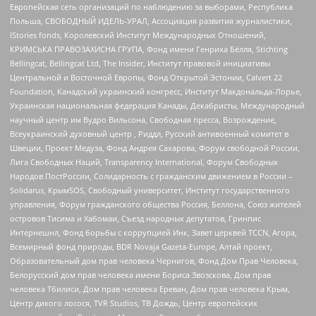
Европейская сеть организаций по наблюдению за выборами, Республика
Польша, СВОБОДНЫЙ ИДЕЛЬ-УРАЛ, Ассоциация развития журналистики,
IStories fonds, Королевский Институт Международных Отношений,
КРИМСЬКА ПРАВОЗАХИСНА ГРУПА, Фонд имени Генриха Бёлля, Stichting
Bellingcat, Bellingcat Ltd, The Insider, Институт правовой инициативы
Центральной и Восточной Европы, Фонд Открытой Эстонии, Calvert 22
Foundation, Канадский украинский конгресс, Институт Макдональда-Лорье,
Украинская национальная федерация Канады, Декабристы, Международный
научный центр им Вудро Вильсона, Свободная пресса, Возрождение,
Всеукраинский духовный центр , Риддл, Русский антивоенный комитет в
Швеции, Проект Медуза, Фонд Андрея Сахарова, Форум свободной России,
Лига Свободных Наций, Transparеncy International, Форум Свободных
Народов ПостРоссии, Солидарность с гражданским движением в России –
Solidarus, КрымSOS, Свободный университет, Институт государственного
управления, Форум гражданского общества Россия, Беллона, Союз жителей
островов Тисима и Хабомаи, Съезд народных депутатов, Гринпис
Интернешнл, Фонд борьбы с коррупцией Инк, Завет церквей TCCN, Агора,
Всемирный фонд природы, BDR Novaja Gazeta-Europe, Алтай проект,
Образовательный дом прав человека Чернигов, Фонд Дом Прав Человека,
Белорусский дом прав человека имени Бориса Звозскова, Дом прав
человека Тбилиси, Дом прав человека Ереван, Дом прав человека Крым,
Центр дикого лосося, TVR Studios, ТВ Дождь, Центр европейских