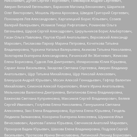
Николаевич, Дугин Сергей Георгиевич, Пивоваров Андрей Сергеевич,
Аверин Виталий Евгеньевич, Барахоев Магомед Бекханович, Шарипков
Олег Викторович, Мошель Ирина Ароновна, Шведов Григорий Сергеевич,
Пономарев Лев Александрович, Каргалицкий Борис Юльевич, Созаев
Валерий Валерьевич, Исламов Тимур Рифгатович, Романова Ольга
Евгеньевна, Щаров Сергей Алексадрович, Цирульников Борис Альбертович,
Гасан Ольга Павловна, Паутов Юрий Анатольевич, Верховский Александр
Маркович, Пислакова-Паркер Марина Петровна, Кочеткова Татьяна
Владимировна, Чуркина Наталья Валерьевна, Акимова Татьяна Николаевна,
Золотарева Екатерина Александровна, Рачинский Ян Збигневич, Жемкова
Елена Борисовна, Гудков Лев Дмитриевич, Илларионова Юлия Юрьевна,
Саранг Анна Васильевна, Захарова Светлана Сергеевна, Аверин Владимир
Анатольевич, Щур Татьяна Михайловна, Щур Николай Алексеевич,
Блинушов Андрей Юрьевич, Мосин Алексей Геннадьевич, Гефтер Валентин
Михайлович, Симонов Алексей Кириллович, Флиге Ирина Анатольевна,
Мельникова Валентина Дмитриевна, Вититинова Елена Владимировна,
Баженова Светлана Куприяновна, Максимов Сергей Владимирович, Беляев
Сергей Иванович, Голубева Елена Николаевна, Ганнушкина Светлана
Алексеевна, Закс Елена Владимировна, Буртина Елена Юрьевна, Гендель
Людмила Залмановна, Кокорина Екатерина Алексеевна, Шуманов Илья
Вячеславович, Арапова Галина Юрьевна, Свечников Анатолий Мариевич,
Прохоров Вадим Юрьевич, Шахова Елена Владимировна, Подузов Сергей
Васильевич, Протасова Ирина Вячеславовна, Литинский Леонид Борисович,