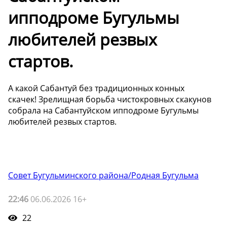
ипподроме Бугульмы
любителей резвых
стартов.
А какой Сабантуй без традиционных конных
скачек! Зрелищная борьба чистокровных скакунов
собрала на Сабантуйском ипподроме Бугульмы
любителей резвых стартов.
Совет Бугульминского района/Родная Бугульма
22:46
06.06.2026 16+
22