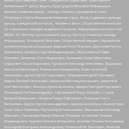
Министров северных стран, Гражданское содействие, Трансперенси
Интернешнл-Р, Центр Защиты Прав Средств Массовой Информации,
Институт развития прессы - Сибирь, Частное учреждение в Санкт-
Петербурге Совета Министров Северных Стран, Фонд поддержки свободы
прессы, Гражданский контроль, Человек и Закон, Общественная комиссия
по сохранению наследия академика Сахарова, Информационное агентство
МЕМО. РУ, Институт региональной прессы, Институт Развития Свободы
Информации, Экозащита!-Женсовет, Общественный вердикт, Евразийская
антимонопольная ассоциация, Бедушев Петр Петрович, Дзугкоева Регина
Николаевна, Кривенко Сергей Владимирович, Милославский Павел
Юрьевич, Шнырова Ольга Вадимовна, Чанышева Лилия Айратовна,
Сидорович Ольга Борисовна, Туровский Александр Алексеевич, Васильева
Анастасия Евгеньевна, Ривина Анна Валерьевна, Бойко Анатолий
Николаевич, Дугин Сергей Георгиевич, Пивоваров Андрей Сергеевич,
Аверин Виталий Евгеньевич, Барахоев Магомед Бекханович, Шарипков
Олег Викторович, Мошель Ирина Ароновна, Шведов Григорий Сергеевич,
Пономарев Лев Александрович, Каргалицкий Борис Юльевич, Созаев
Валерий Валерьевич, Исламов Тимур Рифгатович, Романова Ольга
Евгеньевна, Щаров Сергей Алексадрович, Цирульников Борис Альбертович,
Гасан Ольга Павловна, Паутов Юрий Анатольевич, Верховский Александр
Маркович, Пислакова-Паркер Марина Петровна, Кочеткова Татьяна
Владимировна, Чуркина Наталья Валерьевна, Акимова Татьяна Николаевна,
Золотарева Екатерина Александровна, Рачинский Ян Збигневич, Жемкова