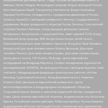
Всеукраинский духовный центр , Риддл, Русский антивоенный комитет в
Швеции, Проект Медуза, Фонд Андрея Сахарова, Форум свободной России,
Лига Свободных Наций, Transparеncy International, Форум Свободных
Народов ПостРоссии, Солидарность с гражданским движением в России –
Solidarus, КрымSOS, Свободный университет, Институт государственного
управления, Форум гражданского общества Россия, Беллона, Союз жителей
островов Тисима и Хабомаи, Съезд народных депутатов, Гринпис
Интернешнл, Фонд борьбы с коррупцией Инк, Завет церквей TCCN, Агора,
Всемирный фонд природы, BDR Novaja Gazeta-Europe, Алтай проект,
Образовательный дом прав человека Чернигов, Фонд Дом Прав Человека,
Белорусский дом прав человека имени Бориса Звозскова, Дом прав
человека Тбилиси, Дом прав человека Ереван, Дом прав человека Крым,
Центр дикого лосося, TVR Studios, ТВ Дождь, Центр европейских
исследований им Вилфрида Мартенса, Сетевое объединение журналистов
расследователей, АЛЛАТРА, За свободную Россию, Свободная Бурятия, Uralic,
UnKremlin, Международная федерация транспортных рабочих, ИстЧам
Финланд, Гудзоновский институт, Фонд Демократического Развития,
Комитет-2024, Центрально-Европейский университет, Центр
восточноевропейских и международных исследований, Общество
Сторожевой башни, Библии и трактатов Свидетелей Иеговы, Гражданский
Совет, Центр анализа европейской политики, Академическая сеть Восточная
Европа, Российский комитет действия, РЭНД корпорейшн, Русская Америка
за демократию в России, Настоящая Россия, Глобальная сеть журналистов-