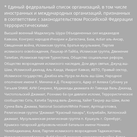
* Единый федеральный список организаций, в том числе
иностранных и международных организаций, признанных
в соответствии с законодательством Российской Федерации
террористическими:
Высший военный Маджлисуль Шура Объединенных сил моджахедов
Кавказа, Конгресс народов Ичкерии и Дагестана, База, Асбат аль-Ансар,
Священная война, Исламская группа, Братья-мусульмане, Партия
исламского освобождения, Лашкар-И-Тайба, Исламская группа, Движение
Талибан, Исламская партия Туркестана, Общество социальных реформ,
Общество возрождения исламского наследия, Дом двух святых, Джунд аш-
Шам, Исламский джихад, Аль-Каида, Имарат Кавказ, АБТО, Правый сектор,
Исламское государство, Джабха аль-Нусра ли-Ахль аш-Шам, Народное
ополчение имени К. Минина и Д. Пожарского, Аджр от Аллаха Субхану уа
Тагьаля SHAM, АУМ Синрике, Муджахеды джамаата Ат-Тавхида Валь-Джихад,
Чистопольский Джамаат, Рохнамо ба суи давлати исломи, Террористическое
сообщество Сеть, Катиба Таухид валь-Джихад, Хайят Тахрир аш-Шам, Ахлю
Сунна Валь Джамаа, National Socialism/White Power, Артподготовка,
Религиозная группа “Джамаат “Красный пахарь”, Колумбайн, Хатлонский
джамаат, Мусульманская религиозная группа п. Кушкуль г. Оренбург,
Крымско-татарский добровольческий батальон имени Номана
Челебиджихана, Азов, Партия исламского возрождения Таджикистана,
Народная самооборона, Дуббайский джамаат, московская ячейка, Батал-