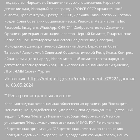
государство, Народное объединение русского движения, Народное
движение Адат, Народный совет граждан РСФСР СССР Архангельской
области, Проект Штурм, Граждане СССР, Держава Союз Советских Светлых
Родов, Совет Советских Социалистических Районов, Meta Platforms Inc,
Facebook, Instagram, WhatsApp, СИЧ-С14, Добровольческое Движение
Организации украинских националистов, Черный Комитет, Татарстанское
Региональное Всетатарское общественное движение, Невоград,
Молодежное Демократическое Движение Весна, Верховный Совет
Татарской Автономной Советской Социалистической Республики, Конгресс
ойрат-калмыцкого народа, Исполнительный комитет совета народных
депутатов Красноярского края, Этническое национальное объединение,
ЛГБТ, Я.МЫ Сергей Фургал
Источник:
https://minjust.gov.ru/ru/documents/7822/
данные
на
03.05.2024
* Реестр иностранных агентов:
Калининградская региональная общественная организация "Экозащита!-Женсовет", Фонд содействия защите прав и свобод граждан "Общественный вердикт", Фонд "Институт Развития Свободы Информации", Частное учреждение "Информационное агентство МЕМО. РУ", Региональная общественная организация "Общественная комиссия по сохранению наследия академика Сахарова", Фонд поддержки свободы прессы, Санкт-Петербургская общественная правозащитная организация "Гражданский контроль", Межрегиональная общественная организация "Информационно-просветительский центр "Мемориал", Региональный Фонд "Центр Защиты Прав Средств Массовой Информации", с 05.12.2023 Фонд "Центр Защиты Прав Средств массовой информации", Региональная общественная благотворительная организация помощи беженцам и мигрантам "Гражданское содействие", Негосударственное образовательное учреждение дополнительного профессионального образования (повышение квалификации) специалистов "АКАДЕМИЯ ПО ПРАВАМ ЧЕЛОВЕКА", Свердловская региональная общественная организация "Сутяжник", Автономная некоммерческая организация "Центр независимых социологических исследований", Союз общественных объединений "Российский исследовательский центр по правам человека", Региональное общественное учреждение научно-информационный центр "МЕМОРИАЛ", Некоммерческая организация "Фонд защиты гласности", Автономная некоммерческая организация "Институт прав человека", Городская общественная организация "Екатеринбургское общество "МЕМОРИАЛ", Городская общественная организация "Рязанское историко-просветительское и правозащитное общество "Мемориал" (Рязанский Мемориал), Челябинский региональный орган общественной самодеятельности – женское общественное объединение "Женщины Евразии", Челябинский региональный орган общественной самодеятельности "Уральская правозащитная группа", Фонд содействия защите здоровья и социальной справедливости имени Андрея Рылькова, Автономная Некоммерческая Организация "Аналитический Центр Юрия Левады", Автономная некоммерческая организация социальной поддержки населения "Проект Апрель", Региональная общественная организация помощи женщинам и детям, находящимся в кризисной ситуации "Информационно-методический центр "Анна", Фонд содействия развитию массовых коммуникаций и правовому просвещению "Так-так-Так", Фонд содействия устойчивому развитию "Серебряная тайга", Свердловский региональный общественный фонд социальных проектов "Новое время", "Idel.Реалии", Кавказ.Реалии, Крым.Реалии, Телеканал Настоящее Время, Татаро-башкирская служба Радио Свобода (Azatliq Radiosi), Радио Свободная Европа/Радио Свобода (PCE/PC), "Сибирь.Реалии", "Фактограф", Благотворительный фонд помощи осужденным и их семьям, Автономная некоммерческая организация "Институт глобализации и социальных движений", Фонд "В защиту прав заключенных", Частное учреждение "Центр поддержки и содействия развитию средств массовой информации", Пензенский региональный общественный благотворительный фонд "Гражданский союз", "Север.Реалии", Некоммерческая организация Фонд "Правовая инициатива", Общество с ограниченной ответственностью "Радио Свободная Европа/Радио Свобода", Чешское информационное агентство "MEDIUM-ORIENT", Красноярская региональная общественная организация "Мы против СПИДа", Камалягин Денис Николаевич, Маркелов Сергей Евгеньевич, Пономарев Лев Александрович, Савицкая Людмила Алексеевна, Автономная некоммерческая организация "Центр по работе с проблемой насилия "НАСИЛИЮ.НЕТ", Межрегиональный профессиональный союз работников здравоохранения "Альянс врачей", Юридическое лицо, зарегистрированное в Латвийской Республике, SIA "Medusa Project" (регистрационный номер 40103797863, дата регистрации 10.06.2014), Некоммерческая организация "Фонд по борьбе с коррупцией", Автономная некоммерческая организация "Институт права и публичной политики", Баданин Роман Сергеевич, Гликин Максим Александрович, Железнова Мария Михайловна, Лукьянова Юлия Сергеевна, Маетная Елизавета Витальевна, Маняхин Петр Борисович, Чуракова Ольга Владимировна, Ярош Юлия Петровна, Юридическое лицо "The Insider SIA", зарегистрированное в Риге, Латвийская Республика (дата регистрации 26.06.2015), являющееся администратором доменного имени интернет-издания "The Insider SIA", https://theins.ru, Постернак Алексей Евгеньевич, Рубин Михаил Аркадьевич, Анин Роман Александрович, Юридическое лицо Istories fonds, зарегистрированное в Латвийской Республике (регистрационный номер 50008295751, дата регистрации 24.02.2020), Великовский Дмитрий Александрович, Долинина Ирина Николаевна, Мароховская Алеся Алексеевна, Шлейнов Роман Юрьевич, Шмагун Олеся Валентиновна, Общество с ограниченной ответственностью "Альтаир 2021", Общество с ограниченной ответственностью "Вега 2021", Общество с ограниченной ответственностью "Главный редактор 2021", Общество с ограниченной ответственностью "Ромашки монолит", Важенков Артем Валерьевич, Ивановская областная общественная организация "Центр гендерных исследований", Гурман Юрий Альбертович, Медиапроект "ОВД-Инфо", Егоров Владимир Владимирович, Жилинский Владимир Александрович, Общество с ограниченной ответственностью "ЗП", Иванова София Юрьевна, Карезина Инна Павловна, Кильтау Екатерина Викторовна, Петров Алексей Викторович, Пискунов Сергей Евгеньевич, Смирнов Сергей Сергеевич, Тихонов Михаил Сергеевич, Общество с ограниченной ответственностью "ЖУРНАЛИСТ-ИНОСТРАННЫЙ АГЕНТ", Арапова Галина Юрьевна, Вольтская Татьяна Анатольевна, Американская компания "Mason G.E.S. Anonymous Foundation" (США), являющаяся владельцем интернет-издания https://mnews.world/, Компания "Stichting Bellingcat", зарегистрированная в Нидерландах (дата регистрации 11.07.2018), Захаров Андрей Вячеславович, Клепиковская Екатерина Дмитриевна, Общество с ограниченной ответственностью "МЕМО", Перл Роман Александрович, Симонов Евгений Алексеевич, Соловьева Елена Анатольевна, Сотников Даниил Владимирович, Сурначева Елизавета Дмитриевна, Автономная некоммерческая организация по защите прав человека и информированию населения "Якутия – Наше Мнение", Общество с ограниченной ответственностью "Москоу диджитал медиа", с 26.01.2023 Общество с ограниченной ответственностью "Чайка Белые сады", Ветошкина Валерия Валерьевна, Заговора Максим Александрович, Межрегиональное общественное движение "Российская ЛГБТ - сеть", Оленичев Максим Владимирович, Павлов Иван Юрьевич, Скворцова Елена Сергеевна, Общество с ограниченной ответственностью "Как бы инагент", Кочетков Игорь Викторович, Общество с ограниченной ответственностью "Честные выборы", Еланчик Олег Александрович, Общество с ограниченной ответственностью "Нобелевский призыв", Гималова Регина Эмилевна, Григорьев Андрей Валерьевич, Григорьева Алина Александровна, Ассоциация по содействию защите прав призывников, альтернативнослужащих и военнослужащих "Правозащитная группа "Гражданин.Армия.Право", Хисамова Регина Фаритовна, Автономная некоммерческая организация по реализации социально-правовых программ "Лилит", Дальневосточное общественное движение "Маяк", Санкт-Петербургская ЛГБТ-инициативная группа "Выход", Инициативная группа ЛГБТ+ "Реверс", Алексеев Андрей Викторович, Бекбулатова Таисия Львовна, Беляев Иван Михайлович, Владыкина Елена Сергеевна, Гельман Марат Александрович, Никульшина Вероника Юрьевна, Толоконникова Надежда Андреевна, Шендерович Виктор Анатольевич, Общество с ограниченной ответственностью "Данное сообщение", Общество с ограниченной ответственностью Издательский дом "Новая глава", Айнбиндер Александра Александровна, Московский комьюнити-центр для ЛГБТ+инициатив, Благотворительный фонд развития филантропии, Deutsche Welle (Германия, Kurt-Schumacher-Strasse 3, 53113 Bonn), Борзунова Мария Михайловна, Воробьев Виктор Викторович, Голубева Анна Львовна, Константинова Алла Михайловна, Малкова Ирина Владимировна, Мурадов Мурад Абдулгалимович, Осетинская Елизавета Николаевна, Понасенков Евгений Николаевич, Ганапольский Матвей Юрьевич, Киселев Евгений Алексеевич, Борухович Ирина Григорьевна, Дремин Иван Тимофеевич, Дубровский Дмитрий Викторович, Красноярская региональная общественная организация поддержки и развития альтернативных образовательных технологий и межкультурных коммуникаций "ИНТЕРРА", Маяковская Екатерина Алексеевна, Фейгин Марк Захарович, Филимонов Андрей Викторович, Дзугкоева Регина Николаевна, Доброхотов Роман Александрович, Дудь Юрий Александрович, Елкин Сергей Владимирович, Кругликов Кирилл Игоревич, Сабунаева Мария Леонидовна, Семенов Алексей Владимирович, Шаинян Карен Багратович, Шульман Екатерина Михайловна, Асафьев Артур Валерьевич, Вахштайн Виктор Семенович, Венедиктов Алексей Алексеевич, Лушникова Екатерина Евгеньевна, Волков Леонид Михайлович, Невзоров Александр Глебович, Пархоменко Сергей Борисович, Сироткин Ярослав Николаевич, Кара-Мурза Владимир Владимирович, Баранова Наталья Владимировна, Гозман Леонид Яковлевич, Кагарлицкий Борис Юльевич, Климарев Михаил Валерьевич, Милов Владимир Станиславович, Автономная некоммерческая организация Краснодарский центр современного искусства "Типография", Моргенштерн Алишер Тагирович, Соболь Любовь Эдуардовна, Общество с ограниченной ответственностью "ЛИЗА НОРМ", Каспаров Гарри Кимович, Ходорковский Михаил Борисович, Общество с ограниченной ответственностью "Апрельские тезисы", Данилович Ирина Брониславовна, Кашин Олег Владимирович, Петров Николай Владимирович, Пивоваров Алексей Владимирович, Соколов Михаил Владимирович, Цветкова Юлия Владимировна, Чичваркин Евгений Александрович, Комитет против пыток/Команда против пыток, Общество с ограниченной ответственностью "Первый научный", Общество с ограниченной ответственностью "Вертолет и ко", Белоцерковская Вероника Борисовна, Кац Максим Евгеньевич, Лазарева Татьяна Юрьевна, Шаведдинов Руслан Табризович, Яшин Илья Валерьевич, Общество с ограниченной ответственностью "Иноагент ААВ", Алешковский Дмитрий Петрович, Альбац Евгения Марковна, Быков Дмитрий Львович, Галямина Юлия Евгеньевна, Лойко Сергей Леонидович, Мартынов Кирилл Константинович, Медведев Сергей Александрович, Крашенинников Федор Геннадиевич, Гордеева Катерина Вл