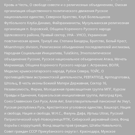
Кровь и Честь, О свободе совести и о религиозных объединениях, Омская
организация общественного политического движения Русское
национальное единство, Северное Братство, Клуб Болельщиков
Футбольного Клуба Динамо, Файзрахманисты, Мусульманская религиозная
организация п. Боровский, Община Коренного Русского народа
Щелковского района, Правый сектор, УНА - УНСО, Украинская
повстанческая армия, Тризуб им. Степана Бандеры, Братство, Белый Крест,
Misanthropic division, Религиозное объединение последователей инглиизма,
Народная Социальная Инициатива, TulaSkins, Этнополитическое
объединение Русские, Русское национальное объединение Атака, Мечеть
Мирмамеда, Община Коренного Русского народа г. Астрахани, ВОЛЯ,
Меджлис крымскотатарского народа, Рубеж Севера, ТОЙС, О
противодействии экстремистской деятельности, РЕВТАТПОД, Артподготовка,
Штольц, В честь иконы Божией Матери Державная, Сектор 16,
Независимость, Фирма, Молодежная правозащитная группа МПГ, Курсом
Правды и Единения, Каракольская инициативная группа, Автоград Крю,
Союз Славянских Сил Руси, Алля-Аят, Благотворительный пансионат Ак Умут,
Русская республика Русь, Арестантское уголовное единство, Башкорт, Нация
и свобода, Нация и свобода, W.H.С., Фалунь Дафа, Иртыш Ultras, Русский
Патриотический клуб-Новокузнецк/РПК, Сибирский державный союз, Фонд
борьбы с коррупцией, Фонд защиты прав граждан, Штабы Навального,
Совет граждан СССР Прикубанского округа г. Краснодара, Мужское