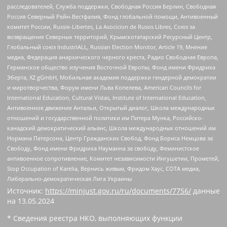
расследователей, Служба поддержки, Свободная Россия Берлин, Свободная
Россия Северный Рейн-Вестфалия, Фонд глобальной помощи, Антивоенный
комитет России, Russie-Libertes, La Asocicion de Rusos Libres, Союз за
возвращение Северных территорий, Крымскотатарский Ресурсный Центр,
Глобальный союз IndustriALL, Russian Election Monitor, Article 19, Мнение
медиа, Федерация анархического черного креста, Радио Свободная Европа,
Германское общество изучения Восточной Европы, Фонд имени Фридриха
Эберта, XZ gGmbH, Мобильная академия поддержки гендерной демократии
и миротворчества, Форум имени Льва Копелева, American Councils for
International Education, Cultural Vistas, Institute of International Education,
Антивоенное движение Антальи, Открытый диалог, Школа международных
отношений и государственной политики им Питера Мунка, Российско-
канадский демократический альянс, Школа международных отношений им
Нормана Патерсона, Центр Гражданских Свобод, Фонд Бориса Немцова за
Свободу, Фонд имени Фридриха Науманна за свободу, Феминистское
антивоенное сопротивление, Комитет независимости Ингушетии, Прометей,
Stop Occupation of Karelia, Вернись живым, Фридом Хаус, СОТА медиа,
Либерально-демократическая Лига Украины
Источник:
https://minjust.gov.ru/ru/documents/7756/
данные
на
13.05.2024
* Сведения реестра НКО, выполняющих функции