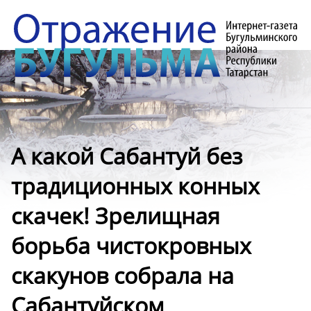
А какой Сабантуй без
традиционных конных
скачек! Зрелищная
борьба чистокровных
скакунов собрала на
Сабантуйском