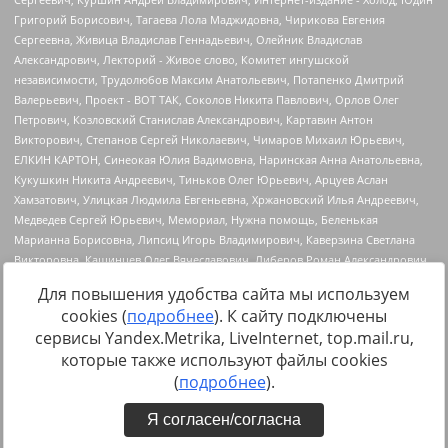
Для повышения удобства сайта мы используем
cookies (
подробнее
). К сайту подключены
сервисы Yandex.Metrika, LiveInternet, top.mail.ru,
Источник:
https://minjust.gov.ru/uploaded/files/reestr-
которые также используют файлы cookies
inostrannyih-agentov-22-03-2024.pdf
данные на
22.03.2024
(
подробнее
).
Я согласен/согласна