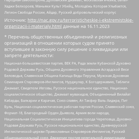
Хаджи Белхороев, Маньяки Культ Убийц, Молодёжь Которая Улыбается,
Легион Свобода России, Айдар, Русский добровольческий корпус
Источник:
http://nac.gov.ru/terroristicheskie-i-ekstremistskie-
organizacii-i-materialy.html
данные на
16.11.2023
* Перечень общественных объединений и религиозных
организаций в отношении которых судом принято
вступившее в законную силу решение о ликвидации или
запрете деятельности:
Национал-большевистская партия, ВЕК РА, Рада земли Кубанской Духовно
Родовой Державы Русь, Община Духовного Управления Асгардской Веси
Беловодья, Славянская Община Капища Веды Перуна, Мужская Духовная
Семинария Староверов-Инглингов, Нурджулар, К Богодержавию, Таблиги
Джамаат, Свидетели Иеговы, Русское национальное единство, Национал-
социалистическое общество, Джамаат мувахидов, Объединенный Вилайат
Кабарды, Балкарии и Карачая, Союз славян, Ат-Такфир Валь-Хиджра, Пит
Буль, Национал-социалистическая рабочая партия России, Славянский союз,
Формат-18, Благородный Орден Дьявола, Армия воли народа,
Национальная Социалистическая Инициатива города Череповца, Духовно-
Родовая Держава Русь, Русское национальное единство, Древнерусской
Инглистической церкви Православных Староверов-Инглингов, Русский
общенациональный союз, Движение против нелегальной иммиграции,