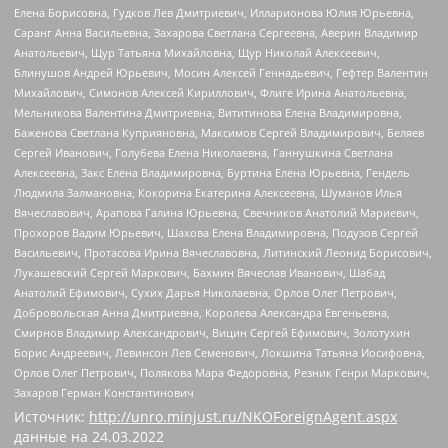
Елена Борисовна, Гудков Лев Дмитриевич, Илларионова Юлия Юрьевна,
Саранг Анна Васильевна, Захарова Светлана Сергеевна, Аверин Владимир
Анатольевич, Щур Татьяна Михайловна, Щур Николай Алексеевич,
Блинушов Андрей Юрьевич, Мосин Алексей Геннадьевич, Гефтер Валентин
Михайлович, Симонов Алексей Кириллович, Флиге Ирина Анатольевна,
Мельникова Валентина Дмитриевна, Вититинова Елена Владимировна,
Баженова Светлана Куприяновна, Максимов Сергей Владимирович, Беляев
Сергей Иванович, Голубева Елена Николаевна, Ганнушкина Светлана
Алексеевна, Закс Елена Владимировна, Буртина Елена Юрьевна, Гендель
Людмила Залмановна, Кокорина Екатерина Алексеевна, Шуманов Илья
Вячеславович, Арапова Галина Юрьевна, Свечников Анатолий Мариевич,
Прохоров Вадим Юрьевич, Шахова Елена Владимировна, Подузов Сергей
Васильевич, Протасова Ирина Вячеславовна, Литинский Леонид Борисович,
Лукашевский Сергей Маркович, Бахмин Вячеслав Иванович, Шабад
Анатолий Ефимович, Сухих Дарья Николаевна, Орлов Олег Петрович,
Добровольская Анна Дмитриевна, Королева Александра Евгеньевна,
Смирнов Владимир Александрович, Вицин Сергей Ефимович, Золотухин
Борис Андреевич, Левинсон Лев Семенович, Локшина Татьяна Иосифовна,
Орлов Олег Петрович, Полякова Мара Федоровна, Резник Генри Маркович,
Захаров Герман Константинович
Источник:
http://unro.minjust.ru/NKOForeignAgent.aspx
данные на
24.03.2022