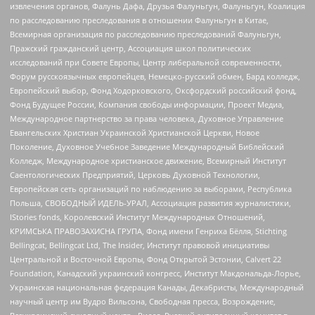
извлечения органов, Фалунь Дафа, Друзья Фалуньгун, Фалуньгун, Коалиция
по расследованию преследования в отношении Фалуньгун в Китае,
Всемирная организация по расследованию преследований Фалуньгун,
Пражский гражданский центр, Ассоциация школ политических
исследований при Совете Европы, Центр либеральной современности,
Форум русскоязычных европейцев, Немецко-русский обмен, Бард колледж,
Европейский выбор, Фонд Ходорковского, Оксфордский российский фонд,
Фонд Будущее России, Компания свободы информации, Проект Медиа,
Международное партнерство за права человека, Духовное Управление
Евангельских Христиан Украинской Христианской Церкви, Новое
Поколение, Духовное Учебное Заведение Международный Библейский
Колледж, Международное христианское движение, Всемирный Институт
Саентологических Предприятий, Церковь Духовной Технологии,
Европейская сеть организаций по наблюдению за выборами, Республика
Польша, СВОБОДНЫЙ ИДЕЛЬ-УРАЛ, Ассоциация развития журналистики,
IStories fonds, Королевский Институт Международных Отношений,
КРИМСЬКА ПРАВОЗАХИСНА ГРУПА, Фонд имени Генриха Бёлля, Stichting
Bellingcat, Bellingcat Ltd, The Insider, Институт правовой инициативы
Центральной и Восточной Европы, Фонд Открытой Эстонии, Calvert 22
Foundation, Канадский украинский конгресс, Институт Макдональда-Лорье,
Украинская национальная федерация Канады, Декабристы, Международный
научный центр им Вудро Вильсона, Свободная пресса, Возрождение,