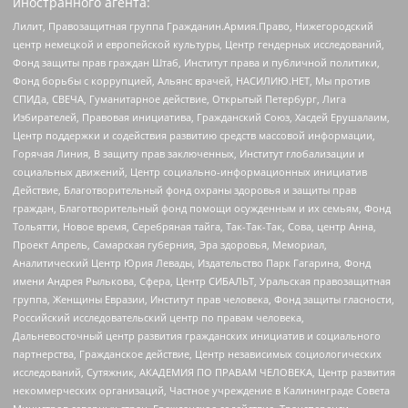
иностранного агента:
Лилит, Правозащитная группа Гражданин.Армия.Право, Нижегородский
центр немецкой и европейской культуры, Центр гендерных исследований,
Фонд защиты прав граждан Штаб, Институт права и публичной политики,
Фонд борьбы с коррупцией, Альянс врачей, НАСИЛИЮ.НЕТ, Мы против
СПИДа, СВЕЧА, Гуманитарное действие, Открытый Петербург, Лига
Избирателей, Правовая инициатива, Гражданский Союз, Хасдей Ерушалаим,
Центр поддержки и содействия развитию средств массовой информации,
Горячая Линия, В защиту прав заключенных, Институт глобализации и
социальных движений, Центр социально-информационных инициатив
Действие, Благотворительный фонд охраны здоровья и защиты прав
граждан, Благотворительный фонд помощи осужденным и их семьям, Фонд
Тольятти, Новое время, Серебряная тайга, Так-Так-Так, Сова, центр Анна,
Проект Апрель, Самарская губерния, Эра здоровья, Мемориал,
Аналитический Центр Юрия Левады, Издательство Парк Гагарина, Фонд
имени Андрея Рылькова, Сфера, Центр СИБАЛЬТ, Уральская правозащитная
группа, Женщины Евразии, Институт прав человека, Фонд защиты гласности,
Российский исследовательский центр по правам человека,
Дальневосточный центр развития гражданских инициатив и социального
партнерства, Гражданское действие, Центр независимых социологических
исследований, Сутяжник, АКАДЕМИЯ ПО ПРАВАМ ЧЕЛОВЕКА, Центр развития
некоммерческих организаций, Частное учреждение в Калининграде Совета