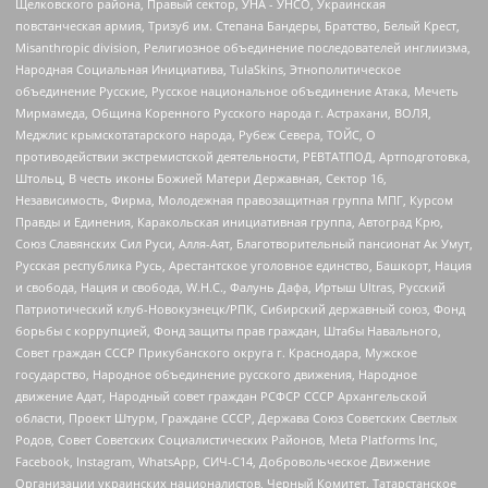
Щелковского района, Правый сектор, УНА - УНСО, Украинская
повстанческая армия, Тризуб им. Степана Бандеры, Братство, Белый Крест,
Misanthropic division, Религиозное объединение последователей инглиизма,
Народная Социальная Инициатива, TulaSkins, Этнополитическое
объединение Русские, Русское национальное объединение Атака, Мечеть
Мирмамеда, Община Коренного Русского народа г. Астрахани, ВОЛЯ,
Меджлис крымскотатарского народа, Рубеж Севера, ТОЙС, О
противодействии экстремистской деятельности, РЕВТАТПОД, Артподготовка,
Штольц, В честь иконы Божией Матери Державная, Сектор 16,
Независимость, Фирма, Молодежная правозащитная группа МПГ, Курсом
Правды и Единения, Каракольская инициативная группа, Автоград Крю,
Союз Славянских Сил Руси, Алля-Аят, Благотворительный пансионат Ак Умут,
Русская республика Русь, Арестантское уголовное единство, Башкорт, Нация
и свобода, Нация и свобода, W.H.С., Фалунь Дафа, Иртыш Ultras, Русский
Патриотический клуб-Новокузнецк/РПК, Сибирский державный союз, Фонд
борьбы с коррупцией, Фонд защиты прав граждан, Штабы Навального,
Совет граждан СССР Прикубанского округа г. Краснодара, Мужское
государство, Народное объединение русского движения, Народное
движение Адат, Народный совет граждан РСФСР СССР Архангельской
области, Проект Штурм, Граждане СССР, Держава Союз Советских Светлых
Родов, Совет Советских Социалистических Районов, Meta Platforms Inc,
Facebook, Instagram, WhatsApp, СИЧ-С14, Добровольческое Движение
Организации украинских националистов, Черный Комитет, Татарстанское