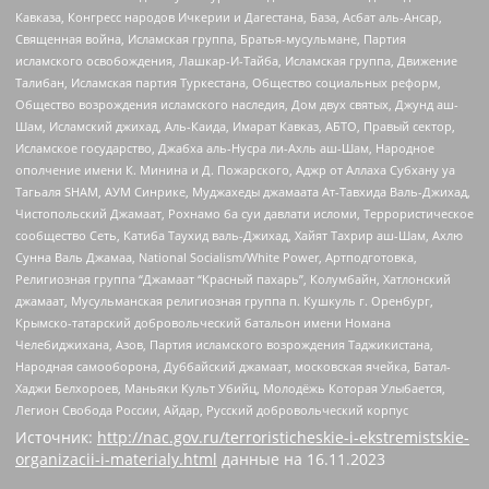
Кавказа, Конгресс народов Ичкерии и Дагестана, База, Асбат аль-Ансар,
Священная война, Исламская группа, Братья-мусульмане, Партия
исламского освобождения, Лашкар-И-Тайба, Исламская группа, Движение
Талибан, Исламская партия Туркестана, Общество социальных реформ,
Общество возрождения исламского наследия, Дом двух святых, Джунд аш-
Шам, Исламский джихад, Аль-Каида, Имарат Кавказ, АБТО, Правый сектор,
Исламское государство, Джабха аль-Нусра ли-Ахль аш-Шам, Народное
ополчение имени К. Минина и Д. Пожарского, Аджр от Аллаха Субхану уа
Тагьаля SHAM, АУМ Синрике, Муджахеды джамаата Ат-Тавхида Валь-Джихад,
Чистопольский Джамаат, Рохнамо ба суи давлати исломи, Террористическое
сообщество Сеть, Катиба Таухид валь-Джихад, Хайят Тахрир аш-Шам, Ахлю
Сунна Валь Джамаа, National Socialism/White Power, Артподготовка,
Религиозная группа “Джамаат “Красный пахарь”, Колумбайн, Хатлонский
джамаат, Мусульманская религиозная группа п. Кушкуль г. Оренбург,
Крымско-татарский добровольческий батальон имени Номана
Челебиджихана, Азов, Партия исламского возрождения Таджикистана,
Народная самооборона, Дуббайский джамаат, московская ячейка, Батал-
Хаджи Белхороев, Маньяки Культ Убийц, Молодёжь Которая Улыбается,
Легион Свобода России, Айдар, Русский добровольческий корпус
Источник:
http://nac.gov.ru/terroristicheskie-i-ekstremistskie-
organizacii-i-materialy.html
данные на
16.11.2023