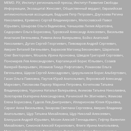
МЕМО. РУ, Институт региональной прессы, Институт Развития Свободы
Информации, Экозащита!-Женсовет, Общественный вердикт, Евразийская
антимонопольная ассоциация, Бедушев Петр Петрович, Дзугкоева Регина
Николаевна, Кривенко Сергей Владимирович, Милославский Павел
Юрьевич, Шнырова Ольга Вадимовна, Чанышева Лилия Айратовна,
Сидорович Ольга Борисовна, Туровский Александр Алексеевич, Васильева
Анастасия Евгеньевна, Ривина Анна Валерьевна, Бойко Анатолий
Николаевич, Дугин Сергей Георгиевич, Пивоваров Андрей Сергеевич,
Аверин Виталий Евгеньевич, Барахоев Магомед Бекханович, Шарипков
Олег Викторович, Мошель Ирина Ароновна, Шведов Григорий Сергеевич,
Пономарев Лев Александрович, Каргалицкий Борис Юльевич, Созаев
Валерий Валерьевич, Исламов Тимур Рифгатович, Романова Ольга
Евгеньевна, Щаров Сергей Алексадрович, Цирульников Борис Альбертович,
Гасан Ольга Павловна, Паутов Юрий Анатольевич, Верховский Александр
Маркович, Пислакова-Паркер Марина Петровна, Кочеткова Татьяна
Владимировна, Чуркина Наталья Валерьевна, Акимова Татьяна Николаевна,
Золотарева Екатерина Александровна, Рачинский Ян Збигневич, Жемкова
Елена Борисовна, Гудков Лев Дмитриевич, Илларионова Юлия Юрьевна,
Саранг Анна Васильевна, Захарова Светлана Сергеевна, Аверин Владимир
Анатольевич, Щур Татьяна Михайловна, Щур Николай Алексеевич,
Блинушов Андрей Юрьевич, Мосин Алексей Геннадьевич, Гефтер Валентин
Михайлович, Симонов Алексей Кириллович, Флиге Ирина Анатольевна,