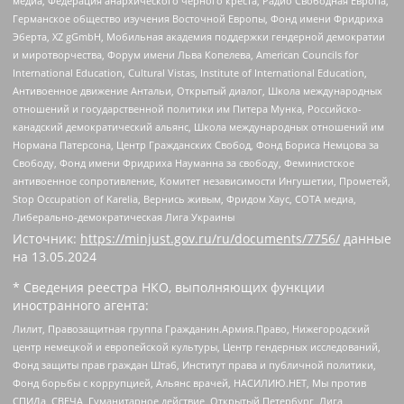
медиа, Федерация анархического черного креста, Радио Свободная Европа,
Германское общество изучения Восточной Европы, Фонд имени Фридриха
Эберта, XZ gGmbH, Мобильная академия поддержки гендерной демократии
и миротворчества, Форум имени Льва Копелева, American Councils for
International Education, Cultural Vistas, Institute of International Education,
Антивоенное движение Антальи, Открытый диалог, Школа международных
отношений и государственной политики им Питера Мунка, Российско-
канадский демократический альянс, Школа международных отношений им
Нормана Патерсона, Центр Гражданских Свобод, Фонд Бориса Немцова за
Свободу, Фонд имени Фридриха Науманна за свободу, Феминистское
антивоенное сопротивление, Комитет независимости Ингушетии, Прометей,
Stop Occupation of Karelia, Вернись живым, Фридом Хаус, СОТА медиа,
Либерально-демократическая Лига Украины
Источник:
https://minjust.gov.ru/ru/documents/7756/
данные
на
13.05.2024
* Сведения реестра НКО, выполняющих функции
иностранного агента:
Лилит, Правозащитная группа Гражданин.Армия.Право, Нижегородский
центр немецкой и европейской культуры, Центр гендерных исследований,
Фонд защиты прав граждан Штаб, Институт права и публичной политики,
Фонд борьбы с коррупцией, Альянс врачей, НАСИЛИЮ.НЕТ, Мы против
СПИДа, СВЕЧА, Гуманитарное действие, Открытый Петербург, Лига