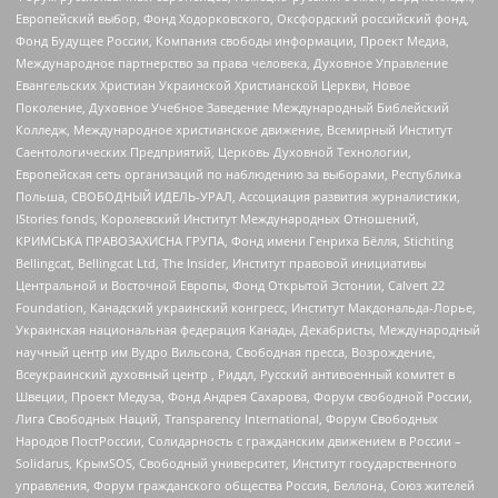
Европейский выбор, Фонд Ходорковского, Оксфордский российский фонд,
Фонд Будущее России, Компания свободы информации, Проект Медиа,
Международное партнерство за права человека, Духовное Управление
Евангельских Христиан Украинской Христианской Церкви, Новое
Поколение, Духовное Учебное Заведение Международный Библейский
Колледж, Международное христианское движение, Всемирный Институт
Саентологических Предприятий, Церковь Духовной Технологии,
Европейская сеть организаций по наблюдению за выборами, Республика
Польша, СВОБОДНЫЙ ИДЕЛЬ-УРАЛ, Ассоциация развития журналистики,
IStories fonds, Королевский Институт Международных Отношений,
КРИМСЬКА ПРАВОЗАХИСНА ГРУПА, Фонд имени Генриха Бёлля, Stichting
Bellingcat, Bellingcat Ltd, The Insider, Институт правовой инициативы
Центральной и Восточной Европы, Фонд Открытой Эстонии, Calvert 22
Foundation, Канадский украинский конгресс, Институт Макдональда-Лорье,
Украинская национальная федерация Канады, Декабристы, Международный
научный центр им Вудро Вильсона, Свободная пресса, Возрождение,
Всеукраинский духовный центр , Риддл, Русский антивоенный комитет в
Швеции, Проект Медуза, Фонд Андрея Сахарова, Форум свободной России,
Лига Свободных Наций, Transparеncy International, Форум Свободных
Народов ПостРоссии, Солидарность с гражданским движением в России –
Solidarus, КрымSOS, Свободный университет, Институт государственного
управления, Форум гражданского общества Россия, Беллона, Союз жителей