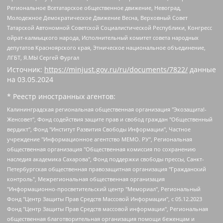
Региональное Всетатарское общественное движение, Невоград,
Молодежное Демократическое Движение Весна, Верховный Совет
Татарской Автономной Советской Социалистической Республики, Конгресс
ойрат-калмыцкого народа, Исполнительный комитет совета народных
депутатов Красноярского края, Этническое национальное объединение,
ЛГБТ, Я.МЫ Сергей Фургал
Источник:
https://minjust.gov.ru/ru/documents/7822/
данные
на
03.05.2024
* Реестр иностранных агентов:
Калининградская региональная общественная организация "Экозащита!-Женсовет", Фонд содействия защите прав и свобод граждан "Общественный вердикт", Фонд "Институт Развития Свободы Информации", Частное учреждение "Информационное агентство МЕМО. РУ", Региональная общественная организация "Общественная комиссия по сохранению наследия академика Сахарова", Фонд поддержки свободы прессы, Санкт-Петербургская общественная правозащитная организация "Гражданский контроль", Межрегиональная общественная организация "Информационно-просветительский центр "Мемориал", Региональный Фонд "Центр Защиты Прав Средств Массовой Информации", с 05.12.2023 Фонд "Центр Защиты Прав Средств массовой информации", Региональная общественная благотворительная организация помощи беженцам и мигрантам "Гражданское содействие", Негосударственное образовательное учреждение дополнительного профессионального образования (повышение квалификации) специалистов "АКАДЕМИЯ ПО ПРАВАМ ЧЕЛОВЕКА", Свердловская региональная общественная организация "Сутяжник", Автономная некоммерческая организация "Центр независимых социологических исследований", Союз общественных объединений "Российский исследовательский центр по правам человека", Региональное общественное учреждение научно-информационный центр "МЕМОРИАЛ", Некоммерческая организация "Фонд защиты гласности", Автономная некоммерческая организация "Институт прав человека", Городская общественная организация "Екатеринбургское общество "МЕМОРИАЛ", Городская общественная организация "Рязанское историко-просветительское и правозащитное общество "Мемориал" (Рязанский Мемориал), Челябинский региональный орган общественной самодеятельности – женское общественное объединение "Женщины Евразии", Челябинский региональный орган общественной самодеятельности "Уральская правозащитная группа", Фонд содействия защите здоровья и социальной справедливости имени Андрея Рылькова, Автономная Некоммерческая Организация "Аналитический Центр Юрия Левады", Автономная некоммерческая организация социальной поддержки населения "Проект Апрель", Региональная общественная организация помощи женщинам и детям, находящимся в кризисной ситуации "Информационно-методический центр "Анна", Фонд содействия развитию массовых коммуникаций и правовому просвещению "Так-так-Так", Фонд содействия устойчивому развитию "Серебряная тайга", Свердловский региональный общественный фонд социальных проектов "Новое время", "Idel.Реалии", Кавказ.Реалии, Крым.Реалии, Телеканал Настоящее Время, Татаро-башкирская служба Радио Свобода (Azatliq Radiosi), Радио Свободная Европа/Радио Свобода (PCE/PC), "Сибирь.Реалии", "Фактограф", Благотворительный фонд помощи осужденным и их семьям, Автономная некоммерческая организация "Институт глобализации и социальных движений", Фонд "В защиту прав заключенных", Частное учреждение "Центр поддержки и содействия развитию средств массовой информации", Пензенский региональный общественный благотворительный фонд "Гражданский союз", "Север.Реалии", Некоммерческая организация Фонд "Правовая инициатива", Общество с ограниченной ответственностью "Радио Свободная Европа/Радио Свобода", Чешское информационное агентство "MEDIUM-ORIENT", Красноярская региональная общественная организация "Мы против СПИДа", Камалягин Денис Николаевич, Маркелов Сергей Евгеньевич, Пономарев Лев Александрович, Савицкая Людмила Алексеевна, Автономная некоммерческая организация "Центр по работе с проблемой насилия "НАСИЛИЮ.НЕТ", Межрегиональный профессиональный союз работников здравоохранения "Альянс врачей", Юридическое лицо, зарегистрированное в Латвийской Республике, SIA "Medusa Project" (регистрационный номер 40103797863, дата регистрации 10.06.2014), Некоммерческая организация "Фонд по борьбе с коррупцией", Автономная некоммерческая организация "Институт права и публичной политики", Баданин Роман Сергеевич, Гликин Максим Александрович, Железнова Мария Михайловна, Лукьянова Юлия Сергеевна, Маетная Елизавета Витальевна, Маняхин Петр Борисович, Чуракова Ольга Владимировна, Ярош Юлия Петровна, Юридическое лицо "The Insider SIA", зарегистрированное в Риге, Латвийская Республика (дата регистрации 26.06.2015), являющееся администратором доменного имени интернет-издания "The Insider SIA", https://theins.ru, Постернак Алексей Евгеньевич, Рубин Михаил Аркадьевич, Анин Роман Александрович, Юридическое лицо Istories fonds, зарегистрированное в Латвийской Республике (регистрационный номер 50008295751, дата регистрации 24.02.2020), Великовский Дмитрий Александрович, Долинина Ирина Николаевна, Мароховская Алеся Алексеевна, Шлейнов Роман Юрьевич, Шмагун Олеся Валентиновна, Общество с ограниченной ответственностью "Альтаир 2021", Общество с ограниченной ответственностью "Вега 2021", Общество с ограниченной ответственностью "Главный редактор 2021", Общество с ограниченной ответственностью "Ромашки монолит", Важенков Артем Валерьевич, Ивановская областная общественная организация "Центр гендерных исследований", Гурман Юрий Альбертович, Медиапроект "ОВД-Инфо", Егоров Владимир Владимирович, Жилинский Владимир Александрович, Общество с ограниченной ответственностью "ЗП", Иванова София Юрьевна, Карезина Инна Павловна, Кильтау Екатерина Викторовна, Петров Алексей Викторович, Пискунов Сергей Евгеньевич, Смирнов Сергей Сергеевич, Тихонов Михаил Сергеевич, Общество с ограниченной ответственностью "ЖУРНАЛИСТ-ИНОСТРАННЫЙ АГЕНТ", Арапова Галина Юрьевна, Вольтская Татьяна Анатольевна, Американская компания "Mason G.E.S. Anonymous Foundation" (США), являющаяся владельцем интернет-издания https://mnews.world/, Компания "Stichting Bellingcat", зарегистрированная в Нидерландах (дата регистрации 11.07.2018), Захаров Андрей Вячеславович, Клепиковская Екатерина Дмитриевна, Общество с ограниченной ответственностью "МЕМО", Перл Роман Александрович, Симонов Евгений Алексеевич, Соловьева Елена Анатольевна, Сотников Даниил Владимирович, Сурначева Елизавета Дмитриевна, Автономная некоммерческая организация по защите прав человека и информированию населения "Якутия – Наше Мнение", Общество с ограниченной ответственностью "Москоу диджитал медиа", с 26.01.2023 Общество с ограниченной ответственностью "Чайка Белые сады", Ветошкина Валерия Валерьевна, Заговора Максим Александрович, Межрегиональное общественное движение "Российская ЛГБТ - сеть", Оленичев Максим Владимирович, Павлов Иван Юрьевич, Скворцова Елена Сергеевна, Общество с ограниченной ответственностью "Как бы инагент", Кочетков Игорь Викторович, Общество с ограниченной ответственностью "Честные выборы", Еланчик Олег Александрович, Общество с ограниченной ответственностью "Нобелевский призыв", Гималова Регина Эмилевна, Григорьев Андрей Валерьевич, Григорьева Алина Александровна, Ассоциация по содействию защите прав призывников, альтернативнослужащих и военнослужащих "Правозащитная группа "Гражданин.Армия.Право", Хисамова Регина Фаритовна, Автономная некоммерческая организация по реализации социально-правовых программ "Лилит", Дальневосточное общественное движение "Маяк", Санкт-Петербургская ЛГБТ-инициативная группа "Выход", Инициативная группа ЛГБТ+ "Реверс", Алексеев Андрей Викторович, Бекбулатова Таисия Львовна, Беляев Иван Михайлович, Владыкина Елена Сергеевна, Гельман Марат Александрович, Никульшина Вероника Юрьевна, Толоконникова Надежда Андреевна, Шендерович Виктор Анатольевич, Общество с ограниченной ответственностью "Данное сообщение", Общество с ограниченной ответственностью Издательский дом "Новая глава", Айнбиндер Александра Александровна, Московский комьюнити-центр для ЛГБТ+инициатив, Благотворительный фонд развития филантропии, Deutsche Welle (Германия, Kurt-Schumacher-Strasse 3, 53113 Bonn), Борзунова Мария Михайловна, Воробьев Виктор Викторович, Голубева Анна Львовна, Константинова Алла Михайловна, Малкова Ирина Владимировна, Мурадов Мурад Абдулгалимович, Осетинская Елизавета Николаевна, Понасенков Евгений Николаевич, Ганапольский Матвей Юрьевич, Киселев Евгений Алексеевич, Борухович Ирина Григорьевна, Дремин Иван Тимофеевич, Дубровский Дмитрий Викторович, Красноярская региональная общественная организация поддержки и развития альтернативных образовательных технологий и межкультурных коммуникаций "ИНТЕРРА", Маяковская Екатерина Алексеевна, Фейгин Марк Захарович, Филимонов Андрей Викторович, Дзугкоева Регина Николаевна, Доброхотов Роман Александрович, Дудь Юрий Александрович, Елкин Сергей Владимирович, Кругликов Кирилл Игоревич, Сабунаева Мария Леонидовна, Семенов Алексей Владимирович, Шаинян Карен Багратович, Шульман Екатерина Михайловна, Асафьев Артур Валерьевич, Вахштайн Виктор Семенович, Венедиктов Алексей Алексеевич, Лушникова Екатерина Евгеньевна, Волков Леонид Михайлович, Невзоров Александр Глебович, Пархоменко Сергей Борисович, Сироткин Ярослав Николаевич, Кара-Мурза Владимир Владимирович, Баранова Наталья Владимировна, Гозман Леонид Яковлевич, Кагарлицкий Борис Юльевич, Климарев Михаил Валерьевич, Милов Владимир Станиславович, Автономная некоммерческая организация Краснодарский центр современного искусства "Типография", Моргенштерн Алишер Тагирович, Соболь Любовь Эдуардовна, Общество с ограниченной ответственностью "ЛИЗА НОРМ", Каспаров Гарри Кимович, Ходорковский Михаил Борисович, Общество с ограниченной ответственностью "Апрельские тезисы", Данилович Ирина Брониславовна, Кашин Олег Владимирович, Петров Николай Владимирович, Пивоваров Алексей Владимирович, Соколов Михаил Владимирович, Цветкова Юлия Владимировна, Чичваркин Евгений Александрович, Комитет против пыток/Команда против пыток, Общество с ограниченной ответственностью "Первый научный", Общество с ограниченной ответственностью "Вертолет и ко", Белоцерковская Вероника Борисовна, Кац Максим Евгеньевич, Лазарева Татьяна Юрьевна, Шаведдинов Руслан Табризович, Яшин Илья Валерьевич, Общество с ограниченной ответственностью "Иноагент ААВ", Алешковский Дмитрий Петрович, Альбац Евгения Марковна, Быков Дмитрий Львович, Галямина Юлия Евгеньевна, Лойко Сергей Леонидович, Мартынов Кирилл Константинович, Медведев Сергей Александрович, Крашенинников Федор Геннадиевич, Гордеева Катерина Вл