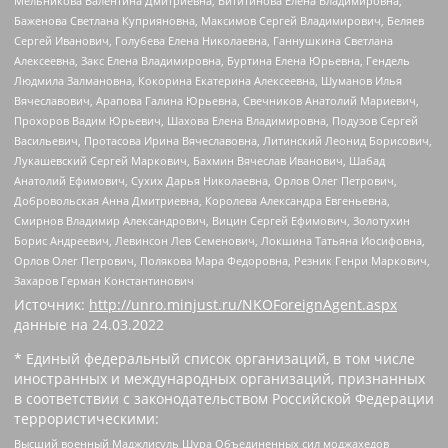
Мельникова Валентина Дмитриевна, Вититинова Елена Владимировна,
Баженова Светлана Куприяновна, Максимов Сергей Владимирович, Беляев
Сергей Иванович, Голубева Елена Николаевна, Ганнушкина Светлана
Алексеевна, Закс Елена Владимировна, Буртина Елена Юрьевна, Гендель
Людмила Залмановна, Кокорина Екатерина Алексеевна, Шуманов Илья
Вячеславович, Арапова Галина Юрьевна, Свечников Анатолий Мариевич,
Прохоров Вадим Юрьевич, Шахова Елена Владимировна, Подузов Сергей
Васильевич, Протасова Ирина Вячеславовна, Литинский Леонид Борисович,
Лукашевский Сергей Маркович, Бахмин Вячеслав Иванович, Шабад
Анатолий Ефимович, Сухих Дарья Николаевна, Орлов Олег Петрович,
Добровольская Анна Дмитриевна, Королева Александра Евгеньевна,
Смирнов Владимир Александрович, Вицин Сергей Ефимович, Золотухин
Борис Андреевич, Левинсон Лев Семенович, Локшина Татьяна Иосифовна,
Орлов Олег Петрович, Полякова Мара Федоровна, Резник Генри Маркович,
Захаров Герман Константинович
Источник:
http://unro.minjust.ru/NKOForeignAgent.aspx
данные на
24.03.2022
* Единый федеральный список организаций, в том числе
иностранных и международных организаций, признанных
в соответствии с законодательством Российской Федерации
террористическими:
Высший военный Маджлисуль Шура Объединенных сил моджахедов