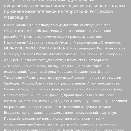
неправительственных организаций, деятельность которых
признана нежелательной на территории Российской
Федерации:
Национальный фонд в поддержку демократии, Институт Открытое
Общество Фонд Содействия, Фонд Открытое общество, Американо-
российский фонд по экономическому и правовому развитию,
Национальный Демократический Институт Международных Отношений,
MEDIA DEVELOPMENT INVESTMENT FUND, Международный Республиканский
Институт, Открытая Россия, Институт современной России, Черноморский
фонд регионального сотрудничества, Европейская Платформа за
Демократические Выборы, Международный центр электоральных
исследований, Германский фонд Маршалла Соединенных Штатов,
Тихоокеанский центр защиты окружающей среды и природных ресурсов,
Свободная Россия, Всемирный конгресс украинцев, Атлантический совет,
Человек в беде, Европейский фонд за демократию, Джеймстаунский фонд,
Прожект Хармони, Родники дракона, Врачи против насильственного
извлечения органов, Фалунь Дафа, Друзья Фалуньгун, Фалуньгун, Коалиция
по расследованию преследования в отношении Фалуньгун в Китае,
Всемирная организация по расследованию преследований Фалуньгун,
Пражский гражданский центр, Ассоциация школ политических
исследований при Совете Европы, Центр либеральной современности,
Форум русскоязычных европейцев, Немецко-русский обмен, Бард колледж,