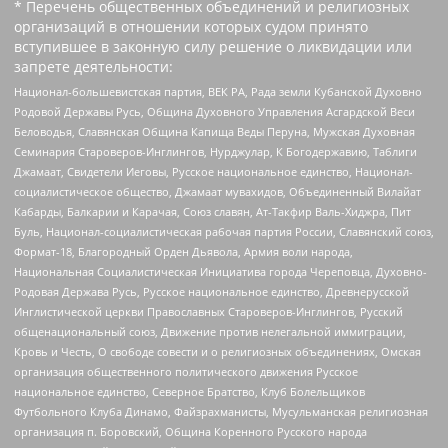
* Перечень общественных объединений и религиозных
организаций в отношении которых судом принято
вступившее в законную силу решение о ликвидации или
запрете деятельности:
Национал-большевистская партия, ВЕК РА, Рада земли Кубанской Духовно
Родовой Державы Русь, Община Духовного Управления Асгардской Веси
Беловодья, Славянская Община Капища Веды Перуна, Мужская Духовная
Семинария Староверов-Инглингов, Нурджулар, К Богодержавию, Таблиги
Джамаат, Свидетели Иеговы, Русское национальное единство, Национал-
социалистическое общество, Джамаат мувахидов, Объединенный Вилайат
Кабарды, Балкарии и Карачая, Союз славян, Ат-Такфир Валь-Хиджра, Пит
Буль, Национал-социалистическая рабочая партия России, Славянский союз,
Формат-18, Благородный Орден Дьявола, Армия воли народа,
Национальная Социалистическая Инициатива города Череповца, Духовно-
Родовая Держава Русь, Русское национальное единство, Древнерусской
Инглистической церкви Православных Староверов-Инглингов, Русский
общенациональный союз, Движение против нелегальной иммиграции,
Кровь и Честь, О свободе совести и о религиозных объединениях, Омская
организация общественного политического движения Русское
национальное единство, Северное Братство, Клуб Болельщиков
Футбольного Клуба Динамо, Файзрахманисты, Мусульманская религиозная
организация п. Боровский, Община Коренного Русского народа