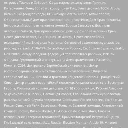
островов Тисима и Хабомаи, Съезд народных депутатов, Гринпис
Интернешнл, Фонд борьбы с коррупцией Инк, Завет церквей TCCN, Агора,
Всемирный фонд природы, BDR Novaja Gazeta-Europe, Алтай проект,
Образовательный дом прав человека Чернигов, Фонд Дом Прав Человека,
Белорусский дом прав человека имени Бориса Звозскова, Дом прав
человека Тбилиси, Дом прав человека Ереван, Дом прав человека Крым,
Центр дикого лосося, TVR Studios, ТВ Дождь, Центр европейских
исследований им Вилфрида Мартенса, Сетевое объединение журналистов
расследователей, АЛЛАТРА, За свободную Россию, Свободная Бурятия, Uralic,
UnKremlin, Международная федерация транспортных рабочих, ИстЧам
Финланд, Гудзоновский институт, Фонд Демократического Развития,
Комитет-2024, Центрально-Европейский университет, Центр
восточноевропейских и международных исследований, Общество
Сторожевой башни, Библии и трактатов Свидетелей Иеговы, Гражданский
Совет, Центр анализа европейской политики, Академическая сеть Восточная
Европа, Российский комитет действия, РЭНД корпорейшн, Русская Америка
за демократию в России, Настоящая Россия, Глобальная сеть журналистов-
расследователей, Служба поддержки, Свободная Россия Берлин, Свободная
Россия Северный Рейн-Вестфалия, Фонд глобальной помощи, Антивоенный
комитет России, Russie-Libertes, La Asocicion de Rusos Libres, Союз за
возвращение Северных территорий, Крымскотатарский Ресурсный Центр,
Глобальный союз IndustriALL, Russian Election Monitor, Article 19, Мнение