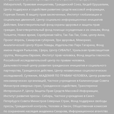
Избирателей, Правовая инициатива, Гражданский Союз, Хасдей Ерушалаим,
Центр поддержки и содействия развитию средств массовой информации,
Горячая Линия, В защиту прав заключенных, Институт глобализации и
социальных движений, Центр социально-информационных инициатив
Действие, Благотворительный фонд охраны здоровья и защиты прав
граждан, Благотворительный фонд помощи осужденным и их семьям, Фонд
Тольятти, Новое время, Серебряная тайга, Так-Так-Так, Сова, центр Анна,
Проект Апрель, Самарская губерния, Эра здоровья, Мемориал,
Аналитический Центр Юрия Левады, Издательство Парк Гагарина, Фонд
имени Андрея Рылькова, Сфера, Центр СИБАЛЬТ, Уральская правозащитная
группа, Женщины Евразии, Институт прав человека, Фонд защиты гласности,
Российский исследовательский центр по правам человека,
Дальневосточный центр развития гражданских инициатив и социального
партнерства, Гражданское действие, Центр независимых социологических
исследований, Сутяжник, АКАДЕМИЯ ПО ПРАВАМ ЧЕЛОВЕКА, Центр развития
некоммерческих организаций, Частное учреждение в Калининграде Совета
Министров северных стран, Гражданское содействие, Трансперенси
Интернешнл-Р, Центр Защиты Прав Средств Массовой Информации,
Институт развития прессы - Сибирь, Частное учреждение в Санкт-
Петербурге Совета Министров Северных Стран, Фонд поддержки свободы
прессы, Гражданский контроль, Человек и Закон, Общественная комиссия
по сохранению наследия академика Сахарова, Информационное агентство