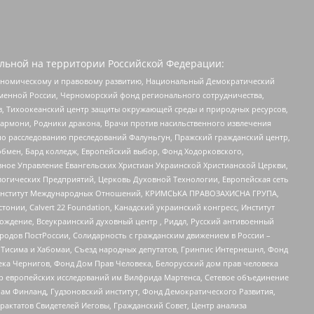
льной на территории Российской Федерации:
кономическому и правовому развитию, Национальный Демократический
менной России, Черноморский фонд регионального сотрудничества,
, Тихоокеанский центр защиты окружающей среды и природных ресурсов,
 Хармони, Родники дракона, Врачи против насильственного извлечения
по расследованию преследований Фалуньгун, Пражский гражданский центр,
бмен, Бард колледж, Европейский выбор, Фонд Ходорковского,
ное Управление Евангельских Христиан Украинской Христианской Церкви,
огических Предприятий, Церковь Духовной Технологии, Европейская сеть
ий Институт Международных Отношений, КРИМСЬКА ПРАВОЗАХИСНА ГРУПА,
стонии, Calvert 22 Foundation, Канадский украинский конгресс, Институт
ждение, Всеукраинский духовный центр , Риддл, Русский антивоенный
ародов ПостРоссии, Солидарность с гражданским движением в России –
в Тисима и Хабомаи, Съезд народных депутатов, Гринпис Интернешнл, Фонд
ека Чернигов, Фонд Дом Прав Человека, Белорусский дом прав человека
нтр европейских исследований им Вилфрида Мартенса, Сетевое объединение
Чам Финланд, Гудзоновский институт, Фонд Демократического Развития,
актатов Свидетелей Иеговы, Гражданский Совет, Центр анализа