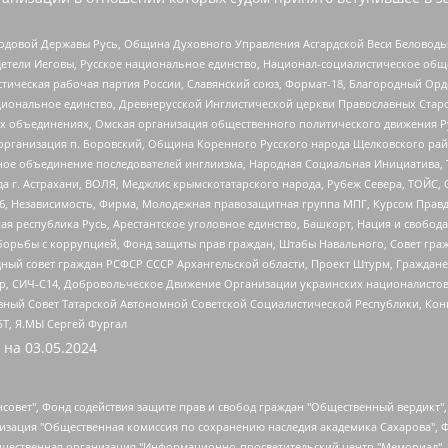
 Родовой Державы Русь, Община Духовного Управления Асгардской Веси Беловод
детели Иеговы, Русское национальное единство, Национал-социалистическое об
истическая рабочая партия России, Славянский союз, Формат-18, Благородный Ор
ациональное единство, Древнерусской Инглистической церкви Православных Ста
ных объединениях, Омская организация общественного политического движения Р
рганизация п. Боровский, Община Коренного Русского народа Щелковского район
гиозное объединение последователей инглиизма, Народная Социальная Инициатива,
 г. Астрахани, ВОЛЯ, Меджлис крымскотатарского народа, Рубеж Севера, ТОЙС, 
6, Независимость, Фирма, Молодежная правозащитная группа МПГ, Курсом Правд
ая республика Русь, Арестантское уголовное единство, Башкорт, Нация и свобода,
орьбы с коррупцией, Фонд защиты прав граждан, Штабы Навального, Совет гражд
ный совет граждан РСФСР СССР Архангельской области, Проект Штурм, Граждане 
tsApp, СИЧ-С14, Добровольческое Движение Организации украинских националисто
ный Совет Татарской Автономной Советской Социалистической Республики, Кон
БТ, Я.МЫ Сергей Фургал
 на
03.05.2024
мная некоммерческая организация "Центр по работе с проблемой насилия "НАСИЛИЮ.НЕТ", Межрегиональный профессиональный союз работников здравоохранения "Альянс врачей", Юридическое лицо, зарегистрированное в Латвийской Республике, SIA "Medusa Project" (регистрационный номер 40103797863, дата регистрации 10.06.2014), Некоммерческая организация "Фонд по борьбе с коррупцией", Автономная некоммерческая организация "Институт права и публичной политики", Баданин Роман Сергеевич, Гликин Максим Александрович, Железнова Мария Михайловна, Лукьянова Юлия Сергеевна, Маетная Елизавета Витальевна, Маняхин Петр Борисович, Чуракова Ольга Владимировна, Ярош Юлия Петровна, Юридическое лицо "The Insider SIA", зарегистрированное в Риге, Латвийская Республика (дата регистрации 26.06.2015), являющееся администратором доменного имени интернет-издания "The Insider SIA", https://theins.ru, Постернак Алексей Евгеньевич, Рубин Михаил Аркадьевич, Анин Роман Александрович, Юридическое лицо Istories fonds, зарегистрированное в Латвийской Республике (регистрационный номер 50008295751, дата регистрации 24.02.2020), Великовский Дмитрий Александрович, Долинина Ирина Николаевна, Мароховская Алеся Алексеевна, Шлейнов Роман Юрьевич, Шмагун Олеся Валентиновна, Общество с ограниченной ответственностью "Альтаир 2021", Общество с ограниченной ответственностью "Вега 2021", Общество с ограниченной ответственностью "Главный редактор 2021", Общество с ограниченной ответственностью "Ромашки монолит", Важенков Артем Валерьевич, Ивановская областная общественная организация "Центр гендерных исследований", Гурман Юрий Альбертович, Медиапроект "ОВД-Инфо", Егоров Владимир Владимирович, Жилинский Владимир Александрович, Общество с ограниченной ответственностью "ЗП", Иванова София Юрьевна, Карезина Инна Павловна, Кильтау Екатерина Викторовна, Петров Алексей Викторович, Пискунов Сергей Евгеньевич, Смирнов Сергей Сергеевич, Тихонов Михаил Сергеевич, Общество с ограниченной ответственностью "ЖУРНАЛИСТ-ИНОСТРАННЫЙ АГЕНТ", Арапова Галина Юрьевна, Вольтская Татьяна Анатольевна, Американская компания "Mason G.E.S. Anonymous Foundation" (США), являющаяся владельцем интернет-издания https://mnews.world/, Компания "Stichting Bellingcat", зарегистрированная в Нидерландах (дата регистрации 11.07.2018), Захаров Андрей Вячеславович, Клепиковская Екатерина Дмитриевна, Общество с ограниченной ответственностью "МЕМО", Перл Роман Александрович, Симонов Евгений Алексеевич, Соловьева Елена Анатольевна, Сотников Даниил Владимирович, Сурначева Елизавета Дмитриевна, Автономная некоммерческая организация по защите прав человека и информированию населения "Якутия – Наше Мнение", Общество с ограниченной ответственностью "Москоу диджитал медиа", с 26.01.2023 Общество с ограниченной ответственностью "Чайка Белые сады", Ветошкина Валерия Валерьевна, Заговора Максим Александрович, Межрегиональное общественное движение "Российская ЛГБТ - сеть", Оленичев Максим Владимирович, Павлов Иван Юрьевич, Скворцова Елена Сергеевна, Общество с ограниченной ответственностью "Как бы инагент", Кочетков Игорь Викторович, Общество с ограниченной ответственностью "Честные выборы", Еланчик Олег Александрович, Общество с ограниченной ответственностью "Нобелевский призыв", Гималова Регина Эмилевна, Григорьев Андрей Валерьевич, Григорьева Алина Александровна, Ассоциация по содействию защите прав призывников, альтернативнослужащих и военнослужащих "Правозащитная группа "Гражданин.Армия.Право", Хисамова Регина Фаритовна, Автономная некоммерческая организация по реализации социально-правовых программ "Лилит", Дальн