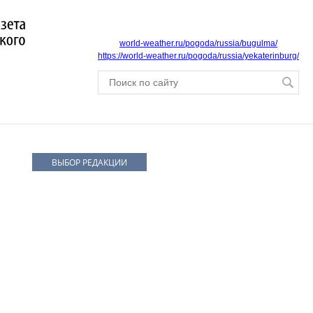
world-weather.ru/pogoda/russia/bugulma/
https://world-weather.ru/pogoda/russia/yekaterinburg/
ВЫБОР РЕДАКЦИИ