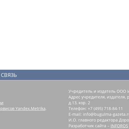
 СВЯЗЬ
Учредитель и издатель ООО 
Адрес учредителя, издателя, р
зи
д.13, кор. 2
рвисов Yandex.Metrika,
Телефон: +7 (495) 718-84-11
E-mail: info@bugulma-gazeta.r
И.О. главного редактора Доро
Разработчик сайта –
INFOROS