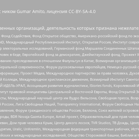
с ником Gumar Amito, лицензия CC-BY-SA-4.0
енных организаций, деятельность которых признана нежелате
 Фонд Содействия, Фонд Открытое общество, Американо-российский фонд по э
 Международный Республиканский Институт, Открытая Россия, Институт совре
р электоральных исследований, Германский фонд Маршалла Соединенных Штатов
еловек в беде, Европейский фонд за демократию, Джеймстаунский фонд, Прожект
дованию преследования в отношении Фалуньгун в Китае, Всемирная организация 
беральной современности, Форум русскоязычных европейцев, Немецко-русский о
формации, Проект Медиа, Международное партнерство за права человека, Духов
 Колледж, Международное христианское движение, Всемирный Институт Саентол
 ИДЕЛЬ-УРАЛ, Ассоциация развития журналистики, IStories fonds, Королевск
r, Институт правовой инициативы Центральной и Восточной Европы, Фонд Открытой Э
ты, Международный научный центр им Вудро Вильсона, Свободная пресса, Возро
России, Лига Свободных Наций, Transparеncy International, Форум Свободных Н
правления, Форум гражданского общества Россия, Беллона, Союз жителей острово
роды, BDR Novaja Gazeta-Europe, Алтай проект, Образовательный дом прав челов
еван, Дом прав человека Крым, Центр дикого лосося, TVR Studios, ТВ Дождь, Це
урятия, Uralic, UnKremlin, Международная федерация транспортных рабочих, Ист
ейских и международных исследований, Общество Сторожевой башни, Библии и тр