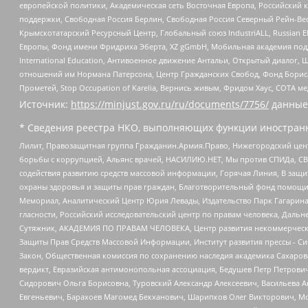
европейской политики, Академическая сеть Восточная Европа, Российский к
поддержки, Свободная Россия Берлин, Свободная Россия Северный Рейн-Вест
Крымскотатарский Ресурсный Центр, Глобальный союз IndustriALL, Russian E
Европы, Фонд имени Фридриха Эберта, XZ gGmbH, Мобильная академия поддержк
International Education, Антивоенное движение Антальи, Открытый диало
отношений им Нормана Патерсона, Центр Гражданских Свобод, Фонд Бориса
Прометей, Stop Occupation of Karelia, Вернись живым, Фридом Хаус, СОТА 
Источник:
https://minjust.gov.ru/ru/documents/7756/
данные
* Сведения реестра НКО, выполняющих функции иностранн
Лилит, Правозащитная группа Гражданин.Армия.Право, Нижегородский цент
борьбы с коррупцией, Альянс врачей, НАСИЛИЮ.НЕТ, Мы против СПИДа, СВЕ
содействия развитию средств массовой информации, Горячая Линия, В защ
охраны здоровья и защиты прав граждан, Благотворительный фонд помощи ос
Мемориал, Аналитический Центр Юрия Левады, Издательство Парк Гагарина
гласности, Российский исследовательский центр по правам человека, Даль
Сутяжник, АКАДЕМИЯ ПО ПРАВАМ ЧЕЛОВЕКА, Центр развития некоммерческих
Защиты Прав Средств Массовой Информации, Институт развития прессы - Си
Закон, Общественная комиссия по сохранению наследия академика Сахаров
вердикт, Евразийская антимонопольная ассоциация, Бедушев Петр Петрови
Сидорович Ольга Борисовна, Туровский Александр Алексеевич, Васильева А
Евгеньевич, Барахоев Магомед Бекханович, Шарипков Олег Викторович, М