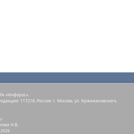
ИА «Инфорос».
едакции: 117218, Россия, г. Москва, ул. Кржижановского,
u
хова Н.В.
2026