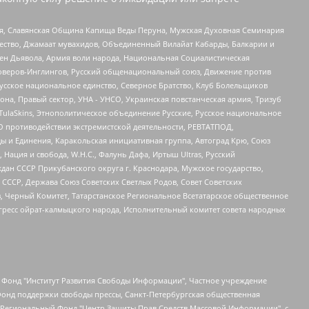
ья, Славянская Община Капища Веды Перуна, Мужская Духовная Семинария
щество, Джамаат мувахидов, Объединенный Вилайат Кабарды, Балкарии и
ден Дьявола, Армия воли народа, Национальная Социалистическая
роверов-Инглингов, Русский общенациональный союз, Движение против
усское национальное единство, Северное Братство, Клуб Болельщиков
а, Правый сектор, УНА - УНСО, Украинская повстанческая армия, Тризуб
 TulaSkins, Этнополитическое объединение Русские, Русское национальное
О противодействии экстремистской деятельности, РЕВТАТПОД,
ы и Единения, Каракольская инициативная группа, Автоград Крю, Союз
 Нация и свобода, W.H.С., Фалунь Дафа, Иртыш Ultras, Русский
ан СССР Прикубанского округа г. Краснодара, Мужское государство,
СССР, Держава Союз Советских Светлых Родов, Совет Советских
в, Черный Комитет, Татарстанское Региональное Всетатарское общественное
гресс ойрат-калмыцкого народа, Исполнительный комитет совета народных
евосточное общественное движение "Маяк", Санкт-Петербургская ЛГБТ-инициативная группа "Выход", Инициативная группа ЛГБТ+ "Реверс", Алексеев Андрей Викторович, Бекбулатова Таисия Львовна, Беляев Иван Михайлович, Владыкина Елена Сергеевна, Гельман Марат Александрович, Никульшина Вероника Юрьевна, Толоконникова Надежда Андреевна, Шендерович Виктор Анатольевич, Общество с ограниченной ответственностью "Данное сообщение", Общество с ограниченной ответственностью Издательский дом "Новая глава", Айнбиндер Александра Александровна, Московский комьюнити-центр для ЛГБТ+инициатив, Благотворительный фонд развития филантропии, Deutsche Welle (Германия, Kurt-Schumacher-Strasse 3, 53113 Bonn), Борзунова Мария Михайловна, Воробьев Виктор Викторович, Голубева Анна Львовна, Константинова Алла Михайловна, Малкова Ирина Владимировна, Мурадов Мурад Абдулгалимович, Осетинская Елизавета Николаевна, Понасенков Евгений Николаевич, Ганапольский Матвей Юрьевич, Киселев Евгений Алексеевич, Борухович Ирина Григорьевна, Дремин Иван Тимофеевич, Дубровский Дмитрий Викторович, Красноярская региональная общественная организация поддержки и развития альтернативных образовательных технологий и межкультурных коммуникаций "ИНТЕРРА", Маяковская Екатерина Алексеевна, Фейгин Марк Захарович, Филимонов Андрей Викторович, Дзугкоева Регина Николаевна, Доброхотов Роман Александрович, Дудь Юрий Александрович, Елкин Сергей Владимирович, Кругликов Кирилл Игоревич, Сабунаева Мария Леонидовна, Семенов Алексей Владимирович, Шаинян Карен Багратович, Шульман Екатерина Михайловна, Асафьев Артур Валерьевич, Вахштайн Виктор Семенович, Венедиктов Алексей Алексеевич, Лушникова Екатерина Евгеньевна, Волков Леонид Михайлович, Невзоров Александр Глебович, Пархоменко Сергей Борисович, Сироткин Ярослав Николаевич, Кара-Мурза Владимир Владимирович, Баранова Наталья Владимировна, Гозман Леонид Яковлевич, Кагарлицкий Борис Юльевич, Климарев Михаил Валерьевич, Милов Владимир Станиславович, Автономная некоммерческая организация Краснодарский центр современного искусства "Типография", Моргенштерн Алишер Тагирович, Соболь Любовь Эдуардовна, Общество с ограниченной ответственностью "ЛИЗА НОРМ", Каспаров Гарри Кимович, Ходорковский Михаил Борисович, Общество с ограниченной ответственностью "Апрельские тезисы", Данилович Ирина Брониславовна, Кашин Олег Владимирович, Петров Николай Владимирович, Пивоваров Алексей Владимирович, Соколов Михаил Владимирович, Цветкова Юлия Владимировна, Чичваркин Евгений Александрович, Комитет против пыток/Команда против пыток, Общество с ограниченной ответственностью "Первый научный", Общество с ограниченной ответственностью "Вертолет и ко", Белоцерковская Вероника Борисовна, Кац Максим Евгеньевич, Лазарева Татьяна Юрьевна, Шаведдинов Руслан Табризович, Яшин Илья Валерьевич, Общество с ограниченной ответственностью "Иноагент ААВ", Алешковский Дмитрий Петрович, Альбац Евгения Марковна, Быков Дмитрий Львович, Галямина Юлия Евгеньевна, Лойко Сергей Леонидович, Мартынов Кирилл Константинович, Медведев Сергей Александрович, Крашенинников Федор Геннадиевич, Гордеева Катерина Вл