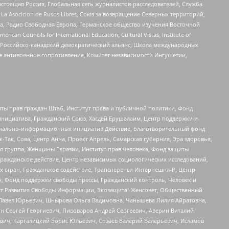
астоящая Россия, Глобальная сеть журналистов-расследователей, Служба
a Asocicion de Rusos Libres, Союз за возвращение Северных территорий,
еста, Радио Свободная Европа, Германское общество изучения Восточной
ouncils for International Education, Cultural Vistas, Institute of
, Российско-канадский демократический альянс, Школа международных
е антивоенное сопротивление, Комитет независимости Ингушетии,
ты прав граждан Штаб, Институт права и публичной политики, Фонд
инициатива, Гражданский Союз, Хасдей Ерушалаим, Центр поддержки и
социально-информационных инициатив Действие, Благотворительный фонд
Так, Сова, центр Анна, Проект Апрель, Самарская губерния, Эра здоровья,
я группа, Женщины Евразии, Институт прав человека, Фонд защиты
Гражданское действие, Центр независимых социологических исследований,
стран, Гражданское содействие, Трансперенси Интернешнл-Р, Центр
н, Фонд поддержки свободы прессы, Гражданский контроль, Человек и
тут Развития Свободы Информации, Экозащита!-Женсовет, Общественный
й Павел Юрьевич, Шнырова Ольга Вадимовна, Чанышева Лилия Айратовна,
ин Сергей Георгиевич, Пивоваров Андрей Сергеевич, Аверин Виталий
вич, Каргалицкий Борис Юльевич, Созаев Валерий Валерьевич, Исламов