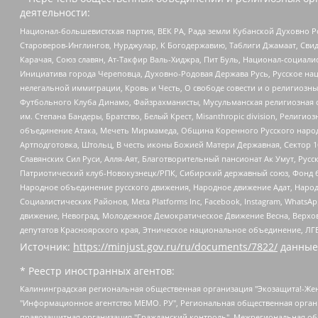
деятельности:
Национал-большевистская партия, ВЕК РА, Рада земли Кубанской Духовно
Староверов-Инглингов, Нурджулар, К Богодержавию, Таблиги Джамаат, Сви
Карачая, Союз славян, Ат-Такфир Валь-Хиджра, Пит Буль, Национал-социал
Инициатива города Череповца, Духовно-Родовая Держава Русь, Русское н
нелегальной иммиграции, Кровь и Честь, О свободе совести и о религиоз
Футбольного Клуба Динамо, Файзрахманисты, Мусульманская религиозная о
им. Степана Бандеры, Братство, Белый Крест, Misanthropic division, Рели
объединение Атака, Мечеть Мирмамеда, Община Коренного Русского народа
Артподготовка, Штольц, В честь иконы Божией Матери Державная, Сектор 1
Славянских Сил Руси, Алля-Аят, Благотворительный пансионат Ак Умут, Русск
Патриотический клуб-Новокузнецк/РПК, Сибирский державный союз, Фонд б
Народное объединение русского движения, Народное движение Адат, Народ
Социалистических Районов, Meta Platforms Inc, Facebook, Instagram, Wha
движение, Невоград, Молодежное Демократическое Движение Весна, Верхов
депутатов Красноярского края, Этническое национальное объединение, ЛГ
Источник:
https://minjust.gov.ru/ru/documents/7822/
данные
* Реестр иностранных агентов:
Калининградская региональная общественная организация "Экозащита!-Женсовет", Фонд содействия защите прав и свобод граждан "Общественный вердикт", Фонд "Институт Развития Свободы Информации", Частное учреждение "Информационное агентство МЕМО. РУ", Региональная общественная организация "Общественная комиссия по сохранению наследия академика Сахарова", Фонд поддержки свободы прессы, Санкт-Петербургская общественная правозащитная организация "Гражданский контроль", Межрегиональная общественная организация "Информационно-просветительский центр "Мемориал", Региональный Фонд "Центр Защиты Прав Средств Массовой Информации", с 05.12.2023 Фонд "Центр Защиты Прав Средств массовой информации", Региональная общественная благотворительная организация помощи беженцам и мигрантам "Гражданское содействие", Негосударственное образовательное учреждение дополнительного профессионального образования (повышение квалификации) специалистов "АКАДЕМИЯ ПО ПРАВАМ ЧЕЛОВЕКА", Свердловская региональная общественная организация "Сутяжник", Автономная некоммерческая организация "Центр независимых социологических исследований", Союз общественных объединений "Российский исследовательский центр по правам человека", Региональное общественное учреждение научно-информационный центр "МЕМОРИАЛ", Некоммерческая организация "Фонд защиты гласности", Автономная некоммерческая организация "Институт прав человека", Городская общественная организация "Екатеринбургское общество "МЕМОРИАЛ", Городская общественная организация "Рязанское историко-просветительское и правозащитное общество "Мемориал" (Рязанский Мемориал), Челябинский региональный орган общественной самодеятельности – женское общественное объединение "Женщины Евразии", Челябинский региональный орган общественной самодеятельности "Уральская правозащитная группа", Фонд содействия защите здоровья и социальной справедливости имени Андрея Рылькова, Автономная Некоммерческая Организация "Аналитический Центр Юрия Левады", Автономная некоммерческая организация социальной поддержки населения "Проект Апрель", Региональная общественная организация помощи женщинам и детям, находящимся в кризисной ситуации "Информационно-методический центр "Анна", Фонд содействия развитию массовых коммуникаций и правовому просвещению "Так-так-Так", Фонд содействия устойчивому развитию "Серебряная тайга", Свердловский региональный общественный фонд социальных проектов "Новое время", "Idel.Реалии", Кавказ.Реалии, Крым.Реалии, Телеканал Настоящее Время, Татаро-башкирская служба Радио Свобода (Azatliq Radiosi), Радио Свободная Европа/Радио Свобода (PCE/PC), "Сибирь.Реалии", "Фактограф", Благотворительный фонд помощи осужденным и их семьям, Автономная некоммерческая организация "Институт глобализации и социальных движений", Фонд "В защиту прав заключенных", Частное учреждение "Центр поддержки и содействия развитию средств массовой информации", Пензенский региональный общественный благотворительный фонд "Гражданский союз", "Север.Реалии", Некоммерческая организация Фонд "Правовая инициатива", Общество с ограниченной ответственностью "Радио Свободная Европа/Радио Свобода", Чешское информационное агентство "MEDIUM-ORIENT", Красноярская региональная общественная организация "Мы против СПИДа", Камалягин Денис Николаевич, Маркелов Сергей Евгеньевич, Пономарев Лев Александрович, Савицкая Людмила Алексеевна, Автоно