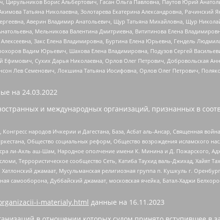
ч, Цирульников Борис Альбертович, Гасан Ольга Павловна, Паутов Юрий Анато
Акимова Татьяна Николаевна, Золотарева Екатерина Александровна, Рачинский Я
Сергеевна, Аверин Владимир Анатольевич, Щур Татьяна Михайловна, Щур Никола
Анатольевна, Мельникова Валентина Дмитриевна, Вититинова Елена Владимировн
 Алексеевна, Закс Елена Владимировна, Буртина Елена Юрьевна, Гендель Людмил
рохоров Вадим Юрьевич, Шахова Елена Владимировна, Подузов Сергей Васильеви
й Ефимович, Сухих Дарья Николаевна, Орлов Олег Петрович, Добровольская Анн
нсон Лев Семенович, Локшина Татьяна Иосифовна, Орлов Олег Петрович, Поляк
ые на
24.03.2022
ностранных и международных организаций, признанных в соотв
нгресс народов Ичкерии и Дагестана, База, Асбат аль-Ансар, Священная война,
уркестана, Общество социальных реформ, Общество возрождения исламского насл
Нусра ли-Ахль аш-Шам, Народное ополчение имени К. Минина и Д. Пожарского, Ад
сломи, Террористическое сообщество Сеть, Катиба Таухид валь-Джихад, Хайят Тах
, Хатлонский джамаат, Мусульманская религиозная группа п. Кушкуль г. Оренбу
ная самооборона, Дуббайский джамаат, московская ячейка, Батал-Хаджи Белхор
organizacii-i-materialy.html
данные на
16.11.2023
анизаций в отношении которых судом принято вступившее в з