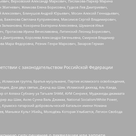
льевич, Верховский Александр Маркович, Пислакова-Паркер Марина
н Збигневич, Жемкова Елена Борисовна, Гудков Лев Дмитриевич,
й Алексеевич, Блинушов Андрей Юрьевич, Мосин Алексей Геннадьевич,
а, Баженова Светлана Куприяновна, Максимов Сергей Владимирович,
а Залмановна, Кокорина Екатерина Алексеевна, Шуманов Илья
ч, Протасова Ирина Вячеславовна, Литинский Леонид Борисович,
а Дмитриевна, Королева Александра Евгеньевна, Смирнов Владимир
ова Мара Федоровна, Резник Генри Маркович, Захаров Герман
етствии с законодательством Российской Федерации
 Исламская группа, Братья-мусульмане, Партия исламского освобождения,
едия, Дом двух святых, Джунд аш-Шам, Исламский джихад, Аль-Каида,
жр от Аллаха Субхану уа Тагьаля SHAM, АУМ Синрике, Муджахеды джамаата
рир аш-Шам, Ахлю Сунна Валь Джамаа, National Socialism/White Power,
рг, Крымско-татарский добровольческий батальон имени Номана
оев, Маньяки Культ Убийц, Молодёжь Которая Улыбается, Легион Свобода
аконную силу решение о ликвидации или запрете