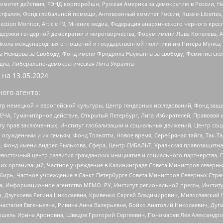
омитет действия, РЭНД корпорейшн, Русская Америка за демократию в России, Н
фалия, Фонд глобальной помощи, Антивоенный комитет России, Russie-Libertes, L
lection Monitor, Article 19, Мнение медиа, Федерация анархического черного кр
и гендерной демократии и миротворчества, Форум имени Льва Копелева, American C
г, Школа международных отношений и государственной политики им Питера Мунка
 Немцова за Свободу, Фонд имени Фридриха Науманна за свободу, Феминистско
медиа, Либерально-демократическая Лига Украины
 на
13.05.2024
ого агента:
р немецкой и европейской культуры, Центр гендерных исследований, Фонд защи
ЧА, Гуманитарное действие, Открытый Петербург, Лига Избирателей, Правовая 
иту прав заключенных, Институт глобализации и социальных движений, Центр 
ужденным и их семьям, Фонд Тольятти, Новое время, Серебряная тайга, Так-Так-
, Фонд имени Андрея Рылькова, Сфера, Центр СИБАЛЬТ, Уральская правозащитна
невосточный центр развития гражданских инициатив и социального партнерства, 
 организаций, Частное учреждение в Калининграде Совета Министров северных 
бирь, Частное учреждение в Санкт-Петербурге Совета Министров Северных Стра
а, Информационное агентство МЕМО. РУ, Институт региональной прессы, Инсти
ч, Дзугкоева Регина Николаевна, Кривенко Сергей Владимирович, Милославски
настасия Евгеньевна, Ривина Анна Валерьевна, Бойко Анатолий Николаевич, Дуг
ошель Ирина Ароновна, Шведов Григорий Сергеевич, Пономарев Лев Александро