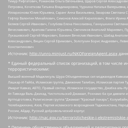
Тимур Рифгатович, Романова Ольга Евгеньевна, Щаров Сергей Алексадрови
Петровна, Кочеткова Татьяна Владимировна, Чуркина Наталья Валерьевна, 
Илларионова Юлия Юрьевна, Саранг Анна Васильевна, Захарова Светлана 
Гефтер Валентин Михайлович, Симонов Алексей Кириллович, Флиге Ирина 
Беляев Сергей Иванович, Голубева Елена Николаевна, Ганнушкина Светлана
Вячеславович, Арапова Галина Юрьевна, Свечников Анатолий Мариевич, П
Лукашевский Сергей Маркович, Бахмин Вячеслав Иванович, Шабад Анатоли
Александрович, Вицин Сергей Ефимович, Золотухин Борис Андреевич, Леви
Константинович
Источник:
http://unro.minjust.ru/NKOForeignAgent.aspx
данн
* Единый федеральный список организаций, в том числе и
террористическими:
Высший военный Маджлисуль Шура Объединенных сил моджахедов Кавказа, Ко
Лашкар-И-Тайба, Исламская группа, Движение Талибан, Исламская партия Т
Имарат Кавказ, АБТО, Правый сектор, Исламское государство, Джабха аль-
Ат-Тавхида Валь-Джихад, Чистопольский Джамаат, Рохнамо ба суи давлати и
Артподготовка, Религиозная группа “Джамаат “Красный пахарь”, Колумбайн
Челебиджихана, Азов, Партия исламского возрождения Таджикистана, Народ
России, Айдар, Русский добровольческий корпус
Источник:
http://nac.gov.ru/terroristicheskie-i-ekstremistskie-
* Перечень общественных объединений и религиозных орг