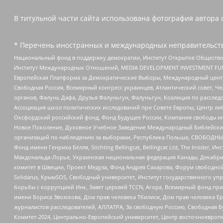
В титульной части сайта использована фотография автора 
* Перечень иностранных и международных неправительств
Национальный фонд в поддержку демократии, Институт Открытое Общество
Институт Международных Отношений, MEDIA DEVELOPMENT INVESTMENT FUND,
Европейская Платформа за Демократические Выборы, Международный цент
Свободная Россия, Всемирный конгресс украинцев, Атлантический совет, Ч
органов, Фалунь Дафа, Друзья Фалуньгун, Фалуньгун, Коалиция по рассле
Ассоциация школ политических исследований при Совете Европы, Центр ли
Оксфордский российский фонд, Фонд Будущее России, Компания свободы ин
Новое Поколение, Духовное Учебное Заведение Международный Библейский
организаций по наблюдению за выборами, Республика Польша, СВОБОДНЫЙ
Фонд имени Генриха Бёлля, Stichting Bellingcat, Bellingcat Ltd, The Inside
Макдональда-Лорье, Украинская национальная федерация Канады, Декабрис
комитет в Швеции, Проект Медуза, Фонд Андрея Сахарова, Форум свободной 
Solidarus, КрымSOS, Свободный университет, Институт государственного у
борьбы с коррупцией Инк, Завет церквей TCCN, Агора, Всемирный фонд при
имени Бориса Звозскова, Дом прав человека Тбилиси, Дом прав человека Ер
журналистов расследователей, АЛЛАТРА, За свободную Россию, Свободная Б
Комитет-2024, Центрально-Европейский университет, Центр восточноевроп