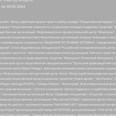
БТ, Я.МЫ Сергей Фургал
 на
03.05.2024
мная некоммерческая организация "Центр по работе с проблемой насилия "НАСИЛИЮ.НЕТ", Межрегиональный профессиональный союз работников здравоохранения "Альянс врачей", Юридическое лицо, зарегистрированное в Латвийской Республике, SIA "Medusa Project" (регистрационный номер 40103797863, дата регистрации 10.06.2014), Некоммерческая организация "Фонд по борьбе с коррупцией", Автономная некоммерческая организация "Институт права и публичной политики", Баданин Роман Сергеевич, Гликин Максим Александрович, Железнова Мария Михайловна, Лукьянова Юлия Сергеевна, Маетная Елизавета Витальевна, Маняхин Петр Борисович, Чуракова Ольга Владимировна, Ярош Юлия Петровна, Юридическое лицо "The Insider SIA", зарегистрированное в Риге, Латвийская Республика (дата регистрации 26.06.2015), являющееся администратором доменного имени интернет-издания "The Insider SIA", https://theins.ru, Постернак Алексей Евгеньевич, Рубин Михаил Аркадьевич, Анин Роман Александрович, Юридическое лицо Istories fonds, зарегистрированное в Латвийской Республике (регистрационный номер 50008295751, дата регистрации 24.02.2020), Великовский Дмитрий Александрович, Долинина Ирина Николаевна, Мароховская Алеся Алексеевна, Шлейнов Роман Юрьевич, Шмагун Олеся Валентиновна, Общество с ограниченной ответственностью "Альтаир 2021", Общество с ограниченной ответственностью "Вега 2021", Общество с ограниченной ответственностью "Главный редактор 2021", Общество с ограниченной ответственностью "Ромашки монолит", Важенков Артем Валерьевич, Ивановская областная общественная организация "Центр гендерных исследований", Гурман Юрий Альбертович, Медиапроект "ОВД-Инфо", Егоров Владимир Владимирович, Жилинский Владимир Александрович, Общество с ограниченной ответственностью "ЗП", Иванова София Юрьевна, Карезина Инна Павловна, Кильтау Екатерина Викторовна, Петров Алексей Викторович, Пискунов Сергей Евгеньевич, Смирнов Сергей Сергеевич, Тихонов Михаил Сергеевич, Общество с ограниченной ответственностью "ЖУРНАЛИСТ-ИНОСТРАННЫЙ АГЕНТ", Арапова Галина Юрьевна, Вольтская Татьяна Анатольевна, Американская компания "Mason G.E.S. Anonymous Foundation" (США), являющаяся владельцем интернет-издания https://mnews.world/, Компания "Stichting Bellingcat", зарегистрированная в Нидерландах (дата регистрации 11.07.2018), Захаров Андрей Вячеславович, Клепиковская Екатерина Дмитриевна, Общество с ограниченной ответственностью "МЕМО", Перл Роман Александрович, Симонов Евгений Алексеевич, Соловьева Елена Анатольевна, Сотников Даниил Владимирович, Сурначева Елизавета Дмитриевна, Автономная некоммерческая организация по защите прав человека и информированию населения "Якутия – Наше Мнение", Общество с ограниченной ответственностью "Москоу диджитал медиа", с 26.01.2023 Общество с ограниченной ответственностью "Чайка Белые сады", Ветошкина Валерия Валерьевна, Заговора Максим Александрович, Межрегиональное общественное движение "Российская ЛГБТ - сеть", Оленичев Максим Владимирович, Павлов Иван Юрьевич, Скворцова Елена Сергеевна, Общество с ограниченной ответственностью "Как бы инагент", Кочетков Игорь Викторович, Общество с ограниченной ответственностью "Честные выборы", Еланчик Олег Александрович, Общество с ограниченной ответственностью "Нобелевский призыв", Гималова Регина Эмилевна, Григорьев Андрей Валерьевич, Григорьева Алина Александровна, Ассоциация по содействию защите прав призывников, альтернативнослужащих и военнослужащих "Правозащитная группа "Гражданин.Армия.Право", Хисамова Регина Фаритовна, Автономная некоммерческая организация по реализации социально-правовых программ "Лилит", Дальн