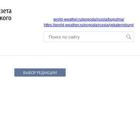
world-weather.ru/pogoda/russia/bugulma/
https://world-weather.ru/pogoda/russia/yekaterinburg/
ВЫБОР РЕДАКЦИИ