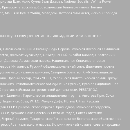
рир аш-Шам, Ахлю Сунна Валь Джамаа, National Socialism/White Power,
рг, Крымско-татарский добровольческий батальон имени Номана
оев, Маньяки Культ Убийц, Молодёжь Которая Улыбается, Легион Свобода
аконную силу решение о ликвидации или запрете
ья, Славянская Община Капища Веды Перуна, Мужская Духовная Семинария
щество, Джамаат мувахидов, Объединенный Вилайат Кабарды, Балкарии и
ден Дьявола, Армия воли народа, Национальная Социалистическая
роверов-Инглингов, Русский общенациональный союз, Движение против
усское национальное единство, Северное Братство, Клуб Болельщиков
а, Правый сектор, УНА - УНСО, Украинская повстанческая армия, Тризуб
 TulaSkins, Этнополитическое объединение Русские, Русское национальное
О противодействии экстремистской деятельности, РЕВТАТПОД,
ы и Единения, Каракольская инициативная группа, Автоград Крю, Союз
 Нация и свобода, W.H.С., Фалунь Дафа, Иртыш Ultras, Русский
ан СССР Прикубанского округа г. Краснодара, Мужское государство,
СССР, Держава Союз Советских Светлых Родов, Совет Советских
в, Черный Комитет, Татарстанское Региональное Всетатарское общественное
гресс ойрат-калмыцкого народа, Исполнительный комитет совета народных