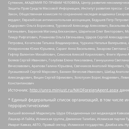
Сутяжник, АКАДЕМИЯ ПО ПРАВАМ ЧЕЛОВЕКА, Центр развития некоммерческих
Защиты Прав Средств Массовой Информации, Институт развития прессы - Си
Закон, Общественная комиссия по сохранению наследия академика Сахаров
вердикт, Евразийская антимонопольная ассоциация, Бедушев Петр Петрови
Сидорович Ольга Борисовна, Туровский Александр Алексеевич, Васильева А
Евгеньевич, Барахоев Магомед Бекханович, Шарипков Олег Викторович, М
Тимур Рифгатович, Романова Ольга Евгеньевна, Щаров Сергей Алексадрови
Петровна, Кочеткова Татьяна Владимировна, Чуркина Наталья Валерьевна, 
Илларионова Юлия Юрьевна, Саранг Анна Васильевна, Захарова Светлана 
Гефтер Валентин Михайлович, Симонов Алексей Кириллович, Флиге Ирина 
Беляев Сергей Иванович, Голубева Елена Николаевна, Ганнушкина Светлана
Вячеславович, Арапова Галина Юрьевна, Свечников Анатолий Мариевич, П
Лукашевский Сергей Маркович, Бахмин Вячеслав Иванович, Шабад Анатоли
Александрович, Вицин Сергей Ефимович, Золотухин Борис Андреевич, Леви
Константинович
Источник:
http://unro.minjust.ru/NKOForeignAgent.aspx
данн
* Единый федеральный список организаций, в том числе и
террористическими:
Высший военный Маджлисуль Шура Объединенных сил моджахедов Кавказа, Ко
Лашкар-И-Тайба, Исламская группа, Движение Талибан, Исламская партия Т
Имарат Кавказ, АБТО, Правый сектор, Исламское государство, Джабха аль-