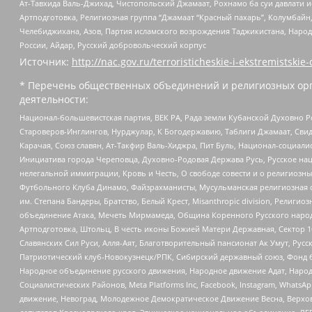
Ат-Тавхида Валь-Джихад, Чистопольский Джамаат, Рохнамо ба суи давлати и
Артподготовка, Религиозная группа “Джамаат “Красный пахарь”, Колумбайн
Челебиджихана, Азов, Партия исламского возрождения Таджикистана, Народ
России, Айдар, Русский добровольческий корпус
Источник:
http://nac.gov.ru/terroristicheskie-i-ekstremistskie-
* Перечень общественных объединений и религиозных орг
деятельности:
Национал-большевистская партия, ВЕК РА, Рада земли Кубанской Духовно
Староверов-Инглингов, Нурджулар, К Богодержавию, Таблиги Джамаат, Сви
Карачая, Союз славян, Ат-Такфир Валь-Хиджра, Пит Буль, Национал-социал
Инициатива города Череповца, Духовно-Родовая Держава Русь, Русское н
нелегальной иммиграции, Кровь и Честь, О свободе совести и о религиоз
Футбольного Клуба Динамо, Файзрахманисты, Мусульманская религиозная о
им. Степана Бандеры, Братство, Белый Крест, Misanthropic division, Рели
объединение Атака, Мечеть Мирмамеда, Община Коренного Русского народа
Артподготовка, Штольц, В честь иконы Божией Матери Державная, Сектор 1
Славянских Сил Руси, Алля-Аят, Благотворительный пансионат Ак Умут, Русск
Патриотический клуб-Новокузнецк/РПК, Сибирский державный союз, Фонд б
Народное объединение русского движения, Народное движение Адат, Народ
Социалистических Районов, Meta Platforms Inc, Facebook, Instagram, Wha
движение, Невоград, Молодежное Демократическое Движение Весна, Верхов