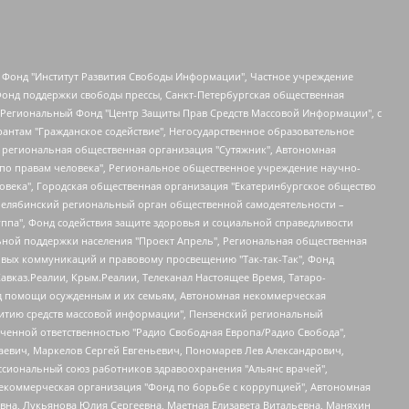
евосточное общественное движение "Маяк", Санкт-Петербургская ЛГБТ-инициативная группа "Выход", Инициативная группа ЛГБТ+ "Реверс", Алексеев Андрей Викторович, Бекбулатова Таисия Львовна, Беляев Иван Михайлович, Владыкина Елена Сергеевна, Гельман Марат Александрович, Никульшина Вероника Юрьевна, Толоконникова Надежда Андреевна, Шендерович Виктор Анатольевич, Общество с ограниченной ответственностью "Данное сообщение", Общество с ограниченной ответственностью Издательский дом "Новая глава", Айнбиндер Александра Александровна, Московский комьюнити-центр для ЛГБТ+инициатив, Благотворительный фонд развития филантропии, Deutsche Welle (Германия, Kurt-Schumacher-Strasse 3, 53113 Bonn), Борзунова Мария Михайловна, Воробьев Виктор Викторович, Голубева Анна Львовна, Константинова Алла Михайловна, Малкова Ирина Владимировна, Мурадов Мурад Абдулгалимович, Осетинская Елизавета Николаевна, Понасенков Евгений Николаевич, Ганапольский Матвей Юрьевич, Киселев Евгений Алексеевич, Борухович Ирина Григорьевна, Дремин Иван Тимофеевич, Дубровский Дмитрий Викторович, Красноярская региональная общественная организация поддержки и развития альтернативных образовательных технологий и межкультурных коммуникаций "ИНТЕРРА", Маяковская Екатерина Алексеевна, Фейгин Марк Захарович, Филимонов Андрей Викторович, Дзугкоева Регина Николаевна, Доброхотов Роман Александрович, Дудь Юрий Александрович, Елкин Сергей Владимирович, Кругликов Кирилл Игоревич, Сабунаева Мария Леонидовна, Семенов Алексей Владимирович, Шаинян Карен Багратович, Шульман Екатерина Михайловна, Асафьев Артур Валерьевич, Вахштайн Виктор Семенович, Венедиктов Алексей Алексеевич, Лушникова Екатерина Евгеньевна, Волков Леонид Михайлович, Невзоров Александр Глебович, Пархоменко Сергей Борисович, Сироткин Ярослав Николаевич, Кара-Мурза Владимир Владимирович, Баранова Наталья Владимировна, Гозман Леонид Яковлевич, Кагарлицкий Борис Юльевич, Климарев Михаил Валерьевич, Милов Владимир Станиславович, Автономная некоммерческая организация Краснодарский центр современного искусства "Типография", Моргенштерн Алишер Тагирович, Соболь Любовь Эдуардовна, Общество с ограниченной ответственностью "ЛИЗА НОРМ", Каспаров Гарри Кимович, Ходорковский Михаил Борисович, Общество с ограниченной ответственностью "Апрельские тезисы", Данилович Ирина Брониславовна, Кашин Олег Владимирович, Петров Николай Владимирович, Пивоваров Алексей Владимирович, Соколов Михаил Владимирович, Цветкова Юлия Владимировна, Чичваркин Евгений Александрович, Комитет против пыток/Команда против пыток, Общество с ограниченной ответственностью "Первый научный", Общество с ограниченной ответственностью "Вертолет и ко", Белоцерковская Вероника Борисовна, Кац Максим Евгеньевич, Лазарева Татьяна Юрьевна, Шаведдинов Руслан Табризович, Яшин Илья Валерьевич, Общество с ограниченной ответственностью "Иноагент ААВ", Алешковский Дмитрий Петрович, Альбац Евгения Марковна, Быков Дмитрий Львович, Галямина Юлия Евгеньевна, Лойко Сергей Леонидович, Мартынов Кирилл Константинович, Медведев Сергей Александрович, Крашенинников Федор Геннадиевич, Гордеева Катерина Вл