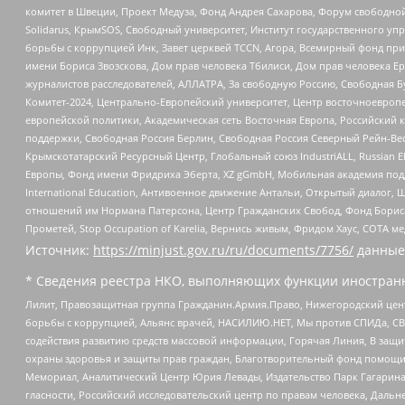
комитет в Швеции, Проект Медуза, Фонд Андрея Сахарова, Форум свободной 
Solidarus, КрымSOS, Свободный университет, Институт государственного у
борьбы с коррупцией Инк, Завет церквей TCCN, Агора, Всемирный фонд при
имени Бориса Звозскова, Дом прав человека Тбилиси, Дом прав человека Ер
журналистов расследователей, АЛЛАТРА, За свободную Россию, Свободная Б
Комитет-2024, Центрально-Европейский университет, Центр восточноевроп
европейской политики, Академическая сеть Восточная Европа, Российский к
поддержки, Свободная Россия Берлин, Свободная Россия Северный Рейн-Вест
Крымскотатарский Ресурсный Центр, Глобальный союз IndustriALL, Russian E
Европы, Фонд имени Фридриха Эберта, XZ gGmbH, Мобильная академия поддержк
International Education, Антивоенное движение Антальи, Открытый диало
отношений им Нормана Патерсона, Центр Гражданских Свобод, Фонд Бориса
Прометей, Stop Occupation of Karelia, Вернись живым, Фридом Хаус, СОТА 
Источник:
https://minjust.gov.ru/ru/documents/7756/
данные
* Сведения реестра НКО, выполняющих функции иностранн
Лилит, Правозащитная группа Гражданин.Армия.Право, Нижегородский цент
борьбы с коррупцией, Альянс врачей, НАСИЛИЮ.НЕТ, Мы против СПИДа, СВЕ
содействия развитию средств массовой информации, Горячая Линия, В защ
охраны здоровья и защиты прав граждан, Благотворительный фонд помощи ос
Мемориал, Аналитический Центр Юрия Левады, Издательство Парк Гагарина
гласности, Российский исследовательский центр по правам человека, Даль