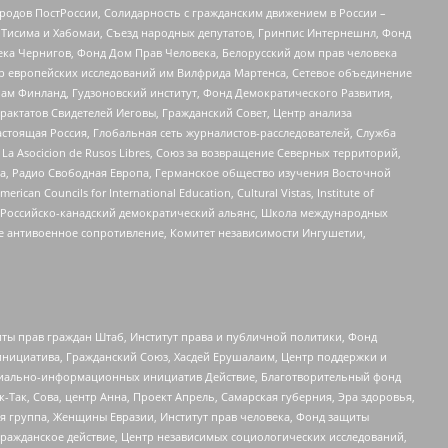
ародов ПостРоссии, Солидарность с гражданским движением в России –
в Тисима и Хабомаи, Съезд народных депутатов, Гринпис Интернешнл, Фонд
ека Чернигов, Фонд Дом Прав Человека, Белорусский дом прав человека
нтр европейских исследований им Вилфрида Мартенса, Сетевое объединение
Чам Финланд, Гудзоновский институт, Фонд Демократического Развития,
актатов Свидетелей Иеговы, Гражданский Совет, Центр анализа
астоящая Россия, Глобальная сеть журналистов-расследователей, Служба
a Asocicion de Rusos Libres, Союз за возвращение Северных территорий,
еста, Радио Свободная Европа, Германское общество изучения Восточной
ouncils for International Education, Cultural Vistas, Institute of
, Российско-канадский демократический альянс, Школа международных
е антивоенное сопротивление, Комитет независимости Ингушетии,
ты прав граждан Штаб, Институт права и публичной политики, Фонд
инициатива, Гражданский Союз, Хасдей Ерушалаим, Центр поддержки и
социально-информационных инициатив Действие, Благотворительный фонд
Так, Сова, центр Анна, Проект Апрель, Самарская губерния, Эра здоровья,
я группа, Женщины Евразии, Институт прав человека, Фонд защиты
Гражданское действие, Центр независимых социологических исследований,