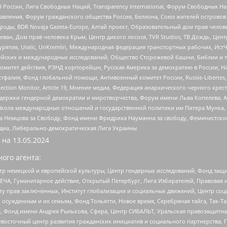
России, Лига Свободных Наций, Transparеncy International, Форум Свободных Н
правления, Форум гражданского общества Россия, Беллона, Союз жителей острово
роды, BDR Novaja Gazeta-Europe, Алтай проект, Образовательный дом прав челов
еван, Дом прав человека Крым, Центр дикого лосося, TVR Studios, ТВ Дождь, Це
урятия, Uralic, UnKremlin, Международная федерация транспортных рабочих, Ист
ейских и международных исследований, Общество Сторожевой башни, Библии и тр
омитет действия, РЭНД корпорейшн, Русская Америка за демократию в России, Н
фалия, Фонд глобальной помощи, Антивоенный комитет России, Russie-Libertes, L
lection Monitor, Article 19, Мнение медиа, Федерация анархического черного кр
и гендерной демократии и миротворчества, Форум имени Льва Копелева, American C
г, Школа международных отношений и государственной политики им Питера Мунка
 Немцова за Свободу, Фонд имени Фридриха Науманна за свободу, Феминистско
медиа, Либерально-демократическая Лига Украины
 на
13.05.2024
ого агента:
р немецкой и европейской культуры, Центр гендерных исследований, Фонд защи
ЧА, Гуманитарное действие, Открытый Петербург, Лига Избирателей, Правовая 
иту прав заключенных, Институт глобализации и социальных движений, Центр 
ужденным и их семьям, Фонд Тольятти, Новое время, Серебряная тайга, Так-Так-
, Фонд имени Андрея Рылькова, Сфера, Центр СИБАЛЬТ, Уральская правозащитна
невосточный центр развития гражданских инициатив и социального партнерства, 