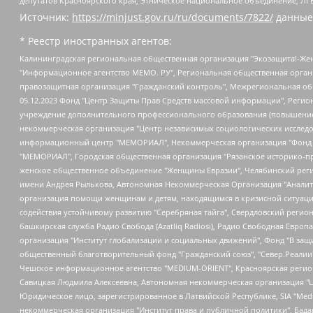
депутатов Красноярского края, Этническое национальное объединение, ЛГ
Источник:
https://minjust.gov.ru/ru/documents/7822/
данные
* Реестр иностранных агентов:
Калининградская региональная общественная организация "Экозащита!-Женсовет", Фонд содействия защите прав и свобод граждан "Общественный вердикт", Фонд "Институт Развития Свободы Информации", Частное учреждение "Информационное агентство МЕМО. РУ", Региональная общественная организация "Общественная комиссия по сохранению наследия академика Сахарова", Фонд поддержки свободы прессы, Санкт-Петербургская общественная правозащитная организация "Гражданский контроль", Межрегиональная общественная организация "Информационно-просветительский центр "Мемориал", Региональный Фонд "Центр Защиты Прав Средств Массовой Информации", с 05.12.2023 Фонд "Центр Защиты Прав Средств массовой информации", Региональная общественная благотворительная организация помощи беженцам и мигрантам "Гражданское содействие", Негосударственное образовательное учреждение дополнительного профессионального образования (повышение квалификации) специалистов "АКАДЕМИЯ ПО ПРАВАМ ЧЕЛОВЕКА", Свердловская региональная общественная организация "Сутяжник", Автономная некоммерческая организация "Центр независимых социологических исследований", Союз общественных объединений "Российский исследовательский центр по правам человека", Региональное общественное учреждение научно-информационный центр "МЕМОРИАЛ", Некоммерческая организация "Фонд защиты гласности", Автономная некоммерческая организация "Институт прав человека", Городская общественная организация "Екатеринбургское общество "МЕМОРИАЛ", Городская общественная организация "Рязанское историко-просветительское и правозащитное общество "Мемориал" (Рязанский Мемориал), Челябинский региональный орган общественной самодеятельности – женское общественное объединение "Женщины Евразии", Челябинский региональный орган общественной самодеятельности "Уральская правозащитная группа", Фонд содействия защите здоровья и социальной справедливости имени Андрея Рылькова, Автономная Некоммерческая Организация "Аналитический Центр Юрия Левады", Автономная некоммерческая организация социальной поддержки населения "Проект Апрель", Региональная общественная организация помощи женщинам и детям, находящимся в кризисной ситуации "Информационно-методический центр "Анна", Фонд содействия развитию массовых коммуникаций и правовому просвещению "Так-так-Так", Фонд содействия устойчивому развитию "Серебряная тайга", Свердловский региональный общественный фонд социальных проектов "Новое время", "Idel.Реалии", Кавказ.Реалии, Крым.Реалии, Телеканал Настоящее Время, Татаро-башкирская служба Радио Свобода (Azatliq Radiosi), Радио Свободная Европа/Радио Свобода (PCE/PC), "Сибирь.Реалии", "Фактограф", Благотворительный фонд помощи осужденным и их семьям, Автономная некоммерческая организация "Институт глобализации и социальных движений", Фонд "В защиту прав заключенных", Частное учреждение "Центр поддержки и содействия развитию средств массовой информации", Пензенский региональный общественный благотворительный фонд "Гражданский союз", "Север.Реалии", Некоммерческая организация Фонд "Правовая инициатива", Общество с ограниченной ответственностью "Радио Свободная Европа/Радио Свобода", Чешское информационное агентство "MEDIUM-ORIENT", Красноярская региональная общественная организация "Мы против СПИДа", Камалягин Денис Николаевич, Маркелов Сергей Евгеньевич, Пономарев Лев Александрович, Савицкая Людмила Алексеевна, Автоно