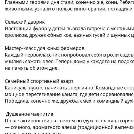
Главными героями дня стали, конечно же, кони. Ребя
животными, узнали о пользе иппотерапии, погладили 
Сельский дворик
Настоящий фурор у детей вызвала встреча с местным
кроликов, дружелюбных коз, важных гусей и шумных ц
Мастер-класс для юных фермеров
Каждый первоклассник попробовал себя в роли садово
учились сажать овёс. Теперь дома у каждого на подо
на память об этом дне.
Семейный спортивный азарт
Каникулы нужно начинать энергично! Командные спор
мощное перетягивание каната, где дети соревновалис
Победила, конечно же, дружба, смех и командный дух!
️ Душевное чаепитие
После активностей на свежем воздухе всех ждал горя
— сочного, ароматного элеша (традиционной выпечки 
маленьким, и взрослым.