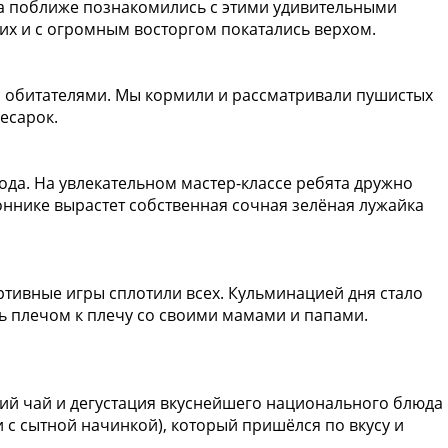
та поближе познакомились с этими удивительными
их и с огромным восторгом покатались верхом.
и обитателями. Мы кормили и рассматривали пушистых
есарок.
да. На увлекательном мастер-классе ребята дружно
коннике вырастет собственная сочная зелёная лужайка
тивные игры сплотили всех. Кульминацией дня стало
ь плечом к плечу со своими мамами и папами.
чий чай и дегустация вкуснейшего национального блюда
с сытной начинкой), который пришёлся по вкусу и