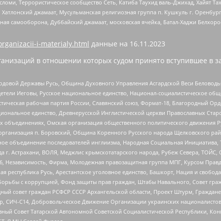
сломи, Террористическое сообщество Сеть, Катиба Таухид валь-Джихад, Хайят Тах
, Хатлонский джамаат, Мусульманская религиозная группа п. Кушкуль г. Оренбу
ная самооборона, Дуббайский джамаат, московская ячейка, Батал-Хаджи Белхор
organizacii-i-materialy.html
данные на
16.11.2023
анизаций в отношении которых судом принято вступившее в з
 Родовой Державы Русь, Община Духовного Управления Асгардской Веси Беловод
детели Иеговы, Русское национальное единство, Национал-социалистическое об
истическая рабочая партия России, Славянский союз, Формат-18, Благородный Ор
ациональное единство, Древнерусской Инглистической церкви Православных Ста
ных объединениях, Омская организация общественного политического движения Р
рганизация п. Боровский, Община Коренного Русского народа Щелковского район
гиозное объединение последователей инглиизма, Народная Социальная Инициатива,
 г. Астрахани, ВОЛЯ, Меджлис крымскотатарского народа, Рубеж Севера, ТОЙС, 
6, Независимость, Фирма, Молодежная правозащитная группа МПГ, Курсом Правд
ая республика Русь, Арестантское уголовное единство, Башкорт, Нация и свобода,
орьбы с коррупцией, Фонд защиты прав граждан, Штабы Навального, Совет гражд
ный совет граждан РСФСР СССР Архангельской области, Проект Штурм, Граждане 
tsApp, СИЧ-С14, Добровольческое Движение Организации украинских националисто
ный Совет Татарской Автономной Советской Социалистической Республики, Кон