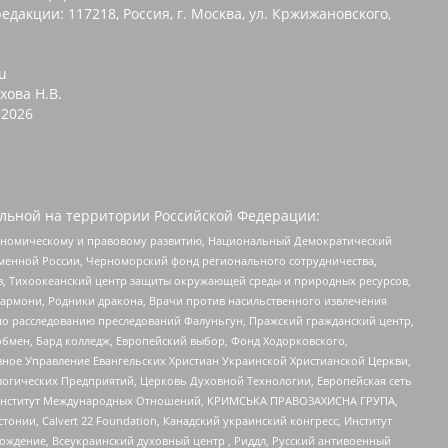
едакции: 117218, Россия, г. Москва, ул. Кржижановского,
u
хова Н.В.
2026
льной на территории Российской Федерации:
кономическому и правовому развитию, Национальный Демократический
менной России, Черноморский фонд регионального сотрудничества,
, Тихоокеанский центр защиты окружающей среды и природных ресурсов,
 Хармони, Родники дракона, Врачи против насильственного извлечения
по расследованию преследований Фалуньгун, Пражский гражданский центр,
бмен, Бард колледж, Европейский выбор, Фонд Ходорковского,
ное Управление Евангельских Христиан Украинской Христианской Церкви,
огических Предприятий, Церковь Духовной Технологии, Европейская сеть
ий Институт Международных Отношений, КРИМСЬКА ПРАВОЗАХИСНА ГРУПА,
стонии, Calvert 22 Foundation, Канадский украинский конгресс, Институт
ждение, Всеукраинский духовный центр , Риддл, Русский антивоенный