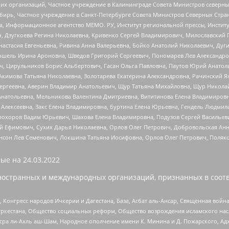
 организаций, Частное учреждение в Калининграде Совета Министров северных 
бирь, Частное учреждение в Санкт-Петербурге Совета Министров Северных Стра
а, Информационное агентство МЕМО. РУ, Институт региональной прессы, Инсти
ч, Дзугкоева Регина Николаевна, Кривенко Сергей Владимирович, Милославски
настасия Евгеньевна, Ривина Анна Валерьевна, Бойко Анатолий Николаевич, Дуг
ошель Ирина Ароновна, Шведов Григорий Сергеевич, Пономарев Лев Александро
ч, Цирульников Борис Альбертович, Гасан Ольга Павловна, Паутов Юрий Анато
Акимова Татьяна Николаевна, Золотарева Екатерина Александровна, Рачинский Я
Сергеевна, Аверин Владимир Анатольевич, Щур Татьяна Михайловна, Щур Никола
Анатольевна, Мельникова Валентина Дмитриевна, Вититинова Елена Владимировн
 Алексеевна, Закс Елена Владимировна, Буртина Елена Юрьевна, Гендель Людмил
рохоров Вадим Юрьевич, Шахова Елена Владимировна, Подузов Сергей Васильеви
й Ефимович, Сухих Дарья Николаевна, Орлов Олег Петрович, Добровольская Анн
нсон Лев Семенович, Локшина Татьяна Иосифовна, Орлов Олег Петрович, Поляк
ые на
24.03.2022
ностранных и международных организаций, признанных в соотв
нгресс народов Ичкерии и Дагестана, База, Асбат аль-Ансар, Священная война,
уркестана, Общество социальных реформ, Общество возрождения исламского насл
Нусра ли-Ахль аш-Шам, Народное ополчение имени К. Минина и Д. Пожарского, Ад