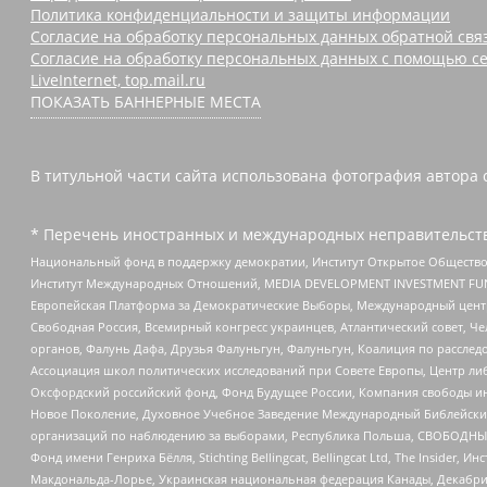
Политика конфиденциальности и защиты информации
Согласие на обработку персональных данных обратной свя
Согласие на обработку персональных данных с помощью се
LiveInternet, top.mail.ru
ПОКАЗАТЬ БАННЕРНЫЕ МЕСТА
В титульной части сайта использована фотография автора 
* Перечень иностранных и международных неправительств
Национальный фонд в поддержку демократии, Институт Открытое Общество
Институт Международных Отношений, MEDIA DEVELOPMENT INVESTMENT FUND,
Европейская Платформа за Демократические Выборы, Международный цент
Свободная Россия, Всемирный конгресс украинцев, Атлантический совет, Ч
органов, Фалунь Дафа, Друзья Фалуньгун, Фалуньгун, Коалиция по рассле
Ассоциация школ политических исследований при Совете Европы, Центр ли
Оксфордский российский фонд, Фонд Будущее России, Компания свободы ин
Новое Поколение, Духовное Учебное Заведение Международный Библейский
организаций по наблюдению за выборами, Республика Польша, СВОБОДНЫЙ
Фонд имени Генриха Бёлля, Stichting Bellingcat, Bellingcat Ltd, The Inside
Макдональда-Лорье, Украинская национальная федерация Канады, Декабрис