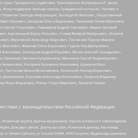
стран, Гражданское содействие, Трансперенси Интернешнл-Р, Центр
н, Фонд поддержки свободы прессы, Гражданский контроль, Человек и
тут Развития Свободы Информации, Экозащита!-Женсовет, Общественный
й Павел Юрьевич, Шнырова Ольга Вадимовна, Чанышева Лилия Айратовна,
ин Сергей Георгиевич, Пивоваров Андрей Сергеевич, Аверин Виталий
вич, Каргалицкий Борис Юльевич, Созаев Валерий Валерьевич, Исламов
льевич, Верховский Александр Маркович, Пислакова-Паркер Марина
н Збигневич, Жемкова Елена Борисовна, Гудков Лев Дмитриевич,
й Алексеевич, Блинушов Андрей Юрьевич, Мосин Алексей Геннадьевич,
а, Баженова Светлана Куприяновна, Максимов Сергей Владимирович,
а Залмановна, Кокорина Екатерина Алексеевна, Шуманов Илья
ч, Протасова Ирина Вячеславовна, Литинский Леонид Борисович,
а Дмитриевна, Королева Александра Евгеньевна, Смирнов Владимир
ова Мара Федоровна, Резник Генри Маркович, Захаров Герман
етствии с законодательством Российской Федерации
 Исламская группа, Братья-мусульмане, Партия исламского освобождения,
едия, Дом двух святых, Джунд аш-Шам, Исламский джихад, Аль-Каида,
жр от Аллаха Субхану уа Тагьаля SHAM, АУМ Синрике, Муджахеды джамаата