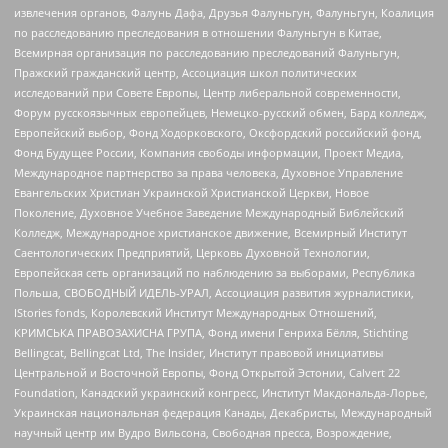
извлечения органов, Фалунь Дафа, Друзья Фалуньгун, Фалуньгун, Коалиция
по расследованию преследования в отношении Фалуньгун в Китае,
Всемирная организация по расследованию преследований Фалуньгун,
Пражский гражданский центр, Ассоциация школ политических
исследований при Совете Европы, Центр либеральной современности,
Форум русскоязычных европейцев, Немецко-русский обмен, Бард колледж,
Европейский выбор, Фонд Ходорковского, Оксфордский российский фонд,
Фонд Будущее России, Компания свободы информации, Проект Медиа,
Международное партнерство за права человека, Духовное Управление
Евангельских Христиан Украинской Христианской Церкви, Новое
Поколение, Духовное Учебное Заведение Международный Библейский
Колледж, Международное христианское движение, Всемирный Институт
Саентологических Предприятий, Церковь Духовной Технологии,
Европейская сеть организаций по наблюдению за выборами, Республика
Польша, СВОБОДНЫЙ ИДЕЛЬ-УРАЛ, Ассоциация развития журналистики,
IStories fonds, Королевский Институт Международных Отношений,
КРИМСЬКА ПРАВОЗАХИСНА ГРУПА, Фонд имени Генриха Бёлля, Stichting
Bellingcat, Bellingcat Ltd, The Insider, Институт правовой инициативы
Центральной и Восточной Европы, Фонд Открытой Эстонии, Calvert 22
Foundation, Канадский украинский конгресс, Институт Макдональда-Лорье,
Украинская национальная федерация Канады, Декабристы, Международный
научный центр им Вудро Вильсона, Свободная пресса, Возрождение,