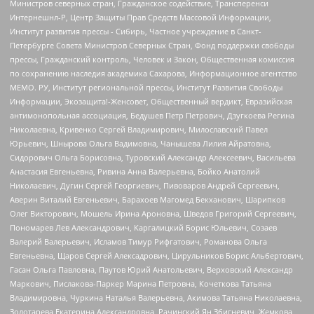
Министров северных стран, Гражданское содействие, Трансперенси
Интернешнл-Р, Центр Защиты Прав Средств Массовой Информации,
Институт развития прессы - Сибирь, Частное учреждение в Санкт-
Петербурге Совета Министров Северных Стран, Фонд поддержки свободы
прессы, Гражданский контроль, Человек и Закон, Общественная комиссия
по сохранению наследия академика Сахарова, Информационное агентство
МЕМО. РУ, Институт региональной прессы, Институт Развития Свободы
Информации, Экозащита!-Женсовет, Общественный вердикт, Евразийская
антимонопольная ассоциация, Бедушев Петр Петрович, Дзугкоева Регина
Николаевна, Кривенко Сергей Владимирович, Милославский Павел
Юрьевич, Шнырова Ольга Вадимовна, Чанышева Лилия Айратовна,
Сидорович Ольга Борисовна, Туровский Александр Алексеевич, Васильева
Анастасия Евгеньевна, Ривина Анна Валерьевна, Бойко Анатолий
Николаевич, Дугин Сергей Георгиевич, Пивоваров Андрей Сергеевич,
Аверин Виталий Евгеньевич, Барахоев Магомед Бекханович, Шарипков
Олег Викторович, Мошель Ирина Ароновна, Шведов Григорий Сергеевич,
Пономарев Лев Александрович, Каргалицкий Борис Юльевич, Созаев
Валерий Валерьевич, Исламов Тимур Рифгатович, Романова Ольга
Евгеньевна, Щаров Сергей Алексадрович, Цирульников Борис Альбертович,
Гасан Ольга Павловна, Паутов Юрий Анатольевич, Верховский Александр
Маркович, Пислакова-Паркер Марина Петровна, Кочеткова Татьяна
Владимировна, Чуркина Наталья Валерьевна, Акимова Татьяна Николаевна,
Золотарева Екатерина Александровна, Рачинский Ян Збигневич, Жемкова