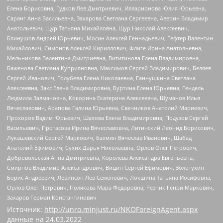
Елена Борисовна, Гудков Лев Дмитриевич, Илларионова Юлия Юрьевна,
Саранг Анна Васильевна, Захарова Светлана Сергеевна, Аверин Владимир
Анатольевич, Щур Татьяна Михайловна, Щур Николай Алексеевич,
Блинушов Андрей Юрьевич, Мосин Алексей Геннадьевич, Гефтер Валентин
Михайлович, Симонов Алексей Кириллович, Флиге Ирина Анатольевна,
Мельникова Валентина Дмитриевна, Вититинова Елена Владимировна,
Баженова Светлана Куприяновна, Максимов Сергей Владимирович, Беляев
Сергей Иванович, Голубева Елена Николаевна, Ганнушкина Светлана
Алексеевна, Закс Елена Владимировна, Буртина Елена Юрьевна, Гендель
Людмила Залмановна, Кокорина Екатерина Алексеевна, Шуманов Илья
Вячеславович, Арапова Галина Юрьевна, Свечников Анатолий Мариевич,
Прохоров Вадим Юрьевич, Шахова Елена Владимировна, Подузов Сергей
Васильевич, Протасова Ирина Вячеславовна, Литинский Леонид Борисович,
Лукашевский Сергей Маркович, Бахмин Вячеслав Иванович, Шабад
Анатолий Ефимович, Сухих Дарья Николаевна, Орлов Олег Петрович,
Добровольская Анна Дмитриевна, Королева Александра Евгеньевна,
Смирнов Владимир Александрович, Вицин Сергей Ефимович, Золотухин
Борис Андреевич, Левинсон Лев Семенович, Локшина Татьяна Иосифовна,
Орлов Олег Петрович, Полякова Мара Федоровна, Резник Генри Маркович,
Захаров Герман Константинович
Источник:
http://unro.minjust.ru/NKOForeignAgent.aspx
данные на
24.03.2022