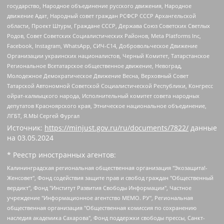
государство, Народное объединение русского движения, Народное
движение Адат, Народный совет граждан РСФСР СССР Архангельской
области, Проект Штурм, Граждане СССР, Держава Союз Советских Светлых
Родов, Совет Советских Социалистических Районов, Meta Platforms Inc,
Facebook, Instagram, WhatsApp, СИЧ-С14, Добровольческое Движение
Организации украинских националистов, Черный Комитет, Татарстанское
Региональное Всетатарское общественное движение, Невоград,
Молодежное Демократическое Движение Весна, Верховный Совет
Татарской Автономной Советской Социалистической Республики, Конгресс
ойрат-калмыцкого народа, Исполнительный комитет совета народных
депутатов Красноярского края, Этническое национальное объединение,
ЛГБТ, Я.МЫ Сергей Фургал
Источник:
https://minjust.gov.ru/ru/documents/7822/
данные
на
03.05.2024
* Реестр иностранных агентов:
Калининградская региональная общественная организация "Экозащита!-Женсовет", Фонд содействия защите прав и свобод граждан "Общественный вердикт", Фонд "Институт Развития Свободы Информации", Частное учреждение "Информационное агентство МЕМО. РУ", Региональная общественная организация "Общественная комиссия по сохранению наследия академика Сахарова", Фонд поддержки свободы прессы, Санкт-Петербургская общественная правозащитная организация "Гражданский контроль", Межрегиональная общественная организация "Информационно-просветительский центр "Мемориал", Региональный Фонд "Центр Защиты Прав Средств Массовой Информации", с 05.12.2023 Фонд "Центр Защиты Прав Средств массовой информации", Региональная общественная благотворительная организация помощи беженцам и мигрантам "Гражданское содействие", Негосударственное образовательное учреждение дополнительного профессионального образования (повышение квалификации) специалистов "АКАДЕМИЯ ПО ПРАВАМ ЧЕЛОВЕКА", Свердловская региональная общественная организация "Сутяжник", Автономная некоммерческая организация "Центр независимых социологических исследований", Союз общественных объединений "Российский исследовательский центр по правам человека", Региональное общественное учреждение научно-информационный центр "МЕМОРИАЛ", Некоммерческая организация "Фонд защиты гласности", Автономная некоммерческая организация "Институт прав человека", Городская общественная организация "Екатеринбургское общество "МЕМОРИАЛ", Городская общественная организация "Рязанское историко-просветительское и правозащитное общество "Мемориал" (Рязанский Мемориал), Челябинский региональный орган общественной самодеятельности – женское общественное объединение "Женщины Евразии", Челябинский региональный орган общественной самодеятельности "Уральская правозащитная группа", Фонд содействия защите здоровья и социальной справедливости имени Андрея Рылькова, Автономная Некоммерческая Организация "Аналитический Центр Юрия Левады", Автономная некоммерческая организация социальной поддержки населения "Проект Апрель", Региональная общественная организация помощи женщинам и детям, находящимся в кризисной ситуации "Информационно-методический центр "Анна", Фонд содействия развитию массовых коммуникаций и правовому просвещению "Так-так-Так", Фонд содействия устойчивому развитию "Серебряная тайга", Свердловский региональный общественный фонд социальных проектов "Новое время", "Idel.Реалии", Кавказ.Реалии, Крым.Реалии, Телеканал Настоящее Время, Татаро-башкирская служба Радио Свобода (Azatliq Radiosi), Радио Свободная Европа/Радио Свобода (PCE/PC), "Сибирь.Реалии", "Фактограф", Благотворительный фонд помощи осужденным и их семьям, Автономная некоммерческая организация "Институт глобализации и социальных движений", Фонд "В защиту прав заключенных", Частное учреждение "Центр поддержки и содействия развитию средств массовой информации", Пензенский региональный общественный благотворительный фонд "Гражданский союз", "Север.Реалии", Некоммерческая организация Фонд "Правовая инициатива", Общество с ограниченной ответственностью "Радио Свободная Европа/Радио Свобода", Чешское информационное агентство "MEDIUM-ORIENT", Красноярская региональная общественная организация "Мы против СПИДа", Камалягин Денис Николаевич, Маркелов Сергей Евгеньевич, Пономарев Лев Александрович, Савицкая Людмила Алексеевна, Автономная некоммерческая организация "Центр по работе с проблемой насилия "НАСИЛИЮ.НЕТ", Межрегиональный профессиональный союз работников здравоохранения "Альянс врачей", Юридическое лицо, зарегистрированное в Латвийской Республике, SIA "Medusa Project" (регистрационный номер 40103797863, дата регистрации 10.06.2014), Некоммерческая организация "Фонд по борьбе с коррупцией", Автономная некоммерческая организация "Институт права и публичной политики", Баданин Роман Сергеевич, Гликин Максим Александрович, Железнова Мария Михайловна, Лукьянова Юлия Сергеевна, Маетная Елизавета Витальевна, Маняхин Петр Борисович, Чуракова Ольга Владимировна, Ярош Юлия Петровна, Юридическое лицо "The Insider SIA", зарегистрированное в Риге, Латвийская Республика (дата регистрации 26.06.2015), являющееся администратором доменного имени интернет-издания "The Insider SIA", https://theins.ru, Постернак Алексей Евгеньевич, Рубин Михаил Аркадьевич, Анин Роман Александрович, Юридическое лицо Istories fonds, зарегистрированное в Латвийской Республике (регистрационный номер 50008295751, дата регистрации 24.02.2020), Великовский Дмитрий Александрович, Долинина Ирина Николаевна, Мароховская Алеся Алексеевна, Шлейнов Роман Юрьевич, Шмагун Олеся Валентиновна, Общество с ограниченной ответственностью "Альтаир 2021", Общество с ограниченной ответственностью "Вега 2021", Общество с ограниченной ответственностью "Главный редактор 2021", Общество с ограниченной ответственностью "Ромашки монолит", Важенков Артем Валерьевич, Ивановская областная общественная организация "Центр гендерных исследований", Гурман Юрий Альбертович, Медиапроект "ОВД-Инфо", Егоров Владимир Владимирович, Жилинский Владимир Александрович, Общество с ограниченной ответственностью "ЗП", Иванова София Юрьевна, Карезина Инна Павловна, Кильтау Екатерина Викторовна, Петров Алексей Викторович, Пискунов Сергей Евгеньевич, Смирнов Сергей Сергеевич, Тихонов Михаил Сергеевич, Общество с ограниченной ответственностью "ЖУРНАЛИСТ-ИНОСТРАННЫЙ АГЕНТ", Арапова Галина Юрьевна, Вольтская Татьяна Анатольевна, Американская компания "Mason G.E.S. Anonymous Foundation" (США), являющаяся владельцем интернет-издания https://mnews.world/, Компания "Stichting Bellingcat", зарегистрированная в Нидерландах (дата регистрации 11.07.2018), Захаров Андрей Вячеславович, Клепиковская Екатерина Дмитриевна, Общество с ограниченной ответственностью "МЕМО", Перл Роман Александрович, Симонов Евгений Алексеевич, Соловьева Елена Анатольевна, Сотников Даниил Владимирович, Сурначева Елизавета Дмитриевна, Автономная некоммерческая организация по защите прав человека и информированию населения "Якутия – Наше Мнение", Общество с ограниченной ответственностью "Москоу диджитал медиа", с 26.01.2023 Общество с ограниченной ответственностью "Чайка Белые сады", Ветошкина Валерия Валерьевна, Заговора Максим Александрович, Межрегиональное общественное движение "Российская ЛГБТ - сеть", Оленичев Максим Владимирович, Павлов Иван Юрьевич, Скворцова Елена Сергеевна, Общество с ограниченной ответственностью "Как бы инагент", Кочетков Игорь Викторович, Общество с ограниченной ответственностью "Честные выборы", Еланчик Олег Александрович, Общество с ограниченной ответственностью "Нобелевский призыв", Гималова Регина Эмилевна, Григорьев Андрей Валерьевич, Григорьева Алина Александровна, Ассоциация по содействию защите прав призывников, альтернативнослужащих и военнослужащих "Правозащитная группа "Гражданин.Армия.Право", Хисамова Регина Фаритовна, Автономная некоммерческая организация по реализации социально-правовых программ "Лилит", Дальневосточное общественное движение "Маяк", Санкт-Петербургская ЛГБТ-инициативная группа "Выход", Инициативная группа ЛГБТ+ "Реверс", Алексеев Андрей Викторович, Бекбулатова Таисия Львовна, Беляев Иван Михайлович, Владыкина Елена Сергеевна, Гельман Марат Александрович, Никульшина Вероника Юрьевна, Толоконникова Надежда Андреевна, Шендерович Виктор Анатольевич, Общество с ограниченной ответственностью "Данное сообщение", Общество с ограниченной ответственностью Издательский дом "Новая глава", Айнбиндер Александра Александровна, Московский комьюнити-центр для ЛГБТ+инициатив, Благотворительный фонд развития филантропии, Deutsche Welle (Германия, Kurt-Schumacher-Strasse 3, 53113 Bonn), Борзунова Мария Михайловна, Воробьев Виктор Викторович, Голубева Анна Львовна, Константинова Алла Михайловна, Малкова Ирина Владимировна, Мурадов Мурад Абдулгалимович, Осетинская Елизавета Николаевна, Понасенков Евгений Николаевич, Ганапольский Матвей Юрьевич, Киселев Евгений Алексеевич, Борухович Ирина Григорьевна, Дремин Иван Тимофеевич, Дубровский Дмитрий Викторович, Красноярская региональная общественная организация поддержки и развития альтернативных образовательных технологий и межкультурных коммуникаций "ИНТЕРРА", Маяковская Екатерина Алексеевна, Фейгин Марк Захарович, Филимонов Андрей Викторович, Дзугкоева Регина Николаевна, Доброхотов Роман Александрович, Дудь Юрий Александрович, Елкин Сергей Владимирович, Кругликов Кирилл Игоревич, Сабунаева Мария Леонидовна, Семенов Алексей Владимирович, Шаинян Карен Багратович, Шульман Екатерина Михайловна, Асафьев Артур Валерьевич, Вахштайн Виктор Семенович, Венедиктов Алексей Алексеевич, Лушникова Екатерина Евгеньевна, Волков Леонид Михайлович, Невзоров Александр Глебович, Пархоменко Сергей Борисович, Сироткин Ярослав Николаевич, Кара-Мурза Владимир Владимирович, Баранова Наталья Владимировна, Гозман Леонид Яковлевич, Кагарлицкий Борис Юльевич, Климарев Михаил Валерьевич, Милов Владимир Станиславович, Автономная некоммерческая организация Краснодарский центр современного искусства "Типография", Моргенштерн Алишер Тагирович, Соболь Любовь Эдуардовна, Общество с ограниченной ответственностью "ЛИЗА НОРМ", Каспаров Гарри Кимович, Ходорковский Михаил Борисович, Общество с ограниченной ответственностью "Апрельские тезисы", Данилович Ирина Брониславовна, Кашин Олег Владимирович, Петров Николай Владимирович, Пивоваров Алексей Владимирович, Соколов Михаил Владимирович, Цветкова Юлия Владимировна, Чичваркин Евгений Александрович, Комитет против пыток/Команда против пыток, Общество с ограниченной ответственностью "Первый научный", Общество с ограниченной ответственностью "Вертолет и ко", Белоцерковская Вероника Борисовна, Кац Максим Евгеньевич, Лазарева Татьяна Юрьевна, Шаведдинов Руслан Табризович, Яшин Илья Валерьевич, Общество с ограниченной ответственностью "Иноагент ААВ", Алешковский Дмитрий Петрович, Альбац Евгения Марковна, Быков Дмитрий Львович, Галямина Юлия Евгеньевна, Лойко Сергей Леонидович, Мартынов Кирилл Константинович, Медведев Сергей Александрович, Крашенинников Федор Геннадиевич, Гордеева Катерина Вл