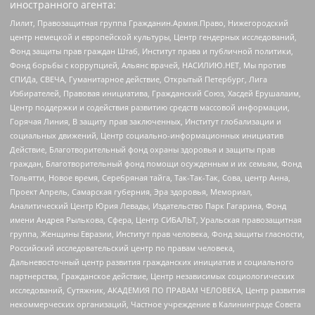
иностранного агента:
Лилит, Правозащитная группа Гражданин.Армия.Право, Нижегородский
центр немецкой и европейской культуры, Центр гендерных исследований,
Фонд защиты прав граждан Штаб, Институт права и публичной политики,
Фонд борьбы с коррупцией, Альянс врачей, НАСИЛИЮ.НЕТ, Мы против
СПИДа, СВЕЧА, Гуманитарное действие, Открытый Петербург, Лига
Избирателей, Правовая инициатива, Гражданский Союз, Хасдей Ерушалаим,
Центр поддержки и содействия развитию средств массовой информации,
Горячая Линия, В защиту прав заключенных, Институт глобализации и
социальных движений, Центр социально-информационных инициатив
Действие, Благотворительный фонд охраны здоровья и защиты прав
граждан, Благотворительный фонд помощи осужденным и их семьям, Фонд
Тольятти, Новое время, Серебряная тайга, Так-Так-Так, Сова, центр Анна,
Проект Апрель, Самарская губерния, Эра здоровья, Мемориал,
Аналитический Центр Юрия Левады, Издательство Парк Гагарина, Фонд
имени Андрея Рылькова, Сфера, Центр СИБАЛЬТ, Уральская правозащитная
группа, Женщины Евразии, Институт прав человека, Фонд защиты гласности,
Российский исследовательский центр по правам человека,
Дальневосточный центр развития гражданских инициатив и социального
партнерства, Гражданское действие, Центр независимых социологических
исследований, Сутяжник, АКАДЕМИЯ ПО ПРАВАМ ЧЕЛОВЕКА, Центр развития
некоммерческих организаций, Частное учреждение в Калининграде Совета