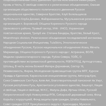
Кровь и Честь, О свободе совести и о религиозных объединениях, Омская
организация общественного политического движения Русское
национальное единство, Северное Братство, Клуб Болельщиков
Футбольного Клуба Динамо, Файзрахманисты, Мусульманская религиозная
организация п. Боровский, Община Коренного Русского народа
Щелковского района, Правый сектор, УНА - УНСО, Украинская
повстанческая армия, Тризуб им. Степана Бандеры, Братство, Белый Крест,
Misanthropic division, Религиозное объединение последователей инглиизма,
Народная Социальная Инициатива, TulaSkins, Этнополитическое
объединение Русские, Русское национальное объединение Атака, Мечеть
Мирмамеда, Община Коренного Русского народа г. Астрахани, ВОЛЯ,
Меджлис крымскотатарского народа, Рубеж Севера, ТОЙС, О
противодействии экстремистской деятельности, РЕВТАТПОД, Артподготовка,
Штольц, В честь иконы Божией Матери Державная, Сектор 16,
Независимость, Фирма, Молодежная правозащитная группа МПГ, Курсом
Правды и Единения, Каракольская инициативная группа, Автоград Крю,
Союз Славянских Сил Руси, Алля-Аят, Благотворительный пансионат Ак Умут,
Русская республика Русь, Арестантское уголовное единство, Башкорт, Нация
и свобода, Нация и свобода, W.H.С., Фалунь Дафа, Иртыш Ultras, Русский
Патриотический клуб-Новокузнецк/РПК, Сибирский державный союз, Фонд
борьбы с коррупцией, Фонд защиты прав граждан, Штабы Навального,
Совет граждан СССР Прикубанского округа г. Краснодара, Мужское