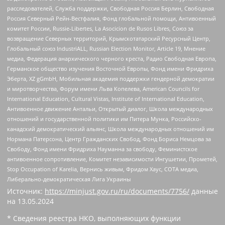
расследователей, Служба поддержки, Свободная Россия Берлин, Свободная
Россия Северный Рейн-Вестфалия, Фонд глобальной помощи, Антивоенный
комитет России, Russie-Libertes, La Asocicion de Rusos Libres, Союз за
возвращение Северных территорий, Крымскотатарский Ресурсный Центр,
Глобальный союз IndustriALL, Russian Election Monitor, Article 19, Мнение
медиа, Федерация анархического черного креста, Радио Свободная Европа,
Германское общество изучения Восточной Европы, Фонд имени Фридриха
Эберта, XZ gGmbH, Мобильная академия поддержки гендерной демократии
и миротворчества, Форум имени Льва Копелева, American Councils for
International Education, Cultural Vistas, Institute of International Education,
Антивоенное движение Антальи, Открытый диалог, Школа международных
отношений и государственной политики им Питера Мунка, Российско-
канадский демократический альянс, Школа международных отношений им
Нормана Патерсона, Центр Гражданских Свобод, Фонд Бориса Немцова за
Свободу, Фонд имени Фридриха Науманна за свободу, Феминистское
антивоенное сопротивление, Комитет независимости Ингушетии, Прометей,
Stop Occupation of Karelia, Вернись живым, Фридом Хаус, СОТА медиа,
Либерально-демократическая Лига Украины
Источник:
https://minjust.gov.ru/ru/documents/7756/
данные
на
13.05.2024
* Сведения реестра НКО, выполняющих функции