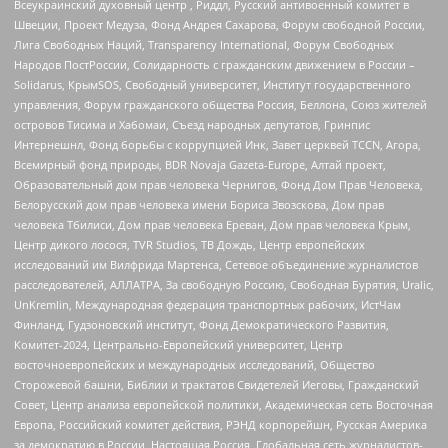
Всеукраинский духовный центр , Риддл, Русский антивоенный комитет в
Швеции, Проект Медуза, Фонд Андрея Сахарова, Форум свободной России,
Лига Свободных Наций, Transparеncy International, Форум Свободных
Народов ПостРоссии, Солидарность с гражданским движением в России –
Solidarus, КрымSOS, Свободный университет, Институт государственного
управления, Форум гражданского общества Россия, Беллона, Союз жителей
островов Тисима и Хабомаи, Съезд народных депутатов, Гринпис
Интернешнл, Фонд борьбы с коррупцией Инк, Завет церквей TCCN, Агора,
Всемирный фонд природы, BDR Novaja Gazeta-Europe, Алтай проект,
Образовательный дом прав человека Чернигов, Фонд Дом Прав Человека,
Белорусский дом прав человека имени Бориса Звозскова, Дом прав
человека Тбилиси, Дом прав человека Ереван, Дом прав человека Крым,
Центр дикого лосося, TVR Studios, ТВ Дождь, Центр европейских
исследований им Вилфрида Мартенса, Сетевое объединение журналистов
расследователей, АЛЛАТРА, За свободную Россию, Свободная Бурятия, Uralic,
UnKremlin, Международная федерация транспортных рабочих, ИстЧам
Финланд, Гудзоновский институт, Фонд Демократического Развития,
Комитет-2024, Центрально-Европейский университет, Центр
восточноевропейских и международных исследований, Общество
Сторожевой башни, Библии и трактатов Свидетелей Иеговы, Гражданский
Совет, Центр анализа европейской политики, Академическая сеть Восточная
Европа, Российский комитет действия, РЭНД корпорейшн, Русская Америка
за демократию в России, Настоящая Россия, Глобальная сеть журналистов-