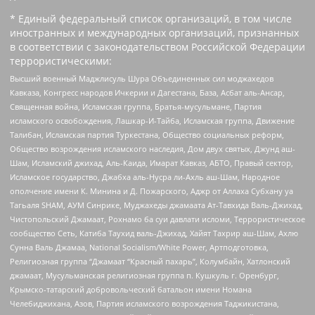
* Единый федеральный список организаций, в том числе
иностранных и международных организаций, признанных
в соответствии с законодательством Российской Федерации
террористическими:
Высший военный Маджлисуль Шура Объединенных сил моджахедов
Кавказа, Конгресс народов Ичкерии и Дагестана, База, Асбат аль-Ансар,
Священная война, Исламская группа, Братья-мусульмане, Партия
исламского освобождения, Лашкар-И-Тайба, Исламская группа, Движение
Талибан, Исламская партия Туркестана, Общество социальных реформ,
Общество возрождения исламского наследия, Дом двух святых, Джунд аш-
Шам, Исламский джихад, Аль-Каида, Имарат Кавказ, АБТО, Правый сектор,
Исламское государство, Джабха аль-Нусра ли-Ахль аш-Шам, Народное
ополчение имени К. Минина и Д. Пожарского, Аджр от Аллаха Субхану уа
Тагьаля SHAM, АУМ Синрике, Муджахеды джамаата Ат-Тавхида Валь-Джихад,
Чистопольский Джамаат, Рохнамо ба суи давлати исломи, Террористическое
сообщество Сеть, Катиба Таухид валь-Джихад, Хайят Тахрир аш-Шам, Ахлю
Сунна Валь Джамаа, National Socialism/White Power, Артподготовка,
Религиозная группа “Джамаат “Красный пахарь”, Колумбайн, Хатлонский
джамаат, Мусульманская религиозная группа п. Кушкуль г. Оренбург,
Крымско-татарский добровольческий батальон имени Номана
Челебиджихана, Азов, Партия исламского возрождения Таджикистана,