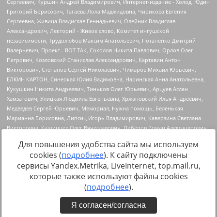
Для повышения удобства сайта мы используем
cookies (
подробнее
). К сайту подключены
сервисы Yandex.Metrika, LiveInternet, top.mail.ru,
Источник:
https://minjust.gov.ru/uploaded/files/reestr-
которые также используют файлы cookies
inostrannyih-agentov-22-03-2024.pdf
данные на
22.03.2024
(
подробнее
).
Я согласен/согласна