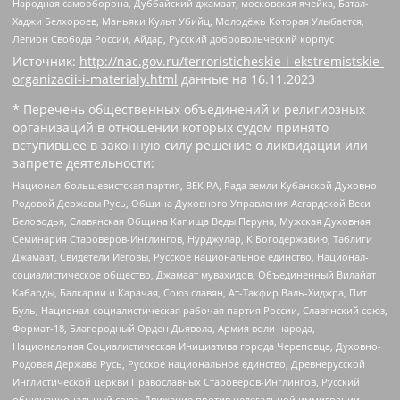
Народная самооборона, Дуббайский джамаат, московская ячейка, Батал-
Хаджи Белхороев, Маньяки Культ Убийц, Молодёжь Которая Улыбается,
Легион Свобода России, Айдар, Русский добровольческий корпус
Источник:
http://nac.gov.ru/terroristicheskie-i-ekstremistskie-
organizacii-i-materialy.html
данные на
16.11.2023
* Перечень общественных объединений и религиозных
организаций в отношении которых судом принято
вступившее в законную силу решение о ликвидации или
запрете деятельности:
Национал-большевистская партия, ВЕК РА, Рада земли Кубанской Духовно
Родовой Державы Русь, Община Духовного Управления Асгардской Веси
Беловодья, Славянская Община Капища Веды Перуна, Мужская Духовная
Семинария Староверов-Инглингов, Нурджулар, К Богодержавию, Таблиги
Джамаат, Свидетели Иеговы, Русское национальное единство, Национал-
социалистическое общество, Джамаат мувахидов, Объединенный Вилайат
Кабарды, Балкарии и Карачая, Союз славян, Ат-Такфир Валь-Хиджра, Пит
Буль, Национал-социалистическая рабочая партия России, Славянский союз,
Формат-18, Благородный Орден Дьявола, Армия воли народа,
Национальная Социалистическая Инициатива города Череповца, Духовно-
Родовая Держава Русь, Русское национальное единство, Древнерусской
Инглистической церкви Православных Староверов-Инглингов, Русский
общенациональный союз, Движение против нелегальной иммиграции,