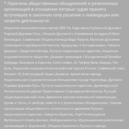
* Перечень общественных объединений и религиозных
организаций в отношении которых судом принято
вступившее в законную силу решение о ликвидации или
запрете деятельности:
Национал-большевистская партия, ВЕК РА, Рада земли Кубанской Духовно
Родовой Державы Русь, Община Духовного Управления Асгардской Веси
Беловодья, Славянская Община Капища Веды Перуна, Мужская Духовная
Семинария Староверов-Инглингов, Нурджулар, К Богодержавию, Таблиги
Джамаат, Свидетели Иеговы, Русское национальное единство, Национал-
социалистическое общество, Джамаат мувахидов, Объединенный Вилайат
Кабарды, Балкарии и Карачая, Союз славян, Ат-Такфир Валь-Хиджра, Пит
Буль, Национал-социалистическая рабочая партия России, Славянский союз,
Формат-18, Благородный Орден Дьявола, Армия воли народа,
Национальная Социалистическая Инициатива города Череповца, Духовно-
Родовая Держава Русь, Русское национальное единство, Древнерусской
Инглистической церкви Православных Староверов-Инглингов, Русский
общенациональный союз, Движение против нелегальной иммиграции,
Кровь и Честь, О свободе совести и о религиозных объединениях, Омская
организация общественного политического движения Русское
национальное единство, Северное Братство, Клуб Болельщиков
Футбольного Клуба Динамо, Файзрахманисты, Мусульманская религиозная
организация п. Боровский, Община Коренного Русского народа