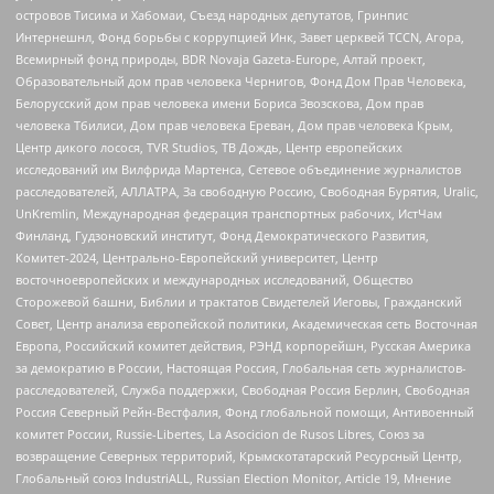
островов Тисима и Хабомаи, Съезд народных депутатов, Гринпис
Интернешнл, Фонд борьбы с коррупцией Инк, Завет церквей TCCN, Агора,
Всемирный фонд природы, BDR Novaja Gazeta-Europe, Алтай проект,
Образовательный дом прав человека Чернигов, Фонд Дом Прав Человека,
Белорусский дом прав человека имени Бориса Звозскова, Дом прав
человека Тбилиси, Дом прав человека Ереван, Дом прав человека Крым,
Центр дикого лосося, TVR Studios, ТВ Дождь, Центр европейских
исследований им Вилфрида Мартенса, Сетевое объединение журналистов
расследователей, АЛЛАТРА, За свободную Россию, Свободная Бурятия, Uralic,
UnKremlin, Международная федерация транспортных рабочих, ИстЧам
Финланд, Гудзоновский институт, Фонд Демократического Развития,
Комитет-2024, Центрально-Европейский университет, Центр
восточноевропейских и международных исследований, Общество
Сторожевой башни, Библии и трактатов Свидетелей Иеговы, Гражданский
Совет, Центр анализа европейской политики, Академическая сеть Восточная
Европа, Российский комитет действия, РЭНД корпорейшн, Русская Америка
за демократию в России, Настоящая Россия, Глобальная сеть журналистов-
расследователей, Служба поддержки, Свободная Россия Берлин, Свободная
Россия Северный Рейн-Вестфалия, Фонд глобальной помощи, Антивоенный
комитет России, Russie-Libertes, La Asocicion de Rusos Libres, Союз за
возвращение Северных территорий, Крымскотатарский Ресурсный Центр,
Глобальный союз IndustriALL, Russian Election Monitor, Article 19, Мнение