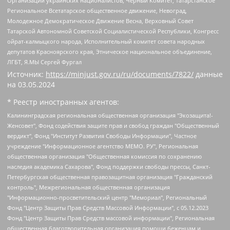
Организации украинских националистов, Черный Комитет, Татарстанское
Региональное Всетатарское общественное движение, Невоград,
Молодежное Демократическое Движение Весна, Верховный Совет
Татарской Автономной Советской Социалистической Республики, Конгресс
ойрат-калмыцкого народа, Исполнительный комитет совета народных
депутатов Красноярского края, Этническое национальное объединение,
ЛГБТ, Я.МЫ Сергей Фургал
Источник:
https://minjust.gov.ru/ru/documents/7822/
данные
на
03.05.2024
* Реестр иностранных агентов:
Калининградская региональная общественная организация "Экозащита!-Женсовет", Фонд содействия защите прав и свобод граждан "Общественный вердикт", Фонд "Институт Развития Свободы Информации", Частное учреждение "Информационное агентство МЕМО. РУ", Региональная общественная организация "Общественная комиссия по сохранению наследия академика Сахарова", Фонд поддержки свободы прессы, Санкт-Петербургская общественная правозащитная организация "Гражданский контроль", Межрегиональная общественная организация "Информационно-просветительский центр "Мемориал", Региональный Фонд "Центр Защиты Прав Средств Массовой Информации", с 05.12.2023 Фонд "Центр Защиты Прав Средств массовой информации", Региональная общественная благотворительная организация помощи беженцам и мигрантам "Гражданское содействие", Негосударственное образовательное учреждение дополнительного профессионального образования (повышение квалификации) специалистов "АКАДЕМИЯ ПО ПРАВАМ ЧЕЛОВЕКА", Свердловская региональная общественная организация "Сутяжник", Автономная некоммерческая организация "Центр независимых социологических исследований", Союз общественных объединений "Российский исследовательский центр по правам человека", Региональное общественное учреждение научно-информационный центр "МЕМОРИАЛ", Некоммерческая организация "Фонд защиты гласности", Автономная некоммерческая организация "Институт прав человека", Городская общественная организация "Екатеринбургское общество "МЕМОРИАЛ", Городская общественная организация "Рязанское историко-просветительское и правозащитное общество "Мемориал" (Рязанский Мемориал), Челябинский региональный орган общественной самодеятельности – женское общественное объединение "Женщины Евразии", Челябинский региональный орган общественной самодеятельности "Уральская правозащитная группа", Фонд содействия защите здоровья и социальной справедливости имени Андрея Рылькова, Автономная Некоммерческая Организация "Аналитический Центр Юрия Левады", Автономная некоммерческая организация социальной поддержки населения "Проект Апрель", Региональная общественная организация помощи женщинам и детям, находящимся в кризисной ситуации "Информационно-методический центр "Анна", Фонд содействия развитию массовых коммуникаций и правовому просвещению "Так-так-Так", Фонд содействия устойчивому развитию "Серебряная тайга", Свердловский региональный общественный фонд социальных проектов "Новое время", "Idel.Реалии", Кавказ.Реалии, Крым.Реалии, Телеканал Настоящее Время, Татаро-башкирская служба Радио Свобода (Azatliq Radiosi), Радио Свободная Европа/Радио Свобода (PCE/PC), "Сибирь.Реалии", "Фактограф", Благотворительный фонд помощи осужденным и их семьям, Автономная некоммерческая организация "Институт глобализации и социальных движений", Фонд "В защиту прав заключенных", Частное учреждение "Центр поддержки и содействия развитию средств массовой информации", Пензенский региональный общественный благотворительный фонд "Гражданский союз", "Север.Реалии", Некоммерческая организация Фонд "Правовая инициатива", Общество с ограниченной ответственностью "Радио Свободная Европа/Радио Свобода", Чешское информационное агентство "MEDIUM-ORIENT", Красноярская региональная общественная организация "Мы против СПИДа", Камалягин Денис Николаевич, Маркелов Сергей Евгеньевич, Пономарев Лев Александрович, Савицкая Людмила Алексеевна, Автономная некоммерческая организация "Центр по работе с проблемой насилия "НАСИЛИЮ.НЕТ", Межрегиональный профессиональный союз работников здравоохранения "Альянс врачей", Юридическое лицо, зарегистрированное в Латвийской Республике, SIA "Medusa Project" (регистрационный номер 40103797863, дата регистрации 10.06.2014), Некоммерческая организация "Фонд по борьбе с коррупцией", Автономная некоммерческая организация "Институт права и публичной политики", Баданин Роман Сергеевич, Гликин Максим Александрович, Железнова Мария Михайловна, Лукьянова Юлия Сергеевна, Маетная Елизавета Витальевна, Маняхин Петр Борисович, Чуракова Ольга Владимировна, Ярош Юлия Петровна, Юридическое лицо "The Insider SIA", зарегистрированное в Риге, Латвийская Республика (дата регистрации 26.06.2015), являющееся администратором доменного имени интернет-издания "The Insider SIA", https://theins.ru, Постернак Алексей Евгеньевич, Рубин Михаил Аркадьевич, Анин Роман Александрович, Юридическое лицо Istories fonds, зарегистрированное в Латвийской Республике (регистрационный номер 50008295751, дата регистрации 24.02.2020), Великовский Дмитрий Александрович, Долинина Ирина Николаевна, Мароховская Алеся Алексеевна, Шлейнов Роман Юрьевич, Шмагун Олеся Валентиновна, Общество с ограниченной ответственностью "Альтаир 2021", Общество с ограниченной ответственностью "Вега 2021", Общество с ограниченной ответственностью "Главный редактор 2021", Общество с ограниченной ответственностью "Ромашки монолит", Важенков Артем Валерьевич, Ивановская областная общественная организация "Центр гендерных исследований", Гурман Юрий Альбертович, Медиапроект "ОВД-Инфо", Егоров Владимир Владимирович, Жилинский Владимир Александрович, Общество с ограниченной ответственностью "ЗП", Иванова София Юрьевна, Карезина Инна Павловна, Кильтау Екатерина Викторовна, Петров Алексей Викторович, Пискунов Сергей Евгеньевич, Смирнов Сергей Сергеевич, Тихонов Михаил Сергеевич, Общество с ограниченной ответственностью "ЖУРНАЛИСТ-ИНОСТРАННЫЙ АГЕНТ", Арапова Галина Юрьевна, Вольтская Татьяна Анатольевна, Американская компания "Mason G.E.S. Anonymous Foundation" (США), являющаяся владельцем интернет-издания https://mnews.world/, Компания "Stichting Bellingcat", зарегистрированная в Нидерландах (дата регистрации 11.07.2018), Захаров Андрей Вячеславович, Клепиковская Екатерина Дмитриевна, Общество с ограниченной ответственностью "МЕМО", Перл Роман Александрович, Симонов Евгений Алексеевич, Соловьева Елена Анатольевна, Сотников Даниил Владимирович, Сурначева Елизавета Дмитриевна, Автономная некоммерческая организация по защите прав человека и информированию населения "Якутия – Наше Мнение", Общество с ограниченной ответственностью "Москоу диджитал медиа", с 26.01.2023 Общество с ограниченной ответственностью "Чайка Белые сады", Ветошкина Валерия Валерьевна, Заговора Максим Александрович, Межрегиональное общественное движение "Российская ЛГБТ - сеть", Оленичев Максим Владимирович, Павлов Иван Юрьевич, Скворцова Елена Сергеевна, Общество с ограниченной ответственностью "Как бы инагент", Кочетков Игорь Викторович, Общество с ограниченной ответственностью "Честные выборы", Еланчик Олег Александрович, Общество с ограниченной ответственностью "Нобелевский призыв", Гималова Регина Эмилевна, Григорьев Андрей Валерьевич, Григорьева Алина Александровна, Ассоциация по содействию защите прав призывников, альтернативнослужащих и военнослужащих "Правозащитная группа "Гражданин.Армия.Право", Хисамова Регина Фаритовна, Автономная некоммерческая организация по реализации социально-правовых программ "Лилит", Дальневосточное общественное движение "Маяк", Санкт-Петербургская ЛГБТ-инициативная группа "Выход", Инициативная группа ЛГБТ+ "Реверс", Алексеев Андрей Викторович, Бекбулатова Таисия Львовна, Беляев Иван Михайлович, Владыкина Елена Сергеевна, Гельман Марат Александрович, Никульшина Вероника Юрьевна, Толоконникова Надежда Андреевна, Шендерович Виктор Анатольевич, Общество с ограниченной ответственностью "Данное сообщение", Общество с ограниченной ответственностью Издательский дом "Новая глава", Айнбиндер Александра Александровна, Московский комьюнити-центр для ЛГБТ+инициатив, Благотворительный фонд развития филантропии, Deutsche Welle (Германия, Kurt-Schumacher-Strasse 3, 53113 Bonn), Борзунова Мария Михайловна, Воробьев Виктор Викторович, Голубева Анна Львовна, Константинова Алла Михайловна, Малкова Ирина Владимировна, Мурадов Мурад Абдулгалимович, Осетинская Елизавета Николаевна, Понасенков Евгений Николаевич, Ганапольский Матвей Юрьевич, Киселев Евгений Алексеевич, Борухович Ирина Григорьевна, Дремин Иван Тимофеевич, Дубровский Дмитрий Викторович, Красноярская региональная общественная организация поддержки и развития альтернативных образовательных технологий и межкультурных коммуникаций "ИНТЕРРА", Маяковская Екатерина Алексеевна, Фейгин Марк Захарович, Филимонов Андрей Викторович, Дзугкоева Регина Николаевна, Доброхотов Роман Александрович, Дудь Юрий Александрович, Елкин Сергей Владимирович, Кругликов Кирилл Игоревич, Сабунаева Мария Леонидовна, Семенов Алексей Владимирович, Шаинян Карен Багратович, Шульман Екатерина Михайловна, Асафьев Артур Валерьевич, Вахштайн Виктор Семенович, Венедиктов Алексей Алексеевич, Лушникова Екатерина Евгеньевна, Волков Леонид Михайлович, Невзоров Александр Глебович, Пархоменко Сергей Борисович, Сироткин Ярослав Николаевич, Кара-Мурза Владимир Владимирович, Баранова Наталья Владимировна, Гозман Леонид Яковлевич, Кагарлицкий Борис Юльевич, Климарев Михаил Валерьевич, Милов Владимир Станиславович, Автономная некоммерческая организация Краснодарский центр современного искусства "Типография", Моргенштерн Алишер Тагирович, Соболь Любовь Эдуардовна, Общество с ограниченной ответственностью "ЛИЗА НОРМ", Каспаров Гарри Кимович, Ходорковский Михаил Борисович, Общество с ограниченной ответственностью "Апрельские тезисы", Данилович Ирина Брониславовна, Кашин Олег Владимирович, Петров Николай Владимирович, Пивоваров Алексей Владимирович, Соколов Михаил Владимирович, Цветкова Юлия Владимировна, Чичваркин Евгений Александрович, Комитет против пыток/Команда против пыток, Общество с ограниченной ответственностью "Первый научный", Общество с ограниченной ответственностью "Вертолет и ко", Белоцерковская Вероника Борисовна, Кац Максим Евгеньевич, Лазарева Татьяна Юрьевна, Шаведдинов Руслан Табризович, Яшин Илья Валерьевич, Общество с ограниченной ответственностью "Иноагент ААВ", Алешковский Дмитрий Петрович, Альбац Евгения Марковна, Быков Дмитрий Львович, Галямина Юлия Евгеньевна, Лойко Сергей Леонидович, Мартынов Кирилл Константинович, Медведев Сергей Александрович, Крашенинников Федор Геннадиевич, Гордеева Катерина Вл