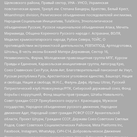
Щелковского района, Правый сектор, УНА - УНСО, Украинская
повстанческая армия, Тризуб им. Степана Бандеры, Братство, Белый Крест,
Misanthropic division, Религиозное объединение последователей инглиизма,
Народная Социальная Инициатива, TulaSkins, Этнополитическое
объединение Русские, Русское национальное объединение Атака, Мечеть
Мирмамеда, Община Коренного Русского народа г. Астрахани, ВОЛЯ,
Меджлис крымскотатарского народа, Рубеж Севера, ТОЙС, О
противодействии экстремистской деятельности, РЕВТАТПОД, Артподготовка,
Штольц, В честь иконы Божией Матери Державная, Сектор 16,
Независимость, Фирма, Молодежная правозащитная группа МПГ, Курсом
Правды и Единения, Каракольская инициативная группа, Автоград Крю,
Союз Славянских Сил Руси, Алля-Аят, Благотворительный пансионат Ак Умут,
Русская республика Русь, Арестантское уголовное единство, Башкорт, Нация
и свобода, Нация и свобода, W.H.С., Фалунь Дафа, Иртыш Ultras, Русский
Патриотический клуб-Новокузнецк/РПК, Сибирский державный союз, Фонд
борьбы с коррупцией, Фонд защиты прав граждан, Штабы Навального,
Совет граждан СССР Прикубанского округа г. Краснодара, Мужское
государство, Народное объединение русского движения, Народное
движение Адат, Народный совет граждан РСФСР СССР Архангельской
области, Проект Штурм, Граждане СССР, Держава Союз Советских Светлых
Родов, Совет Советских Социалистических Районов, Meta Platforms Inc,
Facebook, Instagram, WhatsApp, СИЧ-С14, Добровольческое Движение