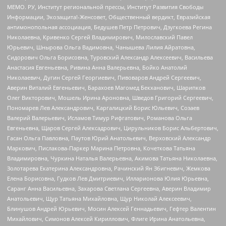
МЕМО. РУ, Институт региональной прессы, Институт Развития Свободы
Информации, Экозащита!-Женсовет, Общественный вердикт, Евразийская
антимонопольная ассоциация, Бедушев Петр Петрович, Дзугкоева Регина
Николаевна, Кривенко Сергей Владимирович, Милославский Павел
Юрьевич, Шнырова Ольга Вадимовна, Чанышева Лилия Айратовна,
Сидорович Ольга Борисовна, Туровский Александр Алексеевич, Васильева
Анастасия Евгеньевна, Ривина Анна Валерьевна, Бойко Анатолий
Николаевич, Дугин Сергей Георгиевич, Пивоваров Андрей Сергеевич,
Аверин Виталий Евгеньевич, Барахоев Магомед Бекханович, Шарипков
Олег Викторович, Мошель Ирина Ароновна, Шведов Григорий Сергеевич,
Пономарев Лев Александрович, Каргалицкий Борис Юльевич, Созаев
Валерий Валерьевич, Исламов Тимур Рифгатович, Романова Ольга
Евгеньевна, Щаров Сергей Алексадрович, Цирульников Борис Альбертович,
Гасан Ольга Павловна, Паутов Юрий Анатольевич, Верховский Александр
Маркович, Пислакова-Паркер Марина Петровна, Кочеткова Татьяна
Владимировна, Чуркина Наталья Валерьевна, Акимова Татьяна Николаевна,
Золотарева Екатерина Александровна, Рачинский Ян Збигневич, Жемкова
Елена Борисовна, Гудков Лев Дмитриевич, Илларионова Юлия Юрьевна,
Саранг Анна Васильевна, Захарова Светлана Сергеевна, Аверин Владимир
Анатольевич, Щур Татьяна Михайловна, Щур Николай Алексеевич,
Блинушов Андрей Юрьевич, Мосин Алексей Геннадьевич, Гефтер Валентин
Михайлович, Симонов Алексей Кириллович, Флиге Ирина Анатольевна,