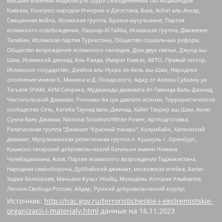
Высший военный Маджлисуль Шура Объединенных сил моджахедов
Кавказа, Конгресс народов Ичкерии и Дагестана, База, Асбат аль-Ансар,
Священная война, Исламская группа, Братья-мусульмане, Партия
исламского освобождения, Лашкар-И-Тайба, Исламская группа, Движение
Талибан, Исламская партия Туркестана, Общество социальных реформ,
Общество возрождения исламского наследия, Дом двух святых, Джунд аш-
Шам, Исламский джихад, Аль-Каида, Имарат Кавказ, АБТО, Правый сектор,
Исламское государство, Джабха аль-Нусра ли-Ахль аш-Шам, Народное
ополчение имени К. Минина и Д. Пожарского, Аджр от Аллаха Субхану уа
Тагьаля SHAM, АУМ Синрике, Муджахеды джамаата Ат-Тавхида Валь-Джихад,
Чистопольский Джамаат, Рохнамо ба суи давлати исломи, Террористическое
сообщество Сеть, Катиба Таухид валь-Джихад, Хайят Тахрир аш-Шам, Ахлю
Сунна Валь Джамаа, National Socialism/White Power, Артподготовка,
Религиозная группа “Джамаат “Красный пахарь”, Колумбайн, Хатлонский
джамаат, Мусульманская религиозная группа п. Кушкуль г. Оренбург,
Крымско-татарский добровольческий батальон имени Номана
Челебиджихана, Азов, Партия исламского возрождения Таджикистана,
Народная самооборона, Дуббайский джамаат, московская ячейка, Батал-
Хаджи Белхороев, Маньяки Культ Убийц, Молодёжь Которая Улыбается,
Легион Свобода России, Айдар, Русский добровольческий корпус
Источник:
http://nac.gov.ru/terroristicheskie-i-ekstremistskie-
organizacii-i-materialy.html
данные на
16.11.2023