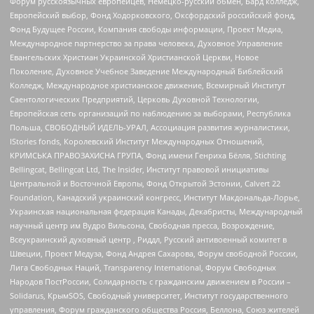
Форум русскоязычных европейцев, Немецко-русский обмен, Бард колледж,
Европейский выбор, Фонд Ходорковского, Оксфордский российский фонд,
Фонд Будущее России, Компания свободы информации, Проект Медиа,
Международное партнерство за права человека, Духовное Управление
Евангельских Христиан Украинской Христианской Церкви, Новое
Поколение, Духовное Учебное Заведение Международный Библейский
Колледж, Международное христианское движение, Всемирный Институт
Саентологических Предприятий, Церковь Духовной Технологии,
Европейская сеть организаций по наблюдению за выборами, Республика
Польша, СВОБОДНЫЙ ИДЕЛЬ-УРАЛ, Ассоциация развития журналистики,
IStories fonds, Королевский Институт Международных Отношений,
КРИМСЬКА ПРАВОЗАХИСНА ГРУПА, Фонд имени Генриха Бёлля, Stichting
Bellingcat, Bellingcat Ltd, The Insider, Институт правовой инициативы
Центральной и Восточной Европы, Фонд Открытой Эстонии, Calvert 22
Foundation, Канадский украинский конгресс, Институт Макдональда-Лорье,
Украинская национальная федерация Канады, Декабристы, Международный
научный центр им Вудро Вильсона, Свободная пресса, Возрождение,
Всеукраинский духовный центр , Риддл, Русский антивоенный комитет в
Швеции, Проект Медуза, Фонд Андрея Сахарова, Форум свободной России,
Лига Свободных Наций, Transparеncy International, Форум Свободных
Народов ПостРоссии, Солидарность с гражданским движением в России –
Solidarus, КрымSOS, Свободный университет, Институт государственного
управления, Форум гражданского общества Россия, Беллона, Союз жителей