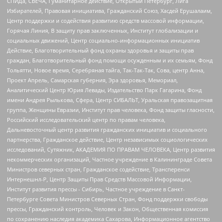
СПИДа, СВЕЧА, Гуманитарное действие, Открытый Петербург, Лига
Избирателей, Правовая инициатива, Гражданский Союз, Хасдей Ерушалаим,
Центр поддержки и содействия развитию средств массовой информации,
Горячая Линия, В защиту прав заключенных, Институт глобализации и
социальных движений, Центр социально-информационных инициатив
Действие, Благотворительный фонд охраны здоровья и защиты прав
граждан, Благотворительный фонд помощи осужденным и их семьям, Фонд
Тольятти, Новое время, Серебряная тайга, Так-Так-Так, Сова, центр Анна,
Проект Апрель, Самарская губерния, Эра здоровья, Мемориал,
Аналитический Центр Юрия Левады, Издательство Парк Гагарина, Фонд
имени Андрея Рылькова, Сфера, Центр СИБАЛЬТ, Уральская правозащитная
группа, Женщины Евразии, Институт прав человека, Фонд защиты гласности,
Российский исследовательский центр по правам человека,
Дальневосточный центр развития гражданских инициатив и социального
партнерства, Гражданское действие, Центр независимых социологических
исследований, Сутяжник, АКАДЕМИЯ ПО ПРАВАМ ЧЕЛОВЕКА, Центр развития
некоммерческих организаций, Частное учреждение в Калининграде Совета
Министров северных стран, Гражданское содействие, Трансперенси
Интернешнл-Р, Центр Защиты Прав Средств Массовой Информации,
Институт развития прессы - Сибирь, Частное учреждение в Санкт-
Петербурге Совета Министров Северных Стран, Фонд поддержки свободы
прессы, Гражданский контроль, Человек и Закон, Общественная комиссия
по сохранению наследия академика Сахарова, Информационное агентство