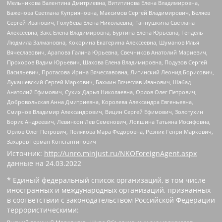
Мельникова Валентина Дмитриевна, Вититинова Елена Владимировна,
Баженова Светлана Куприяновна, Максимов Сергей Владимирович, Беляев
Сергей Иванович, Голубева Елена Николаевна, Ганнушкина Светлана
Алексеевна, Закс Елена Владимировна, Буртина Елена Юрьевна, Гендель
Людмила Залмановна, Кокорина Екатерина Алексеевна, Шуманов Илья
Вячеславович, Арапова Галина Юрьевна, Свечников Анатолий Мариевич,
Прохоров Вадим Юрьевич, Шахова Елена Владимировна, Подузов Сергей
Васильевич, Протасова Ирина Вячеславовна, Литинский Леонид Борисович,
Лукашевский Сергей Маркович, Бахмин Вячеслав Иванович, Шабад
Анатолий Ефимович, Сухих Дарья Николаевна, Орлов Олег Петрович,
Добровольская Анна Дмитриевна, Королева Александра Евгеньевна,
Смирнов Владимир Александрович, Вицин Сергей Ефимович, Золотухин
Борис Андреевич, Левинсон Лев Семенович, Локшина Татьяна Иосифовна,
Орлов Олег Петрович, Полякова Мара Федоровна, Резник Генри Маркович,
Захаров Герман Константинович
Источник:
http://unro.minjust.ru/NKOForeignAgent.aspx
данные на
24.03.2022
* Единый федеральный список организаций, в том числе
иностранных и международных организаций, признанных
в соответствии с законодательством Российской Федерации
террористическими: