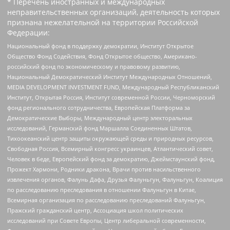
* Перечень иностранных и международных
неправительственных организаций, деятельность которых
признана нежелательной на территории Российской
Федерации:
Национальный фонд в поддержку демократии, Институт Открытое
Общество Фонд Содействия, Фонд Открытое общество, Американо-
российский фонд по экономическому и правовому развитию,
Национальный Демократический Институт Международных Отношений,
MEDIA DEVELOPMENT INVESTMENT FUND, Международный Республиканский
Институт, Открытая Россия, Институт современной России, Черноморский
фонд регионального сотрудничества, Европейская Платформа за
Демократические Выборы, Международный центр электоральных
исследований, Германский фонд Маршалла Соединенных Штатов,
Тихоокеанский центр защиты окружающей среды и природных ресурсов,
Свободная Россия, Всемирный конгресс украинцев, Атлантический совет,
Человек в беде, Европейский фонд за демократию, Джеймстаунский фонд,
Прожект Хармони, Родники дракона, Врачи против насильственного
извлечения органов, Фалунь Дафа, Друзья Фалуньгун, Фалуньгун, Коалиция
по расследованию преследования в отношении Фалуньгун в Китае,
Всемирная организация по расследованию преследований Фалуньгун,
Пражский гражданский центр, Ассоциация школ политических
исследований при Совете Европы, Центр либеральной современности,