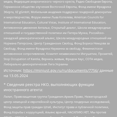
медиа, Федерация анархического черного креста, Радио Свободная Европа,
Германское общество изучения Восточной Европы, Фонд имени Фридриха
Эберта, XZ gGmbH, Мобильная академия поддержки гендерной демократии
и миротворчества, Форум имени Льва Копелева, American Councils for
International Education, Cultural Vistas, Institute of International Education,
Антивоенное движение Антальи, Открытый диалог, Школа международных
отношений и государственной политики им Питера Мунка, Российско-
канадский демократический альянс, Школа международных отношений им
Нормана Патерсона, Центр Гражданских Свобод, Фонд Бориса Немцова за
Свободу, Фонд имени Фридриха Науманна за свободу, Феминистское
антивоенное сопротивление, Комитет независимости Ингушетии, Прометей,
Stop Occupation of Karelia, Вернись живым, Фридом Хаус, СОТА медиа,
Либерально-демократическая Лига Украины
Источник:
https://minjust.gov.ru/ru/documents/7756/
данные
на
13.05.2024
* Сведения реестра НКО, выполняющих функции
иностранного агента:
Лилит, Правозащитная группа Гражданин.Армия.Право, Нижегородский
центр немецкой и европейской культуры, Центр гендерных исследований,
Фонд защиты прав граждан Штаб, Институт права и публичной политики,
Фонд борьбы с коррупцией, Альянс врачей, НАСИЛИЮ.НЕТ, Мы против