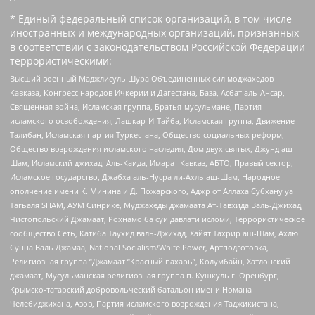
* Единый федеральный список организаций, в том числе
иностранных и международных организаций, признанных
в соответствии с законодательством Российской Федерации
террористическими:
Высший военный Маджлисуль Шура Объединенных сил моджахедов
Кавказа, Конгресс народов Ичкерии и Дагестана, База, Асбат аль-Ансар,
Священная война, Исламская группа, Братья-мусульмане, Партия
исламского освобождения, Лашкар-И-Тайба, Исламская группа, Движение
Талибан, Исламская партия Туркестана, Общество социальных реформ,
Общество возрождения исламского наследия, Дом двух святых, Джунд аш-
Шам, Исламский джихад, Аль-Каида, Имарат Кавказ, АБТО, Правый сектор,
Исламское государство, Джабха аль-Нусра ли-Ахль аш-Шам, Народное
ополчение имени К. Минина и Д. Пожарского, Аджр от Аллаха Субхану уа
Тагьаля SHAM, АУМ Синрике, Муджахеды джамаата Ат-Тавхида Валь-Джихад,
Чистопольский Джамаат, Рохнамо ба суи давлати исломи, Террористическое
сообщество Сеть, Катиба Таухид валь-Джихад, Хайят Тахрир аш-Шам, Ахлю
Сунна Валь Джамаа, National Socialism/White Power, Артподготовка,
Религиозная группа “Джамаат “Красный пахарь”, Колумбайн, Хатлонский
джамаат, Мусульманская религиозная группа п. Кушкуль г. Оренбург,
Крымско-татарский добровольческий батальон имени Номана
Челебиджихана, Азов, Партия исламского возрождения Таджикистана,