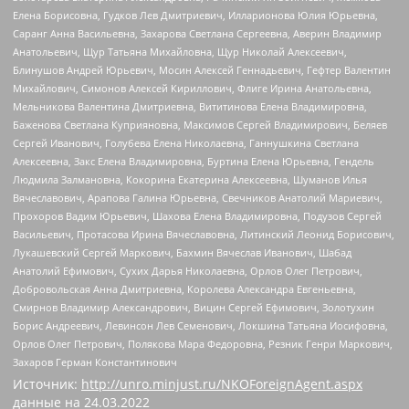
Елена Борисовна, Гудков Лев Дмитриевич, Илларионова Юлия Юрьевна,
Саранг Анна Васильевна, Захарова Светлана Сергеевна, Аверин Владимир
Анатольевич, Щур Татьяна Михайловна, Щур Николай Алексеевич,
Блинушов Андрей Юрьевич, Мосин Алексей Геннадьевич, Гефтер Валентин
Михайлович, Симонов Алексей Кириллович, Флиге Ирина Анатольевна,
Мельникова Валентина Дмитриевна, Вититинова Елена Владимировна,
Баженова Светлана Куприяновна, Максимов Сергей Владимирович, Беляев
Сергей Иванович, Голубева Елена Николаевна, Ганнушкина Светлана
Алексеевна, Закс Елена Владимировна, Буртина Елена Юрьевна, Гендель
Людмила Залмановна, Кокорина Екатерина Алексеевна, Шуманов Илья
Вячеславович, Арапова Галина Юрьевна, Свечников Анатолий Мариевич,
Прохоров Вадим Юрьевич, Шахова Елена Владимировна, Подузов Сергей
Васильевич, Протасова Ирина Вячеславовна, Литинский Леонид Борисович,
Лукашевский Сергей Маркович, Бахмин Вячеслав Иванович, Шабад
Анатолий Ефимович, Сухих Дарья Николаевна, Орлов Олег Петрович,
Добровольская Анна Дмитриевна, Королева Александра Евгеньевна,
Смирнов Владимир Александрович, Вицин Сергей Ефимович, Золотухин
Борис Андреевич, Левинсон Лев Семенович, Локшина Татьяна Иосифовна,
Орлов Олег Петрович, Полякова Мара Федоровна, Резник Генри Маркович,
Захаров Герман Константинович
Источник:
http://unro.minjust.ru/NKOForeignAgent.aspx
данные на
24.03.2022