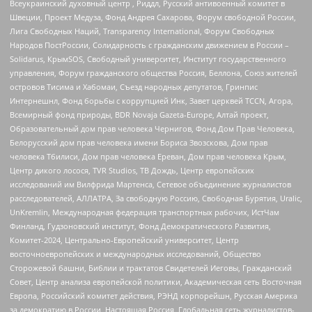
Всеукраинский духовный центр , Риддл, Русский антивоенный комитет в
Швеции, Проект Медуза, Фонд Андрея Сахарова, Форум свободной России,
Лига Свободных Наций, Transparеncy International, Форум Свободных
Народов ПостРоссии, Солидарность с гражданским движением в России –
Solidarus, КрымSOS, Свободный университет, Институт государственного
управления, Форум гражданского общества Россия, Беллона, Союз жителей
островов Тисима и Хабомаи, Съезд народных депутатов, Гринпис
Интернешнл, Фонд борьбы с коррупцией Инк, Завет церквей TCCN, Агора,
Всемирный фонд природы, BDR Novaja Gazeta-Europe, Алтай проект,
Образовательный дом прав человека Чернигов, Фонд Дом Прав Человека,
Белорусский дом прав человека имени Бориса Звозскова, Дом прав
человека Тбилиси, Дом прав человека Ереван, Дом прав человека Крым,
Центр дикого лосося, TVR Studios, ТВ Дождь, Центр европейских
исследований им Вилфрида Мартенса, Сетевое объединение журналистов
расследователей, АЛЛАТРА, За свободную Россию, Свободная Бурятия, Uralic,
UnKremlin, Международная федерация транспортных рабочих, ИстЧам
Финланд, Гудзоновский институт, Фонд Демократического Развития,
Комитет-2024, Центрально-Европейский университет, Центр
восточноевропейских и международных исследований, Общество
Сторожевой башни, Библии и трактатов Свидетелей Иеговы, Гражданский
Совет, Центр анализа европейской политики, Академическая сеть Восточная
Европа, Российский комитет действия, РЭНД корпорейшн, Русская Америка
за демократию в России, Настоящая Россия, Глобальная сеть журналистов-