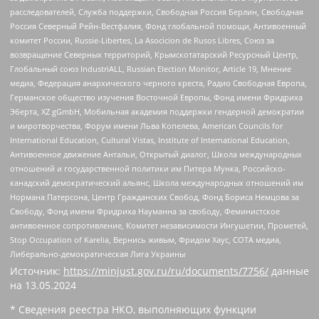
расследователей, Служба поддержки, Свободная Россия Берлин, Свободная
Россия Северный Рейн-Вестфалия, Фонд глобальной помощи, Антивоенный
комитет России, Russie-Libertes, La Asocicion de Rusos Libres, Союз за
возвращение Северных территорий, Крымскотатарский Ресурсный Центр,
Глобальный союз IndustriALL, Russian Election Monitor, Article 19, Мнение
медиа, Федерация анархического черного креста, Радио Свободная Европа,
Германское общество изучения Восточной Европы, Фонд имени Фридриха
Эберта, XZ gGmbH, Мобильная академия поддержки гендерной демократии
и миротворчества, Форум имени Льва Копелева, American Councils for
International Education, Cultural Vistas, Institute of International Education,
Антивоенное движение Антальи, Открытый диалог, Школа международных
отношений и государственной политики им Питера Мунка, Российско-
канадский демократический альянс, Школа международных отношений им
Нормана Патерсона, Центр Гражданских Свобод, Фонд Бориса Немцова за
Свободу, Фонд имени Фридриха Науманна за свободу, Феминистское
антивоенное сопротивление, Комитет независимости Ингушетии, Прометей,
Stop Occupation of Karelia, Вернись живым, Фридом Хаус, СОТА медиа,
Либерально-демократическая Лига Украины
Источник:
https://minjust.gov.ru/ru/documents/7756/
данные
на
13.05.2024
* Сведения реестра НКО, выполняющих функции