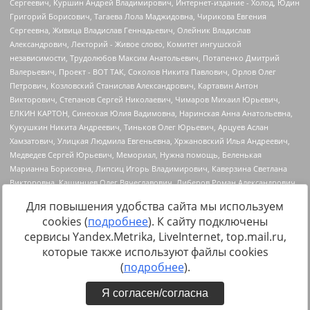
Для повышения удобства сайта мы используем
cookies (
подробнее
). К сайту подключены
сервисы Yandex.Metrika, LiveInternet, top.mail.ru,
Источник:
https://minjust.gov.ru/uploaded/files/reestr-
которые также используют файлы cookies
inostrannyih-agentov-22-03-2024.pdf
данные на
22.03.2024
(
подробнее
).
Я согласен/согласна