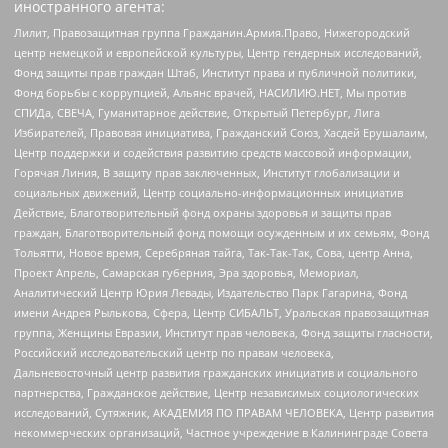
иностранного агента:
Лилит, Правозащитная группа Гражданин.Армия.Право, Нижегородский
центр немецкой и европейской культуры, Центр гендерных исследований,
Фонд защиты прав граждан Штаб, Институт права и публичной политики,
Фонд борьбы с коррупцией, Альянс врачей, НАСИЛИЮ.НЕТ, Мы против
СПИДа, СВЕЧА, Гуманитарное действие, Открытый Петербург, Лига
Избирателей, Правовая инициатива, Гражданский Союз, Хасдей Ерушалаим,
Центр поддержки и содействия развитию средств массовой информации,
Горячая Линия, В защиту прав заключенных, Институт глобализации и
социальных движений, Центр социально-информационных инициатив
Действие, Благотворительный фонд охраны здоровья и защиты прав
граждан, Благотворительный фонд помощи осужденным и их семьям, Фонд
Тольятти, Новое время, Серебряная тайга, Так-Так-Так, Сова, центр Анна,
Проект Апрель, Самарская губерния, Эра здоровья, Мемориал,
Аналитический Центр Юрия Левады, Издательство Парк Гагарина, Фонд
имени Андрея Рылькова, Сфера, Центр СИБАЛЬТ, Уральская правозащитная
группа, Женщины Евразии, Институт прав человека, Фонд защиты гласности,
Российский исследовательский центр по правам человека,
Дальневосточный центр развития гражданских инициатив и социального
партнерства, Гражданское действие, Центр независимых социологических
исследований, Сутяжник, АКАДЕМИЯ ПО ПРАВАМ ЧЕЛОВЕКА, Центр развития
некоммерческих организаций, Частное учреждение в Калининграде Совета