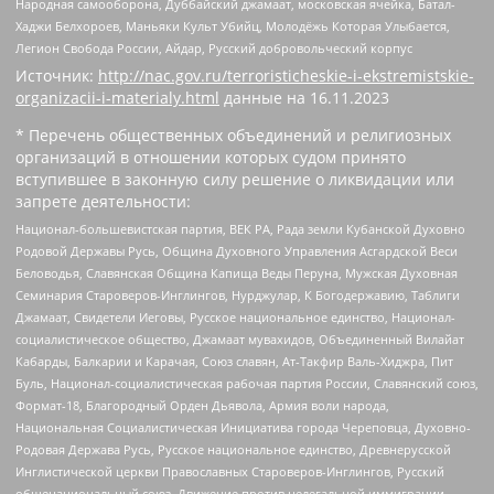
Народная самооборона, Дуббайский джамаат, московская ячейка, Батал-
Хаджи Белхороев, Маньяки Культ Убийц, Молодёжь Которая Улыбается,
Легион Свобода России, Айдар, Русский добровольческий корпус
Источник:
http://nac.gov.ru/terroristicheskie-i-ekstremistskie-
organizacii-i-materialy.html
данные на
16.11.2023
* Перечень общественных объединений и религиозных
организаций в отношении которых судом принято
вступившее в законную силу решение о ликвидации или
запрете деятельности:
Национал-большевистская партия, ВЕК РА, Рада земли Кубанской Духовно
Родовой Державы Русь, Община Духовного Управления Асгардской Веси
Беловодья, Славянская Община Капища Веды Перуна, Мужская Духовная
Семинария Староверов-Инглингов, Нурджулар, К Богодержавию, Таблиги
Джамаат, Свидетели Иеговы, Русское национальное единство, Национал-
социалистическое общество, Джамаат мувахидов, Объединенный Вилайат
Кабарды, Балкарии и Карачая, Союз славян, Ат-Такфир Валь-Хиджра, Пит
Буль, Национал-социалистическая рабочая партия России, Славянский союз,
Формат-18, Благородный Орден Дьявола, Армия воли народа,
Национальная Социалистическая Инициатива города Череповца, Духовно-
Родовая Держава Русь, Русское национальное единство, Древнерусской
Инглистической церкви Православных Староверов-Инглингов, Русский
общенациональный союз, Движение против нелегальной иммиграции,