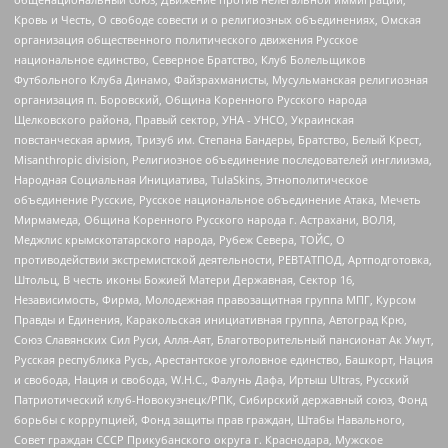
Кровь и Честь, О свободе совести и о религиозных объединениях, Омская
организация общественного политического движения Русское
национальное единство, Северное Братство, Клуб Болельщиков
Футбольного Клуба Динамо, Файзрахманисты, Мусульманская религиозная
организация п. Боровский, Община Коренного Русского народа
Щелковского района, Правый сектор, УНА - УНСО, Украинская
повстанческая армия, Тризуб им. Степана Бандеры, Братство, Белый Крест,
Misanthropic division, Религиозное объединение последователей инглиизма,
Народная Социальная Инициатива, TulaSkins, Этнополитическое
объединение Русские, Русское национальное объединение Атака, Мечеть
Мирмамеда, Община Коренного Русского народа г. Астрахани, ВОЛЯ,
Меджлис крымскотатарского народа, Рубеж Севера, ТОЙС, О
противодействии экстремистской деятельности, РЕВТАТПОД, Артподготовка,
Штольц, В честь иконы Божией Матери Державная, Сектор 16,
Независимость, Фирма, Молодежная правозащитная группа МПГ, Курсом
Правды и Единения, Каракольская инициативная группа, Автоград Крю,
Союз Славянских Сил Руси, Алля-Аят, Благотворительный пансионат Ак Умут,
Русская республика Русь, Арестантское уголовное единство, Башкорт, Нация
и свобода, Нация и свобода, W.H.С., Фалунь Дафа, Иртыш Ultras, Русский
Патриотический клуб-Новокузнецк/РПК, Сибирский державный союз, Фонд
борьбы с коррупцией, Фонд защиты прав граждан, Штабы Навального,
Совет граждан СССР Прикубанского округа г. Краснодара, Мужское