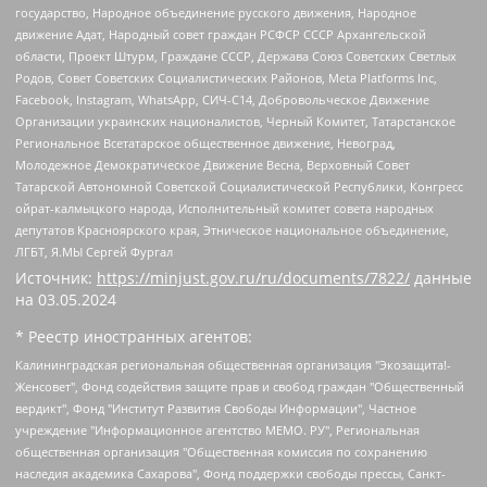
государство, Народное объединение русского движения, Народное
движение Адат, Народный совет граждан РСФСР СССР Архангельской
области, Проект Штурм, Граждане СССР, Держава Союз Советских Светлых
Родов, Совет Советских Социалистических Районов, Meta Platforms Inc,
Facebook, Instagram, WhatsApp, СИЧ-С14, Добровольческое Движение
Организации украинских националистов, Черный Комитет, Татарстанское
Региональное Всетатарское общественное движение, Невоград,
Молодежное Демократическое Движение Весна, Верховный Совет
Татарской Автономной Советской Социалистической Республики, Конгресс
ойрат-калмыцкого народа, Исполнительный комитет совета народных
депутатов Красноярского края, Этническое национальное объединение,
ЛГБТ, Я.МЫ Сергей Фургал
Источник:
https://minjust.gov.ru/ru/documents/7822/
данные
на
03.05.2024
* Реестр иностранных агентов:
Калининградская региональная общественная организация "Экозащита!-Женсовет", Фонд содействия защите прав и свобод граждан "Общественный вердикт", Фонд "Институт Развития Свободы Информации", Частное учреждение "Информационное агентство МЕМО. РУ", Региональная общественная организация "Общественная комиссия по сохранению наследия академика Сахарова", Фонд поддержки свободы прессы, Санкт-Петербургская общественная правозащитная организация "Гражданский контроль", Межрегиональная общественная организация "Информационно-просветительский центр "Мемориал", Региональный Фонд "Центр Защиты Прав Средств Массовой Информации", с 05.12.2023 Фонд "Центр Защиты Прав Средств массовой информации", Региональная общественная благотворительная организация помощи беженцам и мигрантам "Гражданское содействие", Негосударственное образовательное учреждение дополнительного профессионального образования (повышение квалификации) специалистов "АКАДЕМИЯ ПО ПРАВАМ ЧЕЛОВЕКА", Свердловская региональная общественная организация "Сутяжник", Автономная некоммерческая организация "Центр независимых социологических исследований", Союз общественных объединений "Российский исследовательский центр по правам человека", Региональное общественное учреждение научно-информационный центр "МЕМОРИАЛ", Некоммерческая организация "Фонд защиты гласности", Автономная некоммерческая организация "Институт прав человека", Городская общественная организация "Екатеринбургское общество "МЕМОРИАЛ", Городская общественная организация "Рязанское историко-просветительское и правозащитное общество "Мемориал" (Рязанский Мемориал), Челябинский региональный орган общественной самодеятельности – женское общественное объединение "Женщины Евразии", Челябинский региональный орган общественной самодеятельности "Уральская правозащитная группа", Фонд содействия защите здоровья и социальной справедливости имени Андрея Рылькова, Автономная Некоммерческая Организация "Аналитический Центр Юрия Левады", Автономная некоммерческая организация социальной поддержки населения "Проект Апрель", Региональная общественная организация помощи женщинам и детям, находящимся в кризисной ситуации "Информационно-методический центр "Анна", Фонд содействия развитию массовых коммуникаций и правовому просвещению "Так-так-Так", Фонд содействия устойчивому развитию "Серебряная тайга", Свердловский региональный общественный фонд социальных проектов "Новое время", "Idel.Реалии", Кавказ.Реалии, Крым.Реалии, Телеканал Настоящее Время, Татаро-башкирская служба Радио Свобода (Azatliq Radiosi), Радио Свободная Европа/Радио Свобода (PCE/PC), "Сибирь.Реалии", "Фактограф", Благотворительный фонд помощи осужденным и их семьям, Автономная некоммерческая организация "Институт глобализации и социальных движений", Фонд "В защиту прав заключенных", Частное учреждение "Центр поддержки и содействия развитию средств массовой информации", Пензенский региональный общественный благотворительный фонд "Гражданский союз", "Север.Реалии", Некоммерческая организация Фонд "Правовая инициатива", Общество с ограниченной ответственностью "Радио Свободная Европа/Радио Свобода", Чешское информационное агентство "MEDIUM-ORIENT", Красноярская региональная общественная организация "Мы против СПИДа", Камалягин Денис Николаевич, Маркелов Сергей Евгеньевич, Пономарев Лев Александрович, Савицкая Людмила Алексеевна, Автономная некоммерческая организация "Центр по работе с проблемой насилия "НАСИЛИЮ.НЕТ", Межрегиональный профессиональный союз работников здравоохранения "Альянс врачей", Юридическое лицо, зарегистрированное в Латвийской Республике, SIA "Medusa Project" (регистрационный номер 40103797863, дата регистрации 10.06.2014), Некоммерческая организация "Фонд по борьбе с коррупцией", Автономная некоммерческая организация "Институт права и публичной политики", Баданин Роман Сергеевич, Гликин Максим Александрович, Железнова Мария Михайловна, Лукьянова Юлия Сергеевна, Маетная Елизавета Витальевна, Маняхин Петр Борисович, Чуракова Ольга Владимировна, Ярош Юлия Петровна, Юридическое лицо "The Insider SIA", зарегистрированное в Риге, Латвийская Республика (дата регистрации 26.06.2015), являющееся администратором доменного имени интернет-издания "The Insider SIA", https://theins.ru, Постернак Алексей Евгеньевич, Рубин Михаил Аркадьевич, Анин Роман Александрович, Юридическое лицо Istories fonds, зарегистрированное в Латвийской Республике (регистрационный номер 50008295751, дата регистрации 24.02.2020), Великовский Дмитрий Александрович, Долинина Ирина Николаевна, Мароховская Алеся Алексеевна, Шлейнов Роман Юрьевич, Шмагун Олеся Валентиновна, Общество с ограниченной ответственностью "Альтаир 2021", Общество с ограниченной ответственностью "Вега 2021", Общество с ограниченной ответственностью "Главный редактор 2021", Общество с ограниченной ответственностью "Ромашки монолит", Важенков Артем Валерьевич, Ивановская областная общественная организация "Центр гендерных исследований", Гурман Юрий Альбертович, Медиапроект "ОВД-Инфо", Егоров Владимир Владимирович, Жилинский Владимир Александрович, Общество с ограниченной ответственностью "ЗП", Иванова София Юрьевна, Карезина Инна Павловна, Кильтау Екатерина Викторовна, Петров Алексей Викторович, Пискунов Сергей Евгеньевич, Смирнов Сергей Сергеевич, Тихонов Михаил Сергеевич, Общество с ограниченной ответственностью "ЖУРНАЛИСТ-ИНОСТРАННЫЙ АГЕНТ", Арапова Галина Юрьевна, Вольтская Татьяна Анатольевна, Американская компания "Mason G.E.S. Anonymous Foundation" (США), являющаяся владельцем интернет-издания https://mnews.world/, Компания "Stichting Bellingcat", зарегистрированная в Нидерландах (дата регистрации 11.07.2018), Захаров Андрей Вячеславович, Клепиковская Екатерина Дмитриевна, Общество с ограниченной ответственностью "МЕМО", Перл Роман Александрович, Симонов Евгений Алексеевич, Соловьева Елена Анатольевна, Сотников Даниил Владимирович, Сурначева Елизавета Дмитриевна, Автономная некоммерческая организация по защите прав человека и информированию населения "Якутия – Наше Мнение", Общество с ограниченной ответственностью "Москоу диджитал медиа", с 26.01.2023 Общество с ограниченной ответственностью "Чайка Белые сады", Ветошкина Валерия Валерьевна, Заговора Максим Александрович, Межрегиональное общественное движение "Российская ЛГБТ - сеть", Оленичев Максим Владимирович, Павлов Иван Юрьевич, Скворцова Елена Сергеевна, Общество с ограниченной ответственностью "Как бы инагент", Кочетков Игорь Викторович, Общество с ограниченной ответственностью "Честные выборы", Еланчик Олег Александрович, Общество с ограниченной ответственностью "Нобелевский призыв", Гималова Регина Эмилевна, Григорьев Андрей Валерьевич, Григорьева Алина Александровна, Ассоциация по содействию защите прав призывников, альтернативнослужащих и военнослужащих "Правозащитная группа "Гражданин.Армия.Право", Хисамова Регина Фаритовна, Автономная некоммерческая организация по реализации социально-правовых программ "Лилит", Дальневосточное общественное движение "Маяк", Санкт-Петербургская ЛГБТ-инициативная группа "Выход", Инициативная группа ЛГБТ+ "Реверс", Алексеев Андрей Викторович, Бекбулатова Таисия Львовна, Беляев Иван Михайлович, Владыкина Елена Сергеевна, Гельман Марат Александрович, Никульшина Вероника Юрьевна, Толоконникова Надежда Андреевна, Шендерович Виктор Анатольевич, Общество с ограниченной ответственностью "Данное сообщение", Общество с ограниченной ответственностью Издательский дом "Новая глава", Айнбиндер Александра Александровна, Московский комьюнити-центр для ЛГБТ+инициатив, Благотворительный фонд развития филантропии, Deutsche Welle (Германия, Kurt-Schumacher-Strasse 3, 53113 Bonn), Борзунова Мария Михайловна, Воробьев Виктор Викторович, Голубева Анна Львовна, Константинова Алла Михайловна, Малкова Ирина Владимировна, Мурадов Мурад Абдулгалимович, Осетинская Елизавета Николаевна, Понасенков Евгений Николаевич, Ганапольский Матвей Юрьевич, Киселев Евгений Алексеевич, Борухович Ирина Григорьевна, Дремин Иван Тимофеевич, Дубровский Дмитрий Викторович, Красноярская региональная общественная организация поддержки и развития альтернативных образовательных технологий и межкультурных коммуникаций "ИНТЕРРА", Маяковская Екатерина Алексеевна, Фейгин Марк Захарович, Филимонов Андрей Викторович, Дзугкоева Регина Николаевна, Доброхотов Роман Александрович, Дудь Юрий Александрович, Елкин Сергей Владимирович, Кругликов Кирилл Игоревич, Сабунаева Мария Леонидовна, Семенов Алексей Владимирович, Шаинян Карен Багратович, Шульман Екатерина Михайловна, Асафьев Артур Валерьевич, Вахштайн Виктор Семенович, Венедиктов Алексей Алексеевич, Лушникова Екатерина Евгеньевна, Волков Леонид Михайлович, Невзоров Александр Глебович, Пархоменко Сергей Борисович, Сироткин Ярослав Николаевич, Кара-Мурза Владимир Владимирович, Баранова Наталья Владимировна, Гозман Леонид Яковлевич, Кагарлицкий Борис Юльевич, Климарев Михаил Валерьевич, Милов Владимир Станиславович, Автономная некоммерческая организация Краснодарский центр современного искусства "Типография", Моргенштерн Алишер Тагирович, Соболь Любовь Эдуардовна, Общество с ограниченной ответственностью "ЛИЗА НОРМ", Каспаров Гарри Кимович, Ходорковский Михаил Борисович, Общество с ограниченной ответственностью "Апрельские тезисы", Данилович Ирина Брониславовна, Кашин Олег Владимирович, Петров Николай Владимирович, Пивоваров Алексей Владимирович, Соколов Михаил Владимирович, Цветкова Юлия Владимировна, Чичваркин Евгений Александрович, Комитет против пыток/Команда против пыток, Общество с ограниченной ответственностью "Первый научный", Общество с ограниченной ответственностью "Вертолет и ко", Белоцерковская Вероника Борисовна, Кац Максим Евгеньевич, Лазарева Татьяна Юрьевна, Шаведдинов Руслан Табризович, Яшин Илья Валерьевич, Общество с ограниченной ответственностью "Иноагент ААВ", Алешковский Дмитрий Петрович, Альбац Евгения Марковна, Быков Дмитрий Львович, Галямина Юлия Евгеньевна, Лойко Сергей Леонидович, Мартынов Кирилл Константинович, Медведев Сергей Александрович, Крашенинников Федор Геннадиевич, Гордеева Катерина Вл