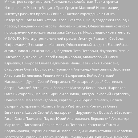
Министров северных стран, Гражданское содействие, Трансперенси
Интернешнл-Р, Центр Защиты Прав Средств Массовой Информации,
Институт развития прессы - Сибирь, Частное учреждение в Санкт-
Петербурге Совета Министров Северных Стран, Фонд поддержки свободы
прессы, Гражданский контроль, Человек и Закон, Общественная комиссия
по сохранению наследия академика Сахарова, Информационное агентство
МЕМО. РУ, Институт региональной прессы, Институт Развития Свободы
Информации, Экозащита!-Женсовет, Общественный вердикт, Евразийская
антимонопольная ассоциация, Бедушев Петр Петрович, Дзугкоева Регина
Николаевна, Кривенко Сергей Владимирович, Милославский Павел
Юрьевич, Шнырова Ольга Вадимовна, Чанышева Лилия Айратовна,
Сидорович Ольга Борисовна, Туровский Александр Алексеевич, Васильева
Анастасия Евгеньевна, Ривина Анна Валерьевна, Бойко Анатолий
Николаевич, Дугин Сергей Георгиевич, Пивоваров Андрей Сергеевич,
Аверин Виталий Евгеньевич, Барахоев Магомед Бекханович, Шарипков
Олег Викторович, Мошель Ирина Ароновна, Шведов Григорий Сергеевич,
Пономарев Лев Александрович, Каргалицкий Борис Юльевич, Созаев
Валерий Валерьевич, Исламов Тимур Рифгатович, Романова Ольга
Евгеньевна, Щаров Сергей Алексадрович, Цирульников Борис Альбертович,
Гасан Ольга Павловна, Паутов Юрий Анатольевич, Верховский Александр
Маркович, Пислакова-Паркер Марина Петровна, Кочеткова Татьяна
Владимировна, Чуркина Наталья Валерьевна, Акимова Татьяна Николаевна,
Золотарева Екатерина Александровна, Рачинский Ян Збигневич, Жемкова