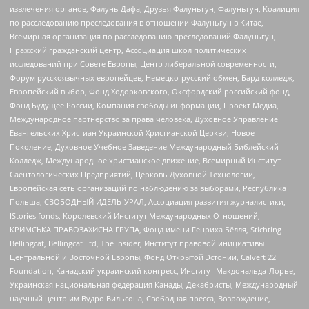
извлечения органов, Фалунь Дафа, Друзья Фалуньгун, Фалуньгун, Коалиция
по расследованию преследования в отношении Фалуньгун в Китае,
Всемирная организация по расследованию преследований Фалуньгун,
Пражский гражданский центр, Ассоциация школ политических
исследований при Совете Европы, Центр либеральной современности,
Форум русскоязычных европейцев, Немецко-русский обмен, Бард колледж,
Европейский выбор, Фонд Ходорковского, Оксфордский российский фонд,
Фонд Будущее России, Компания свободы информации, Проект Медиа,
Международное партнерство за права человека, Духовное Управление
Евангельских Христиан Украинской Христианской Церкви, Новое
Поколение, Духовное Учебное Заведение Международный Библейский
Колледж, Международное христианское движение, Всемирный Институт
Саентологических Предприятий, Церковь Духовной Технологии,
Европейская сеть организаций по наблюдению за выборами, Республика
Польша, СВОБОДНЫЙ ИДЕЛЬ-УРАЛ, Ассоциация развития журналистики,
IStories fonds, Королевский Институт Международных Отношений,
КРИМСЬКА ПРАВОЗАХИСНА ГРУПА, Фонд имени Генриха Бёлля, Stichting
Bellingcat, Bellingcat Ltd, The Insider, Институт правовой инициативы
Центральной и Восточной Европы, Фонд Открытой Эстонии, Calvert 22
Foundation, Канадский украинский конгресс, Институт Макдональда-Лорье,
Украинская национальная федерация Канады, Декабристы, Международный
научный центр им Вудро Вильсона, Свободная пресса, Возрождение,