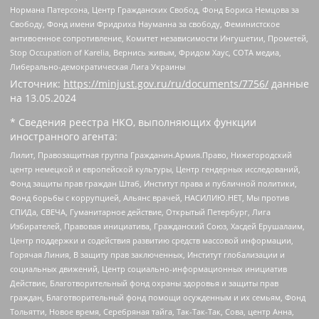
Нормана Патерсона, Центр Гражданских Свобод, Фонд Бориса Немцова за
Свободу, Фонд имени Фридриха Науманна за свободу, Феминистское
антивоенное сопротивление, Комитет независимости Ингушетии, Прометей,
Stop Occupation of Karelia, Вернись живым, Фридом Хаус, СОТА медиа,
Либерально-демократическая Лига Украины
Источник:
https://minjust.gov.ru/ru/documents/7756/
данные
на
13.05.2024
* Сведения реестра НКО, выполняющих функции
иностранного агента:
Лилит, Правозащитная группа Гражданин.Армия.Право, Нижегородский
центр немецкой и европейской культуры, Центр гендерных исследований,
Фонд защиты прав граждан Штаб, Институт права и публичной политики,
Фонд борьбы с коррупцией, Альянс врачей, НАСИЛИЮ.НЕТ, Мы против
СПИДа, СВЕЧА, Гуманитарное действие, Открытый Петербург, Лига
Избирателей, Правовая инициатива, Гражданский Союз, Хасдей Ерушалаим,
Центр поддержки и содействия развитию средств массовой информации,
Горячая Линия, В защиту прав заключенных, Институт глобализации и
социальных движений, Центр социально-информационных инициатив
Действие, Благотворительный фонд охраны здоровья и защиты прав
граждан, Благотворительный фонд помощи осужденным и их семьям, Фонд
Тольятти, Новое время, Серебряная тайга, Так-Так-Так, Сова, центр Анна,