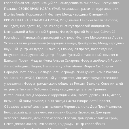
Европейская сеть организаций по наблюдению за выборами, Республика
Польша, СВОБОДНЫЙ ИДЕЛЬ-УРАЛ, Ассоциация развития журналистики,
IStories fonds, Королевский Институт Международных Отношений,
КРИМСЬКА ПРАВОЗАХИСНА ГРУПА, Фонд имени Генриха Бёлля, Stichting
Bellingcat, Bellingcat Ltd, The Insider, Институт правовой инициативы
Центральной и Восточной Европы, Фонд Открытой Эстонии, Calvert 22
Foundation, Канадский украинский конгресс, Институт Макдональда-Лорье,
Украинская национальная федерация Канады, Декабристы, Международный
научный центр им Вудро Вильсона, Свободная пресса, Возрождение,
Всеукраинский духовный центр , Риддл, Русский антивоенный комитет в
Швеции, Проект Медуза, Фонд Андрея Сахарова, Форум свободной России,
Лига Свободных Наций, Transparеncy International, Форум Свободных
Народов ПостРоссии, Солидарность с гражданским движением в России –
Solidarus, КрымSOS, Свободный университет, Институт государственного
управления, Форум гражданского общества Россия, Беллона, Союз жителей
островов Тисима и Хабомаи, Съезд народных депутатов, Гринпис
Интернешнл, Фонд борьбы с коррупцией Инк, Завет церквей TCCN, Агора,
Всемирный фонд природы, BDR Novaja Gazeta-Europe, Алтай проект,
Образовательный дом прав человека Чернигов, Фонд Дом Прав Человека,
Белорусский дом прав человека имени Бориса Звозскова, Дом прав
человека Тбилиси, Дом прав человека Ереван, Дом прав человека Крым,
Центр дикого лосося, TVR Studios, ТВ Дождь, Центр европейских