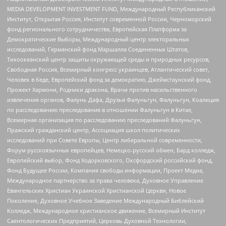
MEDIA DEVELOPMENT INVESTMENT FUND, Международный Республиканский
Институт, Открытая Россия, Институт современной России, Черноморский
фонд регионального сотрудничества, Европейская Платформа за
Демократические Выборы, Международный центр электоральных
исследований, Германский фонд Маршалла Соединенных Штатов,
Тихоокеанский центр защиты окружающей среды и природных ресурсов,
Свободная Россия, Всемирный конгресс украинцев, Атлантический совет,
Человек в беде, Европейский фонд за демократию, Джеймстаунский фонд,
Прожект Хармони, Родники дракона, Врачи против насильственного
извлечения органов, Фалунь Дафа, Друзья Фалуньгун, Фалуньгун, Коалиция
по расследованию преследования в отношении Фалуньгун в Китае,
Всемирная организация по расследованию преследований Фалуньгун,
Пражский гражданский центр, Ассоциация школ политических
исследований при Совете Европы, Центр либеральной современности,
Форум русскоязычных европейцев, Немецко-русский обмен, Бард колледж,
Европейский выбор, Фонд Ходорковского, Оксфордский российский фонд,
Фонд Будущее России, Компания свободы информации, Проект Медиа,
Международное партнерство за права человека, Духовное Управление
Евангельских Христиан Украинской Христианской Церкви, Новое
Поколение, Духовное Учебное Заведение Международный Библейский
Колледж, Международное христианское движение, Всемирный Институт
Саентологических Предприятий, Церковь Духовной Технологии,