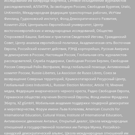
исследований им Вилфрида Мартенса, Сетевое объединение журналистов
расследователей, АЛЛАТРА, За свободную Россию, Свободная Бурятия, Uralic,
UnKremlin, Международная федерация транспортных рабочих, ИстЧам
Финланд, Гудзоновский институт, Фонд Демократического Развития,
Комитет-2024, Центрально-Европейский университет, Центр
восточноевропейских и международных исследований, Общество
Сторожевой башни, Библии и трактатов Свидетелей Иеговы, Гражданский
Совет, Центр анализа европейской политики, Академическая сеть Восточная
Европа, Российский комитет действия, РЭНД корпорейшн, Русская Америка
за демократию в России, Настоящая Россия, Глобальная сеть журналистов-
расследователей, Служба поддержки, Свободная Россия Берлин, Свободная
Россия Северный Рейн-Вестфалия, Фонд глобальной помощи, Антивоенный
комитет России, Russie-Libertes, La Asocicion de Rusos Libres, Союз за
возвращение Северных территорий, Крымскотатарский Ресурсный Центр,
Глобальный союз IndustriALL, Russian Election Monitor, Article 19, Мнение
медиа, Федерация анархического черного креста, Радио Свободная Европа,
Германское общество изучения Восточной Европы, Фонд имени Фридриха
Эберта, XZ gGmbH, Мобильная академия поддержки гендерной демократии
и миротворчества, Форум имени Льва Копелева, American Councils for
International Education, Cultural Vistas, Institute of International Education,
Антивоенное движение Антальи, Открытый диалог, Школа международных
отношений и государственной политики им Питера Мунка, Российско-
канадский демократический альянс, Школа международных отношений им