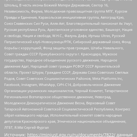
Штольц, В честь иконы Божией Матери Державная, Сектор 16,
Независимость, Фирма, Молодежная правозащитная группа МПГ, Курсом
Правды и Единения, Каракольская инициативная группа, Автоград Крю,
Союз Славянских Сил Руси, Алля-Аят, Благотворительный пансионат Ак Умут,
Русская республика Русь, Арестантское уголовное единство, Башкорт, Нация
и свобода, Нация и свобода, W.H.С., Фалунь Дафа, Иртыш Ultras, Русский
Патриотический клуб-Новокузнецк/РПК, Сибирский державный союз, Фонд
борьбы с коррупцией, Фонд защиты прав граждан, Штабы Навального,
Совет граждан СССР Прикубанского округа г. Краснодара, Мужское
государство, Народное объединение русского движения, Народное
движение Адат, Народный совет граждан РСФСР СССР Архангельской
области, Проект Штурм, Граждане СССР, Держава Союз Советских Светлых
Родов, Совет Советских Социалистических Районов, Meta Platforms Inc,
Facebook, Instagram, WhatsApp, СИЧ-С14, Добровольческое Движение
Организации украинских националистов, Черный Комитет, Татарстанское
Региональное Всетатарское общественное движение, Невоград,
Молодежное Демократическое Движение Весна, Верховный Совет
Татарской Автономной Советской Социалистической Республики, Конгресс
ойрат-калмыцкого народа, Исполнительный комитет совета народных
депутатов Красноярского края, Этническое национальное объединение,
ЛГБТ, Я.МЫ Сергей Фургал
Источник:
https://minjust.gov.ru/ru/documents/7822/
данные