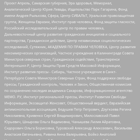
Проект Апрель, Самарская губерния, Эра здоровья, Мемориал,
Аналитический Центр Юрия Левады, Издательство Парк Гагарина, Фонд
имени Андрея Рылькова, Сфера, Центр СИБАЛЬТ, Уральская правозащитная
группа, Женщины Евразии, Институт прав человека, Фонд защиты гласности,
Российский исследовательский центр по правам человека,
Дальневосточный центр развития гражданских инициатив и социального
партнерства, Гражданское действие, Центр независимых социологических
исследований, Сутяжник, АКАДЕМИЯ ПО ПРАВАМ ЧЕЛОВЕКА, Центр развития
некоммерческих организаций, Частное учреждение в Калининграде Совета
Министров северных стран, Гражданское содействие, Трансперенси
Интернешнл-Р, Центр Защиты Прав Средств Массовой Информации,
Институт развития прессы - Сибирь, Частное учреждение в Санкт-
Петербурге Совета Министров Северных Стран, Фонд поддержки свободы
прессы, Гражданский контроль, Человек и Закон, Общественная комиссия
по сохранению наследия академика Сахарова, Информационное агентство
МЕМО. РУ, Институт региональной прессы, Институт Развития Свободы
Информации, Экозащита!-Женсовет, Общественный вердикт, Евразийская
антимонопольная ассоциация, Бедушев Петр Петрович, Дзугкоева Регина
Николаевна, Кривенко Сергей Владимирович, Милославский Павел
Юрьевич, Шнырова Ольга Вадимовна, Чанышева Лилия Айратовна,
Сидорович Ольга Борисовна, Туровский Александр Алексеевич, Васильева
Анастасия Евгеньевна, Ривина Анна Валерьевна, Бойко Анатолий