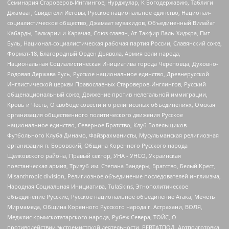
Семинария Староверов-Инглингов, Нурджулар, К Богодержавию, Таблиги
Джамаат, Свидетели Иеговы, Русское национальное единство, Национал-
социалистическое общество, Джамаат мувахидов, Объединенный Вилайат
Кабарды, Балкарии и Карачая, Союз славян, Ат-Такфир Валь-Хиджра, Пит
Буль, Национал-социалистическая рабочая партия России, Славянский союз,
Формат-18, Благородный Орден Дьявола, Армия воли народа,
Национальная Социалистическая Инициатива города Череповца, Духовно-
Родовая Держава Русь, Русское национальное единство, Древнерусской
Инглистической церкви Православных Староверов-Инглингов, Русский
общенациональный союз, Движение против нелегальной иммиграции,
Кровь и Честь, О свободе совести и о религиозных объединениях, Омская
организация общественного политического движения Русское
национальное единство, Северное Братство, Клуб Болельщиков
Футбольного Клуба Динамо, Файзрахманисты, Мусульманская религиозная
организация п. Боровский, Община Коренного Русского народа
Щелковского района, Правый сектор, УНА - УНСО, Украинская
повстанческая армия, Тризуб им. Степана Бандеры, Братство, Белый Крест,
Misanthropic division, Религиозное объединение последователей инглиизма,
Народная Социальная Инициатива, TulaSkins, Этнополитическое
объединение Русские, Русское национальное объединение Атака, Мечеть
Мирмамеда, Община Коренного Русского народа г. Астрахани, ВОЛЯ,
Меджлис крымскотатарского народа, Рубеж Севера, ТОЙС, О
противодействии экстремистской деятельности, РЕВТАТПОД, Артподготовка,