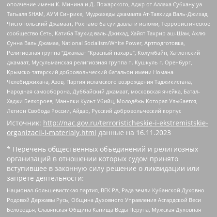
ополчение имени К. Минина и Д. Пожарского, Аджр от Аллаха Субхану уа
Тагьаля SHAM, АУМ Синрике, Муджахеды джамаата Ат-Тавхида Валь-Джихад,
Чистопольский Джамаат, Рохнамо ба суи давлати исломи, Террористическое
сообщество Сеть, Катиба Таухид валь-Джихад, Хайят Тахрир аш-Шам, Ахлю
Сунна Валь Джамаа, National Socialism/White Power, Артподготовка,
Религиозная группа “Джамаат “Красный пахарь”, Колумбайн, Хатлонский
джамаат, Мусульманская религиозная группа п. Кушкуль г. Оренбург,
Крымско-татарский добровольческий батальон имени Номана
Челебиджихана, Азов, Партия исламского возрождения Таджикистана,
Народная самооборона, Дуббайский джамаат, московская ячейка, Батал-
Хаджи Белхороев, Маньяки Культ Убийц, Молодёжь Которая Улыбается,
Легион Свобода России, Айдар, Русский добровольческий корпус
Источник:
http://nac.gov.ru/terroristicheskie-i-ekstremistskie-
organizacii-i-materialy.html
данные на
16.11.2023
* Перечень общественных объединений и религиозных
организаций в отношении которых судом принято
вступившее в законную силу решение о ликвидации или
запрете деятельности:
Национал-большевистская партия, ВЕК РА, Рада земли Кубанской Духовно
Родовой Державы Русь, Община Духовного Управления Асгардской Веси
Беловодья, Славянская Община Капища Веды Перуна, Мужская Духовная