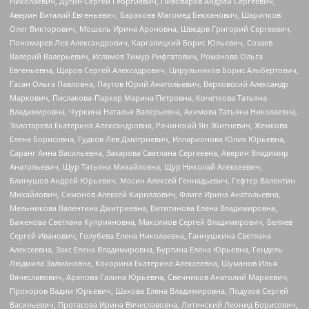
Николаевич, Дугин Сергей Георгиевич, Пивоваров Андрей Сергеевич,
Аверин Виталий Евгеньевич, Барахоев Магомед Бекханович, Шарипков
Олег Викторович, Мошель Ирина Ароновна, Шведов Григорий Сергеевич,
Пономарев Лев Александрович, Каргалицкий Борис Юльевич, Созаев
Валерий Валерьевич, Исламов Тимур Рифгатович, Романова Ольга
Евгеньевна, Щаров Сергей Алексадрович, Цирульников Борис Альбертович,
Гасан Ольга Павловна, Паутов Юрий Анатольевич, Верховский Александр
Маркович, Пислакова-Паркер Марина Петровна, Кочеткова Татьяна
Владимировна, Чуркина Наталья Валерьевна, Акимова Татьяна Николаевна,
Золотарева Екатерина Александровна, Рачинский Ян Збигневич, Жемкова
Елена Борисовна, Гудков Лев Дмитриевич, Илларионова Юлия Юрьевна,
Саранг Анна Васильевна, Захарова Светлана Сергеевна, Аверин Владимир
Анатольевич, Щур Татьяна Михайловна, Щур Николай Алексеевич,
Блинушов Андрей Юрьевич, Мосин Алексей Геннадьевич, Гефтер Валентин
Михайлович, Симонов Алексей Кириллович, Флиге Ирина Анатольевна,
Мельникова Валентина Дмитриевна, Вититинова Елена Владимировна,
Баженова Светлана Куприяновна, Максимов Сергей Владимирович, Беляев
Сергей Иванович, Голубева Елена Николаевна, Ганнушкина Светлана
Алексеевна, Закс Елена Владимировна, Буртина Елена Юрьевна, Гендель
Людмила Залмановна, Кокорина Екатерина Алексеевна, Шуманов Илья
Вячеславович, Арапова Галина Юрьевна, Свечников Анатолий Мариевич,
Прохоров Вадим Юрьевич, Шахова Елена Владимировна, Подузов Сергей
Васильевич, Протасова Ирина Вячеславовна, Литинский Леонид Борисович,