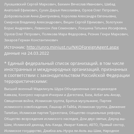
Лукашевский Сергей Маркович, Бахмин Вячеслав Иванович, Шабад
Анатолий Ефимович, Сухих Дарья Николаевна, Орлов Олег Петрович,
Добровольская Анна Дмитриевна, Королева Александра Евгеньевна,
Смирнов Владимир Александрович, Вицин Сергей Ефимович, Золотухин
Борис Андреевич, Левинсон Лев Семенович, Локшина Татьяна Иосифовна,
Орлов Олег Петрович, Полякова Мара Федоровна, Резник Генри Маркович,
Захаров Герман Константинович
Источник:
http://unro.minjust.ru/NKOForeignAgent.aspx
данные на
24.03.2022
* Единый федеральный список организаций, в том числе
иностранных и международных организаций, признанных
в соответствии с законодательством Российской Федерации
террористическими:
Высший военный Маджлисуль Шура Объединенных сил моджахедов
Кавказа, Конгресс народов Ичкерии и Дагестана, База, Асбат аль-Ансар,
Священная война, Исламская группа, Братья-мусульмане, Партия
исламского освобождения, Лашкар-И-Тайба, Исламская группа, Движение
Талибан, Исламская партия Туркестана, Общество социальных реформ,
Общество возрождения исламского наследия, Дом двух святых, Джунд аш-
Шам, Исламский джихад, Аль-Каида, Имарат Кавказ, АБТО, Правый сектор,
Исламское государство, Джабха аль-Нусра ли-Ахль аш-Шам, Народное