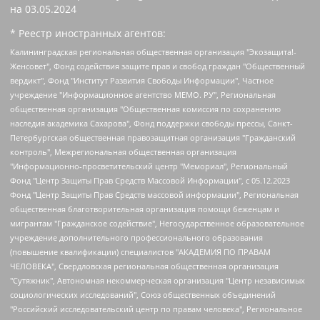
на
03.05.2024
* Реестр иностранных агентов:
Калининградская региональная общественная организация "Экозащита!-Женсовет", Фонд содействия защите прав и свобод граждан "Общественный вердикт", Фонд "Институт Развития Свободы Информации", Частное учреждение "Информационное агентство МЕМО. РУ", Региональная общественная организация "Общественная комиссия по сохранению наследия академика Сахарова", Фонд поддержки свободы прессы, Санкт-Петербургская общественная правозащитная организация "Гражданский контроль", Межрегиональная общественная организация "Информационно-просветительский центр "Мемориал", Региональный Фонд "Центр Защиты Прав Средств Массовой Информации", с 05.12.2023 Фонд "Центр Защиты Прав Средств массовой информации", Региональная общественная благотворительная организация помощи беженцам и мигрантам "Гражданское содействие", Негосударственное образовательное учреждение дополнительного профессионального образования (повышение квалификации) специалистов "АКАДЕМИЯ ПО ПРАВАМ ЧЕЛОВЕКА", Свердловская региональная общественная организация "Сутяжник", Автономная некоммерческая организация "Центр независимых социологических исследований", Союз общественных объединений "Российский исследовательский центр по правам человека", Региональное общественное учреждение научно-информационный центр "МЕМОРИАЛ", Некоммерческая организация "Фонд защиты гласности", Автономная некоммерческая организация "Институт прав человека", Городская общественная организация "Екатеринбургское общество "МЕМОРИАЛ", Городская общественная организация "Рязанское историко-просветительское и правозащитное общество "Мемориал" (Рязанский Мемориал), Челябинский региональный орган общественной самодеятельности – женское общественное объединение "Женщины Евразии", Челябинский региональный орган общественной самодеятельности "Уральская правозащитная группа", Фонд содействия защите здоровья и социальной справедливости имени Андрея Рылькова, Автономная Некоммерческая Организация "Аналитический Центр Юрия Левады", Автономная некоммерческая организация социальной поддержки населения "Проект Апрель", Региональная общественная организация помощи женщинам и детям, находящимся в кризисной ситуации "Информационно-методический центр "Анна", Фонд содействия развитию массовых коммуникаций и правовому просвещению "Так-так-Так", Фонд содействия устойчивому развитию "Серебряная тайга", Свердловский региональный общественный фонд социальных проектов "Новое время", "Idel.Реалии", Кавказ.Реалии, Крым.Реалии, Телеканал Настоящее Время, Татаро-башкирская служба Радио Свобода (Azatliq Radiosi), Радио Свободная Европа/Радио Свобода (PCE/PC), "Сибирь.Реалии", "Фактограф", Благотворительный фонд помощи осужденным и их семьям, Автономная некоммерческая организация "Институт глобализации и социальных движений", Фонд "В защиту прав заключенных", Частное учреждение "Центр поддержки и содействия развитию средств массовой информации", Пензенский региональный общественный благотворительный фонд "Гражданский союз", "Север.Реалии", Некоммерческая организация Фонд "Правовая инициатива", Общество с ограниченной ответственностью "Радио Свободная Европа/Радио Свобода", Чешское информационное агентство "MEDIUM-ORIENT", Красноярская региональная общественная организация "Мы против СПИДа", Камалягин Денис Николаевич, Маркелов Сергей Евгеньевич, Пономарев Лев Александрович, Савицкая Людмила Алексеевна, Автономная некоммерческая организация "Центр по работе с проблемой насилия "НАСИЛИЮ.НЕТ", Межрегиональный профессиональный союз работников здравоохранения "Альянс врачей", Юридическое лицо, зарегистрированное в Латвийской Республике, SIA "Medusa Project" (регистрационный номер 40103797863, дата регистрации 10.06.2014), Некоммерческая организация "Фонд по борьбе с коррупцией", Автономная некоммерческая организация "Институт права и публичной политики", Баданин Роман Сергеевич, Гликин Максим Александрович, Железнова Мария Михайловна, Лукьянова Юлия Сергеевна, Маетная Елизавета Витальевна, Маняхин Петр Борисович, Чуракова Ольга Владимировна, Ярош Юлия Петровна, Юридическое лицо "The Insider SIA", зарегистрированное в Риге, Латвийская Республика (дата регистрации 26.06.2015), являющееся администратором доменного имени интернет-издания "The Insider SIA", https://theins.ru, Постернак Алексей Евгеньевич, Рубин Михаил Аркадьевич, Анин Роман Александрович, Юридическое лицо Istories fonds, зарегистрированное в Латвийской Республике (регистрационный номер 50008295751, дата регистрации 24.02.2020), Великовский Дмитрий Александрович, Долинина Ирина Николаевна, Мароховская Алеся Алексеевна, Шлейнов Роман Юрьевич, Шмагун Олеся Валентиновна, Общество с ограниченной ответственностью "Альтаир 2021", Общество с ограниченной ответственностью "Вега 2021", Общество с ограниченной ответственностью "Главный редактор 2021", Общество с ограниченной ответственностью "Ромашки монолит", Важенков Артем Валерьевич, Ивановская областная общественная организация "Центр гендерных исследований", Гурман Юрий Альбертович, Медиапроект "ОВД-Инфо", Егоров Владимир Владимирович, Жилинский Владимир Александрович, Общество с ограниченной ответственностью "ЗП", Иванова София Юрьевна, Карезина Инна Павловна, Кильтау Екатерина Викторовна, Петров Алексей Викторович, Пискунов Сергей Евгеньевич, Смирнов Сергей Сергеевич, Тихонов Михаил Сергеевич, Общество с ограниченной ответственностью "ЖУРНАЛИСТ-ИНОСТРАННЫЙ АГЕНТ", Арапова Галина Юрьевна, Вольтская Татьяна Анатольевна, Американская компания "Mason G.E.S. Anonymous Foundation" (США), являющаяся владельцем интернет-издания https://mnews.world/, Компания "Stichting Bellingcat", зарегистрированная в Нидерландах (дата регистрации 11.07.2018), Захаров Андрей Вячеславович, Клепиковская Екатерина Дмитриевна, Общество с ограниченной ответственностью "МЕМО", Перл Роман Александрович, Симонов Евгений Алексеевич, Соловьева Елена Анатольевна, Сотников Даниил Владимирович, Сурначева Елизавета Дмитриевна, Автономная некоммерческая организация по защите прав человека и информированию населения "Якутия – Наше Мнение", Общество с ограниченной ответственностью "Москоу диджитал медиа", с 26.01.2023 Общество с ограниченной ответственностью "Чайка Белые сады", Ветошкина Валерия Валерьевна, Заговора Максим Александрович, Межрегиональное общественное движение "Российская ЛГБТ - сеть", Оленичев Максим Владимирович, Павлов Иван Юрьевич, Скворцова Елена Сергеевна, Общество с ограниченной ответственностью "Как бы инагент", Кочетков Игорь Викторович, Общество с ограниченной ответственностью "Честные выборы", Еланчик Олег Александрович, Общество с ограниченной ответственностью "Нобелевский призыв", Гималова Регина Эмилевна, Григорьев Андрей Валерьевич, Григорьева Алина Александровна, Ассоциация по содействию защите прав призывников, альтернативнослужащих и военнослужащих "Правозащитная группа "Гражданин.Армия.Право", Хисамова Регина Фаритовна, Автономная некоммерческая организация по реализации социально-правовых программ "Лилит", Дальневосточное общественное движение "Маяк", Санкт-Петербургская ЛГБТ-инициативная группа "Выход", Инициативная группа ЛГБТ+ "Реверс", Алексеев Андрей Викторович, Бекбулатова Таисия Львовна, Беляев Иван Михайлович, Владыкина Елена Сергеевна, Гельман Марат Александрович, Никульшина Вероника Юрьевна, Толоконникова Надежда Андреевна, Шендерович Виктор Анатольевич, Общество с ограниченной ответственностью "Данное сообщение", Общество с ограниченной ответственностью Издательский дом "Новая глава", Айнбиндер Александра Александровна, Московский комьюнити-центр для ЛГБТ+инициатив, Благотворительный фонд развития филантропии, Deutsche Welle (Германия, Kurt-Schumacher-Strasse 3, 53113 Bonn), Борзунова Мария Михайловна, Воробьев Виктор Викторович, Голубева Анна Львовна, Константинова Алла Михайловна, Малкова Ирина Владимировна, Мурадов Мурад Абдулгалимович, Осетинская Елизавета Николаевна, Понасенков Евгений Николаевич, Ганапольский Матвей Юрьевич, Киселев Евгений Алексеевич, Борухович Ирина Григорьевна, Дремин Иван Тимофеевич, Дубровский Дмитрий Викторович, Красноярская региональная общественная организация поддержки и развития альтернативных образовательных технологий и межкультурных коммуникаций "ИНТЕРРА", Маяковская Екатерина Алексеевна, Фейгин Марк Захарович, Филимонов Андрей Викторович, Дзугкоева Регина Николаевна, Доброхотов Роман Александрович, Дудь Юрий Александрович, Елкин Сергей Владимирович, Кругликов Кирилл Игоревич, Сабунаева Мария Леонидовна, Семенов Алексей Владимирович, Шаинян Карен Багратович, Шульман Екатерина Михайловна, Асафьев Артур Валерьевич, Вахштайн Виктор Семенович, Венедиктов Алексей Алексеевич, Лушникова Екатерина Евгеньевна, Волков Леонид Михайлович, Невзоров Александр Глебович, Пархоменко Сергей Борисович, Сироткин Ярослав Николаевич, Кара-Мурза Владимир Владимирович, Баранова Наталья Владимировна, Гозман Леонид Яковлевич, Кагарлицкий Борис Юльевич, Климарев Михаил Валерьевич, Милов Владимир Станиславович, Автономная некоммерческая организация Краснодарский центр современного искусства "Типография", Моргенштерн Алишер Тагирович, Соболь Любовь Эдуардовна, Общество с ограниченной ответственностью "ЛИЗА НОРМ", Каспаров Гарри Кимович, Ходорковский Михаил Борисович, Общество с ограниченной ответственностью "Апрельские тезисы", Данилович Ирина Брониславовна, Кашин Олег Владимирович, Петров Николай Владимирович, Пивоваров Алексей Владимирович, Соколов Михаил Владимирович, Цветкова Юлия Владимировна, Чичваркин Евгений Александрович, Комитет против пыток/Команда против пыток, Общество с ограниченной ответственностью "Первый научный", Общество с ограниченной ответственностью "Вертолет и ко", Белоцерковская Вероника Борисовна, Кац Максим Евгеньевич, Лазарева Татьяна Юрьевна, Шаведдинов Руслан Табризович, Яшин Илья Валерьевич, Общество с ограниченной ответственностью "Иноагент ААВ", Алешковский Дмитрий Петрович, Альбац Евгения Марковна, Быков Дмитрий Львович, Галямина Юлия Евгеньевна, Лойко Сергей Леонидович, Мартынов Кирилл Константинович, Медведев Сергей Александрович, Крашенинников Федор Геннадиевич, Гордеева Катерина Вл