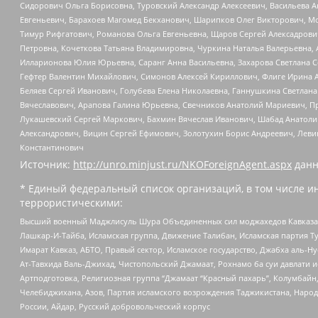
Сидорович Ольга Борисовна, Туровский Александр Алексеевич, Васильева А
Евгеньевич, Барахоев Магомед Бекханович, Шарипков Олег Викторович, М
Тимур Рифгатович, Романова Ольга Евгеньевна, Щаров Сергей Алексадрови
Петровна, Кочеткова Татьяна Владимировна, Чуркина Наталья Валерьевна, 
Илларионова Юлия Юрьевна, Саранг Анна Васильевна, Захарова Светлана 
Гефтер Валентин Михайлович, Симонов Алексей Кириллович, Флиге Ирина 
Беляев Сергей Иванович, Голубева Елена Николаевна, Ганнушкина Светлана
Вячеславович, Арапова Галина Юрьевна, Свечников Анатолий Мариевич, П
Лукашевский Сергей Маркович, Бахмин Вячеслав Иванович, Шабад Анатоли
Александрович, Вицин Сергей Ефимович, Золотухин Борис Андреевич, Леви
Константинович
Источник:
http://unro.minjust.ru/NKOForeignAgent.aspx
данн
* Единый федеральный список организаций, в том числе и
террористическими:
Высший военный Маджлисуль Шура Объединенных сил моджахедов Кавказа, Ко
Лашкар-И-Тайба, Исламская группа, Движение Талибан, Исламская партия Т
Имарат Кавказ, АБТО, Правый сектор, Исламское государство, Джабха аль-
Ат-Тавхида Валь-Джихад, Чистопольский Джамаат, Рохнамо ба суи давлати и
Артподготовка, Религиозная группа “Джамаат “Красный пахарь”, Колумбайн
Челебиджихана, Азов, Партия исламского возрождения Таджикистана, Народ
России, Айдар, Русский добровольческий корпус