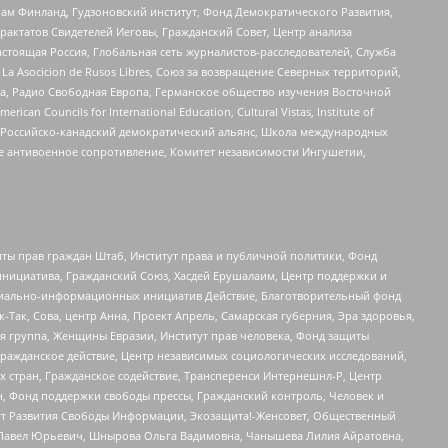
Чам Финланд, Гудзоновский институт, Фонд Демократического Развития,
актатов Свидетелей Иеговы, Гражданский Совет, Центр анализа
астоящая Россия, Глобальная сеть журналистов-расследователей, Служба
a Asocicion de Rusos Libres, Союз за возвращение Северных территорий,
еста, Радио Свободная Европа, Германское общество изучения Восточной
ouncils for International Education, Cultural Vistas, Institute of
, Российско-канадский демократический альянс, Школа международных
е антивоенное сопротивление, Комитет независимости Ингушетии,
ты прав граждан Штаб, Институт права и публичной политики, Фонд
инициатива, Гражданский Союз, Хасдей Ерушалаим, Центр поддержки и
социально-информационных инициатив Действие, Благотворительный фонд
Так, Сова, центр Анна, Проект Апрель, Самарская губерния, Эра здоровья,
я группа, Женщины Евразии, Институт прав человека, Фонд защиты
Гражданское действие, Центр независимых социологических исследований,
стран, Гражданское содействие, Трансперенси Интернешнл-Р, Центр
н, Фонд поддержки свободы прессы, Гражданский контроль, Человек и
тут Развития Свободы Информации, Экозащита!-Женсовет, Общественный
й Павел Юрьевич, Шнырова Ольга Вадимовна, Чанышева Лилия Айратовна,