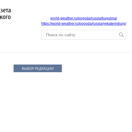
world-weather.ru/pogoda/russia/bugulma/
https://world-weather.ru/pogoda/russia/yekaterinburg/
ВЫБОР РЕДАКЦИИ