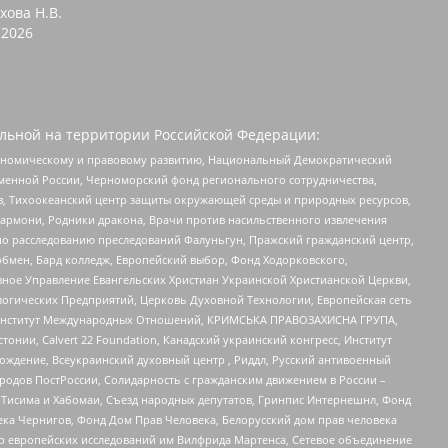
хова Н.В.
2026
льной на территории Российской Федерации:
кономическому и правовому развитию, Национальный Демократический
менной России, Черноморский фонд регионального сотрудничества,
, Тихоокеанский центр защиты окружающей среды и природных ресурсов,
 Хармони, Родники дракона, Врачи против насильственного извлечения
по расследованию преследований Фалуньгун, Пражский гражданский центр,
бмен, Бард колледж, Европейский выбор, Фонд Ходорковского,
ное Управление Евангельских Христиан Украинской Христианской Церкви,
огических Предприятий, Церковь Духовной Технологии, Европейская сеть
ий Институт Международных Отношений, КРИМСЬКА ПРАВОЗАХИСНА ГРУПА,
стонии, Calvert 22 Foundation, Канадский украинский конгресс, Институт
ждение, Всеукраинский духовный центр , Риддл, Русский антивоенный
ародов ПостРоссии, Солидарность с гражданским движением в России –
в Тисима и Хабомаи, Съезд народных депутатов, Гринпис Интернешнл, Фонд
ека Чернигов, Фонд Дом Прав Человека, Белорусский дом прав человека
нтр европейских исследований им Вилфрида Мартенса, Сетевое объединение