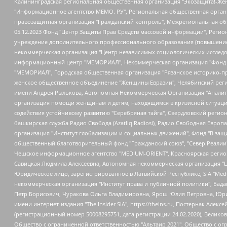
Калининградская региональная общественная организация "Экозащита!-Женсовет", Фонд содействия защите прав и свобод граждан "Общественный вердикт", Фонд "Институт Развития Свободы Информации", Частное учреждение "Информационное агентство МЕМО. РУ", Региональная общественная организация "Общественная комиссия по сохранению наследия академика Сахарова", Фонд поддержки свободы прессы, Санкт-Петербургская общественная правозащитная организация "Гражданский контроль", Межрегиональная общественная организация "Информационно-просветительский центр "Мемориал", Региональный Фонд "Центр Защиты Прав Средств Массовой Информации", с 05.12.2023 Фонд "Центр Защиты Прав Средств массовой информации", Региональная общественная благотворительная организация помощи беженцам и мигрантам "Гражданское содействие", Негосударственное образовательное учреждение дополнительного профессионального образования (повышение квалификации) специалистов "АКАДЕМИЯ ПО ПРАВАМ ЧЕЛОВЕКА", Свердловская региональная общественная организация "Сутяжник", Автономная некоммерческая организация "Центр независимых социологических исследований", Союз общественных объединений "Российский исследовательский центр по правам человека", Региональное общественное учреждение научно-информационный центр "МЕМОРИАЛ", Некоммерческая организация "Фонд защиты гласности", Автономная некоммерческая организация "Институт прав человека", Городская общественная организация "Екатеринбургское общество "МЕМОРИАЛ", Городская общественная организация "Рязанское историко-просветительское и правозащитное общество "Мемориал" (Рязанский Мемориал), Челябинский региональный орган общественной самодеятельности – женское общественное объединение "Женщины Евразии", Челябинский региональный орган общественной самодеятельности "Уральская правозащитная группа", Фонд содействия защите здоровья и социальной справедливости имени Андрея Рылькова, Автономная Некоммерческая Организация "Аналитический Центр Юрия Левады", Автономная некоммерческая организация социальной поддержки населения "Проект Апрель", Региональная общественная организация помощи женщинам и детям, находящимся в кризисной ситуации "Информационно-методический центр "Анна", Фонд содействия развитию массовых коммуникаций и правовому просвещению "Так-так-Так", Фонд содействия устойчивому развитию "Серебряная тайга", Свердловский региональный общественный фонд социальных проектов "Новое время", "Idel.Реалии", Кавказ.Реалии, Крым.Реалии, Телеканал Настоящее Время, Татаро-башкирская служба Радио Свобода (Azatliq Radiosi), Радио Свободная Европа/Радио Свобода (PCE/PC), "Сибирь.Реалии", "Фактограф", Благотворительный фонд помощи осужденным и их семьям, Автономная некоммерческая организация "Институт глобализации и социальных движений", Фонд "В защиту прав заключенных", Частное учреждение "Центр поддержки и содействия развитию средств массовой информации", Пензенский региональный общественный благотворительный фонд "Гражданский союз", "Север.Реалии", Некоммерческая организация Фонд "Правовая инициатива", Общество с ограниченной ответственностью "Радио Свободная Европа/Радио Свобода", Чешское информационное агентство "MEDIUM-ORIENT", Красноярская региональная общественная организация "Мы против СПИДа", Камалягин Денис Николаевич, Маркелов Сергей Евгеньевич, Пономарев Лев Александрович, Савицкая Людмила Алексеевна, Автоно