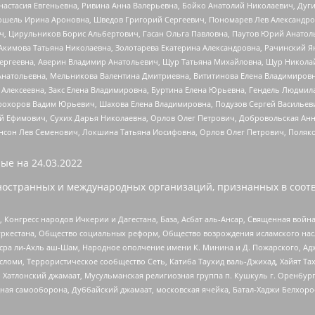
настасия Евгеньевна, Ривина Анна Валерьевна, Бойко Анатолий Николаевич, Дуг
ошель Ирина Ароновна, Шведов Григорий Сергеевич, Пономарев Лев Александро
ч, Цирульников Борис Альбертович, Гасан Ольга Павловна, Паутов Юрий Анато
Акимова Татьяна Николаевна, Золотарева Екатерина Александровна, Рачинский Я
Сергеевна, Аверин Владимир Анатольевич, Щур Татьяна Михайловна, Щур Никола
Анатольевна, Мельникова Валентина Дмитриевна, Вититинова Елена Владимировн
 Алексеевна, Закс Елена Владимировна, Буртина Елена Юрьевна, Гендель Людмил
рохоров Вадим Юрьевич, Шахова Елена Владимировна, Подузов Сергей Васильеви
й Ефимович, Сухих Дарья Николаевна, Орлов Олег Петрович, Добровольская Анн
нсон Лев Семенович, Локшина Татьяна Иосифовна, Орлов Олег Петрович, Поляк
ые на
24.03.2022
ностранных и международных организаций, признанных в соотв
нгресс народов Ичкерии и Дагестана, База, Асбат аль-Ансар, Священная война,
уркестана, Общество социальных реформ, Общество возрождения исламского насл
Нусра ли-Ахль аш-Шам, Народное ополчение имени К. Минина и Д. Пожарского, Ад
сломи, Террористическое сообщество Сеть, Катиба Таухид валь-Джихад, Хайят Тах
, Хатлонский джамаат, Мусульманская религиозная группа п. Кушкуль г. Оренбу
ная самооборона, Дуббайский джамаат, московская ячейка, Батал-Хаджи Белхор