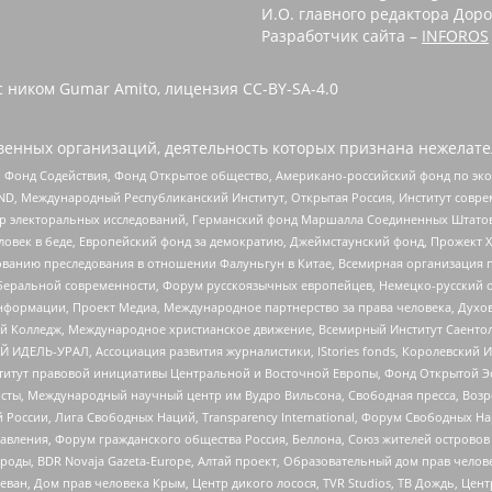
И.О. главного редактора Доро
Разработчик сайта –
INFOROS
с ником Gumar Amito, лицензия CC-BY-SA-4.0
енных организаций, деятельность которых признана нежелате
 Фонд Содействия, Фонд Открытое общество, Американо-российский фонд по э
 Международный Республиканский Институт, Открытая Россия, Институт совре
р электоральных исследований, Германский фонд Маршалла Соединенных Штатов
еловек в беде, Европейский фонд за демократию, Джеймстаунский фонд, Прожект
дованию преследования в отношении Фалуньгун в Китае, Всемирная организация 
беральной современности, Форум русскоязычных европейцев, Немецко-русский о
формации, Проект Медиа, Международное партнерство за права человека, Духов
 Колледж, Международное христианское движение, Всемирный Институт Саентол
 ИДЕЛЬ-УРАЛ, Ассоциация развития журналистики, IStories fonds, Королевск
r, Институт правовой инициативы Центральной и Восточной Европы, Фонд Открытой Э
ты, Международный научный центр им Вудро Вильсона, Свободная пресса, Возро
России, Лига Свободных Наций, Transparеncy International, Форум Свободных Н
правления, Форум гражданского общества Россия, Беллона, Союз жителей острово
роды, BDR Novaja Gazeta-Europe, Алтай проект, Образовательный дом прав челов
еван, Дом прав человека Крым, Центр дикого лосося, TVR Studios, ТВ Дождь, Це