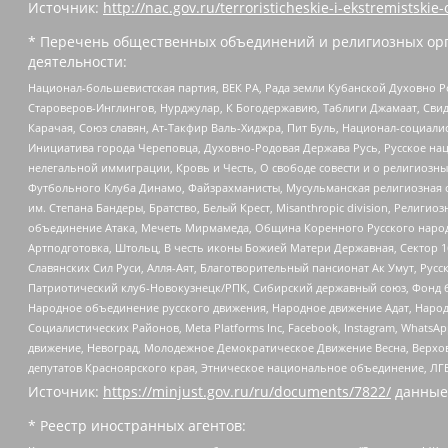
Источник:
http://nac.gov.ru/terroristicheskie-i-ekstremistskie-
* Перечень общественных объединений и религиозных орг
деятельности:
Национал-большевистская партия, ВЕК РА, Рада земли Кубанской Духовно
Староверов-Инглингов, Нурджулар, К Богодержавию, Таблиги Джамаат, Сви
Карачая, Союз славян, Ат-Такфир Валь-Хиджра, Пит Буль, Национал-социал
Инициатива города Череповца, Духовно-Родовая Держава Русь, Русское н
нелегальной иммиграции, Кровь и Честь, О свободе совести и о религиоз
Футбольного Клуба Динамо, Файзрахманисты, Мусульманская религиозная о
им. Степана Бандеры, Братство, Белый Крест, Misanthropic division, Рели
объединение Атака, Мечеть Мирмамеда, Община Коренного Русского народа
Артподготовка, Штольц, В честь иконы Божией Матери Державная, Сектор 1
Славянских Сил Руси, Алля-Аят, Благотворительный пансионат Ак Умут, Русск
Патриотический клуб-Новокузнецк/РПК, Сибирский державный союз, Фонд б
Народное объединение русского движения, Народное движение Адат, Народ
Социалистических Районов, Meta Platforms Inc, Facebook, Instagram, Wha
движение, Невоград, Молодежное Демократическое Движение Весна, Верхов
депутатов Красноярского края, Этническое национальное объединение, ЛГ
Источник:
https://minjust.gov.ru/ru/documents/7822/
данные
* Реестр иностранных агентов: