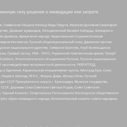
аконную силу решение о ликвидации или запрете
ья, Славянская Община Капища Веды Перуна, Мужская Духовная Семинария
щество, Джамаат мувахидов, Объединенный Вилайат Кабарды, Балкарии и
ден Дьявола, Армия воли народа, Национальная Социалистическая
роверов-Инглингов, Русский общенациональный союз, Движение против
усское национальное единство, Северное Братство, Клуб Болельщиков
а, Правый сектор, УНА - УНСО, Украинская повстанческая армия, Тризуб
 TulaSkins, Этнополитическое объединение Русские, Русское национальное
О противодействии экстремистской деятельности, РЕВТАТПОД,
ы и Единения, Каракольская инициативная группа, Автоград Крю, Союз
 Нация и свобода, W.H.С., Фалунь Дафа, Иртыш Ultras, Русский
ан СССР Прикубанского округа г. Краснодара, Мужское государство,
СССР, Держава Союз Советских Светлых Родов, Совет Советских
в, Черный Комитет, Татарстанское Региональное Всетатарское общественное
гресс ойрат-калмыцкого народа, Исполнительный комитет совета народных