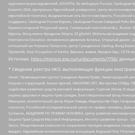
журналистов расследователей, АЛЛАТРА, За свободную Россию, Свободная Б
Комитет-2024, Центрально-Европейский университет, Центр восточноевроп
европейской политики, Академическая сеть Восточная Европа, Российский к
поддержки, Свободная Россия Берлин, Свободная Россия Северный Рейн-Вест
Крымскотатарский Ресурсный Центр, Глобальный союз IndustriALL, Russian E
Европы, Фонд имени Фридриха Эберта, XZ gGmbH, Мобильная академия поддержк
International Education, Антивоенное движение Антальи, Открытый диало
отношений им Нормана Патерсона, Центр Гражданских Свобод, Фонд Бориса
Прометей, Stop Occupation of Karelia, Вернись живым, Фридом Хаус, СОТА 
Источник:
https://minjust.gov.ru/ru/documents/7756/
данные
* Сведения реестра НКО, выполняющих функции иностранн
Лилит, Правозащитная группа Гражданин.Армия.Право, Нижегородский цент
борьбы с коррупцией, Альянс врачей, НАСИЛИЮ.НЕТ, Мы против СПИДа, СВЕ
содействия развитию средств массовой информации, Горячая Линия, В защ
охраны здоровья и защиты прав граждан, Благотворительный фонд помощи ос
Мемориал, Аналитический Центр Юрия Левады, Издательство Парк Гагарина
гласности, Российский исследовательский центр по правам человека, Даль
Сутяжник, АКАДЕМИЯ ПО ПРАВАМ ЧЕЛОВЕКА, Центр развития некоммерческих
Защиты Прав Средств Массовой Информации, Институт развития прессы - Си
Закон, Общественная комиссия по сохранению наследия академика Сахаров
вердикт, Евразийская антимонопольная ассоциация, Бедушев Петр Петрови