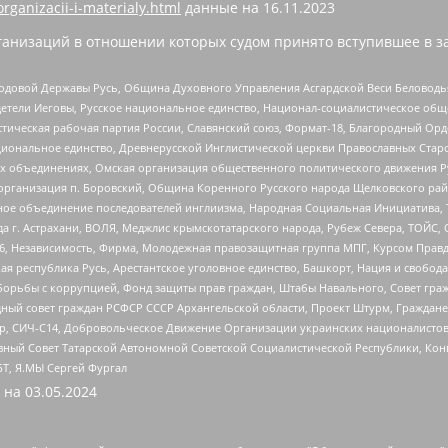
organizacii-i-materialy.html
данные на
16.11.2023
анизаций в отношении которых судом принято вступившее в з
 Родовой Державы Русь, Община Духовного Управления Асгардской Веси Беловод
детели Иеговы, Русское национальное единство, Национал-социалистическое об
истическая рабочая партия России, Славянский союз, Формат-18, Благородный Ор
ациональное единство, Древнерусской Инглистической церкви Православных Ста
ных объединениях, Омская организация общественного политического движения Р
рганизация п. Боровский, Община Коренного Русского народа Щелковского район
гиозное объединение последователей инглиизма, Народная Социальная Инициатива,
 г. Астрахани, ВОЛЯ, Меджлис крымскотатарского народа, Рубеж Севера, ТОЙС, 
6, Независимость, Фирма, Молодежная правозащитная группа МПГ, Курсом Правд
ая республика Русь, Арестантское уголовное единство, Башкорт, Нация и свобода,
орьбы с коррупцией, Фонд защиты прав граждан, Штабы Навального, Совет гражд
ный совет граждан РСФСР СССР Архангельской области, Проект Штурм, Граждане 
tsApp, СИЧ-С14, Добровольческое Движение Организации украинских националисто
ный Совет Татарской Автономной Советской Социалистической Республики, Кон
БТ, Я.МЫ Сергей Фургал
 на
03.05.2024