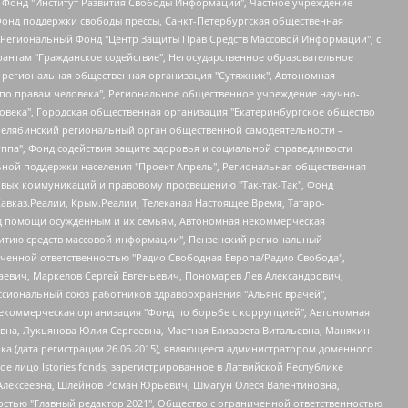
евосточное общественное движение "Маяк", Санкт-Петербургская ЛГБТ-инициативная группа "Выход", Инициативная группа ЛГБТ+ "Реверс", Алексеев Андрей Викторович, Бекбулатова Таисия Львовна, Беляев Иван Михайлович, Владыкина Елена Сергеевна, Гельман Марат Александрович, Никульшина Вероника Юрьевна, Толоконникова Надежда Андреевна, Шендерович Виктор Анатольевич, Общество с ограниченной ответственностью "Данное сообщение", Общество с ограниченной ответственностью Издательский дом "Новая глава", Айнбиндер Александра Александровна, Московский комьюнити-центр для ЛГБТ+инициатив, Благотворительный фонд развития филантропии, Deutsche Welle (Германия, Kurt-Schumacher-Strasse 3, 53113 Bonn), Борзунова Мария Михайловна, Воробьев Виктор Викторович, Голубева Анна Львовна, Константинова Алла Михайловна, Малкова Ирина Владимировна, Мурадов Мурад Абдулгалимович, Осетинская Елизавета Николаевна, Понасенков Евгений Николаевич, Ганапольский Матвей Юрьевич, Киселев Евгений Алексеевич, Борухович Ирина Григорьевна, Дремин Иван Тимофеевич, Дубровский Дмитрий Викторович, Красноярская региональная общественная организация поддержки и развития альтернативных образовательных технологий и межкультурных коммуникаций "ИНТЕРРА", Маяковская Екатерина Алексеевна, Фейгин Марк Захарович, Филимонов Андрей Викторович, Дзугкоева Регина Николаевна, Доброхотов Роман Александрович, Дудь Юрий Александрович, Елкин Сергей Владимирович, Кругликов Кирилл Игоревич, Сабунаева Мария Леонидовна, Семенов Алексей Владимирович, Шаинян Карен Багратович, Шульман Екатерина Михайловна, Асафьев Артур Валерьевич, Вахштайн Виктор Семенович, Венедиктов Алексей Алексеевич, Лушникова Екатерина Евгеньевна, Волков Леонид Михайлович, Невзоров Александр Глебович, Пархоменко Сергей Борисович, Сироткин Ярослав Николаевич, Кара-Мурза Владимир Владимирович, Баранова Наталья Владимировна, Гозман Леонид Яковлевич, Кагарлицкий Борис Юльевич, Климарев Михаил Валерьевич, Милов Владимир Станиславович, Автономная некоммерческая организация Краснодарский центр современного искусства "Типография", Моргенштерн Алишер Тагирович, Соболь Любовь Эдуардовна, Общество с ограниченной ответственностью "ЛИЗА НОРМ", Каспаров Гарри Кимович, Ходорковский Михаил Борисович, Общество с ограниченной ответственностью "Апрельские тезисы", Данилович Ирина Брониславовна, Кашин Олег Владимирович, Петров Николай Владимирович, Пивоваров Алексей Владимирович, Соколов Михаил Владимирович, Цветкова Юлия Владимировна, Чичваркин Евгений Александрович, Комитет против пыток/Команда против пыток, Общество с ограниченной ответственностью "Первый научный", Общество с ограниченной ответственностью "Вертолет и ко", Белоцерковская Вероника Борисовна, Кац Максим Евгеньевич, Лазарева Татьяна Юрьевна, Шаведдинов Руслан Табризович, Яшин Илья Валерьевич, Общество с ограниченной ответственностью "Иноагент ААВ", Алешковский Дмитрий Петрович, Альбац Евгения Марковна, Быков Дмитрий Львович, Галямина Юлия Евгеньевна, Лойко Сергей Леонидович, Мартынов Кирилл Константинович, Медведев Сергей Александрович, Крашенинников Федор Геннадиевич, Гордеева Катерина Вл