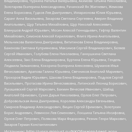
Владимировна, Чуркина Наталья Валерьевна, Акимова Татьяна Николаевна,
Золотарева Екатерина Александровна, Рачинский Ян Збигневич, Жемкова
Елена Борисовна, Гудков Лев Дмитриевич, Илларионова Юлия Юрьевна,
Саранг Анна Васильевна, Захарова Светлана Сергеевна, Аверин Владимир
Анатольевич, Щур Татьяна Михайловна, Щур Николай Алексеевич,
Блинушов Андрей Юрьевич, Мосин Алексей Геннадьевич, Гефтер Валентин
Михайлович, Симонов Алексей Кириллович, Флиге Ирина Анатольевна,
Мельникова Валентина Дмитриевна, Вититинова Елена Владимировна,
Баженова Светлана Куприяновна, Максимов Сергей Владимирович, Беляев
Сергей Иванович, Голубева Елена Николаевна, Ганнушкина Светлана
Алексеевна, Закс Елена Владимировна, Буртина Елена Юрьевна, Гендель
Людмила Залмановна, Кокорина Екатерина Алексеевна, Шуманов Илья
Вячеславович, Арапова Галина Юрьевна, Свечников Анатолий Мариевич,
Прохоров Вадим Юрьевич, Шахова Елена Владимировна, Подузов Сергей
Васильевич, Протасова Ирина Вячеславовна, Литинский Леонид Борисович,
Лукашевский Сергей Маркович, Бахмин Вячеслав Иванович, Шабад
Анатолий Ефимович, Сухих Дарья Николаевна, Орлов Олег Петрович,
Добровольская Анна Дмитриевна, Королева Александра Евгеньевна,
Смирнов Владимир Александрович, Вицин Сергей Ефимович, Золотухин
Борис Андреевич, Левинсон Лев Семенович, Локшина Татьяна Иосифовна,
Орлов Олег Петрович, Полякова Мара Федоровна, Резник Генри Маркович,
Захаров Герман Константинович
Источник:
http://unro.minjust.ru/NKOForeignAgent.aspx