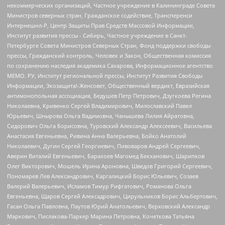
некоммерческих организаций, Частное учреждение в Калининграде Совета
Министров северных стран, Гражданское содействие, Трансперенси
Интернешнл-Р, Центр Защиты Прав Средств Массовой Информации,
Институт развития прессы - Сибирь, Частное учреждение в Санкт-
Петербурге Совета Министров Северных Стран, Фонд поддержки свободы
прессы, Гражданский контроль, Человек и Закон, Общественная комиссия
по сохранению наследия академика Сахарова, Информационное агентство
МЕМО. РУ, Институт региональной прессы, Институт Развития Свободы
Информации, Экозащита!-Женсовет, Общественный вердикт, Евразийская
антимонопольная ассоциация, Бедушев Петр Петрович, Дзугкоева Регина
Николаевна, Кривенко Сергей Владимирович, Милославский Павел
Юрьевич, Шнырова Ольга Вадимовна, Чанышева Лилия Айратовна,
Сидорович Ольга Борисовна, Туровский Александр Алексеевич, Васильева
Анастасия Евгеньевна, Ривина Анна Валерьевна, Бойко Анатолий
Николаевич, Дугин Сергей Георгиевич, Пивоваров Андрей Сергеевич,
Аверин Виталий Евгеньевич, Барахоев Магомед Бекханович, Шарипков
Олег Викторович, Мошель Ирина Ароновна, Шведов Григорий Сергеевич,
Пономарев Лев Александрович, Каргалицкий Борис Юльевич, Созаев
Валерий Валерьевич, Исламов Тимур Рифгатович, Романова Ольга
Евгеньевна, Щаров Сергей Алексадрович, Цирульников Борис Альбертович,
Гасан Ольга Павловна, Паутов Юрий Анатольевич, Верховский Александр
Маркович, Пислакова-Паркер Марина Петровна, Кочеткова Татьяна