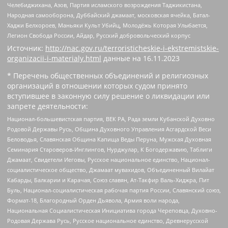
Челебиджихана, Азов, Партия исламского возрождения Таджикистана,
Народная самооборона, Дуббайский джамаат, московская ячейка, Батал-
Хаджи Белхороев, Маньяки Культ Убийц, Молодёжь Которая Улыбается,
Легион Свобода России, Айдар, Русский добровольческий корпус
Источник:
http://nac.gov.ru/terroristicheskie-i-ekstremistskie-
organizacii-i-materialy.html
данные на
16.11.2023
* Перечень общественных объединений и религиозных
организаций в отношении которых судом принято
вступившее в законную силу решение о ликвидации или
запрете деятельности:
Национал-большевистская партия, ВЕК РА, Рада земли Кубанской Духовно
Родовой Державы Русь, Община Духовного Управления Асгардской Веси
Беловодья, Славянская Община Капища Веды Перуна, Мужская Духовная
Семинария Староверов-Инглингов, Нурджулар, К Богодержавию, Таблиги
Джамаат, Свидетели Иеговы, Русское национальное единство, Национал-
социалистическое общество, Джамаат мувахидов, Объединенный Вилайат
Кабарды, Балкарии и Карачая, Союз славян, Ат-Такфир Валь-Хиджра, Пит
Буль, Национал-социалистическая рабочая партия России, Славянский союз,
Формат-18, Благородный Орден Дьявола, Армия воли народа,
Национальная Социалистическая Инициатива города Череповца, Духовно-
Родовая Держава Русь, Русское национальное единство, Древнерусской