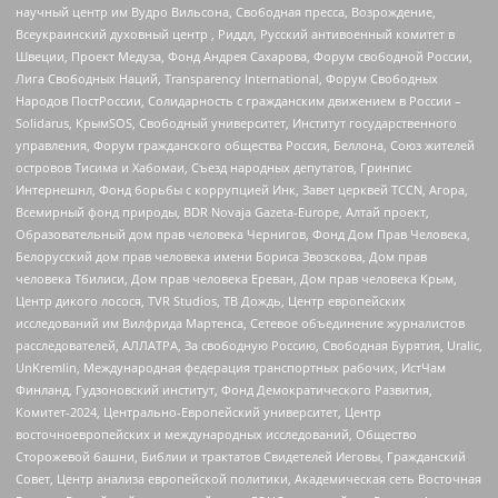
научный центр им Вудро Вильсона, Свободная пресса, Возрождение,
Всеукраинский духовный центр , Риддл, Русский антивоенный комитет в
Швеции, Проект Медуза, Фонд Андрея Сахарова, Форум свободной России,
Лига Свободных Наций, Transparеncy International, Форум Свободных
Народов ПостРоссии, Солидарность с гражданским движением в России –
Solidarus, КрымSOS, Свободный университет, Институт государственного
управления, Форум гражданского общества Россия, Беллона, Союз жителей
островов Тисима и Хабомаи, Съезд народных депутатов, Гринпис
Интернешнл, Фонд борьбы с коррупцией Инк, Завет церквей TCCN, Агора,
Всемирный фонд природы, BDR Novaja Gazeta-Europe, Алтай проект,
Образовательный дом прав человека Чернигов, Фонд Дом Прав Человека,
Белорусский дом прав человека имени Бориса Звозскова, Дом прав
человека Тбилиси, Дом прав человека Ереван, Дом прав человека Крым,
Центр дикого лосося, TVR Studios, ТВ Дождь, Центр европейских
исследований им Вилфрида Мартенса, Сетевое объединение журналистов
расследователей, АЛЛАТРА, За свободную Россию, Свободная Бурятия, Uralic,
UnKremlin, Международная федерация транспортных рабочих, ИстЧам
Финланд, Гудзоновский институт, Фонд Демократического Развития,
Комитет-2024, Центрально-Европейский университет, Центр
восточноевропейских и международных исследований, Общество
Сторожевой башни, Библии и трактатов Свидетелей Иеговы, Гражданский
Совет, Центр анализа европейской политики, Академическая сеть Восточная