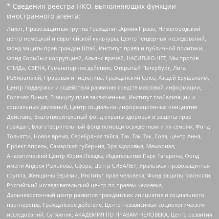
* Сведения реестра НКО, выполняющих функции
иностранного агента:
Лилит, Правозащитная группа Гражданин.Армия.Право, Нижегородский
центр немецкой и европейской культуры, Центр гендерных исследований,
Фонд защиты прав граждан Штаб, Институт права и публичной политики,
Фонд борьбы с коррупцией, Альянс врачей, НАСИЛИЮ.НЕТ, Мы против
СПИДа, СВЕЧА, Гуманитарное действие, Открытый Петербург, Лига
Избирателей, Правовая инициатива, Гражданский Союз, Хасдей Ерушалаим,
Центр поддержки и содействия развитию средств массовой информации,
Горячая Линия, В защиту прав заключенных, Институт глобализации и
социальных движений, Центр социально-информационных инициатив
Действие, Благотворительный фонд охраны здоровья и защиты прав
граждан, Благотворительный фонд помощи осужденным и их семьям, Фонд
Тольятти, Новое время, Серебряная тайга, Так-Так-Так, Сова, центр Анна,
Проект Апрель, Самарская губерния, Эра здоровья, Мемориал,
Аналитический Центр Юрия Левады, Издательство Парк Гагарина, Фонд
имени Андрея Рылькова, Сфера, Центр СИБАЛЬТ, Уральская правозащитная
группа, Женщины Евразии, Институт прав человека, Фонд защиты гласности,
Российский исследовательский центр по правам человека,
Дальневосточный центр развития гражданских инициатив и социального
партнерства, Гражданское действие, Центр независимых социологических
исследований, Сутяжник, АКАДЕМИЯ ПО ПРАВАМ ЧЕЛОВЕКА, Центр развития