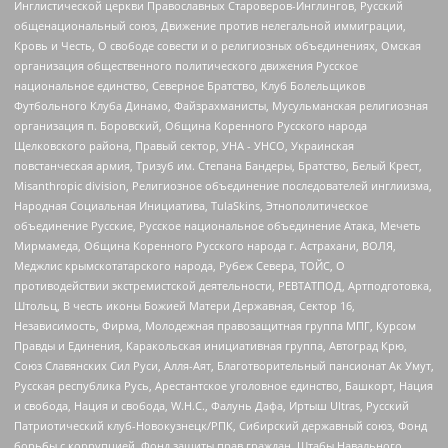
Инглистической церкви Православных Староверов-Инглингов, Русский
общенациональный союз, Движение против нелегальной иммиграции,
Кровь и Честь, О свободе совести и о религиозных объединениях, Омская
организация общественного политического движения Русское
национальное единство, Северное Братство, Клуб Болельщиков
Футбольного Клуба Динамо, Файзрахманисты, Мусульманская религиозная
организация п. Боровский, Община Коренного Русского народа
Щелковского района, Правый сектор, УНА - УНСО, Украинская
повстанческая армия, Тризуб им. Степана Бандеры, Братство, Белый Крест,
Misanthropic division, Религиозное объединение последователей инглиизма,
Народная Социальная Инициатива, TulaSkins, Этнополитическое
объединение Русские, Русское национальное объединение Атака, Мечеть
Мирмамеда, Община Коренного Русского народа г. Астрахани, ВОЛЯ,
Меджлис крымскотатарского народа, Рубеж Севера, ТОЙС, О
противодействии экстремистской деятельности, РЕВТАТПОД, Артподготовка,
Штольц, В честь иконы Божией Матери Державная, Сектор 16,
Независимость, Фирма, Молодежная правозащитная группа МПГ, Курсом
Правды и Единения, Каракольская инициативная группа, Автоград Крю,
Союз Славянских Сил Руси, Алля-Аят, Благотворительный пансионат Ак Умут,
Русская республика Русь, Арестантское уголовное единство, Башкорт, Нация
и свобода, Нация и свобода, W.H.С., Фалунь Дафа, Иртыш Ultras, Русский
Патриотический клуб-Новокузнецк/РПК, Сибирский державный союз, Фонд
борьбы с коррупцией, Фонд защиты прав граждан, Штабы Навального,