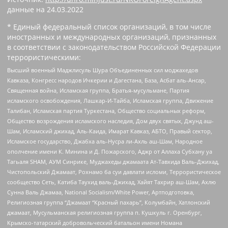
данные на
24.03.2022
* Единый федеральный список организаций, в том числе
иностранных и международных организаций, признанных
в соответствии с законодательством Российской Федерации
террористическими:
Высший военный Маджлисуль Шура Объединенных сил моджахедов
Кавказа, Конгресс народов Ичкерии и Дагестана, База, Асбат аль-Ансар,
Священная война, Исламская группа, Братья-мусульмане, Партия
исламского освобождения, Лашкар-И-Тайба, Исламская группа, Движение
Талибан, Исламская партия Туркестана, Общество социальных реформ,
Общество возрождения исламского наследия, Дом двух святых, Джунд аш-
Шам, Исламский джихад, Аль-Каида, Имарат Кавказ, АБТО, Правый сектор,
Исламское государство, Джабха аль-Нусра ли-Ахль аш-Шам, Народное
ополчение имени К. Минина и Д. Пожарского, Аджр от Аллаха Субхану уа
Тагьаля SHAM, АУМ Синрике, Муджахеды джамаата Ат-Тавхида Валь-Джихад,
Чистопольский Джамаат, Рохнамо ба суи давлати исломи, Террористическое
сообщество Сеть, Катиба Таухид валь-Джихад, Хайят Тахрир аш-Шам, Ахлю
Сунна Валь Джамаа, National Socialism/White Power, Артподготовка,
Религиозная группа “Джамаат “Красный пахарь”, Колумбайн, Хатлонский
джамаат, Мусульманская религиозная группа п. Кушкуль г. Оренбург,
Крымско-татарский добровольческий батальон имени Номана