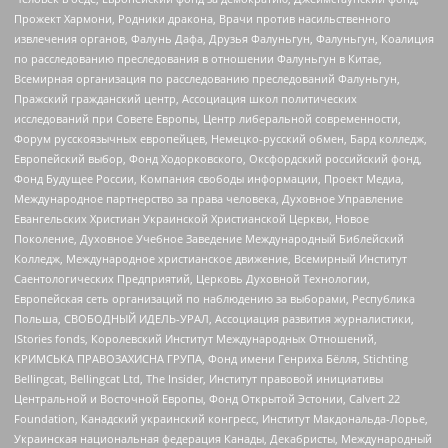
Прожект Хармони, Родники дракона, Врачи против насильственного
извлечения органов, Фалунь Дафа, Друзья Фалуньгун, Фалуньгун, Коалиция
по расследованию преследования в отношении Фалуньгун в Китае,
Всемирная организация по расследованию преследований Фалуньгун,
Пражский гражданский центр, Ассоциация школ политических
исследований при Совете Европы, Центр либеральной современности,
Форум русскоязычных европейцев, Немецко-русский обмен, Бард колледж,
Европейский выбор, Фонд Ходорковского, Оксфордский российский фонд,
Фонд Будущее России, Компания свободы информации, Проект Медиа,
Международное партнерство за права человека, Духовное Управление
Евангельских Христиан Украинской Христианской Церкви, Новое
Поколение, Духовное Учебное Заведение Международный Библейский
Колледж, Международное христианское движение, Всемирный Институт
Саентологических Предприятий, Церковь Духовной Технологии,
Европейская сеть организаций по наблюдению за выборами, Республика
Польша, СВОБОДНЫЙ ИДЕЛЬ-УРАЛ, Ассоциация развития журналистики,
IStories fonds, Королевский Институт Международных Отношений,
КРИМСЬКА ПРАВОЗАХИСНА ГРУПА, Фонд имени Генриха Бёлля, Stichting
Bellingcat, Bellingcat Ltd, The Insider, Институт правовой инициативы
Центральной и Восточной Европы, Фонд Открытой Эстонии, Calvert 22
Foundation, Канадский украинский конгресс, Институт Макдональда-Лорье,
Украинская национальная федерация Канады, Декабристы, Международный