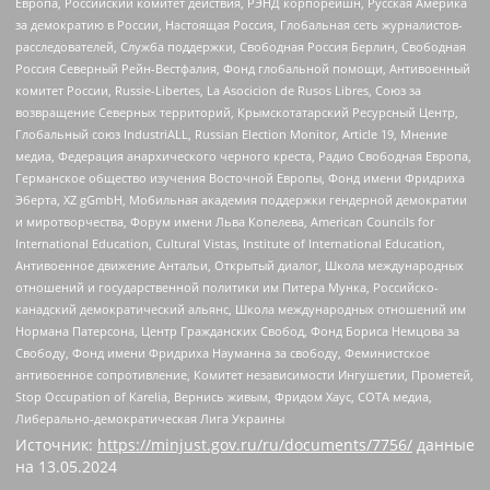
Европа, Российский комитет действия, РЭНД корпорейшн, Русская Америка
за демократию в России, Настоящая Россия, Глобальная сеть журналистов-
расследователей, Служба поддержки, Свободная Россия Берлин, Свободная
Россия Северный Рейн-Вестфалия, Фонд глобальной помощи, Антивоенный
комитет России, Russie-Libertes, La Asocicion de Rusos Libres, Союз за
возвращение Северных территорий, Крымскотатарский Ресурсный Центр,
Глобальный союз IndustriALL, Russian Election Monitor, Article 19, Мнение
медиа, Федерация анархического черного креста, Радио Свободная Европа,
Германское общество изучения Восточной Европы, Фонд имени Фридриха
Эберта, XZ gGmbH, Мобильная академия поддержки гендерной демократии
и миротворчества, Форум имени Льва Копелева, American Councils for
International Education, Cultural Vistas, Institute of International Education,
Антивоенное движение Антальи, Открытый диалог, Школа международных
отношений и государственной политики им Питера Мунка, Российско-
канадский демократический альянс, Школа международных отношений им
Нормана Патерсона, Центр Гражданских Свобод, Фонд Бориса Немцова за
Свободу, Фонд имени Фридриха Науманна за свободу, Феминистское
антивоенное сопротивление, Комитет независимости Ингушетии, Прометей,
Stop Occupation of Karelia, Вернись живым, Фридом Хаус, СОТА медиа,
Либерально-демократическая Лига Украины
Источник:
https://minjust.gov.ru/ru/documents/7756/
данные
на
13.05.2024