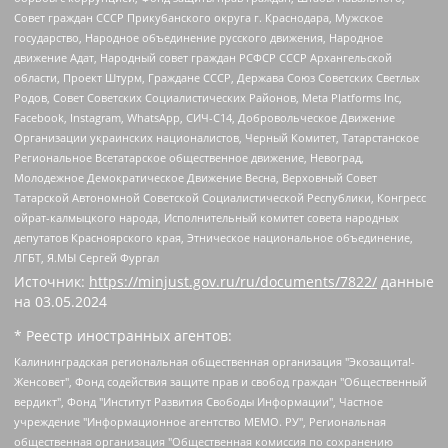
Совет граждан СССР Прикубанского округа г. Краснодара, Мужское
государство, Народное объединение русского движения, Народное
движение Адат, Народный совет граждан РСФСР СССР Архангельской
области, Проект Штурм, Граждане СССР, Держава Союз Советских Светлых
Родов, Совет Советских Социалистических Районов, Meta Platforms Inc,
Facebook, Instagram, WhatsApp, СИЧ-С14, Добровольческое Движение
Организации украинских националистов, Черный Комитет, Татарстанское
Региональное Всетатарское общественное движение, Невоград,
Молодежное Демократическое Движение Весна, Верховный Совет
Татарской Автономной Советской Социалистической Республики, Конгресс
ойрат-калмыцкого народа, Исполнительный комитет совета народных
депутатов Красноярского края, Этническое национальное объединение,
ЛГБТ, Я.МЫ Сергей Фургал
Источник:
https://minjust.gov.ru/ru/documents/7822/
данные
на
03.05.2024
* Реестр иностранных агентов:
Калининградская региональная общественная организация "Экозащита!-Женсовет", Фонд содействия защите прав и свобод граждан "Общественный вердикт", Фонд "Институт Развития Свободы Информации", Частное учреждение "Информационное агентство МЕМО. РУ", Региональная общественная организация "Общественная комиссия по сохранению наследия академика Сахарова", Фонд поддержки свободы прессы, Санкт-Петербургская общественная правозащитная организация "Гражданский контроль", Межрегиональная общественная организация "Информационно-просветительский центр "Мемориал", Региональный Фонд "Центр Защиты Прав Средств Массовой Информации", с 05.12.2023 Фонд "Центр Защиты Прав Средств массовой информации", Региональная общественная благотворительная организация помощи беженцам и мигрантам "Гражданское содействие", Негосударственное образовательное учреждение дополнительного профессионального образования (повышение квалификации) специалистов "АКАДЕМИЯ ПО ПРАВАМ ЧЕЛОВЕКА", Свердловская региональная общественная организация "Сутяжник", Автономная некоммерческая организация "Центр независимых социологических исследований", Союз общественных объединений "Российский исследовательский центр по правам человека", Региональное общественное учреждение научно-информационный центр "МЕМОРИАЛ", Некоммерческая организация "Фонд защиты гласности", Автономная некоммерческая организация "Институт прав человека", Городская общественная организация "Екатеринбургское общество "МЕМОРИАЛ", Городская общественная организация "Рязанское историко-просветительское и правозащитное общество "Мемориал" (Рязанский Мемориал), Челябинский региональный орган общественной самодеятельности – женское общественное объединение "Женщины Евразии", Челябинский региональный орган общественной самодеятельности "Уральская правозащитная группа", Фонд содействия защите здоровья и социальной справедливости имени Андрея Рылькова, Автономная Некоммерческая Организация "Аналитический Центр Юрия Левады", Автономная некоммерческая организация социальной поддержки населения "Проект Апрель", Региональная общественная организация помощи женщинам и детям, находящимся в кризисной ситуации "Информационно-методический центр "Анна", Фонд содействия развитию массовых коммуникаций и правовому просвещению "Так-так-Так", Фонд содействия устойчивому развитию "Серебряная тайга", Свердловский региональный общественный фонд социальных проектов "Новое время", "Idel.Реалии", Кавказ.Реалии, Крым.Реалии, Телеканал Настоящее Время, Татаро-башкирская служба Радио Свобода (Azatliq Radiosi), Радио Свободная Европа/Радио Свобода (PCE/PC), "Сибирь.Реалии", "Фактограф", Благотворительный фонд помощи осужденным и их семьям, Автономная некоммерческая организация "Институт глобализации и социальных движений", Фонд "В защиту прав заключенных", Частное учреждение "Центр поддержки и содействия развитию средств массовой информации", Пензенский региональный общественный благотворительный фонд "Гражданский союз", "Север.Реалии", Некоммерческая организация Фонд "Правовая инициатива", Общество с ограниченной ответственностью "Радио Свободная Европа/Радио Свобода", Чешское информационное агентство "MEDIUM-ORIENT", Красноярская региональная общественная организация "Мы против СПИДа", Камалягин Денис Николаевич, Маркелов Сергей Евгеньевич, Пономарев Лев Александрович, Савицкая Людмила Алексеевна, Автономная некоммерческая организация "Центр по работе с проблемой насилия "НАСИЛИЮ.НЕТ", Межрегиональный профессиональный союз работников здравоохранения "Альянс врачей", Юридическое лицо, зарегистрированное в Латвийской Республике, SIA "Medusa Project" (регистрационный номер 40103797863, дата регистрации 10.06.2014), Некоммерческая организация "Фонд по борьбе с коррупцией", Автономная некоммерческая организация "Институт права и публичной политики", Баданин Роман Сергеевич, Гликин Максим Александрович, Железнова Мария Михайловна, Лукьянова Юлия Сергеевна, Маетная Елизавета Витальевна, Маняхин Петр Борисович, Чуракова Ольга Владимировна, Ярош Юлия Петровна, Юридическое лицо "The Insider SIA", зарегистрированное в Риге, Латвийская Республика (дата регистрации 26.06.2015), являющееся администратором доменного имени интернет-издания "The Insider SIA", https://theins.ru, Постернак Алексей Евгеньевич, Рубин Михаил Аркадьевич, Анин Роман Александрович, Юридическое лицо Istories fonds, зарегистрированное в Латвийской Республике (регистрационный номер 50008295751, дата регистрации 24.02.2020), Великовский Дмитрий Александрович, Долинина Ирина Николаевна, Мароховская Алеся Алексеевна, Шлейнов Роман Юрьевич, Шмагун Олеся Валентиновна, Общество с ограниченной ответственностью "Альтаир 2021", Общество с ограниченной ответственностью "Вега 2021", Общество с ограниченной ответственностью "Главный редактор 2021", Общество с ограниченной ответственностью "Ромашки монолит", Важенков Артем Валерьевич, Ивановская областная общественная организация "Центр гендерных исследований", Гурман Юрий Альбертович, Медиапроект "ОВД-Инфо", Егоров Владимир Владимирович, Жилинский Владимир Александрович, Общество с ограниченной ответственностью "ЗП", Иванова София Юрьевна, Карезина Инна Павловна, Кильтау Екатерина Викторовна, Петров Алексей Викторович, Пискунов Сергей Евгеньевич, Смирнов Сергей Сергеевич, Тихонов Михаил Сергеевич, Общество с ограниченной ответственностью "ЖУРНАЛИСТ-ИНОСТРАННЫЙ АГЕНТ", Арапова Галина Юрьевна, Вольтская Татьяна Анатольевна, Американская компания "Mason G.E.S. Anonymous Foundation" (США), являющаяся владельцем интернет-издания https://mnews.world/, Компания "Stichting Bellingcat", зарегистрированная в Нидерландах (дата регистрации 11.07.2018), Захаров Андрей Вячеславович, Клепиковская Екатерина Дмитриевна, Общество с ограниченной ответственностью "МЕМО", Перл Роман Александрович, Симонов Евгений Алексеевич, Соловьева Елена Анатольевна, Сотников Даниил Владимирович, Сурначева Елизавета Дмитриевна, Автономная некоммерческая организация по защите прав человека и информированию населения "Якутия – Наше Мнение", Общество с ограниченной ответственностью "Москоу диджитал медиа", с 26.01.2023 Общество с ограниченной ответственностью "Чайка Белые сады", Ветошкина Валерия Валерьевна, Заговора Максим Александрович, Межрегиональное общественное движение "Российская ЛГБТ - сеть", Оленичев Максим Владимирович, Павлов Иван Юрьевич, Скворцова Елена Сергеевна, Общество с ограниченной ответственностью "Как бы инагент", Кочетков Игорь Викторович, Общество с ограниченной ответственностью "Честные выборы", Еланчик Олег Александрович, Общество с ограниченной ответственностью "Нобелевский призыв", Гималова Регина Эмилевна, Григорьев Андрей Валерьевич, Григорьева Алина Александровна, Ассоциация по содействию защите прав призывников, альтернативнослужащих и военнослужащих "Правозащитная группа "Гражданин.Армия.Право", Хисамова Регина Фаритовна, Автономная некоммерческая организация по реализации социально-правовых программ "Лилит", Дальневосточное общественное движение "Маяк", Санкт-Петербургская ЛГБТ-инициативная группа "Выход", Инициативная группа ЛГБТ+ "Реверс", Алексеев Андрей Викторович, Бекбулатова Таисия Львовна, Беляев Иван Михайлович, Владыкина Елена Сергеевна, Гельман Марат Александрович, Никульшина Вероника Юрьевна, Толоконникова Надежда Андреевна, Шендерович Виктор Анатольевич, Общество с ограниченной ответственностью "Данное сообщение", Общество с ограниченной ответственностью Издательский дом "Новая глава", Айнбиндер Александра Александровна, Московский комьюнити-центр для ЛГБТ+инициатив, Благотворительный фонд развития филантропии, Deutsche Welle (Германия, Kurt-Schumacher-Strasse 3, 53113 Bonn), Борзунова Мария Михайловна, Воробьев Виктор Викторович, Голубева Анна Львовна, Константинова Алла Михайловна, Малкова Ирина Владимировна, Мурадов Мурад Абдулгалимович, Осетинская Елизавета Николаевна, Понасенков Евгений Николаевич, Ганапольский Матвей Юрьевич, Киселев Евгений Алексеевич, Борухович Ирина Григорьевна, Дремин Иван Тимофеевич, Дубровский Дмитрий Викторович, Красноярская региональная общественная организация поддержки и развития альтернативных образовательных технологий и межкультурных коммуникаций "ИНТЕРРА", Маяковская Екатерина Алексеевна, Фейгин Марк Захарович, Филимонов Андрей Викторович, Дзугкоева Регина Николаевна, Доброхотов Роман Александрович, Дудь Юрий Александрович, Елкин Сергей Владимирович, Кругликов Кирилл Игоревич, Сабунаева Мария Леонидовна, Семенов Алексей Владимирович, Шаинян Карен Багратович, Шульман Екатерина Михайловна, Асафьев Артур Валерьевич, Вахштайн Виктор Семенович, Венедиктов Алексей Алексеевич, Лушникова Екатерина Евгеньевна, Волков Леонид Михайлович, Невзоров Александр Глебович, Пархоменко Сергей Борисович, Сироткин Ярослав Николаевич, Кара-Мурза Владимир Владимирович, Баранова Наталья Владимировна, Гозман Леонид Яковлевич, Кагарлицкий Борис Юльевич, Климарев Михаил Валерьевич, Милов Владимир Станиславович, Автономная некоммерческая организация Краснодарский центр современного искусства "Типография", Моргенштерн Алишер Тагирович, Соболь Любовь Эдуардовна, Общество с ограниченной ответственностью "ЛИЗА НОРМ", Каспаров Гарри Кимович, Ходорковский Михаил Борисович, Общество с ограниченной ответственностью "Апрельские тезисы", Данилович Ирина Брониславовна, Кашин Олег Владимирович, Петров Николай Владимирович, Пивоваров Алексей Владимирович, Соколов Михаил Владимирович, Цветкова Юлия Владимировна, Чичваркин Евгений Александрович, Комитет против пыток/Команда против пыток, Общество с ограниченной ответственностью "Первый научный", Общество с ограниченной ответственностью "Вертолет и ко", Белоцерковская Вероника Борисовна, Кац Максим Евгеньевич, Лазарева Татьяна Юрьевна, Шаведдинов Руслан Табризович, Яшин Илья Валерьевич, Общество с ограниченной ответственностью "Иноагент ААВ", Алешковский Дмитрий Петрович, Альбац Евгения Марковна, Быков Дмитрий Львович, Галямина Юлия Евгеньевна, Лойко Сергей Леонидович, Мартынов Кирилл Константинович, Медведев Сергей Александрович, Крашенинников Федор Геннадиевич, Гордеева Катерина Вл