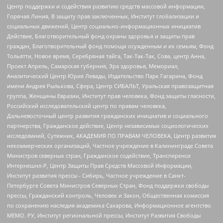
Центр поддержки и содействия развитию средств массовой информации,
Горячая Линия, В защиту прав заключенных, Институт глобализации и
социальных движений, Центр социально-информационных инициатив
Действие, Благотворительный фонд охраны здоровья и защиты прав
граждан, Благотворительный фонд помощи осужденным и их семьям, Фонд
Тольятти, Новое время, Серебряная тайга, Так-Так-Так, Сова, центр Анна,
Проект Апрель, Самарская губерния, Эра здоровья, Мемориал,
Аналитический Центр Юрия Левады, Издательство Парк Гагарина, Фонд
имени Андрея Рылькова, Сфера, Центр СИБАЛЬТ, Уральская правозащитная
группа, Женщины Евразии, Институт прав человека, Фонд защиты гласности,
Российский исследовательский центр по правам человека,
Дальневосточный центр развития гражданских инициатив и социального
партнерства, Гражданское действие, Центр независимых социологических
исследований, Сутяжник, АКАДЕМИЯ ПО ПРАВАМ ЧЕЛОВЕКА, Центр развития
некоммерческих организаций, Частное учреждение в Калининграде Совета
Министров северных стран, Гражданское содействие, Трансперенси
Интернешнл-Р, Центр Защиты Прав Средств Массовой Информации,
Институт развития прессы - Сибирь, Частное учреждение в Санкт-
Петербурге Совета Министров Северных Стран, Фонд поддержки свободы
прессы, Гражданский контроль, Человек и Закон, Общественная комиссия
по сохранению наследия академика Сахарова, Информационное агентство
МЕМО. РУ, Институт региональной прессы, Институт Развития Свободы