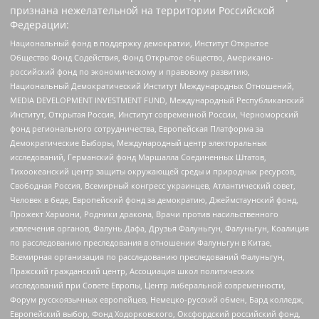
признана нежелательной на территории Российской
Федерации:
Национальный фонд в поддержку демократии, Институт Открытое
Общество Фонд Содействия, Фонд Открытое общество, Американо-
российский фонд по экономическому и правовому развитию,
Национальный Демократический Институт Международных Отношений,
MEDIA DEVELOPMENT INVESTMENT FUND, Международный Республиканский
Институт, Открытая Россия, Институт современной России, Черноморский
фонд регионального сотрудничества, Европейская Платформа за
Демократические Выборы, Международный центр электоральных
исследований, Германский фонд Маршалла Соединенных Штатов,
Тихоокеанский центр защиты окружающей среды и природных ресурсов,
Свободная Россия, Всемирный конгресс украинцев, Атлантический совет,
Человек в беде, Европейский фонд за демократию, Джеймстаунский фонд,
Прожект Хармони, Родники дракона, Врачи против насильственного
извлечения органов, Фалунь Дафа, Друзья Фалуньгун, Фалуньгун, Коалиция
по расследованию преследования в отношении Фалуньгун в Китае,
Всемирная организация по расследованию преследований Фалуньгун,
Пражский гражданский центр, Ассоциация школ политических
исследований при Совете Европы, Центр либеральной современности,
Форум русскоязычных европейцев, Немецко-русский обмен, Бард колледж,
Европейский выбор, Фонд Ходорковского, Оксфордский российский фонд,