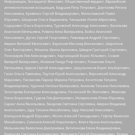
Информации, Экозащита!-Женсовет, Общественный вердикт, Евразийская
антимонопольная ассоциация, Бедушев Петр Петрович, Дзугкоева Регина
Николаевна, Кривенко Сергей Владимирович, Милославский Павел
Юрьевич, Шнырова Ольга Вадимовна, Чанышева Лилия Айратовна,
Сидорович Ольга Борисовна, Туровский Александр Алексеевич, Васильева
Анастасия Евгеньевна, Ривина Анна Валерьевна, Бойко Анатолий
Николаевич, Дугин Сергей Георгиевич, Пивоваров Андрей Сергеевич,
Аверин Виталий Евгеньевич, Барахоев Магомед Бекханович, Шарипков
Олег Викторович, Мошель Ирина Ароновна, Шведов Григорий Сергеевич,
Пономарев Лев Александрович, Каргалицкий Борис Юльевич, Созаев
Валерий Валерьевич, Исламов Тимур Рифгатович, Романова Ольга
Евгеньевна, Щаров Сергей Алексадрович, Цирульников Борис Альбертович,
Гасан Ольга Павловна, Паутов Юрий Анатольевич, Верховский Александр
Маркович, Пислакова-Паркер Марина Петровна, Кочеткова Татьяна
Владимировна, Чуркина Наталья Валерьевна, Акимова Татьяна Николаевна,
Золотарева Екатерина Александровна, Рачинский Ян Збигневич, Жемкова
Елена Борисовна, Гудков Лев Дмитриевич, Илларионова Юлия Юрьевна,
Саранг Анна Васильевна, Захарова Светлана Сергеевна, Аверин Владимир
Анатольевич, Щур Татьяна Михайловна, Щур Николай Алексеевич,
Блинушов Андрей Юрьевич, Мосин Алексей Геннадьевич, Гефтер Валентин
Михайлович, Симонов Алексей Кириллович, Флиге Ирина Анатольевна,
Мельникова Валентина Дмитриевна, Вититинова Елена Владимировна,
Баженова Светлана Куприяновна, Максимов Сергей Владимирович, Беляев