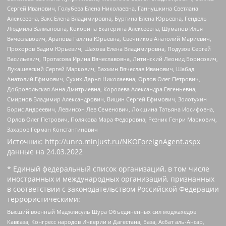
Сергей Иванович, Голубева Елена Николаевна, Ганнушкина Светлана
Алексеевна, Закс Елена Владимировна, Буртина Елена Юрьевна, Гендель
Людмила Залмановна, Кокорина Екатерина Алексеевна, Шуманов Илья
Вячеславович, Арапова Галина Юрьевна, Свечников Анатолий Мариевич,
Прохоров Вадим Юрьевич, Шахова Елена Владимировна, Подузов Сергей
Васильевич, Протасова Ирина Вячеславовна, Литинский Леонид Борисович,
Лукашевский Сергей Маркович, Бахмин Вячеслав Иванович, Шабад
Анатолий Ефимович, Сухих Дарья Николаевна, Орлов Олег Петрович,
Добровольская Анна Дмитриевна, Королева Александра Евгеньевна,
Смирнов Владимир Александрович, Вицин Сергей Ефимович, Золотухин
Борис Андреевич, Левинсон Лев Семенович, Локшина Татьяна Иосифовна,
Орлов Олег Петрович, Полякова Мара Федоровна, Резник Генри Маркович,
Захаров Герман Константинович
Источник:
http://unro.minjust.ru/NKOForeignAgent.aspx
данные на
24.03.2022
* Единый федеральный список организаций, в том числе
иностранных и международных организаций, признанных
в соответствии с законодательством Российской Федерации
террористическими:
Высший военный Маджлисуль Шура Объединенных сил моджахедов
Кавказа, Конгресс народов Ичкерии и Дагестана, База, Асбат аль-Ансар,