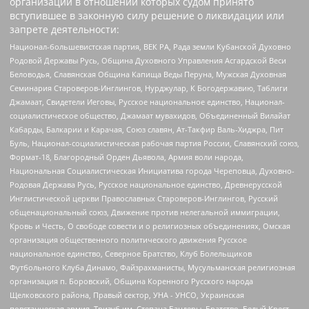
организаций в отношении которых судом принято
вступившее в законную силу решение о ликвидации или
запрете деятельности:
Национал-большевистская партия, ВЕК РА, Рада земли Кубанской Духовно
Родовой Державы Русь, Община Духовного Управления Асгардской Веси
Беловодья, Славянская Община Капища Веды Перуна, Мужская Духовная
Семинария Староверов-Инглингов, Нурджулар, К Богодержавию, Таблиги
Джамаат, Свидетели Иеговы, Русское национальное единство, Национал-
социалистическое общество, Джамаат мувахидов, Объединенный Вилайат
Кабарды, Балкарии и Карачая, Союз славян, Ат-Такфир Валь-Хиджра, Пит
Буль, Национал-социалистическая рабочая партия России, Славянский союз,
Формат-18, Благородный Орден Дьявола, Армия воли народа,
Национальная Социалистическая Инициатива города Череповца, Духовно-
Родовая Держава Русь, Русское национальное единство, Древнерусской
Инглистической церкви Православных Староверов-Инглингов, Русский
общенациональный союз, Движение против нелегальной иммиграции,
Кровь и Честь, О свободе совести и о религиозных объединениях, Омская
организация общественного политического движения Русское
национальное единство, Северное Братство, Клуб Болельщиков
Футбольного Клуба Динамо, Файзрахманисты, Мусульманская религиозная
организация п. Боровский, Община Коренного Русского народа
Щелковского района, Правый сектор, УНА - УНСО, Украинская
повстанческая армия, Тризуб им. Степана Бандеры, Братство, Белый Крест,