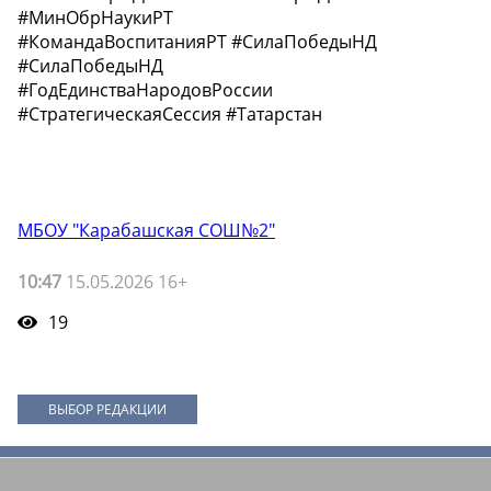
#МинОбрНаукиРТ
#КомандаВоспитанияРТ #СилаПобедыНД
#СилаПобедыНД
#ГодЕдинстваНародовРоссии
#СтратегическаяСессия #Татарстан
МБОУ "Карабашская СОШ№2"
10:47
15.05.2026 16+
19
ВЫБОР РЕДАКЦИИ