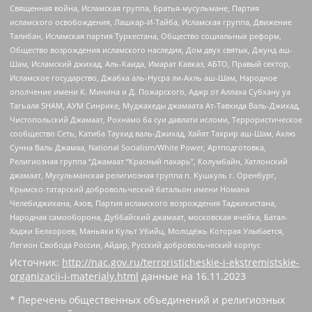
Священная война, Исламская группа, Братья-мусульмане, Партия
исламского освобождения, Лашкар-И-Тайба, Исламская группа, Движение
Талибан, Исламская партия Туркестана, Общество социальных реформ,
Общество возрождения исламского наследия, Дом двух святых, Джунд аш-
Шам, Исламский джихад, Аль-Каида, Имарат Кавказ, АБТО, Правый сектор,
Исламское государство, Джабха аль-Нусра ли-Ахль аш-Шам, Народное
ополчение имени К. Минина и Д. Пожарского, Аджр от Аллаха Субхану уа
Тагьаля SHAM, АУМ Синрике, Муджахеды джамаата Ат-Тавхида Валь-Джихад,
Чистопольский Джамаат, Рохнамо ба суи давлати исломи, Террористическое
сообщество Сеть, Катиба Таухид валь-Джихад, Хайят Тахрир аш-Шам, Ахлю
Сунна Валь Джамаа, National Socialism/White Power, Артподготовка,
Религиозная группа “Джамаат “Красный пахарь”, Колумбайн, Хатлонский
джамаат, Мусульманская религиозная группа п. Кушкуль г. Оренбург,
Крымско-татарский добровольческий батальон имени Номана
Челебиджихана, Азов, Партия исламского возрождения Таджикистана,
Народная самооборона, Дуббайский джамаат, московская ячейка, Батал-
Хаджи Белхороев, Маньяки Культ Убийц, Молодёжь Которая Улыбается,
Легион Свобода России, Айдар, Русский добровольческий корпус
Источник:
http://nac.gov.ru/terroristicheskie-i-ekstremistskie-
organizacii-i-materialy.html
данные на
16.11.2023
* Перечень общественных объединений и религиозных