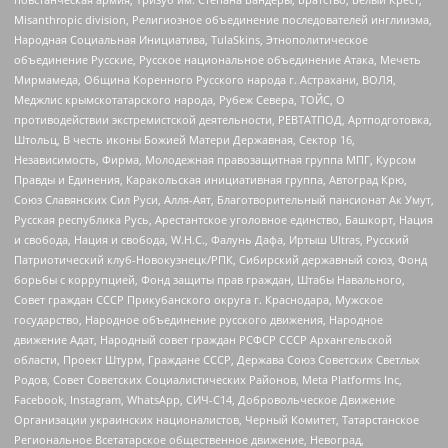
Misanthropic division, Религиозное объединение последователей инглиизма,
Народная Социальная Инициатива, TulaSkins, Этнополитическое
объединение Русские, Русское национальное объединение Атака, Мечеть
Мирмамеда, Община Коренного Русского народа г. Астрахани, ВОЛЯ,
Меджлис крымскотатарского народа, Рубеж Севера, ТОЙС, О
противодействии экстремистской деятельности, РЕВТАТПОД, Артподготовка,
Штольц, В честь иконы Божией Матери Державная, Сектор 16,
Независимость, Фирма, Молодежная правозащитная группа МПГ, Курсом
Правды и Единения, Каракольская инициативная группа, Автоград Крю,
Союз Славянских Сил Руси, Алля-Аят, Благотворительный пансионат Ак Умут,
Русская республика Русь, Арестантское уголовное единство, Башкорт, Нация
и свобода, Нация и свобода, W.H.С., Фалунь Дафа, Иртыш Ultras, Русский
Патриотический клуб-Новокузнецк/РПК, Сибирский державный союз, Фонд
борьбы с коррупцией, Фонд защиты прав граждан, Штабы Навального,
Совет граждан СССР Прикубанского округа г. Краснодара, Мужское
государство, Народное объединение русского движения, Народное
движение Адат, Народный совет граждан РСФСР СССР Архангельской
области, Проект Штурм, Граждане СССР, Держава Союз Советских Светлых
Родов, Совет Советских Социалистических Районов, Meta Platforms Inc,
Facebook, Instagram, WhatsApp, СИЧ-С14, Добровольческое Движение
Организации украинских националистов, Черный Комитет, Татарстанское
Региональное Всетатарское общественное движение, Невоград,