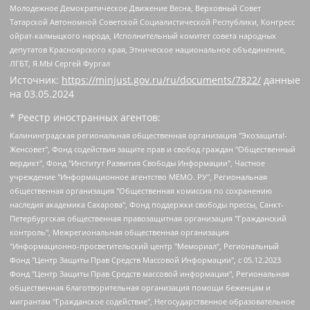
Молодежное Демократическое Движение Весна, Верховный Совет
Татарской Автономной Советской Социалистической Республики, Конгресс
ойрат-калмыцкого народа, Исполнительный комитет совета народных
депутатов Красноярского края, Этническое национальное объединение,
ЛГБТ, Я.МЫ Сергей Фургал
Источник:
https://minjust.gov.ru/ru/documents/7822/
данные
на
03.05.2024
* Реестр иностранных агентов:
Калининградская региональная общественная организация "Экозащита!-Женсовет", Фонд содействия защите прав и свобод граждан "Общественный вердикт", Фонд "Институт Развития Свободы Информации", Частное учреждение "Информационное агентство МЕМО. РУ", Региональная общественная организация "Общественная комиссия по сохранению наследия академика Сахарова", Фонд поддержки свободы прессы, Санкт-Петербургская общественная правозащитная организация "Гражданский контроль", Межрегиональная общественная организация "Информационно-просветительский центр "Мемориал", Региональный Фонд "Центр Защиты Прав Средств Массовой Информации", с 05.12.2023 Фонд "Центр Защиты Прав Средств массовой информации", Региональная общественная благотворительная организация помощи беженцам и мигрантам "Гражданское содействие", Негосударственное образовательное учреждение дополнительного профессионального образования (повышение квалификации) специалистов "АКАДЕМИЯ ПО ПРАВАМ ЧЕЛОВЕКА", Свердловская региональная общественная организация "Сутяжник", Автономная некоммерческая организация "Центр независимых социологических исследований", Союз общественных объединений "Российский исследовательский центр по правам человека", Региональное общественное учреждение научно-информационный центр "МЕМОРИАЛ", Некоммерческая организация "Фонд защиты гласности", Автономная некоммерческая организация "Институт прав человека", Городская общественная организация "Екатеринбургское общество "МЕМОРИАЛ", Городская общественная организация "Рязанское историко-просветительское и правозащитное общество "Мемориал" (Рязанский Мемориал), Челябинский региональный орган общественной самодеятельности – женское общественное объединение "Женщины Евразии", Челябинский региональный орган общественной самодеятельности "Уральская правозащитная группа", Фонд содействия защите здоровья и социальной справедливости имени Андрея Рылькова, Автономная Некоммерческая Организация "Аналитический Центр Юрия Левады", Автономная некоммерческая организация социальной поддержки населения "Проект Апрель", Региональная общественная организация помощи женщинам и детям, находящимся в кризисной ситуации "Информационно-методический центр "Анна", Фонд содействия развитию массовых коммуникаций и правовому просвещению "Так-так-Так", Фонд содействия устойчивому развитию "Серебряная тайга", Свердловский региональный общественный фонд социальных проектов "Новое время", "Idel.Реалии", Кавказ.Реалии, Крым.Реалии, Телеканал Настоящее Время, Татаро-башкирская служба Радио Свобода (Azatliq Radiosi), Радио Свободная Европа/Радио Свобода (PCE/PC), "Сибирь.Реалии", "Фактограф", Благотворительный фонд помощи осужденным и их семьям, Автономная некоммерческая организация "Институт глобализации и социальных движений", Фонд "В защиту прав заключенных", Частное учреждение "Центр поддержки и содействия развитию средств массовой информации", Пензенский региональный общественный благотворительный фонд "Гражданский союз", "Север.Реалии", Некоммерческая организация Фонд "Правовая инициатива", Общество с ограниченной ответственностью "Радио Свободная Европа/Радио Свобода", Чешское информационное агентство "MEDIUM-ORIENT", Красноярская региональная общественная организация "Мы против СПИДа", Камалягин Денис Николаевич, Маркелов Сергей Евгеньевич, Пономарев Лев Александрович, Савицкая Людмила Алексеевна, Автономная некоммерческая организация "Центр по работе с проблемой насилия "НАСИЛИЮ.НЕТ", Межрегиональный профессиональный союз работников здравоохранения "Альянс врачей", Юридическое лицо, зарегистрированное в Латвийской Республике, SIA "Medusa Project" (регистрационный номер 40103797863, дата регистрации 10.06.2014), Некоммерческая организация "Фонд по борьбе с коррупцией", Автономная некоммерческая организация "Институт права и публичной политики", Баданин Роман Сергеевич, Гликин Максим Александрович, Железнова Мария Михайловна, Лукьянова Юлия Сергеевна, Маетная Елизавета Витальевна, Маняхин Петр Борисович, Чуракова Ольга Владимировна, Ярош Юлия Петровна, Юридическое лицо "The Insider SIA", зарегистрированное в Риге, Латвийская Республика (дата регистрации 26.06.2015), являющееся администратором доменного имени интернет-издания "The Insider SIA", https://theins.ru, Постернак Алексей Евгеньевич, Рубин Михаил Аркадьевич, Анин Роман Александрович, Юридическое лицо Istories fonds, зарегистрированное в Латвийской Республике (регистрационный номер 50008295751, дата регистрации 24.02.2020), Великовский Дмитрий Александрович, Долинина Ирина Николаевна, Мароховская Алеся Алексеевна, Шлейнов Роман Юрьевич, Шмагун Олеся Валентиновна, Общество с ограниченной ответственностью "Альтаир 2021", Общество с ограниченной ответственностью "Вега 2021", Общество с ограниченной ответственностью "Главный редактор 2021", Общество с ограниченной ответственностью "Ромашки монолит", Важенков Артем Валерьевич, Ивановская областная общественная организация "Центр гендерных исследований", Гурман Юрий Альбертович, Медиапроект "ОВД-Инфо", Егоров Владимир Владимирович, Жилинский Владимир Александрович, Общество с ограниченной ответственностью "ЗП", Иванова София Юрьевна, Карезина Инна Павловна, Кильтау Екатерина Викторовна, Петров Алексей Викторович, Пискунов Сергей Евгеньевич, Смирнов Сергей Сергеевич, Тихонов Михаил Сергеевич, Общество с ограниченной ответственностью "ЖУРНАЛИСТ-ИНОСТРАННЫЙ АГЕНТ", Арапова Галина Юрьевна, Вольтская Татьяна Анатольевна, Американская компания "Mason G.E.S. Anonymous Foundation" (США), являющаяся владельцем интернет-издания https://mnews.world/, Компания "Stichting Bellingcat", зарегистрированная в Нидерландах (дата регистрации 11.07.2018), Захаров Андрей Вячеславович, Клепиковская Екатерина Дмитриевна, Общество с ограниченной ответственностью "МЕМО", Перл Роман Александрович, Симонов Евгений Алексеевич, Соловьева Елена Анатольевна, Сотников Даниил Владимирович, Сурначева Елизавета Дмитриевна, Автономная некоммерческая организация по защите прав человека и информированию населения "Якутия – Наше Мнение", Общество с ограниченной ответственностью "Москоу диджитал медиа", с 26.01.2023 Общество с ограниченной ответственностью "Чайка Белые сады", Ветошкина Валерия Валерьевна, Заговора Максим Александрович, Межрегиональное общественное движение "Российская ЛГБТ - сеть", Оленичев Максим Владимирович, Павлов Иван Юрьевич, Скворцова Елена Сергеевна, Общество с ограниченной ответственностью "Как бы инагент", Кочетков Игорь Викторович, Общество с ограниченной ответственностью "Честные выборы", Еланчик Олег Александрович, Общество с ограниченной ответственностью "Нобелевский призыв", Гималова Регина Эмилевна, Григорьев Андрей Валерьевич, Григорьева Алина Александровна, Ассоциация по содействию защите прав призывников, альтернативнослужащих и военнослужащих "Правозащитная группа "Гражданин.Армия.Право", Хисамова Регина Фаритовна, Автономная некоммерческая организация по реализации социально-правовых программ "Лилит", Дальневосточное общественное движение "Маяк", Санкт-Петербургская ЛГБТ-инициативная группа "Выход", Инициативная группа ЛГБТ+ "Реверс", Алексеев Андрей Викторович, Бекбулатова Таисия Львовна, Беляев Иван Михайлович, Владыкина Елена Сергеевна, Гельман Марат Александрович, Никульшина Вероника Юрьевна, Толоконникова Надежда Андреевна, Шендерович Виктор Анатольевич, Общество с ограниченной ответственностью "Данное сообщение", Общество с ограниченной ответственностью Издательский дом "Новая глава", Айнбиндер Александра Александровна, Московский комьюнити-центр для ЛГБТ+инициатив, Благотворительный фонд развития филантропии, Deutsche Welle (Германия, Kurt-Schumacher-Strasse 3, 53113 Bonn), Борзунова Мария Михайловна, Воробьев Виктор Викторович, Голубева Анна Львовна, Константинова Алла Михайловна, Малкова Ирина Владимировна, Мурадов Мурад Абдулгалимович, Осетинская Елизавета Николаевна, Понасенков Евгений Николаевич, Ганапольский Матвей Юрьевич, Киселев Евгений Алексеевич, Борухович Ирина Григорьевна, Дремин Иван Тимофеевич, Дубровский Дмитрий Викторович, Красноярская региональная общественная организация поддержки и развития альтернативных образовательных технологий и межкультурных коммуникаций "ИНТЕРРА", Маяковская Екатерина Алексеевна, Фейгин Марк Захарович, Филимонов Андрей Викторович, Дзугкоева Регина Николаевна, Доброхотов Роман Александрович, Дудь Юрий Александрович, Елкин Сергей Владимирович, Кругликов Кирилл Игоревич, Сабунаева Мария Леонидовна, Семенов Алексей Владимирович, Шаинян Карен Багратович, Шульман Екатерина Михайловна, Асафьев Артур Валерьевич, Вахштайн Виктор Семенович, Венедиктов Алексей Алексеевич, Лушникова Екатерина Евгеньевна, Волков Леонид Михайлович, Невзоров Александр Глебович, Пархоменко Сергей Борисович, Сироткин Ярослав Николаевич, Кара-Мурза Владимир Владимирович, Баранова Наталья Владимировна, Гозман Леонид Яковлевич, Кагарлицкий Борис Юльевич, Климарев Михаил Валерьевич, Милов Владимир Станиславович, Автономная некоммерческая организация Краснодарский центр современного искусства "Типография", Моргенштерн Алишер Тагирович, Соболь Любовь Эдуардовна, Общество с ограниченной ответственностью "ЛИЗА НОРМ", Каспаров Гарри Кимович, Ходорковский Михаил Борисович, Общество с ограниченной ответственностью "Апрельские тезисы", Данилович Ирина Брониславовна, Кашин Олег Владимирович, Петров Николай Владимирович, Пивоваров Алексей Владимирович, Соколов Михаил Владимирович, Цветкова Юлия Владимировна, Чичваркин Евгений Александрович, Комитет против пыток/Команда против пыток, Общество с ограниченной ответственностью "Первый научный", Общество с ограниченной ответственностью "Вертолет и ко", Белоцерковская Вероника Борисовна, Кац Максим Евгеньевич, Лазарева Татьяна Юрьевна, Шаведдинов Руслан Табризович, Яшин Илья Валерьевич, Общество с ограниченной ответственностью "Иноагент ААВ", Алешковский Дмитрий Петрович, Альбац Евгения Марковна, Быков Дмитрий Львович, Галямина Юлия Евгеньевна, Лойко Сергей Леонидович, Мартынов Кирилл Константинович, Медведев Сергей Александрович, Крашенинников Федор Геннадиевич, Гордеева Катерина Вл