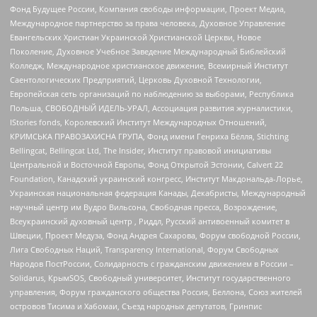
Фонд Будущее России, Компания свободы информации, Проект Медиа,
Международное партнерство за права человека, Духовное Управление
Евангельских Христиан Украинской Христианской Церкви, Новое
Поколение, Духовное Учебное Заведение Международный Библейский
Колледж, Международное христианское движение, Всемирный Институт
Саентологических Предприятий, Церковь Духовной Технологии,
Европейская сеть организаций по наблюдению за выборами, Республика
Польша, СВОБОДНЫЙ ИДЕЛЬ-УРАЛ, Ассоциация развития журналистики,
IStories fonds, Королевский Институт Международных Отношений,
КРИМСЬКА ПРАВОЗАХИСНА ГРУПА, Фонд имени Генриха Бёлля, Stichting
Bellingcat, Bellingcat Ltd, The Insider, Институт правовой инициативы
Центральной и Восточной Европы, Фонд Открытой Эстонии, Calvert 22
Foundation, Канадский украинский конгресс, Институт Макдональда-Лорье,
Украинская национальная федерация Канады, Декабристы, Международный
научный центр им Вудро Вильсона, Свободная пресса, Возрождение,
Всеукраинский духовный центр , Риддл, Русский антивоенный комитет в
Швеции, Проект Медуза, Фонд Андрея Сахарова, Форум свободной России,
Лига Свободных Наций, Transparеncy International, Форум Свободных
Народов ПостРоссии, Солидарность с гражданским движением в России –
Solidarus, КрымSOS, Свободный университет, Институт государственного
управления, Форум гражданского общества Россия, Беллона, Союз жителей
островов Тисима и Хабомаи, Съезд народных депутатов, Гринпис