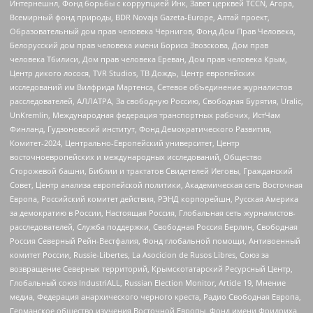
Интернешнл, Фонд борьбы с коррупцией Инк, Завет церквей TCCN, Агора,
Всемирный фонд природы, BDR Novaja Gazeta-Europe, Алтай проект,
Образовательный дом прав человека Чернигов, Фонд Дом Прав Человека,
Белорусский дом прав человека имени Бориса Звозскова, Дом прав
человека Тбилиси, Дом прав человека Ереван, Дом прав человека Крым,
Центр дикого лосося, TVR Studios, ТВ Дождь, Центр европейских
исследований им Вилфрида Мартенса, Сетевое объединение журналистов
расследователей, АЛЛАТРА, За свободную Россию, Свободная Бурятия, Uralic,
UnKremlin, Международная федерация транспортных рабочих, ИстЧам
Финланд, Гудзоновский институт, Фонд Демократического Развития,
Комитет-2024, Центрально-Европейский университет, Центр
восточноевропейских и международных исследований, Общество
Сторожевой башни, Библии и трактатов Свидетелей Иеговы, Гражданский
Совет, Центр анализа европейской политики, Академическая сеть Восточная
Европа, Российский комитет действия, РЭНД корпорейшн, Русская Америка
за демократию в России, Настоящая Россия, Глобальная сеть журналистов-
расследователей, Служба поддержки, Свободная Россия Берлин, Свободная
Россия Северный Рейн-Вестфалия, Фонд глобальной помощи, Антивоенный
комитет России, Russie-Libertes, La Asocicion de Rusos Libres, Союз за
возвращение Северных территорий, Крымскотатарский Ресурсный Центр,
Глобальный союз IndustriALL, Russian Election Monitor, Article 19, Мнение
медиа, Федерация анархического черного креста, Радио Свободная Европа,
Германское общество изучения Восточной Европы, Фонд имени Фридриха