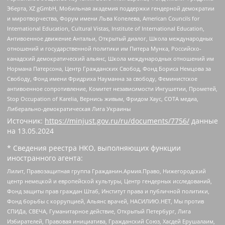
Эберта, XZ gGmbH, Мобильная академия поддержки гендерной демократии
и миротворчества, Форум имени Льва Копелева, American Councils for
International Education, Cultural Vistas, Institute of International Education,
Антивоенное движение Антальи, Открытый диалог, Школа международных
отношений и государственной политики им Питера Мунка, Российско-
канадский демократический альянс, Школа международных отношений им
Нормана Патерсона, Центр Гражданских Свобод, Фонд Бориса Немцова за
Свободу, Фонд имени Фридриха Науманна за свободу, Феминистское
антивоенное сопротивление, Комитет независимости Ингушетии, Прометей,
Stop Occupation of Karelia, Вернись живым, Фридом Хаус, СОТА медиа,
Либерально-демократическая Лига Украины
Источник:
https://minjust.gov.ru/ru/documents/7756/
данные
на
13.05.2024
* Сведения реестра НКО, выполняющих функции
иностранного агента:
Лилит, Правозащитная группа Гражданин.Армия.Право, Нижегородский
центр немецкой и европейской культуры, Центр гендерных исследований,
Фонд защиты прав граждан Штаб, Институт права и публичной политики,
Фонд борьбы с коррупцией, Альянс врачей, НАСИЛИЮ.НЕТ, Мы против
СПИДа, СВЕЧА, Гуманитарное действие, Открытый Петербург, Лига
Избирателей, Правовая инициатива, Гражданский Союз, Хасдей Ерушалаим,