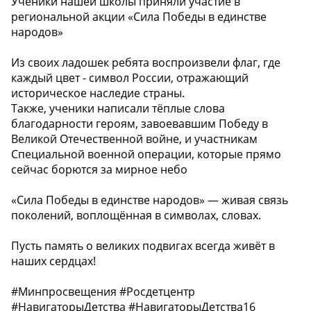
Ученики нашей школы приняли участие в
региональной акции «Сила Победы в единстве
народов»
Из своих ладошек ребята воспроизвели флаг, где
каждый цвет - символ России, отражающий
историческое наследие страны.
Также, ученики написали тёплые слова
благодарности героям, завоевавшим Победу в
Великой Отечественной войне, и участникам
Специальной военной операции, которые прямо
сейчас борются за мирное небо
«Сила Победы в единстве народов» — живая связь
поколений, воплощённая в символах, словах.
Пусть память о великих подвигах всегда живёт в
наших сердцах! ️️
#Минпросвещения #Росдетцентр
#НавигаторыДетства #НавигаторыДетства16