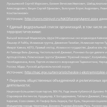
Лукашевский Сергей Маркович, Бахмин Вячеслав Иванович, Шабад Анатоли
Александрович, Вицин Сергей Ефимович, Золотухин Борис Андреевич, Леви
Константинович
Источник:
http://unro.minjust.ru/NKOForeignAgent.aspx
данн
* Единый федеральный список организаций, в том числе и
террористическими:
Высший военный Маджлисуль Шура Объединенных сил моджахедов Кавказа, Ко
Лашкар-И-Тайба, Исламская группа, Движение Талибан, Исламская партия Т
Имарат Кавказ, АБТО, Правый сектор, Исламское государство, Джабха аль-
Ат-Тавхида Валь-Джихад, Чистопольский Джамаат, Рохнамо ба суи давлати и
Артподготовка, Религиозная группа “Джамаат “Красный пахарь”, Колумбайн
Челебиджихана, Азов, Партия исламского возрождения Таджикистана, Народ
России, Айдар, Русский добровольческий корпус
Источник:
http://nac.gov.ru/terroristicheskie-i-ekstremistskie-
* Перечень общественных объединений и религиозных орг
деятельности:
Национал-большевистская партия, ВЕК РА, Рада земли Кубанской Духовно
Староверов-Инглингов, Нурджулар, К Богодержавию, Таблиги Джамаат, Сви
Карачая, Союз славян, Ат-Такфир Валь-Хиджра, Пит Буль, Национал-социал
Инициатива города Череповца, Духовно-Родовая Держава Русь, Русское н