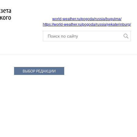
world-weather.ru/pogoda/russia/bugulma/
https://world-weather.ru/pogoda/russia/yekaterinburg/
ВЫБОР РЕДАКЦИИ