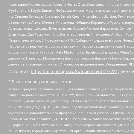
нелегальной иммиграции, Кровь и Честь, О свободе совести и о религиоз
Футбольного Клуба Динамо, Файзрахманисты, Мусульманская религиозная о
им. Степана Бандеры, Братство, Белый Крест, Misanthropic division, Рели
объединение Атака, Мечеть Мирмамеда, Община Коренного Русского народа
Артподготовка, Штольц, В честь иконы Божией Матери Державная, Сектор 1
Славянских Сил Руси, Алля-Аят, Благотворительный пансионат Ак Умут, Русск
Патриотический клуб-Новокузнецк/РПК, Сибирский державный союз, Фонд б
Народное объединение русского движения, Народное движение Адат, Народ
Социалистических Районов, Meta Platforms Inc, Facebook, Instagram, Wha
движение, Невоград, Молодежное Демократическое Движение Весна, Верхов
депутатов Красноярского края, Этническое национальное объединение, ЛГ
Источник:
https://minjust.gov.ru/ru/documents/7822/
данные
* Реестр иностранных агентов:
Калининградская региональная общественная организация "Экозащита!-Женсовет", Фонд содействия защите прав и свобод граждан "Общественный вердикт", Фонд "Институт Развития Свободы Информации", Частное учреждение "Информационное агентство МЕМО. РУ", Региональная общественная организация "Общественная комиссия по сохранению наследия академика Сахарова", Фонд поддержки свободы прессы, Санкт-Петербургская общественная правозащитная организация "Гражданский контроль", Межрегиональная общественная организация "Информационно-просветительский центр "Мемориал", Региональный Фонд "Центр Защиты Прав Средств Массовой Информации", с 05.12.2023 Фонд "Центр Защиты Прав Средств массовой информации", Региональная общественная благотворительная организация помощи беженцам и мигрантам "Гражданское содействие", Негосударственное образовательное учреждение дополнительного профессионального образования (повышение квалификации) специалистов "АКАДЕМИЯ ПО ПРАВАМ ЧЕЛОВЕКА", Свердловская региональная общественная организация "Сутяжник", Автономная некоммерческая организация "Центр независимых социологических исследований", Союз общественных объединений "Российский исследовательский центр по правам человека", Региональное общественное учреждение научно-информационный центр "МЕМОРИАЛ", Некоммерческая организация "Фонд защиты гласности", Автономная некоммерческая организация "Институт прав человека", Городская общественная организация "Екатеринбургское общество "МЕМОРИАЛ", Городская общественная организация "Рязанское историко-просветительское и правозащитное общество "Мемориал" (Рязанский Мемориал), Челябинский региональный орган общественной самодеятельности – женское общественное объединение "Женщины Евразии", Челябинский региональный орган общественной самодеятельности "Уральская правозащитная группа", Фонд содействия защите здоровья и социальной справедливости имени Андрея Рылькова, Автономная Некоммерческая Организация "Аналитический Центр Юрия Левады", Автономная некоммерческая организация социальной поддержки населения "Проект Апрель", Региональная общественная организация помощи женщинам и детям, находящимся в кризисной ситуации "Информационно-методический центр "Анна", Фонд содействия развитию массовых коммуникаций и правовому просвещению "Так-так-Так", Фонд содействия устойчивому развитию "Серебряная тайга", Свердловский региональный общественный фонд социальных проектов "Новое время", "Idel.Реалии", Кавказ.Реалии, Крым.Реалии, Телеканал Настоящее Время, Татаро-башкирская служба Радио Свобода (Azatliq Radiosi), Радио Свободная Европа/Радио Свобода (PCE/PC), "Сибирь.Реалии", "Фактограф", Благотворительный фонд помощи осужденным и их семьям, Автономная некоммерческая организация "Институт глобализации и социальных движений", Фонд "В защиту прав заключенных", Частное учреждение "Центр поддержки и содействия развитию средств массовой информации", Пензенский региональный общественный благотворительный фонд "Гражданский союз", "Север.Реалии", Некоммерческая организация Фонд "Правовая инициатива", Общество с ограниченной ответственностью "Радио Свободная Европа/Радио Свобода", Чешское информационное агентство "MEDIUM-ORIENT", Красноярская региональная общественная организация "Мы против СПИДа", Камалягин Денис Николаевич, Маркелов Сергей Евгеньевич, Пономарев Лев Александрович, Савицкая Людмила Алексеевна, Автоно