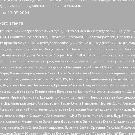
медиа, Либерально-демократическая Лига Украины
 на
13.05.2024
ого агента:
р немецкой и европейской культуры, Центр гендерных исследований, Фонд защи
ЧА, Гуманитарное действие, Открытый Петербург, Лига Избирателей, Правовая 
иту прав заключенных, Институт глобализации и социальных движений, Центр 
ужденным и их семьям, Фонд Тольятти, Новое время, Серебряная тайга, Так-Так-
, Фонд имени Андрея Рылькова, Сфера, Центр СИБАЛЬТ, Уральская правозащитна
невосточный центр развития гражданских инициатив и социального партнерства, 
 организаций, Частное учреждение в Калининграде Совета Министров северных 
бирь, Частное учреждение в Санкт-Петербурге Совета Министров Северных Стра
а, Информационное агентство МЕМО. РУ, Институт региональной прессы, Инсти
ч, Дзугкоева Регина Николаевна, Кривенко Сергей Владимирович, Милославски
настасия Евгеньевна, Ривина Анна Валерьевна, Бойко Анатолий Николаевич, Дуг
ошель Ирина Ароновна, Шведов Григорий Сергеевич, Пономарев Лев Александро
ч, Цирульников Борис Альбертович, Гасан Ольга Павловна, Паутов Юрий Анато
Акимова Татьяна Николаевна, Золотарева Екатерина Александровна, Рачинский Я
Сергеевна, Аверин Владимир Анатольевич, Щур Татьяна Михайловна, Щур Никола
Анатольевна, Мельникова Валентина Дмитриевна, Вититинова Елена Владимировн
 Алексеевна, Закс Елена Владимировна, Буртина Елена Юрьевна, Гендель Людмил
рохоров Вадим Юрьевич, Шахова Елена Владимировна, Подузов Сергей Васильеви