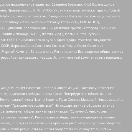
усское национальное единство, Северное Братство, Клуб Болельщиков
а, Правый сектор, УНА - УНСО, Украинская повстанческая армия, Тризуб
 TulaSkins, Этнополитическое объединение Русские, Русское национальное
О противодействии экстремистской деятельности, РЕВТАТПОД,
ы и Единения, Каракольская инициативная группа, Автоград Крю, Союз
 Нация и свобода, W.H.С., Фалунь Дафа, Иртыш Ultras, Русский
ан СССР Прикубанского округа г. Краснодара, Мужское государство,
СССР, Держава Союз Советских Светлых Родов, Совет Советских
в, Черный Комитет, Татарстанское Региональное Всетатарское общественное
гресс ойрат-калмыцкого народа, Исполнительный комитет совета народных
евосточное общественное движение "Маяк", Санкт-Петербургская ЛГБТ-инициативная группа "Выход", Инициативная группа ЛГБТ+ "Реверс", Алексеев Андрей Викторович, Бекбулатова Таисия Львовна, Беляев Иван Михайлович, Владыкина Елена Сергеевна, Гельман Марат Александрович, Никульшина Вероника Юрьевна, Толоконникова Надежда Андреевна, Шендерович Виктор Анатольевич, Общество с ограниченной ответственностью "Данное сообщение", Общество с ограниченной ответственностью Издательский дом "Новая глава", Айнбиндер Александра Александровна, Московский комьюнити-центр для ЛГБТ+инициатив, Благотворительный фонд развития филантропии, Deutsche Welle (Германия, Kurt-Schumacher-Strasse 3, 53113 Bonn), Борзунова Мария Михайловна, Воробьев Виктор Викторович, Голубева Анна Львовна, Константинова Алла Михайловна, Малкова Ирина Владимировна, Мурадов Мурад Абдулгалимович, Осетинская Елизавета Николаевна, Понасенков Евгений Николаевич, Ганапольский Матвей Юрьевич, Киселев Евгений Алексеевич, Борухович Ирина Григорьевна, Дремин Иван Тимофеевич, Дубровский Дмитрий Викторович, Красноярская региональная общественная организация поддержки и развития альтернативных образовательных технологий и межкультурных коммуникаций "ИНТЕРРА", Маяковская Екатерина Алексеевна, Фейгин Марк Захарович, Филимонов Андрей Викторович, Дзугкоева Регина Николаевна, Доброхотов Роман Александрович, Дудь Юрий Александрович, Елкин Сергей Владимирович, Кругликов Кирилл Игоревич, Сабунаева Мария Леонидовна, Семенов Алексей Владимирович, Шаинян Карен Багратович, Шульман Екатерина Михайловна, Асафьев Артур Валерьевич, Вахштайн Виктор Семенович, Венедиктов Алексей Алексеевич, Лушникова Екатерина Евгеньевна, Волков Леонид Михайлович, Невзоров Александр Глебович, Пархоменко Сергей Борисович, Сироткин Ярослав Николаевич, Кара-Мурза Владимир Владимирович, Баранова Наталья Владимировна, Гозман Леонид Яковлевич, Кагарлицкий Борис Юльевич, Климарев Михаил Валерьевич, Милов Владимир Станиславович, Автономная некоммерческая организация Краснодарский центр современного искусства "Типография", Моргенштерн Алишер Тагирович, Соболь Любовь Эдуардовна, Общество с ограниченной ответственностью "ЛИЗА НОРМ", Каспаров Гарри Кимович, Ходорковский Михаил Борисович, Общество с ограниченной ответственностью "Апрельские тезисы", Данилович Ирина Брониславовна, Кашин Олег Владимирович, Петров Николай Владимирович, Пивоваров Алексей Владимирович, Соколов Михаил Владимирович, Цветкова Юлия Владимировна, Чичваркин Евгений Александрович, Комитет против пыток/Команда против пыток, Общество с ограниченной ответственностью "Первый научный", Общество с ограниченной ответственностью "Вертолет и ко", Белоцерковская Вероника Борисовна, Кац Максим Евгеньевич, Лазарева Татьяна Юрьевна, Шаведдинов Руслан Табризович, Яшин Илья Валерьевич, Общество с ограниченной ответственностью "Иноагент ААВ", Алешковский Дмитрий Петрович, Альбац Евгения Марковна, Быков Дмитрий Львович, Галямина Юлия Евгеньевна, Лойко Сергей Леонидович, Мартынов Кирилл Константинович, Медведев Сергей Александрович, Крашенинников Федор Геннадиевич, Гордеева Катерина Вл