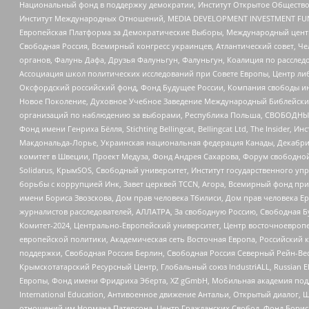
Национальный фонд в поддержку демократии, Институт Открытое Общество
Институт Международных Отношений, MEDIA DEVELOPMENT INVESTMENT FUND,
Европейская Платформа за Демократические Выборы, Международный цент
Свободная Россия, Всемирный конгресс украинцев, Атлантический совет, Ч
органов, Фалунь Дафа, Друзья Фалуньгун, Фалуньгун, Коалиция по рассле
Ассоциация школ политических исследований при Совете Европы, Центр ли
Оксфордский российский фонд, Фонд Будущее России, Компания свободы ин
Новое Поколение, Духовное Учебное Заведение Международный Библейский
организаций по наблюдению за выборами, Республика Польша, СВОБОДНЫЙ
Фонд имени Генриха Бёлля, Stichting Bellingcat, Bellingcat Ltd, The Inside
Макдональда-Лорье, Украинская национальная федерация Канады, Декабрис
комитет в Швеции, Проект Медуза, Фонд Андрея Сахарова, Форум свободной 
Solidarus, КрымSOS, Свободный университет, Институт государственного у
борьбы с коррупцией Инк, Завет церквей TCCN, Агора, Всемирный фонд при
имени Бориса Звозскова, Дом прав человека Тбилиси, Дом прав человека Ер
журналистов расследователей, АЛЛАТРА, За свободную Россию, Свободная Б
Комитет-2024, Центрально-Европейский университет, Центр восточноевроп
европейской политики, Академическая сеть Восточная Европа, Российский к
поддержки, Свободная Россия Берлин, Свободная Россия Северный Рейн-Вест
Крымскотатарский Ресурсный Центр, Глобальный союз IndustriALL, Russian E
Европы, Фонд имени Фридриха Эберта, XZ gGmbH, Мобильная академия поддержк
International Education, Антивоенное движение Антальи, Открытый диало
отношений им Нормана Патерсона, Центр Гражданских Свобод, Фонд Бориса