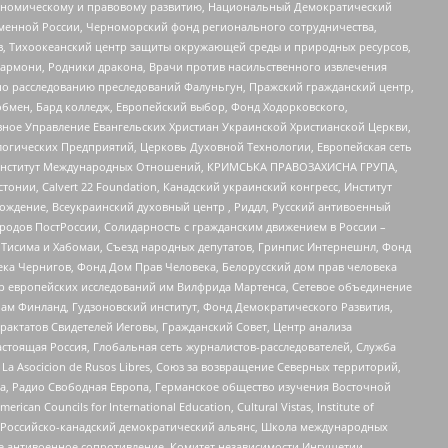
кономическому и правовому развитию, Национальный Демократический
менной России, Черноморский фонд регионального сотрудничества,
, Тихоокеанский центр защиты окружающей среды и природных ресурсов,
 Хармони, Родники дракона, Врачи против насильственного извлечения
по расследованию преследований Фалуньгун, Пражский гражданский центр,
бмен, Бард колледж, Европейский выбор, Фонд Ходорковского,
ное Управление Евангельских Христиан Украинской Христианской Церкви,
огических Предприятий, Церковь Духовной Технологии, Европейская сеть
ий Институт Международных Отношений, КРИМСЬКА ПРАВОЗАХИСНА ГРУПА,
стонии, Calvert 22 Foundation, Канадский украинский конгресс, Институт
ждение, Всеукраинский духовный центр , Риддл, Русский антивоенный
ародов ПостРоссии, Солидарность с гражданским движением в России –
в Тисима и Хабомаи, Съезд народных депутатов, Гринпис Интернешнл, Фонд
ека Чернигов, Фонд Дом Прав Человека, Белорусский дом прав человека
нтр европейских исследований им Вилфрида Мартенса, Сетевое объединение
Чам Финланд, Гудзоновский институт, Фонд Демократического Развития,
актатов Свидетелей Иеговы, Гражданский Совет, Центр анализа
астоящая Россия, Глобальная сеть журналистов-расследователей, Служба
a Asocicion de Rusos Libres, Союз за возвращение Северных территорий,
еста, Радио Свободная Европа, Германское общество изучения Восточной
ouncils for International Education, Cultural Vistas, Institute of
, Российско-канадский демократический альянс, Школа международных
е антивоенное сопротивление, Комитет независимости Ингушетии,