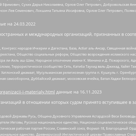
й Ефимович, Сухих Дарья Николаевна, Орлов Олег Петрович, Добровольская Анн
нсон Лев Семенович, Локшина Татьяна Иосифовна, Орлов Олег Петрович, Поляк
ые на
24.03.2022
ностранных и международных организаций, признанных в соотв
нгресс народов Ичкерии и Дагестана, База, Асбат аль-Ансар, Священная война,
уркестана, Общество социальных реформ, Общество возрождения исламского насл
Нусра ли-Ахль аш-Шам, Народное ополчение имени К. Минина и Д. Пожарского, Ад
сломи, Террористическое сообщество Сеть, Катиба Таухид валь-Джихад, Хайят Тах
, Хатлонский джамаат, Мусульманская религиозная группа п. Кушкуль г. Оренбу
ная самооборона, Дуббайский джамаат, московская ячейка, Батал-Хаджи Белхор
organizacii-i-materialy.html
данные на
16.11.2023
анизаций в отношении которых судом принято вступившее в з
 Родовой Державы Русь, Община Духовного Управления Асгардской Веси Беловод
детели Иеговы, Русское национальное единство, Национал-социалистическое об
истическая рабочая партия России, Славянский союз, Формат-18, Благородный Ор
ациональное единство, Древнерусской Инглистической церкви Православных Ста