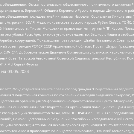
ных объединениях, Омская организация общественного политического движения Р
рганизация п. Боровский, Община Коренного Русского народа Щелковского район
гиозное объединение последователей инглиизма, Народная Социальная Инициатива,
 г. Астрахани, ВОЛЯ, Меджлис крымскотатарского народа, Рубеж Севера, ТОЙС, 
6, Независимость, Фирма, Молодежная правозащитная группа МПГ, Курсом Правд
ая республика Русь, Арестантское уголовное единство, Башкорт, Нация и свобода,
орьбы с коррупцией, Фонд защиты прав граждан, Штабы Навального, Совет гражд
ный совет граждан РСФСР СССР Архангельской области, Проект Штурм, Граждане 
tsApp, СИЧ-С14, Добровольческое Движение Организации украинских националисто
ный Совет Татарской Автономной Советской Социалистической Республики, Кон
БТ, Я.МЫ Сергей Фургал
 на
03.05.2024
мная некоммерческая организация "Центр по работе с проблемой насилия "НАСИЛИЮ.НЕТ", Межрегиональный профессиональный союз работников здравоохранения "Альянс врачей", Юридическое лицо, зарегистрированное в Латвийской Республике, SIA "Medusa Project" (регистрационный номер 40103797863, дата регистрации 10.06.2014), Некоммерческая организация "Фонд по борьбе с коррупцией", Автономная некоммерческая организация "Институт права и публичной политики", Баданин Роман Сергеевич, Гликин Максим Александрович, Железнова Мария Михайловна, Лукьянова Юлия Сергеевна, Маетная Елизавета Витальевна, Маняхин Петр Борисович, Чуракова Ольга Владимировна, Ярош Юлия Петровна, Юридическое лицо "The Insider SIA", зарегистрированное в Риге, Латвийская Республика (дата регистрации 26.06.2015), являющееся администратором доменного имени интернет-издания "The Insider SIA", https://theins.ru, Постернак Алексей Евгеньевич, Рубин Михаил Аркадьевич, Анин Роман Александрович, Юридическое лицо Istories fonds, зарегистрированное в Латвийской Республике (регистрационный номер 50008295751, дата регистрации 24.02.2020), Великовский Дмитрий Александрович, Долинина Ирина Николаевна, Мароховская Алеся Алексеевна, Шлейнов Роман Юрьевич, Шмагун Олеся Валентиновна, Общество с ограниченной ответственностью "Альтаир 2021", Общество с ограниченной ответственностью "Вега 2021", Общество с ограниченной ответственностью "Главный редактор 2021", Общество с ограниченной ответственностью "Ромашки монолит", Важенков Артем Валерьевич, Ивановская областная общественная организация "Центр гендерных исследований", Гурман Юрий Альбертович, Медиапроект "ОВД-Инфо", Егоров Владимир Владимирович, Жилинский Владимир Александрович, Общество с ограниченной ответственностью "ЗП", Иванова София Юрьевна, Карезина Инна Павловна, Кильтау Екатерина Викторовна, Петров Алексей Викторович, Пискунов Сергей Евгеньевич, Смирнов Сергей Сергеевич, Тихонов Михаил Сергеевич, Общество с ограниченной ответственностью "ЖУРНАЛИСТ-ИНОСТРАННЫЙ АГЕНТ", Арапова Галина Юрьевна, Вольтская Татьяна Анатольевна, Американская компания "Mason G.E.S. Anonymous Foundation" (США), являющаяся владельцем интернет-издания https://mnews.world/, Компания "Stichting Bellingcat", зарегистрированная в Нидерландах (дата регистрации 11.07.2018), Захаров Андрей Вячеславович, Клепиковская Екатерина Дмитриевна, Общество с ограниченной ответственностью "МЕМО", Перл Роман Александрович, Симонов Евгений Алексеевич, Соловьева Елена Анатольевна, Сотников Даниил Владимирович, Сурначева Елизавета Дмитриевна, Автономная некоммерческая организация по защите прав человека и информированию населения "Якутия – Наше Мнение", Общество с ограниченной ответственностью "Москоу диджитал медиа", с 26.01.2023 Общество с ограниченной ответственностью "Чайка Белые сады", Ветошкина Валерия Валерьевна, Заговора Максим Александрович, Межрегиональное общественное движение "Российская ЛГБТ - сеть", Оленичев Максим Владимирович, Павлов Иван Юрьевич, Скворцова Елена Сергеевна, Общество с ограниченной ответственностью "Как бы инагент", Кочетков Игорь Викторович, Общество с ограниченной ответственностью "Честные выборы", Еланчик Олег Александрович, Общество с ограниченной ответственностью "Нобелевский призыв", Гималова Регина Эмилевна, Григорьев Андрей Валерьевич, Григорьева Алина Александровна, Ассоциация по содействию защите прав призывников, альтернативнослужащих и военнослужащих "Правозащитная группа "Гражданин.Армия.Право", Хисамова Регина Фаритовна, Автономная некоммерческая организация по реализации социально-правовых программ "Лилит", Дальн