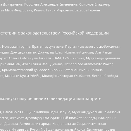
а Дмитриевна, Королева Александра Евгеньевна, Смирнов Владимир
ова Мара Федоровна, Резник Генри Маркович, Захаров Герман
етствии с законодательством Российской Федерации
 Исламская группа, Братья-мусульмане, Партия исламского освобождения,
едия, Дом двух святых, Джунд аш-Шам, Исламский джихад, Аль-Каида,
жр от Аллаха Субхану уа Тагьаля SHAM, АУМ Синрике, Муджахеды джамаата
рир аш-Шам, Ахлю Сунна Валь Джамаа, National Socialism/White Power,
рг, Крымско-татарский добровольческий батальон имени Номана
оев, Маньяки Культ Убийц, Молодёжь Которая Улыбается, Легион Свобода
аконную силу решение о ликвидации или запрете
ья, Славянская Община Капища Веды Перуна, Мужская Духовная Семинария
щество, Джамаат мувахидов, Объединенный Вилайат Кабарды, Балкарии и
ден Дьявола, Армия воли народа, Национальная Социалистическая
роверов-Инглингов, Русский общенациональный союз, Движение против