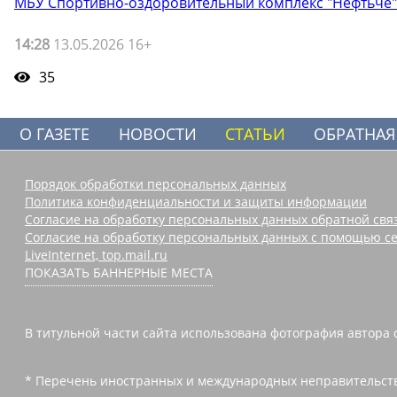
МБУ Спортивно-оздоровительный комплекс "Нефтьче"
14:28
13.05.2026 16+
35
О ГАЗЕТЕ
НОВОСТИ
СТАТЬИ
ОБРАТНАЯ
Порядок обработки персональных данных
Политика конфиденциальности и защиты информации
Согласие на обработку персональных данных обратной свя
Согласие на обработку персональных данных с помощью се
LiveInternet, top.mail.ru
ПОКАЗАТЬ БАННЕРНЫЕ МЕСТА
В титульной части сайта использована фотография автора 
* Перечень иностранных и международных неправительств