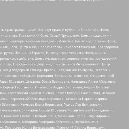
ты прав граждан Штаб, Институт права и публичной политики, Фонд
инициатива, Гражданский Союз, Хасдей Ерушалаим, Центр поддержки и
социально-информационных инициатив Действие, Благотворительный фонд
Так, Сова, центр Анна, Проект Апрель, Самарская губерния, Эра здоровья,
я группа, Женщины Евразии, Институт прав человека, Фонд защиты
Гражданское действие, Центр независимых социологических исследований,
стран, Гражданское содействие, Трансперенси Интернешнл-Р, Центр
н, Фонд поддержки свободы прессы, Гражданский контроль, Человек и
тут Развития Свободы Информации, Экозащита!-Женсовет, Общественный
й Павел Юрьевич, Шнырова Ольга Вадимовна, Чанышева Лилия Айратовна,
ин Сергей Георгиевич, Пивоваров Андрей Сергеевич, Аверин Виталий
вич, Каргалицкий Борис Юльевич, Созаев Валерий Валерьевич, Исламов
льевич, Верховский Александр Маркович, Пислакова-Паркер Марина
н Збигневич, Жемкова Елена Борисовна, Гудков Лев Дмитриевич,
й Алексеевич, Блинушов Андрей Юрьевич, Мосин Алексей Геннадьевич,
а, Баженова Светлана Куприяновна, Максимов Сергей Владимирович,
а Залмановна, Кокорина Екатерина Алексеевна, Шуманов Илья
ч, Протасова Ирина Вячеславовна, Литинский Леонид Борисович,