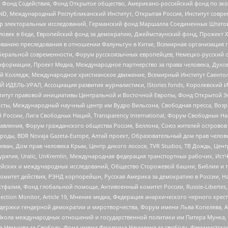
 Фонд Содействия, Фонд Открытое общество, Американо-российский фонд по э
 Международный Республиканский Институт, Открытая Россия, Институт совре
р электоральных исследований, Германский фонд Маршалла Соединенных Штатов
еловек в беде, Европейский фонд за демократию, Джеймстаунский фонд, Прожект
дованию преследования в отношении Фалуньгун в Китае, Всемирная организация 
беральной современности, Форум русскоязычных европейцев, Немецко-русский о
формации, Проект Медиа, Международное партнерство за права человека, Духов
 Колледж, Международное христианское движение, Всемирный Институт Саентол
 ИДЕЛЬ-УРАЛ, Ассоциация развития журналистики, IStories fonds, Королевск
r, Институт правовой инициативы Центральной и Восточной Европы, Фонд Открытой Э
ты, Международный научный центр им Вудро Вильсона, Свободная пресса, Возро
России, Лига Свободных Наций, Transparеncy International, Форум Свободных Н
правления, Форум гражданского общества Россия, Беллона, Союз жителей острово
роды, BDR Novaja Gazeta-Europe, Алтай проект, Образовательный дом прав челов
еван, Дом прав человека Крым, Центр дикого лосося, TVR Studios, ТВ Дождь, Це
урятия, Uralic, UnKremlin, Международная федерация транспортных рабочих, Ист
ейских и международных исследований, Общество Сторожевой башни, Библии и тр
омитет действия, РЭНД корпорейшн, Русская Америка за демократию в России, Н
фалия, Фонд глобальной помощи, Антивоенный комитет России, Russie-Libertes, L
lection Monitor, Article 19, Мнение медиа, Федерация анархического черного кр
и гендерной демократии и миротворчества, Форум имени Льва Копелева, American C
г, Школа международных отношений и государственной политики им Питера Мунка
 Немцова за Свободу, Фонд имени Фридриха Науманна за свободу, Феминистско