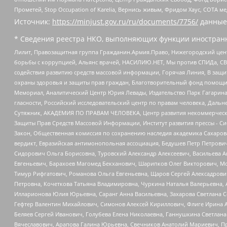
Прометей, Stop Occupation of Karelia, Вернись живым, Фридом Хаус, СОТА 
Источник:
https://minjust.gov.ru/ru/documents/7756/
данные
* Сведения реестра НКО, выполняющих функции иностранн
Лилит, Правозащитная группа Гражданин.Армия.Право, Нижегородский цент
борьбы с коррупцией, Альянс врачей, НАСИЛИЮ.НЕТ, Мы против СПИДа, СВЕ
содействия развитию средств массовой информации, Горячая Линия, В защ
охраны здоровья и защиты прав граждан, Благотворительный фонд помощи ос
Мемориал, Аналитический Центр Юрия Левады, Издательство Парк Гагарина
гласности, Российский исследовательский центр по правам человека, Даль
Сутяжник, АКАДЕМИЯ ПО ПРАВАМ ЧЕЛОВЕКА, Центр развития некоммерческих
Защиты Прав Средств Массовой Информации, Институт развития прессы - Си
Закон, Общественная комиссия по сохранению наследия академика Сахаров
вердикт, Евразийская антимонопольная ассоциация, Бедушев Петр Петрови
Сидорович Ольга Борисовна, Туровский Александр Алексеевич, Васильева А
Евгеньевич, Барахоев Магомед Бекханович, Шарипков Олег Викторович, М
Тимур Рифгатович, Романова Ольга Евгеньевна, Щаров Сергей Алексадрови
Петровна, Кочеткова Татьяна Владимировна, Чуркина Наталья Валерьевна, 
Илларионова Юлия Юрьевна, Саранг Анна Васильевна, Захарова Светлана 
Гефтер Валентин Михайлович, Симонов Алексей Кириллович, Флиге Ирина 
Беляев Сергей Иванович, Голубева Елена Николаевна, Ганнушкина Светлана
Вячеславович, Арапова Галина Юрьевна, Свечников Анатолий Мариевич, П