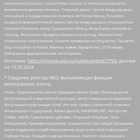
International Education, Cultural Vistas, Institute of International Education,
Антивоенное движение Антальи, Открытый диалог, Школа международных
отношений и государственной политики им Питера Мунка, Российско-
канадский демократический альянс, Школа международных отношений им
Нормана Патерсона, Центр Гражданских Свобод, Фонд Бориса Немцова за
Свободу, Фонд имени Фридриха Науманна за свободу, Феминистское
антивоенное сопротивление, Комитет независимости Ингушетии, Прометей,
Stop Occupation of Karelia, Вернись живым, Фридом Хаус, СОТА медиа,
Либерально-демократическая Лига Украины
Источник:
https://minjust.gov.ru/ru/documents/7756/
данные
на
13.05.2024
* Сведения реестра НКО, выполняющих функции
иностранного агента:
Лилит, Правозащитная группа Гражданин.Армия.Право, Нижегородский
центр немецкой и европейской культуры, Центр гендерных исследований,
Фонд защиты прав граждан Штаб, Институт права и публичной политики,
Фонд борьбы с коррупцией, Альянс врачей, НАСИЛИЮ.НЕТ, Мы против
СПИДа, СВЕЧА, Гуманитарное действие, Открытый Петербург, Лига
Избирателей, Правовая инициатива, Гражданский Союз, Хасдей Ерушалаим,
Центр поддержки и содействия развитию средств массовой информации,
Горячая Линия, В защиту прав заключенных, Институт глобализации и