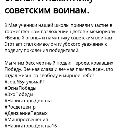
советским воинам.
9 Мая ученики нашей школы приняли участие в
торжественном возложении цветов к мемориалу
«Вечный огонь» и памятнику советским воинам.
Этот акт стал символом глубокого уважения к
подвигу поколения победителей.
Мы чтим бессмертный подвиг героев, ковавших
Победу. Вечная слава и вечная память всем, кто
отдал жизнь за свободу и мирное небо!
#сош6БугульмаРТ
#ОкнаПобеды
#ЭхоПобеды
#НавигаторыДетства
#Росдетцентр
#ДвижениеПервых
#Минпросвещения
#НавигаторыДетства16