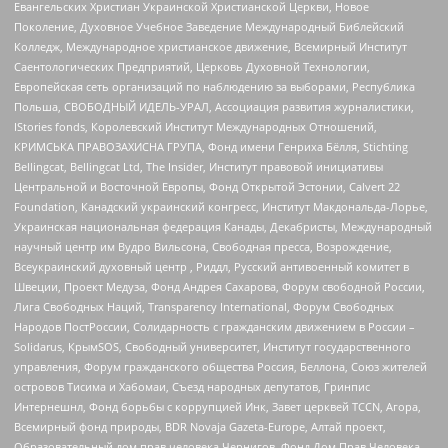
Евангельских Христиан Украинской Христианской Церкви, Новое
Поколение, Духовное Учебное Заведение Международный Библейский
Колледж, Международное христианское движение, Всемирный Институт
Саентологических Предприятий, Церковь Духовной Технологии,
Европейская сеть организаций по наблюдению за выборами, Республика
Польша, СВОБОДНЫЙ ИДЕЛЬ-УРАЛ, Ассоциация развития журналистики,
IStories fonds, Королевский Институт Международных Отношений,
КРИМСЬКА ПРАВОЗАХИСНА ГРУПА, Фонд имени Генриха Бёлля, Stichting
Bellingcat, Bellingcat Ltd, The Insider, Институт правовой инициативы
Центральной и Восточной Европы, Фонд Открытой Эстонии, Calvert 22
Foundation, Канадский украинский конгресс, Институт Макдональда-Лорье,
Украинская национальная федерация Канады, Декабристы, Международный
научный центр им Вудро Вильсона, Свободная пресса, Возрождение,
Всеукраинский духовный центр , Риддл, Русский антивоенный комитет в
Швеции, Проект Медуза, Фонд Андрея Сахарова, Форум свободной России,
Лига Свободных Наций, Transparеncy International, Форум Свободных
Народов ПостРоссии, Солидарность с гражданским движением в России –
Solidarus, КрымSOS, Свободный университет, Институт государственного
управления, Форум гражданского общества Россия, Беллона, Союз жителей
островов Тисима и Хабомаи, Съезд народных депутатов, Гринпис
Интернешнл, Фонд борьбы с коррупцией Инк, Завет церквей TCCN, Агора,
Всемирный фонд природы, BDR Novaja Gazeta-Europe, Алтай проект,
Образовательный дом прав человека Чернигов, Фонд Дом Прав Человека,