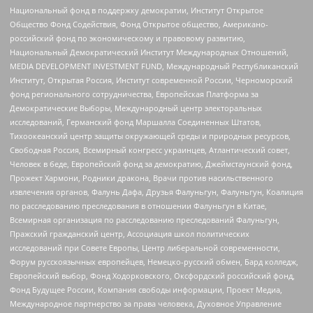
Национальный фонд в поддержку демократии, Институт Открытое
Общество Фонд Содействия, Фонд Открытое общество, Американо-
российский фонд по экономическому и правовому развитию,
Национальный Демократический Институт Международных Отношений,
MEDIA DEVELOPMENT INVESTMENT FUND, Международный Республиканский
Институт, Открытая Россия, Институт современной России, Черноморский
фонд регионального сотрудничества, Европейская Платформа за
Демократические Выборы, Международный центр электоральных
исследований, Германский фонд Маршалла Соединенных Штатов,
Тихоокеанский центр защиты окружающей среды и природных ресурсов,
Свободная Россия, Всемирный конгресс украинцев, Атлантический совет,
Человек в беде, Европейский фонд за демократию, Джеймстаунский фонд,
Прожект Хармони, Родники дракона, Врачи против насильственного
извлечения органов, Фалунь Дафа, Друзья Фалуньгун, Фалуньгун, Коалиция
по расследованию преследования в отношении Фалуньгун в Китае,
Всемирная организация по расследованию преследований Фалуньгун,
Пражский гражданский центр, Ассоциация школ политических
исследований при Совете Европы, Центр либеральной современности,
Форум русскоязычных европейцев, Немецко-русский обмен, Бард колледж,
Европейский выбор, Фонд Ходорковского, Оксфордский российский фонд,
Фонд Будущее России, Компания свободы информации, Проект Медиа,
Международное партнерство за права человека, Духовное Управление