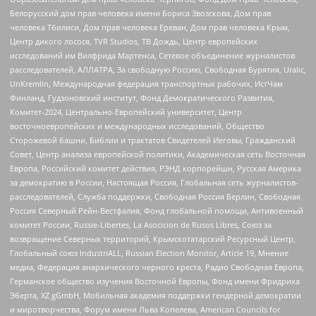
Белорусский дом прав человека имени Бориса Звозскова, Дом прав
человека Тбилиси, Дом прав человека Ереван, Дом прав человека Крым,
Центр дикого лосося, TVR Studios, ТВ Дождь, Центр европейских
исследований им Вилфрида Мартенса, Сетевое объединение журналистов
расследователей, АЛЛАТРА, За свободную Россию, Свободная Бурятия, Uralic,
UnKremlin, Международная федерация транспортных рабочих, ИстЧам
Финланд, Гудзоновский институт, Фонд Демократического Развития,
Комитет-2024, Центрально-Европейский университет, Центр
восточноевропейских и международных исследований, Общество
Сторожевой башни, Библии и трактатов Свидетелей Иеговы, Гражданский
Совет, Центр анализа европейской политики, Академическая сеть Восточная
Европа, Российский комитет действия, РЭНД корпорейшн, Русская Америка
за демократию в России, Настоящая Россия, Глобальная сеть журналистов-
расследователей, Служба поддержки, Свободная Россия Берлин, Свободная
Россия Северный Рейн-Вестфалия, Фонд глобальной помощи, Антивоенный
комитет России, Russie-Libertes, La Asocicion de Rusos Libres, Союз за
возвращение Северных территорий, Крымскотатарский Ресурсный Центр,
Глобальный союз IndustriALL, Russian Election Monitor, Article 19, Мнение
медиа, Федерация анархического черного креста, Радио Свободная Европа,
Германское общество изучения Восточной Европы, Фонд имени Фридриха
Эберта, XZ gGmbH, Мобильная академия поддержки гендерной демократии
и миротворчества, Форум имени Льва Копелева, American Councils for