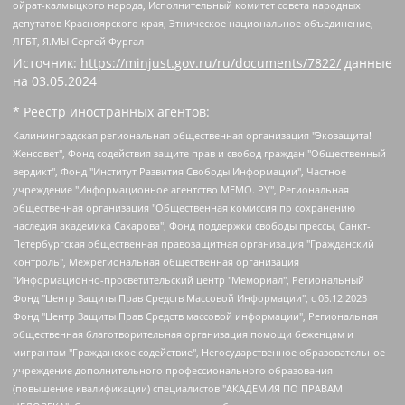
ойрат-калмыцкого народа, Исполнительный комитет совета народных
депутатов Красноярского края, Этническое национальное объединение,
ЛГБТ, Я.МЫ Сергей Фургал
Источник:
https://minjust.gov.ru/ru/documents/7822/
данные
на
03.05.2024
* Реестр иностранных агентов:
Калининградская региональная общественная организация "Экозащита!-Женсовет", Фонд содействия защите прав и свобод граждан "Общественный вердикт", Фонд "Институт Развития Свободы Информации", Частное учреждение "Информационное агентство МЕМО. РУ", Региональная общественная организация "Общественная комиссия по сохранению наследия академика Сахарова", Фонд поддержки свободы прессы, Санкт-Петербургская общественная правозащитная организация "Гражданский контроль", Межрегиональная общественная организация "Информационно-просветительский центр "Мемориал", Региональный Фонд "Центр Защиты Прав Средств Массовой Информации", с 05.12.2023 Фонд "Центр Защиты Прав Средств массовой информации", Региональная общественная благотворительная организация помощи беженцам и мигрантам "Гражданское содействие", Негосударственное образовательное учреждение дополнительного профессионального образования (повышение квалификации) специалистов "АКАДЕМИЯ ПО ПРАВАМ ЧЕЛОВЕКА", Свердловская региональная общественная организация "Сутяжник", Автономная некоммерческая организация "Центр независимых социологических исследований", Союз общественных объединений "Российский исследовательский центр по правам человека", Региональное общественное учреждение научно-информационный центр "МЕМОРИАЛ", Некоммерческая организация "Фонд защиты гласности", Автономная некоммерческая организация "Институт прав человека", Городская общественная организация "Екатеринбургское общество "МЕМОРИАЛ", Городская общественная организация "Рязанское историко-просветительское и правозащитное общество "Мемориал" (Рязанский Мемориал), Челябинский региональный орган общественной самодеятельности – женское общественное объединение "Женщины Евразии", Челябинский региональный орган общественной самодеятельности "Уральская правозащитная группа", Фонд содействия защите здоровья и социальной справедливости имени Андрея Рылькова, Автономная Некоммерческая Организация "Аналитический Центр Юрия Левады", Автономная некоммерческая организация социальной поддержки населения "Проект Апрель", Региональная общественная организация помощи женщинам и детям, находящимся в кризисной ситуации "Информационно-методический центр "Анна", Фонд содействия развитию массовых коммуникаций и правовому просвещению "Так-так-Так", Фонд содействия устойчивому развитию "Серебряная тайга", Свердловский региональный общественный фонд социальных проектов "Новое время", "Idel.Реалии", Кавказ.Реалии, Крым.Реалии, Телеканал Настоящее Время, Татаро-башкирская служба Радио Свобода (Azatliq Radiosi), Радио Свободная Европа/Радио Свобода (PCE/PC), "Сибирь.Реалии", "Фактограф", Благотворительный фонд помощи осужденным и их семьям, Автономная некоммерческая организация "Институт глобализации и социальных движений", Фонд "В защиту прав заключенных", Частное учреждение "Центр поддержки и содействия развитию средств массовой информации", Пензенский региональный общественный благотворительный фонд "Гражданский союз", "Север.Реалии", Некоммерческая организация Фонд "Правовая инициатива", Общество с ограниченной ответственностью "Радио Свободная Европа/Радио Свобода", Чешское информационное агентство "MEDIUM-ORIENT", Красноярская региональная общественная организация "Мы против СПИДа", Камалягин Денис Николаевич, Маркелов Сергей Евгеньевич, Пономарев Лев Александрович, Савицкая Людмила Алексеевна, Автономная некоммерческая организация "Центр по работе с проблемой насилия "НАСИЛИЮ.НЕТ", Межрегиональный профессиональный союз работников здравоохранения "Альянс врачей", Юридическое лицо, зарегистрированное в Латвийской Республике, SIA "Medusa Project" (регистрационный номер 40103797863, дата регистрации 10.06.2014), Некоммерческая организация "Фонд по борьбе с коррупцией", Автономная некоммерческая организация "Институт права и публичной политики", Баданин Роман Сергеевич, Гликин Максим Александрович, Железнова Мария Михайловна, Лукьянова Юлия Сергеевна, Маетная Елизавета Витальевна, Маняхин Петр Борисович, Чуракова Ольга Владимировна, Ярош Юлия Петровна, Юридическое лицо "The Insider SIA", зарегистрированное в Риге, Латвийская Республика (дата регистрации 26.06.2015), являющееся администратором доменного имени интернет-издания "The Insider SIA", https://theins.ru, Постернак Алексей Евгеньевич, Рубин Михаил Аркадьевич, Анин Роман Александрович, Юридическое лицо Istories fonds, зарегистрированное в Латвийской Республике (регистрационный номер 50008295751, дата регистрации 24.02.2020), Великовский Дмитрий Александрович, Долинина Ирина Николаевна, Мароховская Алеся Алексеевна, Шлейнов Роман Юрьевич, Шмагун Олеся Валентиновна, Общество с ограниченной ответственностью "Альтаир 2021", Общество с ограниченной ответственностью "Вега 2021", Общество с ограниченной ответственностью "Главный редактор 2021", Общество с ограниченной ответственностью "Ромашки монолит", Важенков Артем Валерьевич, Ивановская областная общественная организация "Центр гендерных исследований", Гурман Юрий Альбертович, Медиапроект "ОВД-Инфо", Егоров Владимир Владимирович, Жилинский Владимир Александрович, Общество с ограниченной ответственностью "ЗП", Иванова София Юрьевна, Карезина Инна Павловна, Кильтау Екатерина Викторовна, Петров Алексей Викторович, Пискунов Сергей Евгеньевич, Смирнов Сергей Сергеевич, Тихонов Михаил Сергеевич, Общество с ограниченной ответственностью "ЖУРНАЛИСТ-ИНОСТРАННЫЙ АГЕНТ", Арапова Галина Юрьевна, Вольтская Татьяна Анатольевна, Американская компания "Mason G.E.S. Anonymous Foundation" (США), являющаяся владельцем интернет-издания https://mnews.world/, Компания "Stichting Bellingcat", зарегистрированная в Нидерландах (дата регистрации 11.07.2018), Захаров Андрей Вячеславович, Клепиковская Екатерина Дмитриевна, Общество с ограниченной ответственностью "МЕМО", Перл Роман Александрович, Симонов Евгений Алексеевич, Соловьева Елена Анатольевна, Сотников Даниил Владимирович, Сурначева Елизавета Дмитриевна, Автономная некоммерческая организация по защите прав человека и информированию населения "Якутия – Наше Мнение", Общество с ограниченной ответственностью "Москоу диджитал медиа", с 26.01.2023 Общество с ограниченной ответственностью "Чайка Белые сады", Ветошкина Валерия Валерьевна, Заговора Максим Александрович, Межрегиональное общественное движение "Российская ЛГБТ - сеть", Оленичев Максим Владимирович, Павлов Иван Юрьевич, Скворцова Елена Сергеевна, Общество с ограниченной ответственностью "Как бы инагент", Кочетков Игорь Викторович, Общество с ограниченной ответственностью "Честные выборы", Еланчик Олег Александрович, Общество с ограниченной ответственностью "Нобелевский призыв", Гималова Регина Эмилевна, Григорьев Андрей Валерьевич, Григорьева Алина Александровна, Ассоциация по содействию защите прав призывников, альтернативнослужащих и военнослужащих "Правозащитная группа "Гражданин.Армия.Право", Хисамова Регина Фаритовна, Автономная некоммерческая организация по реализации социально-правовых программ "Лилит", Дальневосточное общественное движение "Маяк", Санкт-Петербургская ЛГБТ-инициативная группа "Выход", Инициативная группа ЛГБТ+ "Реверс", Алексеев Андрей Викторович, Бекбулатова Таисия Львовна, Беляев Иван Михайлович, Владыкина Елена Сергеевна, Гельман Марат Александрович, Никульшина Вероника Юрьевна, Толоконникова Надежда Андреевна, Шендерович Виктор Анатольевич, Общество с ограниченной ответственностью "Данное сообщение", Общество с ограниченной ответственностью Издательский дом "Новая глава", Айнбиндер Александра Александровна, Московский комьюнити-центр для ЛГБТ+инициатив, Благотворительный фонд развития филантропии, Deutsche Welle (Германия, Kurt-Schumacher-Strasse 3, 53113 Bonn), Борзунова Мария Михайловна, Воробьев Виктор Викторович, Голубева Анна Львовна, Константинова Алла Михайловна, Малкова Ирина Владимировна, Мурадов Мурад Абдулгалимович, Осетинская Елизавета Николаевна, Понасенков Евгений Николаевич, Ганапольский Матвей Юрьевич, Киселев Евгений Алексеевич, Борухович Ирина Григорьевна, Дремин Иван Тимофеевич, Дубровский Дмитрий Викторович, Красноярская региональная общественная организация поддержки и развития альтернативных образовательных технологий и межкультурных коммуникаций "ИНТЕРРА", Маяковская Екатерина Алексеевна, Фейгин Марк Захарович, Филимонов Андрей Викторович, Дзугкоева Регина Николаевна, Доброхотов Роман Александрович, Дудь Юрий Александрович, Елкин Сергей Владимирович, Кругликов Кирилл Игоревич, Сабунаева Мария Леонидовна, Семенов Алексей Владимирович, Шаинян Карен Багратович, Шульман Екатерина Михайловна, Асафьев Артур Валерьевич, Вахштайн Виктор Семенович, Венедиктов Алексей Алексеевич, Лушникова Екатерина Евгеньевна, Волков Леонид Михайлович, Невзоров Александр Глебович, Пархоменко Сергей Борисович, Сироткин Ярослав Николаевич, Кара-Мурза Владимир Владимирович, Баранова Наталья Владимировна, Гозман Леонид Яковлевич, Кагарлицкий Борис Юльевич, Климарев Михаил Валерьевич, Милов Владимир Станиславович, Автономная некоммерческая организация Краснодарский центр современного искусства "Типография", Моргенштерн Алишер Тагирович, Соболь Любовь Эдуардовна, Общество с ограниченной ответственностью "ЛИЗА НОРМ", Каспаров Гарри Кимович, Ходорковский Михаил Борисович, Общество с ограниченной ответственностью "Апрельские тезисы", Данилович Ирина Брониславовна, Кашин Олег Владимирович, Петров Николай Владимирович, Пивоваров Алексей Владимирович, Соколов Михаил Владимирович, Цветкова Юлия Владимировна, Чичваркин Евгений Александрович, Комитет против пыток/Команда против пыток, Общество с ограниченной ответственностью "Первый научный", Общество с ограниченной ответственностью "Вертолет и ко", Белоцерковская Вероника Борисовна, Кац Максим Евгеньевич, Лазарева Татьяна Юрьевна, Шаведдинов Руслан Табризович, Яшин Илья Валерьевич, Общество с ограниченной ответственностью "Иноагент ААВ", Алешковский Дмитрий Петрович, Альбац Евгения Марковна, Быков Дмитрий Львович, Галямина Юлия Евгеньевна, Лойко Сергей Леонидович, Мартынов Кирилл Константинович, Медведев Сергей Александрович, Крашенинников Федор Геннадиевич, Гордеева Катерина Вл