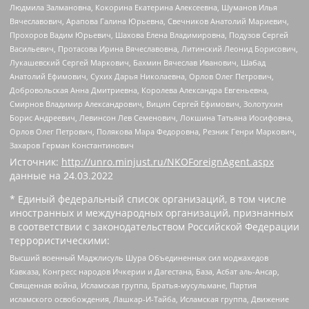
Людмила Залмановна, Кокорина Екатерина Алексеевна, Шуманов Илья
Вячеславович, Арапова Галина Юрьевна, Свечников Анатолий Мариевич,
Прохоров Вадим Юрьевич, Шахова Елена Владимировна, Подузов Сергей
Васильевич, Протасова Ирина Вячеславовна, Литинский Леонид Борисович,
Лукашевский Сергей Маркович, Бахмин Вячеслав Иванович, Шабад
Анатолий Ефимович, Сухих Дарья Николаевна, Орлов Олег Петрович,
Добровольская Анна Дмитриевна, Королева Александра Евгеньевна,
Смирнов Владимир Александрович, Вицин Сергей Ефимович, Золотухин
Борис Андреевич, Левинсон Лев Семенович, Локшина Татьяна Иосифовна,
Орлов Олег Петрович, Полякова Мара Федоровна, Резник Генри Маркович,
Захаров Герман Константинович
Источник:
http://unro.minjust.ru/NKOForeignAgent.aspx
данные на
24.03.2022
* Единый федеральный список организаций, в том числе
иностранных и международных организаций, признанных
в соответствии с законодательством Российской Федерации
террористическими:
Высший военный Маджлисуль Шура Объединенных сил моджахедов
Кавказа, Конгресс народов Ичкерии и Дагестана, База, Асбат аль-Ансар,
Священная война, Исламская группа, Братья-мусульмане, Партия
исламского освобождения, Лашкар-И-Тайба, Исламская группа, Движение