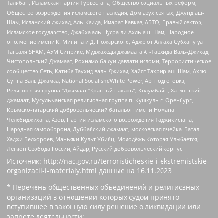
Талибан, Исламская партия Туркестана, Общество социальных реформ,
Общество возрождения исламского наследия, Дом двух святых, Джунд аш-
Шам, Исламский джихад, Аль-Каида, Имарат Кавказ, АБТО, Правый сектор,
Исламское государство, Джабха аль-Нусра ли-Ахль аш-Шам, Народное
ополчение имени К. Минина и Д. Пожарского, Аджр от Аллаха Субхану уа
Тагьаля SHAM, АУМ Синрике, Муджахеды джамаата Ат-Тавхида Валь-Джихад,
Чистопольский Джамаат, Рохнамо ба суи давлати исломи, Террористическое
сообщество Сеть, Катиба Таухид валь-Джихад, Хайят Тахрир аш-Шам, Ахлю
Сунна Валь Джамаа, National Socialism/White Power, Артподготовка,
Религиозная группа “Джамаат “Красный пахарь”, Колумбайн, Хатлонский
джамаат, Мусульманская религиозная группа п. Кушкуль г. Оренбург,
Крымско-татарский добровольческий батальон имени Номана
Челебиджихана, Азов, Партия исламского возрождения Таджикистана,
Народная самооборона, Дуббайский джамаат, московская ячейка, Батал-
Хаджи Белхороев, Маньяки Культ Убийц, Молодёжь Которая Улыбается,
Легион Свобода России, Айдар, Русский добровольческий корпус
Источник:
http://nac.gov.ru/terroristicheskie-i-ekstremistskie-
organizacii-i-materialy.html
данные на
16.11.2023
* Перечень общественных объединений и религиозных
организаций в отношении которых судом принято
вступившее в законную силу решение о ликвидации или
запрете деятельности: