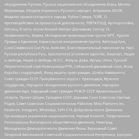
объединение Русские, Русское национальное объединение Атака, Мечеть
Мирмамеда, Община Коренного Русского народа г. Астрахани, ВОЛЯ,
Меджлис крымскотатарского народа, Рубеж Севера, ТОЙС, О
противодействии экстремистской деятельности, РЕВТАТПОД, Артподготовка,
Штольц, В честь иконы Божией Матери Державная, Сектор 16,
Независимость, Фирма, Молодежная правозащитная группа МПГ, Курсом
Правды и Единения, Каракольская инициативная группа, Автоград Крю,
Союз Славянских Сил Руси, Алля-Аят, Благотворительный пансионат Ак Умут,
Русская республика Русь, Арестантское уголовное единство, Башкорт, Нация
и свобода, Нация и свобода, W.H.С., Фалунь Дафа, Иртыш Ultras, Русский
Патриотический клуб-Новокузнецк/РПК, Сибирский державный союз, Фонд
борьбы с коррупцией, Фонд защиты прав граждан, Штабы Навального,
Совет граждан СССР Прикубанского округа г. Краснодара, Мужское
государство, Народное объединение русского движения, Народное
движение Адат, Народный совет граждан РСФСР СССР Архангельской
области, Проект Штурм, Граждане СССР, Держава Союз Советских Светлых
Родов, Совет Советских Социалистических Районов, Meta Platforms Inc,
Facebook, Instagram, WhatsApp, СИЧ-С14, Добровольческое Движение
Организации украинских националистов, Черный Комитет, Татарстанское
Региональное Всетатарское общественное движение, Невоград,
Молодежное Демократическое Движение Весна, Верховный Совет
Татарской Автономной Советской Социалистической Республики, Конгресс