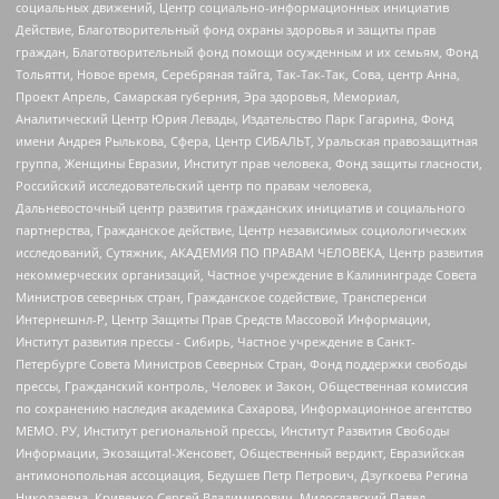
социальных движений, Центр социально-информационных инициатив
Действие, Благотворительный фонд охраны здоровья и защиты прав
граждан, Благотворительный фонд помощи осужденным и их семьям, Фонд
Тольятти, Новое время, Серебряная тайга, Так-Так-Так, Сова, центр Анна,
Проект Апрель, Самарская губерния, Эра здоровья, Мемориал,
Аналитический Центр Юрия Левады, Издательство Парк Гагарина, Фонд
имени Андрея Рылькова, Сфера, Центр СИБАЛЬТ, Уральская правозащитная
группа, Женщины Евразии, Институт прав человека, Фонд защиты гласности,
Российский исследовательский центр по правам человека,
Дальневосточный центр развития гражданских инициатив и социального
партнерства, Гражданское действие, Центр независимых социологических
исследований, Сутяжник, АКАДЕМИЯ ПО ПРАВАМ ЧЕЛОВЕКА, Центр развития
некоммерческих организаций, Частное учреждение в Калининграде Совета
Министров северных стран, Гражданское содействие, Трансперенси
Интернешнл-Р, Центр Защиты Прав Средств Массовой Информации,
Институт развития прессы - Сибирь, Частное учреждение в Санкт-
Петербурге Совета Министров Северных Стран, Фонд поддержки свободы
прессы, Гражданский контроль, Человек и Закон, Общественная комиссия
по сохранению наследия академика Сахарова, Информационное агентство
МЕМО. РУ, Институт региональной прессы, Институт Развития Свободы
Информации, Экозащита!-Женсовет, Общественный вердикт, Евразийская
антимонопольная ассоциация, Бедушев Петр Петрович, Дзугкоева Регина
Николаевна, Кривенко Сергей Владимирович, Милославский Павел