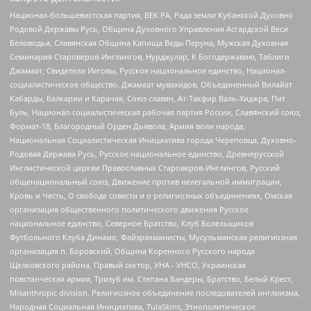
Национал-большевистская партия, ВЕК РА, Рада земли Кубанской Духовно
Родовой Державы Русь, Община Духовного Управления Асгардской Веси
Беловодья, Славянская Община Капища Веды Перуна, Мужская Духовная
Семинария Староверов-Инглингов, Нурджулар, К Богодержавию, Таблиги
Джамаат, Свидетели Иеговы, Русское национальное единство, Национал-
социалистическое общество, Джамаат мувахидов, Объединенный Вилайат
Кабарды, Балкарии и Карачая, Союз славян, Ат-Такфир Валь-Хиджра, Пит
Буль, Национал-социалистическая рабочая партия России, Славянский союз,
Формат-18, Благородный Орден Дьявола, Армия воли народа,
Национальная Социалистическая Инициатива города Череповца, Духовно-
Родовая Держава Русь, Русское национальное единство, Древнерусской
Инглистической церкви Православных Староверов-Инглингов, Русский
общенациональный союз, Движение против нелегальной иммиграции,
Кровь и Честь, О свободе совести и о религиозных объединениях, Омская
организация общественного политического движения Русское
национальное единство, Северное Братство, Клуб Болельщиков
Футбольного Клуба Динамо, Файзрахманисты, Мусульманская религиозная
организация п. Боровский, Община Коренного Русского народа
Щелковского района, Правый сектор, УНА - УНСО, Украинская
повстанческая армия, Тризуб им. Степана Бандеры, Братство, Белый Крест,
Misanthropic division, Религиозное объединение последователей инглиизма,
Народная Социальная Инициатива, TulaSkins, Этнополитическое