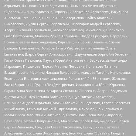
Юрьевич, Шнырова Ольга Вадимовна, Чанышева Лилия Айратовна,
Сидорович Ольга Борисовна, Туровский Александр Алексеевич, Васильева
Анастасия Евгеньевна, Ривина Анна Валерьевна, Бойко Анатолий
Николаевич, Дугин Сергей Георгиевич, Пивоваров Андрей Сергеевич,
Аверин Виталий Евгеньевич, Барахоев Магомед Бекханович, Шарипков
Олег Викторович, Мошель Ирина Ароновна, Шведов Григорий Сергеевич,
Пономарев Лев Александрович, Каргалицкий Борис Юльевич, Созаев
Валерий Валерьевич, Исламов Тимур Рифгатович, Романова Ольга
Евгеньевна, Щаров Сергей Алексадрович, Цирульников Борис Альбертович,
Гасан Ольга Павловна, Паутов Юрий Анатольевич, Верховский Александр
Маркович, Пислакова-Паркер Марина Петровна, Кочеткова Татьяна
Владимировна, Чуркина Наталья Валерьевна, Акимова Татьяна Николаевна,
Золотарева Екатерина Александровна, Рачинский Ян Збигневич, Жемкова
Елена Борисовна, Гудков Лев Дмитриевич, Илларионова Юлия Юрьевна,
Саранг Анна Васильевна, Захарова Светлана Сергеевна, Аверин Владимир
Анатольевич, Щур Татьяна Михайловна, Щур Николай Алексеевич,
Блинушов Андрей Юрьевич, Мосин Алексей Геннадьевич, Гефтер Валентин
Михайлович, Симонов Алексей Кириллович, Флиге Ирина Анатольевна,
Мельникова Валентина Дмитриевна, Вититинова Елена Владимировна,
Баженова Светлана Куприяновна, Максимов Сергей Владимирович, Беляев
Сергей Иванович, Голубева Елена Николаевна, Ганнушкина Светлана
Алексеевна, Закс Елена Владимировна, Буртина Елена Юрьевна, Гендель