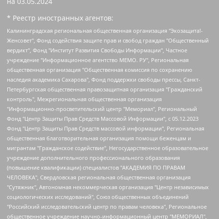
на
03.05.2024
* Реестр иностранных агентов:
Калининградская региональная общественная организация "Экозащита!-Женсовет", Фонд содействия защите прав и свобод граждан "Общественный вердикт", Фонд "Институт Развития Свободы Информации", Частное учреждение "Информационное агентство МЕМО. РУ", Региональная общественная организация "Общественная комиссия по сохранению наследия академика Сахарова", Фонд поддержки свободы прессы, Санкт-Петербургская общественная правозащитная организация "Гражданский контроль", Межрегиональная общественная организация "Информационно-просветительский центр "Мемориал", Региональный Фонд "Центр Защиты Прав Средств Массовой Информации", с 05.12.2023 Фонд "Центр Защиты Прав Средств массовой информации", Региональная общественная благотворительная организация помощи беженцам и мигрантам "Гражданское содействие", Негосударственное образовательное учреждение дополнительного профессионального образования (повышение квалификации) специалистов "АКАДЕМИЯ ПО ПРАВАМ ЧЕЛОВЕКА", Свердловская региональная общественная организация "Сутяжник", Автономная некоммерческая организация "Центр независимых социологических исследований", Союз общественных объединений "Российский исследовательский центр по правам человека", Региональное общественное учреждение научно-информационный центр "МЕМОРИАЛ", Некоммерческая организация "Фонд защиты гласности", Автономная некоммерческая организация "Институт прав человека", Городская общественная организация "Екатеринбургское общество "МЕМОРИАЛ", Городская общественная организация "Рязанское историко-просветительское и правозащитное общество "Мемориал" (Рязанский Мемориал), Челябинский региональный орган общественной самодеятельности – женское общественное объединение "Женщины Евразии", Челябинский региональный орган общественной самодеятельности "Уральская правозащитная группа", Фонд содействия защите здоровья и социальной справедливости имени Андрея Рылькова, Автономная Некоммерческая Организация "Аналитический Центр Юрия Левады", Автономная некоммерческая организация социальной поддержки населения "Проект Апрель", Региональная общественная организация помощи женщинам и детям, находящимся в кризисной ситуации "Информационно-методический центр "Анна", Фонд содействия развитию массовых коммуникаций и правовому просвещению "Так-так-Так", Фонд содействия устойчивому развитию "Серебряная тайга", Свердловский региональный общественный фонд социальных проектов "Новое время", "Idel.Реалии", Кавказ.Реалии, Крым.Реалии, Телеканал Настоящее Время, Татаро-башкирская служба Радио Свобода (Azatliq Radiosi), Радио Свободная Европа/Радио Свобода (PCE/PC), "Сибирь.Реалии", "Фактограф", Благотворительный фонд помощи осужденным и их семьям, Автономная некоммерческая организация "Институт глобализации и социальных движений", Фонд "В защиту прав заключенных", Частное учреждение "Центр поддержки и содействия развитию средств массовой информации", Пензенский региональный общественный благотворительный фонд "Гражданский союз", "Север.Реалии", Некоммерческая организация Фонд "Правовая инициатива", Общество с ограниченной ответственностью "Радио Свободная Европа/Радио Свобода", Чешское информационное агентство "MEDIUM-ORIENT", Красноярская региональная общественная организация "Мы против СПИДа", Камалягин Денис Николаевич, Маркелов Сергей Евгеньевич, Пономарев Лев Александрович, Савицкая Людмила Алексеевна, Автономная некоммерческая организация "Центр по работе с проблемой насилия "НАСИЛИЮ.НЕТ", Межрегиональный профессиональный союз работников здравоохранения "Альянс врачей", Юридическое лицо, зарегистрированное в Латвийской Республике, SIA "Medusa Project" (регистрационный номер 40103797863, дата регистрации 10.06.2014), Некоммерческая организация "Фонд по борьбе с коррупцией", Автономная некоммерческая организация "Институт права и публичной политики", Баданин Роман Сергеевич, Гликин Максим Александрович, Железнова Мария Михайловна, Лукьянова Юлия Сергеевна, Маетная Елизавета Витальевна, Маняхин Петр Борисович, Чуракова Ольга Владимировна, Ярош Юлия Петровна, Юридическое лицо "The Insider SIA", зарегистрированное в Риге, Латвийская Республика (дата регистрации 26.06.2015), являющееся администратором доменного имени интернет-издания "The Insider SIA", https://theins.ru, Постернак Алексей Евгеньевич, Рубин Михаил Аркадьевич, Анин Роман Александрович, Юридическое лицо Istories fonds, зарегистрированное в Латвийской Республике (регистрационный номер 50008295751, дата регистрации 24.02.2020), Великовский Дмитрий Александрович, Долинина Ирина Николаевна, Мароховская Алеся Алексеевна, Шлейнов Роман Юрьевич, Шмагун Олеся Валентиновна, Общество с ограниченной ответственностью "Альтаир 2021", Общество с ограниченной ответственностью "Вега 2021", Общество с ограниченной ответственностью "Главный редактор 2021", Общество с ограниченной ответственностью "Ромашки монолит", Важенков Артем Валерьевич, Ивановская областная общественная организация "Центр гендерных исследований", Гурман Юрий Альбертович, Медиапроект "ОВД-Инфо", Егоров Владимир Владимирович, Жилинский Владимир Александрович, Общество с ограниченной ответственностью "ЗП", Иванова София Юрьевна, Карезина Инна Павловна, Кильтау Екатерина Викторовна, Петров Алексей Викторович, Пискунов Сергей Евгеньевич, Смирнов Сергей Сергеевич, Тихонов Михаил Сергеевич, Общество с ограниченной ответственностью "ЖУРНАЛИСТ-ИНОСТРАННЫЙ АГЕНТ", Арапова Галина Юрьевна, Вольтская Татьяна Анатольевна, Американская компания "Mason G.E.S. Anonymous Foundation" (США), являющаяся владельцем интернет-издания https://mnews.world/, Компания "Stichting Bellingcat", зарегистрированная в Нидерландах (дата регистрации 11.07.2018), Захаров Андрей Вячеславович, Клепиковская Екатерина Дмитриевна, Общество с ограниченной ответственностью "МЕМО", Перл Роман Александрович, Симонов Евгений Алексеевич, Соловьева Елена Анатольевна, Сотников Даниил Владимирович, Сурначева Елизавета Дмитриевна, Автономная некоммерческая организация по защите прав человека и информированию населения "Якутия – Наше Мнение", Общество с ограниченной ответственностью "Москоу диджитал медиа", с 26.01.2023 Общество с ограниченной ответственностью "Чайка Белые сады", Ветошкина Валерия Валерьевна, Заговора Максим Александрович, Межрегиональное общественное движение "Российская ЛГБТ - сеть", Оленичев Максим Владимирович, Павлов Иван Юрьевич, Скворцова Елена Сергеевна, Общество с ограниченной ответственностью "Как бы инагент", Кочетков Игорь Викторович, Общество с ограниченной ответственностью "Честные выборы", Еланчик Олег Александрович, Общество с ограниченной ответственностью "Нобелевский призыв", Гималова Регина Эмилевна, Григорьев Андрей Валерьевич, Григорьева Алина Александровна, Ассоциация по содействию защите прав призывников, альтернативнослужащих и военнослужащих "Правозащитная группа "Гражданин.Армия.Право", Хисамова Регина Фаритовна, Автономная некоммерческая организация по реализации социально-правовых программ "Лилит", Дальневосточное общественное движение "Маяк", Санкт-Петербургская ЛГБТ-инициативная группа "Выход", Инициативная группа ЛГБТ+ "Реверс", Алексеев Андрей Викторович, Бекбулатова Таисия Львовна, Беляев Иван Михайлович, Владыкина Елена Сергеевна, Гельман Марат Александрович, Никульшина Вероника Юрьевна, Толоконникова Надежда Андреевна, Шендерович Виктор Анатольевич, Общество с ограниченной ответственностью "Данное сообщение", Общество с ограниченной ответственностью Издательский дом "Новая глава", Айнбиндер Александра Александровна, Московский комьюнити-центр для ЛГБТ+инициатив, Благотворительный фонд развития филантропии, Deutsche Welle (Германия, Kurt-Schumacher-Strasse 3, 53113 Bonn), Борзунова Мария Михайловна, Воробьев Виктор Викторович, Голубева Анна Львовна, Константинова Алла Михайловна, Малкова Ирина Владимировна, Мурадов Мурад Абдулгалимович, Осетинская Елизавета Николаевна, Понасенков Евгений Николаевич, Ганапольский Матвей Юрьевич, Киселев Евгений Алексеевич, Борухович Ирина Григорьевна, Дремин Иван Тимофеевич, Дубровский Дмитрий Викторович, Красноярская региональная общественная организация поддержки и развития альтернативных образовательных технологий и межкультурных коммуникаций "ИНТЕРРА", Маяковская Екатерина Алексеевна, Фейгин Марк Захарович, Филимонов Андрей Викторович, Дзугкоева Регина Николаевна, Доброхотов Роман Александрович, Дудь Юрий Александрович, Елкин Сергей Владимирович, Кругликов Кирилл Игоревич, Сабунаева Мария Леонидовна, Семенов Алексей Владимирович, Шаинян Карен Багратович, Шульман Екатерина Михайловна, Асафьев Артур Валерьевич, Вахштайн Виктор Семенович, Венедиктов Алексей Алексеевич, Лушникова Екатерина Евгеньевна, Волков Леонид Михайлович, Невзоров Александр Глебович, Пархоменко Сергей Борисович, Сироткин Ярослав Николаевич, Кара-Мурза Владимир Владимирович, Баранова Наталья Владимировна, Гозман Леонид Яковлевич, Кагарлицкий Борис Юльевич, Климарев Михаил Валерьевич, Милов Владимир Станиславович, Автономная некоммерческая организация Краснодарский центр современного искусства "Типография", Моргенштерн Алишер Тагирович, Соболь Любовь Эдуардовна, Общество с ограниченной ответственностью "ЛИЗА НОРМ", Каспаров Гарри Кимович, Ходорковский Михаил Борисович, Общество с ограниченной ответственностью "Апрельские тезисы", Данилович Ирина Брониславовна, Кашин Олег Владимирович, Петров Николай Владимирович, Пивоваров Алексей Владимирович, Соколов Михаил Владимирович, Цветкова Юлия Владимировна, Чичваркин Евгений Александрович, Комитет против пыток/Команда против пыток, Общество с ограниченной ответственностью "Первый научный", Общество с ограниченной ответственностью "Вертолет и ко", Белоцерковская Вероника Борисовна, Кац Максим Евгеньевич, Лазарева Татьяна Юрьевна, Шаведдинов Руслан Табризович, Яшин Илья Валерьевич, Общество с ограниченной ответственностью "Иноагент ААВ", Алешковский Дмитрий Петрович, Альбац Евгения Марковна, Быков Дмитрий Львович, Галямина Юлия Евгеньевна, Лойко Сергей Леонидович, Мартынов Кирилл Константинович, Медведев Сергей Александрович, Крашенинников Федор Геннадиевич, Гордеева Катерина Вл