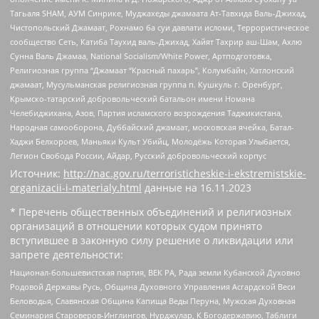
Тагьаля SHAM, АУМ Синрике, Муджахеды джамаата Ат-Тавхида Валь-Джихад,
Чистопольский Джамаат, Рохнамо ба суи давлати исломи, Террористическое
сообщество Сеть, Катиба Таухид валь-Джихад, Хайят Тахрир аш-Шам, Ахлю
Сунна Валь Джамаа, National Socialism/White Power, Артподготовка,
Религиозная группа “Джамаат “Красный пахарь”, Колумбайн, Хатлонский
джамаат, Мусульманская религиозная группа п. Кушкуль г. Оренбург,
Крымско-татарский добровольческий батальон имени Номана
Челебиджихана, Азов, Партия исламского возрождения Таджикистана,
Народная самооборона, Дуббайский джамаат, московская ячейка, Батал-
Хаджи Белхороев, Маньяки Культ Убийц, Молодёжь Которая Улыбается,
Легион Свобода России, Айдар, Русский добровольческий корпус
Источник:
http://nac.gov.ru/terroristicheskie-i-ekstremistskie-
organizacii-i-materialy.html
данные на
16.11.2023
* Перечень общественных объединений и религиозных
организаций в отношении которых судом принято
вступившее в законную силу решение о ликвидации или
запрете деятельности:
Национал-большевистская партия, ВЕК РА, Рада земли Кубанской Духовно
Родовой Державы Русь, Община Духовного Управления Асгардской Веси
Беловодья, Славянская Община Капища Веды Перуна, Мужская Духовная
Семинария Староверов-Инглингов, Нурджулар, К Богодержавию, Таблиги