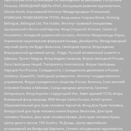
Польша, СВОБОДНЫЙ ИДЕЛЬ-УРАЛ, Ассоциация развития журналистики,
IStories fonds, Королевский Институт Международных Отношений,
КРИМСЬКА ПРАВОЗАХИСНА ГРУПА, Фонд имени Генриха Бёлля, Stichting
Bellingcat, Bellingcat Ltd, The Insider, Институт правовой инициативы
Центральной и Восточной Европы, Фонд Открытой Эстонии, Calvert 22
Foundation, Канадский украинский конгресс, Институт Макдональда-Лорье,
Украинская национальная федерация Канады, Декабристы, Международный
научный центр им Вудро Вильсона, Свободная пресса, Возрождение,
Всеукраинский духовный центр , Риддл, Русский антивоенный комитет в
Швеции, Проект Медуза, Фонд Андрея Сахарова, Форум свободной России,
Лига Свободных Наций, Transparеncy International, Форум Свободных
Народов ПостРоссии, Солидарность с гражданским движением в России –
Solidarus, КрымSOS, Свободный университет, Институт государственного
управления, Форум гражданского общества Россия, Беллона, Союз жителей
островов Тисима и Хабомаи, Съезд народных депутатов, Гринпис
Интернешнл, Фонд борьбы с коррупцией Инк, Завет церквей TCCN, Агора,
Всемирный фонд природы, BDR Novaja Gazeta-Europe, Алтай проект,
Образовательный дом прав человека Чернигов, Фонд Дом Прав Человека,
Белорусский дом прав человека имени Бориса Звозскова, Дом прав
человека Тбилиси, Дом прав человека Ереван, Дом прав человека Крым,
Центр дикого лосося, TVR Studios, ТВ Дождь, Центр европейских
исследований им Вилфрида Мартенса, Сетевое объединение журналистов