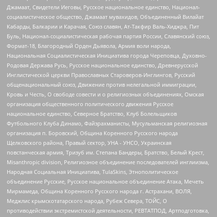
Джамаат, Свидетели Иеговы, Русское национальное единство, Национал-
социалистическое общество, Джамаат мувахидов, Объединенный Вилайат
Кабарды, Балкарии и Карачая, Союз славян, Ат-Такфир Валь-Хиджра, Пит
Буль, Национал-социалистическая рабочая партия России, Славянский союз,
Формат-18, Благородный Орден Дьявола, Армия воли народа,
Национальная Социалистическая Инициатива города Череповца, Духовно-
Родовая Держава Русь, Русское национальное единство, Древнерусской
Инглистической церкви Православных Староверов-Инглингов, Русский
общенациональный союз, Движение против нелегальной иммиграции,
Кровь и Честь, О свободе совести и о религиозных объединениях, Омская
организация общественного политического движения Русское
национальное единство, Северное Братство, Клуб Болельщиков
Футбольного Клуба Динамо, Файзрахманисты, Мусульманская религиозная
организация п. Боровский, Община Коренного Русского народа
Щелковского района, Правый сектор, УНА - УНСО, Украинская
повстанческая армия, Тризуб им. Степана Бандеры, Братство, Белый Крест,
Misanthropic division, Религиозное объединение последователей инглиизма,
Народная Социальная Инициатива, TulaSkins, Этнополитическое
объединение Русские, Русское национальное объединение Атака, Мечеть
Мирмамеда, Община Коренного Русского народа г. Астрахани, ВОЛЯ,
Меджлис крымскотатарского народа, Рубеж Севера, ТОЙС, О
противодействии экстремистской деятельности, РЕВТАТПОД, Артподготовка,