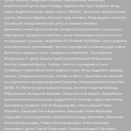
Аналитический Центр Юрия Левады, Издательство Парк Гагарина, Фонд
имени Андрея Рылькова, Сфера, Центр СИБАЛЬТ, Уральская правозащитная
группа, Женщины Евразии, Институт прав человека, Фонд защиты гласности,
Российский исследовательский центр по правам человека,
Дальневосточный центр развития гражданских инициатив и социального
партнерства, Гражданское действие, Центр независимых социологических
исследований, Сутяжник, АКАДЕМИЯ ПО ПРАВАМ ЧЕЛОВЕКА, Центр развития
некоммерческих организаций, Частное учреждение в Калининграде Совета
Министров северных стран, Гражданское содействие, Трансперенси
Интернешнл-Р, Центр Защиты Прав Средств Массовой Информации,
Институт развития прессы - Сибирь, Частное учреждение в Санкт-
Петербурге Совета Министров Северных Стран, Фонд поддержки свободы
прессы, Гражданский контроль, Человек и Закон, Общественная комиссия
по сохранению наследия академика Сахарова, Информационное агентство
МЕМО. РУ, Институт региональной прессы, Институт Развития Свободы
Информации, Экозащита!-Женсовет, Общественный вердикт, Евразийская
антимонопольная ассоциация, Бедушев Петр Петрович, Дзугкоева Регина
Николаевна, Кривенко Сергей Владимирович, Милославский Павел
Юрьевич, Шнырова Ольга Вадимовна, Чанышева Лилия Айратовна,
Сидорович Ольга Борисовна, Туровский Александр Алексеевич, Васильева
Анастасия Евгеньевна, Ривина Анна Валерьевна, Бойко Анатолий
Николаевич, Дугин Сергей Георгиевич, Пивоваров Андрей Сергеевич,