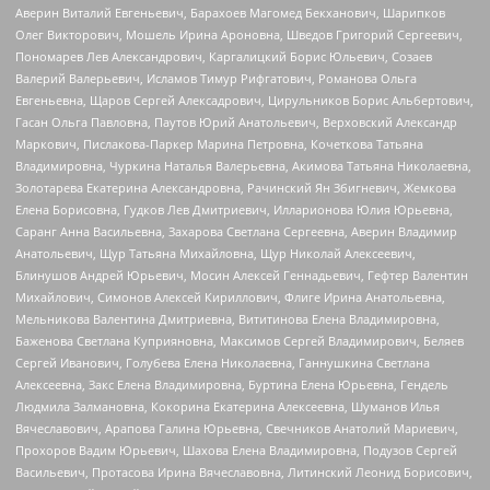
Аверин Виталий Евгеньевич, Барахоев Магомед Бекханович, Шарипков
Олег Викторович, Мошель Ирина Ароновна, Шведов Григорий Сергеевич,
Пономарев Лев Александрович, Каргалицкий Борис Юльевич, Созаев
Валерий Валерьевич, Исламов Тимур Рифгатович, Романова Ольга
Евгеньевна, Щаров Сергей Алексадрович, Цирульников Борис Альбертович,
Гасан Ольга Павловна, Паутов Юрий Анатольевич, Верховский Александр
Маркович, Пислакова-Паркер Марина Петровна, Кочеткова Татьяна
Владимировна, Чуркина Наталья Валерьевна, Акимова Татьяна Николаевна,
Золотарева Екатерина Александровна, Рачинский Ян Збигневич, Жемкова
Елена Борисовна, Гудков Лев Дмитриевич, Илларионова Юлия Юрьевна,
Саранг Анна Васильевна, Захарова Светлана Сергеевна, Аверин Владимир
Анатольевич, Щур Татьяна Михайловна, Щур Николай Алексеевич,
Блинушов Андрей Юрьевич, Мосин Алексей Геннадьевич, Гефтер Валентин
Михайлович, Симонов Алексей Кириллович, Флиге Ирина Анатольевна,
Мельникова Валентина Дмитриевна, Вититинова Елена Владимировна,
Баженова Светлана Куприяновна, Максимов Сергей Владимирович, Беляев
Сергей Иванович, Голубева Елена Николаевна, Ганнушкина Светлана
Алексеевна, Закс Елена Владимировна, Буртина Елена Юрьевна, Гендель
Людмила Залмановна, Кокорина Екатерина Алексеевна, Шуманов Илья
Вячеславович, Арапова Галина Юрьевна, Свечников Анатолий Мариевич,
Прохоров Вадим Юрьевич, Шахова Елена Владимировна, Подузов Сергей
Васильевич, Протасова Ирина Вячеславовна, Литинский Леонид Борисович,