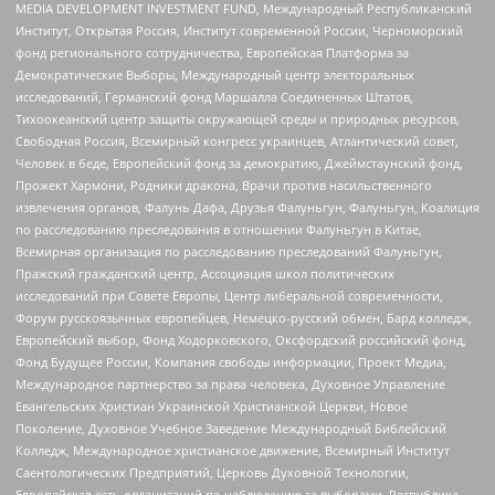
MEDIA DEVELOPMENT INVESTMENT FUND, Международный Республиканский
Институт, Открытая Россия, Институт современной России, Черноморский
фонд регионального сотрудничества, Европейская Платформа за
Демократические Выборы, Международный центр электоральных
исследований, Германский фонд Маршалла Соединенных Штатов,
Тихоокеанский центр защиты окружающей среды и природных ресурсов,
Свободная Россия, Всемирный конгресс украинцев, Атлантический совет,
Человек в беде, Европейский фонд за демократию, Джеймстаунский фонд,
Прожект Хармони, Родники дракона, Врачи против насильственного
извлечения органов, Фалунь Дафа, Друзья Фалуньгун, Фалуньгун, Коалиция
по расследованию преследования в отношении Фалуньгун в Китае,
Всемирная организация по расследованию преследований Фалуньгун,
Пражский гражданский центр, Ассоциация школ политических
исследований при Совете Европы, Центр либеральной современности,
Форум русскоязычных европейцев, Немецко-русский обмен, Бард колледж,
Европейский выбор, Фонд Ходорковского, Оксфордский российский фонд,
Фонд Будущее России, Компания свободы информации, Проект Медиа,
Международное партнерство за права человека, Духовное Управление
Евангельских Христиан Украинской Христианской Церкви, Новое
Поколение, Духовное Учебное Заведение Международный Библейский
Колледж, Международное христианское движение, Всемирный Институт
Саентологических Предприятий, Церковь Духовной Технологии,
Европейская сеть организаций по наблюдению за выборами, Республика