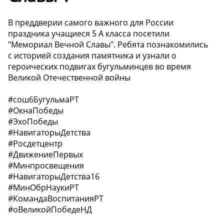
В преддверии самого важного для России
праздника учащиеся 5 А класса посетили
"Мемориал Вечной Славы". Ребята познакомились
с историей создания памятника и узнали о
героических подвигах бугульминцев во время
Великой Отечественной войны
#сош6БугульмаРТ
#ОкнаПобеды
#ЭхоПобеды
#НавигаторыДетства
#Росдетцентр
#ДвижениеПервых
#Минпросвещения
#НавигаторыДетства16
#МинОбрНаукиРТ
#КомандаВоспитанияРТ
#оВеликойПобедеНД