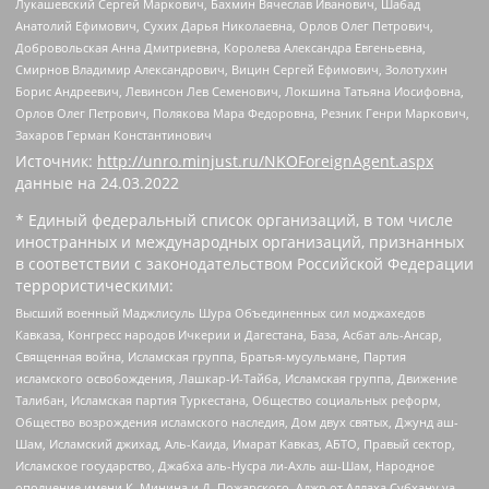
Лукашевский Сергей Маркович, Бахмин Вячеслав Иванович, Шабад
Анатолий Ефимович, Сухих Дарья Николаевна, Орлов Олег Петрович,
Добровольская Анна Дмитриевна, Королева Александра Евгеньевна,
Смирнов Владимир Александрович, Вицин Сергей Ефимович, Золотухин
Борис Андреевич, Левинсон Лев Семенович, Локшина Татьяна Иосифовна,
Орлов Олег Петрович, Полякова Мара Федоровна, Резник Генри Маркович,
Захаров Герман Константинович
Источник:
http://unro.minjust.ru/NKOForeignAgent.aspx
данные на
24.03.2022
* Единый федеральный список организаций, в том числе
иностранных и международных организаций, признанных
в соответствии с законодательством Российской Федерации
террористическими:
Высший военный Маджлисуль Шура Объединенных сил моджахедов
Кавказа, Конгресс народов Ичкерии и Дагестана, База, Асбат аль-Ансар,
Священная война, Исламская группа, Братья-мусульмане, Партия
исламского освобождения, Лашкар-И-Тайба, Исламская группа, Движение
Талибан, Исламская партия Туркестана, Общество социальных реформ,
Общество возрождения исламского наследия, Дом двух святых, Джунд аш-
Шам, Исламский джихад, Аль-Каида, Имарат Кавказ, АБТО, Правый сектор,
Исламское государство, Джабха аль-Нусра ли-Ахль аш-Шам, Народное
ополчение имени К. Минина и Д. Пожарского, Аджр от Аллаха Субхану уа