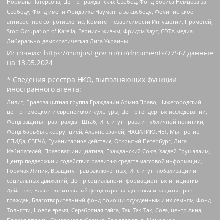
Нормана Патерсона, Центр Гражданских Свобод, Фонд Бориса Немцова за
Свободу, Фонд имени Фридриха Науманна за свободу, Феминистское
антивоенное сопротивление, Комитет независимости Ингушетии, Прометей,
Stop Occupation of Karelia, Вернись живым, Фридом Хаус, СОТА медиа,
Либерально-демократическая Лига Украины
Источник:
https://minjust.gov.ru/ru/documents/7756/
данные
на
13.05.2024
* Сведения реестра НКО, выполняющих функции
иностранного агента:
Лилит, Правозащитная группа Гражданин.Армия.Право, Нижегородский
центр немецкой и европейской культуры, Центр гендерных исследований,
Фонд защиты прав граждан Штаб, Институт права и публичной политики,
Фонд борьбы с коррупцией, Альянс врачей, НАСИЛИЮ.НЕТ, Мы против
СПИДа, СВЕЧА, Гуманитарное действие, Открытый Петербург, Лига
Избирателей, Правовая инициатива, Гражданский Союз, Хасдей Ерушалаим,
Центр поддержки и содействия развитию средств массовой информации,
Горячая Линия, В защиту прав заключенных, Институт глобализации и
социальных движений, Центр социально-информационных инициатив
Действие, Благотворительный фонд охраны здоровья и защиты прав
граждан, Благотворительный фонд помощи осужденным и их семьям, Фонд
Тольятти, Новое время, Серебряная тайга, Так-Так-Так, Сова, центр Анна,
Проект Апрель, Самарская губерния, Эра здоровья, Мемориал,