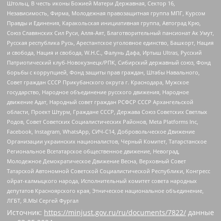
Штольц, В честь иконы Божией Матери Державная, Сектор 16,
Независимость, Фирма, Молодежная правозащитная группа МПГ, Курсом
Правды и Единения, Каракольская инициативная группа, Автоград Крю,
Союз Славянских Сил Руси, Алля-Аят, Благотворительный пансионат Ак Умут,
Русская республика Русь, Арестантское уголовное единство, Башкорт, Нация
и свобода, Нация и свобода, W.H.С., Фалунь Дафа, Иртыш Ultras, Русский
Патриотический клуб-Новокузнецк/РПК, Сибирский державный союз, Фонд
борьбы с коррупцией, Фонд защиты прав граждан, Штабы Навального,
Совет граждан СССР Прикубанского округа г. Краснодара, Мужское
государство, Народное объединение русского движения, Народное
движение Адат, Народный совет граждан РСФСР СССР Архангельской
области, Проект Штурм, Граждане СССР, Держава Союз Советских Светлых
Родов, Совет Советских Социалистических Районов, Meta Platforms Inc,
Facebook, Instagram, WhatsApp, СИЧ-С14, Добровольческое Движение
Организации украинских националистов, Черный Комитет, Татарстанское
Региональное Всетатарское общественное движение, Невоград,
Молодежное Демократическое Движение Весна, Верховный Совет
Татарской Автономной Советской Социалистической Республики, Конгресс
ойрат-калмыцкого народа, Исполнительный комитет совета народных
депутатов Красноярского края, Этническое национальное объединение,
ЛГБТ, Я.МЫ Сергей Фургал
Источник:
https://minjust.gov.ru/ru/documents/7822/
данные