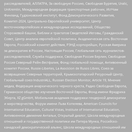
расследователей, АЛЛАТРА, За свободную Россию, Свободная Бурятия, Uralic,
UnKremlin, Международная федерация транспортных рабочих, ИстЧам
Финланд, Гудзоновский институт, Фонд Демократического Развития,
Комитет-2024, Центрально-Европейский университет, Центр
восточноевропейских и международных исследований, Общество
Сторожевой башни, Библии и трактатов Свидетелей Иеговы, Гражданский
Совет, Центр анализа европейской политики, Академическая сеть Восточная
Европа, Российский комитет действия, РЭНД корпорейшн, Русская Америка
за демократию в России, Настоящая Россия, Глобальная сеть журналистов-
расследователей, Служба поддержки, Свободная Россия Берлин, Свободная
Россия Северный Рейн-Вестфалия, Фонд глобальной помощи, Антивоенный
комитет России, Russie-Libertes, La Asocicion de Rusos Libres, Союз за
возвращение Северных территорий, Крымскотатарский Ресурсный Центр,
Глобальный союз IndustriALL, Russian Election Monitor, Article 19, Мнение
медиа, Федерация анархического черного креста, Радио Свободная Европа,
Германское общество изучения Восточной Европы, Фонд имени Фридриха
Эберта, XZ gGmbH, Мобильная академия поддержки гендерной демократии
и миротворчества, Форум имени Льва Копелева, American Councils for
International Education, Cultural Vistas, Institute of International Education,
Антивоенное движение Антальи, Открытый диалог, Школа международных
отношений и государственной политики им Питера Мунка, Российско-
канадский демократический альянс, Школа международных отношений им