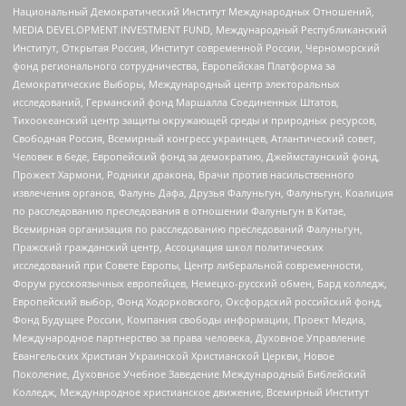
Национальный Демократический Институт Международных Отношений,
MEDIA DEVELOPMENT INVESTMENT FUND, Международный Республиканский
Институт, Открытая Россия, Институт современной России, Черноморский
фонд регионального сотрудничества, Европейская Платформа за
Демократические Выборы, Международный центр электоральных
исследований, Германский фонд Маршалла Соединенных Штатов,
Тихоокеанский центр защиты окружающей среды и природных ресурсов,
Свободная Россия, Всемирный конгресс украинцев, Атлантический совет,
Человек в беде, Европейский фонд за демократию, Джеймстаунский фонд,
Прожект Хармони, Родники дракона, Врачи против насильственного
извлечения органов, Фалунь Дафа, Друзья Фалуньгун, Фалуньгун, Коалиция
по расследованию преследования в отношении Фалуньгун в Китае,
Всемирная организация по расследованию преследований Фалуньгун,
Пражский гражданский центр, Ассоциация школ политических
исследований при Совете Европы, Центр либеральной современности,
Форум русскоязычных европейцев, Немецко-русский обмен, Бард колледж,
Европейский выбор, Фонд Ходорковского, Оксфордский российский фонд,
Фонд Будущее России, Компания свободы информации, Проект Медиа,
Международное партнерство за права человека, Духовное Управление
Евангельских Христиан Украинской Христианской Церкви, Новое
Поколение, Духовное Учебное Заведение Международный Библейский
Колледж, Международное христианское движение, Всемирный Институт