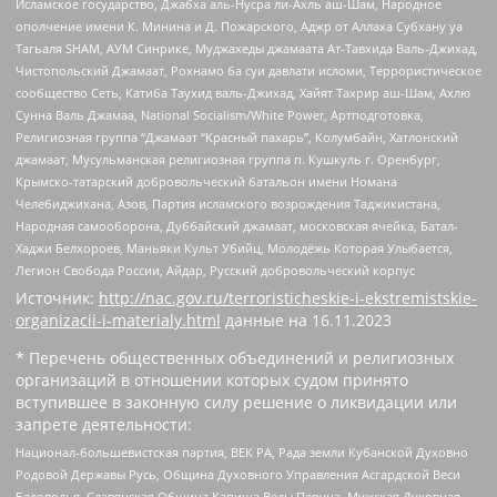
Исламское государство, Джабха аль-Нусра ли-Ахль аш-Шам, Народное
ополчение имени К. Минина и Д. Пожарского, Аджр от Аллаха Субхану уа
Тагьаля SHAM, АУМ Синрике, Муджахеды джамаата Ат-Тавхида Валь-Джихад,
Чистопольский Джамаат, Рохнамо ба суи давлати исломи, Террористическое
сообщество Сеть, Катиба Таухид валь-Джихад, Хайят Тахрир аш-Шам, Ахлю
Сунна Валь Джамаа, National Socialism/White Power, Артподготовка,
Религиозная группа “Джамаат “Красный пахарь”, Колумбайн, Хатлонский
джамаат, Мусульманская религиозная группа п. Кушкуль г. Оренбург,
Крымско-татарский добровольческий батальон имени Номана
Челебиджихана, Азов, Партия исламского возрождения Таджикистана,
Народная самооборона, Дуббайский джамаат, московская ячейка, Батал-
Хаджи Белхороев, Маньяки Культ Убийц, Молодёжь Которая Улыбается,
Легион Свобода России, Айдар, Русский добровольческий корпус
Источник:
http://nac.gov.ru/terroristicheskie-i-ekstremistskie-
organizacii-i-materialy.html
данные на
16.11.2023
* Перечень общественных объединений и религиозных
организаций в отношении которых судом принято
вступившее в законную силу решение о ликвидации или
запрете деятельности:
Национал-большевистская партия, ВЕК РА, Рада земли Кубанской Духовно
Родовой Державы Русь, Община Духовного Управления Асгардской Веси
Беловодья, Славянская Община Капища Веды Перуна, Мужская Духовная