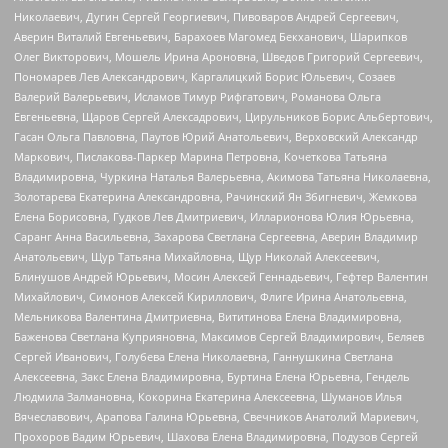
Николаевич, Дугин Сергей Георгиевич, Пивоваров Андрей Сергеевич,
Аверин Виталий Евгеньевич, Барахоев Магомед Бекханович, Шарипков
Олег Викторович, Мошель Ирина Ароновна, Шведов Григорий Сергеевич,
Пономарев Лев Александрович, Каргалицкий Борис Юльевич, Созаев
Валерий Валерьевич, Исламов Тимур Рифгатович, Романова Ольга
Евгеньевна, Щаров Сергей Алексадрович, Цирульников Борис Альбертович,
Гасан Ольга Павловна, Паутов Юрий Анатольевич, Верховский Александр
Маркович, Пислакова-Паркер Марина Петровна, Кочеткова Татьяна
Владимировна, Чуркина Наталья Валерьевна, Акимова Татьяна Николаевна,
Золотарева Екатерина Александровна, Рачинский Ян Збигневич, Жемкова
Елена Борисовна, Гудков Лев Дмитриевич, Илларионова Юлия Юрьевна,
Саранг Анна Васильевна, Захарова Светлана Сергеевна, Аверин Владимир
Анатольевич, Щур Татьяна Михайловна, Щур Николай Алексеевич,
Блинушов Андрей Юрьевич, Мосин Алексей Геннадьевич, Гефтер Валентин
Михайлович, Симонов Алексей Кириллович, Флиге Ирина Анатольевна,
Мельникова Валентина Дмитриевна, Вититинова Елена Владимировна,
Баженова Светлана Куприяновна, Максимов Сергей Владимирович, Беляев
Сергей Иванович, Голубева Елена Николаевна, Ганнушкина Светлана
Алексеевна, Закс Елена Владимировна, Буртина Елена Юрьевна, Гендель
Людмила Залмановна, Кокорина Екатерина Алексеевна, Шуманов Илья
Вячеславович, Арапова Галина Юрьевна, Свечников Анатолий Мариевич,
Прохоров Вадим Юрьевич, Шахова Елена Владимировна, Подузов Сергей