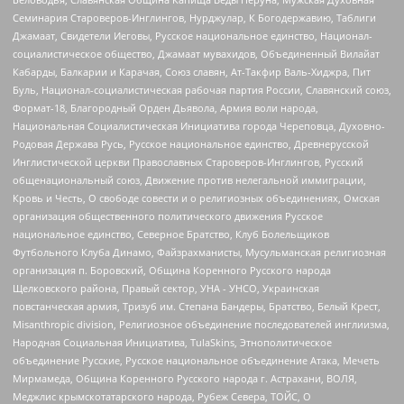
Семинария Староверов-Инглингов, Нурджулар, К Богодержавию, Таблиги
Джамаат, Свидетели Иеговы, Русское национальное единство, Национал-
социалистическое общество, Джамаат мувахидов, Объединенный Вилайат
Кабарды, Балкарии и Карачая, Союз славян, Ат-Такфир Валь-Хиджра, Пит
Буль, Национал-социалистическая рабочая партия России, Славянский союз,
Формат-18, Благородный Орден Дьявола, Армия воли народа,
Национальная Социалистическая Инициатива города Череповца, Духовно-
Родовая Держава Русь, Русское национальное единство, Древнерусской
Инглистической церкви Православных Староверов-Инглингов, Русский
общенациональный союз, Движение против нелегальной иммиграции,
Кровь и Честь, О свободе совести и о религиозных объединениях, Омская
организация общественного политического движения Русское
национальное единство, Северное Братство, Клуб Болельщиков
Футбольного Клуба Динамо, Файзрахманисты, Мусульманская религиозная
организация п. Боровский, Община Коренного Русского народа
Щелковского района, Правый сектор, УНА - УНСО, Украинская
повстанческая армия, Тризуб им. Степана Бандеры, Братство, Белый Крест,
Misanthropic division, Религиозное объединение последователей инглиизма,
Народная Социальная Инициатива, TulaSkins, Этнополитическое
объединение Русские, Русское национальное объединение Атака, Мечеть
Мирмамеда, Община Коренного Русского народа г. Астрахани, ВОЛЯ,
Меджлис крымскотатарского народа, Рубеж Севера, ТОЙС, О