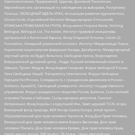
Саентологических Предприятий, Церковь Духовной Технологии,
Европейская сеть организаций по наблюдению за выборами, Республика
Польша, СВОБОДНЫЙ ИДЕЛЬ-УРАЛ, Ассоциация развития журналистики,
IStories fonds, Королевский Институт Международных Отношений,
КРИМСЬКА ПРАВОЗАХИСНА ГРУПА, Фонд имени Генриха Бёлля, Stichting
Bellingcat, Bellingcat Ltd, The Insider, Институт правовой инициативы
Центральной и Восточной Европы, Фонд Открытой Эстонии, Calvert 22
Foundation, Канадский украинский конгресс, Институт Макдональда-Лорье,
Украинская национальная федерация Канады, Декабристы, Международный
научный центр им Вудро Вильсона, Свободная пресса, Возрождение,
Всеукраинский духовный центр , Риддл, Русский антивоенный комитет в
Швеции, Проект Медуза, Фонд Андрея Сахарова, Форум свободной России,
Лига Свободных Наций, Transparеncy International, Форум Свободных
Народов ПостРоссии, Солидарность с гражданским движением в России –
Solidarus, КрымSOS, Свободный университет, Институт государственного
управления, Форум гражданского общества Россия, Беллона, Союз жителей
островов Тисима и Хабомаи, Съезд народных депутатов, Гринпис
Интернешнл, Фонд борьбы с коррупцией Инк, Завет церквей TCCN, Агора,
Всемирный фонд природы, BDR Novaja Gazeta-Europe, Алтай проект,
Образовательный дом прав человека Чернигов, Фонд Дом Прав Человека,
Белорусский дом прав человека имени Бориса Звозскова, Дом прав
человека Тбилиси, Дом прав человека Ереван, Дом прав человека Крым,
Центр дикого лосося, TVR Studios, ТВ Дождь, Центр европейских