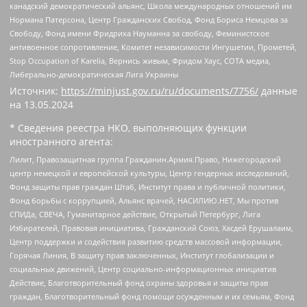
канадский демократический альянс, Школа международных отношений им
Нормана Патерсона, Центр Гражданских Свобод, Фонд Бориса Немцова за
Свободу, Фонд имени Фридриха Науманна за свободу, Феминистское
антивоенное сопротивление, Комитет независимости Ингушетии, Прометей,
Stop Occupation of Karelia, Вернись живым, Фридом Хаус, СОТА медиа,
Либерально-демократическая Лига Украины
Источник:
https://minjust.gov.ru/ru/documents/7756/
данные
на
13.05.2024
* Сведения реестра НКО, выполняющих функции
иностранного агента:
Лилит, Правозащитная группа Гражданин.Армия.Право, Нижегородский
центр немецкой и европейской культуры, Центр гендерных исследований,
Фонд защиты прав граждан Штаб, Институт права и публичной политики,
Фонд борьбы с коррупцией, Альянс врачей, НАСИЛИЮ.НЕТ, Мы против
СПИДа, СВЕЧА, Гуманитарное действие, Открытый Петербург, Лига
Избирателей, Правовая инициатива, Гражданский Союз, Хасдей Ерушалаим,
Центр поддержки и содействия развитию средств массовой информации,
Горячая Линия, В защиту прав заключенных, Институт глобализации и
социальных движений, Центр социально-информационных инициатив
Действие, Благотворительный фонд охраны здоровья и защиты прав
граждан, Благотворительный фонд помощи осужденным и их семьям, Фонд