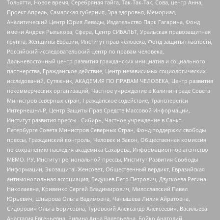
Тольятти, Новое время, Серебряная тайга, Так-Так-Так, Сова, центр Анна,
Проект Апрель, Самарская губерния, Эра здоровья, Мемориал,
Аналитический Центр Юрия Левады, Издательство Парк Гагарина, Фонд
имени Андрея Рылькова, Сфера, Центр СИБАЛЬТ, Уральская правозащитная
группа, Женщины Евразии, Институт прав человека, Фонд защиты гласности,
Российский исследовательский центр по правам человека,
Дальневосточный центр развития гражданских инициатив и социального
партнерства, Гражданское действие, Центр независимых социологических
исследований, Сутяжник, АКАДЕМИЯ ПО ПРАВАМ ЧЕЛОВЕКА, Центр развития
некоммерческих организаций, Частное учреждение в Калининграде Совета
Министров северных стран, Гражданское содействие, Трансперенси
Интернешнл-Р, Центр Защиты Прав Средств Массовой Информации,
Институт развития прессы - Сибирь, Частное учреждение в Санкт-
Петербурге Совета Министров Северных Стран, Фонд поддержки свободы
прессы, Гражданский контроль, Человек и Закон, Общественная комиссия
по сохранению наследия академика Сахарова, Информационное агентство
МЕМО. РУ, Институт региональной прессы, Институт Развития Свободы
Информации, Экозащита!-Женсовет, Общественный вердикт, Евразийская
антимонопольная ассоциация, Бедушев Петр Петрович, Дзугкоева Регина
Николаевна, Кривенко Сергей Владимирович, Милославский Павел
Юрьевич, Шнырова Ольга Вадимовна, Чанышева Лилия Айратовна,
Сидорович Ольга Борисовна, Туровский Александр Алексеевич, Васильева
Анастасия Евгеньевна, Ривина Анна Валерьевна, Бойко Анатолий