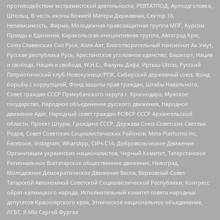
противодействии экстремистской деятельности, РЕВТАТПОД, Артподготовка,
Штольц, В честь иконы Божией Матери Державная, Сектор 16,
Независимость, Фирма, Молодежная правозащитная группа МПГ, Курсом
Правды и Единения, Каракольская инициативная группа, Автоград Крю,
Союз Славянских Сил Руси, Алля-Аят, Благотворительный пансионат Ак Умут,
Русская республика Русь, Арестантское уголовное единство, Башкорт, Нация
и свобода, Нация и свобода, W.H.С., Фалунь Дафа, Иртыш Ultras, Русский
Патриотический клуб-Новокузнецк/РПК, Сибирский державный союз, Фонд
борьбы с коррупцией, Фонд защиты прав граждан, Штабы Навального,
Совет граждан СССР Прикубанского округа г. Краснодара, Мужское
государство, Народное объединение русского движения, Народное
движение Адат, Народный совет граждан РСФСР СССР Архангельской
области, Проект Штурм, Граждане СССР, Держава Союз Советских Светлых
Родов, Совет Советских Социалистических Районов, Meta Platforms Inc,
Facebook, Instagram, WhatsApp, СИЧ-С14, Добровольческое Движение
Организации украинских националистов, Черный Комитет, Татарстанское
Региональное Всетатарское общественное движение, Невоград,
Молодежное Демократическое Движение Весна, Верховный Совет
Татарской Автономной Советской Социалистической Республики, Конгресс
ойрат-калмыцкого народа, Исполнительный комитет совета народных
депутатов Красноярского края, Этническое национальное объединение,
ЛГБТ, Я.МЫ Сергей Фургал