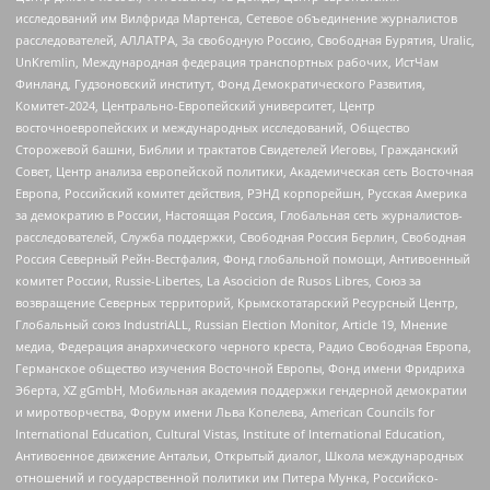
исследований им Вилфрида Мартенса, Сетевое объединение журналистов
расследователей, АЛЛАТРА, За свободную Россию, Свободная Бурятия, Uralic,
UnKremlin, Международная федерация транспортных рабочих, ИстЧам
Финланд, Гудзоновский институт, Фонд Демократического Развития,
Комитет-2024, Центрально-Европейский университет, Центр
восточноевропейских и международных исследований, Общество
Сторожевой башни, Библии и трактатов Свидетелей Иеговы, Гражданский
Совет, Центр анализа европейской политики, Академическая сеть Восточная
Европа, Российский комитет действия, РЭНД корпорейшн, Русская Америка
за демократию в России, Настоящая Россия, Глобальная сеть журналистов-
расследователей, Служба поддержки, Свободная Россия Берлин, Свободная
Россия Северный Рейн-Вестфалия, Фонд глобальной помощи, Антивоенный
комитет России, Russie-Libertes, La Asocicion de Rusos Libres, Союз за
возвращение Северных территорий, Крымскотатарский Ресурсный Центр,
Глобальный союз IndustriALL, Russian Election Monitor, Article 19, Мнение
медиа, Федерация анархического черного креста, Радио Свободная Европа,
Германское общество изучения Восточной Европы, Фонд имени Фридриха
Эберта, XZ gGmbH, Мобильная академия поддержки гендерной демократии
и миротворчества, Форум имени Льва Копелева, American Councils for
International Education, Cultural Vistas, Institute of International Education,
Антивоенное движение Антальи, Открытый диалог, Школа международных
отношений и государственной политики им Питера Мунка, Российско-