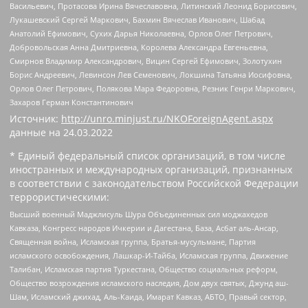
Васильевич, Протасова Ирина Вячеславовна, Литинский Леонид Борисович,
Лукашевский Сергей Маркович, Бахмин Вячеслав Иванович, Шабад
Анатолий Ефимович, Сухих Дарья Николаевна, Орлов Олег Петрович,
Добровольская Анна Дмитриевна, Королева Александра Евгеньевна,
Смирнов Владимир Александрович, Вицин Сергей Ефимович, Золотухин
Борис Андреевич, Левинсон Лев Семенович, Локшина Татьяна Иосифовна,
Орлов Олег Петрович, Полякова Мара Федоровна, Резник Генри Маркович,
Захаров Герман Константинович
Источник:
http://unro.minjust.ru/NKOForeignAgent.aspx
данные на
24.03.2022
* Единый федеральный список организаций, в том числе
иностранных и международных организаций, признанных
в соответствии с законодательством Российской Федерации
террористическими:
Высший военный Маджлисуль Шура Объединенных сил моджахедов
Кавказа, Конгресс народов Ичкерии и Дагестана, База, Асбат аль-Ансар,
Священная война, Исламская группа, Братья-мусульмане, Партия
исламского освобождения, Лашкар-И-Тайба, Исламская группа, Движение
Талибан, Исламская партия Туркестана, Общество социальных реформ,
Общество возрождения исламского наследия, Дом двух святых, Джунд аш-
Шам, Исламский джихад, Аль-Каида, Имарат Кавказ, АБТО, Правый сектор,