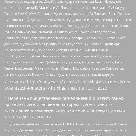
Исламское государство, Джабха аль-Нусра ли-Ахль аш-Шам, Народное
ополчение имени К. Минина и Д. Пожарского, Аджр от Аллаха Субхану уа
Тагьаля SHAM, АУМ Синрике, Муджахеды джамаата Ат-Тавхида Валь-Джихад,
Чистопольский Джамаат, Рохнамо ба суи давлати исломи, Террористическое
сообщество Сеть, Катиба Таухид валь-Джихад, Хайят Тахрир аш-Шам, Ахлю
Сунна Валь Джамаа, National Socialism/White Power, Артподготовка,
Религиозная группа “Джамаат “Красный пахарь”, Колумбайн, Хатлонский
джамаат, Мусульманская религиозная группа п. Кушкуль г. Оренбург,
Крымско-татарский добровольческий батальон имени Номана
Челебиджихана, Азов, Партия исламского возрождения Таджикистана,
Народная самооборона, Дуббайский джамаат, московская ячейка, Батал-
Хаджи Белхороев, Маньяки Культ Убийц, Молодёжь Которая Улыбается,
Легион Свобода России, Айдар, Русский добровольческий корпус
Источник:
http://nac.gov.ru/terroristicheskie-i-ekstremistskie-
organizacii-i-materialy.html
данные на
16.11.2023
* Перечень общественных объединений и религиозных
организаций в отношении которых судом принято
вступившее в законную силу решение о ликвидации или
запрете деятельности:
Национал-большевистская партия, ВЕК РА, Рада земли Кубанской Духовно
Родовой Державы Русь, Община Духовного Управления Асгардской Веси