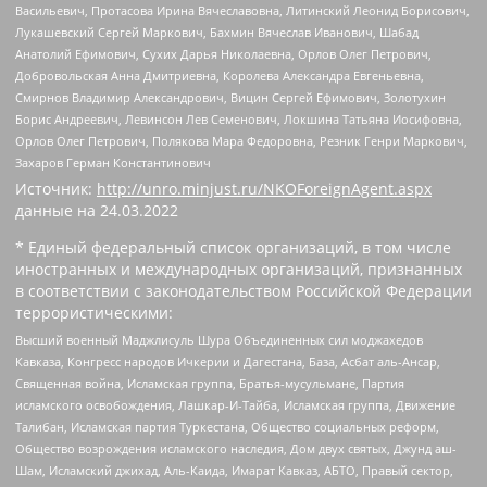
Васильевич, Протасова Ирина Вячеславовна, Литинский Леонид Борисович,
Лукашевский Сергей Маркович, Бахмин Вячеслав Иванович, Шабад
Анатолий Ефимович, Сухих Дарья Николаевна, Орлов Олег Петрович,
Добровольская Анна Дмитриевна, Королева Александра Евгеньевна,
Смирнов Владимир Александрович, Вицин Сергей Ефимович, Золотухин
Борис Андреевич, Левинсон Лев Семенович, Локшина Татьяна Иосифовна,
Орлов Олег Петрович, Полякова Мара Федоровна, Резник Генри Маркович,
Захаров Герман Константинович
Источник:
http://unro.minjust.ru/NKOForeignAgent.aspx
данные на
24.03.2022
* Единый федеральный список организаций, в том числе
иностранных и международных организаций, признанных
в соответствии с законодательством Российской Федерации
террористическими:
Высший военный Маджлисуль Шура Объединенных сил моджахедов
Кавказа, Конгресс народов Ичкерии и Дагестана, База, Асбат аль-Ансар,
Священная война, Исламская группа, Братья-мусульмане, Партия
исламского освобождения, Лашкар-И-Тайба, Исламская группа, Движение
Талибан, Исламская партия Туркестана, Общество социальных реформ,
Общество возрождения исламского наследия, Дом двух святых, Джунд аш-
Шам, Исламский джихад, Аль-Каида, Имарат Кавказ, АБТО, Правый сектор,