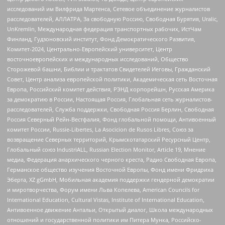
исследований им Вилфрида Мартенса, Сетевое объединение журналистов
расследователей, АЛЛАТРА, За свободную Россию, Свободная Бурятия, Uralic,
UnKremlin, Международная федерация транспортных рабочих, ИстЧам
Финланд, Гудзоновский институт, Фонд Демократического Развития,
Комитет-2024, Центрально-Европейский университет, Центр
восточноевропейских и международных исследований, Общество
Сторожевой башни, Библии и трактатов Свидетелей Иеговы, Гражданский
Совет, Центр анализа европейской политики, Академическая сеть Восточная
Европа, Российский комитет действия, РЭНД корпорейшн, Русская Америка
за демократию в России, Настоящая Россия, Глобальная сеть журналистов-
расследователей, Служба поддержки, Свободная Россия Берлин, Свободная
Россия Северный Рейн-Вестфалия, Фонд глобальной помощи, Антивоенный
комитет России, Russie-Libertes, La Asocicion de Rusos Libres, Союз за
возвращение Северных территорий, Крымскотатарский Ресурсный Центр,
Глобальный союз IndustriALL, Russian Election Monitor, Article 19, Мнение
медиа, Федерация анархического черного креста, Радио Свободная Европа,
Германское общество изучения Восточной Европы, Фонд имени Фридриха
Эберта, XZ gGmbH, Мобильная академия поддержки гендерной демократии
и миротворчества, Форум имени Льва Копелева, American Councils for
International Education, Cultural Vistas, Institute of International Education,
Антивоенное движение Антальи, Открытый диалог, Школа международных
отношений и государственной политики им Питера Мунка, Российско-