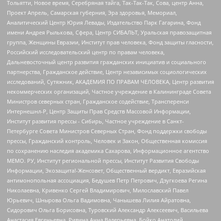
Тольятти, Новое время, Серебряная тайга, Так-Так-Так, Сова, центр Анна,
Проект Апрель, Самарская губерния, Эра здоровья, Мемориал,
Аналитический Центр Юрия Левады, Издательство Парк Гагарина, Фонд
имени Андрея Рылькова, Сфера, Центр СИБАЛЬТ, Уральская правозащитная
группа, Женщины Евразии, Институт прав человека, Фонд защиты гласности,
Российский исследовательский центр по правам человека,
Дальневосточный центр развития гражданских инициатив и социального
партнерства, Гражданское действие, Центр независимых социологических
исследований, Сутяжник, АКАДЕМИЯ ПО ПРАВАМ ЧЕЛОВЕКА, Центр развития
некоммерческих организаций, Частное учреждение в Калининграде Совета
Министров северных стран, Гражданское содействие, Трансперенси
Интернешнл-Р, Центр Защиты Прав Средств Массовой Информации,
Институт развития прессы - Сибирь, Частное учреждение в Санкт-
Петербурге Совета Министров Северных Стран, Фонд поддержки свободы
прессы, Гражданский контроль, Человек и Закон, Общественная комиссия
по сохранению наследия академика Сахарова, Информационное агентство
МЕМО. РУ, Институт региональной прессы, Институт Развития Свободы
Информации, Экозащита!-Женсовет, Общественный вердикт, Евразийская
антимонопольная ассоциация, Бедушев Петр Петрович, Дзугкоева Регина
Николаевна, Кривенко Сергей Владимирович, Милославский Павел
Юрьевич, Шнырова Ольга Вадимовна, Чанышева Лилия Айратовна,
Сидорович Ольга Борисовна, Туровский Александр Алексеевич, Васильева
Анастасия Евгеньевна, Ривина Анна Валерьевна, Бойко Анатолий