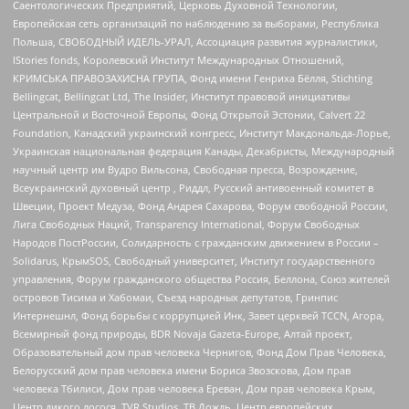
Саентологических Предприятий, Церковь Духовной Технологии,
Европейская сеть организаций по наблюдению за выборами, Республика
Польша, СВОБОДНЫЙ ИДЕЛЬ-УРАЛ, Ассоциация развития журналистики,
IStories fonds, Королевский Институт Международных Отношений,
КРИМСЬКА ПРАВОЗАХИСНА ГРУПА, Фонд имени Генриха Бёлля, Stichting
Bellingcat, Bellingcat Ltd, The Insider, Институт правовой инициативы
Центральной и Восточной Европы, Фонд Открытой Эстонии, Calvert 22
Foundation, Канадский украинский конгресс, Институт Макдональда-Лорье,
Украинская национальная федерация Канады, Декабристы, Международный
научный центр им Вудро Вильсона, Свободная пресса, Возрождение,
Всеукраинский духовный центр , Риддл, Русский антивоенный комитет в
Швеции, Проект Медуза, Фонд Андрея Сахарова, Форум свободной России,
Лига Свободных Наций, Transparеncy International, Форум Свободных
Народов ПостРоссии, Солидарность с гражданским движением в России –
Solidarus, КрымSOS, Свободный университет, Институт государственного
управления, Форум гражданского общества Россия, Беллона, Союз жителей
островов Тисима и Хабомаи, Съезд народных депутатов, Гринпис
Интернешнл, Фонд борьбы с коррупцией Инк, Завет церквей TCCN, Агора,
Всемирный фонд природы, BDR Novaja Gazeta-Europe, Алтай проект,
Образовательный дом прав человека Чернигов, Фонд Дом Прав Человека,
Белорусский дом прав человека имени Бориса Звозскова, Дом прав
человека Тбилиси, Дом прав человека Ереван, Дом прав человека Крым,
Центр дикого лосося, TVR Studios, ТВ Дождь, Центр европейских