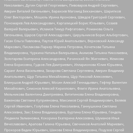
Николаевич, Дугин Сергей Георгиевич, Пивоваров Андрей Сергеевич,
Аверин Виталий Евгеньевич, Барахоев Магомед Бекханович, Шарипков
Олег Викторович, Мошель Ирина Ароновна, Шведов Григорий Сергеевич,
Пономарев Лев Александрович, Каргалицкий Борис Юльевич, Созаев
Валерий Валерьевич, Исламов Тимур Рифгатович, Романова Ольга
Евгеньевна, Щаров Сергей Алексадрович, Цирульников Борис Альбертович,
Гасан Ольга Павловна, Паутов Юрий Анатольевич, Верховский Александр
Маркович, Пислакова-Паркер Марина Петровна, Кочеткова Татьяна
Владимировна, Чуркина Наталья Валерьевна, Акимова Татьяна Николаевна,
Золотарева Екатерина Александровна, Рачинский Ян Збигневич, Жемкова
Елена Борисовна, Гудков Лев Дмитриевич, Илларионова Юлия Юрьевна,
Саранг Анна Васильевна, Захарова Светлана Сергеевна, Аверин Владимир
Анатольевич, Щур Татьяна Михайловна, Щур Николай Алексеевич,
Блинушов Андрей Юрьевич, Мосин Алексей Геннадьевич, Гефтер Валентин
Михайлович, Симонов Алексей Кириллович, Флиге Ирина Анатольевна,
Мельникова Валентина Дмитриевна, Вититинова Елена Владимировна,
Баженова Светлана Куприяновна, Максимов Сергей Владимирович, Беляев
Сергей Иванович, Голубева Елена Николаевна, Ганнушкина Светлана
Алексеевна, Закс Елена Владимировна, Буртина Елена Юрьевна, Гендель
Людмила Залмановна, Кокорина Екатерина Алексеевна, Шуманов Илья
Вячеславович, Арапова Галина Юрьевна, Свечников Анатолий Мариевич,
Прохоров Вадим Юрьевич, Шахова Елена Владимировна, Подузов Сергей