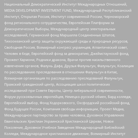
Национальный Демократический Институт Международных Отношений,
MEDIA DEVELOPMENT INVESTMENT FUND, Международный Республиканский
Институт, Открытая Россия, Институт современной России, Черноморский
фонд регионального сотрудничества, Европейская Платформа за
Демократические Выборы, Международный центр электоральных
исследований, Германский фонд Маршалла Соединенных Штатов,
Тихоокеанский центр защиты окружающей среды и природных ресурсов,
Свободная Россия, Всемирный конгресс украинцев, Атлантический совет,
Человек в беде, Европейский фонд за демократию, Джеймстаунский фонд,
Прожект Хармони, Родники дракона, Врачи против насильственного
извлечения органов, Фалунь Дафа, Друзья Фалуньгун, Фалуньгун, Коалиция
по расследованию преследования в отношении Фалуньгун в Китае,
Всемирная организация по расследованию преследований Фалуньгун,
Пражский гражданский центр, Ассоциация школ политических
исследований при Совете Европы, Центр либеральной современности,
Форум русскоязычных европейцев, Немецко-русский обмен, Бард колледж,
Европейский выбор, Фонд Ходорковского, Оксфордский российский фонд,
Фонд Будущее России, Компания свободы информации, Проект Медиа,
Международное партнерство за права человека, Духовное Управление
Евангельских Христиан Украинской Христианской Церкви, Новое
Поколение, Духовное Учебное Заведение Международный Библейский
Колледж, Международное христианское движение, Всемирный Институт