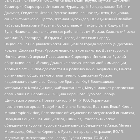
Беловодья, Славянская Община Капища Веды Перуна, Мужская Духовная
Семинария Староверов-Инглингов, Нурджулар, К Богодержавию, Таблиги
Джамаат, Свидетели Иеговы, Русское национальное единство, Национал-
социалистическое общество, Джамаат мувахидов, Объединенный Вилайат
Кабарды, Балкарии и Карачая, Союз славян, Ат-Такфир Валь-Хиджра, Пит
Буль, Национал-социалистическая рабочая партия России, Славянский союз,
Формат-18, Благородный Орден Дьявола, Армия воли народа,
Национальная Социалистическая Инициатива города Череповца, Духовно-
Родовая Держава Русь, Русское национальное единство, Древнерусской
Инглистической церкви Православных Староверов-Инглингов, Русский
общенациональный союз, Движение против нелегальной иммиграции,
Кровь и Честь, О свободе совести и о религиозных объединениях, Омская
организация общественного политического движения Русское
национальное единство, Северное Братство, Клуб Болельщиков
Футбольного Клуба Динамо, Файзрахманисты, Мусульманская религиозная
организация п. Боровский, Община Коренного Русского народа
Щелковского района, Правый сектор, УНА - УНСО, Украинская
повстанческая армия, Тризуб им. Степана Бандеры, Братство, Белый Крест,
Misanthropic division, Религиозное объединение последователей инглиизма,
Народная Социальная Инициатива, TulaSkins, Этнополитическое
объединение Русские, Русское национальное объединение Атака, Мечеть
Мирмамеда, Община Коренного Русского народа г. Астрахани, ВОЛЯ,
Меджлис крымскотатарского народа, Рубеж Севера, ТОЙС, О