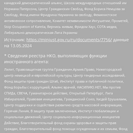
канадский демократический альянс, Школа международных отношений им
Нормана Патерсона, Центр Гражданских Свобод, Фонд Бориса Немцова за
Свободу, Фонд имени Фридриха Науманна за свободу, Феминистское
антивоенное сопротивление, Комитет независимости Ингушетии, Прометей,
Stop Occupation of Karelia, Вернись живым, Фридом Хаус, СОТА медиа,
Либерально-демократическая Лига Украины
Источник:
https://minjust.gov.ru/ru/documents/7756/
данные
на
13.05.2024
* Сведения реестра НКО, выполняющих функции
иностранного агента:
Лилит, Правозащитная группа Гражданин.Армия.Право, Нижегородский
центр немецкой и европейской культуры, Центр гендерных исследований,
Фонд защиты прав граждан Штаб, Институт права и публичной политики,
Фонд борьбы с коррупцией, Альянс врачей, НАСИЛИЮ.НЕТ, Мы против
СПИДа, СВЕЧА, Гуманитарное действие, Открытый Петербург, Лига
Избирателей, Правовая инициатива, Гражданский Союз, Хасдей Ерушалаим,
Центр поддержки и содействия развитию средств массовой информации,
Горячая Линия, В защиту прав заключенных, Институт глобализации и
социальных движений, Центр социально-информационных инициатив
Действие, Благотворительный фонд охраны здоровья и защиты прав
граждан, Благотворительный фонд помощи осужденным и их семьям, Фонд