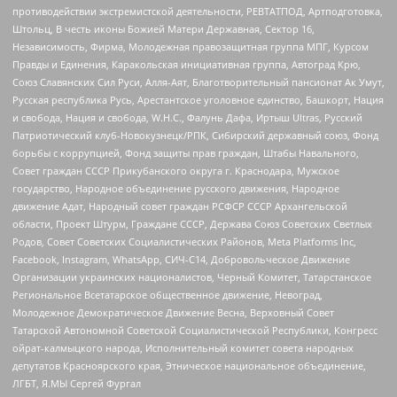
противодействии экстремистской деятельности, РЕВТАТПОД, Артподготовка,
Штольц, В честь иконы Божией Матери Державная, Сектор 16,
Независимость, Фирма, Молодежная правозащитная группа МПГ, Курсом
Правды и Единения, Каракольская инициативная группа, Автоград Крю,
Союз Славянских Сил Руси, Алля-Аят, Благотворительный пансионат Ак Умут,
Русская республика Русь, Арестантское уголовное единство, Башкорт, Нация
и свобода, Нация и свобода, W.H.С., Фалунь Дафа, Иртыш Ultras, Русский
Патриотический клуб-Новокузнецк/РПК, Сибирский державный союз, Фонд
борьбы с коррупцией, Фонд защиты прав граждан, Штабы Навального,
Совет граждан СССР Прикубанского округа г. Краснодара, Мужское
государство, Народное объединение русского движения, Народное
движение Адат, Народный совет граждан РСФСР СССР Архангельской
области, Проект Штурм, Граждане СССР, Держава Союз Советских Светлых
Родов, Совет Советских Социалистических Районов, Meta Platforms Inc,
Facebook, Instagram, WhatsApp, СИЧ-С14, Добровольческое Движение
Организации украинских националистов, Черный Комитет, Татарстанское
Региональное Всетатарское общественное движение, Невоград,
Молодежное Демократическое Движение Весна, Верховный Совет
Татарской Автономной Советской Социалистической Республики, Конгресс
ойрат-калмыцкого народа, Исполнительный комитет совета народных
депутатов Красноярского края, Этническое национальное объединение,
ЛГБТ, Я.МЫ Сергей Фургал