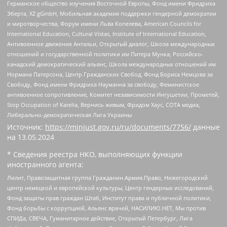
Германское общество изучения Восточной Европы, Фонд имени Фридриха
Эберта, XZ gGmbH, Мобильная академия поддержки гендерной демократии
и миротворчества, Форум имени Льва Копелева, American Councils for
International Education, Cultural Vistas, Institute of International Education,
Антивоенное движение Антальи, Открытый диалог, Школа международных
отношений и государственной политики им Питера Мунка, Российско-
канадский демократический альянс, Школа международных отношений им
Нормана Патерсона, Центр Гражданских Свобод, Фонд Бориса Немцова за
Свободу, Фонд имени Фридриха Науманна за свободу, Феминистское
антивоенное сопротивление, Комитет независимости Ингушетии, Прометей,
Stop Occupation of Karelia, Вернись живым, Фридом Хаус, СОТА медиа,
Либерально-демократическая Лига Украины
Источник:
https://minjust.gov.ru/ru/documents/7756/
данные
на
13.05.2024
* Сведения реестра НКО, выполняющих функции
иностранного агента:
Лилит, Правозащитная группа Гражданин.Армия.Право, Нижегородский
центр немецкой и европейской культуры, Центр гендерных исследований,
Фонд защиты прав граждан Штаб, Институт права и публичной политики,
Фонд борьбы с коррупцией, Альянс врачей, НАСИЛИЮ.НЕТ, Мы против
СПИДа, СВЕЧА, Гуманитарное действие, Открытый Петербург, Лига