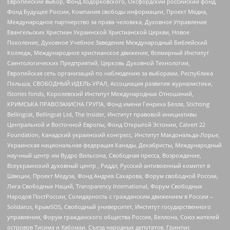
Европейский выбор, Фонд Ходорковского, Оксфордский российский фонд,
Фонд Будущее России, Компания свободы информации, Проект Медиа,
Международное партнерство за права человека, Духовное Управление
Евангельских Христиан Украинской Христианской Церкви, Новое
Поколение, Духовное Учебное Заведение Международный Библейский
Колледж, Международное христианское движение, Всемирный Институт
Саентологических Предприятий, Церковь Духовной Технологии,
Европейская сеть организаций по наблюдению за выборами, Республика
Польша, СВОБОДНЫЙ ИДЕЛЬ-УРАЛ, Ассоциация развития журналистики,
IStories fonds, Королевский Институт Международных Отношений,
КРИМСЬКА ПРАВОЗАХИСНА ГРУПА, Фонд имени Генриха Бёлля, Stichting
Bellingcat, Bellingcat Ltd, The Insider, Институт правовой инициативы
Центральной и Восточной Европы, Фонд Открытой Эстонии, Calvert 22
Foundation, Канадский украинский конгресс, Институт Макдональда-Лорье,
Украинская национальная федерация Канады, Декабристы, Международный
научный центр им Вудро Вильсона, Свободная пресса, Возрождение,
Всеукраинский духовный центр , Риддл, Русский антивоенный комитет в
Швеции, Проект Медуза, Фонд Андрея Сахарова, Форум свободной России,
Лига Свободных Наций, Transparеncy International, Форум Свободных
Народов ПостРоссии, Солидарность с гражданским движением в России –
Solidarus, КрымSOS, Свободный университет, Институт государственного
управления, Форум гражданского общества Россия, Беллона, Союз жителей
островов Тисима и Хабомаи, Съезд народных депутатов, Гринпис