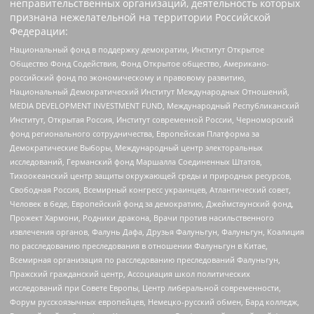
неправительственных организаций, деятельность которых
признана нежелательной на территории Российской
Федерации:
Национальный фонд в поддержку демократии, Институт Открытое
Общество Фонд Содействия, Фонд Открытое общество, Американо-
российский фонд по экономическому и правовому развитию,
Национальный Демократический Институт Международных Отношений,
MEDIA DEVELOPMENT INVESTMENT FUND, Международный Республиканский
Институт, Открытая Россия, Институт современной России, Черноморский
фонд регионального сотрудничества, Европейская Платформа за
Демократические Выборы, Международный центр электоральных
исследований, Германский фонд Маршалла Соединенных Штатов,
Тихоокеанский центр защиты окружающей среды и природных ресурсов,
Свободная Россия, Всемирный конгресс украинцев, Атлантический совет,
Человек в беде, Европейский фонд за демократию, Джеймстаунский фонд,
Прожект Хармони, Родники дракона, Врачи против насильственного
извлечения органов, Фалунь Дафа, Друзья Фалуньгун, Фалуньгун, Коалиция
по расследованию преследования в отношении Фалуньгун в Китае,
Всемирная организация по расследованию преследований Фалуньгун,
Пражский гражданский центр, Ассоциация школ политических
исследований при Совете Европы, Центр либеральной современности,
Форум русскоязычных европейцев, Немецко-русский обмен, Бард колледж,