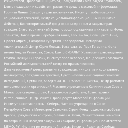
Избирателей, Правовая инициатива, Гражданский Союз, Хасдей Ерушалаим,
Центр поддержки и содействия развитию средств массовой информации,
Горячая Линия, В защиту прав заключенных, Институт глобализации и
социальных движений, Центр социально-информационных инициатив
Действие, Благотворительный фонд охраны здоровья и защиты прав
граждан, Благотворительный фонд помощи осужденным и их семьям, Фонд
Тольятти, Новое время, Серебряная тайга, Так-Так-Так, Сова, центр Анна,
Проект Апрель, Самарская губерния, Эра здоровья, Мемориал,
Аналитический Центр Юрия Левады, Издательство Парк Гагарина, Фонд
имени Андрея Рылькова, Сфера, Центр СИБАЛЬТ, Уральская правозащитная
группа, Женщины Евразии, Институт прав человека, Фонд защиты гласности,
Российский исследовательский центр по правам человека,
Дальневосточный центр развития гражданских инициатив и социального
партнерства, Гражданское действие, Центр независимых социологических
исследований, Сутяжник, АКАДЕМИЯ ПО ПРАВАМ ЧЕЛОВЕКА, Центр развития
некоммерческих организаций, Частное учреждение в Калининграде Совета
Министров северных стран, Гражданское содействие, Трансперенси
Интернешнл-Р, Центр Защиты Прав Средств Массовой Информации,
Институт развития прессы - Сибирь, Частное учреждение в Санкт-
Петербурге Совета Министров Северных Стран, Фонд поддержки свободы
прессы, Гражданский контроль, Человек и Закон, Общественная комиссия
по сохранению наследия академика Сахарова, Информационное агентство
МЕМО. РУ, Институт региональной прессы, Институт Развития Свободы