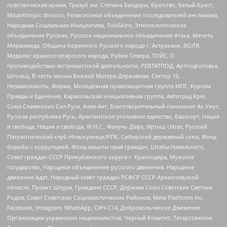
повстанческая армия, Тризуб им. Степана Бандеры, Братство, Белый Крест,
Misanthropic division, Религиозное объединение последователей инглиизма,
Народная Социальная Инициатива, TulaSkins, Этнополитическое
объединение Русские, Русское национальное объединение Атака, Мечеть
Мирмамеда, Община Коренного Русского народа г. Астрахани, ВОЛЯ,
Меджлис крымскотатарского народа, Рубеж Севера, ТОЙС, О
противодействии экстремистской деятельности, РЕВТАТПОД, Артподготовка,
Штольц, В честь иконы Божией Матери Державная, Сектор 16,
Независимость, Фирма, Молодежная правозащитная группа МПГ, Курсом
Правды и Единения, Каракольская инициативная группа, Автоград Крю,
Союз Славянских Сил Руси, Алля-Аят, Благотворительный пансионат Ак Умут,
Русская республика Русь, Арестантское уголовное единство, Башкорт, Нация
и свобода, Нация и свобода, W.H.С., Фалунь Дафа, Иртыш Ultras, Русский
Патриотический клуб-Новокузнецк/РПК, Сибирский державный союз, Фонд
борьбы с коррупцией, Фонд защиты прав граждан, Штабы Навального,
Совет граждан СССР Прикубанского округа г. Краснодара, Мужское
государство, Народное объединение русского движения, Народное
движение Адат, Народный совет граждан РСФСР СССР Архангельской
области, Проект Штурм, Граждане СССР, Держава Союз Советских Светлых
Родов, Совет Советских Социалистических Районов, Meta Platforms Inc,
Facebook, Instagram, WhatsApp, СИЧ-С14, Добровольческое Движение
Организации украинских националистов, Черный Комитет, Татарстанское