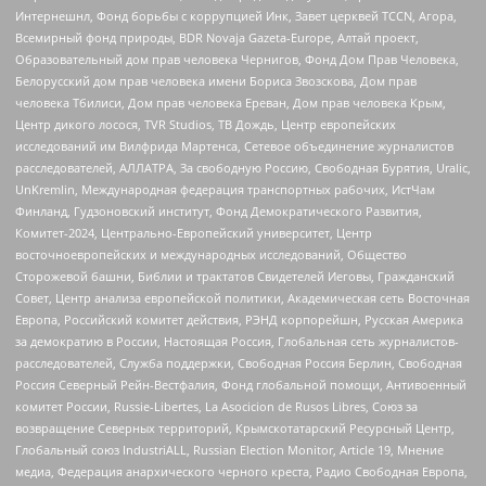
Интернешнл, Фонд борьбы с коррупцией Инк, Завет церквей TCCN, Агора,
Всемирный фонд природы, BDR Novaja Gazeta-Europe, Алтай проект,
Образовательный дом прав человека Чернигов, Фонд Дом Прав Человека,
Белорусский дом прав человека имени Бориса Звозскова, Дом прав
человека Тбилиси, Дом прав человека Ереван, Дом прав человека Крым,
Центр дикого лосося, TVR Studios, ТВ Дождь, Центр европейских
исследований им Вилфрида Мартенса, Сетевое объединение журналистов
расследователей, АЛЛАТРА, За свободную Россию, Свободная Бурятия, Uralic,
UnKremlin, Международная федерация транспортных рабочих, ИстЧам
Финланд, Гудзоновский институт, Фонд Демократического Развития,
Комитет-2024, Центрально-Европейский университет, Центр
восточноевропейских и международных исследований, Общество
Сторожевой башни, Библии и трактатов Свидетелей Иеговы, Гражданский
Совет, Центр анализа европейской политики, Академическая сеть Восточная
Европа, Российский комитет действия, РЭНД корпорейшн, Русская Америка
за демократию в России, Настоящая Россия, Глобальная сеть журналистов-
расследователей, Служба поддержки, Свободная Россия Берлин, Свободная
Россия Северный Рейн-Вестфалия, Фонд глобальной помощи, Антивоенный
комитет России, Russie-Libertes, La Asocicion de Rusos Libres, Союз за
возвращение Северных территорий, Крымскотатарский Ресурсный Центр,
Глобальный союз IndustriALL, Russian Election Monitor, Article 19, Мнение
медиа, Федерация анархического черного креста, Радио Свободная Европа,