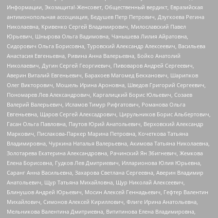
Информации, Экозащита!-Женсовет, Общественный вердикт, Евразийская
антимонопольная ассоциация, Бедушев Петр Петрович, Дзугкоева Регина
Николаевна, Кривенко Сергей Владимирович, Милославский Павел
Юрьевич, Шнырова Ольга Вадимовна, Чанышева Лилия Айратовна,
Сидорович Ольга Борисовна, Туровский Александр Алексеевич, Васильева
Анастасия Евгеньевна, Ривина Анна Валерьевна, Бойко Анатолий
Николаевич, Дугин Сергей Георгиевич, Пивоваров Андрей Сергеевич,
Аверин Виталий Евгеньевич, Барахоев Магомед Бекханович, Шарипков
Олег Викторович, Мошель Ирина Ароновна, Шведов Григорий Сергеевич,
Пономарев Лев Александрович, Каргалицкий Борис Юльевич, Созаев
Валерий Валерьевич, Исламов Тимур Рифгатович, Романова Ольга
Евгеньевна, Щаров Сергей Алексадрович, Цирульников Борис Альбертович,
Гасан Ольга Павловна, Паутов Юрий Анатольевич, Верховский Александр
Маркович, Пислакова-Паркер Марина Петровна, Кочеткова Татьяна
Владимировна, Чуркина Наталья Валерьевна, Акимова Татьяна Николаевна,
Золотарева Екатерина Александровна, Рачинский Ян Збигневич, Жемкова
Елена Борисовна, Гудков Лев Дмитриевич, Илларионова Юлия Юрьевна,
Саранг Анна Васильевна, Захарова Светлана Сергеевна, Аверин Владимир
Анатольевич, Щур Татьяна Михайловна, Щур Николай Алексеевич,
Блинушов Андрей Юрьевич, Мосин Алексей Геннадьевич, Гефтер Валентин
Михайлович, Симонов Алексей Кириллович, Флиге Ирина Анатольевна,
Мельникова Валентина Дмитриевна, Вититинова Елена Владимировна,