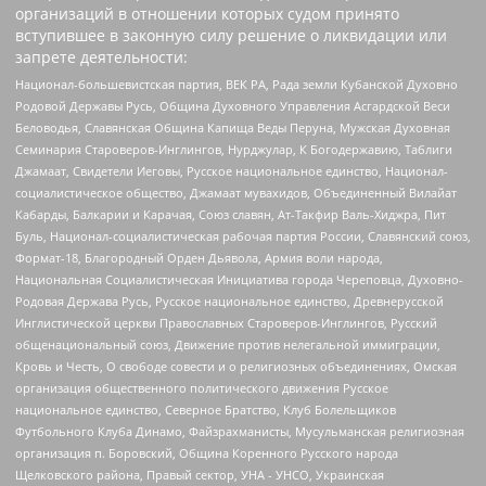
организаций в отношении которых судом принято
вступившее в законную силу решение о ликвидации или
запрете деятельности:
Национал-большевистская партия, ВЕК РА, Рада земли Кубанской Духовно
Родовой Державы Русь, Община Духовного Управления Асгардской Веси
Беловодья, Славянская Община Капища Веды Перуна, Мужская Духовная
Семинария Староверов-Инглингов, Нурджулар, К Богодержавию, Таблиги
Джамаат, Свидетели Иеговы, Русское национальное единство, Национал-
социалистическое общество, Джамаат мувахидов, Объединенный Вилайат
Кабарды, Балкарии и Карачая, Союз славян, Ат-Такфир Валь-Хиджра, Пит
Буль, Национал-социалистическая рабочая партия России, Славянский союз,
Формат-18, Благородный Орден Дьявола, Армия воли народа,
Национальная Социалистическая Инициатива города Череповца, Духовно-
Родовая Держава Русь, Русское национальное единство, Древнерусской
Инглистической церкви Православных Староверов-Инглингов, Русский
общенациональный союз, Движение против нелегальной иммиграции,
Кровь и Честь, О свободе совести и о религиозных объединениях, Омская
организация общественного политического движения Русское
национальное единство, Северное Братство, Клуб Болельщиков
Футбольного Клуба Динамо, Файзрахманисты, Мусульманская религиозная
организация п. Боровский, Община Коренного Русского народа
Щелковского района, Правый сектор, УНА - УНСО, Украинская