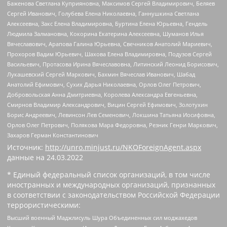
Баженова Светлана Куприяновна, Максимов Сергей Владимирович, Беляев
Сергей Иванович, Голубева Елена Николаевна, Ганнушкина Светлана
Алексеевна, Закс Елена Владимировна, Буртина Елена Юрьевна, Гендель
Людмила Залмановна, Кокорина Екатерина Алексеевна, Шуманов Илья
Вячеславович, Арапова Галина Юрьевна, Свечников Анатолий Мариевич,
Прохоров Вадим Юрьевич, Шахова Елена Владимировна, Подузов Сергей
Васильевич, Протасова Ирина Вячеславовна, Литинский Леонид Борисович,
Лукашевский Сергей Маркович, Бахмин Вячеслав Иванович, Шабад
Анатолий Ефимович, Сухих Дарья Николаевна, Орлов Олег Петрович,
Добровольская Анна Дмитриевна, Королева Александра Евгеньевна,
Смирнов Владимир Александрович, Вицин Сергей Ефимович, Золотухин
Борис Андреевич, Левинсон Лев Семенович, Локшина Татьяна Иосифовна,
Орлов Олег Петрович, Полякова Мара Федоровна, Резник Генри Маркович,
Захаров Герман Константинович
Источник:
http://unro.minjust.ru/NKOForeignAgent.aspx
данные на
24.03.2022
* Единый федеральный список организаций, в том числе
иностранных и международных организаций, признанных
в соответствии с законодательством Российской Федерации
террористическими:
Высший военный Маджлисуль Шура Объединенных сил моджахедов