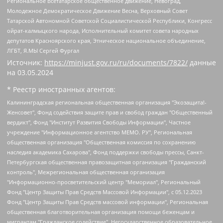
Региональное Всетатарское общественное движение, Невоград,
Молодежное Демократическое Движение Весна, Верховный Совет
Татарской Автономной Советской Социалистической Республики, Конгресс
ойрат-калмыцкого народа, Исполнительный комитет совета народных
депутатов Красноярского края, Этническое национальное объединение,
ЛГБТ, Я.МЫ Сергей Фургал
Источник:
https://minjust.gov.ru/ru/documents/7822/
данные
на
03.05.2024
* Реестр иностранных агентов:
Калининградская региональная общественная организация "Экозащита!-Женсовет", Фонд содействия защите прав и свобод граждан "Общественный вердикт", Фонд "Институт Развития Свободы Информации", Частное учреждение "Информационное агентство МЕМО. РУ", Региональная общественная организация "Общественная комиссия по сохранению наследия академика Сахарова", Фонд поддержки свободы прессы, Санкт-Петербургская общественная правозащитная организация "Гражданский контроль", Межрегиональная общественная организация "Информационно-просветительский центр "Мемориал", Региональный Фонд "Центр Защиты Прав Средств Массовой Информации", с 05.12.2023 Фонд "Центр Защиты Прав Средств массовой информации", Региональная общественная благотворительная организация помощи беженцам и мигрантам "Гражданское содействие", Негосударственное образовательное учреждение дополнительного профессионального образования (повышение квалификации) специалистов "АКАДЕМИЯ ПО ПРАВАМ ЧЕЛОВЕКА", Свердловская региональная общественная организация "Сутяжник", Автономная некоммерческая организация "Центр независимых социологических исследований", Союз общественных объединений "Российский исследовательский центр по правам человека", Региональное общественное учреждение научно-информационный центр "МЕМОРИАЛ", Некоммерческая организация "Фонд защиты гласности", Автономная некоммерческая организация "Институт прав человека", Городская общественная организация "Екатеринбургское общество "МЕМОРИАЛ", Городская общественная организация "Рязанское историко-просветительское и правозащитное общество "Мемориал" (Рязанский Мемориал), Челябинский региональный орган общественной самодеятельности – женское общественное объединение "Женщины Евразии", Челябинский региональный орган общественной самодеятельности "Уральская правозащитная группа", Фонд содействия защите здоровья и социальной справедливости имени Андрея Рылькова, Автономная Некоммерческая Организация "Аналитический Центр Юрия Левады", Автономная некоммерческая организация социальной поддержки населения "Проект Апрель", Региональная общественная организация помощи женщинам и детям, находящимся в кризисной ситуации "Информационно-методический центр "Анна", Фонд содействия развитию массовых коммуникаций и правовому просвещению "Так-так-Так", Фонд содействия устойчивому развитию "Серебряная тайга", Свердловский региональный общественный фонд социальных проектов "Новое время", "Idel.Реалии", Кавказ.Реалии, Крым.Реалии, Телеканал Настоящее Время, Татаро-башкирская служба Радио Свобода (Azatliq Radiosi), Радио Свободная Европа/Радио Свобода (PCE/PC), "Сибирь.Реалии", "Фактограф", Благотворительный фонд помощи осужденным и их семьям, Автономная некоммерческая организация "Институт глобализации и социальных движений", Фонд "В защиту прав заключенных", Частное учреждение "Центр поддержки и содействия развитию средств массовой информации", Пензенский региональный общественный благотворительный фонд "Гражданский союз", "Север.Реалии", Некоммерческая организация Фонд "Правовая инициатива", Общество с ограниченной ответственностью "Радио Свободная Европа/Радио Свобода", Чешское информационное агентство "MEDIUM-ORIENT", Красноярская региональная общественная организация "Мы против СПИДа", Камалягин Денис Николаевич, Маркелов Сергей Евгеньевич, Пономарев Лев Александрович, Савицкая Людмила Алексеевна, Автономная некоммерческая организация "Центр по работе с проблемой насилия "НАСИЛИЮ.НЕТ", Межрегиональный профессиональный союз работников здравоохранения "Альянс врачей", Юридическое лицо, зарегистрированное в Латвийской Республике, SIA "Medusa Project" (регистрационный номер 40103797863, дата регистрации 10.06.2014), Некоммерческая организация "Фонд по борьбе с коррупцией", Автономная некоммерческая организация "Институт права и публичной политики", Баданин Роман Сергеевич, Гликин Максим Александрович, Железнова Мария Михайловна, Лукьянова Юлия Сергеевна, Маетная Елизавета Витальевна, Маняхин Петр Борисович, Чуракова Ольга Владимировна, Ярош Юлия Петровна, Юридическое лицо "The Insider SIA", зарегистрированное в Риге, Латвийская Республика (дата регистрации 26.06.2015), являющееся администратором доменного имени интернет-издания "The Insider SIA", https://theins.ru, Постернак Алексей Евгеньевич, Рубин Михаил Аркадьевич, Анин Роман Александрович, Юридическое лицо Istories fonds, зарегистрированное в Латвийской Республике (регистрационный номер 50008295751, дата регистрации 24.02.2020), Великовский Дмитрий Александрович, Долинина Ирина Николаевна, Мароховская Алеся Алексеевна, Шлейнов Роман Юрьевич, Шмагун Олеся Валентиновна, Общество с ограниченной ответственностью "Альтаир 2021", Общество с ограниченной ответственностью "Вега 2021", Общество с ограниченной ответственностью "Главный редактор 2021", Общество с ограниченной ответственностью "Ромашки монолит", Важенков Артем Валерьевич, Ивановская областная общественная организация "Центр гендерных исследований", Гурман Юрий Альбертович, Медиапроект "ОВД-Инфо", Егоров Владимир Владимирович, Жилинский Владимир Александрович, Общество с ограниченной ответственностью "ЗП", Иванова София Юрьевна, Карезина Инна Павловна, Кильтау Екатерина Викторовна, Петров Алексей Викторович, Пискунов Сергей Евгеньевич, Смирнов Сергей Сергеевич, Тихонов Михаил Сергеевич, Общество с ограниченной ответственностью "ЖУРНАЛИСТ-ИНОСТРАННЫЙ АГЕНТ", Арапова Галина Юрьевна, Вольтская Татьяна Анатольевна, Американская компания "Mason G.E.S. Anonymous Foundation" (США), являющаяся владельцем интернет-издания https://mnews.world/, Компания "Stichting Bellingcat", зарегистрированная в Нидерландах (дата регистрации 11.07.2018), Захаров Андрей Вячеславович, Клепиковская Екатерина Дмитриевна, Общество с ограниченной ответственностью "МЕМО", Перл Роман Александрович, Симонов Евгений Алексеевич, Соловьева Елена Анатольевна, Сотников Даниил Владимирович, Сурначева Елизавета Дмитриевна, Автономная некоммерческая организация по защите прав человека и информированию населения "Якутия – Наше Мнение", Общество с ограниченной ответственностью "Москоу диджитал медиа", с 26.01.2023 Общество с ограниченной ответственностью "Чайка Белые сады", Ветошкина Валерия Валерьевна, Заговора Максим Александрович, Межрегиональное общественное движение "Российская ЛГБТ - сеть", Оленичев Максим Владимирович, Павлов Иван Юрьевич, Скворцова Елена Сергеевна, Общество с ограниченной ответственностью "Как бы инагент", Кочетков Игорь Викторович, Общество с ограниченной ответственностью "Честные выборы", Еланчик Олег Александрович, Общество с ограниченной ответственностью "Нобелевский призыв", Гималова Регина Эмилевна, Григорьев Андрей Валерьевич, Григорьева Алина Александровна, Ассоциация по содействию защите прав призывников, альтернативнослужащих и военнослужащих "Правозащитная группа "Гражданин.Армия.Право", Хисамова Регина Фаритовна, Автономная некоммерческая организация по реализации социально-правовых программ "Лилит", Дальневосточное общественное движение "Маяк", Санкт-Петербургская ЛГБТ-инициативная группа "Выход", Инициативная группа ЛГБТ+ "Реверс", Алексеев Андрей Викторович, Бекбулатова Таисия Львовна, Беляев Иван Михайлович, Владыкина Елена Сергеевна, Гельман Марат Александрович, Никульшина Вероника Юрьевна, Толоконникова Надежда Андреевна, Шендерович Виктор Анатольевич, Общество с ограниченной ответственностью "Данное сообщение", Общество с ограниченной ответственностью Издательский дом "Новая глава", Айнбиндер Александра Александровна, Московский комьюнити-центр для ЛГБТ+инициатив, Благотворительный фонд развития филантропии, Deutsche Welle (Германия, Kurt-Schumacher-Strasse 3, 53113 Bonn), Борзунова Мария Михайловна, Воробьев Виктор Викторович, Голубева Анна Львовна, Константинова Алла Михайловна, Малкова Ирина Владимировна, Мурадов Мурад Абдулгалимович, Осетинская Елизавета Николаевна, Понасенков Евгений Николаевич, Ганапольский Матвей Юрьевич, Киселев Евгений Алексеевич, Борухович Ирина Григорьевна, Дремин Иван Тимофеевич, Дубровский Дмитрий Викторович, Красноярская региональная общественная организация поддержки и развития альтернативных образовательных технологий и межкультурных коммуникаций "ИНТЕРРА", Маяковская Екатерина Алексеевна, Фейгин Марк Захарович, Филимонов Андрей Викторович, Дзугкоева Регина Николаевна, Доброхотов Роман Александрович, Дудь Юрий Александрович, Елкин Сергей Владимирович, Кругликов Кирилл Игоревич, Сабунаева Мария Леонидовна, Семенов Алексей Владимирович, Шаинян Карен Багратович, Шульман Екатерина Михайловна, Асафьев Артур Валерьевич, Вахштайн Виктор Семенович, Венедиктов Алексей Алексеевич, Лушникова Екатерина Евгеньевна, Волков Леонид Михайлович, Невзоров Александр Глебович, Пархоменко Сергей Борисович, Сироткин Ярослав Николаевич, Кара-Мурза Владимир Владимирович, Баранова Наталья Владимировна, Гозман Леонид Яковлевич, Кагарлицкий Борис Юльевич, Климарев Михаил Валерьевич, Милов Владимир Станиславович, Автономная некоммерческая организация Краснодарский центр современного искусства "Типография", Моргенштерн Алишер Тагирович, Соболь Любовь Эдуардовна, Общество с ограниченной ответственностью "ЛИЗА НОРМ", Каспаров Гарри Кимович, Ходорковский Михаил Борисович, Общество с ограниченной ответственностью "Апрельские тезисы", Данилович Ирина Брониславовна, Кашин Олег Владимирович, Петров Николай Владимирович, Пивоваров Алексей Владимирович, Соколов Михаил Владимирович, Цветкова Юлия Владимировна, Чичваркин Евгений Александрович, Комитет против пыток/Команда против пыток, Общество с ограниченной ответственностью "Первый научный", Общество с ограниченной ответственностью "Вертолет и ко", Белоцерковская Вероника Борисовна, Кац Максим Евгеньевич, Лазарева Татьяна Юрьевна, Шаведдинов Руслан Табризович, Яшин Илья Валерьевич, Общество с ограниченной ответственностью "Иноагент ААВ", Алешковский Дмитрий Петрович, Альбац Евгения Марковна, Быков Дмитрий Львович, Галямина Юлия Евгеньевна, Лойко Сергей Леонидович, Мартынов Кирилл Константинович, Медведев Сергей Александрович, Крашенинников Федор Геннадиевич, Гордеева Катерина Вл