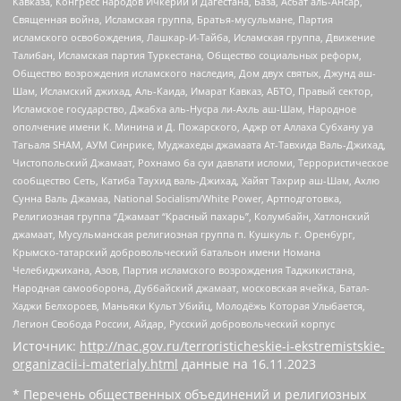
Кавказа, Конгресс народов Ичкерии и Дагестана, База, Асбат аль-Ансар,
Священная война, Исламская группа, Братья-мусульмане, Партия
исламского освобождения, Лашкар-И-Тайба, Исламская группа, Движение
Талибан, Исламская партия Туркестана, Общество социальных реформ,
Общество возрождения исламского наследия, Дом двух святых, Джунд аш-
Шам, Исламский джихад, Аль-Каида, Имарат Кавказ, АБТО, Правый сектор,
Исламское государство, Джабха аль-Нусра ли-Ахль аш-Шам, Народное
ополчение имени К. Минина и Д. Пожарского, Аджр от Аллаха Субхану уа
Тагьаля SHAM, АУМ Синрике, Муджахеды джамаата Ат-Тавхида Валь-Джихад,
Чистопольский Джамаат, Рохнамо ба суи давлати исломи, Террористическое
сообщество Сеть, Катиба Таухид валь-Джихад, Хайят Тахрир аш-Шам, Ахлю
Сунна Валь Джамаа, National Socialism/White Power, Артподготовка,
Религиозная группа “Джамаат “Красный пахарь”, Колумбайн, Хатлонский
джамаат, Мусульманская религиозная группа п. Кушкуль г. Оренбург,
Крымско-татарский добровольческий батальон имени Номана
Челебиджихана, Азов, Партия исламского возрождения Таджикистана,
Народная самооборона, Дуббайский джамаат, московская ячейка, Батал-
Хаджи Белхороев, Маньяки Культ Убийц, Молодёжь Которая Улыбается,
Легион Свобода России, Айдар, Русский добровольческий корпус
Источник:
http://nac.gov.ru/terroristicheskie-i-ekstremistskie-
organizacii-i-materialy.html
данные на
16.11.2023
* Перечень общественных объединений и религиозных