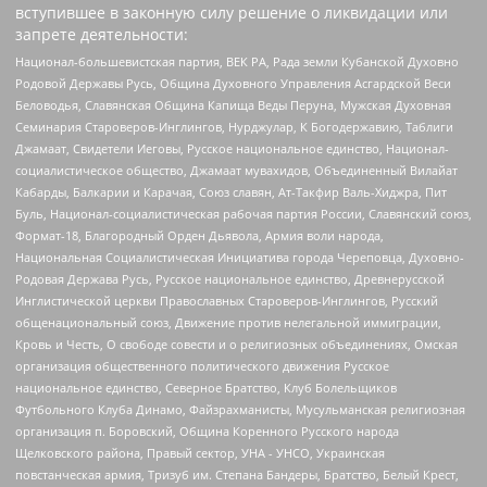
вступившее в законную силу решение о ликвидации или
запрете деятельности:
Национал-большевистская партия, ВЕК РА, Рада земли Кубанской Духовно
Родовой Державы Русь, Община Духовного Управления Асгардской Веси
Беловодья, Славянская Община Капища Веды Перуна, Мужская Духовная
Семинария Староверов-Инглингов, Нурджулар, К Богодержавию, Таблиги
Джамаат, Свидетели Иеговы, Русское национальное единство, Национал-
социалистическое общество, Джамаат мувахидов, Объединенный Вилайат
Кабарды, Балкарии и Карачая, Союз славян, Ат-Такфир Валь-Хиджра, Пит
Буль, Национал-социалистическая рабочая партия России, Славянский союз,
Формат-18, Благородный Орден Дьявола, Армия воли народа,
Национальная Социалистическая Инициатива города Череповца, Духовно-
Родовая Держава Русь, Русское национальное единство, Древнерусской
Инглистической церкви Православных Староверов-Инглингов, Русский
общенациональный союз, Движение против нелегальной иммиграции,
Кровь и Честь, О свободе совести и о религиозных объединениях, Омская
организация общественного политического движения Русское
национальное единство, Северное Братство, Клуб Болельщиков
Футбольного Клуба Динамо, Файзрахманисты, Мусульманская религиозная
организация п. Боровский, Община Коренного Русского народа
Щелковского района, Правый сектор, УНА - УНСО, Украинская
повстанческая армия, Тризуб им. Степана Бандеры, Братство, Белый Крест,