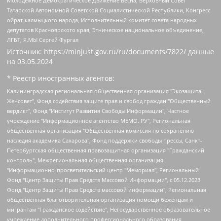
Молодежное Демократическое Движение Весна, Верховный Совет
Татарской Автономной Советской Социалистической Республики, Конгресс
ойрат-калмыцкого народа, Исполнительный комитет совета народных
депутатов Красноярского края, Этническое национальное объединение,
ЛГБТ, Я.МЫ Сергей Фургал
Источник:
https://minjust.gov.ru/ru/documents/7822/
данные
на
03.05.2024
* Реестр иностранных агентов:
Калининградская региональная общественная организация "Экозащита!-Женсовет", Фонд содействия защите прав и свобод граждан "Общественный вердикт", Фонд "Институт Развития Свободы Информации", Частное учреждение "Информационное агентство МЕМО. РУ", Региональная общественная организация "Общественная комиссия по сохранению наследия академика Сахарова", Фонд поддержки свободы прессы, Санкт-Петербургская общественная правозащитная организация "Гражданский контроль", Межрегиональная общественная организация "Информационно-просветительский центр "Мемориал", Региональный Фонд "Центр Защиты Прав Средств Массовой Информации", с 05.12.2023 Фонд "Центр Защиты Прав Средств массовой информации", Региональная общественная благотворительная организация помощи беженцам и мигрантам "Гражданское содействие", Негосударственное образовательное учреждение дополнительного профессионального образования (повышение квалификации) специалистов "АКАДЕМИЯ ПО ПРАВАМ ЧЕЛОВЕКА", Свердловская региональная общественная организация "Сутяжник", Автономная некоммерческая организация "Центр независимых социологических исследований", Союз общественных объединений "Российский исследовательский центр по правам человека", Региональное общественное учреждение научно-информационный центр "МЕМОРИАЛ", Некоммерческая организация "Фонд защиты гласности", Автономная некоммерческая организация "Институт прав человека", Городская общественная организация "Екатеринбургское общество "МЕМОРИАЛ", Городская общественная организация "Рязанское историко-просветительское и правозащитное общество "Мемориал" (Рязанский Мемориал), Челябинский региональный орган общественной самодеятельности – женское общественное объединение "Женщины Евразии", Челябинский региональный орган общественной самодеятельности "Уральская правозащитная группа", Фонд содействия защите здоровья и социальной справедливости имени Андрея Рылькова, Автономная Некоммерческая Организация "Аналитический Центр Юрия Левады", Автономная некоммерческая организация социальной поддержки населения "Проект Апрель", Региональная общественная организация помощи женщинам и детям, находящимся в кризисной ситуации "Информационно-методический центр "Анна", Фонд содействия развитию массовых коммуникаций и правовому просвещению "Так-так-Так", Фонд содействия устойчивому развитию "Серебряная тайга", Свердловский региональный общественный фонд социальных проектов "Новое время", "Idel.Реалии", Кавказ.Реалии, Крым.Реалии, Телеканал Настоящее Время, Татаро-башкирская служба Радио Свобода (Azatliq Radiosi), Радио Свободная Европа/Радио Свобода (PCE/PC), "Сибирь.Реалии", "Фактограф", Благотворительный фонд помощи осужденным и их семьям, Автономная некоммерческая организация "Институт глобализации и социальных движений", Фонд "В защиту прав заключенных", Частное учреждение "Центр поддержки и содействия развитию средств массовой информации", Пензенский региональный общественный благотворительный фонд "Гражданский союз", "Север.Реалии", Некоммерческая организация Фонд "Правовая инициатива", Общество с ограниченной ответственностью "Радио Свободная Европа/Радио Свобода", Чешское информационное агентство "MEDIUM-ORIENT", Красноярская региональная общественная организация "Мы против СПИДа", Камалягин Денис Николаевич, Маркелов Сергей Евгеньевич, Пономарев Лев Александрович, Савицкая Людмила Алексеевна, Автономная некоммерческая организация "Центр по работе с проблемой насилия "НАСИЛИЮ.НЕТ", Межрегиональный профессиональный союз работников здравоохранения "Альянс врачей", Юридическое лицо, зарегистрированное в Латвийской Республике, SIA "Medusa Project" (регистрационный номер 40103797863, дата регистрации 10.06.2014), Некоммерческая организация "Фонд по борьбе с коррупцией", Автономная некоммерческая организация "Институт права и публичной политики", Баданин Роман Сергеевич, Гликин Максим Александрович, Железнова Мария Михайловна, Лукьянова Юлия Сергеевна, Маетная Елизавета Витальевна, Маняхин Петр Борисович, Чуракова Ольга Владимировна, Ярош Юлия Петровна, Юридическое лицо "The Insider SIA", зарегистрированное в Риге, Латвийская Республика (дата регистрации 26.06.2015), являющееся администратором доменного имени интернет-издания "The Insider SIA", https://theins.ru, Постернак Алексей Евгеньевич, Рубин Михаил Аркадьевич, Анин Роман Александрович, Юридическое лицо Istories fonds, зарегистрированное в Латвийской Республике (регистрационный номер 50008295751, дата регистрации 24.02.2020), Великовский Дмитрий Александрович, Долинина Ирина Николаевна, Мароховская Алеся Алексеевна, Шлейнов Роман Юрьевич, Шмагун Олеся Валентиновна, Общество с ограниченной ответственностью "Альтаир 2021", Общество с ограниченной ответственностью "Вега 2021", Общество с ограниченной ответственностью "Главный редактор 2021", Общество с ограниченной ответственностью "Ромашки монолит", Важенков Артем Валерьевич, Ивановская областная общественная организация "Центр гендерных исследований", Гурман Юрий Альбертович, Медиапроект "ОВД-Инфо", Егоров Владимир Владимирович, Жилинский Владимир Александрович, Общество с ограниченной ответственностью "ЗП", Иванова София Юрьевна, Карезина Инна Павловна, Кильтау Екатерина Викторовна, Петров Алексей Викторович, Пискунов Сергей Евгеньевич, Смирнов Сергей Сергеевич, Тихонов Михаил Сергеевич, Общество с ограниченной ответственностью "ЖУРНАЛИСТ-ИНОСТРАННЫЙ АГЕНТ", Арапова Галина Юрьевна, Вольтская Татьяна Анатольевна, Американская компания "Mason G.E.S. Anonymous Foundation" (США), являющаяся владельцем интернет-издания https://mnews.world/, Компания "Stichting Bellingcat", зарегистрированная в Нидерландах (дата регистрации 11.07.2018), Захаров Андрей Вячеславович, Клепиковская Екатерина Дмитриевна, Общество с ограниченной ответственностью "МЕМО", Перл Роман Александрович, Симонов Евгений Алексеевич, Соловьева Елена Анатольевна, Сотников Даниил Владимирович, Сурначева Елизавета Дмитриевна, Автономная некоммерческая организация по защите прав человека и информированию населения "Якутия – Наше Мнение", Общество с ограниченной ответственностью "Москоу диджитал медиа", с 26.01.2023 Общество с ограниченной ответственностью "Чайка Белые сады", Ветошкина Валерия Валерьевна, Заговора Максим Александрович, Межрегиональное общественное движение "Российская ЛГБТ - сеть", Оленичев Максим Владимирович, Павлов Иван Юрьевич, Скворцова Елена Сергеевна, Общество с ограниченной ответственностью "Как бы инагент", Кочетков Игорь Викторович, Общество с ограниченной ответственностью "Честные выборы", Еланчик Олег Александрович, Общество с ограниченной ответственностью "Нобелевский призыв", Гималова Регина Эмилевна, Григорьев Андрей Валерьевич, Григорьева Алина Александровна, Ассоциация по содействию защите прав призывников, альтернативнослужащих и военнослужащих "Правозащитная группа "Гражданин.Армия.Право", Хисамова Регина Фаритовна, Автономная некоммерческая организация по реализации социально-правовых программ "Лилит", Дальневосточное общественное движение "Маяк", Санкт-Петербургская ЛГБТ-инициативная группа "Выход", Инициативная группа ЛГБТ+ "Реверс", Алексеев Андрей Викторович, Бекбулатова Таисия Львовна, Беляев Иван Михайлович, Владыкина Елена Сергеевна, Гельман Марат Александрович, Никульшина Вероника Юрьевна, Толоконникова Надежда Андреевна, Шендерович Виктор Анатольевич, Общество с ограниченной ответственностью "Данное сообщение", Общество с ограниченной ответственностью Издательский дом "Новая глава", Айнбиндер Александра Александровна, Московский комьюнити-центр для ЛГБТ+инициатив, Благотворительный фонд развития филантропии, Deutsche Welle (Германия, Kurt-Schumacher-Strasse 3, 53113 Bonn), Борзунова Мария Михайловна, Воробьев Виктор Викторович, Голубева Анна Львовна, Константинова Алла Михайловна, Малкова Ирина Владимировна, Мурадов Мурад Абдулгалимович, Осетинская Елизавета Николаевна, Понасенков Евгений Николаевич, Ганапольский Матвей Юрьевич, Киселев Евгений Алексеевич, Борухович Ирина Григорьевна, Дремин Иван Тимофеевич, Дубровский Дмитрий Викторович, Красноярская региональная общественная организация поддержки и развития альтернативных образовательных технологий и межкультурных коммуникаций "ИНТЕРРА", Маяковская Екатерина Алексеевна, Фейгин Марк Захарович, Филимонов Андрей Викторович, Дзугкоева Регина Николаевна, Доброхотов Роман Александрович, Дудь Юрий Александрович, Елкин Сергей Владимирович, Кругликов Кирилл Игоревич, Сабунаева Мария Леонидовна, Семенов Алексей Владимирович, Шаинян Карен Багратович, Шульман Екатерина Михайловна, Асафьев Артур Валерьевич, Вахштайн Виктор Семенович, Венедиктов Алексей Алексеевич, Лушникова Екатерина Евгеньевна, Волков Леонид Михайлович, Невзоров Александр Глебович, Пархоменко Сергей Борисович, Сироткин Ярослав Николаевич, Кара-Мурза Владимир Владимирович, Баранова Наталья Владимировна, Гозман Леонид Яковлевич, Кагарлицкий Борис Юльевич, Климарев Михаил Валерьевич, Милов Владимир Станиславович, Автономная некоммерческая организация Краснодарский центр современного искусства "Типография", Моргенштерн Алишер Тагирович, Соболь Любовь Эдуардовна, Общество с ограниченной ответственностью "ЛИЗА НОРМ", Каспаров Гарри Кимович, Ходорковский Михаил Борисович, Общество с ограниченной ответственностью "Апрельские тезисы", Данилович Ирина Брониславовна, Кашин Олег Владимирович, Петров Николай Владимирович, Пивоваров Алексей Владимирович, Соколов Михаил Владимирович, Цветкова Юлия Владимировна, Чичваркин Евгений Александрович, Комитет против пыток/Команда против пыток, Общество с ограниченной ответственностью "Первый научный", Общество с ограниченной ответственностью "Вертолет и ко", Белоцерковская Вероника Борисовна, Кац Максим Евгеньевич, Лазарева Татьяна Юрьевна, Шаведдинов Руслан Табризович, Яшин Илья Валерьевич, Общество с ограниченной ответственностью "Иноагент ААВ", Алешковский Дмитрий Петрович, Альбац Евгения Марковна, Быков Дмитрий Львович, Галямина Юлия Евгеньевна, Лойко Сергей Леонидович, Мартынов Кирилл Константинович, Медведев Сергей Александрович, Крашенинников Федор Геннадиевич, Гордеева Катерина Вл