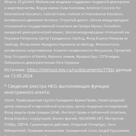
Эберта, XZ gGmbH, Мобильная академия поддержки гендерной демократии
и миротворчества, Форум имени Льва Копелева, American Councils for
International Education, Cultural Vistas, Institute of International Education,
Антивоенное движение Антальи, Открытый диалог, Школа международных
отношений и государственной политики им Питера Мунка, Российско-
канадский демократический альянс, Школа международных отношений им
Нормана Патерсона, Центр Гражданских Свобод, Фонд Бориса Немцова за
Свободу, Фонд имени Фридриха Науманна за свободу, Феминистское
антивоенное сопротивление, Комитет независимости Ингушетии, Прометей,
Stop Occupation of Karelia, Вернись живым, Фридом Хаус, СОТА медиа,
Либерально-демократическая Лига Украины
Источник:
https://minjust.gov.ru/ru/documents/7756/
данные
на
13.05.2024
* Сведения реестра НКО, выполняющих функции
иностранного агента:
Лилит, Правозащитная группа Гражданин.Армия.Право, Нижегородский
центр немецкой и европейской культуры, Центр гендерных исследований,
Фонд защиты прав граждан Штаб, Институт права и публичной политики,
Фонд борьбы с коррупцией, Альянс врачей, НАСИЛИЮ.НЕТ, Мы против
СПИДа, СВЕЧА, Гуманитарное действие, Открытый Петербург, Лига
Избирателей, Правовая инициатива, Гражданский Союз, Хасдей Ерушалаим,