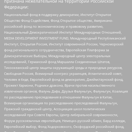
признана нежелательной на территории Российской
Федерации:
Национальный фонд в поддержку демократии, Институт Открытое
Общество Фонд Содействия, Фонд Открытое общество, Американо-
российский фонд по экономическому и правовому развитию,
Национальный Демократический Институт Международных Отношений,
MEDIA DEVELOPMENT INVESTMENT FUND, Международный Республиканский
Институт, Открытая Россия, Институт современной России, Черноморский
фонд регионального сотрудничества, Европейская Платформа за
Демократические Выборы, Международный центр электоральных
исследований, Германский фонд Маршалла Соединенных Штатов,
Тихоокеанский центр защиты окружающей среды и природных ресурсов,
Свободная Россия, Всемирный конгресс украинцев, Атлантический совет,
Человек в беде, Европейский фонд за демократию, Джеймстаунский фонд,
Прожект Хармони, Родники дракона, Врачи против насильственного
извлечения органов, Фалунь Дафа, Друзья Фалуньгун, Фалуньгун, Коалиция
по расследованию преследования в отношении Фалуньгун в Китае,
Всемирная организация по расследованию преследований Фалуньгун,
Пражский гражданский центр, Ассоциация школ политических
исследований при Совете Европы, Центр либеральной современности,
Форум русскоязычных европейцев, Немецко-русский обмен, Бард колледж,
Европейский выбор, Фонд Ходорковского, Оксфордский российский фонд,