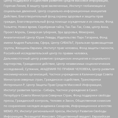
Центр поддержки и содействия развитию средств массовой информации,
Горячая Линия, В защиту прав заключенных, Институт глобализации и
социальных движений, Центр социально-информационных инициатив
Действие, Благотворительный фонд охраны здоровья и защиты прав
граждан, Благотворительный фонд помощи осужденным и их семьям, Фонд
Тольятти, Новое время, Серебряная тайга, Так-Так-Так, Сова, центр Анна,
Проект Апрель, Самарская губерния, Эра здоровья, Мемориал,
Аналитический Центр Юрия Левады, Издательство Парк Гагарина, Фонд
имени Андрея Рылькова, Сфера, Центр СИБАЛЬТ, Уральская правозащитная
группа, Женщины Евразии, Институт прав человека, Фонд защиты гласности,
Российский исследовательский центр по правам человека,
Дальневосточный центр развития гражданских инициатив и социального
партнерства, Гражданское действие, Центр независимых социологических
исследований, Сутяжник, АКАДЕМИЯ ПО ПРАВАМ ЧЕЛОВЕКА, Центр развития
некоммерческих организаций, Частное учреждение в Калининграде Совета
Министров северных стран, Гражданское содействие, Трансперенси
Интернешнл-Р, Центр Защиты Прав Средств Массовой Информации,
Институт развития прессы - Сибирь, Частное учреждение в Санкт-
Петербурге Совета Министров Северных Стран, Фонд поддержки свободы
прессы, Гражданский контроль, Человек и Закон, Общественная комиссия
по сохранению наследия академика Сахарова, Информационное агентство
МЕМО. РУ, Институт региональной прессы, Институт Развития Свободы
Информации, Экозащита!-Женсовет, Общественный вердикт, Евразийская