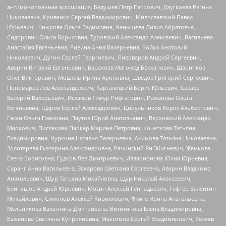
антимонопольная ассоциация, Бедушев Петр Петрович, Дзугкоева Регина
Николаевна, Кривенко Сергей Владимирович, Милославский Павел
Юрьевич, Шнырова Ольга Вадимовна, Чанышева Лилия Айратовна,
Сидорович Ольга Борисовна, Туровский Александр Алексеевич, Васильева
Анастасия Евгеньевна, Ривина Анна Валерьевна, Бойко Анатолий
Николаевич, Дугин Сергей Георгиевич, Пивоваров Андрей Сергеевич,
Аверин Виталий Евгеньевич, Барахоев Магомед Бекханович, Шарипков
Олег Викторович, Мошель Ирина Ароновна, Шведов Григорий Сергеевич,
Пономарев Лев Александрович, Каргалицкий Борис Юльевич, Созаев
Валерий Валерьевич, Исламов Тимур Рифгатович, Романова Ольга
Евгеньевна, Щаров Сергей Алексадрович, Цирульников Борис Альбертович,
Гасан Ольга Павловна, Паутов Юрий Анатольевич, Верховский Александр
Маркович, Пислакова-Паркер Марина Петровна, Кочеткова Татьяна
Владимировна, Чуркина Наталья Валерьевна, Акимова Татьяна Николаевна,
Золотарева Екатерина Александровна, Рачинский Ян Збигневич, Жемкова
Елена Борисовна, Гудков Лев Дмитриевич, Илларионова Юлия Юрьевна,
Саранг Анна Васильевна, Захарова Светлана Сергеевна, Аверин Владимир
Анатольевич, Щур Татьяна Михайловна, Щур Николай Алексеевич,
Блинушов Андрей Юрьевич, Мосин Алексей Геннадьевич, Гефтер Валентин
Михайлович, Симонов Алексей Кириллович, Флиге Ирина Анатольевна,
Мельникова Валентина Дмитриевна, Вититинова Елена Владимировна,
Баженова Светлана Куприяновна, Максимов Сергей Владимирович, Беляев