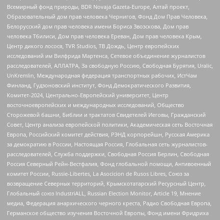
Всемирный фонд природы, BDR Novaja Gazeta-Europe, Алтай проект,
Образовательный дом прав человека Чернигов, Фонд Дом Прав Человека,
Белорусский дом прав человека имени Бориса Звозскова, Дом прав
человека Тбилиси, Дом прав человека Ереван, Дом прав человека Крым,
Центр дикого лосося, TVR Studios, ТВ Дождь, Центр европейских
исследований им Вилфрида Мартенса, Сетевое объединение журналистов
расследователей, АЛЛАТРА, За свободную Россию, Свободная Бурятия, Uralic,
UnKremlin, Международная федерация транспортных рабочих, ИстЧам
Финланд, Гудзоновский институт, Фонд Демократического Развития,
Комитет-2024, Центрально-Европейский университет, Центр
восточноевропейских и международных исследований, Общество
Сторожевой башни, Библии и трактатов Свидетелей Иеговы, Гражданский
Совет, Центр анализа европейской политики, Академическая сеть Восточная
Европа, Российский комитет действия, РЭНД корпорейшн, Русская Америка
за демократию в России, Настоящая Россия, Глобальная сеть журналистов-
расследователей, Служба поддержки, Свободная Россия Берлин, Свободная
Россия Северный Рейн-Вестфалия, Фонд глобальной помощи, Антивоенный
комитет России, Russie-Libertes, La Asocicion de Rusos Libres, Союз за
возвращение Северных территорий, Крымскотатарский Ресурсный Центр,
Глобальный союз IndustriALL, Russian Election Monitor, Article 19, Мнение
медиа, Федерация анархического черного креста, Радио Свободная Европа,
Германское общество изучения Восточной Европы, Фонд имени Фридриха