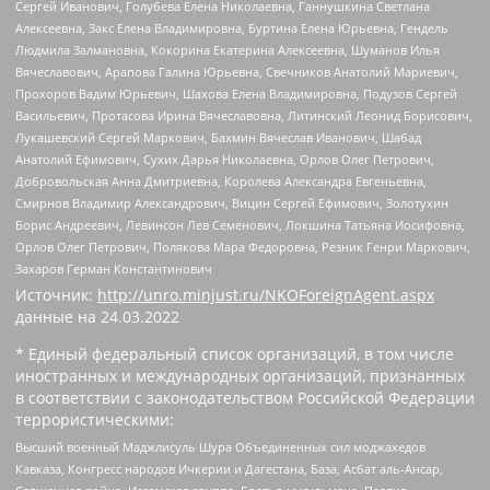
Сергей Иванович, Голубева Елена Николаевна, Ганнушкина Светлана
Алексеевна, Закс Елена Владимировна, Буртина Елена Юрьевна, Гендель
Людмила Залмановна, Кокорина Екатерина Алексеевна, Шуманов Илья
Вячеславович, Арапова Галина Юрьевна, Свечников Анатолий Мариевич,
Прохоров Вадим Юрьевич, Шахова Елена Владимировна, Подузов Сергей
Васильевич, Протасова Ирина Вячеславовна, Литинский Леонид Борисович,
Лукашевский Сергей Маркович, Бахмин Вячеслав Иванович, Шабад
Анатолий Ефимович, Сухих Дарья Николаевна, Орлов Олег Петрович,
Добровольская Анна Дмитриевна, Королева Александра Евгеньевна,
Смирнов Владимир Александрович, Вицин Сергей Ефимович, Золотухин
Борис Андреевич, Левинсон Лев Семенович, Локшина Татьяна Иосифовна,
Орлов Олег Петрович, Полякова Мара Федоровна, Резник Генри Маркович,
Захаров Герман Константинович
Источник:
http://unro.minjust.ru/NKOForeignAgent.aspx
данные на
24.03.2022
* Единый федеральный список организаций, в том числе
иностранных и международных организаций, признанных
в соответствии с законодательством Российской Федерации
террористическими:
Высший военный Маджлисуль Шура Объединенных сил моджахедов
Кавказа, Конгресс народов Ичкерии и Дагестана, База, Асбат аль-Ансар,