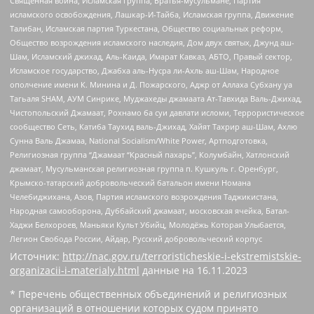
Священная война, Исламская группа, Братья-мусульмане, Партия
исламского освобождения, Лашкар-И-Тайба, Исламская группа, Движение
Талибан, Исламская партия Туркестана, Общество социальных реформ,
Общество возрождения исламского наследия, Дом двух святых, Джунд аш-
Шам, Исламский джихад, Аль-Каида, Имарат Кавказ, АБТО, Правый сектор,
Исламское государство, Джабха аль-Нусра ли-Ахль аш-Шам, Народное
ополчение имени К. Минина и Д. Пожарского, Аджр от Аллаха Субхану уа
Тагьаля SHAM, АУМ Синрике, Муджахеды джамаата Ат-Тавхида Валь-Джихад,
Чистопольский Джамаат, Рохнамо ба суи давлати исломи, Террористическое
сообщество Сеть, Катиба Таухид валь-Джихад, Хайят Тахрир аш-Шам, Ахлю
Сунна Валь Джамаа, National Socialism/White Power, Артподготовка,
Религиозная группа “Джамаат “Красный пахарь”, Колумбайн, Хатлонский
джамаат, Мусульманская религиозная группа п. Кушкуль г. Оренбург,
Крымско-татарский добровольческий батальон имени Номана
Челебиджихана, Азов, Партия исламского возрождения Таджикистана,
Народная самооборона, Дуббайский джамаат, московская ячейка, Батал-
Хаджи Белхороев, Маньяки Культ Убийц, Молодёжь Которая Улыбается,
Легион Свобода России, Айдар, Русский добровольческий корпус
Источник:
http://nac.gov.ru/terroristicheskie-i-ekstremistskie-
organizacii-i-materialy.html
данные на
16.11.2023
* Перечень общественных объединений и религиозных
организаций в отношении которых судом принято