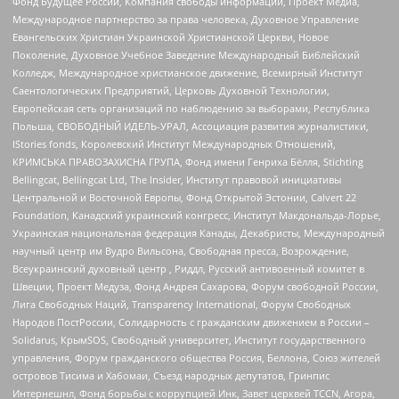
Фонд Будущее России, Компания свободы информации, Проект Медиа,
Международное партнерство за права человека, Духовное Управление
Евангельских Христиан Украинской Христианской Церкви, Новое
Поколение, Духовное Учебное Заведение Международный Библейский
Колледж, Международное христианское движение, Всемирный Институт
Саентологических Предприятий, Церковь Духовной Технологии,
Европейская сеть организаций по наблюдению за выборами, Республика
Польша, СВОБОДНЫЙ ИДЕЛЬ-УРАЛ, Ассоциация развития журналистики,
IStories fonds, Королевский Институт Международных Отношений,
КРИМСЬКА ПРАВОЗАХИСНА ГРУПА, Фонд имени Генриха Бёлля, Stichting
Bellingcat, Bellingcat Ltd, The Insider, Институт правовой инициативы
Центральной и Восточной Европы, Фонд Открытой Эстонии, Calvert 22
Foundation, Канадский украинский конгресс, Институт Макдональда-Лорье,
Украинская национальная федерация Канады, Декабристы, Международный
научный центр им Вудро Вильсона, Свободная пресса, Возрождение,
Всеукраинский духовный центр , Риддл, Русский антивоенный комитет в
Швеции, Проект Медуза, Фонд Андрея Сахарова, Форум свободной России,
Лига Свободных Наций, Transparеncy International, Форум Свободных
Народов ПостРоссии, Солидарность с гражданским движением в России –
Solidarus, КрымSOS, Свободный университет, Институт государственного
управления, Форум гражданского общества Россия, Беллона, Союз жителей
островов Тисима и Хабомаи, Съезд народных депутатов, Гринпис
Интернешнл, Фонд борьбы с коррупцией Инк, Завет церквей TCCN, Агора,