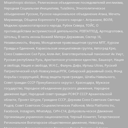
Misanthropic division, Религиозное объединение последователей инглиизма,
Народная Социальная Инициатива, TulaSkins, Этнополитическое
объединение Русские, Русское национальное объединение Атака, Мечеть
Мирмамеда, Община Коренного Русского народа г. Астрахани, ВОЛЯ,
Меджлис крымскотатарского народа, Рубеж Севера, ТОЙС, О
противодействии экстремистской деятельности, РЕВТАТПОД, Артподготовка,
Штольц, В честь иконы Божией Матери Державная, Сектор 16,
Независимость, Фирма, Молодежная правозащитная группа МПГ, Курсом
Правды и Единения, Каракольская инициативная группа, Автоград Крю,
Союз Славянских Сил Руси, Алля-Аят, Благотворительный пансионат Ак Умут,
Русская республика Русь, Арестантское уголовное единство, Башкорт, Нация
и свобода, Нация и свобода, W.H.С., Фалунь Дафа, Иртыш Ultras, Русский
Патриотический клуб-Новокузнецк/РПК, Сибирский державный союз, Фонд
борьбы с коррупцией, Фонд защиты прав граждан, Штабы Навального,
Совет граждан СССР Прикубанского округа г. Краснодара, Мужское
государство, Народное объединение русского движения, Народное
движение Адат, Народный совет граждан РСФСР СССР Архангельской
области, Проект Штурм, Граждане СССР, Держава Союз Советских Светлых
Родов, Совет Советских Социалистических Районов, Meta Platforms Inc,
Facebook, Instagram, WhatsApp, СИЧ-С14, Добровольческое Движение
Организации украинских националистов, Черный Комитет, Татарстанское
Региональное Всетатарское общественное движение, Невоград,