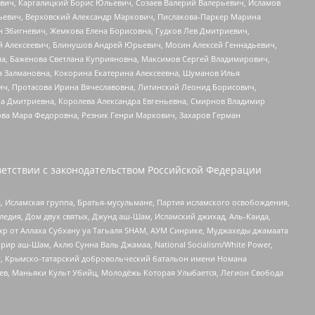
вич, Каргалицкий Борис Юльевич, Созаев Валерий Валерьевич, Исламов
льевич, Верховский Александр Маркович, Пислакова-Паркер Марина
н Збигневич, Жемкова Елена Борисовна, Гудков Лев Дмитриевич,
й Алексеевич, Блинушов Андрей Юрьевич, Мосин Алексей Геннадьевич,
а, Баженова Светлана Куприяновна, Максимов Сергей Владимирович,
а Залмановна, Кокорина Екатерина Алексеевна, Шуманов Илья
ч, Протасова Ирина Вячеславовна, Литинский Леонид Борисович,
а Дмитриевна, Королева Александра Евгеньевна, Смирнов Владимир
ова Мара Федоровна, Резник Генри Маркович, Захаров Герман
етствии с законодательством Российской Федерации
 Исламская группа, Братья-мусульмане, Партия исламского освобождения,
едия, Дом двух святых, Джунд аш-Шам, Исламский джихад, Аль-Каида,
жр от Аллаха Субхану уа Тагьаля SHAM, АУМ Синрике, Муджахеды джамаата
рир аш-Шам, Ахлю Сунна Валь Джамаа, National Socialism/White Power,
рг, Крымско-татарский добровольческий батальон имени Номана
оев, Маньяки Культ Убийц, Молодёжь Которая Улыбается, Легион Свобода