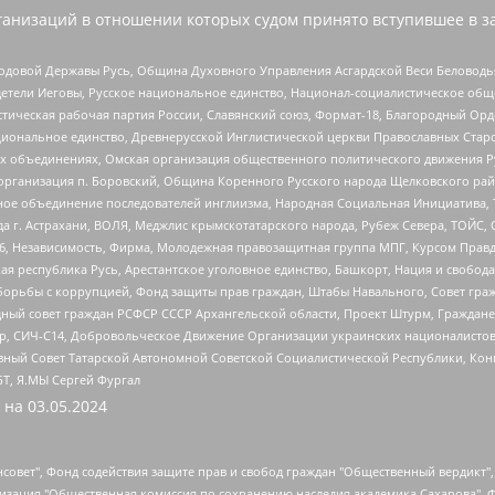
анизаций в отношении которых судом принято вступившее в з
 Родовой Державы Русь, Община Духовного Управления Асгардской Веси Беловод
детели Иеговы, Русское национальное единство, Национал-социалистическое об
истическая рабочая партия России, Славянский союз, Формат-18, Благородный Ор
ациональное единство, Древнерусской Инглистической церкви Православных Ста
ных объединениях, Омская организация общественного политического движения Р
рганизация п. Боровский, Община Коренного Русского народа Щелковского район
гиозное объединение последователей инглиизма, Народная Социальная Инициатива,
 г. Астрахани, ВОЛЯ, Меджлис крымскотатарского народа, Рубеж Севера, ТОЙС, 
6, Независимость, Фирма, Молодежная правозащитная группа МПГ, Курсом Правд
ая республика Русь, Арестантское уголовное единство, Башкорт, Нация и свобода,
орьбы с коррупцией, Фонд защиты прав граждан, Штабы Навального, Совет гражд
ный совет граждан РСФСР СССР Архангельской области, Проект Штурм, Граждане 
tsApp, СИЧ-С14, Добровольческое Движение Организации украинских националисто
ный Совет Татарской Автономной Советской Социалистической Республики, Кон
БТ, Я.МЫ Сергей Фургал
 на
03.05.2024
мная некоммерческая организация "Центр по работе с проблемой насилия "НАСИЛИЮ.НЕТ", Межрегиональный профессиональный союз работников здравоохранения "Альянс врачей", Юридическое лицо, зарегистрированное в Латвийской Республике, SIA "Medusa Project" (регистрационный номер 40103797863, дата регистрации 10.06.2014), Некоммерческая организация "Фонд по борьбе с коррупцией", Автономная некоммерческая организация "Институт права и публичной политики", Баданин Роман Сергеевич, Гликин Максим Александрович, Железнова Мария Михайловна, Лукьянова Юлия Сергеевна, Маетная Елизавета Витальевна, Маняхин Петр Борисович, Чуракова Ольга Владимировна, Ярош Юлия Петровна, Юридическое лицо "The Insider SIA", зарегистрированное в Риге, Латвийская Республика (дата регистрации 26.06.2015), являющееся администратором доменного имени интернет-издания "The Insider SIA", https://theins.ru, Постернак Алексей Евгеньевич, Рубин Михаил Аркадьевич, Анин Роман Александрович, Юридическое лицо Istories fonds, зарегистрированное в Латвийской Республике (регистрационный номер 50008295751, дата регистрации 24.02.2020), Великовский Дмитрий Александрович, Долинина Ирина Николаевна, Мароховская Алеся Алексеевна, Шлейнов Роман Юрьевич, Шмагун Олеся Валентиновна, Общество с ограниченной ответственностью "Альтаир 2021", Общество с ограниченной ответственностью "Вега 2021", Общество с ограниченной ответственностью "Главный редактор 2021", Общество с ограниченной ответственностью "Ромашки монолит", Важенков Артем Валерьевич, Ивановская областная общественная организация "Центр гендерных исследований", Гурман Юрий Альбертович, Медиапроект "ОВД-Инфо", Егоров Владимир Владимирович, Жилинский Владимир Александрович, Общество с ограниченной ответственностью "ЗП", Иванова София Юрьевна, Карезина Инна Павловна, Кильтау Екатерина Викторовна, Петров Алексей Викторович, Пискунов Сергей Евгеньевич, Смирнов Сергей Сергеевич, Тихонов Михаил Сергеевич, Общество с ограниченной ответственностью "ЖУРНАЛИСТ-ИНОСТРАННЫЙ АГЕНТ", Арапова Галина Юрьевна, Вольтская Татьяна Анатольевна, Американская компания "Mason G.E.S. Anonymous Foundation" (США), являющаяся владельцем интернет-издания https://mnews.world/, Компания "Stichting Bellingcat", зарегистрированная в Нидерландах (дата регистрации 11.07.2018), Захаров Андрей Вячеславович, Клепиковская Екатерина Дмитриевна, Общество с ограниченной ответственностью "МЕМО", Перл Роман Александрович, Симонов Евгений Алексеевич, Соловьева Елена Анатольевна, Сотников Даниил Владимирович, Сурначева Елизавета Дмитриевна, Автономная некоммерческая организация по защите прав человека и информированию населения "Якутия – Наше Мнение", Общество с ограниченной ответственностью "Москоу диджитал медиа", с 26.01.2023 Общество с ограниченной ответственностью "Чайка Белые сады", Ветошкина Валерия Валерьевна, Заговора Максим Александрович, Межрегиональное общественное движение "Российская ЛГБТ - сеть", Оленичев Максим Владимирович, Павлов Иван Юрьевич, Скворцова Елена Сергеевна, Общество с ограниченной ответственностью "Как бы инагент", Кочетков Игорь Викторович, Общество с ограниченной ответственностью "Честные выборы", Еланчик Олег Александрович, Общество с ограниченной ответственностью "Нобелевский призыв", Гималова Регина Эмилевна, Григорьев Андрей Валерьевич, Григорьева Алина Александровна, Ассоциация по содействию защите прав призывников, альтернативнослужащих и военнослужащих "Правозащитная группа "Гражданин.Армия.Право", Хисамова Регина Фаритовна, Автономная некоммерческая организация по реализации социально-правовых программ "Лилит", Дальн