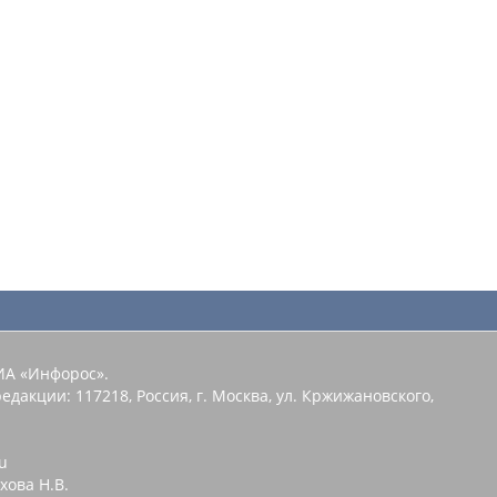
ИА «Инфорос».
едакции: 117218, Россия, г. Москва, ул. Кржижановского,
u
хова Н.В.