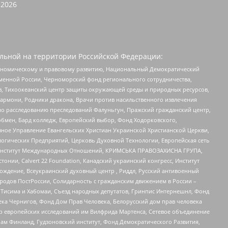
2026
льной на территории Российской Федерации:
кономическому и правовому развитию, Национальный Демократический
менной России, Черноморский фонд регионального сотрудничества,
, Тихоокеанский центр защиты окружающей среды и природных ресурсов,
 Хармони, Родники дракона, Врачи против насильственного извлечения
по расследованию преследований Фалуньгун, Пражский гражданский центр,
бмен, Бард колледж, Европейский выбор, Фонд Ходорковского,
ное Управление Евангельских Христиан Украинской Христианской Церкви,
огических Предприятий, Церковь Духовной Технологии, Европейская сеть
ий Институт Международных Отношений, КРИМСЬКА ПРАВОЗАХИСНА ГРУПА,
стонии, Calvert 22 Foundation, Канадский украинский конгресс, Институт
ждение, Всеукраинский духовный центр , Риддл, Русский антивоенный
ародов ПостРоссии, Солидарность с гражданским движением в России –
в Тисима и Хабомаи, Съезд народных депутатов, Гринпис Интернешнл, Фонд
ека Чернигов, Фонд Дом Прав Человека, Белорусский дом прав человека
нтр европейских исследований им Вилфрида Мартенса, Сетевое объединение
Чам Финланд, Гудзоновский институт, Фонд Демократического Развития,