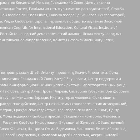
актатов Свидетелей Иеговы, Гражданский Совет, Центр анализа
астоящая Россия, Глобальная сеть журналистов-расследователей, Служба
a Asocicion de Rusos Libres, Союз за возвращение Северных территорий,
еста, Радио Свободная Европа, Германское общество изучения Восточной
ouncils for International Education, Cultural Vistas, Institute of
, Российско-канадский демократический альянс, Школа международных
е антивоенное сопротивление, Комитет независимости Ингушетии,
ты прав граждан Штаб, Институт права и публичной политики, Фонд
инициатива, Гражданский Союз, Хасдей Ерушалаим, Центр поддержки и
социально-информационных инициатив Действие, Благотворительный фонд
Так, Сова, центр Анна, Проект Апрель, Самарская губерния, Эра здоровья,
я группа, Женщины Евразии, Институт прав человека, Фонд защиты
Гражданское действие, Центр независимых социологических исследований,
стран, Гражданское содействие, Трансперенси Интернешнл-Р, Центр
н, Фонд поддержки свободы прессы, Гражданский контроль, Человек и
тут Развития Свободы Информации, Экозащита!-Женсовет, Общественный
й Павел Юрьевич, Шнырова Ольга Вадимовна, Чанышева Лилия Айратовна,
ин Сергей Георгиевич, Пивоваров Андрей Сергеевич, Аверин Виталий