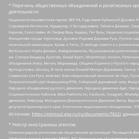
* Перечень общественных объединений и религиозных орг
деятельности:
Национал-большевистская партия, ВЕК РА, Рада земли Кубанской Духовно
Староверов-Инглингов, Нурджулар, К Богодержавию, Таблиги Джамаат, Сви
Карачая, Союз славян, Ат-Такфир Валь-Хиджра, Пит Буль, Национал-социал
Инициатива города Череповца, Духовно-Родовая Держава Русь, Русское н
нелегальной иммиграции, Кровь и Честь, О свободе совести и о религиоз
Футбольного Клуба Динамо, Файзрахманисты, Мусульманская религиозная о
им. Степана Бандеры, Братство, Белый Крест, Misanthropic division, Рели
объединение Атака, Мечеть Мирмамеда, Община Коренного Русского народа
Артподготовка, Штольц, В честь иконы Божией Матери Державная, Сектор 1
Славянских Сил Руси, Алля-Аят, Благотворительный пансионат Ак Умут, Русск
Патриотический клуб-Новокузнецк/РПК, Сибирский державный союз, Фонд б
Народное объединение русского движения, Народное движение Адат, Народ
Социалистических Районов, Meta Platforms Inc, Facebook, Instagram, Wha
движение, Невоград, Молодежное Демократическое Движение Весна, Верхов
депутатов Красноярского края, Этническое национальное объединение, ЛГ
Источник:
https://minjust.gov.ru/ru/documents/7822/
данные
* Реестр иностранных агентов:
Калининградская региональная общественная организация "Экозащита!-Женсовет", Фонд содействия защите прав и свобод граждан "Общественный вердикт", Фонд "Институт Развития Свободы Информации", Частное учреждение "Информационное агентство МЕМО. РУ", Региональная общественная организация "Общественная комиссия по сохранению наследия академика Сахарова", Фонд поддержки свободы прессы, Санкт-Петербургская общественная правозащитная организация "Гражданский контроль", Межрегиональная общественная организация "Информационно-просветительский центр "Мемориал", Региональный Фонд "Центр Защиты Прав Средств Массовой Информации", с 05.12.2023 Фонд "Центр Защиты Прав Средств массовой информации", Региональная общественная благотворительная организация помощи беженцам и мигрантам "Гражданское содействие", Негосударственное образовательное учреждение дополнительного профессионального образования (повышение квалификации) специалистов "АКАДЕМИЯ ПО ПРАВАМ ЧЕЛОВЕКА", Свердловская региональная общественная организация "Сутяжник", Автономная некоммерческая организация "Центр независимых социологических исследований", Союз общественных объединений "Российский исследовательский центр по правам человека", Региональное общественное учреждение научно-информационный центр "МЕМОРИАЛ", Некоммерческая организация "Фонд защиты гласности", Автономная некоммерческая организация "Институт прав человека", Городская общественная организация "Екатеринбургское общество "МЕМОРИАЛ", Городская общественная организация "Рязанское историко-просветительское и правозащитное общество "Мемориал" (Рязанский Мемориал), Челябинский региональный орган общественной самодеятельности – женское общественное объединение "Женщины Евразии", Челябинский региональный орган общественной самодеятельности "Уральская правозащитная группа", Фонд содействия защите здоровья и социальной справедливости имени Андрея Рылькова, Автономная Некоммерческая Организация "Аналитический Центр Юрия Левады", Автономная некоммерческая организация социальной поддержки населения "Проект Апрель", Региональная общественная организация помощи женщинам и детям, находящимся в кризисной ситуации "Информационно-методический центр "Анна", Фонд содействия развитию массовых коммуникаций и правовому просвещению "Так-так-Так", Фонд содействия устойчивому развитию "Серебряная тайга", Свердловский региональный общественный фонд социальных проектов "Новое время", "Idel.Реалии", Кавказ.Реалии, Крым.Реалии, Телеканал Настоящее Время, Татаро-башкирская служба Радио Свобода (Azatliq Radiosi), Радио Свободная Европа/Радио Свобода (PCE/PC), "Сибирь.Реалии", "Фактограф", Благотворительный фонд помощи осужденным и их семьям, Автономная некоммерческая организация "Институт глобализации и социальных движений", Фонд "В защиту прав заключенных", Частное учреждение "Центр поддержки и содействия развитию средств массовой информации", Пензенский региональный общественный благотворительный фонд "Гражданский союз", "Север.Реалии", Некоммерческая организация Фонд "Правовая инициатива", Общество с ограниченной ответственностью "Радио Свободная Европа/Радио Свобода", Чешское информационное агентство "MEDIUM-ORIENT", Красноярская региональная общественная организация "Мы против СПИДа", Камалягин Денис Николаевич, Маркелов Сергей Евгеньевич, Пономарев Лев Александрович, Савицкая Людмила Алексеевна, Автоно