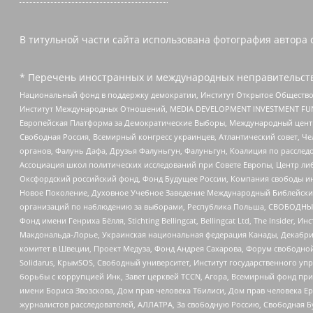
В титульной части сайта использована фотография автора 
* Перечень иностранных и международных неправительств
Национальный фонд в поддержку демократии, Институт Открытое Общество
Институт Международных Отношений, MEDIA DEVELOPMENT INVESTMENT FUND,
Европейская Платформа за Демократические Выборы, Международный цент
Свободная Россия, Всемирный конгресс украинцев, Атлантический совет, Ч
органов, Фалунь Дафа, Друзья Фалуньгун, Фалуньгун, Коалиция по рассле
Ассоциация школ политических исследований при Совете Европы, Центр ли
Оксфордский российский фонд, Фонд Будущее России, Компания свободы ин
Новое Поколение, Духовное Учебное Заведение Международный Библейский
организаций по наблюдению за выборами, Республика Польша, СВОБОДНЫЙ
Фонд имени Генриха Бёлля, Stichting Bellingcat, Bellingcat Ltd, The Inside
Макдональда-Лорье, Украинская национальная федерация Канады, Декабрис
комитет в Швеции, Проект Медуза, Фонд Андрея Сахарова, Форум свободной 
Solidarus, КрымSOS, Свободный университет, Институт государственного у
борьбы с коррупцией Инк, Завет церквей TCCN, Агора, Всемирный фонд при
имени Бориса Звозскова, Дом прав человека Тбилиси, Дом прав человека Ер
журналистов расследователей, АЛЛАТРА, За свободную Россию, Свободная Б