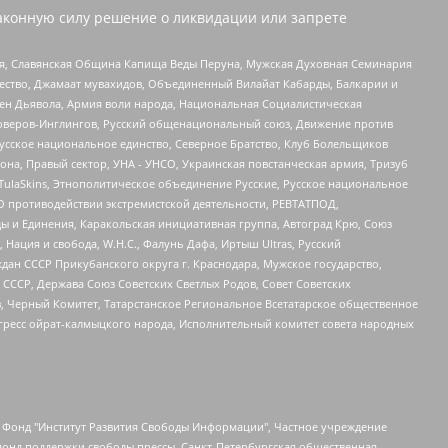
аконную силу решение о ликвидации или запрете
ья, Славянская Община Капища Веды Перуна, Мужская Духовная Семинария
щество, Джамаат мувахидов, Объединенный Вилайат Кабарды, Балкарии и
ден Дьявола, Армия воли народа, Национальная Социалистическая
роверов-Инглингов, Русский общенациональный союз, Движение против
усское национальное единство, Северное Братство, Клуб Болельщиков
а, Правый сектор, УНА - УНСО, Украинская повстанческая армия, Тризуб
 TulaSkins, Этнополитическое объединение Русские, Русское национальное
О противодействии экстремистской деятельности, РЕВТАТПОД,
ы и Единения, Каракольская инициативная группа, Автоград Крю, Союз
 Нация и свобода, W.H.С., Фалунь Дафа, Иртыш Ultras, Русский
ан СССР Прикубанского округа г. Краснодара, Мужское государство,
СССР, Держава Союз Советских Светлых Родов, Совет Советских
в, Черный Комитет, Татарстанское Региональное Всетатарское общественное
гресс ойрат-калмыцкого народа, Исполнительный комитет совета народных
евосточное общественное движение "Маяк", Санкт-Петербургская ЛГБТ-инициативная группа "Выход", Инициативная группа ЛГБТ+ "Реверс", Алексеев Андрей Викторович, Бекбулатова Таисия Львовна, Беляев Иван Михайлович, Владыкина Елена Сергеевна, Гельман Марат Александрович, Никульшина Вероника Юрьевна, Толоконникова Надежда Андреевна, Шендерович Виктор Анатольевич, Общество с ограниченной ответственностью "Данное сообщение", Общество с ограниченной ответственностью Издательский дом "Новая глава", Айнбиндер Александра Александровна, Московский комьюнити-центр для ЛГБТ+инициатив, Благотворительный фонд развития филантропии, Deutsche Welle (Германия, Kurt-Schumacher-Strasse 3, 53113 Bonn), Борзунова Мария Михайловна, Воробьев Виктор Викторович, Голубева Анна Львовна, Константинова Алла Михайловна, Малкова Ирина Владимировна, Мурадов Мурад Абдулгалимович, Осетинская Елизавета Николаевна, Понасенков Евгений Николаевич, Ганапольский Матвей Юрьевич, Киселев Евгений Алексеевич, Борухович Ирина Григорьевна, Дремин Иван Тимофеевич, Дубровский Дмитрий Викторович, Красноярская региональная общественная организация поддержки и развития альтернативных образовательных технологий и межкультурных коммуникаций "ИНТЕРРА", Маяковская Екатерина Алексеевна, Фейгин Марк Захарович, Филимонов Андрей Викторович, Дзугкоева Регина Николаевна, Доброхотов Роман Александрович, Дудь Юрий Александрович, Елкин Сергей Владимирович, Кругликов Кирилл Игоревич, Сабунаева Мария Леонидовна, Семенов Алексей Владимирович, Шаинян Карен Багратович, Шульман Екатерина Михайловна, Асафьев Артур Валерьевич, Вахштайн Виктор Семенович, Венедиктов Алексей Алексеевич, Лушникова Екатерина Евгеньевна, Волков Леонид Михайлович, Невзоров Александр Глебович, Пархоменко Сергей Борисович, Сироткин Ярослав Николаевич, Кара-Мурза Владимир Владимирович, Баранова Наталья Владимировна, Гозман Леонид Яковлевич, Кагарлицкий Борис Юльевич, Климарев Михаил Валерьевич, Милов Владимир Станиславович, Автономная некоммерческая организация Краснодарский центр современного искусства "Типография", Моргенштерн Алишер Тагирович, Соболь Любовь Эдуардовна, Общество с ограниченной ответственностью "ЛИЗА НОРМ", Каспаров Гарри Кимович, Ходорковский Михаил Борисович, Общество с ограниченной ответственностью "Апрельские тезисы", Данилович Ирина Брониславовна, Кашин Олег Владимирович, Петров Николай Владимирович, Пивоваров Алексей Владимирович, Соколов Михаил Владимирович, Цветкова Юлия Владимировна, Чичваркин Евгений Александрович, Комитет против пыток/Команда против пыток, Общество с ограниченной ответственностью "Первый научный", Общество с ограниченной ответственностью "Вертолет и ко", Белоцерковская Вероника Борисовна, Кац Максим Евгеньевич, Лазарева Татьяна Юрьевна, Шаведдинов Руслан Табризович, Яшин Илья Валерьевич, Общество с ограниченной ответственностью "Иноагент ААВ", Алешковский Дмитрий Петрович, Альбац Евгения Марковна, Быков Дмитрий Львович, Галямина Юлия Евгеньевна, Лойко Сергей Леонидович, Мартынов Кирилл Константинович, Медведев Сергей Александрович, Крашенинников Федор Геннадиевич, Гордеева Катерина Вл