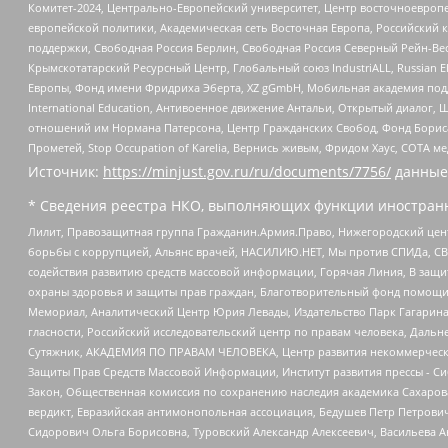
Комитет-2024, Центрально-Европейский университет, Центр восточноевроп
европейской политики, Академическая сеть Восточная Европа, Российский к
поддержки, Свободная Россия Берлин, Свободная Россия Северный Рейн-Вест
Крымскотатарский Ресурсный Центр, Глобальный союз IndustriALL, Russian E
Европы, Фонд имени Фридриха Эберта, XZ gGmbH, Мобильная академия поддержк
International Education, Антивоенное движение Антальи, Открытый диало
отношений им Нормана Патерсона, Центр Гражданских Свобод, Фонд Бориса
Прометей, Stop Occupation of Karelia, Вернись живым, Фридом Хаус, СОТА 
Источник:
https://minjust.gov.ru/ru/documents/7756/
данные
* Сведения реестра НКО, выполняющих функции иностранн
Лилит, Правозащитная группа Гражданин.Армия.Право, Нижегородский цент
борьбы с коррупцией, Альянс врачей, НАСИЛИЮ.НЕТ, Мы против СПИДа, СВЕ
содействия развитию средств массовой информации, Горячая Линия, В защ
охраны здоровья и защиты прав граждан, Благотворительный фонд помощи ос
Мемориал, Аналитический Центр Юрия Левады, Издательство Парк Гагарина
гласности, Российский исследовательский центр по правам человека, Даль
Сутяжник, АКАДЕМИЯ ПО ПРАВАМ ЧЕЛОВЕКА, Центр развития некоммерческих
Защиты Прав Средств Массовой Информации, Институт развития прессы - Си
Закон, Общественная комиссия по сохранению наследия академика Сахаров
вердикт, Евразийская антимонопольная ассоциация, Бедушев Петр Петрови
Сидорович Ольга Борисовна, Туровский Александр Алексеевич, Васильева А