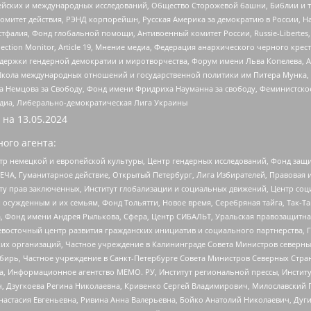
ейских и международных исследований, Общество Сторожевой башни, Библии и тр
омитет действия, РЭНД корпорейшн, Русская Америка за демократию в России, Н
фалия, Фонд глобальной помощи, Антивоенный комитет России, Russie-Libertes, L
lection Monitor, Article 19, Мнение медиа, Федерация анархического черного кр
и гендерной демократии и миротворчества, Форум имени Льва Копелева, American C
г, Школа международных отношений и государственной политики им Питера Мунка
 Немцова за Свободу, Фонд имени Фридриха Науманна за свободу, Феминистско
медиа, Либерально-демократическая Лига Украины
 на
13.05.2024
ого агента:
р немецкой и европейской культуры, Центр гендерных исследований, Фонд защи
ЧА, Гуманитарное действие, Открытый Петербург, Лига Избирателей, Правовая 
иту прав заключенных, Институт глобализации и социальных движений, Центр 
ужденным и их семьям, Фонд Тольятти, Новое время, Серебряная тайга, Так-Так-
, Фонд имени Андрея Рылькова, Сфера, Центр СИБАЛЬТ, Уральская правозащитна
невосточный центр развития гражданских инициатив и социального партнерства, 
 организаций, Частное учреждение в Калининграде Совета Министров северных 
бирь, Частное учреждение в Санкт-Петербурге Совета Министров Северных Стра
а, Информационное агентство МЕМО. РУ, Институт региональной прессы, Инсти
ч, Дзугкоева Регина Николаевна, Кривенко Сергей Владимирович, Милославски
настасия Евгеньевна, Ривина Анна Валерьевна, Бойко Анатолий Николаевич, Дуг