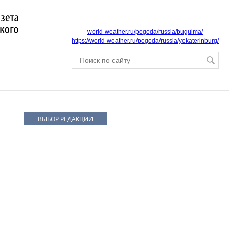
world-weather.ru/pogoda/russia/bugulma/
https://world-weather.ru/pogoda/russia/yekaterinburg/
ВЫБОР РЕДАКЦИИ