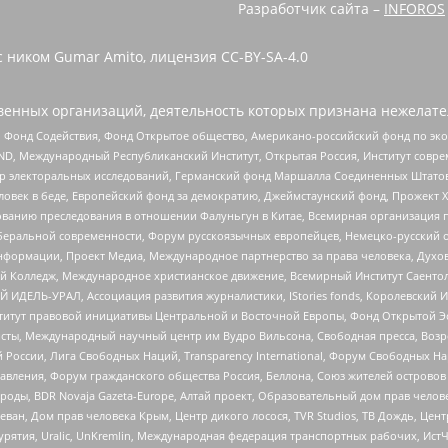
Разработчик сайта –
INFOROS
с ником Gumar Amito, лицензия CC-BY-SA-4.0
енных организаций, деятельность которых признана нежелате
 Фонд Содействия, Фонд Открытое общество, Американо-российский фонд по э
 Международный Республиканский Институт, Открытая Россия, Институт совре
р электоральных исследований, Германский фонд Маршалла Соединенных Штатов
еловек в беде, Европейский фонд за демократию, Джеймстаунский фонд, Прожект
дованию преследования в отношении Фалуньгун в Китае, Всемирная организация 
беральной современности, Форум русскоязычных европейцев, Немецко-русский о
формации, Проект Медиа, Международное партнерство за права человека, Духов
 Колледж, Международное христианское движение, Всемирный Институт Саентол
 ИДЕЛЬ-УРАЛ, Ассоциация развития журналистики, IStories fonds, Королевск
r, Институт правовой инициативы Центральной и Восточной Европы, Фонд Открытой Э
ты, Международный научный центр им Вудро Вильсона, Свободная пресса, Возро
России, Лига Свободных Наций, Transparеncy International, Форум Свободных Н
правления, Форум гражданского общества Россия, Беллона, Союз жителей острово
роды, BDR Novaja Gazeta-Europe, Алтай проект, Образовательный дом прав челов
еван, Дом прав человека Крым, Центр дикого лосося, TVR Studios, ТВ Дождь, Це
урятия, Uralic, UnKremlin, Международная федерация транспортных рабочих, Ист