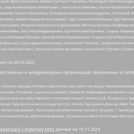
ошель Ирина Ароновна, Шведов Григорий Сергеевич, Пономарев Лев Александро
ч, Цирульников Борис Альбертович, Гасан Ольга Павловна, Паутов Юрий Анато
Акимова Татьяна Николаевна, Золотарева Екатерина Александровна, Рачинский Я
Сергеевна, Аверин Владимир Анатольевич, Щур Татьяна Михайловна, Щур Никола
Анатольевна, Мельникова Валентина Дмитриевна, Вититинова Елена Владимировн
 Алексеевна, Закс Елена Владимировна, Буртина Елена Юрьевна, Гендель Людмил
рохоров Вадим Юрьевич, Шахова Елена Владимировна, Подузов Сергей Васильеви
й Ефимович, Сухих Дарья Николаевна, Орлов Олег Петрович, Добровольская Анн
нсон Лев Семенович, Локшина Татьяна Иосифовна, Орлов Олег Петрович, Поляк
ые на
24.03.2022
ностранных и международных организаций, признанных в соотв
нгресс народов Ичкерии и Дагестана, База, Асбат аль-Ансар, Священная война,
уркестана, Общество социальных реформ, Общество возрождения исламского насл
Нусра ли-Ахль аш-Шам, Народное ополчение имени К. Минина и Д. Пожарского, Ад
сломи, Террористическое сообщество Сеть, Катиба Таухид валь-Джихад, Хайят Тах
, Хатлонский джамаат, Мусульманская религиозная группа п. Кушкуль г. Оренбу
ная самооборона, Дуббайский джамаат, московская ячейка, Батал-Хаджи Белхор
organizacii-i-materialy.html
данные на
16.11.2023