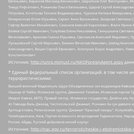
Евгеньевич, Барахоев Магомед Бекханович, Шарипков Олег Викторович, М
Тимур Рифгатович, Романова Ольга Евгеньевна, Щаров Сергей Алексадрови
Петровна, Кочеткова Татьяна Владимировна, Чуркина Наталья Валерьевна, 
Илларионова Юлия Юрьевна, Саранг Анна Васильевна, Захарова Светлана 
Гефтер Валентин Михайлович, Симонов Алексей Кириллович, Флиге Ирина 
Беляев Сергей Иванович, Голубева Елена Николаевна, Ганнушкина Светлана
Вячеславович, Арапова Галина Юрьевна, Свечников Анатолий Мариевич, П
Лукашевский Сергей Маркович, Бахмин Вячеслав Иванович, Шабад Анатоли
Александрович, Вицин Сергей Ефимович, Золотухин Борис Андреевич, Леви
Константинович
Источник:
http://unro.minjust.ru/NKOForeignAgent.aspx
данн
* Единый федеральный список организаций, в том числе и
террористическими:
Высший военный Маджлисуль Шура Объединенных сил моджахедов Кавказа, Ко
Лашкар-И-Тайба, Исламская группа, Движение Талибан, Исламская партия Т
Имарат Кавказ, АБТО, Правый сектор, Исламское государство, Джабха аль-
Ат-Тавхида Валь-Джихад, Чистопольский Джамаат, Рохнамо ба суи давлати и
Артподготовка, Религиозная группа “Джамаат “Красный пахарь”, Колумбайн
Челебиджихана, Азов, Партия исламского возрождения Таджикистана, Народ
России, Айдар, Русский добровольческий корпус
Источник:
http://nac.gov.ru/terroristicheskie-i-ekstremistskie-