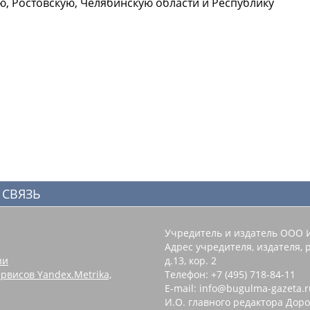
, Ростовскую, Челябинскую области и Республику
 СВЯЗЬ
Учредитель и издатель ООО 
Адрес учредителя, издателя, р
зи
д.13, кор. 2
рвисов Yandex.Metrika,
Телефон: +7 (495) 718-84-11
E-mail: info@bugulma-gazeta.r
И.О. главного редактора Доро