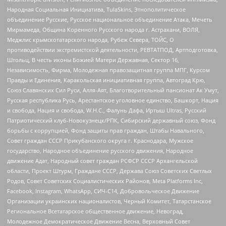
Народная Социальная Инициатива, TulaSkins, Этнополитическое
объединение Русские, Русское национальное объединение Атака, Мечеть
Мирмамеда, Община Коренного Русского народа г. Астрахани, ВОЛЯ,
Меджлис крымскотатарского народа, Рубеж Севера, ТОЙС, О
противодействии экстремистской деятельности, РЕВТАТПОД, Артподготовка,
Штольц, В честь иконы Божией Матери Державная, Сектор 16,
Независимость, Фирма, Молодежная правозащитная группа МПГ, Курсом
Правды и Единения, Каракольская инициативная группа, Автоград Крю,
Союз Славянских Сил Руси, Алля-Аят, Благотворительный пансионат Ак Умут,
Русская республика Русь, Арестантское уголовное единство, Башкорт, Нация
и свобода, Нация и свобода, W.H.С., Фалунь Дафа, Иртыш Ultras, Русский
Патриотический клуб-Новокузнецк/РПК, Сибирский державный союз, Фонд
борьбы с коррупцией, Фонд защиты прав граждан, Штабы Навального,
Совет граждан СССР Прикубанского округа г. Краснодара, Мужское
государство, Народное объединение русского движения, Народное
движение Адат, Народный совет граждан РСФСР СССР Архангельской
области, Проект Штурм, Граждане СССР, Держава Союз Советских Светлых
Родов, Совет Советских Социалистических Районов, Meta Platforms Inc,
Facebook, Instagram, WhatsApp, СИЧ-С14, Добровольческое Движение
Организации украинских националистов, Черный Комитет, Татарстанское
Региональное Всетатарское общественное движение, Невоград,
Молодежное Демократическое Движение Весна, Верховный Совет