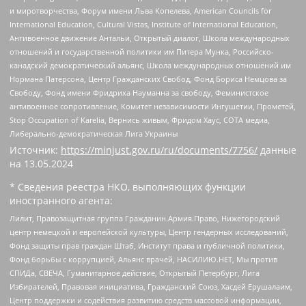
и миротворчества, Форум имени Льва Копелева, American Councils for
International Education, Cultural Vistas, Institute of International Education,
Антивоенное движение Антальи, Открытый диалог, Школа международных
отношений и государственной политики им Питера Мунка, Российско-
канадский демократический альянс, Школа международных отношений им
Нормана Патерсона, Центр Гражданских Свобод, Фонд Бориса Немцова за
Свободу, Фонд имени Фридриха Науманна за свободу, Феминистское
антивоенное сопротивление, Комитет независимости Ингушетии, Прометей,
Stop Occupation of Karelia, Вернись живым, Фридом Хаус, СОТА медиа,
Либерально-демократическая Лига Украины
Источник:
https://minjust.gov.ru/ru/documents/7756/
данные
на
13.05.2024
* Сведения реестра НКО, выполняющих функции
иностранного агента:
Лилит, Правозащитная группа Гражданин.Армия.Право, Нижегородский
центр немецкой и европейской культуры, Центр гендерных исследований,
Фонд защиты прав граждан Штаб, Институт права и публичной политики,
Фонд борьбы с коррупцией, Альянс врачей, НАСИЛИЮ.НЕТ, Мы против
СПИДа, СВЕЧА, Гуманитарное действие, Открытый Петербург, Лига
Избирателей, Правовая инициатива, Гражданский Союз, Хасдей Ерушалаим,
Центр поддержки и содействия развитию средств массовой информации,