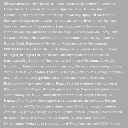
Международное партнерство за права человека, Духовное Управление
Евангельских Христиан Украинской Христианской Церкви, Новое
Поколение, Духовное Учебное Заведение Международный Библейский
Колледж, Международное христианское движение, Всемирный Институт
Саентологических Предприятий, Церковь Духовной Технологии,
Европейская сеть организаций по наблюдению за выборами, Республика
Польша, СВОБОДНЫЙ ИДЕЛЬ-УРАЛ, Ассоциация развития журналистики,
IStories fonds, Королевский Институт Международных Отношений,
КРИМСЬКА ПРАВОЗАХИСНА ГРУПА, Фонд имени Генриха Бёлля, Stichting
Bellingcat, Bellingcat Ltd, The Insider, Институт правовой инициативы
Центральной и Восточной Европы, Фонд Открытой Эстонии, Calvert 22
Foundation, Канадский украинский конгресс, Институт Макдональда-Лорье,
Украинская национальная федерация Канады, Декабристы, Международный
научный центр им Вудро Вильсона, Свободная пресса, Возрождение,
Всеукраинский духовный центр , Риддл, Русский антивоенный комитет в
Швеции, Проект Медуза, Фонд Андрея Сахарова, Форум свободной России,
Лига Свободных Наций, Transparеncy International, Форум Свободных
Народов ПостРоссии, Солидарность с гражданским движением в России –
Solidarus, КрымSOS, Свободный университет, Институт государственного
управления, Форум гражданского общества Россия, Беллона, Союз жителей
островов Тисима и Хабомаи, Съезд народных депутатов, Гринпис
Интернешнл, Фонд борьбы с коррупцией Инк, Завет церквей TCCN, Агора,