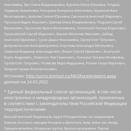
Алексеевна, Закс Елена Владимировна, Буртина Елена Юрьевна, Гендель
Людмила Залмановна, Кокорина Екатерина Алексеевна, Шуманов Илья
Вячеславович, Арапова Галина Юрьевна, Свечников Анатолий Мариевич,
Прохоров Вадим Юрьевич, Шахова Елена Владимировна, Подузов Сергей
Васильевич, Протасова Ирина Вячеславовна, Литинский Леонид Борисович,
Лукашевский Сергей Маркович, Бахмин Вячеслав Иванович, Шабад
Анатолий Ефимович, Сухих Дарья Николаевна, Орлов Олег Петрович,
Добровольская Анна Дмитриевна, Королева Александра Евгеньевна,
Смирнов Владимир Александрович, Вицин Сергей Ефимович, Золотухин
Борис Андреевич, Левинсон Лев Семенович, Локшина Татьяна Иосифовна,
Орлов Олег Петрович, Полякова Мара Федоровна, Резник Генри Маркович,
Захаров Герман Константинович
Источник:
http://unro.minjust.ru/NKOForeignAgent.aspx
данные на
24.03.2022
* Единый федеральный список организаций, в том числе
иностранных и международных организаций, признанных
в соответствии с законодательством Российской Федерации
террористическими:
Высший военный Маджлисуль Шура Объединенных сил моджахедов
Кавказа, Конгресс народов Ичкерии и Дагестана, База, Асбат аль-Ансар,
Священная война, Исламская группа, Братья-мусульмане, Партия