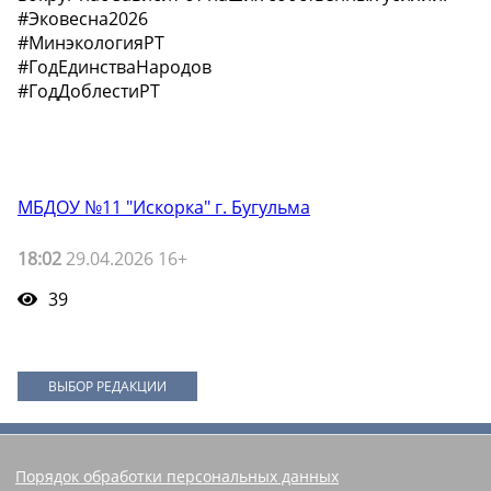
#Эковесна2026
#МинэкологияРТ
#ГодЕдинстваНародов
#ГодДоблестиРТ
МБДОУ №11 "Искорка" г. Бугульма
18:02
29.04.2026 16+
39
ВЫБОР РЕДАКЦИИ
Порядок обработки персональных данных