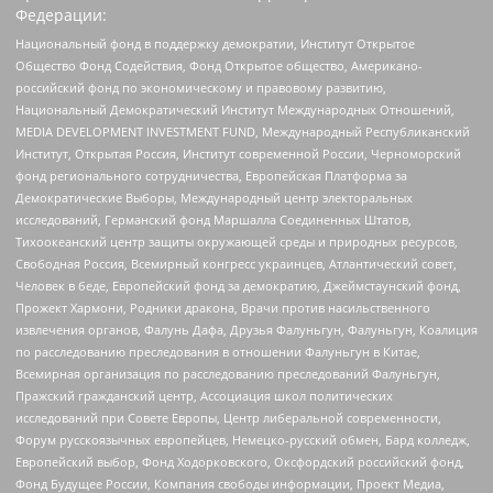
Федерации:
Национальный фонд в поддержку демократии, Институт Открытое
Общество Фонд Содействия, Фонд Открытое общество, Американо-
российский фонд по экономическому и правовому развитию,
Национальный Демократический Институт Международных Отношений,
MEDIA DEVELOPMENT INVESTMENT FUND, Международный Республиканский
Институт, Открытая Россия, Институт современной России, Черноморский
фонд регионального сотрудничества, Европейская Платформа за
Демократические Выборы, Международный центр электоральных
исследований, Германский фонд Маршалла Соединенных Штатов,
Тихоокеанский центр защиты окружающей среды и природных ресурсов,
Свободная Россия, Всемирный конгресс украинцев, Атлантический совет,
Человек в беде, Европейский фонд за демократию, Джеймстаунский фонд,
Прожект Хармони, Родники дракона, Врачи против насильственного
извлечения органов, Фалунь Дафа, Друзья Фалуньгун, Фалуньгун, Коалиция
по расследованию преследования в отношении Фалуньгун в Китае,
Всемирная организация по расследованию преследований Фалуньгун,
Пражский гражданский центр, Ассоциация школ политических
исследований при Совете Европы, Центр либеральной современности,
Форум русскоязычных европейцев, Немецко-русский обмен, Бард колледж,
Европейский выбор, Фонд Ходорковского, Оксфордский российский фонд,
Фонд Будущее России, Компания свободы информации, Проект Медиа,