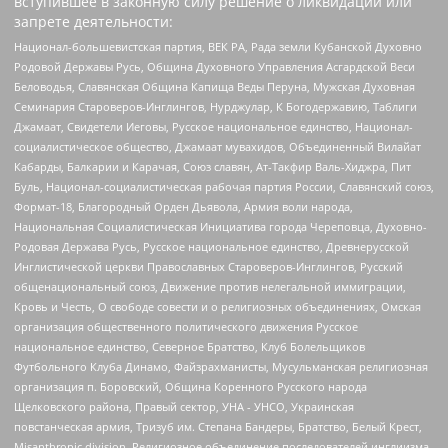
вступившее в законную силу решение о ликвидации или
запрете деятельности:
Национал-большевистская партия, ВЕК РА, Рада земли Кубанской Духовно
Родовой Державы Русь, Община Духовного Управления Асгардской Веси
Беловодья, Славянская Община Капища Веды Перуна, Мужская Духовная
Семинария Староверов-Инглингов, Нурджулар, К Богодержавию, Таблиги
Джамаат, Свидетели Иеговы, Русское национальное единство, Национал-
социалистическое общество, Джамаат мувахидов, Объединенный Вилайат
Кабарды, Балкарии и Карачая, Союз славян, Ат-Такфир Валь-Хиджра, Пит
Буль, Национал-социалистическая рабочая партия России, Славянский союз,
Формат-18, Благородный Орден Дьявола, Армия воли народа,
Национальная Социалистическая Инициатива города Череповца, Духовно-
Родовая Держава Русь, Русское национальное единство, Древнерусской
Инглистической церкви Православных Староверов-Инглингов, Русский
общенациональный союз, Движение против нелегальной иммиграции,
Кровь и Честь, О свободе совести и о религиозных объединениях, Омская
организация общественного политического движения Русское
национальное единство, Северное Братство, Клуб Болельщиков
Футбольного Клуба Динамо, Файзрахманисты, Мусульманская религиозная
организация п. Боровский, Община Коренного Русского народа
Щелковского района, Правый сектор, УНА - УНСО, Украинская
повстанческая армия, Тризуб им. Степана Бандеры, Братство, Белый Крест,
Misanthropic division, Религиозное объединение последователей инглиизма,