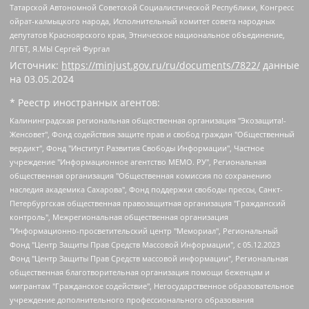
Татарской Автономной Советской Социалистической Республики, Конгресс
ойрат-калмыцкого народа, Исполнительный комитет совета народных
депутатов Красноярского края, Этническое национальное объединение,
ЛГБТ, Я.МЫ Сергей Фургал
Источник:
https://minjust.gov.ru/ru/documents/7822/
данные
на
03.05.2024
* Реестр иностранных агентов:
Калининградская региональная общественная организация "Экозащита!-Женсовет", Фонд содействия защите прав и свобод граждан "Общественный вердикт", Фонд "Институт Развития Свободы Информации", Частное учреждение "Информационное агентство МЕМО. РУ", Региональная общественная организация "Общественная комиссия по сохранению наследия академика Сахарова", Фонд поддержки свободы прессы, Санкт-Петербургская общественная правозащитная организация "Гражданский контроль", Межрегиональная общественная организация "Информационно-просветительский центр "Мемориал", Региональный Фонд "Центр Защиты Прав Средств Массовой Информации", с 05.12.2023 Фонд "Центр Защиты Прав Средств массовой информации", Региональная общественная благотворительная организация помощи беженцам и мигрантам "Гражданское содействие", Негосударственное образовательное учреждение дополнительного профессионального образования (повышение квалификации) специалистов "АКАДЕМИЯ ПО ПРАВАМ ЧЕЛОВЕКА", Свердловская региональная общественная организация "Сутяжник", Автономная некоммерческая организация "Центр независимых социологических исследований", Союз общественных объединений "Российский исследовательский центр по правам человека", Региональное общественное учреждение научно-информационный центр "МЕМОРИАЛ", Некоммерческая организация "Фонд защиты гласности", Автономная некоммерческая организация "Институт прав человека", Городская общественная организация "Екатеринбургское общество "МЕМОРИАЛ", Городская общественная организация "Рязанское историко-просветительское и правозащитное общество "Мемориал" (Рязанский Мемориал), Челябинский региональный орган общественной самодеятельности – женское общественное объединение "Женщины Евразии", Челябинский региональный орган общественной самодеятельности "Уральская правозащитная группа", Фонд содействия защите здоровья и социальной справедливости имени Андрея Рылькова, Автономная Некоммерческая Организация "Аналитический Центр Юрия Левады", Автономная некоммерческая организация социальной поддержки населения "Проект Апрель", Региональная общественная организация помощи женщинам и детям, находящимся в кризисной ситуации "Информационно-методический центр "Анна", Фонд содействия развитию массовых коммуникаций и правовому просвещению "Так-так-Так", Фонд содействия устойчивому развитию "Серебряная тайга", Свердловский региональный общественный фонд социальных проектов "Новое время", "Idel.Реалии", Кавказ.Реалии, Крым.Реалии, Телеканал Настоящее Время, Татаро-башкирская служба Радио Свобода (Azatliq Radiosi), Радио Свободная Европа/Радио Свобода (PCE/PC), "Сибирь.Реалии", "Фактограф", Благотворительный фонд помощи осужденным и их семьям, Автономная некоммерческая организация "Институт глобализации и социальных движений", Фонд "В защиту прав заключенных", Частное учреждение "Центр поддержки и содействия развитию средств массовой информации", Пензенский региональный общественный благотворительный фонд "Гражданский союз", "Север.Реалии", Некоммерческая организация Фонд "Правовая инициатива", Общество с ограниченной ответственностью "Радио Свободная Европа/Радио Свобода", Чешское информационное агентство "MEDIUM-ORIENT", Красноярская региональная общественная организация "Мы против СПИДа", Камалягин Денис Николаевич, Маркелов Сергей Евгеньевич, Пономарев Лев Александрович, Савицкая Людмила Алексеевна, Автономная некоммерческая организация "Центр по работе с проблемой насилия "НАСИЛИЮ.НЕТ", Межрегиональный профессиональный союз работников здравоохранения "Альянс врачей", Юридическое лицо, зарегистрированное в Латвийской Республике, SIA "Medusa Project" (регистрационный номер 40103797863, дата регистрации 10.06.2014), Некоммерческая организация "Фонд по борьбе с коррупцией", Автономная некоммерческая организация "Институт права и публичной политики", Баданин Роман Сергеевич, Гликин Максим Александрович, Железнова Мария Михайловна, Лукьянова Юлия Сергеевна, Маетная Елизавета Витальевна, Маняхин Петр Борисович, Чуракова Ольга Владимировна, Ярош Юлия Петровна, Юридическое лицо "The Insider SIA", зарегистрированное в Риге, Латвийская Республика (дата регистрации 26.06.2015), являющееся администратором доменного имени интернет-издания "The Insider SIA", https://theins.ru, Постернак Алексей Евгеньевич, Рубин Михаил Аркадьевич, Анин Роман Александрович, Юридическое лицо Istories fonds, зарегистрированное в Латвийской Республике (регистрационный номер 50008295751, дата регистрации 24.02.2020), Великовский Дмитрий Александрович, Долинина Ирина Николаевна, Мароховская Алеся Алексеевна, Шлейнов Роман Юрьевич, Шмагун Олеся Валентиновна, Общество с ограниченной ответственностью "Альтаир 2021", Общество с ограниченной ответственностью "Вега 2021", Общество с ограниченной ответственностью "Главный редактор 2021", Общество с ограниченной ответственностью "Ромашки монолит", Важенков Артем Валерьевич, Ивановская областная общественная организация "Центр гендерных исследований", Гурман Юрий Альбертович, Медиапроект "ОВД-Инфо", Егоров Владимир Владимирович, Жилинский Владимир Александрович, Общество с ограниченной ответственностью "ЗП", Иванова София Юрьевна, Карезина Инна Павловна, Кильтау Екатерина Викторовна, Петров Алексей Викторович, Пискунов Сергей Евгеньевич, Смирнов Сергей Сергеевич, Тихонов Михаил Сергеевич, Общество с ограниченной ответственностью "ЖУРНАЛИСТ-ИНОСТРАННЫЙ АГЕНТ", Арапова Галина Юрьевна, Вольтская Татьяна Анатольевна, Американская компания "Mason G.E.S. Anonymous Foundation" (США), являющаяся владельцем интернет-издания https://mnews.world/, Компания "Stichting Bellingcat", зарегистрированная в Нидерландах (дата регистрации 11.07.2018), Захаров Андрей Вячеславович, Клепиковская Екатерина Дмитриевна, Общество с ограниченной ответственностью "МЕМО", Перл Роман Александрович, Симонов Евгений Алексеевич, Соловьева Елена Анатольевна, Сотников Даниил Владимирович, Сурначева Елизавета Дмитриевна, Автономная некоммерческая организация по защите прав человека и информированию населения "Якутия – Наше Мнение", Общество с ограниченной ответственностью "Москоу диджитал медиа", с 26.01.2023 Общество с ограниченной ответственностью "Чайка Белые сады", Ветошкина Валерия Валерьевна, Заговора Максим Александрович, Межрегиональное общественное движение "Российская ЛГБТ - сеть", Оленичев Максим Владимирович, Павлов Иван Юрьевич, Скворцова Елена Сергеевна, Общество с ограниченной ответственностью "Как бы инагент", Кочетков Игорь Викторович, Общество с ограниченной ответственностью "Честные выборы", Еланчик Олег Александрович, Общество с ограниченной ответственностью "Нобелевский призыв", Гималова Регина Эмилевна, Григорьев Андрей Валерьевич, Григорьева Алина Александровна, Ассоциация по содействию защите прав призывников, альтернативнослужащих и военнослужащих "Правозащитная группа "Гражданин.Армия.Право", Хисамова Регина Фаритовна, Автономная некоммерческая организация по реализации социально-правовых программ "Лилит", Дальневосточное общественное движение "Маяк", Санкт-Петербургская ЛГБТ-инициативная группа "Выход", Инициативная группа ЛГБТ+ "Реверс", Алексеев Андрей Викторович, Бекбулатова Таисия Львовна, Беляев Иван Михайлович, Владыкина Елена Сергеевна, Гельман Марат Александрович, Никульшина Вероника Юрьевна, Толоконникова Надежда Андреевна, Шендерович Виктор Анатольевич, Общество с ограниченной ответственностью "Данное сообщение", Общество с ограниченной ответственностью Издательский дом "Новая глава", Айнбиндер Александра Александровна, Московский комьюнити-центр для ЛГБТ+инициатив, Благотворительный фонд развития филантропии, Deutsche Welle (Германия, Kurt-Schumacher-Strasse 3, 53113 Bonn), Борзунова Мария Михайловна, Воробьев Виктор Викторович, Голубева Анна Львовна, Константинова Алла Михайловна, Малкова Ирина Владимировна, Мурадов Мурад Абдулгалимович, Осетинская Елизавета Николаевна, Понасенков Евгений Николаевич, Ганапольский Матвей Юрьевич, Киселев Евгений Алексеевич, Борухович Ирина Григорьевна, Дремин Иван Тимофеевич, Дубровский Дмитрий Викторович, Красноярская региональная общественная организация поддержки и развития альтернативных образовательных технологий и межкультурных коммуникаций "ИНТЕРРА", Маяковская Екатерина Алексеевна, Фейгин Марк Захарович, Филимонов Андрей Викторович, Дзугкоева Регина Николаевна, Доброхотов Роман Александрович, Дудь Юрий Александрович, Елкин Сергей Владимирович, Кругликов Кирилл Игоревич, Сабунаева Мария Леонидовна, Семенов Алексей Владимирович, Шаинян Карен Багратович, Шульман Екатерина Михайловна, Асафьев Артур Валерьевич, Вахштайн Виктор Семенович, Венедиктов Алексей Алексеевич, Лушникова Екатерина Евгеньевна, Волков Леонид Михайлович, Невзоров Александр Глебович, Пархоменко Сергей Борисович, Сироткин Ярослав Николаевич, Кара-Мурза Владимир Владимирович, Баранова Наталья Владимировна, Гозман Леонид Яковлевич, Кагарлицкий Борис Юльевич, Климарев Михаил Валерьевич, Милов Владимир Станиславович, Автономная некоммерческая организация Краснодарский центр современного искусства "Типография", Моргенштерн Алишер Тагирович, Соболь Любовь Эдуардовна, Общество с ограниченной ответственностью "ЛИЗА НОРМ", Каспаров Гарри Кимович, Ходорковский Михаил Борисович, Общество с ограниченной ответственностью "Апрельские тезисы", Данилович Ирина Брониславовна, Кашин Олег Владимирович, Петров Николай Владимирович, Пивоваров Алексей Владимирович, Соколов Михаил Владимирович, Цветкова Юлия Владимировна, Чичваркин Евгений Александрович, Комитет против пыток/Команда против пыток, Общество с ограниченной ответственностью "Первый научный", Общество с ограниченной ответственностью "Вертолет и ко", Белоцерковская Вероника Борисовна, Кац Максим Евгеньевич, Лазарева Татьяна Юрьевна, Шаведдинов Руслан Табризович, Яшин Илья Валерьевич, Общество с ограниченной ответственностью "Иноагент ААВ", Алешковский Дмитрий Петрович, Альбац Евгения Марковна, Быков Дмитрий Львович, Галямина Юлия Евгеньевна, Лойко Сергей Леонидович, Мартынов Кирилл Константинович, Медведев Сергей Александрович, Крашенинников Федор Геннадиевич, Гордеева Катерина Вл