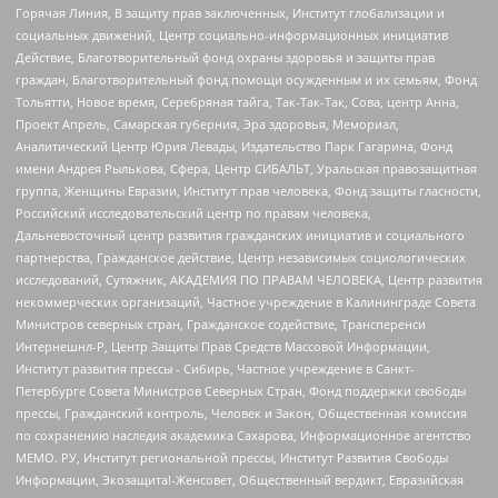
Горячая Линия, В защиту прав заключенных, Институт глобализации и
социальных движений, Центр социально-информационных инициатив
Действие, Благотворительный фонд охраны здоровья и защиты прав
граждан, Благотворительный фонд помощи осужденным и их семьям, Фонд
Тольятти, Новое время, Серебряная тайга, Так-Так-Так, Сова, центр Анна,
Проект Апрель, Самарская губерния, Эра здоровья, Мемориал,
Аналитический Центр Юрия Левады, Издательство Парк Гагарина, Фонд
имени Андрея Рылькова, Сфера, Центр СИБАЛЬТ, Уральская правозащитная
группа, Женщины Евразии, Институт прав человека, Фонд защиты гласности,
Российский исследовательский центр по правам человека,
Дальневосточный центр развития гражданских инициатив и социального
партнерства, Гражданское действие, Центр независимых социологических
исследований, Сутяжник, АКАДЕМИЯ ПО ПРАВАМ ЧЕЛОВЕКА, Центр развития
некоммерческих организаций, Частное учреждение в Калининграде Совета
Министров северных стран, Гражданское содействие, Трансперенси
Интернешнл-Р, Центр Защиты Прав Средств Массовой Информации,
Институт развития прессы - Сибирь, Частное учреждение в Санкт-
Петербурге Совета Министров Северных Стран, Фонд поддержки свободы
прессы, Гражданский контроль, Человек и Закон, Общественная комиссия
по сохранению наследия академика Сахарова, Информационное агентство
МЕМО. РУ, Институт региональной прессы, Институт Развития Свободы
Информации, Экозащита!-Женсовет, Общественный вердикт, Евразийская