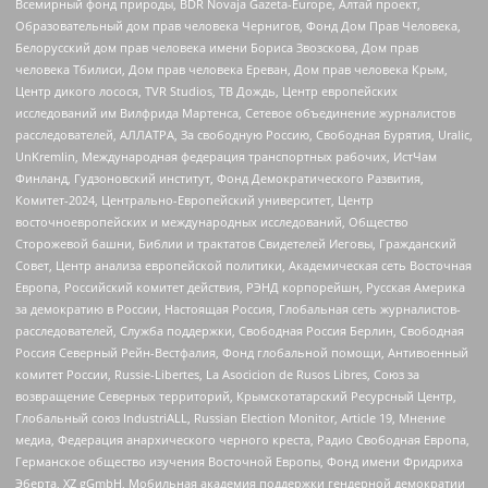
Всемирный фонд природы, BDR Novaja Gazeta-Europe, Алтай проект,
Образовательный дом прав человека Чернигов, Фонд Дом Прав Человека,
Белорусский дом прав человека имени Бориса Звозскова, Дом прав
человека Тбилиси, Дом прав человека Ереван, Дом прав человека Крым,
Центр дикого лосося, TVR Studios, ТВ Дождь, Центр европейских
исследований им Вилфрида Мартенса, Сетевое объединение журналистов
расследователей, АЛЛАТРА, За свободную Россию, Свободная Бурятия, Uralic,
UnKremlin, Международная федерация транспортных рабочих, ИстЧам
Финланд, Гудзоновский институт, Фонд Демократического Развития,
Комитет-2024, Центрально-Европейский университет, Центр
восточноевропейских и международных исследований, Общество
Сторожевой башни, Библии и трактатов Свидетелей Иеговы, Гражданский
Совет, Центр анализа европейской политики, Академическая сеть Восточная
Европа, Российский комитет действия, РЭНД корпорейшн, Русская Америка
за демократию в России, Настоящая Россия, Глобальная сеть журналистов-
расследователей, Служба поддержки, Свободная Россия Берлин, Свободная
Россия Северный Рейн-Вестфалия, Фонд глобальной помощи, Антивоенный
комитет России, Russie-Libertes, La Asocicion de Rusos Libres, Союз за
возвращение Северных территорий, Крымскотатарский Ресурсный Центр,
Глобальный союз IndustriALL, Russian Election Monitor, Article 19, Мнение
медиа, Федерация анархического черного креста, Радио Свободная Европа,
Германское общество изучения Восточной Европы, Фонд имени Фридриха
Эберта, XZ gGmbH, Мобильная академия поддержки гендерной демократии