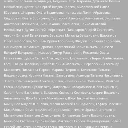
антимонопольная ассоциация, Бедушев Петр Петрович, Дзугкоева Регина
Николаевна, Кривенко Сергей Владимирович, Милославский Павел
Юрьевич, Шнырова Ольга Вадимовна, Чанышева Лилия Айратовна,
Сидорович Ольга Борисовна, Туровский Александр Алексеевич, Васильева
Анастасия Евгеньевна, Ривина Анна Валерьевна, Бойко Анатолий
Николаевич, Дугин Сергей Георгиевич, Пивоваров Андрей Сергеевич,
Аверин Виталий Евгеньевич, Барахоев Магомед Бекханович, Шарипков
Олег Викторович, Мошель Ирина Ароновна, Шведов Григорий Сергеевич,
Пономарев Лев Александрович, Каргалицкий Борис Юльевич, Созаев
Валерий Валерьевич, Исламов Тимур Рифгатович, Романова Ольга
Евгеньевна, Щаров Сергей Алексадрович, Цирульников Борис Альбертович,
Гасан Ольга Павловна, Паутов Юрий Анатольевич, Верховский Александр
Маркович, Пислакова-Паркер Марина Петровна, Кочеткова Татьяна
Владимировна, Чуркина Наталья Валерьевна, Акимова Татьяна Николаевна,
Золотарева Екатерина Александровна, Рачинский Ян Збигневич, Жемкова
Елена Борисовна, Гудков Лев Дмитриевич, Илларионова Юлия Юрьевна,
Саранг Анна Васильевна, Захарова Светлана Сергеевна, Аверин Владимир
Анатольевич, Щур Татьяна Михайловна, Щур Николай Алексеевич,
Блинушов Андрей Юрьевич, Мосин Алексей Геннадьевич, Гефтер Валентин
Михайлович, Симонов Алексей Кириллович, Флиге Ирина Анатольевна,
Мельникова Валентина Дмитриевна, Вититинова Елена Владимировна,
Баженова Светлана Куприяновна, Максимов Сергей Владимирович, Беляев
Сергей Иванович, Голубева Елена Николаевна, Ганнушкина Светлана