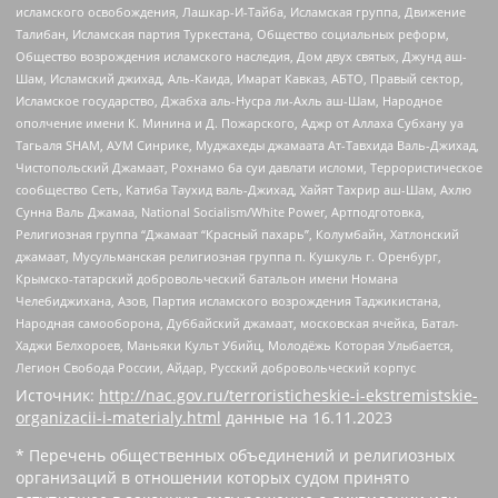
исламского освобождения, Лашкар-И-Тайба, Исламская группа, Движение
Талибан, Исламская партия Туркестана, Общество социальных реформ,
Общество возрождения исламского наследия, Дом двух святых, Джунд аш-
Шам, Исламский джихад, Аль-Каида, Имарат Кавказ, АБТО, Правый сектор,
Исламское государство, Джабха аль-Нусра ли-Ахль аш-Шам, Народное
ополчение имени К. Минина и Д. Пожарского, Аджр от Аллаха Субхану уа
Тагьаля SHAM, АУМ Синрике, Муджахеды джамаата Ат-Тавхида Валь-Джихад,
Чистопольский Джамаат, Рохнамо ба суи давлати исломи, Террористическое
сообщество Сеть, Катиба Таухид валь-Джихад, Хайят Тахрир аш-Шам, Ахлю
Сунна Валь Джамаа, National Socialism/White Power, Артподготовка,
Религиозная группа “Джамаат “Красный пахарь”, Колумбайн, Хатлонский
джамаат, Мусульманская религиозная группа п. Кушкуль г. Оренбург,
Крымско-татарский добровольческий батальон имени Номана
Челебиджихана, Азов, Партия исламского возрождения Таджикистана,
Народная самооборона, Дуббайский джамаат, московская ячейка, Батал-
Хаджи Белхороев, Маньяки Культ Убийц, Молодёжь Которая Улыбается,
Легион Свобода России, Айдар, Русский добровольческий корпус
Источник:
http://nac.gov.ru/terroristicheskie-i-ekstremistskie-
organizacii-i-materialy.html
данные на
16.11.2023
* Перечень общественных объединений и религиозных
организаций в отношении которых судом принято