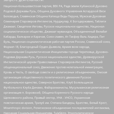
Национал-большевистская партия, ВЕК РА, Рада земли Кубанской Духовно
Родовой Державы Русь, Община Духовного Управления Асгардской Веси
Беловодья, Славянская Община Капища Веды Перуна, Мужская Духовная
Семинария Староверов-Инглингов, Нурджулар, К Богодержавию, Таблиги
Джамаат, Свидетели Иеговы, Русское национальное единство, Национал-
социалистическое общество, Джамаат мувахидов, Объединенный Вилайат
Кабарды, Балкарии и Карачая, Союз славян, Ат-Такфир Валь-Хиджра, Пит
Буль, Национал-социалистическая рабочая партия России, Славянский союз,
Формат-18, Благородный Орден Дьявола, Армия воли народа,
Национальная Социалистическая Инициатива города Череповца, Духовно-
Родовая Держава Русь, Русское национальное единство, Древнерусской
Инглистической церкви Православных Староверов-Инглингов, Русский
общенациональный союз, Движение против нелегальной иммиграции,
Кровь и Честь, О свободе совести и о религиозных объединениях, Омская
организация общественного политического движения Русское
национальное единство, Северное Братство, Клуб Болельщиков
Футбольного Клуба Динамо, Файзрахманисты, Мусульманская религиозная
организация п. Боровский, Община Коренного Русского народа
Щелковского района, Правый сектор, УНА - УНСО, Украинская
повстанческая армия, Тризуб им. Степана Бандеры, Братство, Белый Крест,
Misanthropic division, Религиозное объединение последователей инглиизма,
Народная Социальная Инициатива, TulaSkins, Этнополитическое