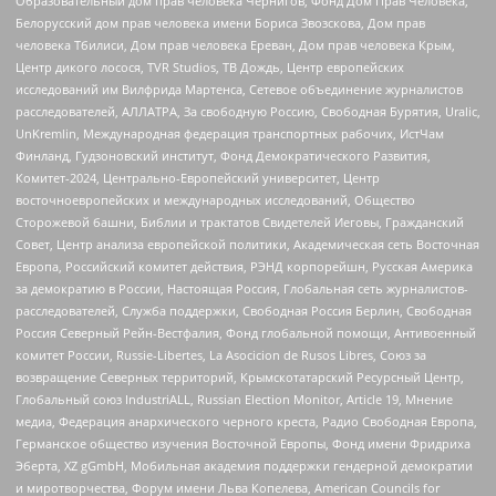
Образовательный дом прав человека Чернигов, Фонд Дом Прав Человека,
Белорусский дом прав человека имени Бориса Звозскова, Дом прав
человека Тбилиси, Дом прав человека Ереван, Дом прав человека Крым,
Центр дикого лосося, TVR Studios, ТВ Дождь, Центр европейских
исследований им Вилфрида Мартенса, Сетевое объединение журналистов
расследователей, АЛЛАТРА, За свободную Россию, Свободная Бурятия, Uralic,
UnKremlin, Международная федерация транспортных рабочих, ИстЧам
Финланд, Гудзоновский институт, Фонд Демократического Развития,
Комитет-2024, Центрально-Европейский университет, Центр
восточноевропейских и международных исследований, Общество
Сторожевой башни, Библии и трактатов Свидетелей Иеговы, Гражданский
Совет, Центр анализа европейской политики, Академическая сеть Восточная
Европа, Российский комитет действия, РЭНД корпорейшн, Русская Америка
за демократию в России, Настоящая Россия, Глобальная сеть журналистов-
расследователей, Служба поддержки, Свободная Россия Берлин, Свободная
Россия Северный Рейн-Вестфалия, Фонд глобальной помощи, Антивоенный
комитет России, Russie-Libertes, La Asocicion de Rusos Libres, Союз за
возвращение Северных территорий, Крымскотатарский Ресурсный Центр,
Глобальный союз IndustriALL, Russian Election Monitor, Article 19, Мнение
медиа, Федерация анархического черного креста, Радио Свободная Европа,
Германское общество изучения Восточной Европы, Фонд имени Фридриха
Эберта, XZ gGmbH, Мобильная академия поддержки гендерной демократии
и миротворчества, Форум имени Льва Копелева, American Councils for