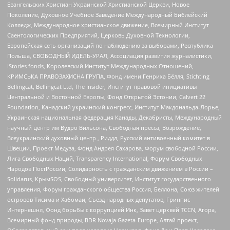
Евангельских Христиан Украинской Христианской Церкви, Новое
Поколение, Духовное Учебное Заведение Международный Библейский
Колледж, Международное христианское движение, Всемирный Институт
Саентологических Предприятий, Церковь Духовной Технологии,
Европейская сеть организаций по наблюдению за выборами, Республика
Польша, СВОБОДНЫЙ ИДЕЛЬ-УРАЛ, Ассоциация развития журналистики,
IStories fonds, Королевский Институт Международных Отношений,
КРИМСЬКА ПРАВОЗАХИСНА ГРУПА, Фонд имени Генриха Бёлля, Stichting
Bellingcat, Bellingcat Ltd, The Insider, Институт правовой инициативы
Центральной и Восточной Европы, Фонд Открытой Эстонии, Calvert 22
Foundation, Канадский украинский конгресс, Институт Макдональда-Лорье,
Украинская национальная федерация Канады, Декабристы, Международный
научный центр им Вудро Вильсона, Свободная пресса, Возрождение,
Всеукраинский духовный центр , Риддл, Русский антивоенный комитет в
Швеции, Проект Медуза, Фонд Андрея Сахарова, Форум свободной России,
Лига Свободных Наций, Transparеncy International, Форум Свободных
Народов ПостРоссии, Солидарность с гражданским движением в России –
Solidarus, КрымSOS, Свободный университет, Институт государственного
управления, Форум гражданского общества Россия, Беллона, Союз жителей
островов Тисима и Хабомаи, Съезд народных депутатов, Гринпис
Интернешнл, Фонд борьбы с коррупцией Инк, Завет церквей TCCN, Агора,
Всемирный фонд природы, BDR Novaja Gazeta-Europe, Алтай проект,