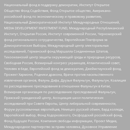
Национальный фонд в поддержку демократии, Институт Открытое
Общество Фонд Содействия, Фонд Открытое общество, Американо-
российский фонд по экономическому и правовому развитию,
Национальный Демократический Институт Международных Отношений,
MEDIA DEVELOPMENT INVESTMENT FUND, Международный Республиканский
Институт, Открытая Россия, Институт современной России, Черноморский
фонд регионального сотрудничества, Европейская Платформа за
Демократические Выборы, Международный центр электоральных
исследований, Германский фонд Маршалла Соединенных Штатов,
Тихоокеанский центр защиты окружающей среды и природных ресурсов,
Свободная Россия, Всемирный конгресс украинцев, Атлантический совет,
Человек в беде, Европейский фонд за демократию, Джеймстаунский фонд,
Прожект Хармони, Родники дракона, Врачи против насильственного
извлечения органов, Фалунь Дафа, Друзья Фалуньгун, Фалуньгун, Коалиция
по расследованию преследования в отношении Фалуньгун в Китае,
Всемирная организация по расследованию преследований Фалуньгун,
Пражский гражданский центр, Ассоциация школ политических
исследований при Совете Европы, Центр либеральной современности,
Форум русскоязычных европейцев, Немецко-русский обмен, Бард колледж,
Европейский выбор, Фонд Ходорковского, Оксфордский российский фонд,
Фонд Будущее России, Компания свободы информации, Проект Медиа,
Международное партнерство за права человека, Духовное Управление