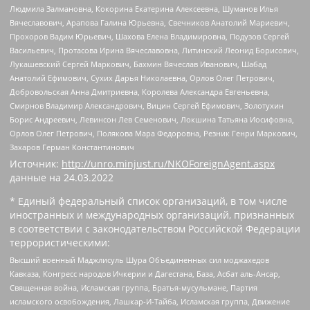
Людмила Залмановна, Кокорина Екатерина Алексеевна, Шуманов Илья
Вячеславович, Арапова Галина Юрьевна, Свечников Анатолий Мариевич,
Прохоров Вадим Юрьевич, Шахова Елена Владимировна, Подузов Сергей
Васильевич, Протасова Ирина Вячеславовна, Литинский Леонид Борисович,
Лукашевский Сергей Маркович, Бахмин Вячеслав Иванович, Шабад
Анатолий Ефимович, Сухих Дарья Николаевна, Орлов Олег Петрович,
Добровольская Анна Дмитриевна, Королева Александра Евгеньевна,
Смирнов Владимир Александрович, Вицин Сергей Ефимович, Золотухин
Борис Андреевич, Левинсон Лев Семенович, Локшина Татьяна Иосифовна,
Орлов Олег Петрович, Полякова Мара Федоровна, Резник Генри Маркович,
Захаров Герман Константинович
Источник:
http://unro.minjust.ru/NKOForeignAgent.aspx
данные на
24.03.2022
* Единый федеральный список организаций, в том числе
иностранных и международных организаций, признанных
в соответствии с законодательством Российской Федерации
террористическими:
Высший военный Маджлисуль Шура Объединенных сил моджахедов
Кавказа, Конгресс народов Ичкерии и Дагестана, База, Асбат аль-Ансар,
Священная война, Исламская группа, Братья-мусульмане, Партия
исламского освобождения, Лашкар-И-Тайба, Исламская группа, Движение