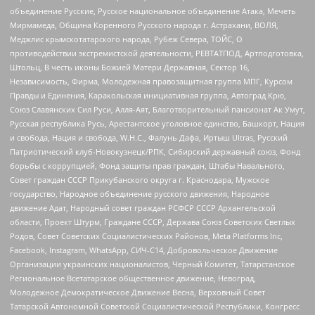
объединение Русские, Русское национальное объединение Атака, Мечеть
Мирмамеда, Община Коренного Русского народа г. Астрахани, ВОЛЯ,
Меджлис крымскотатарского народа, Рубеж Севера, ТОЙС, О
противодействии экстремистской деятельности, РЕВТАТПОД, Артподготовка,
Штольц, В честь иконы Божией Матери Державная, Сектор 16,
Независимость, Фирма, Молодежная правозащитная группа МПГ, Курсом
Правды и Единения, Каракольская инициативная группа, Автоград Крю,
Союз Славянских Сил Руси, Алля-Аят, Благотворительный пансионат Ак Умут,
Русская республика Русь, Арестантское уголовное единство, Башкорт, Нация
и свобода, Нация и свобода, W.H.С., Фалунь Дафа, Иртыш Ultras, Русский
Патриотический клуб-Новокузнецк/РПК, Сибирский державный союз, Фонд
борьбы с коррупцией, Фонд защиты прав граждан, Штабы Навального,
Совет граждан СССР Прикубанского округа г. Краснодара, Мужское
государство, Народное объединение русского движения, Народное
движение Адат, Народный совет граждан РСФСР СССР Архангельской
области, Проект Штурм, Граждане СССР, Держава Союз Советских Светлых
Родов, Совет Советских Социалистических Районов, Meta Platforms Inc,
Facebook, Instagram, WhatsApp, СИЧ-С14, Добровольческое Движение
Организации украинских националистов, Черный Комитет, Татарстанское
Региональное Всетатарское общественное движение, Невоград,
Молодежное Демократическое Движение Весна, Верховный Совет
Татарской Автономной Советской Социалистической Республики, Конгресс