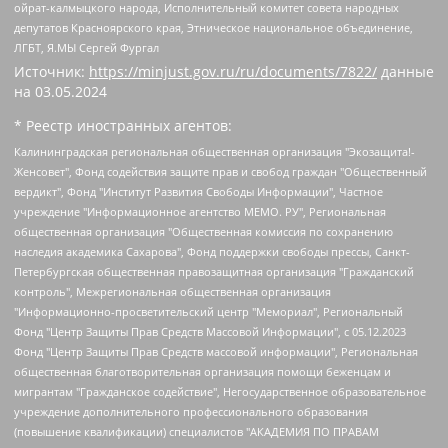
ойрат-калмыцкого народа, Исполнительный комитет совета народных
депутатов Красноярского края, Этническое национальное объединение,
ЛГБТ, Я.МЫ Сергей Фургал
Источник:
https://minjust.gov.ru/ru/documents/7822/
данные
на
03.05.2024
* Реестр иностранных агентов:
Калининградская региональная общественная организация "Экозащита!-Женсовет", Фонд содействия защите прав и свобод граждан "Общественный вердикт", Фонд "Институт Развития Свободы Информации", Частное учреждение "Информационное агентство МЕМО. РУ", Региональная общественная организация "Общественная комиссия по сохранению наследия академика Сахарова", Фонд поддержки свободы прессы, Санкт-Петербургская общественная правозащитная организация "Гражданский контроль", Межрегиональная общественная организация "Информационно-просветительский центр "Мемориал", Региональный Фонд "Центр Защиты Прав Средств Массовой Информации", с 05.12.2023 Фонд "Центр Защиты Прав Средств массовой информации", Региональная общественная благотворительная организация помощи беженцам и мигрантам "Гражданское содействие", Негосударственное образовательное учреждение дополнительного профессионального образования (повышение квалификации) специалистов "АКАДЕМИЯ ПО ПРАВАМ ЧЕЛОВЕКА", Свердловская региональная общественная организация "Сутяжник", Автономная некоммерческая организация "Центр независимых социологических исследований", Союз общественных объединений "Российский исследовательский центр по правам человека", Региональное общественное учреждение научно-информационный центр "МЕМОРИАЛ", Некоммерческая организация "Фонд защиты гласности", Автономная некоммерческая организация "Институт прав человека", Городская общественная организация "Екатеринбургское общество "МЕМОРИАЛ", Городская общественная организация "Рязанское историко-просветительское и правозащитное общество "Мемориал" (Рязанский Мемориал), Челябинский региональный орган общественной самодеятельности – женское общественное объединение "Женщины Евразии", Челябинский региональный орган общественной самодеятельности "Уральская правозащитная группа", Фонд содействия защите здоровья и социальной справедливости имени Андрея Рылькова, Автономная Некоммерческая Организация "Аналитический Центр Юрия Левады", Автономная некоммерческая организация социальной поддержки населения "Проект Апрель", Региональная общественная организация помощи женщинам и детям, находящимся в кризисной ситуации "Информационно-методический центр "Анна", Фонд содействия развитию массовых коммуникаций и правовому просвещению "Так-так-Так", Фонд содействия устойчивому развитию "Серебряная тайга", Свердловский региональный общественный фонд социальных проектов "Новое время", "Idel.Реалии", Кавказ.Реалии, Крым.Реалии, Телеканал Настоящее Время, Татаро-башкирская служба Радио Свобода (Azatliq Radiosi), Радио Свободная Европа/Радио Свобода (PCE/PC), "Сибирь.Реалии", "Фактограф", Благотворительный фонд помощи осужденным и их семьям, Автономная некоммерческая организация "Институт глобализации и социальных движений", Фонд "В защиту прав заключенных", Частное учреждение "Центр поддержки и содействия развитию средств массовой информации", Пензенский региональный общественный благотворительный фонд "Гражданский союз", "Север.Реалии", Некоммерческая организация Фонд "Правовая инициатива", Общество с ограниченной ответственностью "Радио Свободная Европа/Радио Свобода", Чешское информационное агентство "MEDIUM-ORIENT", Красноярская региональная общественная организация "Мы против СПИДа", Камалягин Денис Николаевич, Маркелов Сергей Евгеньевич, Пономарев Лев Александрович, Савицкая Людмила Алексеевна, Автономная некоммерческая организация "Центр по работе с проблемой насилия "НАСИЛИЮ.НЕТ", Межрегиональный профессиональный союз работников здравоохранения "Альянс врачей", Юридическое лицо, зарегистрированное в Латвийской Республике, SIA "Medusa Project" (регистрационный номер 40103797863, дата регистрации 10.06.2014), Некоммерческая организация "Фонд по борьбе с коррупцией", Автономная некоммерческая организация "Институт права и публичной политики", Баданин Роман Сергеевич, Гликин Максим Александрович, Железнова Мария Михайловна, Лукьянова Юлия Сергеевна, Маетная Елизавета Витальевна, Маняхин Петр Борисович, Чуракова Ольга Владимировна, Ярош Юлия Петровна, Юридическое лицо "The Insider SIA", зарегистрированное в Риге, Латвийская Республика (дата регистрации 26.06.2015), являющееся администратором доменного имени интернет-издания "The Insider SIA", https://theins.ru, Постернак Алексей Евгеньевич, Рубин Михаил Аркадьевич, Анин Роман Александрович, Юридическое лицо Istories fonds, зарегистрированное в Латвийской Республике (регистрационный номер 50008295751, дата регистрации 24.02.2020), Великовский Дмитрий Александрович, Долинина Ирина Николаевна, Мароховская Алеся Алексеевна, Шлейнов Роман Юрьевич, Шмагун Олеся Валентиновна, Общество с ограниченной ответственностью "Альтаир 2021", Общество с ограниченной ответственностью "Вега 2021", Общество с ограниченной ответственностью "Главный редактор 2021", Общество с ограниченной ответственностью "Ромашки монолит", Важенков Артем Валерьевич, Ивановская областная общественная организация "Центр гендерных исследований", Гурман Юрий Альбертович, Медиапроект "ОВД-Инфо", Егоров Владимир Владимирович, Жилинский Владимир Александрович, Общество с ограниченной ответственностью "ЗП", Иванова София Юрьевна, Карезина Инна Павловна, Кильтау Екатерина Викторовна, Петров Алексей Викторович, Пискунов Сергей Евгеньевич, Смирнов Сергей Сергеевич, Тихонов Михаил Сергеевич, Общество с ограниченной ответственностью "ЖУРНАЛИСТ-ИНОСТРАННЫЙ АГЕНТ", Арапова Галина Юрьевна, Вольтская Татьяна Анатольевна, Американская компания "Mason G.E.S. Anonymous Foundation" (США), являющаяся владельцем интернет-издания https://mnews.world/, Компания "Stichting Bellingcat", зарегистрированная в Нидерландах (дата регистрации 11.07.2018), Захаров Андрей Вячеславович, Клепиковская Екатерина Дмитриевна, Общество с ограниченной ответственностью "МЕМО", Перл Роман Александрович, Симонов Евгений Алексеевич, Соловьева Елена Анатольевна, Сотников Даниил Владимирович, Сурначева Елизавета Дмитриевна, Автономная некоммерческая организация по защите прав человека и информированию населения "Якутия – Наше Мнение", Общество с ограниченной ответственностью "Москоу диджитал медиа", с 26.01.2023 Общество с ограниченной ответственностью "Чайка Белые сады", Ветошкина Валерия Валерьевна, Заговора Максим Александрович, Межрегиональное общественное движение "Российская ЛГБТ - сеть", Оленичев Максим Владимирович, Павлов Иван Юрьевич, Скворцова Елена Сергеевна, Общество с ограниченной ответственностью "Как бы инагент", Кочетков Игорь Викторович, Общество с ограниченной ответственностью "Честные выборы", Еланчик Олег Александрович, Общество с ограниченной ответственностью "Нобелевский призыв", Гималова Регина Эмилевна, Григорьев Андрей Валерьевич, Григорьева Алина Александровна, Ассоциация по содействию защите прав призывников, альтернативнослужащих и военнослужащих "Правозащитная группа "Гражданин.Армия.Право", Хисамова Регина Фаритовна, Автономная некоммерческая организация по реализации социально-правовых программ "Лилит", Дальневосточное общественное движение "Маяк", Санкт-Петербургская ЛГБТ-инициативная группа "Выход", Инициативная группа ЛГБТ+ "Реверс", Алексеев Андрей Викторович, Бекбулатова Таисия Львовна, Беляев Иван Михайлович, Владыкина Елена Сергеевна, Гельман Марат Александрович, Никульшина Вероника Юрьевна, Толоконникова Надежда Андреевна, Шендерович Виктор Анатольевич, Общество с ограниченной ответственностью "Данное сообщение", Общество с ограниченной ответственностью Издательский дом "Новая глава", Айнбиндер Александра Александровна, Московский комьюнити-центр для ЛГБТ+инициатив, Благотворительный фонд развития филантропии, Deutsche Welle (Германия, Kurt-Schumacher-Strasse 3, 53113 Bonn), Борзунова Мария Михайловна, Воробьев Виктор Викторович, Голубева Анна Львовна, Константинова Алла Михайловна, Малкова Ирина Владимировна, Мурадов Мурад Абдулгалимович, Осетинская Елизавета Николаевна, Понасенков Евгений Николаевич, Ганапольский Матвей Юрьевич, Киселев Евгений Алексеевич, Борухович Ирина Григорьевна, Дремин Иван Тимофеевич, Дубровский Дмитрий Викторович, Красноярская региональная общественная организация поддержки и развития альтернативных образовательных технологий и межкультурных коммуникаций "ИНТЕРРА", Маяковская Екатерина Алексеевна, Фейгин Марк Захарович, Филимонов Андрей Викторович, Дзугкоева Регина Николаевна, Доброхотов Роман Александрович, Дудь Юрий Александрович, Елкин Сергей Владимирович, Кругликов Кирилл Игоревич, Сабунаева Мария Леонидовна, Семенов Алексей Владимирович, Шаинян Карен Багратович, Шульман Екатерина Михайловна, Асафьев Артур Валерьевич, Вахштайн Виктор Семенович, Венедиктов Алексей Алексеевич, Лушникова Екатерина Евгеньевна, Волков Леонид Михайлович, Невзоров Александр Глебович, Пархоменко Сергей Борисович, Сироткин Ярослав Николаевич, Кара-Мурза Владимир Владимирович, Баранова Наталья Владимировна, Гозман Леонид Яковлевич, Кагарлицкий Борис Юльевич, Климарев Михаил Валерьевич, Милов Владимир Станиславович, Автономная некоммерческая организация Краснодарский центр современного искусства "Типография", Моргенштерн Алишер Тагирович, Соболь Любовь Эдуардовна, Общество с ограниченной ответственностью "ЛИЗА НОРМ", Каспаров Гарри Кимович, Ходорковский Михаил Борисович, Общество с ограниченной ответственностью "Апрельские тезисы", Данилович Ирина Брониславовна, Кашин Олег Владимирович, Петров Николай Владимирович, Пивоваров Алексей Владимирович, Соколов Михаил Владимирович, Цветкова Юлия Владимировна, Чичваркин Евгений Александрович, Комитет против пыток/Команда против пыток, Общество с ограниченной ответственностью "Первый научный", Общество с ограниченной ответственностью "Вертолет и ко", Белоцерковская Вероника Борисовна, Кац Максим Евгеньевич, Лазарева Татьяна Юрьевна, Шаведдинов Руслан Табризович, Яшин Илья Валерьевич, Общество с ограниченной ответственностью "Иноагент ААВ", Алешковский Дмитрий Петрович, Альбац Евгения Марковна, Быков Дмитрий Львович, Галямина Юлия Евгеньевна, Лойко Сергей Леонидович, Мартынов Кирилл Константинович, Медведев Сергей Александрович, Крашенинников Федор Геннадиевич, Гордеева Катерина Вл