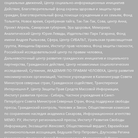
социальных движений, Центр социально-информационных инициатив
Действие, Благотворительный фонд охраны здоровья и защиты прав
граждан, Благотворительный фонд помощи осужденным и их семьям, Фонд
Тольятти, Новое время, Серебряная тайга, Так-Так-Так, Сова, центр Анна,
Проект Апрель, Самарская губерния, Эра здоровья, Мемориал,
Аналитический Центр Юрия Левады, Издательство Парк Гагарина, Фонд
имени Андрея Рылькова, Сфера, Центр СИБАЛЬТ, Уральская правозащитная
группа, Женщины Евразии, Институт прав человека, Фонд защиты гласности,
Российский исследовательский центр по правам человека,
Дальневосточный центр развития гражданских инициатив и социального
партнерства, Гражданское действие, Центр независимых социологических
исследований, Сутяжник, АКАДЕМИЯ ПО ПРАВАМ ЧЕЛОВЕКА, Центр развития
некоммерческих организаций, Частное учреждение в Калининграде Совета
Министров северных стран, Гражданское содействие, Трансперенси
Интернешнл-Р, Центр Защиты Прав Средств Массовой Информации,
Институт развития прессы - Сибирь, Частное учреждение в Санкт-
Петербурге Совета Министров Северных Стран, Фонд поддержки свободы
прессы, Гражданский контроль, Человек и Закон, Общественная комиссия
по сохранению наследия академика Сахарова, Информационное агентство
МЕМО. РУ, Институт региональной прессы, Институт Развития Свободы
Информации, Экозащита!-Женсовет, Общественный вердикт, Евразийская
антимонопольная ассоциация, Бедушев Петр Петрович, Дзугкоева Регина