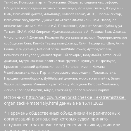
Талибан, Исламская партия Туркестана, Общество социальных реформ,
Общество возрождения исламского наследия, Дом двух святых, Джунд аш-
Шам, Исламский джихад, Аль-Каида, Имарат Кавказ, АБТО, Правый сектор,
Исламское государство, Джабха аль-Нусра ли-Ахль аш-Шам, Народное
ополчение имени К. Минина и Д. Пожарского, Аджр от Аллаха Субхану уа
Тагьаля SHAM, АУМ Синрике, Муджахеды джамаата Ат-Тавхида Валь-Джихад,
Чистопольский Джамаат, Рохнамо ба суи давлати исломи, Террористическое
сообщество Сеть, Катиба Таухид валь-Джихад, Хайят Тахрир аш-Шам, Ахлю
Сунна Валь Джамаа, National Socialism/White Power, Артподготовка,
Религиозная группа “Джамаат “Красный пахарь”, Колумбайн, Хатлонский
джамаат, Мусульманская религиозная группа п. Кушкуль г. Оренбург,
Крымско-татарский добровольческий батальон имени Номана
Челебиджихана, Азов, Партия исламского возрождения Таджикистана,
Народная самооборона, Дуббайский джамаат, московская ячейка, Батал-
Хаджи Белхороев, Маньяки Культ Убийц, Молодёжь Которая Улыбается,
Легион Свобода России, Айдар, Русский добровольческий корпус
Источник:
http://nac.gov.ru/terroristicheskie-i-ekstremistskie-
organizacii-i-materialy.html
данные на
16.11.2023
* Перечень общественных объединений и религиозных
организаций в отношении которых судом принято
вступившее в законную силу решение о ликвидации или
запрете деятельности: