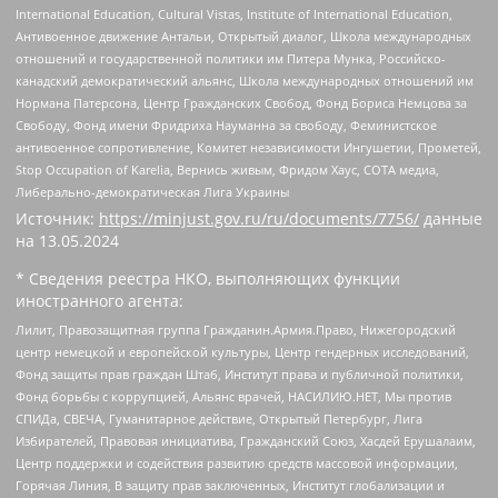
International Education, Cultural Vistas, Institute of International Education,
Антивоенное движение Антальи, Открытый диалог, Школа международных
отношений и государственной политики им Питера Мунка, Российско-
канадский демократический альянс, Школа международных отношений им
Нормана Патерсона, Центр Гражданских Свобод, Фонд Бориса Немцова за
Свободу, Фонд имени Фридриха Науманна за свободу, Феминистское
антивоенное сопротивление, Комитет независимости Ингушетии, Прометей,
Stop Occupation of Karelia, Вернись живым, Фридом Хаус, СОТА медиа,
Либерально-демократическая Лига Украины
Источник:
https://minjust.gov.ru/ru/documents/7756/
данные
на
13.05.2024
* Сведения реестра НКО, выполняющих функции
иностранного агента:
Лилит, Правозащитная группа Гражданин.Армия.Право, Нижегородский
центр немецкой и европейской культуры, Центр гендерных исследований,
Фонд защиты прав граждан Штаб, Институт права и публичной политики,
Фонд борьбы с коррупцией, Альянс врачей, НАСИЛИЮ.НЕТ, Мы против
СПИДа, СВЕЧА, Гуманитарное действие, Открытый Петербург, Лига
Избирателей, Правовая инициатива, Гражданский Союз, Хасдей Ерушалаим,
Центр поддержки и содействия развитию средств массовой информации,
Горячая Линия, В защиту прав заключенных, Институт глобализации и