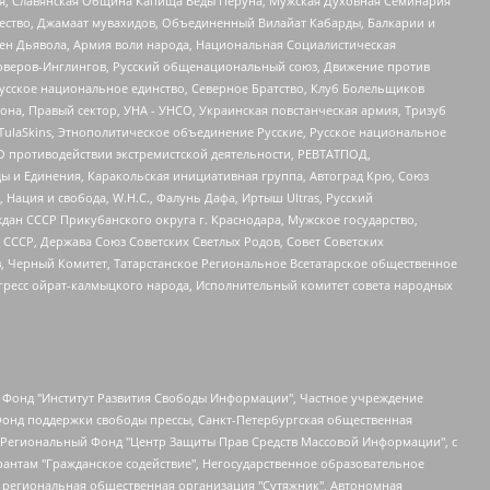
ья, Славянская Община Капища Веды Перуна, Мужская Духовная Семинария
щество, Джамаат мувахидов, Объединенный Вилайат Кабарды, Балкарии и
ден Дьявола, Армия воли народа, Национальная Социалистическая
роверов-Инглингов, Русский общенациональный союз, Движение против
усское национальное единство, Северное Братство, Клуб Болельщиков
а, Правый сектор, УНА - УНСО, Украинская повстанческая армия, Тризуб
 TulaSkins, Этнополитическое объединение Русские, Русское национальное
О противодействии экстремистской деятельности, РЕВТАТПОД,
ы и Единения, Каракольская инициативная группа, Автоград Крю, Союз
 Нация и свобода, W.H.С., Фалунь Дафа, Иртыш Ultras, Русский
ан СССР Прикубанского округа г. Краснодара, Мужское государство,
СССР, Держава Союз Советских Светлых Родов, Совет Советских
в, Черный Комитет, Татарстанское Региональное Всетатарское общественное
гресс ойрат-калмыцкого народа, Исполнительный комитет совета народных
евосточное общественное движение "Маяк", Санкт-Петербургская ЛГБТ-инициативная группа "Выход", Инициативная группа ЛГБТ+ "Реверс", Алексеев Андрей Викторович, Бекбулатова Таисия Львовна, Беляев Иван Михайлович, Владыкина Елена Сергеевна, Гельман Марат Александрович, Никульшина Вероника Юрьевна, Толоконникова Надежда Андреевна, Шендерович Виктор Анатольевич, Общество с ограниченной ответственностью "Данное сообщение", Общество с ограниченной ответственностью Издательский дом "Новая глава", Айнбиндер Александра Александровна, Московский комьюнити-центр для ЛГБТ+инициатив, Благотворительный фонд развития филантропии, Deutsche Welle (Германия, Kurt-Schumacher-Strasse 3, 53113 Bonn), Борзунова Мария Михайловна, Воробьев Виктор Викторович, Голубева Анна Львовна, Константинова Алла Михайловна, Малкова Ирина Владимировна, Мурадов Мурад Абдулгалимович, Осетинская Елизавета Николаевна, Понасенков Евгений Николаевич, Ганапольский Матвей Юрьевич, Киселев Евгений Алексеевич, Борухович Ирина Григорьевна, Дремин Иван Тимофеевич, Дубровский Дмитрий Викторович, Красноярская региональная общественная организация поддержки и развития альтернативных образовательных технологий и межкультурных коммуникаций "ИНТЕРРА", Маяковская Екатерина Алексеевна, Фейгин Марк Захарович, Филимонов Андрей Викторович, Дзугкоева Регина Николаевна, Доброхотов Роман Александрович, Дудь Юрий Александрович, Елкин Сергей Владимирович, Кругликов Кирилл Игоревич, Сабунаева Мария Леонидовна, Семенов Алексей Владимирович, Шаинян Карен Багратович, Шульман Екатерина Михайловна, Асафьев Артур Валерьевич, Вахштайн Виктор Семенович, Венедиктов Алексей Алексеевич, Лушникова Екатерина Евгеньевна, Волков Леонид Михайлович, Невзоров Александр Глебович, Пархоменко Сергей Борисович, Сироткин Ярослав Николаевич, Кара-Мурза Владимир Владимирович, Баранова Наталья Владимировна, Гозман Леонид Яковлевич, Кагарлицкий Борис Юльевич, Климарев Михаил Валерьевич, Милов Владимир Станиславович, Автономная некоммерческая организация Краснодарский центр современного искусства "Типография", Моргенштерн Алишер Тагирович, Соболь Любовь Эдуардовна, Общество с ограниченной ответственностью "ЛИЗА НОРМ", Каспаров Гарри Кимович, Ходорковский Михаил Борисович, Общество с ограниченной ответственностью "Апрельские тезисы", Данилович Ирина Брониславовна, Кашин Олег Владимирович, Петров Николай Владимирович, Пивоваров Алексей Владимирович, Соколов Михаил Владимирович, Цветкова Юлия Владимировна, Чичваркин Евгений Александрович, Комитет против пыток/Команда против пыток, Общество с ограниченной ответственностью "Первый научный", Общество с ограниченной ответственностью "Вертолет и ко", Белоцерковская Вероника Борисовна, Кац Максим Евгеньевич, Лазарева Татьяна Юрьевна, Шаведдинов Руслан Табризович, Яшин Илья Валерьевич, Общество с ограниченной ответственностью "Иноагент ААВ", Алешковский Дмитрий Петрович, Альбац Евгения Марковна, Быков Дмитрий Львович, Галямина Юлия Евгеньевна, Лойко Сергей Леонидович, Мартынов Кирилл Константинович, Медведев Сергей Александрович, Крашенинников Федор Геннадиевич, Гордеева Катерина Вл