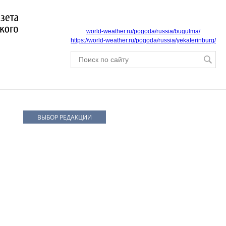
world-weather.ru/pogoda/russia/bugulma/
https://world-weather.ru/pogoda/russia/yekaterinburg/
ВЫБОР РЕДАКЦИИ