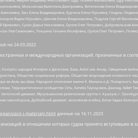
Сергеевна, Аверин Владимир Анатольевич, Щур Татьяна Михайловна, Щур Никола
Анатольевна, Мельникова Валентина Дмитриевна, Вититинова Елена Владимировн
 Алексеевна, Закс Елена Владимировна, Буртина Елена Юрьевна, Гендель Людмил
рохоров Вадим Юрьевич, Шахова Елена Владимировна, Подузов Сергей Васильеви
й Ефимович, Сухих Дарья Николаевна, Орлов Олег Петрович, Добровольская Анн
нсон Лев Семенович, Локшина Татьяна Иосифовна, Орлов Олег Петрович, Поляк
ые на
24.03.2022
ностранных и международных организаций, признанных в соотв
нгресс народов Ичкерии и Дагестана, База, Асбат аль-Ансар, Священная война,
уркестана, Общество социальных реформ, Общество возрождения исламского насл
Нусра ли-Ахль аш-Шам, Народное ополчение имени К. Минина и Д. Пожарского, Ад
сломи, Террористическое сообщество Сеть, Катиба Таухид валь-Джихад, Хайят Тах
, Хатлонский джамаат, Мусульманская религиозная группа п. Кушкуль г. Оренбу
ная самооборона, Дуббайский джамаат, московская ячейка, Батал-Хаджи Белхор
organizacii-i-materialy.html
данные на
16.11.2023
анизаций в отношении которых судом принято вступившее в з