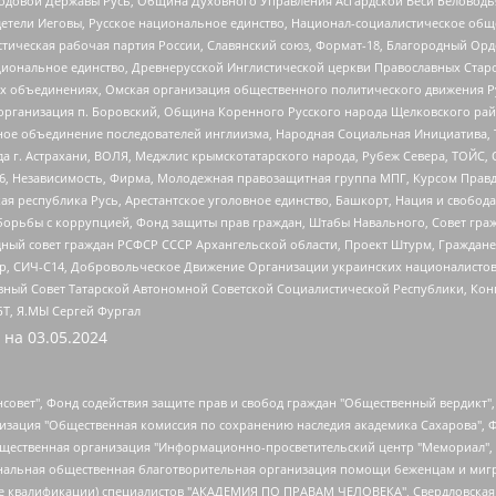
 Родовой Державы Русь, Община Духовного Управления Асгардской Веси Беловод
детели Иеговы, Русское национальное единство, Национал-социалистическое об
истическая рабочая партия России, Славянский союз, Формат-18, Благородный Ор
ациональное единство, Древнерусской Инглистической церкви Православных Ста
ных объединениях, Омская организация общественного политического движения Р
рганизация п. Боровский, Община Коренного Русского народа Щелковского район
гиозное объединение последователей инглиизма, Народная Социальная Инициатива,
 г. Астрахани, ВОЛЯ, Меджлис крымскотатарского народа, Рубеж Севера, ТОЙС, 
6, Независимость, Фирма, Молодежная правозащитная группа МПГ, Курсом Правд
ая республика Русь, Арестантское уголовное единство, Башкорт, Нация и свобода,
орьбы с коррупцией, Фонд защиты прав граждан, Штабы Навального, Совет гражд
ный совет граждан РСФСР СССР Архангельской области, Проект Штурм, Граждане 
tsApp, СИЧ-С14, Добровольческое Движение Организации украинских националисто
ный Совет Татарской Автономной Советской Социалистической Республики, Кон
БТ, Я.МЫ Сергей Фургал
 на
03.05.2024
мная некоммерческая организация "Центр по работе с проблемой насилия "НАСИЛИЮ.НЕТ", Межрегиональный профессиональный союз работников здравоохранения "Альянс врачей", Юридическое лицо, зарегистрированное в Латвийской Республике, SIA "Medusa Project" (регистрационный номер 40103797863, дата регистрации 10.06.2014), Некоммерческая организация "Фонд по борьбе с коррупцией", Автономная некоммерческая организация "Институт права и публичной политики", Баданин Роман Сергеевич, Гликин Максим Александрович, Железнова Мария Михайловна, Лукьянова Юлия Сергеевна, Маетная Елизавета Витальевна, Маняхин Петр Борисович, Чуракова Ольга Владимировна, Ярош Юлия Петровна, Юридическое лицо "The Insider SIA", зарегистрированное в Риге, Латвийская Республика (дата регистрации 26.06.2015), являющееся администратором доменного имени интернет-издания "The Insider SIA", https://theins.ru, Постернак Алексей Евгеньевич, Рубин Михаил Аркадьевич, Анин Роман Александрович, Юридическое лицо Istories fonds, зарегистрированное в Латвийской Республике (регистрационный номер 50008295751, дата регистрации 24.02.2020), Великовский Дмитрий Александрович, Долинина Ирина Николаевна, Мароховская Алеся Алексеевна, Шлейнов Роман Юрьевич, Шмагун Олеся Валентиновна, Общество с ограниченной ответственностью "Альтаир 2021", Общество с ограниченной ответственностью "Вега 2021", Общество с ограниченной ответственностью "Главный редактор 2021", Общество с ограниченной ответственностью "Ромашки монолит", Важенков Артем Валерьевич, Ивановская областная общественная организация "Центр гендерных исследований", Гурман Юрий Альбертович, Медиапроект "ОВД-Инфо", Егоров Владимир Владимирович, Жилинский Владимир Александрович, Общество с ограниченной ответственностью "ЗП", Иванова София Юрьевна, Карезина Инна Павловна, Кильтау Екатерина Викторовна, Петров Алексей Викторович, Пискунов Сергей Евгеньевич, Смирнов Сергей Сергеевич, Тихонов Михаил Сергеевич, Общество с ограниченной ответственностью "ЖУРНАЛИСТ-ИНОСТРАННЫЙ АГЕНТ", Арапова Галина Юрьевна, Вольтская Татьяна Анатольевна, Американская компания "Mason G.E.S. Anonymous Foundation" (США), являющаяся владельцем интернет-издания https://mnews.world/, Компания "Stichting Bellingcat", зарегистрированная в Нидерландах (дата регистрации 11.07.2018), Захаров Андрей Вячеславович, Клепиковская Екатерина Дмитриевна, Общество с ограниченной ответственностью "МЕМО", Перл Роман Александрович, Симонов Евгений Алексеевич, Соловьева Елена Анатольевна, Сотников Даниил Владимирович, Сурначева Елизавета Дмитриевна, Автономная некоммерческая организация по защите прав человека и информированию населения "Якутия – Наше Мнение", Общество с ограниченной ответственностью "Москоу диджитал медиа", с 26.01.2023 Общество с ограниченной ответственностью "Чайка Белые сады", Ветошкина Валерия Валерьевна, Заговора Максим Александрович, Межрегиональное общественное движение "Российская ЛГБТ - сеть", Оленичев Максим Владимирович, Павлов Иван Юрьевич, Скворцова Елена Сергеевна, Общество с ограниченной ответственностью "Как бы инагент", Кочетков Игорь Викторович, Общество с ограниченной ответственностью "Честные выборы", Еланчик Олег Александрович, Общество с ограниченной ответственностью "Нобелевский призыв", Гималова Регина Эмилевна, Григорьев Андрей Валерьевич, Григорьева Алина Александровна, Ассоциация по содействию защите прав призывников, альтернативнослужащих и военнослужащих "Правозащитная группа "Гражданин.Армия.Право", Хисамова Регина Фаритовна, Автономная некоммерческая организация по реализации социально-правовых программ "Лилит", Дальн