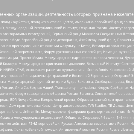
енных организаций, деятельность которых признана нежелате
 Фонд Содействия, Фонд Открытое общество, Американо-российский фонд по э
 Международный Республиканский Институт, Открытая Россия, Институт совре
р электоральных исследований, Германский фонд Маршалла Соединенных Штатов
еловек в беде, Европейский фонд за демократию, Джеймстаунский фонд, Прожект
дованию преследования в отношении Фалуньгун в Китае, Всемирная организация 
беральной современности, Форум русскоязычных европейцев, Немецко-русский о
формации, Проект Медиа, Международное партнерство за права человека, Духов
 Колледж, Международное христианское движение, Всемирный Институт Саентол
 ИДЕЛЬ-УРАЛ, Ассоциация развития журналистики, IStories fonds, Королевск
r, Институт правовой инициативы Центральной и Восточной Европы, Фонд Открытой Э
ты, Международный научный центр им Вудро Вильсона, Свободная пресса, Возро
России, Лига Свободных Наций, Transparеncy International, Форум Свободных Н
правления, Форум гражданского общества Россия, Беллона, Союз жителей острово
роды, BDR Novaja Gazeta-Europe, Алтай проект, Образовательный дом прав челов
еван, Дом прав человека Крым, Центр дикого лосося, TVR Studios, ТВ Дождь, Це
урятия, Uralic, UnKremlin, Международная федерация транспортных рабочих, Ист
ейских и международных исследований, Общество Сторожевой башни, Библии и тр
омитет действия, РЭНД корпорейшн, Русская Америка за демократию в России, Н
фалия, Фонд глобальной помощи, Антивоенный комитет России, Russie-Libertes, L