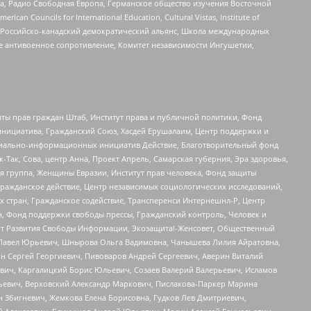
еста, Радио Свободная Европа, Германское общество изучения Восточной
ouncils for International Education, Cultural Vistas, Institute of
, Российско-канадский демократический альянс, Школа международных
е антивоенное сопротивление, Комитет независимости Ингушетии,
ты прав граждан Штаб, Институт права и публичной политики, Фонд
инициатива, Гражданский Союз, Хасдей Ерушалаим, Центр поддержки и
социально-информационных инициатив Действие, Благотворительный фонд
Так, Сова, центр Анна, Проект Апрель, Самарская губерния, Эра здоровья,
я группа, Женщины Евразии, Институт прав человека, Фонд защиты
Гражданское действие, Центр независимых социологических исследований,
стран, Гражданское содействие, Трансперенси Интернешнл-Р, Центр
н, Фонд поддержки свободы прессы, Гражданский контроль, Человек и
тут Развития Свободы Информации, Экозащита!-Женсовет, Общественный
й Павел Юрьевич, Шнырова Ольга Вадимовна, Чанышева Лилия Айратовна,
ин Сергей Георгиевич, Пивоваров Андрей Сергеевич, Аверин Виталий
вич, Каргалицкий Борис Юльевич, Созаев Валерий Валерьевич, Исламов
льевич, Верховский Александр Маркович, Пислакова-Паркер Марина
н Збигневич, Жемкова Елена Борисовна, Гудков Лев Дмитриевич,