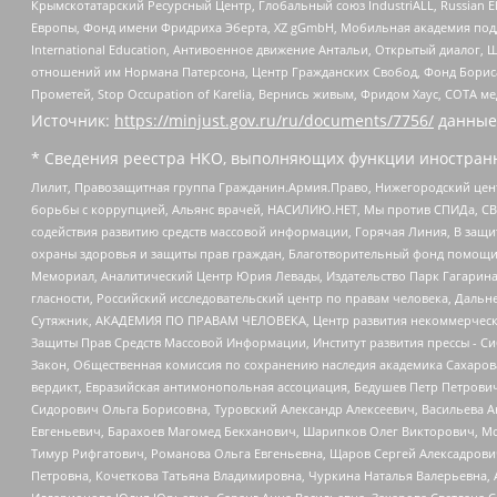
Крымскотатарский Ресурсный Центр, Глобальный союз IndustriALL, Russian E
Европы, Фонд имени Фридриха Эберта, XZ gGmbH, Мобильная академия поддержк
International Education, Антивоенное движение Антальи, Открытый диало
отношений им Нормана Патерсона, Центр Гражданских Свобод, Фонд Бориса
Прометей, Stop Occupation of Karelia, Вернись живым, Фридом Хаус, СОТА 
Источник:
https://minjust.gov.ru/ru/documents/7756/
данные
* Сведения реестра НКО, выполняющих функции иностранн
Лилит, Правозащитная группа Гражданин.Армия.Право, Нижегородский цент
борьбы с коррупцией, Альянс врачей, НАСИЛИЮ.НЕТ, Мы против СПИДа, СВЕ
содействия развитию средств массовой информации, Горячая Линия, В защ
охраны здоровья и защиты прав граждан, Благотворительный фонд помощи ос
Мемориал, Аналитический Центр Юрия Левады, Издательство Парк Гагарина
гласности, Российский исследовательский центр по правам человека, Даль
Сутяжник, АКАДЕМИЯ ПО ПРАВАМ ЧЕЛОВЕКА, Центр развития некоммерческих
Защиты Прав Средств Массовой Информации, Институт развития прессы - Си
Закон, Общественная комиссия по сохранению наследия академика Сахаров
вердикт, Евразийская антимонопольная ассоциация, Бедушев Петр Петрови
Сидорович Ольга Борисовна, Туровский Александр Алексеевич, Васильева А
Евгеньевич, Барахоев Магомед Бекханович, Шарипков Олег Викторович, М
Тимур Рифгатович, Романова Ольга Евгеньевна, Щаров Сергей Алексадрови
Петровна, Кочеткова Татьяна Владимировна, Чуркина Наталья Валерьевна, 