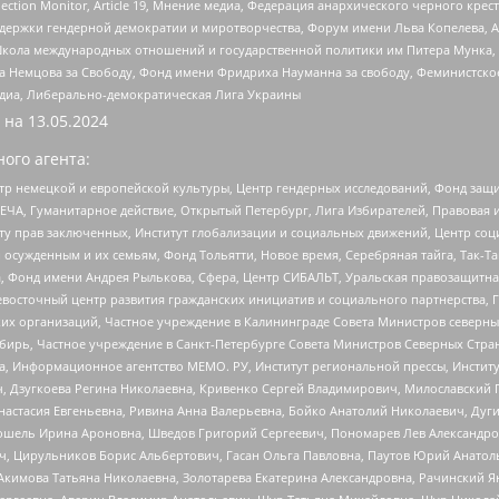
lection Monitor, Article 19, Мнение медиа, Федерация анархического черного кр
и гендерной демократии и миротворчества, Форум имени Льва Копелева, American C
г, Школа международных отношений и государственной политики им Питера Мунка
 Немцова за Свободу, Фонд имени Фридриха Науманна за свободу, Феминистско
медиа, Либерально-демократическая Лига Украины
 на
13.05.2024
ого агента:
р немецкой и европейской культуры, Центр гендерных исследований, Фонд защи
ЧА, Гуманитарное действие, Открытый Петербург, Лига Избирателей, Правовая 
иту прав заключенных, Институт глобализации и социальных движений, Центр 
ужденным и их семьям, Фонд Тольятти, Новое время, Серебряная тайга, Так-Так-
, Фонд имени Андрея Рылькова, Сфера, Центр СИБАЛЬТ, Уральская правозащитна
невосточный центр развития гражданских инициатив и социального партнерства, 
 организаций, Частное учреждение в Калининграде Совета Министров северных 
бирь, Частное учреждение в Санкт-Петербурге Совета Министров Северных Стра
а, Информационное агентство МЕМО. РУ, Институт региональной прессы, Инсти
ч, Дзугкоева Регина Николаевна, Кривенко Сергей Владимирович, Милославски
настасия Евгеньевна, Ривина Анна Валерьевна, Бойко Анатолий Николаевич, Дуг
ошель Ирина Ароновна, Шведов Григорий Сергеевич, Пономарев Лев Александро
ч, Цирульников Борис Альбертович, Гасан Ольга Павловна, Паутов Юрий Анато
Акимова Татьяна Николаевна, Золотарева Екатерина Александровна, Рачинский Я