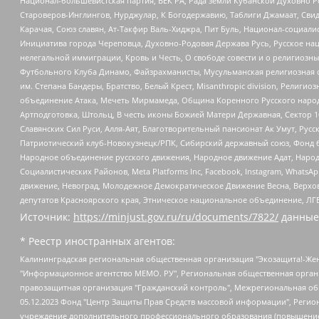
Национал-большевистская партия, ВЕК РА, Рада земли Кубанской Духовно
Староверов-Инглингов, Нурджулар, К Богодержавию, Таблиги Джамаат, Сви
Карачая, Союз славян, Ат-Такфир Валь-Хиджра, Пит Буль, Национал-социал
Инициатива города Череповца, Духовно-Родовая Держава Русь, Русское н
нелегальной иммиграции, Кровь и Честь, О свободе совести и о религиоз
Футбольного Клуба Динамо, Файзрахманисты, Мусульманская религиозная о
им. Степана Бандеры, Братство, Белый Крест, Misanthropic division, Рели
объединение Атака, Мечеть Мирмамеда, Община Коренного Русского народа
Артподготовка, Штольц, В честь иконы Божией Матери Державная, Сектор 1
Славянских Сил Руси, Алля-Аят, Благотворительный пансионат Ак Умут, Русск
Патриотический клуб-Новокузнецк/РПК, Сибирский державный союз, Фонд б
Народное объединение русского движения, Народное движение Адат, Народ
Социалистических Районов, Meta Platforms Inc, Facebook, Instagram, Wha
движение, Невоград, Молодежное Демократическое Движение Весна, Верхов
депутатов Красноярского края, Этническое национальное объединение, ЛГ
Источник:
https://minjust.gov.ru/ru/documents/7822/
данные
* Реестр иностранных агентов:
Калининградская региональная общественная организация "Экозащита!-Женсовет", Фонд содействия защите прав и свобод граждан "Общественный вердикт", Фонд "Институт Развития Свободы Информации", Частное учреждение "Информационное агентство МЕМО. РУ", Региональная общественная организация "Общественная комиссия по сохранению наследия академика Сахарова", Фонд поддержки свободы прессы, Санкт-Петербургская общественная правозащитная организация "Гражданский контроль", Межрегиональная общественная организация "Информационно-просветительский центр "Мемориал", Региональный Фонд "Центр Защиты Прав Средств Массовой Информации", с 05.12.2023 Фонд "Центр Защиты Прав Средств массовой информации", Региональная общественная благотворительная организация помощи беженцам и мигрантам "Гражданское содействие", Негосударственное образовательное учреждение дополнительного профессионального образования (повышение квалификации) специалистов "АКАДЕМИЯ ПО ПРАВАМ ЧЕЛОВЕКА", Свердловская региональная общественная организация "Сутяжник", Автономная некоммерческая организация "Центр независимых социологических исследований", Союз общественных объединений "Российский исследовательский центр по правам человека", Региональное общественное учреждение научно-информационный центр "МЕМОРИАЛ", Некоммерческая организация "Фонд защиты гласности", Автономная некоммерческая организация "Институт прав человека", Городская общественная организация "Екатеринбургское общество "МЕМОРИАЛ", Городская общественная организация "Рязанское историко-просветительское и правозащитное общество "Мемориал" (Рязанский Мемориал), Челябинский региональный орган общественной самодеятельности – женское общественное объединение "Женщины Евразии", Челябинский региональный орган общественной самодеятельности "Уральская правозащитная группа", Фонд содействия защите здоровья и социальной справедливости имени Андрея Рылькова, Автономная Некоммерческая Организация "Аналитический Центр Юрия Левады", Автономная некоммерческая организация социальной поддержки населения "Проект Апрель", Региональная общественная организация помощи женщинам и детям, находящимся в кризисной ситуации "Информационно-методический центр "Анна", Фонд содействия развитию массовых коммуникаций и правовому просвещению "Так-так-Так", Фонд содействия устойчивому развитию "Серебряная тайга", Свердловский региональный общественный фонд социальных проектов "Новое время", "Idel.Реалии", Кавказ.Реалии, Крым.Реалии, Телеканал Настоящее Время, Татаро-башкирская служба Радио Свобода (Azatliq Radiosi), Радио Свободная Европа/Радио Свобода (PCE/PC), "Сибирь.Реалии", "Фактограф", Благотворительный фонд помощи осужденным и их семьям, Автономная некоммерческая организация "Институт глобализации и социальных движений", Фонд "В защиту прав заключенных", Частное учреждение "Центр поддержки и содействия развитию средств массовой информации", Пензенский региональный общественный благотворительный фонд "Гражданский союз", "Север.Реалии", Некоммерческая организация Фонд "Правовая инициатива", Общество с ограниченной ответственностью "Радио Свободная Европа/Радио Свобода", Чешское информационное агентство "MEDIUM-ORIENT", Красноярская региональная общественная организация "Мы против СПИДа", Камалягин Денис Николаевич, Маркелов Сергей Евгеньевич, Пономарев Лев Александрович, Савицкая Людмила Алексеевна, Автоно