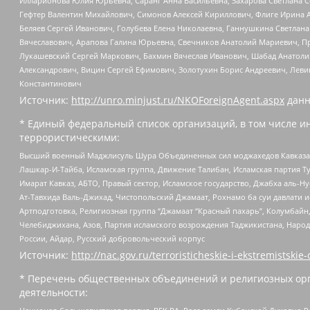
Илларионова Юлия Юрьевна, Саранг Анна Васильевна, Захарова Светлана 
Гефтер Валентин Михайлович, Симонов Алексей Кириллович, Флиге Ирина 
Беляев Сергей Иванович, Голубева Елена Николаевна, Ганнушкина Светлана
Вячеславович, Арапова Галина Юрьевна, Свечников Анатолий Мариевич, П
Лукашевский Сергей Маркович, Бахмин Вячеслав Иванович, Шабад Анатоли
Александрович, Вицин Сергей Ефимович, Золотухин Борис Андреевич, Леви
Константинович
Источник:
http://unro.minjust.ru/NKOForeignAgent.aspx
данн
* Единый федеральный список организаций, в том числе и
террористическими:
Высший военный Маджлисуль Шура Объединенных сил моджахедов Кавказа, Ко
Лашкар-И-Тайба, Исламская группа, Движение Талибан, Исламская партия Т
Имарат Кавказ, АБТО, Правый сектор, Исламское государство, Джабха аль-
Ат-Тавхида Валь-Джихад, Чистопольский Джамаат, Рохнамо ба суи давлати и
Артподготовка, Религиозная группа “Джамаат “Красный пахарь”, Колумбайн
Челебиджихана, Азов, Партия исламского возрождения Таджикистана, Народ
России, Айдар, Русский добровольческий корпус
Источник:
http://nac.gov.ru/terroristicheskie-i-ekstremistskie-
* Перечень общественных объединений и религиозных орг
деятельности: