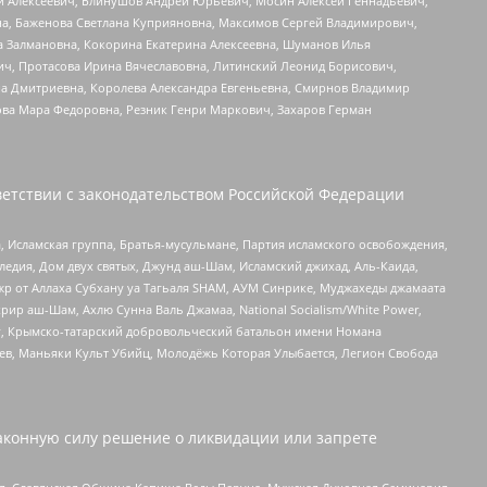
й Алексеевич, Блинушов Андрей Юрьевич, Мосин Алексей Геннадьевич,
а, Баженова Светлана Куприяновна, Максимов Сергей Владимирович,
а Залмановна, Кокорина Екатерина Алексеевна, Шуманов Илья
ч, Протасова Ирина Вячеславовна, Литинский Леонид Борисович,
а Дмитриевна, Королева Александра Евгеньевна, Смирнов Владимир
ова Мара Федоровна, Резник Генри Маркович, Захаров Герман
етствии с законодательством Российской Федерации
 Исламская группа, Братья-мусульмане, Партия исламского освобождения,
едия, Дом двух святых, Джунд аш-Шам, Исламский джихад, Аль-Каида,
жр от Аллаха Субхану уа Тагьаля SHAM, АУМ Синрике, Муджахеды джамаата
рир аш-Шам, Ахлю Сунна Валь Джамаа, National Socialism/White Power,
рг, Крымско-татарский добровольческий батальон имени Номана
оев, Маньяки Культ Убийц, Молодёжь Которая Улыбается, Легион Свобода
аконную силу решение о ликвидации или запрете