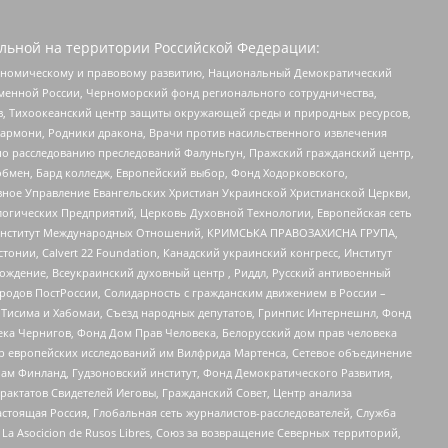
льной на территории Российской Федерации:
кономическому и правовому развитию, Национальный Демократический
менной России, Черноморский фонд регионального сотрудничества,
, Тихоокеанский центр защиты окружающей среды и природных ресурсов,
 Хармони, Родники дракона, Врачи против насильственного извлечения
по расследованию преследований Фалуньгун, Пражский гражданский центр,
бмен, Бард колледж, Европейский выбор, Фонд Ходорковского,
ное Управление Евангельских Христиан Украинской Христианской Церкви,
огических Предприятий, Церковь Духовной Технологии, Европейская сеть
ий Институт Международных Отношений, КРИМСЬКА ПРАВОЗАХИСНА ГРУПА,
стонии, Calvert 22 Foundation, Канадский украинский конгресс, Институт
ждение, Всеукраинский духовный центр , Риддл, Русский антивоенный
ародов ПостРоссии, Солидарность с гражданским движением в России –
в Тисима и Хабомаи, Съезд народных депутатов, Гринпис Интернешнл, Фонд
ека Чернигов, Фонд Дом Прав Человека, Белорусский дом прав человека
нтр европейских исследований им Вилфрида Мартенса, Сетевое объединение
Чам Финланд, Гудзоновский институт, Фонд Демократического Развития,
актатов Свидетелей Иеговы, Гражданский Совет, Центр анализа
астоящая Россия, Глобальная сеть журналистов-расследователей, Служба
a Asocicion de Rusos Libres, Союз за возвращение Северных территорий,