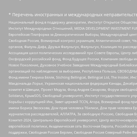
* Перечень иностранных и международных неправительств
Национальный фонд в поддержку демократии, Институт Открытое Общество
Институт Международных Отношений, MEDIA DEVELOPMENT INVESTMENT FUND,
Европейская Платформа за Демократические Выборы, Международный цент
Свободная Россия, Всемирный конгресс украинцев, Атлантический совет, Ч
органов, Фалунь Дафа, Друзья Фалуньгун, Фалуньгун, Коалиция по рассле
Ассоциация школ политических исследований при Совете Европы, Центр ли
Оксфордский российский фонд, Фонд Будущее России, Компания свободы ин
Новое Поколение, Духовное Учебное Заведение Международный Библейский
организаций по наблюдению за выборами, Республика Польша, СВОБОДНЫЙ
Фонд имени Генриха Бёлля, Stichting Bellingcat, Bellingcat Ltd, The Inside
Макдональда-Лорье, Украинская национальная федерация Канады, Декабрис
комитет в Швеции, Проект Медуза, Фонд Андрея Сахарова, Форум свободной 
Solidarus, КрымSOS, Свободный университет, Институт государственного у
борьбы с коррупцией Инк, Завет церквей TCCN, Агора, Всемирный фонд при
имени Бориса Звозскова, Дом прав человека Тбилиси, Дом прав человека Ер
журналистов расследователей, АЛЛАТРА, За свободную Россию, Свободная Б
Комитет-2024, Центрально-Европейский университет, Центр восточноевроп
европейской политики, Академическая сеть Восточная Европа, Российский к
поддержки, Свободная Россия Берлин, Свободная Россия Северный Рейн-Вест